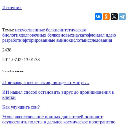
Источник
Темы:
искусственные белки
синтетическая
биология
долговечных белков
новых
наука
тефлон
дал идею
разработки
фторированные аминокислоты
исследования
2438
2011.07.09 13:01:38
Читайте также:
21 января, в шесть часов, пятьдесят минут…
ИИ нашел способ остановить вирус до проникновения в
клетки
Как улучшить сон?
Усовершенствование ионных двигателей позволит
осуществить полеты в дальнее космическое пространство