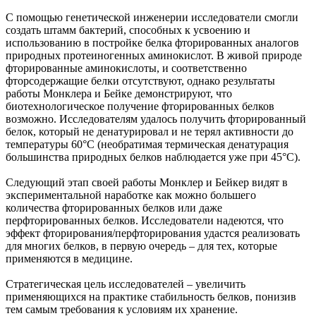
С помощью генетической инженерии исследователи смогли
создать штамм бактерий, способных к усвоению и
использованию в постройке белка фторированных аналогов
природных протеиногенных аминокислот. В живой природе
фторированные аминокислоты, и соответственно
фторсодержащие белки отсутствуют, однако результаты
работы Монклера и Бейке демонстрируют, что
биотехнологическое получение фторированных белков
возможно. Исследователям удалось получить фторированный
белок, который не денатурировал и не терял активности до
температуры 60°C (необратимая термическая денатурация
большинства природных белков наблюдается уже при 45°C).
Следующий этап своей работы Монклер и Бейкер видят в
экспериментальной наработке как можно большего
количества фторированных белков или даже
перфторированных белков. Исследователи надеются, что
эффект фторирования/перфторирования удастся реализовать
для многих белков, в первую очередь – для тех, которые
применяются в медицине.
Стратегическая цель исследователей – увеличить
применяющихся на практике стабильность белков, понизив
тем самым требования к условиям их хранение.