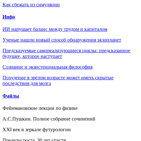
Как сбежать из симуляции
Инфо
ИИ нарушает баланс между трудом и капиталом
Ученые нашли новый способ обнаружения экзопланет
Предсказуемые самореализующиеся циклы: предсказанное
будущее, которое наступает
Сознание и экзистенциальная философия
Похудение в зрелом возрасте может иметь скрытые
последствия для мозга
Файлы
Фейнмановские лекции по физике
А.С.Пушкин. Полное собрание сочинений
XXI век в зеркале футурологии
Пределы роста. 30 лет спустя