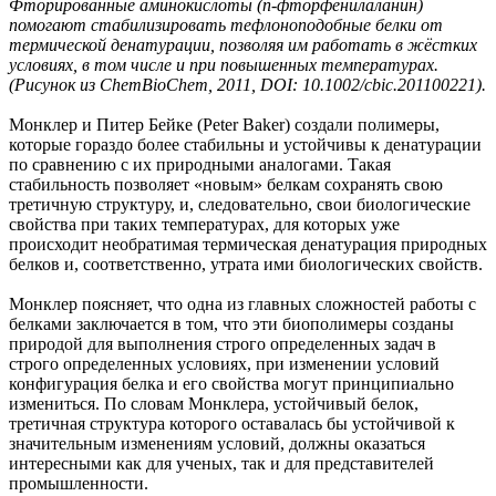
Фторированные аминокислоты (п-фторфенилаланин)
помогают стабилизировать тефлоноподобные белки от
термической денатурации, позволяя им работать в жёстких
условиях, в том числе и при повышенных температурах.
(Рисунок из ChemBioChem, 2011, DOI: 10.1002/cbic.201100221).
Монклер и Питер Бейке (Peter Baker) создали полимеры,
которые гораздо более стабильны и устойчивы к денатурации
по сравнению с их природными аналогами. Такая
стабильность позволяет «новым» белкам сохранять свою
третичную структуру, и, следовательно, свои биологические
свойства при таких температурах, для которых уже
происходит необратимая термическая денатурация природных
белков и, соответственно, утрата ими биологических свойств.
Монклер поясняет, что одна из главных сложностей работы с
белками заключается в том, что эти биополимеры созданы
природой для выполнения строго определенных задач в
строго определенных условиях, при изменении условий
конфигурация белка и его свойства могут принципиально
измениться. По словам Монклера, устойчивый белок,
третичная структура которого оставалась бы устойчивой к
значительным изменениям условий, должны оказаться
интересными как для ученых, так и для представителей
промышленности.