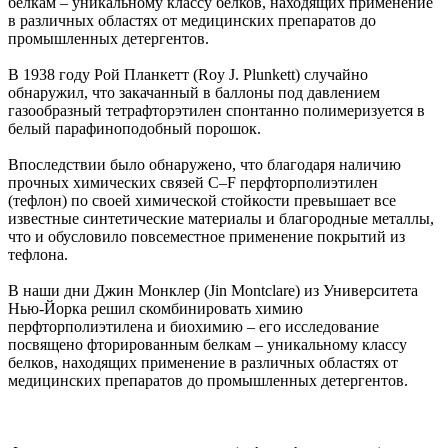
белкам – уникальному классу белков, находящих применение
в различных областях от медицинских препаратов до
промышленных детергентов.
В 1938 году Рой Планкетт (Roy J. Plunkett) случайно
обнаружил, что закачанный в баллоны под давлением
газообразный тетрафторэтилен спонтанно полимеризуется в
белый парафиноподобный порошок.
Впоследствии было обнаружено, что благодаря наличию
прочных химических связей C–F перфторполиэтилен
(тефлон) по своей химической стойкости превышает все
известные синтетические материалы и благородные металлы,
что и обусловило повсеместное применение покрытий из
тефлона.
В наши дни Джин Монклер (Jin Montclare) из Университета
Нью-Йорка решил скомбинировать химию
перфторполиэтилена и биохимию – его исследование
посвящено фторированным белкам – уникальному классу
белков, находящих применение в различных областях от
медицинских препаратов до промышленных детергентов.