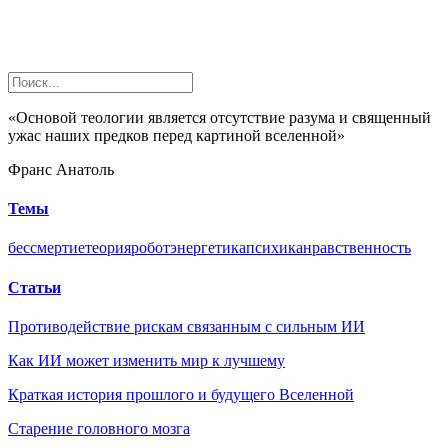
«Основой теологии является отсутствие разума и священный
ужас наших предков перед картиной вселенной»
Франс Анатоль
Темы
бессмертие
теория
робот
энергетика
психика
нравственность
Статьи
Противодействие рискам связанным с сильным ИИ
Как ИИ может изменить мир к лучшему
Краткая история прошлого и будущего Вселенной
Старение головного мозга