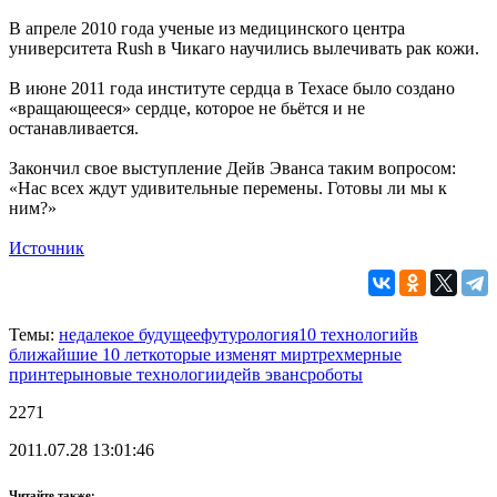
В апреле 2010 года ученые из медицинского центра
университета Rush в Чикаго научились вылечивать рак кожи.
В июне 2011 года институте сердца в Техасе было создано
«вращающееся» сердце, которое не бьётся и не
останавливается.
Закончил свое выступление Дейв Эванса таким вопросом:
«Нас всех ждут удивительные перемены. Готовы ли мы к
ним?»
Источник
Темы:
недалекое будущее
футурология
10 технологий
в
ближайшие 10 лет
которые изменят мир
трехмерные
принтеры
новые технологии
дейв эванс
роботы
2271
2011.07.28 13:01:46
Читайте также: