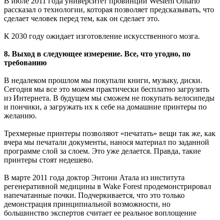
В июле 2011 года университет провинции Western Ontario
рассказал о технологии, которая позволяет предсказывать, что
сделает человек перед тем, как он сделает это.
К 2030 году ожидает изготовление искусственного мозга.
8. Выход в следующее измерение. Все, что угодно, по
требованию
В недалеком прошлом мы покупали книги, музыку, диски.
Сегодня мы все это можем практически бесплатно загрузить
из Интернета. В будущем мы сможем не покупать велосипеды
и пончики, а загружать их к себе на домашние принтеры по
желанию.
Трехмерные принтеры позволяют «печатать» вещи так же, как
вчера мы печатали документы, нанося материал по заданной
программе слой за слоем. Это уже делается. Правда, такие
принтеры стоят недешево.
В марте 2011 года доктор Энтони Атала из института
регенеративной медицины в Wake Forest продемонстрировал
напечатанные почки. Подчеркивается, что это только
демонстрация принципиальной возможности, но
большинство экспертов считает ее реальное воплощение