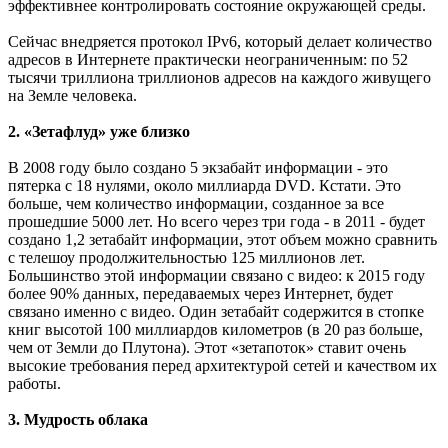
эффективнее контролировать состояние окружающей среды.
Сейчас внедряется протокол IPv6, который делает количество
адресов в Интернете практически неограниченным: по 52
тысячи триллиона триллионов адресов на каждого живущего
на Земле человека.
2. «Зетафлуд» уже близко
В 2008 году было создано 5 экзабайт информации - это
пятерка с 18 нулями, около миллиарда DVD. Кстати. Это
больше, чем количество информации, созданное за все
прошедшие 5000 лет. Но всего через три года - в 2011 - будет
создано 1,2 зетабайт информации, этот объем можно сравнить
с телешоу продолжительностью 125 миллионов лет.
Большинство этой информации связано с видео: к 2015 году
более 90% данных, передаваемых через Интернет, будет
связано именно с видео. Один зетабайт содержится в стопке
книг высотой 100 миллиардов километров (в 20 раз больше,
чем от Земли до Плутона). Этот «зетапоток» ставит очень
высокие требования перед архитектурой сетей и качеством их
работы.
3. Мудрость облака