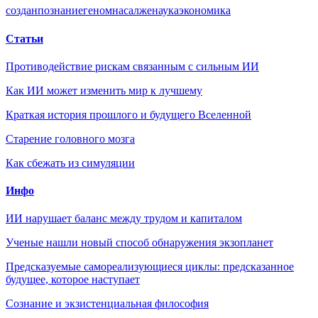
создан
познание
геном
наса
лженаука
экономика
Статьи
Противодействие рискам связанным с сильным ИИ
Как ИИ может изменить мир к лучшему
Краткая история прошлого и будущего Вселенной
Старение головного мозга
Как сбежать из симуляции
Инфо
ИИ нарушает баланс между трудом и капиталом
Ученые нашли новый способ обнаружения экзопланет
Предсказуемые самореализующиеся циклы: предсказанное
будущее, которое наступает
Сознание и экзистенциальная философия