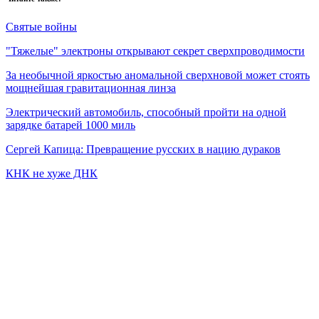
Святые войны
"Тяжелые" электроны открывают секрет сверхпроводимости
За необычной яркостью аномальной сверхновой может стоять
мощнейшая гравитационная линза
Электрический автомобиль, способный пройти на одной
зарядке батарей 1000 миль
Сергей Капица: Превращение русских в нацию дураков
КНК не хуже ДНК