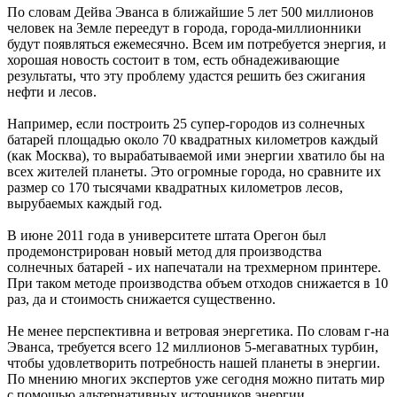
По словам Дейва Эванса в ближайшие 5 лет 500 миллионов
человек на Земле переедут в города, города-миллионники
будут появляться ежемесячно. Всем им потребуется энергия, и
хорошая новость состоит в том, есть обнадеживающие
результаты, что эту проблему удастся решить без сжигания
нефти и лесов.
Например, если построить 25 супер-городов из солнечных
батарей площадью около 70 квадратных километров каждый
(как Москва), то вырабатываемой ими энергии хватило бы на
всех жителей планеты. Это огромные города, но сравните их
размер со 170 тысячами квадратных километров лесов,
вырубаемых каждый год.
В июне 2011 года в университете штата Орегон был
продемонстрирован новый метод для производства
солнечных батарей - их напечатали на трехмерном принтере.
При таком методе производства объем отходов снижается в 10
раз, да и стоимость снижается существенно.
Не менее перспективна и ветровая энергетика. По словам г-на
Эванса, требуется всего 12 миллионов 5-мегаватных турбин,
чтобы удовлетворить потребность нашей планеты в энергии.
По мнению многих экспертов уже сегодня можно питать мир
с помощью альтернативных источников энергии.