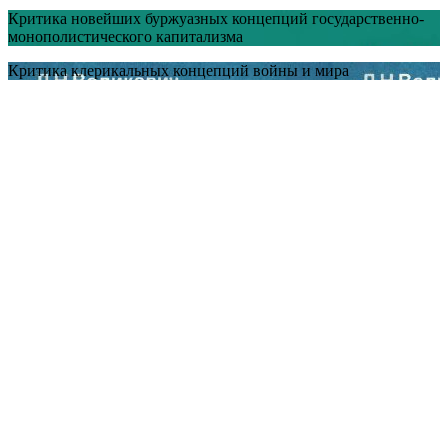
Критика новейших буржуазных концепций государственно-
монополистического капитализма
Критика клерикальных концепций войны и мира