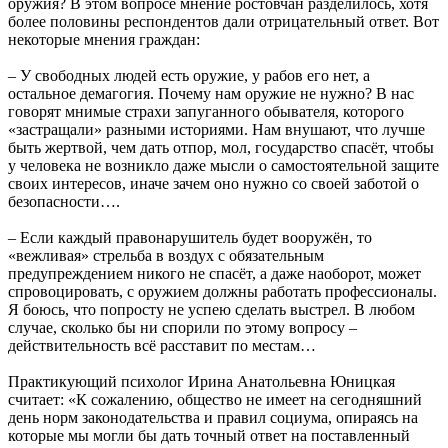
оружия? В этом вопросе мнение ростовчан разделилось, хотя
более половины респондентов дали отрицательный ответ. Вот
некоторые мнения граждан:
– У свободных людей есть оружие, у рабов его нет, а
остальное демагогия. Почему нам оружие не нужно? В нас
говорят мнимые страхи запуганного обывателя, которого
«застращали» разными историями. Нам внушают, что лучше
быть жертвой, чем дать отпор, мол, государство спасёт, чтобы
у человека не возникло даже мысли о самостоятельной защите
своих интересов, иначе зачем оно нужно со своей заботой о
безопасности….
– Если каждый правонарушитель будет вооружён, то
«вежливая» стрельба в воздух с обязательным
предупреждением никого не спасёт, а даже наоборот, может
спровоцировать, с оружием должны работать профессионалы.
Я боюсь, что попросту не успею сделать выстрел. В любом
случае, сколько бы ни спорили по этому вопросу –
действительность всё расставит по местам…
Практикующий психолог Ирина Анатольевна Юницкая
считает: «К сожалению, общество не имеет на сегодняшний
день норм законодательства и правил социума, опираясь на
которые мы могли бы дать точный ответ на поставленный