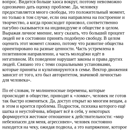
вопрос. Видится больше хаоса вокруг, поэтому невозможно
однозначно дать оценку проблеме. Да, человеку
предоставляется много свободы, это положительный момент,
но только в том случае, если она направлена на построение и
творчество, а когда происходит произвол, соответственно
пагубно сказывается на индивидууме и обществе в целом.
Выражая личное мнение, могу сказать, что больший процент
людей не в состоянии принять подобную свободу. В целом
оценить этот момент сложно, потому что развитие общества
ориентировано на разные ценности. Часть устремлена в
позитивном направлении, а часть молодёжи идёт в
негативном. Их поведение нарушает законы и права других
людей. Связано это с теми социальными установками,
которые приняты и культивируются в семье. Вектор движения
зависит от того, кто был авторитетом, значимой личностью
для человека».
По её словам, те молниеносные перемены, которые
происходят в обществе, приводят к «ломке», человек не готов
так быстро изменяться. Да, доступ открыт ко многим вещам, а
в этом и кроется проблема. Подросток, психика которого ещё
шатка и неустойчива, вбирает всё в себя, у некоторых
формируется жестокое отношение к действительности: «мир
небезопасен для меня, агрессивен», человек постоянно
находится на чеку, ожидая подвоха, а это напряжение, которое