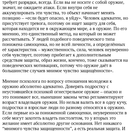
требует разрядки, всегда. Если вы не носите с собой оружие,
значит, не ожидаете атаки. Если внутри себя не
аккумулировать эти чувства, то объект начинает менять
позицию – «если будет опасно, я уйду». Человек адекватен, но
присутствует тревога, поэтому он ищет защиту для себя,
которая находится не в окружающем мире, а в оружие. По его
мнению, это единственный метод, на который он может
рассчитывать. У людей подобного поведенческого типа
понижена самооценка, но не всей личности, а определённых
её характеристик – мужественность, сила, человек неуверенно
себя чувствует, поэтому прибегает к дополнительным
средствам защиты, образ жизни, кончено, тоже сказывается на
поведенческих мотивациях, потому что оружие даёт в
большинстве случаев мнимое чувство защищённости».
Мнение психолога по вопросу отношения молодежи к
оружию абсолютно адекватно. Доверять подростку с
неустоявшейся психикой огнестрельное оружие – опасно и
это понимают все, нынешние законы четко регламентируют
возраст владельцев оружия. Но нельзя валить все в одну кучу,
подростки и взрослые люди по разному относятся к оружию.
Если первые из-за пониженной самооценки, неуверенности в
себе могут захотеть владеть пистолетом, то у вторых это
желание имеет абсолютно другие основания. Нет никакого
“мнимого чувства защищенности”, а есть реальная защита. И