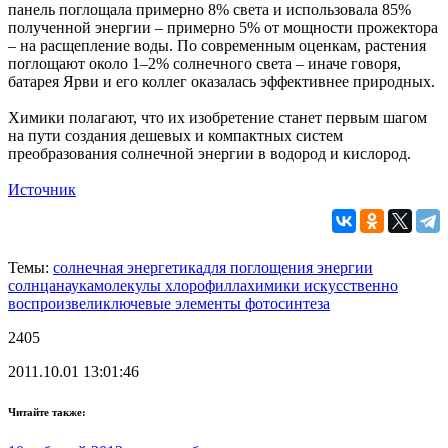
панель поглощала примерно 8% света и использовала 85%
полученной энергии – примерно 5% от мощности прожектора
– на расщепление воды. По современным оценкам, растения
поглощают около 1–2% солнечного света – иначе говоря,
батарея Ярви и его коллег оказалась эффективнее природных.
Химики полагают, что их изобретение станет первым шагом
на пути создания дешевых и компактных систем
преобразования солнечной энергии в водород и кислород.
Источник
Темы:
солнечная энергетика
для поглощения энергии
солнца
наука
молекулы хлорофилла
химики искусственно
воспроизвели
ключевые элементы фотосинтеза
2405
2011.10.01 13:01:46
Читайте также: