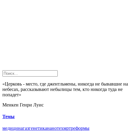
«Церковь - место, где джентльмены, никогда не бывавшие на
небесах, рассказывают небылицы тем, кто никогда туда не
попадет»
Менкен Генри Луис
Темы
медицина
газ
генетика
нанотех
мрт
реформы