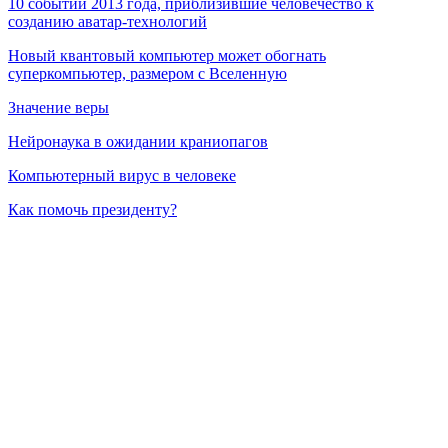
10 событий 2013 года, приблизившие человечество к
созданию аватар-технологий
Новый квантовый компьютер может обогнать
суперкомпьютер, размером с Вселенную
Значение веры
Нейронаука в ожидании краниопагов
Компьютерный вирус в человеке
Как помочь президенту?