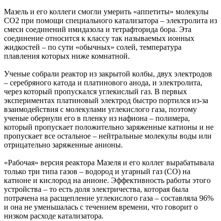
Мазель и его коллеги смогли умерить «аппетиты» молекулы
CO2 при помощи специального катализатора – электролита из
смеси соединений имидазола и тетрафторида бора. Эта
соединение относится к классу так называемых ионных
жидкостей – по сути «обычных» солей, температура
плавления которых ниже комнатной.
Ученые собрали реактор из закрытой колбы, двух электродов
– серебряного катода и платинового анода, и электролита,
через который пропускался углекислый газ. В первых
экспериментах платиновый электрод быстро портился из-за
взаимодействия с молекулами углекислого газа, поэтому
ученые обернули его в пленку из нафиона – полимера,
который пропускает положительно заряженные катионы и не
пропускает все остальное – нейтральные молекулы воды или
отрицательно заряженные анионы.
«Рабочая» версия реактора Мазеля и его коллег вырабатывала
только три типа газов – водород и угарный газ (СО) на
катионе и кислород на анионе. Эффективность работы этого
устройства – то есть доля электричества, которая была
потрачена на расщепление углекислого газа – составляла 96%
и она не уменьшалась с течением времени, что говорит о
низком расходе катализатора.