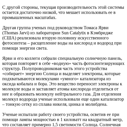
С другой стороны, текущая производительность этой системы
остается достаточно низкой, что мешает использовать ее в
промышленных масштабах.
Другая группа ученых под руководством Томаса Ярви
(Thomas Jarvi) из лаборатории Sun Catalytix в Кэмбридже
(США) реализовала вторую половину искусственного
фотосинтеза – расщепление воды на кислород и водород при
помощи энергии света.
Ярви и его коллеги собрали специальную солнечную панель,
которая повторяет в себе «водную» часть фотосинтезирующих
структур. Полупроводниковая часть этого устройства
«собирает» энергию Солнца и выделяет электроны, которые
подхватываются молекулами «умного» катализатора из
оксида кобальта и бора. Это вещество переносит электроны к
молекуле воды и заставляет атомы кислорода отделиться от
нее и образовать молекулу нейтрального газа. Для отделения
молекул водорода ученые использовали еще один катализатор
– тонкую сетку из сплава никеля, цинка и молибдена.
Ученые испытали работу своего устройства, осветив ее при
помощи лампы мощностью в 1 киловатт на квадратный метр,
что составляет примерно 1,5 светимости Солнца. Солнечная