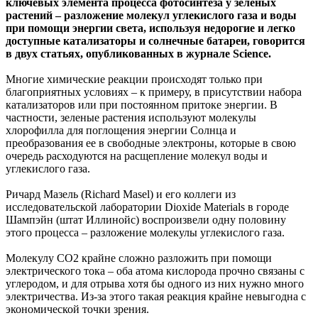
ключевых элемента процесса фотосинтеза у зеленых
растений – разложение молекул углекислого газа и воды
при помощи энергии света, используя недорогие и легко
доступные катализаторы и солнечные батареи, говорится
в двух статьях, опубликованных в журнале Science.
Многие химические реакции происходят только при
благоприятных условиях – к примеру, в присутствии набора
катализаторов или при постоянном притоке энергии. В
частности, зеленые растения используют молекулы
хлорофилла для поглощения энергии Солнца и
преобразования ее в свободные электроны, которые в свою
очередь расходуются на расщепление молекул воды и
углекислого газа.
Ричард Мазель (Richard Masel) и его коллеги из
исследовательской лаборатории Dioxide Materials в городе
Шампэйн (штат Иллинойс) воспроизвели одну половину
этого процесса – разложение молекулы углекислого газа.
Молекулу СО2 крайне сложно разложить при помощи
электрического тока – оба атома кислорода прочно связаны с
углеродом, и для отрыва хотя бы одного из них нужно много
электричества. Из-за этого такая реакция крайне невыгодна с
экономической точки зрения.