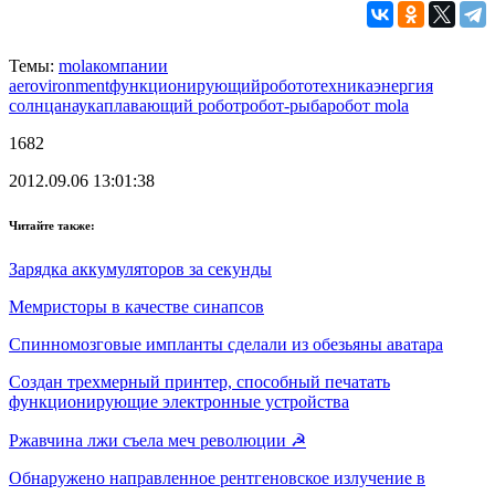
Темы:
mola
компании
aerovironment
функционирующий
робототехника
энергия
солнца
наука
плавающий робот
робот-рыба
робот mola
1682
2012.09.06 13:01:38
Читайте также:
Зарядка аккумуляторов за секунды
Мемристоры в качестве синапсов
Спинномозговые импланты сделали из обезьяны аватара
Создан трехмерный принтер, способный печатать
функционирующие электронные устройства
Ржавчина лжи съела меч революции ☭
Обнаружено направленное рентгеновское излучение в