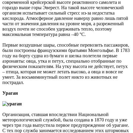
современной крейсерской высоте реактивного самолета и
гораздо выше горы Эверест. На такой высоте человеческий
организм испытывает сильный стресс из-за недостатка
кислорода. Атмосферное давление наверху равно лишь пятой
части от значения давления на уровне моря, а разреженный
воздух почти не способен удерживать тепло, поэтому
максимальная температура равна –40 °C.
Первые воздушные шары, способные перевозить пассажиров,
были построены французскими братьями Монгольфье. В 1783
году на борту судна из бумаги и шелка полетели первые
аэронавты: овца, утка и петух, специально отобранные по
физическим показателям. На утку высота не действует, петух
– птица, которая не может летать высоко, а овца и вовсе не
умеет. За восьмиминутный полет никто из животных не
пострадал.
Ураган
Организация, ставшая впоследствии Национальной
метеорологической службой, была создана в 1870 году и уже
через три года выпустила первое предупреждение об урагане.
С тех пор служба занимается исследованием этих штормовых