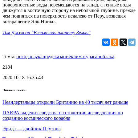
поверхностные воды перемещаются на запад, а теплые воды
движутся в восточную сторону на небольшой глубине, прежде
чем подняться на поверхность недалеко от Перу, возвещая
возвращение Эль-Ниньо.
Том Джексон "Взламывая планету Земля"
Темы:
погода
наука
предсказание
климат
ураган
облака
2184
2020.10.18 16:35:43
Читайте также:
Неандертальцы открыли Британию на 40 тысяч лет раньше
DARPA выделит средства на столетние исследования по
созданию космического корабля
Эрида — двойник Плутона