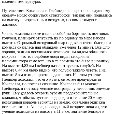
падения температуры.
Путешествие Коксвелла и Глейшера на шаре по «воздушному
океану» могло обернуться катастрофой, так как они поднялись
на высоту с разреженным воздухом, несовместимую с
жизнью.
Члены команды также взяли с собой на борт шесть почтовых
голубей, планируя отпускать их по одному по мере набора
высоты. Огромный воздушный шар поднялся очень быстро, и
команда оказалась над облаками уже через 12 минут. Все шло
хорошо, экипаж восхищался невероятным видом облачного
покрова – что-то подобное люди видят сегодня из
иллюминатора самолета, но в те времена это было в новинку.
На высоте 4,83 км Глейшер начал отпускать голубей. На
высоте 6,44 км было видно, что голубю тяжело лететь, а на
высоте 8 км птицы просто падали вниз. На этом участке
Глейшер доложил, что его мутит, он хотел предупредить
Коксвелла, но потерял сознание. Коксвелл был моложе
Глейшера, и поэтому меньше пострадал: у него лишь онемели
руки. Ему удалось открыть зубами предохранительные
клапаны, чтобы выпустить водород, и в течение 20 минут
воздушный корабль вернулся на землю, оба члена экипажа
остались живы. Анализ, проведенный позднее, показал, что
ученые поднялись на высоту в 11,3 км, значение близкое к