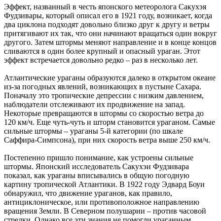
Эффект, названный в честь японского метеоролога Сакухэя
Фудзивары, который описал его в 1921 году, возникает, когда
два циклона подходят довольно близко друг к другу и ветры
притягивают их так, что они начинают вращаться один вокруг
другого. Затем штормы меняют направление и в конце концов
сливаются в один более крупный и опасный ураган. Этот
эффект встречается довольно редко – раз в несколько лет.
Атлантические ураганы образуются далеко в открытом океане
из-за погодных явлений, возникающих в пустыне Сахара.
Поначалу это тропические депрессии с низким давлением,
наблюдатели отслеживают их продвижение на запад.
Некоторые превращаются в штормы со скоростью ветра до
120 км/ч. Еще чуть-чуть и шторм становится ураганом. Самые
сильные штормы – ураганы 5-й категории (по шкале
Саффира-Симпсона), при них скорость ветра выше 250 км/ч.
Постепенно пришло понимание, как устроены сильные
штормы. Японский исследователь Сакухэи Фудзивара
показал, как ураганы вписывались в общую погодную
картину тропической Атлантики. В 1922 году Эдвард Боуи
обнаружил, что движение ураганов, как правило,
антициклоническое, или противоположное направлению
вращения Земли. В Северном полушарии – против часовой
стрелки. Однако все эти знания не помогли ураганным