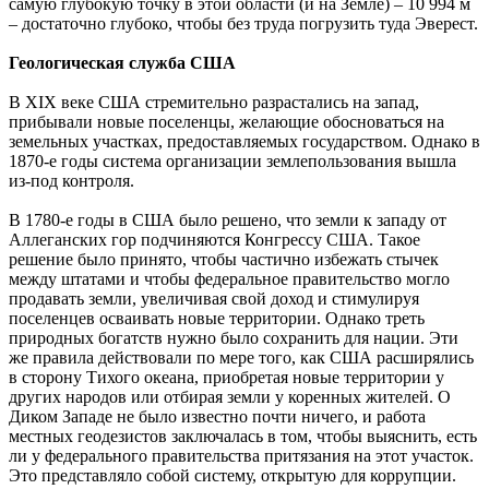
самую глубокую точку в этой области (и на Земле) – 10 994 м
– достаточно глубоко, чтобы без труда погрузить туда Эверест.
Геологическая служба США
В XIX веке США стремительно разрастались на запад,
прибывали новые поселенцы, желающие обосноваться на
земельных участках, предоставляемых государством. Однако в
1870-е годы система организации землепользования вышла
из-под контроля.
В 1780-е годы в США было решено, что земли к западу от
Аллеганских гор подчиняются Конгрессу США. Такое
решение было принято, чтобы частично избежать стычек
между штатами и чтобы федеральное правительство могло
продавать земли, увеличивая свой доход и стимулируя
поселенцев осваивать новые территории. Однако треть
природных богатств нужно было сохранить для нации. Эти
же правила действовали по мере того, как США расширялись
в сторону Тихого океана, приобретая новые территории у
других народов или отбирая земли у коренных жителей. О
Диком Западе не было известно почти ничего, и работа
местных геодезистов заключалась в том, чтобы выяснить, есть
ли у федерального правительства притязания на этот участок.
Это представляло собой систему, открытую для коррупции.