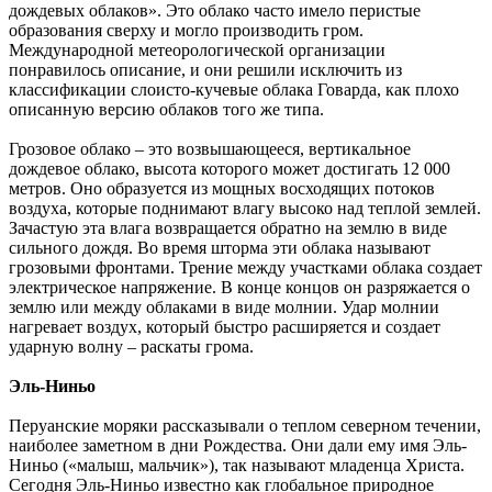
дождевых облаков». Это облако часто имело перистые
образования сверху и могло производить гром.
Международной метеорологической организации
понравилось описание, и они решили исключить из
классификации слоисто-кучевые облака Говарда, как плохо
описанную версию облаков того же типа.
Грозовое облако – это возвышающееся, вертикальное
дождевое облако, высота которого может достигать 12 000
метров. Оно образуется из мощных восходящих потоков
воздуха, которые поднимают влагу высоко над теплой землей.
Зачастую эта влага возвращается обратно на землю в виде
сильного дождя. Во время шторма эти облака называют
грозовыми фронтами. Трение между участками облака создает
электрическое напряжение. В конце концов он разряжается о
землю или между облаками в виде молнии. Удар молнии
нагревает воздух, который быстро расширяется и создает
ударную волну – раскаты грома.
Эль-Ниньо
Перуанские моряки рассказывали о теплом северном течении,
наиболее заметном в дни Рождества. Они дали ему имя Эль-
Ниньо («малыш, мальчик»), так называют младенца Христа.
Сегодня Эль-Ниньо известно как глобальное природное