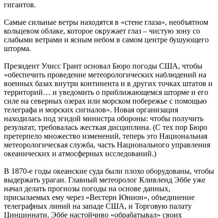
гигантов.
Самые сильные ветры находятся в «стене глаза», необъятном
кольцевом облаке, которое окружает глаз – чистую зону со
слабыми ветрами и ясным небом в самом центре бушующего
шторма.
Президент Улисс Грант основал Бюро погоды США, чтобы
«обеспечить проведение метеорологических наблюдений на
военных базах внутри континента и в других точках штатов и
территорий… и уведомить о приближающемся шторме и его
силе на северных озерах или морском побережье с помощью
телеграфа и морских сигналов». Новая организация
находилась под эгидой министра обороны: чтобы получить
результат, требовалась жесткая дисциплина. (С тех пор Бюро
претерпело множество изменений, теперь это Национальная
метеорологическая служба, часть Национального управления
океанических и атмосферных исследований.)
В 1870-е годы океанские суда были плохо оборудованы, чтобы
выдержать ураган. Главный метеоролог Кливленд Эббе уже
начал делать прогнозы погоды на основе данных,
присылаемых ему через «Вестерн Юнион», объединение
телеграфных линий на западе США, и Торговую палату
Цинциннати. Эббе настойчиво «обрабатывал» своих