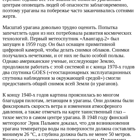
центрам оповещать людей об опасности заблаговременно,
поэтому ураганы на побережье часто заканчивались сотнями
жертв.
Масштаб урагана довольно трудно оценить. Попытка
запечатлеть один из них потребовала развития космических
технологий. Первый метеоспутник «Авангард-2» был
запущен в 1959 году. Он был оснащен примитивной
цифровой камерой, чтобы делать снимки облаков. Снимки
получались нечеткими, и от них не было особой пользы.
Однако американские ученые, исследующие Землю,
продолжили работать с этой системой и с конца 1970-х годов
два спутника GOES («геостационарных эксплуатационных
спутника наблюдения за окружающей средой») смогли
предоставить общий снимок всей Земли (и ураганов).
К концу 1940-х годов картина прояснилась во многом
благодаря пилотам, летающим в ураганы. Они должны были
фиксировать скорость ветра и изменения атмосферного
давления, а также отмечать на карте таинственный глаз –
тихое место в самом центре урагана. В 1948 году финский
метеоролог Эрик Пальмен доказал, что для возникновения
урагана температура воды на поверхности должна составлять
минимум 26 °C, а глубина должна быть не менее 50 метров.
Воздух над теплым морем плавится от жары. Поднимаясь