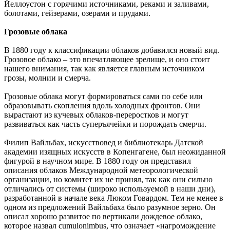
Йеллоустон с горячими источниками, реками и заливами,
болотами, гейзерами, озерами и прудами.
Грозовые облака
В 1880 году к классификации облаков добавился новый вид.
Грозовое облако – это впечатляющее зрелище, и оно стоит
нашего внимания, так как является главным источником
грозы, молнии и смерча.
Грозовые облака могут формироваться сами по себе или
образовывать скопления вдоль холодных фронтов. Они
вырастают из кучевых облаков-переростков и могут
развиваться как часть суперъячейки и порождать смерчи.
Филип Вайльбах, искусствовед и библиотекарь Датской
академии изящных искусств в Копенгагене, был неожиданной
фигурой в научном мире. В 1880 году он представил
описания облаков Международной метеорологической
организации, но комитет их не принял, так как они сильно
отличались от системы (широко используемой в наши дни),
разработанной в начале века Люком Говардом. Тем не менее в
одном из предложений Вайльбаха было разумное зерно. Он
описал хорошо развитое по вертикали дождевое облако,
которое назвал cumulonimbus, что означает «нагромождение