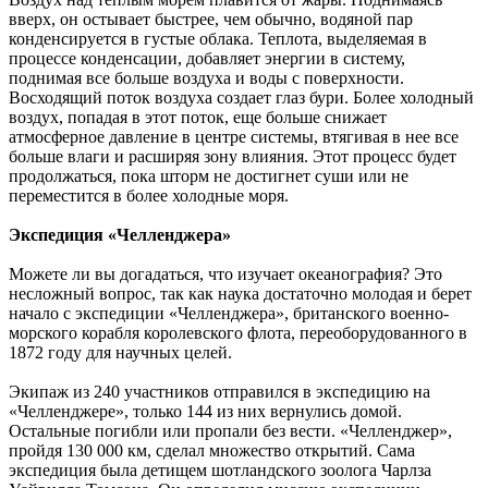
вверх, он остывает быстрее, чем обычно, водяной пар
конденсируется в густые облака. Теплота, выделяемая в
процессе конденсации, добавляет энергии в систему,
поднимая все больше воздуха и воды с поверхности.
Восходящий поток воздуха создает глаз бури. Более холодный
воздух, попадая в этот поток, еще больше снижает
атмосферное давление в центре системы, втягивая в нее все
больше влаги и расширяя зону влияния. Этот процесс будет
продолжаться, пока шторм не достигнет суши или не
переместится в более холодные моря.
Экспедиция «Челленджера»
Можете ли вы догадаться, что изучает океанография? Это
несложный вопрос, так как наука достаточно молодая и берет
начало с экспедиции «Челленджера», британского военно-
морского корабля королевского флота, переоборудованного в
1872 году для научных целей.
Экипаж из 240 участников отправился в экспедицию на
«Челленджере», только 144 из них вернулись домой.
Остальные погибли или пропали без вести. «Челленджер»,
пройдя 130 000 км, сделал множество открытий. Сама
экспедиция была детищем шотландского зоолога Чарлза