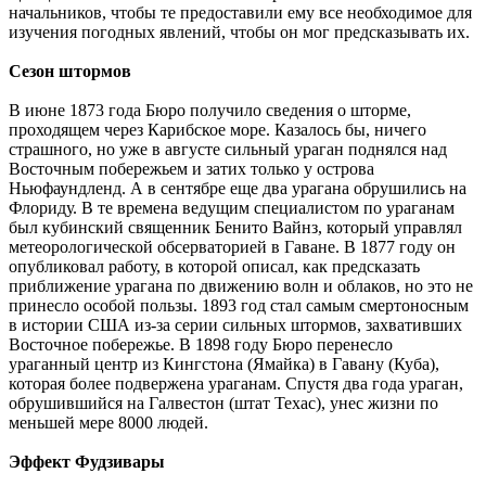
начальников, чтобы те предоставили ему все необходимое для
изучения погодных явлений, чтобы он мог предсказывать их.
Сезон штормов
В июне 1873 года Бюро получило сведения о шторме,
проходящем через Карибское море. Казалось бы, ничего
страшного, но уже в августе сильный ураган поднялся над
Восточным побережьем и затих только у острова
Ньюфаундленд. А в сентябре еще два урагана обрушились на
Флориду. В те времена ведущим специалистом по ураганам
был кубинский священник Бенито Вайнз, который управлял
метеорологической обсерваторией в Гаване. В 1877 году он
опубликовал работу, в которой описал, как предсказать
приближение урагана по движению волн и облаков, но это не
принесло особой пользы. 1893 год стал самым смертоносным
в истории США из-за серии сильных штормов, захвативших
Восточное побережье. В 1898 году Бюро перенесло
ураганный центр из Кингстона (Ямайка) в Гавану (Куба),
которая более подвержена ураганам. Спустя два года ураган,
обрушившийся на Галвестон (штат Техас), унес жизни по
меньшей мере 8000 людей.
Эффект Фудзивары