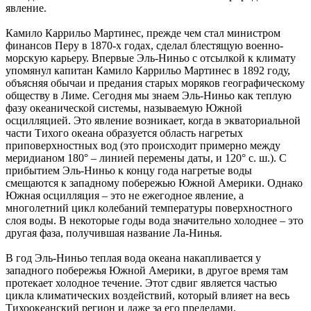
явление.
Камило Каррильо Мартинес, прежде чем стал министром
финансов Перу в 1870-х годах, сделал блестящую военно-
морскую карьеру. Впервые Эль-Ниньо с отсылкой к климату
упомянул капитан Камило Каррильо Мартинес в 1892 году,
объясняя обычаи и предания старых моряков географическому
обществу в Лиме. Сегодня мы знаем Эль-Ниньо как теплую
фазу океанической системы, называемую Южной
осцилляцией. Это явление возникает, когда в экваториальной
части Тихого океана образуется область нагретых
приповерхностных вод (это происходит примерно между
меридианом 180° – линией перемены даты, и 120° с. ш.). С
прибытием Эль-Ниньо к концу года нагретые воды
смещаются к западному побережью Южной Америки. Однако
Южная осцилляция – это не ежегодное явление, а
многолетний цикл колебаний температуры поверхностного
слоя воды. В некоторые годы вода значительно холоднее – это
другая фаза, получившая название Ла-Нинья.
В год Эль-Ниньо теплая вода океана накапливается у
западного побережья Южной Америки, в другое время там
протекает холодное течение. Этот сдвиг является частью
цикла климатических воздействий, который влияет на весь
Тихоокеанский регион и даже за его пределами.