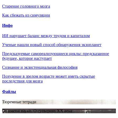
Старение головного мозга
Как сбежать из симуляции
Инфо
ИИ нарушает баланс между трудом и капиталом
Ученые нашли новый способ обнаружения экзопланет
Предсказуемые самореализующиеся циклы: предсказанное
будущее, которое наступает
Сознание и экзистенциальная философия
Похудение в зрелом возрасте может иметь скрытые
последствия для мозга
Файлы
Тюремные тетради
От имени науки. О суевериях XX века