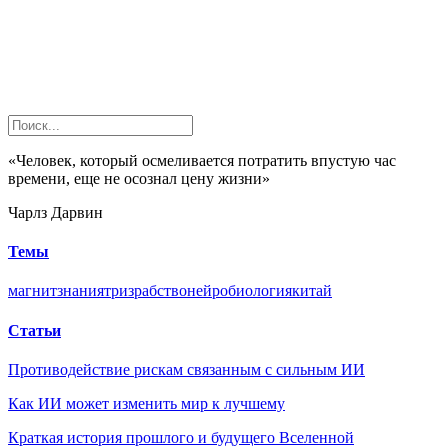
«Человек, который осмеливается потратить впустую час
времени, еще не осознал цену жизни»
Чарлз Дарвин
Темы
магнит
знания
триз
рабство
нейробиология
китай
Статьи
Противодействие рискам связанным с сильным ИИ
Как ИИ может изменить мир к лучшему
Краткая история прошлого и будущего Вселенной