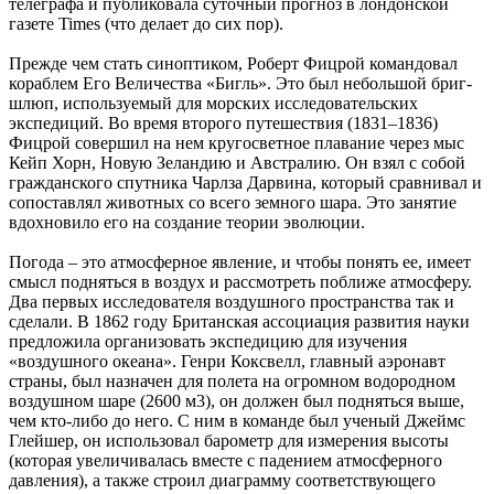
телеграфа и публиковала суточный прогноз в лондонской
газете Times (что делает до сих пор).
Прежде чем стать синоптиком, Роберт Фицрой командовал
кораблем Его Величества «Бигль». Это был небольшой бриг-
шлюп, используемый для морских исследовательских
экспедиций. Во время второго путешествия (1831–1836)
Фицрой совершил на нем кругосветное плавание через мыс
Кейп Хорн, Новую Зеландию и Австралию. Он взял с собой
гражданского спутника Чарлза Дарвина, который сравнивал и
сопоставлял животных со всего земного шара. Это занятие
вдохновило его на создание теории эволюции.
Погода – это атмосферное явление, и чтобы понять ее, имеет
смысл подняться в воздух и рассмотреть поближе атмосферу.
Два первых исследователя воздушного пространства так и
сделали. В 1862 году Британская ассоциация развития науки
предложила организовать экспедицию для изучения
«воздушного океана». Генри Коксвелл, главный аэронавт
страны, был назначен для полета на огромном водородном
воздушном шаре (2600 м3), он должен был подняться выше,
чем кто-либо до него. С ним в команде был ученый Джеймс
Глейшер, он использовал барометр для измерения высоты
(которая увеличивалась вместе с падением атмосферного
давления), а также строил диаграмму соответствующего