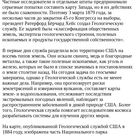
Частные исследователи и отдельные штаты предпринимали
серьезные попытки составить карту Запада, но в их действиях
не было слаженности. Поэтому 3 марта 1879 года, за
несколько часов до закрытия 45-го Конгресса на выборы,
президент Ратерфорд Бёрчард Хейс создал Геологическую
службу. Ее задачей была «классификация общественных
земель, экспертиза геологического строения, полезных
ископаемых и продукты государственной собственности».
В первые дни служба разделила всю территорию США на
восемь типов земель. Они искали свинец, медь и благородные
металлы, а также такие полезные ископаемые, как уголь и
железо, которых не было в списке значимых в постановлениях
о земле столетие назад. На сегодня задача по геосъемке
завершена, однако у Геологической службы есть не менее
важные дела. Например, она прогнозирует риски
землетрясений и извержения вулканов, составляет карты
земле- и водопользования, отслеживает последствия
экстремальных погодных явлений, наблюдает за
распространением заболеваний в дикой природе США. Более
того, Геологическая служба помогает исследователям космоса
разрабатывать системы для изучения других миров.
На карте, опубликованной Геологической службой США в
1884 году, изображена часть Национального парка