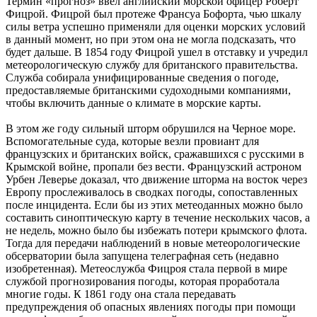
Термин «прогноз» ввел английский морской офицер Роберт
Фицрой. Фицрой был протеже Франсуа Бофорта, чью шкалу
силы ветра успешно применяли для оценки морских условий
в данный момент, но при этом она не могла подсказать, что
будет дальше. В 1854 году Фицрой ушел в отставку и учредил
метеорологическую службу для британского правительства.
Служба собирала унифицированные сведения о погоде,
предоставляемые британскими судоходными компаниями,
чтобы включить данные о климате в морские карты.
В этом же году сильный шторм обрушился на Черное море.
Вспомогательные суда, которые везли провиант для
французских и британских войск, сражавшихся с русскими в
Крымской войне, пропали без вести. Французский астроном
Урбен Леверье доказал, что движение шторма на восток через
Европу прослеживалось в сводках погоды, сопоставленных
после инцидента. Если бы из этих метеоданных можно было
составить синоптическую карту в течение нескольких часов, а
не недель, можно было бы избежать потери крымского флота.
Тогда для передачи наблюдений в новые метеорологические
обсерватории была запущена телеграфная сеть (недавно
изобретенная). Метеослужба Фицроя стала первой в мире
службой прогнозирования погоды, которая проработала
многие годы. К 1861 году она стала передавать
предупреждения об опасных явлениях погоды при помощи