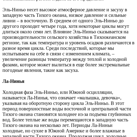
Эль-Ниньо несет высокое атмосферное давление и засуху в
западную часть Тихого океана, низкое давление и сильные
ливни – в восточную. В среднем от одного Эль-Ниньо до
другого проходит четыре года, хотя некоторые циклы могут
длиться около семи лет. Влияние Эль-Ниньо сказывается на
производительности сельского хозяйства в Тихоокеанском
регионе, так как температура и уровень осадков различаются в
разное время цикла. Среди последствий, которые мы
испытываем на себе в связи с изменением климата, –
увеличение разницы температур между теплой и холодной
фазами, которое может вылиться в еще более экстремальные
погодные явления, такие как засуха.
Ла-Нинья
Холодная фаза Эль-Ниньо, или Южной осцилляции,
называется Ла-Нинья, что означает «малышка, девочка»,
указывая на оборотную сторону цикла Эль-Ниньо. В этот
период поверхностные воды восточной и центральной части
Тихого океана становятся холоднее из-за подъема глубинных
вод. Более теплые же воды перемещаются в западную часть
Тихого океана на несколько лет. Периоды Ла-Ниньи
холодные, но сухие в Южной Америке и более влажные в
западной части Тихого океана. Продолжая цикл, холодные