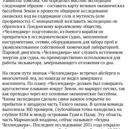
Уайвилла Томсона. Он определил миссию экспедиции
следующим образом – составить карту великих океанических
бассейнов Земли и провести обширное исследование
океанских вод на содержание соли и мутность (или
прозрачность). С инициативой возглавить экспедицию он
обратился к Лондонскому королевскому обществу.
«Челленджер» подготовили, из боевого корабля он
превратился в исследовательское судно, заполненное
инструментами, сетями, оборудованием для забора проб и
укомплектованное собственной химической лабораторией.
Паровой двигатель «Челленджера» мог служить источником
энергии для судна, но преимущественно использовался для
работы экскаватора, зачерпывающего отложения со дна.
На своем пути экипаж «Челленджера» встречал айсберги и
многолетний лед, но никогда не видел замерзшего
континента. По плану «Челленджер» должен был совершить
кругосветное плавание вокруг Земли, но маршрут петлял, так
как проходил через все основные океанические бассейны.
Члены экспедиции сделали самое важное открытие по
прибытии в западную часть Тихого океана. В целом команда
выполнила 360 промеров, глубочайшая точка находилась на
глубине 8184 м между островами Гуам и Палау. Эту область,
часть Марианской впадины, сейчас называют «бездна
Челленджера». Последнее исследование 2011 года открыло