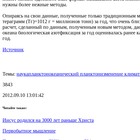
нужны более нежные методы.
Опираясь на свои данные, полученные только традиционным мет
тераграмм (Тг)=1012 г = миллионов тонн) за год, что очень бл
расчет, сделанный по данным, полученным новым методом, дае
океана биологическая азотфиксация за год оценивалась ранее 
год.
Источник
Темы:
наука
планктон
океанический планктон
изменение климат
3843
2012.09.10 13:01:42
Читайте также:
Иисус родился на 3000 лет раньше Христа
Первобытное мышление