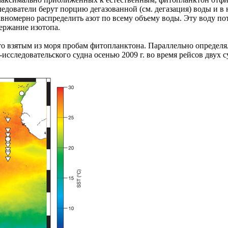
едователи берут порцию дегазованной (см. дегазация) воды и в 
вномерно распределить азот по всему объему воды. Эту воду по
ержание изотопа.
то взятым из моря пробам фитопланктона. Параллельно определ
следовательского судна осенью 2009 г. во время рейсов двух суд