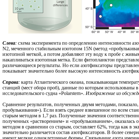
Слева
:
схема эксперимента по определению интенсивности азо
N2, меченного стабильным изотопом 15N (метод «пробулькиван
изотопной меткой, а потом добавляют эту воду к пробе с живы
накапливаться изотопная метка. Если фитопланктон представл
различающиеся результаты. Но если азотфиксаторы представлен
показывает значительно более высокую интенсивность азотфик
Справа
:
карта Атлантического океана, показывающая температу
станций (мест обора проб), данные по которым использованы 
исследовательского судна «Polarstern».
Изображение из обсужда
Сравнение результатов, полученных двумя методами, показало,
пробулькивания»). Если взять среднее взвешенное по всем ста
старым методом в 1,7 раз. Полученные значения соответственн
полученных «растворением» и «пробулькиванием», оказалась оч
методом в сравнении со старым, составляет 62%, тогда как в э
значительно различается состав азотфиксаторов. В более севе
имеют мелкие одноклеточные формы. Связывание азота именн