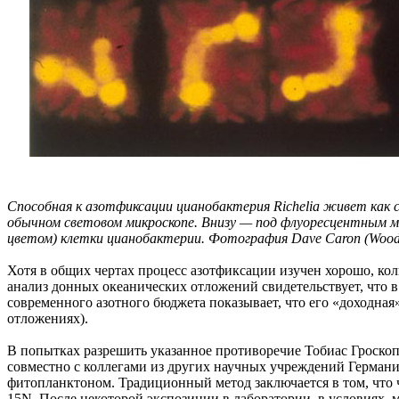
Способная к азотфиксации цианобактерия Richelia живет как 
обычном световом микроскопе. Внизу — под флуоресцентным м
цветом) клетки цианобактерии. Фотография Dave Caron (Woods H
Хотя в общих чертах процесс азотфиксации изучен хорошо, коли
анализ донных океанических отложений свидетельствует, что в
современного азотного бюджета показывает, что его «доходная
отложениях).
В попытках разрешить указанное противоречие Тобиас Гроскоп
совместно с коллегами из других научных учреждений Германи
фитопланктоном. Традиционный метод заключается в том, что 
15N. После некоторой экспозиции в лаборатории, в условиях