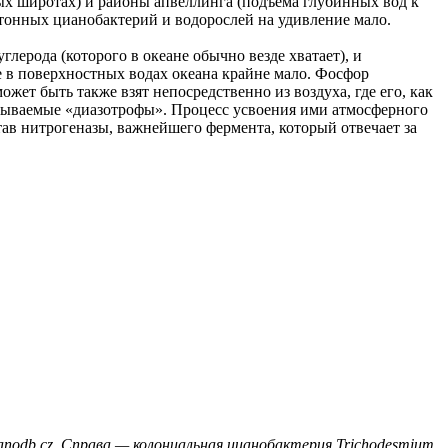
х широтах) и районы апвеллинга (подъёма глубинных вод к
ктонных цианобактерий и водорослей на удивление мало.
ерода (которого в океане обычно везде хватает), и
е в поверхностных водах океана крайне мало. Фосфор
ет быть также взят непосредственно из воздуха, где его, как
называемые «диазотрофы». Процесс усвоения ими атмосферного
тав нитрогеназы, важнейшего фермента, который отвечает за
nodb.cz. Справа — колониальная цианобактерия Trichodesmium