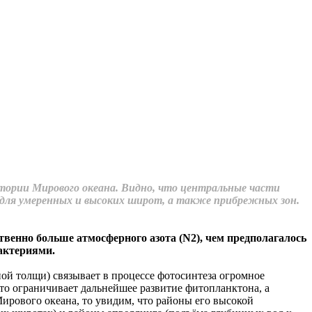
тории Мирового океана. Видно, что центральные части
 для умеренных и высоких широт, а также прибрежных зон.
венно больше атмосферного азота (N2), чем предполагалось
актериями.
ой толщи) связывает в процессе фотосинтеза огромное
что ограничивает дальнейшее развитие фитопланктона, а
ирового океана, то увидим, что районы его высокой