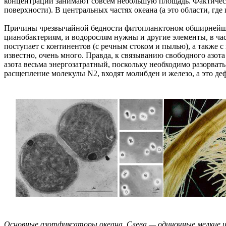
концентрации занимают совсем небольшую площадь. Фактическ
поверхности). В центральных частях океана (а это области, г
Причины чрезвычайной бедности фитопланктоном обширнейших а
цианобактериям, и водорослям нужны и другие элементы, в час
поступает с континентов (с речным стоком и пылью), а также 
известно, очень много. Правда, к связыванию свободного азот
азота весьма энергозатратный, поскольку необходимо разорвать
расщепление молекулы N2, входят молибден и железо, а это де
Основные азотфиксаторы океана. Слева — одиночные мелкие ц