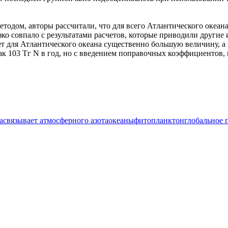
одом, авторы рассчитали, что для всего Атлантического океана 
изко совпало с результатами расчетов, которые приводили други
т для Атлантического океана существенно большую величину, а 
как 103 Тг N в год, но с введением поправочных коэффициентов,
а
связывает атмосферного азота
океаны
фитопланктон
глобальное 