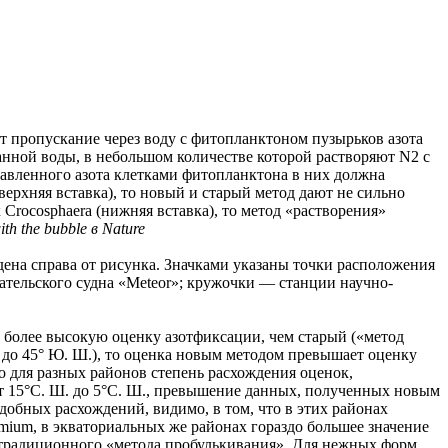
 пропускание через воду с фитопланктоном пузырьков азота
анной воды, в небольшом количестве которой растворяют N2 c
бавленного азота клетками фитопланктона в них должна
ерхняя вставка), то новый и старый метод дают не сильно
Crocosphaera (нижняя вставка), то метод «растворения»
h the bubble в Nature
дена справа от рисунка. Значками указаны точки расположения
ательского судна «Meteor»; кружочки — станции научно-
т более высокую оценку азотфиксации, чем старый («метод
. до 45° Ю. Ш.), то оценка новым методом превышает оценку
о для разных районов степень расхождения оценок,
 от 15°С. Ш. до 5°С. Ш., превышение данных, полученных новым
одобных расхождений, видимо, в том, что в этих районах
mium, в экваториальных же районах гораздо большее значение
 традиционного «метода пробулькивания». Для нежных форм