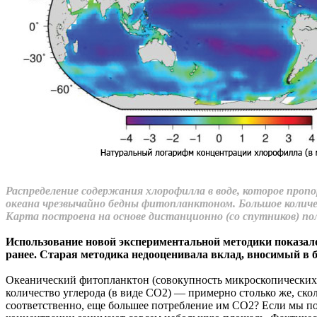
Распределение содержания хлорофилла в воде, которое про
океана чрезвычайно бедны фитопланктоном. Большое количе
Карта построена на основе дистанционно (со спутников) по
Использование новой экспериментальной методики показало
ранее. Старая методика недооценивала вклад, вносимый в
Океанический фитопланктон (совокупность микроскопических 
количество углерода (в виде СО2) — примерно столько же, скол
соответственно, еще большее потребление им СО2? Если мы по