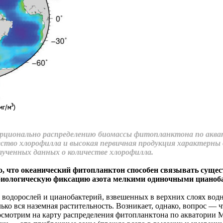
порционально распределению биомассы фитопланктона по аква
ство хлорофилла и высокая первичная продукция характерны
лученных данных о количестве хлорофилла.
, что океанический фитопланктон способен связывать сущест
 биологическую фиксацию азота мелкими одиночными цианоб
водорослей и цианобактерий, взвешенных в верхних слоях водн
ько вся наземная растительность. Возникает, однако, вопрос — 
смотрим на карту распределения фитопланктона по акватории М