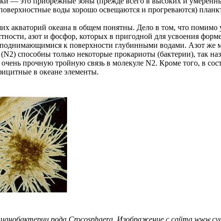
и — это прибрежные зоны (прежде всего в высоких и умеренны
де поверхностные воды хорошо освещаются и прогреваются) план
кваторий океана в общем понятны. Дело в том, что помимо угл
тности, азот и фосфор, которых в пригодной для усвоения форм
с поднимающимися к поверхности глубинными водами. Азот же мож
а (N2) способны только некоторые прокариоты (бактерии), так 
 очень прочную тройную связь в молекуле N2. Кроме того, в сос
фицитные в океане элементы.
ианобактерии рода Crocosphaera. Изображение с сайта www.cya