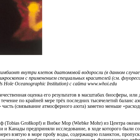
симбионт внутри клеток диатомовой водоросли (в данном случае
икроскопом с применением специальных красителей (см. флуоре
ole Oceanographic Institution) с сайта www.whoi.edu
чественная оценка его результатов в масштабах биосферы, или д
 течение по крайней мере трёх последних тысячелетий баланс а
» часть (связывание атмосферного азота) заметно меньше «расхо
ф (Tobias Großkopf) и Вибке Мор (Wiebke Mohr) из Центра океан
и и Канады предприняли исследование, в ходе которого были со
через взятую в море пробу воды, содержащую планктон, пропус
, максимально приближенных к естественным, фитопланктон отф