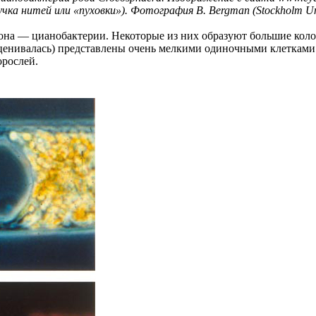
а нитей или «пуховки»). Фотография B. Bergman (Stockholm Univers
а — цианобактерии. Некоторые из них образуют большие колони
ценивалась) представлены очень мелкими одиночными клетками.
рослей.