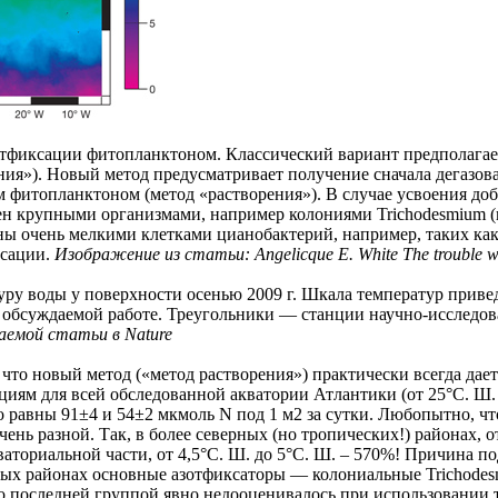
тфиксации фитопланктоном. Классический вариант предполагает
ия»). Новый метод предусматривает получение сначала дегазов
м фитопланктоном (метод «растворения»). В случае усвоения до
ен крупными организмами, например колониями Trichodesmium (в
ы очень мелкими клетками цианобактерий, например, таких как 
сации.
Изображение из статьи: Angelicque E. White The trouble wit
ру воды у поверхности осенью 2009 г. Шкала температур приве
в обсуждаемой работе. Треугольники — станции научно-исследов
емой статьи в Nature
 что новый метод («метод растворения») практически всегда дае
нциям для всей обследованной акватории Атлантики (от 25°С. Ш
о равны 91±4 и 54±2 мкмоль N под 1 м2 за сутки. Любопытно, чт
ень разной. Так, в более северных (но тропических!) районах,
кваториальной части, от 4,5°С. Ш. до 5°С. Ш. – 570%! Причина п
рных районах основные азотфиксаторы — колониальные Trichodes
о последней группой явно недооценивалось при использовании