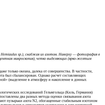
 Hemiaulus sp.), снабжая их азотом. Наверху — фотография в
сцентная микроскопия), четко выделяющих (ярко-желтым
аже только океана, далека от совершенства. В частности,
зота был сбалансирован. Однако расчет составляющих
дной» (выделение в атмосферу и накопление в донных
ологических исследований Гельмгольца (Киль, Германия)
поставлены два разных метода оценки связывания азота
кают пузырьки азота N2, обогащенные стабильным изотопом
ильтровывают и определяют содержание в нем изотопной