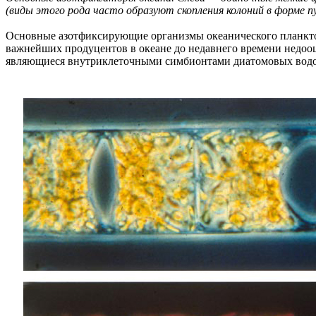
(виды этого рода часто образуют скопления колоний в форме пучк
Основные азотфиксирующие организмы океанического планктон
важнейших продуцентов в океане до недавнего времени недоо
являющиеся внутриклеточными симбионтами диатомовых водо