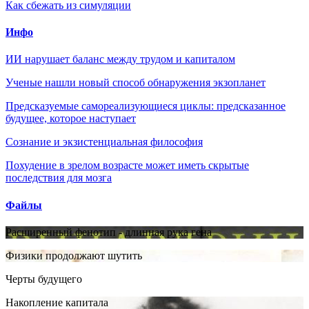
Как сбежать из симуляции
Инфо
ИИ нарушает баланс между трудом и капиталом
Ученые нашли новый способ обнаружения экзопланет
Предсказуемые самореализующиеся циклы: предсказанное
будущее, которое наступает
Сознание и экзистенциальная философия
Похудение в зрелом возрасте может иметь скрытые
последствия для мозга
Файлы
Расширенный фенотип - длинная рука гена
Физики продолжают шутить
Черты будущего
Накопление капитала