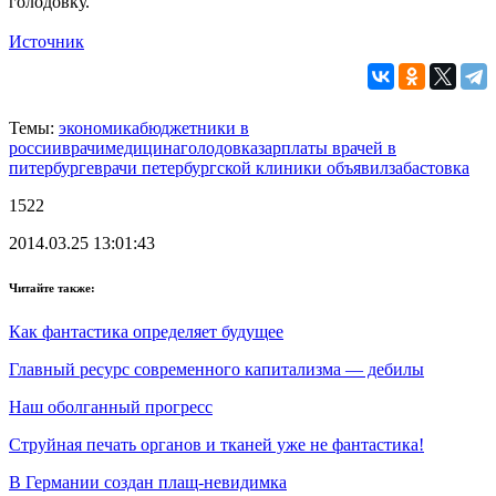
голодовку.
Источник
Темы:
экономика
бюджетники в
россии
врачи
медицина
голодовка
зарплаты врачей в
питербурге
врачи петербургской клиники объявил
забастовка
1522
2014.03.25 13:01:43
Читайте также:
Как фантастика определяет будущее
Главный ресурс современного капитализма — дебилы
Наш оболганный прогресс
Струйная печать органов и тканей уже не фантастика!
В Германии создан плащ-невидимка