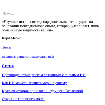
«Научные истины всегда парадоксальны, если судить на
основании повседневного опыта, который улавливает лишь
обманчивую видимость вещей»
Карл Маркс
Темы
дарвин
атом
нано
пища
новая
граф
Статьи
Противодействие рискам связанным с сильным ИИ
Как ИИ может изменить мир к лучшему
Краткая история прошлого и будущего Вселенной
Старение головного мозга