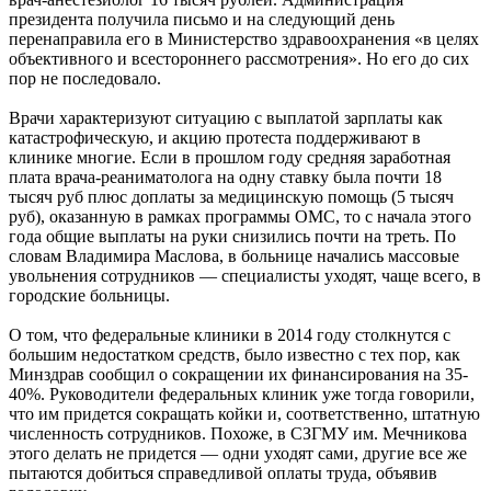
президента получила письмо и на следующий день
перенаправила его в Министерство здравоохранения «в целях
объективного и всестороннего рассмотрения». Но его до сих
пор не последовало.
Врачи характеризуют ситуацию с выплатой зарплаты как
катастрофическую, и акцию протеста поддерживают в
клинике многие. Если в прошлом году средняя заработная
плата врача-реаниматолога на одну ставку была почти 18
тысяч руб плюс доплаты за медицинскую помощь (5 тысяч
руб), оказанную в рамках программы ОМС, то с начала этого
года общие выплаты на руки снизились почти на треть. По
словам Владимира Маслова, в больнице начались массовые
увольнения сотрудников — специалисты уходят, чаще всего, в
городские больницы.
О том, что федеральные клиники в 2014 году столкнутся с
большим недостатком средств, было известно с тех пор, как
Минздрав сообщил о сокращении их финансирования на 35-
40%. Руководители федеральных клиник уже тогда говорили,
что им придется сокращать койки и, соответственно, штатную
численность сотрудников. Похоже, в СЗГМУ им. Мечникова
этого делать не придется — одни уходят сами, другие все же
пытаются добиться справедливой оплаты труда, объявив