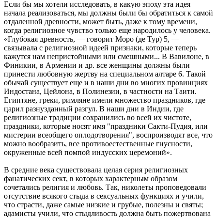
Если бы мы хотели исследовать, в какую эпоху эта идея
начала реализоваться, мы должны были бы обратиться к самой
отдаленной древности, может быть, даже к тому времени,
когда религиозное чувство только еще народилось у человека.
«Глубокая древность, — говорит Моро (де Тур) 5, —
связывала с религиозной идеей признаки, которые теперь
кажутся нам непристойными или смешными... В Вавилоне, в
Финикии, в Армении и др. все женщины должны были
принести любовную жертву на специальном алтаре 6. Такой
обычай существует еще и в наши дни во многих провинциях
Индостана, Цейлона, в Полинезии, в частности на Таити.
Египтяне, греки, римляне имели множество праздников, где
царил разнузданный разгул. В наши дни в Индии, где
религиозные традиции сохранились во всей их чистоте,
праздники, которые носят имя "праздники Сакти-Пудия, или
мистерии всеобщего оплодотворения", воспроизводят все, что
можно вообразить, все противоестественные гнусности,
окруженные всей помпой индусских церемоний».
В средние века существовала целая серия религиозных
фанатических сект, в которых характерным образом
сочетались религия и любовь. Так, николеты проповедовали
отсутствие всякого стыда в сексуальных функциях и учили,
что страсти, даже самые низкие и грубые, полезны и святы;
адамисты учили, что стыдливость должна быть пожертвована