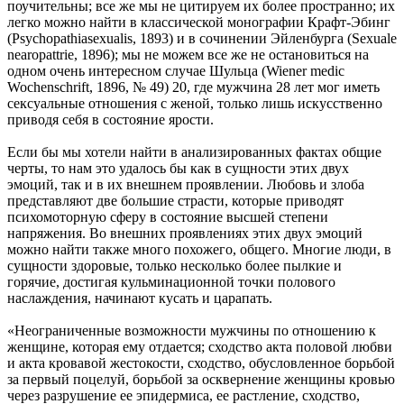
поучительны; все же мы не цитируем их более пространно; их
легко можно найти в классической монографии Крафт-Эбинг
(Psychopathiasexualis, 1893) и в сочинении Эйленбурга (Sexuale
nearopattrie, 1896); мы не можем все же не остановиться на
одном очень интересном случае Шульца (Wiener medic
Wochenschrift, 1896, № 49) 20, где мужчина 28 лет мог иметь
сексуальные отношения с женой, только лишь искусственно
приводя себя в состояние ярости.
Если бы мы хотели найти в анализированных фактах общие
черты, то нам это удалось бы как в сущности этих двух
эмоций, так и в их внешнем проявлении. Любовь и злоба
представляют две большие страсти, которые приводят
психомоторную сферу в состояние высшей степени
напряжения. Во внешних проявлениях этих двух эмоций
можно найти также много похожего, общего. Многие люди, в
сущности здоровые, только несколько более пылкие и
горячие, достигая кульминационной точки полового
наслаждения, начинают кусать и царапать.
«Неограниченные возможности мужчины по отношению к
женщине, которая ему отдается; сходство акта половой любви
и акта кровавой жестокости, сходство, обусловленное борьбой
за первый поцелуй, борьбой за осквернение женщины кровью
через разрушение ее эпидермиса, ее растление, сходство,