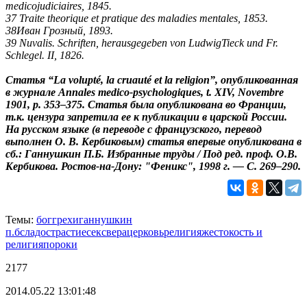
medicojudiciaires, 1845.
37 Traite theorique et pratique des maladies mentales, 1853.
38Иван Грозный, 1893.
39 Nuvalis. Schriften, herausgegeben von LudwigTieck und Fr.
Schlegel. II, 1826.
Статья “La volupté, la cruauté et la religion”, опубликованная
в журнале Annales medico-psychologiques, t. XIV, Novembre
1901, p. 353–375. Статья была опубликована во Франции,
т.к. цензура запретила ее к публикации в царской России.
На русском языке (в переводе с французского, перевод
выполнен О. В. Кербиковым) статья впервые опубликована в
сб.: Ганнушкин П.Б. Избранные труды / Под ред. проф. О.В.
Кербикова. Ростов-на-Дону: "Феникс", 1998 г. — С. 269–290.
Темы:
бог
грехи
ганнушкин
п.б
сладострастие
секс
вера
церковь
религия
жестокость и
религия
пороки
2177
2014.05.22 13:01:48