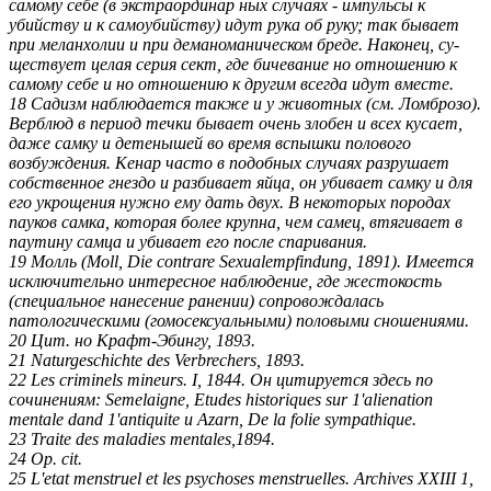
самому себе (в экстраординар ных случаях - импульсы к
убийству и к самоубийству) идут рука об руку; так бывает
при меланхолии и при деманоманическом бреде. Наконец, су­
ществует целая серия сект, где бичевание но отношению к
самому себе и но отношению к другим всегда идут вместе.
18 Садизм наблюдается также и у животных (см. Ломброзо).
Верблюд в пе­риод течки бывает очень злобен и всех кусает,
даже самку и детенышей во время вспышки полового
возбуждения. Кенар часто в подобных случаях разрушает
собственное гнездо и разбивает яйца, он убивает самку и для
его укрощения нужно ему дать двух. В некоторых породах
пауков самка, которая более крупна, чем самец, втягивает в
паутину самца и убивает его после спаривания.
19 Молль (Moll, Die contrare Sexualempfindung, 1891). Имеется
исключи­тельно интересное наблюдение, где жестокость
(специальное нанесение ранении) сопровождалась
патологическими (гомосексуальными) половы­ми сношениями.
20 Цит. но Крафт-Эбингу, 1893.
21 Naturgeschichte des Verbrechers, 1893.
22 Les criminels mineurs. I, 1844. Он цитируется здесь по
сочинениям: Semelaigne, Etudes historiques sur 1'alienation
mentale dand 1'antiquite и Azarn, De la folie sympathique.
23 Traite des maladies mentales,1894.
24 Ор. cit.
25 L'etat menstruel et les psychoses menstruelles. Archives XXIII 1,