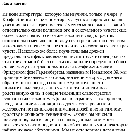
Заключение
Из всей литературы, которую мы изучили, только у Фере, у
Крафт-Эбинга и еще у некоторых других авторов мы нашли
указания на связь трех чувств. Имеется много высказываний
относительно связи религиозного и сексуального чувств; еще
более, может быть, о связи жестокости и сладострастия;
относительно меньше по поводу связи религиозного чувства
и жестокости и еще меньше относительно связи всех этих трех
чувств. Насколько же более поучительным должен
представляться факт, заключающийся в том, что идея родства
этих трех страстей была высказана вполне определенно более
ста лет тому назад злополучным философом-мистиком
Фридрихом фон Гарденбергом, названным Новалисом 39, мы
приводим буквально его слова, значение которых должным
образом не оценено до сих пор: «Удивительно, что
внимательные люди давно уже заметили интимную
родственную связь и общие тенденции сладострастия,
религии и жестокости». «Довольно странно, — говорил он, —
что давнишние ассоциации сладострастия, религии и
жестокости не привлекли внимания людей к их интимному
сродству и общности тенденций». Каковы бы ни были
последствия, вытекающие из наших данных, они могут
показаться многим недостаточно обоснованными и некоторые
найдут их даже абсурдными. Мы не остановимся перед этим