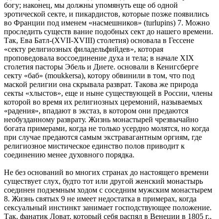
богу; наконец, мы должны упомянуть еще об одной
эротической секте, и пикардистов, которые позже появились
во Франции под именем «насмешников» (turlupins) 7. Можно
проследить существ вание подобных сект до нашего времени.
Так, Ева Батл-(XVII-XVIII) столетия) основала в Гессене
«секту религиозных филадельфийдев», которая
проповедовала воссоединение духа и тела; в начале XIX
столетия пасторы Эбель и Диете. основали в Кенигсберге
секту «баб» (moukkersa), котору обвинили в том, что под
маской религии она скрывала разврат. Такова же природа
секты «хлыстов», еще и ныне существующей в России, члены
которой во время их религиозных церемоний, называемых
«радения», впадают в экстаз, в котором они предаются
необузданному разврату. Жизнь монастырей чрезвычайно
богата примерами, когда не только усердно молятся, но когда
при случае предаются самым экстравагантным оргиям, где
религиозное мистическое единство полов приводит к
соединению менее духовного порядка.
Не без оснований во многих странах до настоящего времени
существует слух, будто тот или другой женский монастырь
соединен подземным ходом с соседним мужским монастырем
8. Жизнь святых 9 не имеет недостатка в примерах, когда
сексуальный инстинкт занимает господствующее положение.
Так, фанатик Ловат, который себя распял в Венеции в 1805 г.,