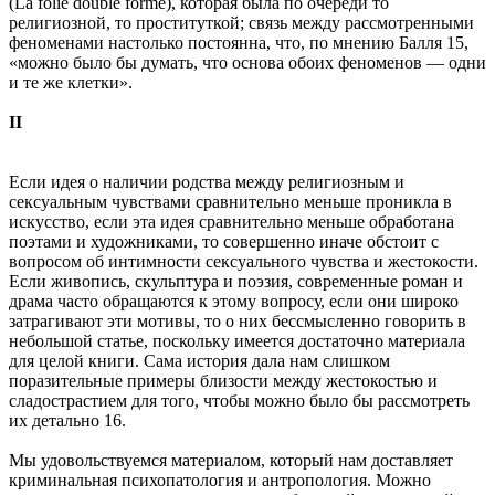
(La folie double forme), которая была по очереди то
религиозной, то проституткой; связь между рассмотренными
феноменами настолько постоянна, что, по мнению Балля 15,
«можно было бы думать, что основа обоих феноменов — одни
и те же клетки».
II
Если идея о наличии родства между религиозным и
сексуальным чувствами сравнительно меньше проникла в
искусство, если эта идея сравнительно меньше обработана
поэтами и художниками, то совершенно иначе обстоит с
вопросом об интимности сексуального чувства и жестокости.
Если живопись, скульптура и поэзия, современные роман и
драма часто обращаются к этому вопросу, если они широко
затрагивают эти мотивы, то о них бессмысленно говорить в
небольшой статье, поскольку имеется достаточно материала
для целой книги. Сама история дала нам слишком
поразительные примеры близости между жестокостью и
сладострастием для того, чтобы можно было бы рассмотреть
их детально 16.
Мы удовольствуемся материалом, который нам доставляет
криминальная психопатология и антропология. Можно