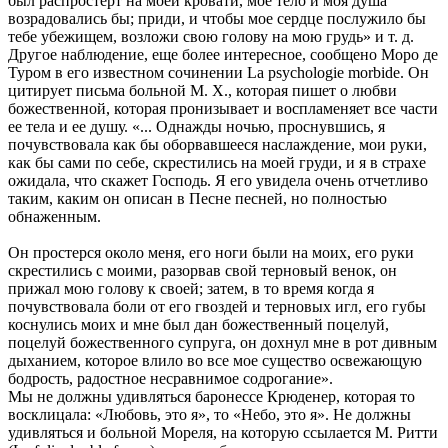
был распростерт на моей кровати, мое тело и моя душа
возрадовались бы; приди, и чтобы мое сердце послужило бы
тебе убежищем, возложи свою голову на мою грудь» и т. д.
Другое наблюдение, еще более интересное, сообщено Моро де
Туром в его известном сочинении La psychologie morbide. Он
цитирует письма больной М. X., которая пишет о любви
божественной, которая пронизывает и воспламеняет все части
ее тела и ее душу. «... Однажды ночью, проснувшись, я
почувствовала как бы оборвавшееся наслаждение, мои руки,
как бы сами по себе, скрестились на моей груди, и я в страхе
ожидала, что скажет Господь. Я его увидела очень отчетливо
таким, каким он описан в Песне песней, но полностью
обнаженным.
Он простерся около меня, его ноги были на моих, его руки
скрестились с моими, разорвав свой терновый венок, он
прижал мою голову к своей; затем, в то время когда я
почувствовала боли от его гвоздей и терновых игл, его губы
коснулись моих и мне был дан божественный поцелуй,
поцелуй божественного супруга, он дохнул мне в рот дивным
дыханием, которое влило во все мое существо освежающую
бодрость, радостное несравнимое содрогание».
Мы не должны удивляться баронессе Крюденер, которая то
восклицала: «Любовь, это я», то «Небо, это я». Не должны
удивляться и больной Мореля, на которую ссылается М. Ритти