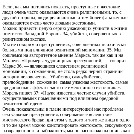
Если, как мы пытались показать, преступные и жестокие
люди очень часто оказываются очень религиозными, то, с
другой стороны, люди религиозные и тем более фанатичные
оказываются очень часто людьми жестокими.
Можно привести целую серию ужасающих убийств в жизни
пиетистов Западной Европы 34, убийств, совершенных в
религиозном экстазе.
Мы не говорим о преступлениях, совершенных психически
больными под влиянием религиозной мономании 35. Мы
сошлемся на авторитетное мнение Маркса, так же как и на
Мо-реля. «Примеры чудовищных преступлений, — говорит
Маркс 36, — являющиеся следствием религиозной
мономании, к сожалению, не столь редко чернят страницы
истории человечества. Убийство, самоубийство,
прелюбодеяние, сожжение, самая ужасная жестокость, самые
вредоносные аффекты часто не имеют иного источника».
Морель пишет 37: «Науке известны частые случаи убийств,
осуществляемых помешанными под влиянием бредовой
религиозной идеи».
Очень показательны в плане интересующей нас проблемы
сексуальные преступления, совершаемые вследствие
мистического бреда; при этом у одного и того же лица в одно
и то же время можно констатировать жестокость, сексуальную
развращенность и набожность; мы не расположены описывать