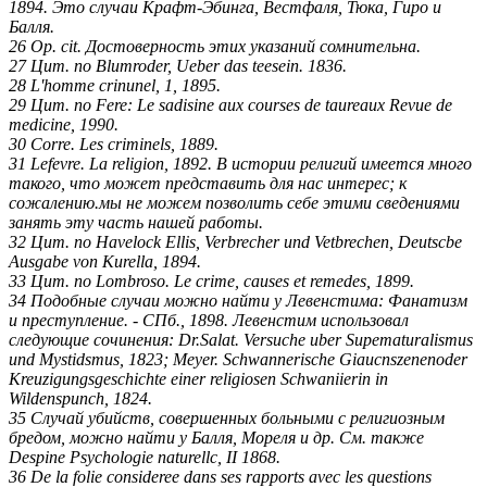
1894. Это случаи Крафт-Эбинга, Вестфаля, Тюка, Гиро и
Балля.
26 Ор. cit. Достоверность этих указаний сомнительна.
27 Цит. по Blumroder, Ueber das teesein. 1836.
28 L'homme crinunel, 1, 1895.
29 Цит. по Fere: Le sadisine aux courses de taureaux Revue de
medicine, 1990.
30 Corre. Les criminels, 1889.
31 Lefevre. La religion, 1892. В истории религий имеется много
такого, что может представить для нас интерес; к
сожалению.мы не можем позволить себе этими сведениями
занять эту часть нашей работы.
32 Цит. по Havelock Ellis, Verbrecher und Vetbrechen, Deutscbe
Ausgabe von Kurella, 1894.
33 Цит. по Lombroso. Le crime, causes et remedes, 1899.
34 Подобные случаи можно найти у Левенстима: Фанатизм
и преступле­ние. - СПб., 1898. Левенстим использовал
следующие сочинения: Dr.Salat. Versuche uber Supematuralismus
und Mystidsmus, 1823; Meyer. Schwannerische Giaucnszenenoder
Kreuzigungsgeschichte einer religiosen Schwaniierin in
Wildenspunch, 1824.
35 Случай убийств, совершенных больными с религиозным
бредом, можно найти у Балля, Мореля и др. См. также
Despine Psychologie naturellc, II 1868.
36 De la folie consideree dans ses rapports avec les questions