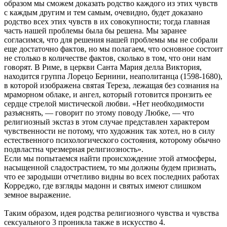
образом мы сможем доказать родство каждого из этих чувств
с каждым другим и тем самым, очевидно, будет доказано
родство всех этих чувств в их совокупности; тогда главная
часть нашей проблемы была бы решена. Мы заранее
согласимся, что для решения нашей проблемы мы не собрали
еще достаточно фактов, но мы полагаем, что основное состоит
не столько в количестве фактов, сколько в том, что они нам
говорят. В Риме, в церкви Санта Мария делла Виктория,
находится группа Лорецо Бернини, неаполитанца (1598-1680),
в которой изображена святая Тереза, лежащая без сознания на
мраморном облаке, и ангел, который готовится пронзить ее
сердце стрелой мистической любви. «Нет необходимости
разъяснять, — говорит по этому поводу Любке, — что
религиозный экстаз в этом случае представлен характером
чувственности не потому, что художник так хотел, но в силу
естественного психологического состояния, которому обычно
подвластна чрезмерная религиозность».
Если мы попытаемся найти происхождение этой атмосферы,
насыщенной сладострастием, то мы должны будем признать,
что ее зародыши отчетливо видны во всех последних работах
Корреджо, где взгляды мадонн и святых имеют слишком
земное выражение.
Таким образом, идея родства религиозного чувства и чувства
сексуального 3 проникла также в искусство 4.