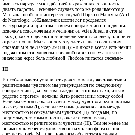
имелась наряду с мастурбацией выраженная склонность
делать гадости. Несколько случаев того же рода имеются у
Маньяна; особенно интересен случай Шарко и Маньяна (Arch.
de Neurologie, 1882)мальчик шести лет предавался
мастурбации и при этом в своем воображении он подвергал
девочку всевозможным мучениям: он «ей вбивал в стопы
гвозди, как это делают при подковывании лошадей, или он ей
отрезал ноги». Мы закончим эту часть нашего сочинения
словами м-м де Ламбер 29 (1883): «В любви всегда есть некий
род жестокости; удовольствия любовника получаются не
иначе как через боль любимой. Любовь питается слезами».
III
В необходимости установить родство между жестокостью и
религиозным чувством мы утверждаемся по следующему
соображению: два чувства, каждое из которых находится в
родстве с третьим, должны быть родственны между собой.
Если мы смогли доказать связь между чувством религиозным
и сексуальным (I), если далее нами доказана связь между
жестокостью и сексуальным чувством (II), тогда мы, по-
видимому, тем самым почти доказали связь между
жестокостью и религиозным чувством (III). Тем не менее мы
не имеем намерения удовлетвориться такой формальной
аргументацией. Мы предпочитаем обратиться к словам