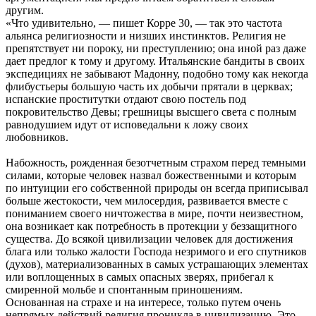
другим.
«Что удивительно, — пишет Корре 30, — так это частота
альянса религиозности и низших инстинктов. Религия не
препятствует ни пороку, ни преступлению; она иной раз даже
дает предлог к тому и другому. Итальянские бандиты в своих
экспедициях не забывают Мадонну, подобно тому как некогда
флибустьеры большую часть их добычи прятали в церквах;
испанские проститутки отдают свою постель под
покровительство Девы; грешницы высшего света с полным
равнодушием идут от исповедальни к ложу своих
любовников.
Набожность, рожденная безотчетным страхом перед темными
силами, которые человек назвал божественными и которым
по интуиции его собственной природы он всегда приписывал
больше жестокости, чем милосердия, развивается вместе с
пониманием своего ничтожества в мире, почти неизвестном,
она возникает как потребность в протекции у беззащитного
существа. До всякой цивилизации человек для достижения
блага или только жалости Господа незримого и его спутников
(духов), материализованных в самых устрашающих элементах
или воплощенных в самых опасных зверях, прибегал к
смиренной мольбе и спонтанным приношениям.
Основанная на страхе и на интересе, только путем очень
непрямых действий религия проникла в цивилизацию. Это