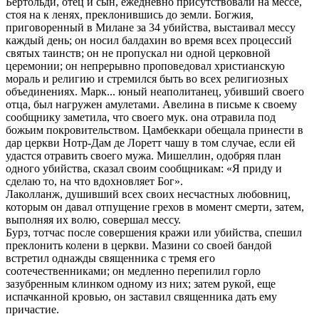
Бертольди, отец и сын, ежедневно присутствовали на мессе,
стоя на к ленях, преклонившись до земли. Богжия,
приговоренный в Милане за 34 убийства, выстаивал мессу
каждый день; он носил балдахин во время всех процессий
святых таинств; он не пропускал ни одной церковной
церемонии; он непрерывно проповедовал христианскую
мораль и религию и стремился быть во всех религиозных
объединениях. Марк... юный неаполитанец, убивший своего
отца, был нагружен амулетами. Авелина в письме к своему
сообщнику заметила, что своего мук. она отравила под
божьим покровительством. Цамбеккари обещала принести в
дар церкви Нотр-Дам де Лоретт чашу в том случае, если ей
удастся отравить своего мужа. Мишеллин, одобряя план
одного убийства, сказал своим сообщникам: «Я приду и
сделаю то, на что вдохновляет Бог».
Лаколланж, душивший всех своих несчастных любовниц,
которым он давал отпущение грехов в момент смерти, затем,
выполняя их волю, совершал мессу.
Бурз, тотчас после совершения кражи или убийства, спешил
преклонить колени в церкви. Мазини со своей бандой
встретил однажды священника с тремя его
соотечественниками; он медленно перепилил горло
зазубренным клинком одному из них; затем рукой, еще
испачканной кровью, он заставил священника дать ему
причастие.