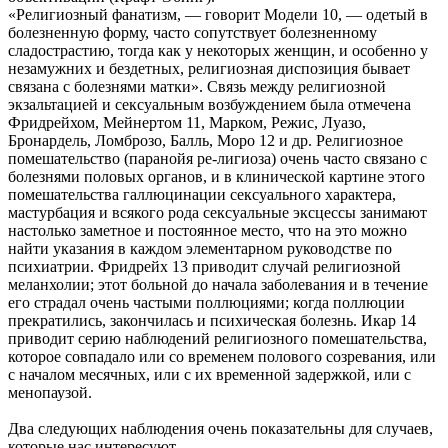
«Религиозный фанатизм, — говорит Модели 10, — одетый в
болезненную форму, часто сопутствует болезненному
сладострастию, тогда как у некоторых женщин, и особенно у
незамужних и бездетных, религиозная диспозиция бывает
связана с болезнями матки». Связь между религиозной
экзальтацией и сексуальным возбуждением была отмечена
Фридрейхом, Мейнертом 11, Марком, Режис, Луазо,
Бронардель, Ломброзо, Балль, Моро 12 и др. Религиозное
помешательство (паранойя ре-лигиоза) очень часто связано с
болезнями половых органов, и в клинической картине этого
помешательства галлюцинации сексуального характера,
мастурбация и всякого рода сексуальные эксцессы занимают
настолько заметное и постоянное место, что на это можно
найти указания в каждом элементарном руководстве по
психиатрии. Фридрейх 13 приводит случай религиозной
меланхолии; этот больной до начала заболевания и в течение
его страдал очень частыми поллюциями; когда поллюции
прекратились, закончилась и психическая болезнь. Икар 14
приводит серию наблюдений религиозного помешательства,
которое совпадало или со временем полового созревания, или
с началом месячных, или с их временной задержкой, или с
менопаузой.
Два следующих наблюдения очень показательны для случаев,
которые нас интересуют.