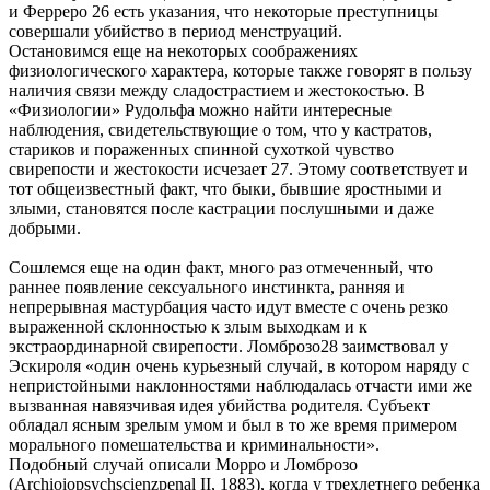
и Ферреро 26 есть указания, что некоторые преступницы
совершали убийство в период менструаций.
Остановимся еще на некоторых соображениях
физиологического характера, которые также говорят в пользу
наличия связи между сладострастием и жестокостью. В
«Физиологии» Рудольфа можно найти интересные
наблюдения, свидетельствующие о том, что у кастратов,
стариков и пораженных спинной сухоткой чувство
свирепости и жестокости исчезает 27. Этому соответствует и
тот общеизвестный факт, что быки, бывшие яростными и
злыми, становятся после кастрации послушными и даже
добрыми.
Сошлемся еще на один факт, много раз отмеченный, что
раннее появление сексуального инстинкта, ранняя и
непрерывная мастурбация часто идут вместе с очень резко
выраженной склонностью к злым выходкам и к
экстраординарной свирепости. Ломброзо28 заимствовал у
Эскироля «один очень курьезный случай, в котором наряду с
непристойными наклонностями наблюдалась отчасти ими же
вызванная навязчивая идея убийства родителя. Субъект
обладал ясным зрелым умом и был в то же время примером
морального помешательства и криминальности».
Подобный случай описали Морро и Ломброзо
(Archioiopsychscienzpenal II, 1883), когда у трехлетнего ребенка