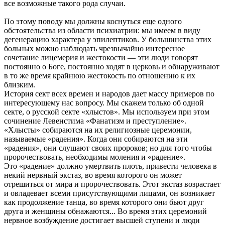
все возможные такого рода случаи.
По этому поводу мы должны коснуться еще одного
обстоятельства из области психиатрии: мы имеем в виду
дегенерацию характера у эпилептиков. У большинства этих
больных можно наблюдать чрезвычайно интересное
сочетание лицемерия и жестокости — эти люди говорят
постоянно о Боге, постоянно ходят в церковь и обнаруживают
в то же время крайнюю жестокость по отношению к их
близким.
История сект всех времен и народов дает массу примеров по
интересующему нас вопросу. Мы скажем только об одной
секте, о русской секте «хлыстов». Мы используем при этом
сочинение Левенстима «Фанатизм и преступление».
«Хлысты» собираются на их религиозные церемонии,
называемые «радения». Когда они собираются на эти
«радения», они слушают своих пророков; но для того чтобы
пророчествовать, необходимы моления и «радение».
Это «радение» должно умертвить плоть, привести человека в
некий нервный экстаз, во время которого он может
отрешиться от мира и пророчествовать. Этот экстаз возрастает
и овладевает всеми присутствующими лицами, он возникает
как продолжение танца, во время которого они бьют друг
друга и женщины обнажаются... Во время этих церемоний
нервное возбуждение достигает высшей ступени и люди