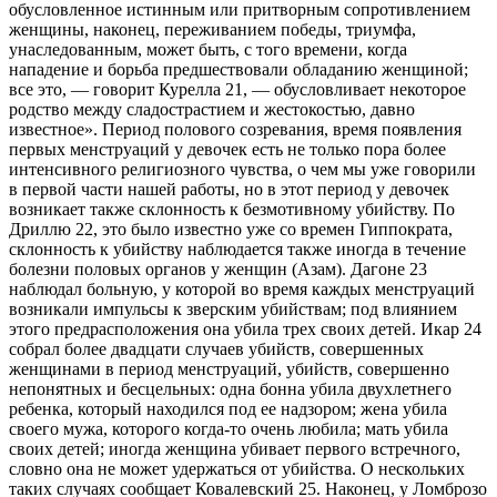
обусловленное истинным или притворным сопротивлением
женщины, наконец, переживанием победы, триумфа,
унаследованным, может быть, с того времени, когда
нападение и борьба предшествовали обладанию женщиной;
все это, — говорит Курелла 21, — обусловливает некоторое
родство между сладострастием и жестокостью, давно
известное». Период полового созревания, время появления
первых менструаций у девочек есть не только пора более
интенсивного религиозного чувства, о чем мы уже говорили
в первой части нашей работы, но в этот период у девочек
возникает также склонность к безмотивному убийству. По
Дриллю 22, это было известно уже со времен Гиппократа,
склонность к убийству наблюдается также иногда в течение
болезни половых органов у женщин (Азам). Дагоне 23
наблюдал больную, у которой во время каждых менструаций
возникали импульсы к зверским убийствам; под влиянием
этого предрасположения она убила трех своих детей. Икар 24
собрал более двадцати случаев убийств, совершенных
женщинами в период менструаций, убийств, совершенно
непонятных и бесцельных: одна бонна убила двухлетнего
ребенка, который находился под ее надзором; жена убила
своего мужа, которого когда-то очень любила; мать убила
своих детей; иногда женщина убивает первого встречного,
словно она не может удержаться от убийства. О нескольких
таких случаях сообщает Ковалевский 25. Наконец, у Ломброзо