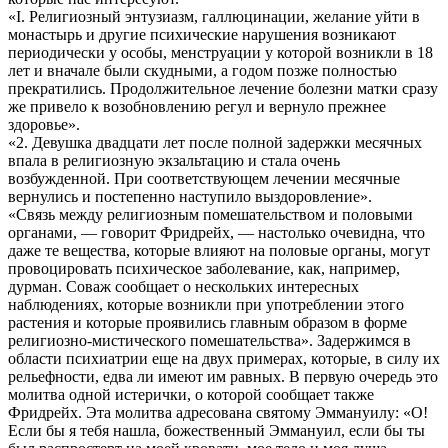
«I. Религиозный энтузиазм, галлюцинации, желание уйти в
монастырь и другие психические нарушения возникают
периодически у особы, менструации у которой возникли в 18
лет и вначале были скудными, а годом позже полностью
прекратились. Продолжительное лечение болезни матки сразу
же привело к возобновлению регул и вернуло прежнее
здоровье».
«2. Девушка двадцати лет после полной задержки месячных
впала в религиозную экзальтацию и стала очень
возбужденной. При соответствующем лечении месячные
вернулись и постепенно наступило выздоровление».
«Связь между религиозным помешательством и половыми
органами, — говорит Фридрейх, — настолько очевидна, что
даже те вещества, которые влияют на половые органы, могут
провоцировать психическое заболевание, как, например,
дурман. Соваж сообщает о нескольких интересных
наблюдениях, которые возникли при употреблении этого
растения и которые проявились главным образом в форме
религиозно-мистического помешательства». Задержимся в
области психиатрии еще на двух примерах, которые, в силу их
рельефности, едва ли имеют им равных. В первую очередь это
молитва одной истерички, о которой сообщает также
Фридрейх. Эта молитва адресована святому Эммануилу: «О!
Если бы я тебя нашла, божественный Эммануил, если бы ты