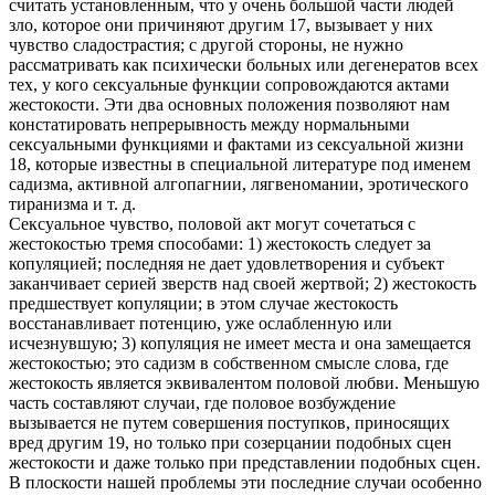
считать установленным, что у очень большой части людей
зло, которое они причиняют другим 17, вызывает у них
чувство сладострастия; с другой стороны, не нужно
рассматривать как психически больных или дегенератов всех
тех, у кого сексуальные функции сопровождаются актами
жестокости. Эти два основных положения позволяют нам
констатировать непрерывность между нормальными
сексуальными функциями и фактами из сексуальной жизни
18, которые известны в специальной литературе под именем
садизма, активной алгопагнии, лягвеномании, эротического
тиранизма и т. д.
Сексуальное чувство, половой акт могут сочетаться с
жестокостью тремя способами: 1) жестокость следует за
копуляцией; последняя не дает удовлетворения и субъект
заканчивает серией зверств над своей жертвой; 2) жестокость
предшествует копуляции; в этом случае жестокость
восстанавливает потенцию, уже ослабленную или
исчезнувшую; 3) копуляция не имеет места и она замещается
жестокостью; это садизм в собственном смысле слова, где
жестокость является эквивалентом половой любви. Меньшую
часть составляют случаи, где половое возбуждение
вызывается не путем совершения поступков, приносящих
вред другим 19, но только при созерцании подобных сцен
жестокости и даже только при представлении подобных сцен.
В плоскости нашей проблемы эти последние случаи особенно