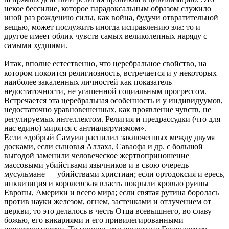
некое бессилие, которое парадоксальным образом служило
иной раз рождению силы, как война, будучи отвратительной
вещью, может послужить иногда исправлению зла: то и
другое имеет облик чувств самых великолепных наряду с
самыми худшими.
Итак, вполне естественно, что церебральное свойство, на
котором покоится религиозность, встречается и у некоторых
наиболее закаленных личностей как показатель
недостаточности, не угашенной социальным прогрессом.
Встречается эта церебральная особенность и у индивидуумов,
недостаточно уравновешенных, как проявление чувств, не
регулируемых интеллектом. Религия и предрассудки (что для
нас едино) мирятся с антиальтруизмом».
Если «добрый Самуил распилил заключенных между двумя
досками, если сыновья Аллаха, Саваофа и др. с большой
выгодой заменили человеческое жертвоприношение
массовыми убийствами язычников и в свою очередь —
мусульмане — убийствами христиан; если ортодоксия и ересь,
инквизиция и королевская власть покрыли кровью руины
Европы, Америки и всего мира; если святая рутина боролась
против науки железом, огнем, застенками и отлучением от
церкви, то это делалось в честь Отца всевышнего, во славу
божью, его викариями и его привилегированными