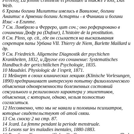
Ferrero), La femme criminelle et prostituee и также Ploss, Das
Weib.
6 Храмы богини Милитты имелись в Вавилоне, богини
Анаитис в Армении богини Астарты - в Финикии и богини
Изис - в Египте.
7 См. Ломброзо и Ферреро, цит соч.; оно реферировано в
сочинении Дюфу pa (Dufour), L'histoire de la prostitution.
8 См. Ploss, ор. cit., где он ссылается на высказывания
секретаря папы Урба­на VII. Thierry de Niem, Barlette Maillard и
др.
9 См. Friedreich. Allgemeine Diagnostik der psychichen
Krankheiten, 1832, и Другое его сочинение: Systematisches
Handbuch der gericchtilichen Psychologie, 1835.
10 Maudslei. Physiologic de 1'esprit, 1871.
11 Мейнерт в своих клинических лекциях (Klinische Vorlesungen,
1890) пред­принимает интересную попытку физиологического
объяснения одновремен­ности болезненных состояний
сексуального и религиозного характера у эпи­лептиков,
объяснения, с которым, однако, нельзя полностью
согласиться.
12 Несомненно, что мы не навали и половины психиатров,
которые свиде­тельствуют об атой связи.
13 См. сноску 2 на стр. 87.
14 Jcard. La femme pendant la periode menstruale.
15 Lesons sur les maladies inentales, 1880-1883.