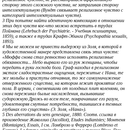
сторону этого сложного чувства, не затрагивая сторону
интеллектуальную (Вундт связывает религиозное чувство с
категорией интеллектуальных чувств).
3 При попытке найти идентичную композицию в отношении
этих двух чувств кое-что можно встретить в трудах
Поймана (Lehrbuch der Psychiatrie. - Учебник психиатрии,
1859), а также в трудах Крафт-Эбинга (Psychopathia sexualis,
1893).
4 Мы не можем не привести выдержку из Золя, в которой в
художественной манере представлена связь этих чувств:
«Мюффа снова стал ревностно исполнять религиозные
обязанности... Небо вырвало его из рук женщины, чтобы
передать в руки господа бога. Граф находил в религиозном
экстазе сладострастные ощущения, пережитые с Нана, те
же мольбы и приступы отчаяния, то же самоуничижение
отверженного существа, на котором ле­жит проклятие его
пола. В церкви, с онемевшими от холодных плит коле­нями, он
снова переживал былые наслаждения, вызывавшие
судорожную Дрожь во всем теле, помрачавшие его разум,
удовлетворяя смутные потреб­ности, таившиеся в темных
глубинах его существа» (Э. Золя, «Нана»).
5 Des aberrations du sens genesique, 1880. Соотв. ссылка в
произведение Жаколлио (Jacolliot), Etudes indianistes; Монтеня
(Montaigne), Essais, I см. Ломброзо и Ферреро (Lombroso et