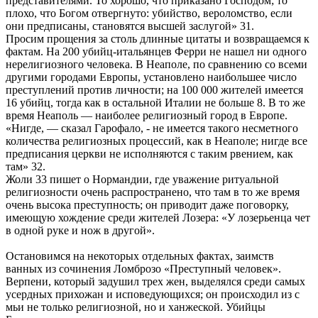
представителями. То хорошо, что приказано Господом; то
плохо, что Богом отвергнуто: убийство, вероломство, если
они предписаны, становятся высшей заслугой» 31.
Просим прощения за столь длинные цитаты и возвращаемся к
фактам. На 200 убийц-итальянцев Ферри не нашел ни одного
нерелигиозного человека. В Неаполе, по сравнению со всеми
другими городами Европы, установлено наибольшее число
преступлений против личности; на 100 000 жителей имеется
16 убийц, тогда как в остальной Италии не больше 8. В то же
время Неаполь — наиболее религиозный город в Европе.
«Нигде, — сказал Гарофало, - не имеется такого несметного
количества религиозных процессий, как в Неаполе; нигде все
предписания церкви не исполняются с таким рвением, как
там» 32.
Жоли 33 пишет о Нормандии, где уважение ритуальной
религиозности очень распространено, что там в то же время
очень высока преступность; он приводит даже поговорку,
имеющую хождение среди жителей Лозера: «У лозерьенца чет
в одной руке и нож в другой».
Остановимся на некоторых отдельных фактах, заимств
ванных из сочинения Ломброзо «Преступный человек».
Верпени, который задушил трех жен, выделялся среди самых
усердных прихожан и исповедующихся; он происходил из с
мьи не только религиозной, но и ханжеской. Убийцы