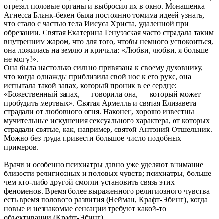
отрезал половые органы и выбросил их в окно. Монашенка
Агнесса Бланк-бекен была постоянно томима идеей узнать,
что стало с частью тела Иисуса Христа, удаленной при
обрезании. Святая Екатерина Генуэзская часто страдала таким
внутренним жаром, что для того, чтобы немного успокоиться,
она ложилась на землю и кричала: «Любви, любви, я больше
не могу!».
Она была настолько сильно привязана к своему духовнику,
что когда однажды приблизила свой нос к его руке, она
испытала такой запах, который проник в ее сердце:
«Божественный запах, — говорила она, — который может
пробудить мертвых». Святая Армелль и святая Елизавета
страдали от любовного огня. Наконец, хорошо известны
мучительные искушения сексуального характера, от которых
страдали святые, как, например, святой Антоний Отшельник.
Можно без труда привести большое число подобных
примеров.
Врачи и особенно психиатры давно уже уделяют внимание
близости религиозных и половых чувств; психиатры, больше
чем кто-либо другой смогли установить связь этих
феноменов. Время более выраженного религиозного чувства
есть время полового развития (Нейман, Крафт-Эбинг), когда
новые и незнакомые сенсации требуют какой-то
объективации (Крафт-Эбинг).