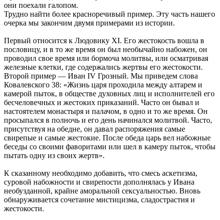
они поехали галопом.
Трудно найти более красноречивый пример. Эту часть нашего
очерка мы закончим двумя примерами из истории.
Первый относится к Людовику XI. Его жестокость вошла в
пословицу, и в то же время он был необычайно набожен, он
проводил свое время или бормоча молитвы, или осматривая
железные клетки, где содержались жертвы его жестокости.
Второй пример — Иван IV Грозный. Мы приведем слова
Ковалевского 38: «Жизнь царя проходила между алтарем и
камерой пыток, в обществе духовных лиц и исполнителей его
бесчеловечных и жестоких приказаний. Часто он бывал и
настоятелем монастыря и палачом, в одно и то же время. Он
просыпался в полночь и его день начинался молитвой. Часто,
присутствуя на обедне, он давал распоряжения самые
свирепые и самые жестокие. После обеда царь вел набожные
беседы со своими фаворитами или шел в камеру пыток, чтобы
пытать одну из своих жертв».
К сказанному необходимо добавить, что смесь аскетизма,
суровой набожности и свирепости дополнялась у Ивана
необузданной, крайне аморальной сексуальностью. Вновь
обнаруживается сочетание мистицизма, сладострастия и
жестокости.