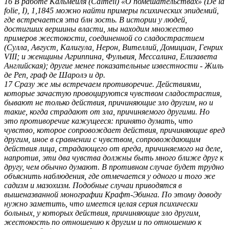
16 В работе Кальмеиля (Calmeil) «О помешательствах» (De la
folie, I), 1,1845 можно найти примеры психических эпидемий,
где встречается эта блн зость. В истории у людей,
достигших вершины власти, мы находим мно­жество
примеров жестокости, соединенной со сладострастием
(Сулла, Август, Калигула, Нерон, Вителлий, Домициан, Генрих
VIII; и женщины Агриппина, Фульвия, Мессалина, Елизавета
Английская); другие менее показательные известности - Жиль
де Реп, граф де Шаролэ и др.
17 Сразу же мы встречаем противоречие. Действиями,
которые зачастую про­воцируются чувством сладострастия,
бывают не только действия, причи­няющие зло другим, но и
такие, когда страдают от зла, причиняемого дру­гими. Но
это противоречие кажущееся: принято думать, что
чувство, которое сопровождает действия, причиняющие вред
другим, иное в срав­нении с чувством, сопровождающим
действия лица, страдающего от вре­да, причиняемого на деле,
напротив, эти два чувства должны быть много ближе друг к
другу, чем обычно думают. В противном случае будет трудно
объяснить наблюдения, где отмечается у одного и того же
садизм и мазо­хизм. Подобные случаи приводятся в
вышеназванной монографии Крафт-Эбинга. По этому доводу
нужно заметить, что имеется целая серия психи­чески
больных, у которых действия, причиняющие зло другим,
жестокость по отношению к другим и по отношению к