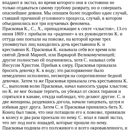
впадают в экстаз, во время которого они в состоянии не
только отдаваться самому грубому разврату, но и совершать
опаснейшие деяния. Мы опишем более подробно один случай,
ставший причиной уголовного процесса, случай, в котором
объединились все три изучаемых феномена.
Прасковья К., С., X., принадлежащие к секте «хлыстов», 13-го
июня 1869 г. прибыли на «радение» к их руководителю К. и
оттуда они поехали на повозке, на которой кроме трех
упомянутых лиц находились дочь крестьянина К. и
крестьянин К. Прасковья К. называла себя все время или
святой Девой Марией, или Варварой Великомученицей;
другие полностью ей подчинялись, хотя С. называл себя
Иисусом Христом. Прибыв к озеру, Прасковья приказала
бросить девочку К. в воду; это распоряжение было
немедленно исполнено, несмотря на сопротивление бедной
девочки. Затем та же Прасковья приказала сечь крестьянина К.
С., выполняя волю Прасковьи, начал наносить удары хлыстом;
но К. не мог больше терпеть, он убежал от своих тиранов и
спрятался в канаве, откуда наблюдал, что делают другие. С. и
две женщины, раздевшись догола, начали танцевать, целуя и
избивая друг друга. Затем С. и Прасковья принялись бить X.
Конец был таков, что они потащили его к повозке, привязали
к колесу и два раза проехали по нему. С. впал в такой экстаз,
что лег под ноги лошадей, которые прошли по нему.
Прасковья подняла его полуживого и всего окровавленного, и