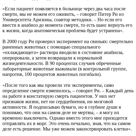
«Если пациент появляется в больнице через два часа после
смерти, мы не можем его оживить, – говорит Питер Ри из
Университета Аризоны, соавтор методики. – Но если его
ввести в анабиоз до момента смерти, то есть шанс вернуть его
к жизни, когда анатомическая проблема будет устранена».
В 2000 году Ри проверил эксперимент на свиньях: смертельно
раненных животных с помощью специального
«охлаждающего» раствора вводили в состояние анабиоза,
оперировали, а затем возвращали к нормальной
жизнедеятельности. В 90 процентах случаев обреченные
лабораторные животные выживали (в контрольной группе,
напротив, 100 процентов животных погибали).
«После того как мы провели эти эксперименты, само
определение смерти изменилось, – говорит Ри. – Каждый день
на работе я констатирую смерть пациентов. У них нет
признаков жизни, нет ни сердцебиения, ни мозговой
активности. Я подписываю бумаги, но в глубине души я
понимаю, что они на самом деле не мертвы, – я могу их
временно выключить. Однако вместо этого мне приходится
отправлять их в морг. Это очень печально, зная, что на самом
деле есть решение. Мы уже можем законсервировать клетки».