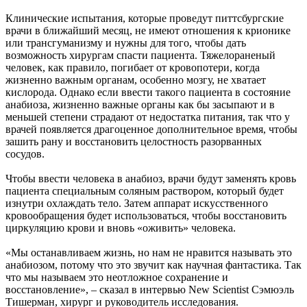
Клинические испытания, которые проведут питтсбургские
врачи в ближайший месяц, не имеют отношения к крионике
или трансгуманизму и нужны для того, чтобы дать
возможность хирургам спасти пациента. Тяжелораненый
человек, как правило, погибает от кровопотери, когда
жизненно важным органам, особенно мозгу, не хватает
кислорода. Однако если ввести такого пациента в состояние
анабиоза, жизненно важные органы как бы засыпают и в
меньшей степени страдают от недостатка питания, так что у
врачей появляется драгоценное дополнительное время, чтобы
зашить рану и восстановить целостность разорванных
сосудов.
Чтобы ввести человека в анабиоз, врачи будут заменять кровь
пациента специальным соляным раствором, который будет
изнутри охлаждать тело. Затем аппарат искусственного
кровообращения будет использоваться, чтобы восстановить
циркуляцию крови и вновь «оживить» человека.
«Мы останавливаем жизнь, но нам не нравится называть это
анабиозом, потому что это звучит как научная фантастика. Так
что мы называем это неотложное сохранение и
восстановление», – сказал в интервью New Scientist Сэмюэль
Тишерман, хирург и руководитель исследования.