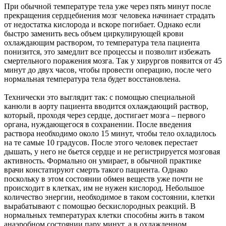
При обычной температуре тела уже через пять минут после
прекращения сердцебиения мозг человека начинает страдать
от недостатка кислорода и вскоре погибает. Однако если
быстро заменить весь объем циркулирующей крови
охлаждающим раствором, то температура тела пациента
понизится, это замедлит все процессы и позволит избежать
смертельного поражения мозга. Так у хирургов появится от 45
минут до двух часов, чтобы провести операцию, после чего
нормальная температура тела будет восстановлена.
Технически это выглядит так: с помощью специальной
канюли в аорту пациента вводится охлаждающий раствор,
который, проходя через сердце, достигает мозга – первого
органа, нуждающегося в сохранении. После введения
раствора необходимо около 15 минут, чтобы тело охладилось
на те самые 10 градусов. После этого человек перестает
дышать, у него не бьется сердце и не регистрируется мозговая
активность. Формально он умирает, в обычной практике
врачи констатируют смерть такого пациента. Однако
поскольку в этом состоянии обмен веществ уже почти не
происходит в клетках, им не нужен кислород. Небольшое
количество энергии, необходимое в таком состоянии, клетки
вырабатывают с помощью бескислородных реакций. В
нормальных температурах клетки способны жить в таком
анаэробном состоянии пару минут, а в охлажденном