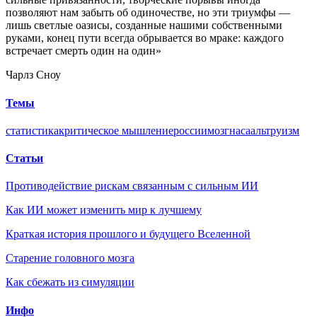
позволяют нам забыть об одиночестве, но эти триумфы —
лишь светлые оазисы, созданные нашими собственными
руками, конец пути всегда обрывается во мраке: каждого
встречает смерть один на один»
Чарлз Сноу
Темы
статистика
критическое мышление
россии
мозг
наса
альтруизм
Статьи
Противодействие рискам связанным с сильным ИИ
Как ИИ может изменить мир к лучшему
Краткая история прошлого и будущего Вселенной
Старение головного мозга
Как сбежать из симуляции
Инфо