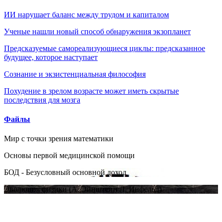
ИИ нарушает баланс между трудом и капиталом
Ученые нашли новый способ обнаружения экзопланет
Предсказуемые самореализующиеся циклы: предсказанное
будущее, которое наступает
Сознание и экзистенциальная философия
Похудение в зрелом возрасте может иметь скрытые
последствия для мозга
Файлы
Мир с точки зрения математики
Основы первой медицинской помощи
БОД - Безусловный основной доход
Эволюция физики (А. Эйнштейн Л. Инфельд)