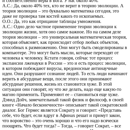
и соответственно веры в Бога. У нас около 40%.
А.С.: Да, около 40% тех, кто не верит в теорию эволюции. А
теория эволюции – это буквально математика сегодня, это
даже не проверка там костей каких-то ископаемых.
О.О.: Да, это как отрицание таблицы умножения.
А.С.: Одно дело частное применение теории эволюции к
эволюции жизни, хотя оно самое важное. Но на самом деле
теория эволюции – это универсальная математическая теория,
которая объясняет, как происходит отбор любых объектов,
способных к размножению. Они могут быть смоделированы в
компьютере. Это могут быть мысли, которые переходят от
человека к человеку. Кстати говоря, сейчас тот процесс
экспансии лженауки в России – это и есть процесс эволюции,
в котором побеждают вирусы, вредоносные антинаучные
идеи. Они разрушают сознание людей. То есть люди начинают
верить в абсурдные вещи, после этого они принимают
абсурдные решения, жизнь их становится хуже. В этой
ситуации они говорят, ну что же делать, надо еще какую-то
магию применить. Применяют ее – становиться еще хуже.
Дэвид Дойч, замечательный такой физик и философ, в своей
книге «Начало бесконечности» описывает такой сократовский
диалог. Бог Гермес является Сократу и говорит: «Представь
себе, что будет, если вдруг в Афинах решат и примут закон,
что воровство – это очень хорошо и что его надо всячески
поощрять. Что будет тогда? – Тогда, – говорит Сократ, – все