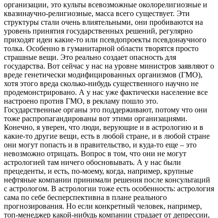
организации, это культы всевозможные околорелигиозные и
квазинаучно-религиозные, масса всего существует. Эти
структуры стали очень влиятельными, они пробиваются на
уровень принятия государственных решений, регулярно
приходят идеи какие-то или псевдопроекты псевдонаучного
толка. Особенно в гуманитарной области творятся просто
страшные вещи. Это реально создает опасность для
государства. Вот сейчас у нас на уровне министров заявляют о
вреде генетически модифицированных организмов (ГМО),
хотя этого вреда сколько-нибудь существенного научно не
продемонстрировано. А у нас уже фактически население все
настроено против ГМО, в рекламу пошло это.
Государственные органы это поддерживают, потому что они
тоже распропагандированы вот этими организациями.
Конечно, я уверен, что люди, верующие и в астрологию и в
какие-то другие вещи, есть в любой стране, и в любой стране
они могут попасть и в правительство, и куда-то еще – это
невозможно отрицать. Вопрос в том, что они не могут
астрологией там ничего обосновывать. А у нас были
прецеденты, и есть, по-моему, когда, например, крупные
нефтяные компании принимали решения после консультаций
с астрологом. В астрологии тоже есть особенность: астрология
сама по себе бесперспективна в плане реального
прогнозирования. Но если конкретный человек, например,
топ-менеджер какой-нибудь компании страдает от депрессии,