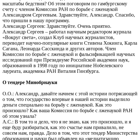
масштабы бедствия? Об этом поговорим по гамбургскому
счету с членом Комиссии РАН по борьбе с лженаукой
Александром Сергеевым. Здравствуйте, Александр. Спасибо,
что пришли в нашу программу.
Александр Сергеев: Здравствуйте. Очень приятно.
Александр Сергеев – работал научным редактором журнала
«Вокруг света», создал Клуб научных журналистов,
переводит научно-популярные книги Стивена Хокинга, Карла
Сагана, Леонарда Сасскинда и других авторов. Член
Комиссии по борьбе с лженаукой и фальсификацией научных
исследований при Президиуме Российской академии наук,
образованной в 1998 году по инициативе Нобелевского
лауреата, академика РАН Виталия Гинзбурга.
О тендере Минобрнауки
О.О.: Александр, давайте начнем с этой истории потрясающей
о том, что государство впервые в нашей истории выделило
деньги специально на борьбу с лженаукой. Как это
произошло? Как ваша Комиссия по борьбе с лженаукой РАН
об этом узнала?
А.С.: В том то и дело, что я не знаю, как это произошло, и я
еще буду разбираться, как это счастье нам привалило, не
совсем нам, правда. Дело в том, что этот тендер Министерства
образования и науки был объявлен на «медиатизацию