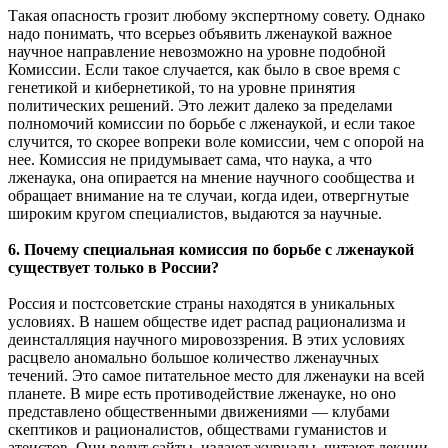
Такая опасность грозит любому экспертному совету. Однако
надо понимать, что всерьез объявить лженаукой важное
научное направление невозможно на уровне подобной
Комиссии. Если такое случается, как было в свое время с
генетикой и кибернетикой, то на уровне принятия
политических решений. Это лежит далеко за пределами
полномочий комиссии по борьбе с лженаукой, и если такое
случится, то скорее вопреки воле комиссии, чем с опорой на
нее. Комиссия не придумывает сама, что наука, а что
лженаука, она опирается на мнение научного сообщества и
обращает внимание на те случаи, когда идеи, отвергнутые
широким кругом специалистов, выдаются за научные.
6. Почему специальная комиссия по борьбе с лженаукой
существует только в России?
Россия и постсоветские страны находятся в уникальных
условиях. В нашем обществе идет распад рационализма и
деинсталляция научного мировоззрения. В этих условиях
расцвело аномально большое количество лженаучных
течений. Это самое питательное место для лженауки на всей
планете. В мире есть противодействие лженауке, но оно
представлено общественными движениями — клубами
скептиков и рационалистов, обществами гуманистов и
атеистов. Они ведут сайты, издают журналы, читают лекции.