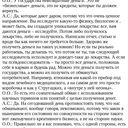
О.О.: У государства невозвратные деньги. Это не
«бизнесовые» деньги, это не кредиты, которые ты должен
вернуть.
А.С.: Да, которые дают даром, потому что это очень ценное
направление. Вы исследуете какую-то физику, биологию и ,
может быть, вы создадите уникальные лекарства: все, вам
даются деньги – исследуйте. Потом либо получилось
лекарство, либо не получилось. Написали отчет, статью и
вроде бы как ничего не требуется больше. Здорово же
получить деньги на таких условиях! Но если ты реально
работаешь, ты делаешь то, что потом не ты, так следующий
исследователь использует и доведет-таки до лекарства. А если
ты псевдоисследователь – ты просто все деньги, положишь
себе в карман и будешь рад. Можно эти деньги получить от
государства, а можно их получить от обманутых
потребителей. Например, втюхивая им какой-то прибор под
видом лечебного медицинского, а на самом деле это просто
коробочка и как у Стругацких, а «внутре у ней неонка».
О.О.: То есть это сознательный обман с использованием
научных терминов или понятий с целью получения денег.
А.С.: Да. На сегодняшний день противостоять тому, что нас
обманывают, вообще говоря, невозможно, потому что закон в
нынешнем его состоянии по совокупности на стороне такого
вот лженаучного креативного бизнеса, а не на стороне науки.
О.О.: Правильно ли я вас понимаю, что, с одной стороны, есть