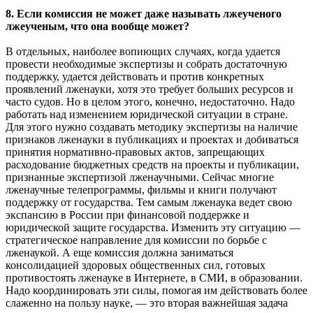
8. Если комиссия не может даже называть лжеученого
лжеученым, что она вообще может?
В отдельных, наиболее вопиющих случаях, когда удается
провести необходимые экспертизы и собрать достаточную
поддержку, удается действовать и против конкретных
проявлений лженауки, хотя это требует больших ресурсов и
часто судов. Но в целом этого, конечно, недостаточно. Надо
работать над изменением юридической ситуации в стране.
Для этого нужно создавать методику экспертизы на наличие
признаков лженауки в публикациях и проектах и добиваться
принятия нормативно-правовых актов, запрещающих
расходование бюджетных средств на проекты и публикации,
признанные экспертизой лженаучными. Сейчас многие
лженаучные телепрограммы, фильмы и книги получают
поддержку от государства. Тем самым лженаука ведет свою
экспансию в России при финансовой поддержке и
юридической защите государства. Изменить эту ситуацию —
стратегическое направление для комиссии по борьбе с
лженаукой. А еще комиссия должна заниматься
консолидацией здоровых общественных сил, готовых
противостоять лженауке в Интернете, в СМИ, в образовании.
Надо координировать эти силы, помогая им действовать более
слаженно на пользу науке, — это вторая важнейшая задача