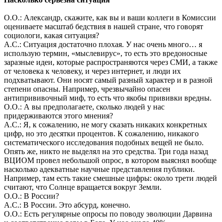
О.О.: Александр, скажите, как вы и ваши коллеги в Комиссии
оцениваете масштаб бедствия в нашей стране, что говорят
социологи, какая ситуация?
А.С.: Ситуация достаточно плохая. У нас очень много… я
использую термин, «мыслевирус», то есть это вредоносные
заразные идеи, которые распространяются через СМИ, а также
от человека к человеку, и через интернет, и люди их
подхватывают. Они носят самый разный характер и в разной
степени опасны. Например, чрезвычайно опасен
антипрививочный миф, то есть что якобы прививки вредны.
О.О.: А вы предполагаете, сколько людей у нас
придерживаются этого мнения?
А.С.: Я, к сожалению, не могу сказать никаких конкретных
цифр, но это десятки процентов. К сожалению, никакого
систематического исследования подобных вещей не было.
Опять же, никто не выделял на это средства. Три года назад
ВЦИОМ провел небольшой опрос, в котором выяснял вообще
насколько адекватные научные представления публики.
Например, там есть такие смешные цифры: около трети людей
считают, что Солнце вращается вокруг Земли.
О.О.: В России?
А.С.: В России. Это абсурд, конечно.
О.О.: Есть регулярные опросы по поводу эволюции Дарвина