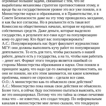
огромные большие задачи, связанные с тем, что не
выработаны механизмы стратегии противостояния этому, и
вроде бы на государственном уровне это все уже поняли, и в
Министерстве науки и образования, и в Правительстве, и в
Совете Безопасности даже на эту тему проводилось заседание,
и как бы все согласны. Но в реальности есть такая вот
Комиссия на общественных началах, которая не юрлицо, нет
собственных средств. Даже деньги, которые выделило
государство, в результате все-таки идут на популяризацию
кому-то другому. Кто будет вас популяризировать?
А.С.: Популяризировать нас будет факультет журналистики
МГУ: они должны выполнить кучу работ по популяризации
деятельности. То есть для того, чтобы рассказать о нашей
работе, деньги есть у государства, а на то, чтобы нам работать
– денег нет. Формат этого тендера является ошибкой со
стороны Министерства образования и науки. Они поняли в
принципе задачу, что надо где-то лженауке противостоять, но
они не поняли, ни кто этим занимается, ни какие ключевые
проблемы, никого не спросили – сделали все сами.
О.О.: А министерство как-то объяснило свои действия?
А.С.: Министерство пока никак свои действия не объяснило.
Более того, я сейчас буду постепенно пытаться выяснять, кто
же это инициировал. Потому что это тайна за семью печатями
пока что – не известно, кто создал тендер. По неформальным
каналам в министерстве мне лично сказали, что тендерную