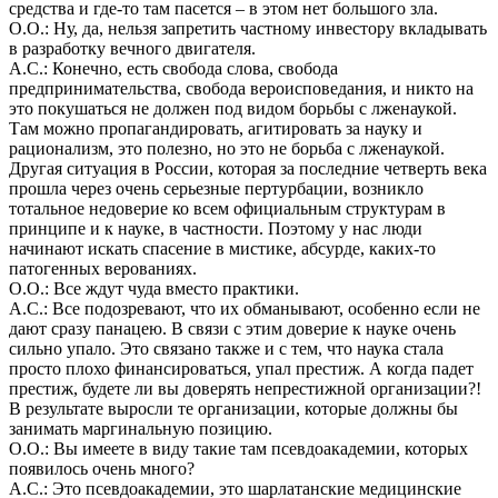
средства и где-то там пасется – в этом нет большого зла.
О.О.: Ну, да, нельзя запретить частному инвестору вкладывать
в разработку вечного двигателя.
А.С.: Конечно, есть свобода слова, свобода
предпринимательства, свобода вероисповедания, и никто на
это покушаться не должен под видом борьбы с лженаукой.
Там можно пропагандировать, агитировать за науку и
рационализм, это полезно, но это не борьба с лженаукой.
Другая ситуация в России, которая за последние четверть века
прошла через очень серьезные пертурбации, возникло
тотальное недоверие ко всем официальным структурам в
принципе и к науке, в частности. Поэтому у нас люди
начинают искать спасение в мистике, абсурде, каких-то
патогенных верованиях.
О.О.: Все ждут чуда вместо практики.
А.С.: Все подозревают, что их обманывают, особенно если не
дают сразу панацею. В связи с этим доверие к науке очень
сильно упало. Это связано также и с тем, что наука стала
просто плохо финансироваться, упал престиж. А когда падет
престиж, будете ли вы доверять непрестижной организации?!
В результате выросли те организации, которые должны бы
занимать маргинальную позицию.
О.О.: Вы имеете в виду такие там псевдоакадемии, которых
появилось очень много?
А.С.: Это псевдоакадемии, это шарлатанские медицинские