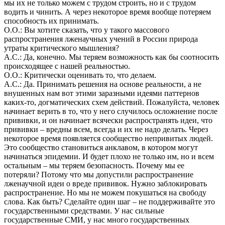
мы их не только можем с трудом строить, но и с трудом
водить и чинить. А через некоторое время вообще потеряем
способность их принимать.
О.О.: Вы хотите сказать, что у такого массового
распространения лженаучных учений в России природа
утраты критического мышления?
А.С.: Да, конечно. Мы теряем возможность как бы соотносить
происходящее с нашей реальностью.
О.О.: Критически оценивать то, что делаем.
А.С.: Да. Принимать решения на основе реальности, а не
внушенных нам вот этими заразными идеями паттернов
каких-то, догматических схем действий. Пожалуйста, человек
начинает верить в то, что у него случилось осложнение после
прививки, и он начинает всячески распространять идеи, что
прививки – вредны всем, всегда и их не надо делать. Через
некоторое время появляется сообщество непривитых людей.
Это сообщество становиться анклавом, в котором могут
начинаться эпидемии. И будет плохо не только им, но и всем
остальным – мы теряем безопасность. Почему мы ее
потеряли? Потому что мы допустили распространение
лженаучной идеи о вреде прививок. Нужно заблокировать
распространение. Но мы не можем покушаться на свободу
слова. Как быть? Сделайте один шаг – не поддерживайте это
государственными средствами. У нас сильные
государственные СМИ, у нас много государственных