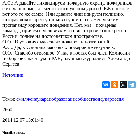
А.С.: А давайте ликвидируем пожарную охрану, пожарников
с их машинами, и вместо этого удвоим уроки ОБЖ в школе –
вот это то же самое. Или давайте ликвидируем полицию,
которая ловит преступников и убийц, а взамен усилим
пропаганду хорошего поведения. Нет, мы – пожарная
команда, причем в условиях массового кризиса конкретно в
России, точнее на постсоветском пространстве.
О.О.: В условиях массовых пожаров и возгораний.
А.С.: Да, в условиях массовых пожаров лженаучных.
О.О.: Спасибо огромное. У нас в гостях был член Комиссии
по борьбе с лженаукой РАН, научный журналист Александр
Сергеев.
Источник
Темы:
сми
лженаука
ран
образование
общество
наука
россия
2660
2014.12.07 13:01:40
Читайте также: