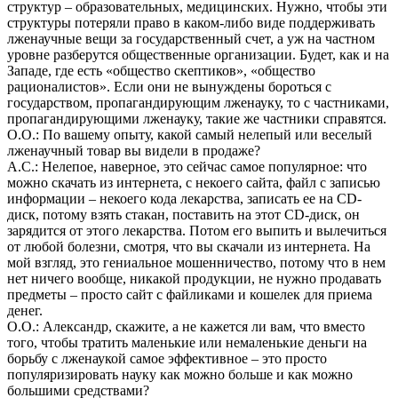
структур – образовательных, медицинских. Нужно, чтобы эти
структуры потеряли право в каком-либо виде поддерживать
лженаучные вещи за государственный счет, а уж на частном
уровне разберутся общественные организации. Будет, как и на
Западе, где есть «общество скептиков», «общество
рационалистов». Если они не вынуждены бороться с
государством, пропагандирующим лженауку, то с частниками,
пропагандирующими лженауку, такие же частники справятся.
О.О.: По вашему опыту, какой самый нелепый или веселый
лженаучный товар вы видели в продаже?
А.С.: Нелепое, наверное, это сейчас самое популярное: что
можно скачать из интернета, с некоего сайта, файл с записью
информации – некоего кода лекарства, записать ее на CD-
диск, потому взять стакан, поставить на этот CD-диск, он
зарядится от этого лекарства. Потом его выпить и вылечиться
от любой болезни, смотря, что вы скачали из интернета. На
мой взгляд, это гениальное мошенничество, потому что в нем
нет ничего вообще, никакой продукции, не нужно продавать
предметы – просто сайт с файликами и кошелек для приема
денег.
О.О.: Александр, скажите, а не кажется ли вам, что вместо
того, чтобы тратить маленькие или немаленькие деньги на
борьбу с лженаукой самое эффективное – это просто
популяризировать науку как можно больше и как можно
большими средствами?