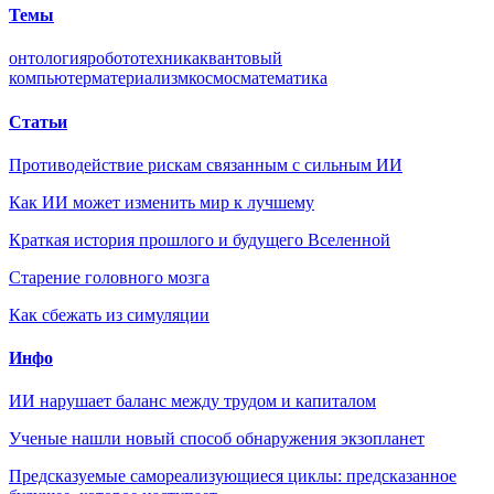
Темы
онтология
робототехника
квантовый
компьютер
материализм
космос
математика
Статьи
Противодействие рискам связанным с сильным ИИ
Как ИИ может изменить мир к лучшему
Краткая история прошлого и будущего Вселенной
Старение головного мозга
Как сбежать из симуляции
Инфо
ИИ нарушает баланс между трудом и капиталом
Ученые нашли новый способ обнаружения экзопланет
Предсказуемые самореализующиеся циклы: предсказанное