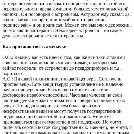
от нерешительности в каком-то вопросе и т.д., и от этой его
нерешительности вреда компании больше, чем от возможной
ошибки. Он поговорил с астрологом. Астролог ему сказал, да,
ладно, звезды говорят, принимай вот это решение,
подписывай – и он подписал. Может, его вывели с депрессии,
но это как психотерапия. Некоторые астрологи – на самом
деле замаскированные психотерапевты.
Как противостоять лженауке
О.О.: Какие у вас есть идеи о том, как же все-таки с такими
совершенно разноплановыми явлениями, о которых мы
сейчас говорили, от астрологии до псевдоприборов и т.д.,
бороться?
А.С.: Никакой инквизиции, никакой цензуры. Есть очень
простая вещь. Есть вещи твердо установленные и надежно
научно проверенные. Есть вещи сомнительные или
достоверно неработоспособные. Частный человек на свои
частные деньги может заниматься и говорить о любых этих
вещах. Но недостоверные и тем более доказано
неэффективные вещи не могут получать государственной
поддержки: ни бюджетной, ни имиджевой. Не могут
преподаваться при государственной поддержке. Не могут
получать сертификатов государственных. Наконец, не могут, я
считаю, даже рекламироваться на каналах с государственным