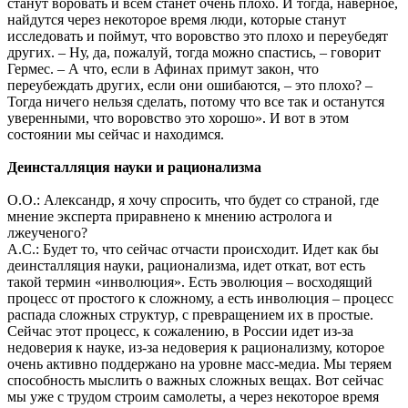
станут воровать и всем станет очень плохо. И тогда, наверное,
найдутся через некоторое время люди, которые станут
исследовать и поймут, что воровство это плохо и переубедят
других. – Ну, да, пожалуй, тогда можно спастись, – говорит
Гермес. – А что, если в Афинах примут закон, что
переубеждать других, если они ошибаются, – это плохо? –
Тогда ничего нельзя сделать, потому что все так и останутся
уверенными, что воровство это хорошо». И вот в этом
состоянии мы сейчас и находимся.
Деинсталляция науки и рационализма
О.О.: Александр, я хочу спросить, что будет со страной, где
мнение эксперта приравнено к мнению астролога и
лжеученого?
А.С.: Будет то, что сейчас отчасти происходит. Идет как бы
деинсталляция науки, рационализма, идет откат, вот есть
такой термин «инволюция». Есть эволюция – восходящий
процесс от простого к сложному, а есть инволюция – процесс
распада сложных структур, с превращением их в простые.
Сейчас этот процесс, к сожалению, в России идет из-за
недоверия к науке, из-за недоверия к рационализму, которое
очень активно поддержано на уровне масс-медиа. Мы теряем
способность мыслить о важных сложных вещах. Вот сейчас
мы уже с трудом строим самолеты, а через некоторое время