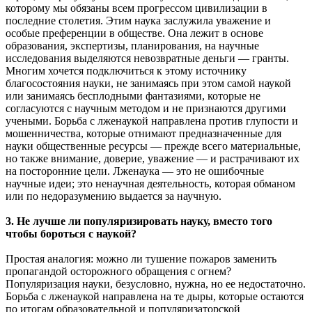
которому мы обязаны всем прогрессом цивилизации в
последние столетия. Этим наука заслужила уважение и
особые преференции в обществе. Она лежит в основе
образования, экспертизы, планирования, на научные
исследования выделяются невозвратные деньги — гранты.
Многим хочется подключиться к этому источнику
благосостояния науки, не занимаясь при этом самой наукой
или занимаясь бесплодными фантазиями, которые не
согласуются с научным методом и не признаются другими
учеными. Борьба с лженаукой направлена против глупости и
мошенничества, которые отнимают предназначенные для
науки общественные ресурсы — прежде всего материальные,
но также внимание, доверие, уважение — и растрачивают их
на посторонние цели. Лженаука — это не ошибочные
научные идеи; это ненаучная деятельность, которая обманом
или по недоразумению выдается за научную.
3. Не лучше ли популяризировать науку, вместо того
чтобы бороться с наукой?
Простая аналогия: можно ли тушение пожаров заменить
пропагандой осторожного обращения с огнем?
Популяризация науки, безусловно, нужна, но ее недостаточно.
Борьба с лженаукой направлена на те дыры, которые остаются
по итогам образовательной и популяризаторской