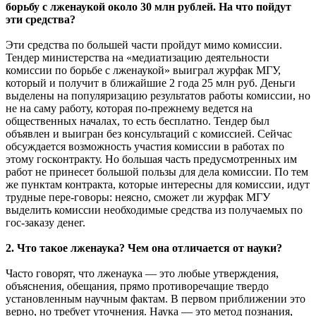
борьбу с лженаукой около 30 млн рублей. На что пойдут
эти средства?
Эти средства по большей части пройдут мимо комиссии.
Тендер министерства на «медиатизацию деятельности
комиссии по борьбе с лженаукой» выиграл журфак МГУ,
который и получит в ближайшие 2 года 25 млн руб. Деньги
выделены на популяризацию результатов работы комиссии, но
не на саму работу, которая по-прежнему ведется на
общественных началах, то есть бесплатно. Тендер был
объявлен и выигран без консультаций с комиссией. Сейчас
обсуждается возможность участия комиссии в работах по
этому госконтракту. Но большая часть предусмотренных им
работ не принесет большой пользы для дела комиссии. По тем
же пунктам контракта, которые интересны для комиссии, идут
трудные пере-говоры: неясно, сможет ли журфак МГУ
выделить комиссии необходимые средства из получаемых по
гос-заказу денег.
2. Что такое лженаука? Чем она отличается от науки?
Часто говорят, что лженаука — это любые утверждения,
объяснения, обещания, прямо противоречащие твердо
установленным научным фактам. В первом приближении это
верно, но требует уточнения. Наука — это метод познания,