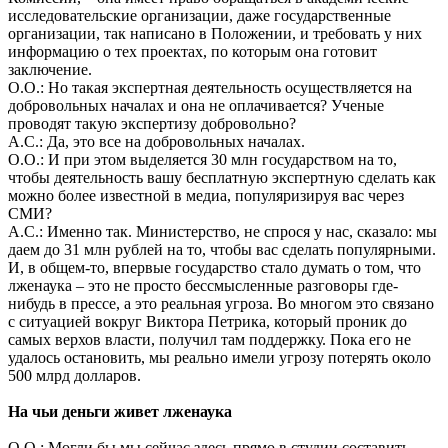
исследовательские организации, даже государственные
организации, так написано в Положении, и требовать у них
информацию о тех проектах, по которым она готовит
заключение.
О.О.: Но такая экспертная деятельность осуществляется на
добровольных началах и она не оплачивается? Ученые
проводят такую экспертизу добровольно?
А.С.: Да, это все на добровольных началах.
О.О.: И при этом выделяется 30 млн государством на то,
чтобы деятельность вашу бесплатную экспертную сделать как
можно более известной в медиа, популяризируя вас через
СМИ?
А.С.: Именно так. Министерство, не спрося у нас, сказало: мы
даем до 31 млн рублей на то, чтобы вас сделать популярными.
И, в общем-то, впервые государство стало думать о том, что
лженаука – это не просто бессмысленные разговоры где-
нибудь в прессе, а это реальная угроза. Во многом это связано
с ситуацией вокруг Виктора Петрика, который проник до
самых верхов власти, получил там поддержку. Пока его не
удалось остановить, мы реально имели угрозу потерять около
500 млрд долларов.
На чьи деньги живет лженаука
О.О.: Могли бы мы сейчас здесь прямо в студии составить