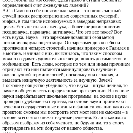
определенный счет лженаучных явлений?
А.С.: Само по себе понятие лженауки – это лишь частный
случай неких распространенных современных суеверий,
мифов, в том числе используемых в заведомо неправовых
целях. Есть не только лженаука, а более широкие понятия –
псевдонаука, паранаука, антинаука. Что это все такое? Вот
есть наука. Наука – это зарекомендовавший себя метод
познания окружающего мира. Он зарекомендовал себя на
протяжении четырех столетий, начиная примерно с Галилея и
Ньютона. Начиная с них, выяснилось, что таким способом
можно создавать удивительные вещи, вплоть до самолетов и
мобильников. Есть люди, которые по тем или иным причинам
отрицают это или пытаются манипулировать научной и
околонаучной терминологией, поскольку она сложная, и
выдавать ненаучную деятельность за научную. Зачем?
Поскольку общество убедилось, что наука – штука ценная, то
науке в обществе есть определенные преференции. На основе
науки вырабатывают школьные программы, на основе науки
проводят судебные экспертизы, на основе науки принимают
решения государственные органы о финансировании каких-то
проектов: сможем мы построить этот мост или не сможем – в
основе всего этого лежат научные решения. Если я каким-то
образом изображу из себя ученого, не будучи им, то я смогу
претендовать на эти бонусы от нашего общества.