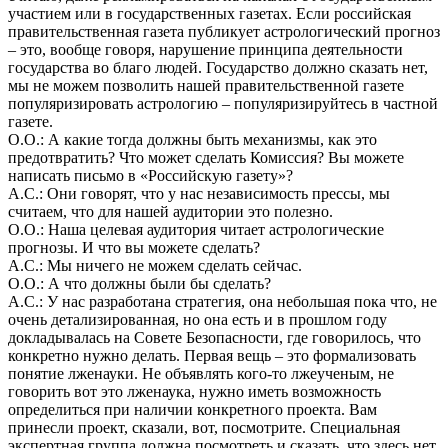
участием или в государственных газетах. Если российская
правительственная газета публикует астрологический прогноз
– это, вообще говоря, нарушение принципа деятельности
государства во благо людей. Государство должно сказать нет,
мы не можем позволить нашей правительственной газете
популяризировать астрологию – популяризируйтесь в частной
газете.
О.О.: А какие тогда должны быть механизмы, как это
предотвратить? Что может сделать Комиссия? Вы можете
написать письмо в «Российскую газету»?
А.С.: Они говорят, что у нас независимость прессы, мы
считаем, что для нашей аудитории это полезно.
О.О.: Наша целевая аудитория читает астрологические
прогнозы. И что вы можете сделать?
А.С.: Мы ничего не можем сделать сейчас.
О.О.: А что должны были бы сделать?
А.С.: У нас разработана стратегия, она небольшая пока что, не
очень детализированная, но она есть и в прошлом году
докладывалась на Совете Безопасности, где говорилось, что
конкретно нужно делать. Первая вещь – это формализовать
понятие лженауки. Не объявлять кого-то лжеученым, не
говорить вот это лженаука, нужно иметь возможность
определиться при наличии конкретного проекта. Вам
принесли проект, сказали, вот, посмотрите. Специальная
экспертная группа должна посмотреть и сказать, что здесь нет