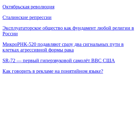
Октябрьская революция
Сталинские репрессии
Эксплуататорское общество как фундамент любой религии в
России
МикроРНК-520 подавляют сразу два сигнальных пути в
клетках агрессивной формы рака
SR-72 — первый гиперзвуковой самолёт ВВС США
Как говорить в рекламе на понятийном языке?