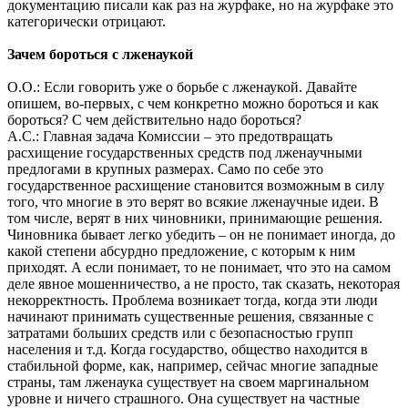
документацию писали как раз на журфаке, но на журфаке это
категорически отрицают.
Зачем бороться с лженаукой
О.О.: Если говорить уже о борьбе с лженаукой. Давайте
опишем, во-первых, с чем конкретно можно бороться и как
бороться? С чем действительно надо бороться?
А.С.: Главная задача Комиссии – это предотвращать
расхищение государственных средств под лженаучными
предлогами в крупных размерах. Само по себе это
государственное расхищение становится возможным в силу
того, что многие в это верят во всякие лженаучные идеи. В
том числе, верят в них чиновники, принимающие решения.
Чиновника бывает легко убедить – он не понимает иногда, до
какой степени абсурдно предложение, с которым к ним
приходят. А если понимает, то не понимает, что это на самом
деле явное мошенничество, а не просто, так сказать, некоторая
некорректность. Проблема возникает тогда, когда эти люди
начинают принимать существенные решения, связанные с
затратами больших средств или с безопасностью групп
населения и т.д. Когда государство, общество находится в
стабильной форме, как, например, сейчас многие западные
страны, там лженаука существует на своем маргинальном
уровне и ничего страшного. Она существует на частные