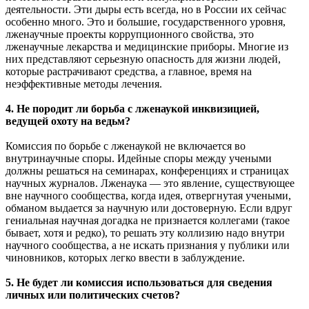
деятельности. Эти дыры есть всегда, но в России их сейчас
особенно много. Это и большие, государственного уровня,
лженаучные проекты коррупционного свойства, это
лженаучные лекарства и медицинские приборы. Многие из
них представляют серьезную опасность для жизни людей,
которые растрачивают средства, а главное, время на
неэффективные методы лечения.
4. Не породит ли борьба с лженаукой инквизицией,
ведущей охоту на ведьм?
Комиссия по борьбе с лженаукой не включается во
внутринаучные споры. Идейные споры между учеными
должны решаться на семинарах, конференциях и страницах
научных журналов. Лженаука — это явление, существующее
вне научного сообщества, когда идея, отвергнутая учеными,
обманом выдается за научную или достоверную. Если вдруг
гениальная научная догадка не признается коллегами (такое
бывает, хотя и редко), то решать эту коллизию надо внутри
научного сообщества, а не искать признания у публики или
чиновников, которых легко ввести в заблуждение.
5. Не будет ли комиссия использоваться для сведения
личных или политических счетов?