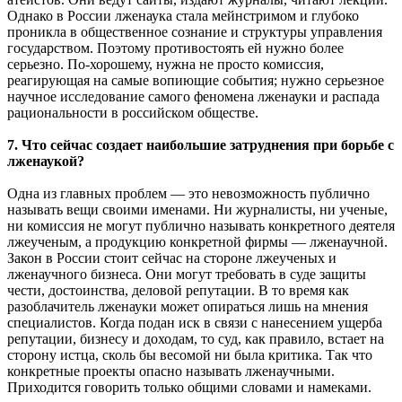
Однако в России лженаука стала мейнстримом и глубоко
проникла в общественное сознание и структуры управления
государством. Поэтому противостоять ей нужно более
серьезно. По-хорошему, нужна не просто комиссия,
реагирующая на самые вопиющие события; нужно серьезное
научное исследование самого феномена лженауки и распада
рациональности в российском обществе.
7. Что сейчас создает наибольшие затруднения при борьбе с
лженаукой?
Одна из главных проблем — это невозможность публично
называть вещи своими именами. Ни журналисты, ни ученые,
ни комиссия не могут публично называть конкретного деятеля
лжеученым, а продукцию конкретной фирмы — лженаучной.
Закон в России стоит сейчас на стороне лжеученых и
лженаучного бизнеса. Они могут требовать в суде защиты
чести, достоинства, деловой репутации. В то время как
разоблачитель лженауки может опираться лишь на мнения
специалистов. Когда подан иск в связи с нанесением ущерба
репутации, бизнесу и доходам, то суд, как правило, встает на
сторону истца, сколь бы весомой ни была критика. Так что
конкретные проекты опасно называть лженаучными.
Приходится говорить только общими словами и намеками.