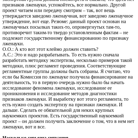
признаков лженауки, успокойтесь, все нормально. Другой
проект читаем или передачу смотрим – так, вот вещь
утверждается заведомо лженаучная, вот заведомо лженаучное
утверждение, вот еще. Резюме: данный проект основан на
лженаучных посылках таких-то, опровергнутых там-то,
противоречит таким-то твердо установленным фактам – не
подлежит государственному финансированию по признаку
лженауки.
О.О.: А кто вот этот клеймо должен ставить?
А.С.: Это и надо разрабатывать. То есть нужно сначала
разработать методику экспертизы, несколько примеров такой
методики, плюс регламент проведения. Соответствующие
регламентные группы должны быть собраны. Я считаю, что
если бы Комиссия по лженауке получила финансирование на
деятельность, то в первую очередь нужно было бы начать
исследование феномена лженауки, исследование ее
проникновения и исследование методов диагностики
признаков лженауки. И выработку вот этого регламента, то
есть нужно создать экспертизу на признаки лженауки. И
дальше. Сделать ее обязательной для неких крупных
наукоемких проектов. Есть государственный наукоемкий
проект – он должен получить заключение о том, что в нем нет
лженауки, вот и все.
Насколько серьезна ситуация