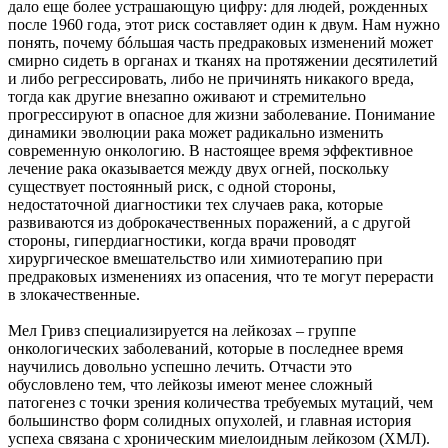
дало еще более устрашающую цифру: для людей, рожденных
после 1960 года, этот риск составляет один к двум. Нам нужно
понять, почему бóльшая часть предраковых изменений может
смирно сидеть в органах и тканях на протяжении десятилетий
и либо регрессировать, либо не причинять никакого вреда,
тогда как другие внезапно оживают и стремительно
прогрессируют в опасное для жизни заболевание. Понимание
динамики эволюции рака может радикально изменить
современную онкологию. В настоящее время эффективное
лечение рака оказывается между двух огней, поскольку
существует постоянный риск, с одной стороны,
недостаточной диагностики тех случаев рака, которые
развиваются из доброкачественных поражений, а с другой
стороны, гипердиагностики, когда врачи проводят
хирургическое вмешательство или химиотерапию при
предраковых изменениях из опасения, что те могут перерасти
в злокачественные.
Мел Гривз специализируется на лейкозах – группе
онкологических заболеваний, которые в последнее время
научились довольно успешно лечить. Отчасти это
обусловлено тем, что лейкозы имеют менее сложный
патогенез с точки зрения количества требуемых мутаций, чем
большинство форм солидных опухолей, и главная история
успеха связана с хроническим миелоидным лейкозом (ХМЛ).