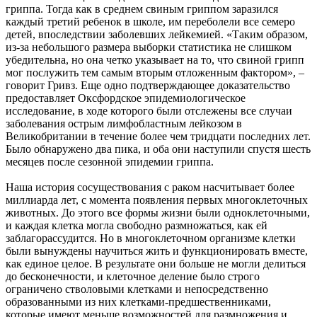
гриппа. Тогда как в среднем свиным гриппом заразился
каждый третий ребенок в школе, им переболели все семеро
детей, впоследствии заболевших лейкемией. «Таким образом,
из-за небольшого размера выборки статистика не слишком
убедительна, но она четко указывает на то, что свиной грипп
мог послужить тем самым вторым отложенным фактором», –
говорит Гривз. Еще одно подтверждающее доказательство
предоставляет Оксфордское эпидемиологическое
исследование, в ходе которого были отслежены все случаи
заболевания острым лимфобластным лейкозом в
Великобритании в течение более чем тридцати последних лет.
Было обнаружено два пика, и оба они наступили спустя шесть
месяцев после сезонной эпидемии гриппа.
Наша история сосуществования с раком насчитывает более
миллиарда лет, с момента появления первых многоклеточных
животных. До этого все формы жизни были одноклеточными,
и каждая клетка могла свободно размножаться, как ей
заблагорассудится. Но в многоклеточном организме клетки
были вынуждены научиться жить и функционировать вместе,
как единое целое. В результате они больше не могли делиться
до бесконечности, и клеточное деление было строго
ограничено стволовыми клетками и непосредственно
образованными из них клетками-предшественниками,
которые имеют меньше возможностей для размножения и