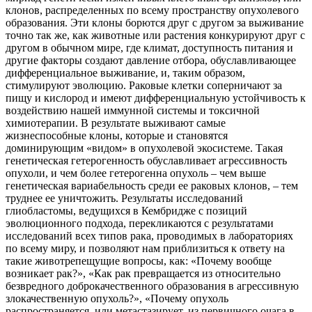
клонов, распределенных по всему пространству опухолевого
образования. Эти клоны борются друг с другом за выживание
точно так же, как животные или растения конкурируют друг с
другом в обычном мире, где климат, доступность питания и
другие факторы создают давление отбора, обуславливающее
дифференциальное выживание, и, таким образом,
стимулируют эволюцию. Раковые клетки соперничают за
пищу и кислород и имеют дифференциальную устойчивость к
воздействию нашей иммунной системы и токсичной
химиотерапии. В результате выживают самые
жизнеспособные клоны, которые и становятся
доминирующим «видом» в опухолевой экосистеме. Такая
генетическая гетерогенность обуславливает агрессивность
опухоли, и чем более гетерогенна опухоль – чем выше
генетическая вариабельность среди ее раковых клонов, – тем
труднее ее уничтожить. Результаты исследований
глиобластомы, ведущихся в Кембридже с позиций
эволюционного подхода, перекликаются с результатами
исследований всех типов рака, проводимых в лабораториях
по всему миру, и позволяют нам приблизиться к ответу на
такие животрепещущие вопросы, как: «Почему вообще
возникает рак?», «Как рак превращается из относительно
безвредного доброкачественного образования в агрессивную
злокачественную опухоль?», «Почему опухоль
распространяется, или метастазирует, из первичного очага в