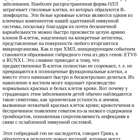
заболевания. Наиболее распространенная форма ОЛЛ
затрагивает стволовые клетки, из которых образуются В-
лимфоциты. Эти белые кровяные клетки являются одним из
ключевых компонентов нашей адаптивной иммунной
системы, поскольку благодаря их почти бесконечной
вариабельности можно быстро произвести целую армию
клонов В-клеток, нацеленных на конкретные антигены,
представленные на поверхности любого вторгшегося
микроорганизма. Как и при ХМЛ, инициирующим событием
становится образование гибридного гена из двух генов: ETV6
и RUNX1. Это слияние приводит к тому, что
предшественники В-клеток полностью не созревают, т. е. не
превращаются в полноценные функциональные клетки, а
вместо этого начинают быстро и бесконтрольно делиться. Их
накопление в костном мозге нарушает производство
нормальных красных и белых клеток крови. Вот почему у
страдающих этим заболеванием детей обычно наблюдаются
такие симптомы, как хроническая усталость и анемия,
вызванные нехваткой красных клеток крови; кровотечения и
беспричинное появление гематом из-за низкого содержания
тромбоцитов, пониженная сопротивляемость инфекциям в
связи с ослабленной иммунной системой.
Этот гибридный ген не наследуется, говорит Гривз, а
образуется в результате новых мутаций, которые могут