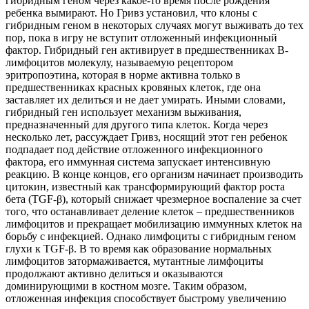
гибридным геном через какое-то время после рождения
ребенка вымирают. Но Гривз установил, что клоны с
гибридным геном в некоторых случаях могут выживать до тех
пор, пока в игру не вступит отложенный инфекционный
фактор. Гибридный ген активирует в предшественниках В-
лимфоцитов молекулу, называемую рецептором
эритропоэтина, которая в норме активна только в
предшественниках красных кровяных клеток, где она
заставляет их делиться и не дает умирать. Иными словами,
гибридный ген использует механизм выживания,
предназначенный для другого типа клеток. Когда через
несколько лет, рассуждает Гривз, носящий этот ген ребенок
подпадает под действие отложенного инфекционного
фактора, его иммунная система запускает интенсивную
реакцию. В конце концов, его организм начинает производить
цитокин, известный как трансформирующий фактор роста
бета (TGF-β), который снижает чрезмерное воспаление за счет
того, что останавливает деление клеток – предшественников
лимфоцитов и прекращает мобилизацию иммунных клеток на
борьбу с инфекцией. Однако лимфоциты с гибридным геном
глухи к TGF-β. В то время как образование нормальных
лимфоцитов затормаживается, мутантные лимфоциты
продолжают активно делиться и оказываются
доминирующими в костном мозге. Таким образом,
отложенная инфекция способствует быстрому увеличению