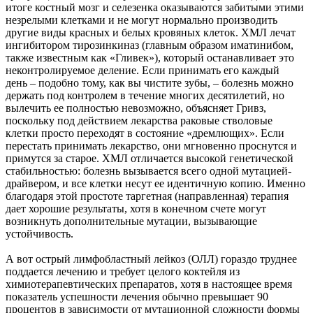
итоге костный мозг и селезенка оказываются забитыми этими
незрелыми клетками и не могут нормально производить
другие виды красных и белых кровяных клеток. ХМЛ лечат
ингибитором тирозинкиназ (главным образом иматинибом,
также известным как «Гливек»), который останавливает это
неконтролируемое деление. Если принимать его каждый
день – подобно тому, как вы чистите зубы, – болезнь можно
держать под контролем в течение многих десятилетий, но
вылечить ее полностью невозможно, объясняет Гривз,
поскольку под действием лекарства раковые стволовые
клетки просто переходят в состояние «дремлющих». Если
перестать принимать лекарство, они мгновенно проснутся и
примутся за старое. ХМЛ отличается высокой генетической
стабильностью: болезнь вызывается всего одной мутацией-
драйвером, и все клетки несут ее идентичную копию. Именно
благодаря этой простоте таргетная (направленная) терапия
дает хорошие результаты, хотя в конечном счете могут
возникнуть дополнительные мутации, вызывающие
устойчивость.
А вот острый лимфобластный лейкоз (ОЛЛ) гораздо труднее
поддается лечению и требует целого коктейля из
химиотерапевтических препаратов, хотя в настоящее время
показатель успешности лечения обычно превышает 90
процентов в зависимости от мутационной сложности формы