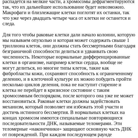
распадется на мелкие части, а хромосомы дефрагментируются
так, что их дальнейшее использование будет невозможно.
Макрофаги и близлежащие клетки поглотят их останки, так
что уже через двадцать четыре часа от клетки не останется и
следа.
Для того чтобы раковые клетки дали начало колонии, которую
мы называем опухолью и которая может содержать свыше 1
триллиона клеток, они должны стать бессмертными благодаря
безграничной способности делиться и удваивать свою
численность. Некоторые нормальные дифференцированные
клетки в организме, например клетки сердца, вообще не
могут делиться, но многие типы клеток, такие как
фибробласты кожи, сохраняют способность к ограниченному
делению, и в клеточной культуре их можно побудить пройти
несколько циклов деления, пока не наступит старение и
клетка не перейдет в кризисное состояние с таким
хромосомным беспорядком, после которого она уже не может
восстановиться. Раковые клетки должны задействовать
механизм, который позволяет им избежать этой участи и
достичь истинного бессмертия. В нормальных клетках на
концах хромосом имеются специальные повторяющиеся
последовательности ДНК, называемые теломерами. Эти
теломерные «наконечники» защищают основную часть ДНК
от повреждений. При каждом последующем раунде