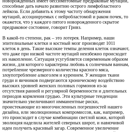
новорожденных имеет бессимптомные предраковые мутации,
способные дать начало развитию острого лимфобластного
лейкоза. Если добавить к этому частоту обнаружения
мутаций, ассоциируемых с нейробластомой и раком почек, то
окажется, что у каждого пятого новорожденного скрытое
предраковое состояние, говорит Гривз.
В какой-то степени, рак – это лотерея. Например, наши
эпителиальные клетки и костный мозг производят 1011
клеток в день. Такие высокие темпы деления клеток означают,
что даже при низкой частоте мутаций неизбежно происходит
их накопление. Ситуация усугубляется современным образом
жизни, для которого характерны любовь к солнечным ваннам,
потребление чрезмерного количества красного мяса,
злоупотребление алкоголем и курением. У женщин ткани
груди и яичников подвергаются хроническому воздействию
высоких уровней женских половых гормонов из-за
отсутствия ранней и регулярной беременности и длительных
периодов кормления грудью. Эти культурные тенденции
значительно увеличивают имманентные риски,
проистекающие из многочисленных погрешностей нашего
дизайна, или эволюционных компромиссов, как, например,
это происходит в случае комбинации светлой кожи, которой
эволюция наделила жителей северных широт, и навязчивой
идеи получить красивый загар. Современное увеличение