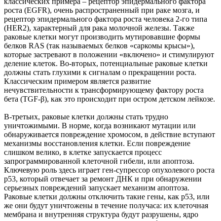
классических примера – рецептор эпидермального фактора
роста (EGFR), очень распространенный при раке мозга, и
рецептор эпидермального фактора роста человека 2-го типа
(HER2), характерный для рака молочной железы. Также
раковые клетки могут производить мутировавшие формы
белков RAS (так называемых белков «саркомы крысы»),
которые застревают в положении «включено» и стимулируют
деление клеток. Во-вторых, потенциальные раковые клетки
должны стать глухими к сигналам о прекращении роста.
Классическим примером является развитие
нечувствительности к трансформирующему фактору роста
бета (TGF-β), как это происходит при остром детском лейкозе.
В-третьих, раковые клетки должны стать трудно
уничтожимыми. В норме, когда возникают мутации или
обнаруживается повреждение хромосом, в действие вступают
механизмы восстановления клетки. Если повреждение
слишком велико, в клетке запускается процесс
запрограммированной клеточной гибели, или апоптоза.
Ключевую роль здесь играет ген-супрессор опухолевого роста
р53, который отвечает за ремонт ДНК и при обнаружении
серьезных повреждений запускает механизм апоптоза.
Раковые клетки должны отключить такие гены, как р53, или
же они будут уничтожены в течение получаса: их клеточная
мембрана и внутренняя структура будут разрушены, ядро