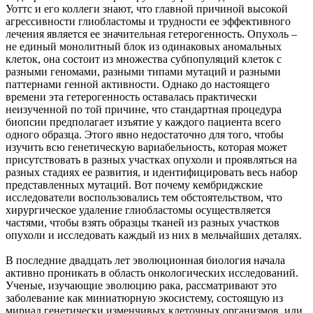
Уоттс и его коллеги знают, что главной причиной высокой
агрессивности глиобластомы и трудности ее эффективного
лечения является ее значительная гетерогенность. Опухоль –
не единый монолитный блок из одинаковых аномальных
клеток, она состоит из множества субпопуляций клеток с
разными геномами, разными типами мутаций и разными
паттернами генной активности. Однако до настоящего
времени эта гетерогенность оставалась практически
неизученной по той причине, что стандартная процедура
биопсии предполагает изъятие у каждого пациента всего
одного образца. Этого явно недостаточно для того, чтобы
изучить всю генетическую вариабельность, которая может
присутствовать в разных участках опухоли и проявляться на
разных стадиях ее развития, и идентифицировать весь набор
представленных мутаций. Вот почему кембриджские
исследователи воспользовались тем обстоятельством, что
хирургическое удаление глиобластомы осуществляется
частями, чтобы взять образцы тканей из разных участков
опухоли и исследовать каждый из них в мельчайших деталях.
В последние двадцать лет эволюционная биология начала
активно проникать в область онкологических исследований.
Ученые, изучающие эволюцию рака, рассматривают это
заболевание как миниатюрную экосистему, состоящую из
мириад генетически изменчивых клеточных организмов, или