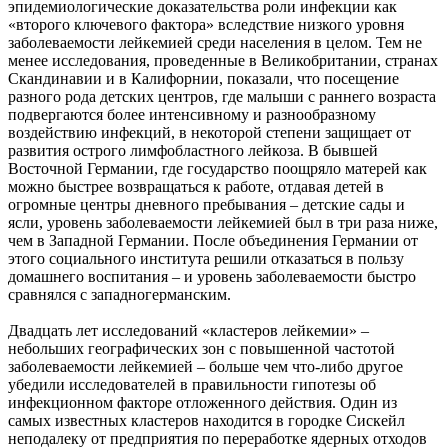
эпидемиологические доказательства роли инфекции как
«второго ключевого фактора» вследствие низкого уровня
заболеваемости лейкемией среди населения в целом. Тем не
менее исследования, проведенные в Великобритании, странах
Скандинавии и в Калифорнии, показали, что посещение
разного рода детских центров, где малыши с раннего возраста
подвергаются более интенсивному и разнообразному
воздействию инфекций, в некоторой степени защищает от
развития острого лимфобластного лейкоза. В бывшей
Восточной Германии, где государство поощряло матерей как
можно быстрее возвращаться к работе, отдавая детей в
огромные центры дневного пребывания – детские сады и
ясли, уровень заболеваемости лейкемией был в три раза ниже,
чем в Западной Германии. После объединения Германии от
этого социального института решили отказаться в пользу
домашнего воспитания – и уровень заболеваемости быстро
сравнялся с западногерманским.
Двадцать лет исследований «кластеров лейкемии» –
небольших географических зон с повышенной частотой
заболеваемости лейкемией – больше чем что-либо другое
убедили исследователей в правильности гипотезы об
инфекционном факторе отложенного действия. Один из
самых известных кластеров находится в городке Сискейл
неподалеку от предприятия по переработке ядерных отходов