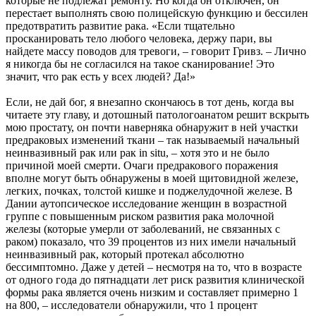
которые не подлежат ремонту. Но когда он отключен, он
перестает выполнять свою полицейскую функцию и бессилен
предотвратить развитие рака. «Если тщательно
просканировать тело любого человека, держу пари, вы
найдете массу поводов для тревоги, – говорит Гривз. – Лично
я никогда бы не согласился на такое сканирование! Это
значит, что рак есть у всех людей? Да!»
Если, не дай бог, я внезапно скончаюсь в тот день, когда вы
читаете эту главу, и дотошный патологоанатом решит вскрыть
мою простату, он почти наверняка обнаружит в ней участки
предраковых изменений ткани – так называемый начальный
неинвазивный рак или рак in situ, – хотя это и не было
причиной моей смерти. Очаги предракового поражения
вполне могут быть обнаружены в моей щитовидной железе,
легких, почках, толстой кишке и поджелудочной железе. В
Дании аутопсическое исследование женщин в возрастной
группе с повышенным риском развития рака молочной
железы (которые умерли от заболеваний, не связанных с
раком) показало, что 39 процентов из них имели начальный
неинвазивный рак, который протекал абсолютно
бессимптомно. Даже у детей – несмотря на то, что в возрасте
от одного года до пятнадцати лет риск развития клинической
формы рака является очень низким и составляет примерно 1
на 800, – исследователи обнаружили, что 1 процент