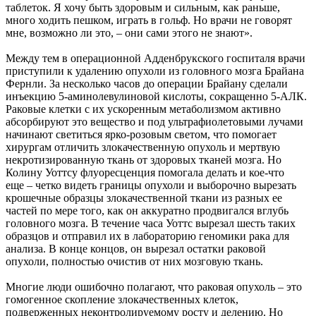
таблеток. Я хочу быть здоровым и сильным, как раньше,
много ходить пешком, играть в гольф. Но врачи не говорят
мне, возможно ли это, – они сами этого не знают».
Между тем в операционной Адденбрукского госпиталя врачи
приступили к удалению опухоли из головного мозга Брайана
Фернли. За несколько часов до операции Брайану сделали
инъекцию 5-аминолевулиновой кислоты, сокращенно 5-АЛК.
Раковые клетки с их ускоренным метаболизмом активно
абсорбируют это вещество и под ультрафиолетовыми лучами
начинают светиться ярко-розовым светом, что помогает
хирургам отличить злокачественную опухоль и мертвую
некротизированную ткань от здоровых тканей мозга. Но
Колину Уоттсу флуоресценция помогала делать и кое-что
еще – четко видеть границы опухоли и выборочно вырезать
крошечные образцы злокачественной ткани из разных ее
частей по мере того, как он аккуратно продвигался вглубь
головного мозга. В течение часа Уоттс вырезал шесть таких
образцов и отправил их в лабораторию геномики рака для
анализа. В конце концов, он вырезал остатки раковой
опухоли, полностью очистив от них мозговую ткань.
Многие люди ошибочно полагают, что раковая опухоль – это
гомогенное скопление злокачественных клеток,
подверженных неконтролируемому росту и делению. Но