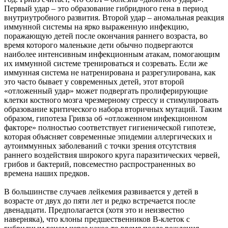
Первый удар – это образование гибридного гена в период
внутриутробного развития. Второй удар – аномальная реакция
иммунной системы на ярко выраженную инфекцию,
поражающую детей после окончания раннего возраста, во
время которого маленькие дети обычно подвергаются
наиболее интенсивным инфекционным атакам, помогающим
их иммунной системе тренироваться и созревать. Если же
иммунная система не натренирована и разрегулирована, как
это часто бывает у современных детей, этот второй
«отложенный удар» может подвергать пролиферирующие
клетки костного мозга чрезмерному стрессу и стимулировать
образование критического набора вторичных мутаций. Таким
образом, гипотеза Гривза об «отложенном инфекционном
факторе» полностью соответствует гигиенической гипотезе,
которая объясняет современные эпидемии аллергических и
аутоиммунных заболеваний с точки зрения отсутствия
раннего воздействия широкого круга паразитических червей,
грибов и бактерий, повсеместно распространенных во
времена наших предков.
В большинстве случаев лейкемия развивается у детей в
возрасте от двух до пяти лет и редко встречается после
двенадцати. Предполагается (хотя это и неизвестно
наверняка), что клоны предшественников В-клеток с