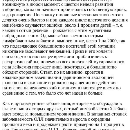
возникнуть в любой момент: с шестой недели развития
эмбриона, когда он начинает производить собственную кровь,
и до рождения. Поскольку стволовые клетки костного мозга
делятся очень быстро и при каждом цикле клеточного деления
неизбежно случаются ошибки, около 1 процента детей – т. е.
каждый сотый ребенок – рождается с этим мутантным
гибридным геном. Однако заболеваемость острым
лимфобластным лейкозом намного ниже, всего 1 на 2000, так
что подавляющее большинство носителей этой мутации
никогда не заболевают лейкемией. Гривз и его коллеги
считают, что в настоящее время они приблизились к
раскрытию тайны, почему из всех носителей мутированного
гена лейкемия поражает лишь некоторых, а большинство
обходит стороной. Ответ, по их мнению, кроется в
хладнокровном взвешивании дарвиновской эволюцией
шансов на выживание и резком сокращении воздействия
патогенов на человеческий организм в настоящее время по
сравнению с тем, что было сто лет назад и больше.
Как и аутоиммунные заболевания, которые мы обсуждали в
главе о наших старых друзьях, острый лимфобластный лейкоз
идет вслед за повышением уровня жизни. В западных странах
заболеваемость ОЛЛ значительно выросла с середины
прошлого века и продолжает расти примерно на 1 процент в
год. Гривз считает, что ОЛЛ – болезнь «двойного удара».