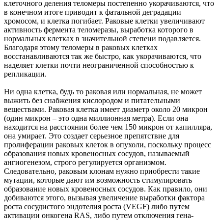
клеточного деления теломеры постепенно укорачиваются, что
в конечном итоге приводит к фатальной деградации
хромосом, и клетка погибает. Раковые клетки увеличивают
активность фермента теломеразы, выработка которого в
нормальных клетках в значительной степени подавляется.
Благодаря этому теломеры в раковых клетках
восстанавливаются так же быстро, как укорачиваются, что
наделяет клетки почти неограниченной способностью к
репликации.
Ни одна клетка, будь то раковая или нормальная, не может
выжить без снабжения кислородом и питательными
веществами. Раковая клетка имеет диаметр около 20 микрон
(один микрон – это одна миллионная метра). Если она
находится на расстоянии более чем 150 микрон от капилляра,
она умирает. Это создает серьезное препятствие для
пролиферации раковых клеток в опухоли, поскольку процесс
образования новых кровеносных сосудов, называемый
ангиогенезом, строго регулируется организмом.
Следовательно, раковым клонам нужно приобрести такие
мутации, которые дают им возможность стимулировать
образование новых кровеносных сосудов. Как правило, они
добиваются этого, вызывая увеличение выработки фактора
роста сосудистого эндотелия роста (VEGF) либо путем
активации онкогена RAS, либо путем отключения гена-