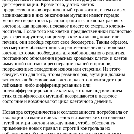
дифференциации. Кроме того, у этих клеток-
предшественников ограниченный срок жизни, и тем самым
возникающие в них онкогенные мутации имеют гораздо
меньшую вероятность распространиться в клонах раковых
клеток и, как правило, исчезают вместе со смертью клетки-
носителя. После того как клетки-предшественники полностью
дифференцируются, например в клетки мышц, кожи или
печени, они вообще теряют свое бессмертие. Таким образом,
бессмертием обладает лишь ограниченное число стволовых
клеток, которые необходимы для эмбрионального развития,
постоянного обновления красных кровяных клеток и клеток
иммунной системы и регенерации тканей и органов,
поврежденных вследствие износа или старения. Из этого
следует, что для того, чтобы развился рак, мутации должны
затронуть либо стволовые клетки, как это происходит при
лейкемии, либо дифференцированные или
полудифференцированные клетки, которые под влиянием
этих специфических мутаций возвращаются в незрелое
состояние и возобновляют цикл клеточного деления.
Новая эра сотрудничества и согласованности потребовала от
эволюции создания новых генов и химических сигнальных
путей внутри клеток и между ними, чтобы обеспечить
применение новых правил и строгий контроль за их
соблюдением. Были созданы дополнительные механизмы