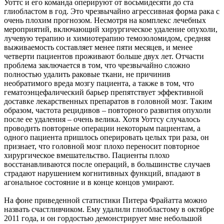
Уоттс и его команда оперируют от восьмидесяти до ста
глиобластом в год. Это чрезвычайно агрессивная форма рака с
очень плохим прогнозом. Несмотря на комплекс лечебных
мероприятий, включающий хирургическое удаление опухоли,
лучевую терапию и химиотерапию темозоломидом, средняя
выживаемость составляет менее пяти месяцев, и менее
четверти пациентов проживают больше двух лет. Отчасти
проблема заключается в том, что чрезвычайно сложно
полностью удалить раковые ткани, не причинив
необратимого вреда мозгу пациента, а также в том, что
гематоэнцефалический барьер препятствует эффективной
доставке лекарственных препаратов в головной мозг. Таким
образом, частота рецидивов – повторного развития опухоли
после ее удаления – очень велика. Хотя Уоттсу случалось
проводить повторные операции некоторым пациентам, а
одного пациента пришлось оперировать целых три раза, он
признает, что головной мозг плохо переносит повторное
хирургическое вмешательство. Пациенты плохо
восстанавливаются после операций, в большинстве случаев
страдают нарушением когнитивных функций, впадают в
агональное состояние и в конце концов умирают.
На фоне приведенной статистики Питера Фрайатта можно
назвать счастливчиком. Ему удалили глиобластому в октябре
2011 года, и он гордостью демонстрирует мне небольшой