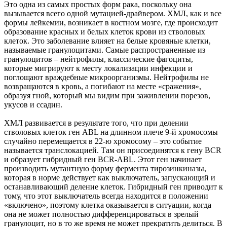
Это одна из самых простых форм рака, поскольку она
вызывается всего одной мутацией-драйвером. ХМЛ, как и все
формы лейкемии, возникает в костном мозге, где происходит
образование красных и белых клеток крови из стволовых
клеток. Это заболевание влияет на белые кровяные клетки,
называемые гранулоцитами. Самые распространенные из
гранулоцитов – нейтрофилы, классические фагоциты,
которые мигрируют к месту локализации инфекции и
поглощают враждебные микроорганизмы. Нейтрофилы не
возвращаются в кровь, а погибают на месте «сражения»,
образуя гной, который мы видим при заживлении порезов,
укусов и ссадин.
ХМЛ развивается в результате того, что при делении
стволовых клеток ген ABL на длинном плече 9-й хромосомы
случайно перемещается в 22-ю хромосому – это событие
называется транслокацией. Там он присоединятся к гену BCR
и образует гибридный ген BCR-ABL. Этот ген начинает
производить мутантную форму фермента тирозинкиназы,
которая в норме действует как выключатель, запускающий и
останавливающий деление клеток. Гибридный ген приводит к
тому, что этот выключатель всегда находится в положении
«включено», поэтому клетка оказывается в ситуации, когда
она не может полностью дифференцироваться в зрелый
гранулоцит, но в то же время не может прекратить делиться. В