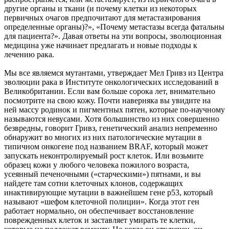
другие органы и ткани (и почему клетки из некоторых
первичных очагов предпочитают для метастазирования
определенные органы)?», «Почему метастазы всегда фатальны
для пациента?». Давая ответы на эти вопросы, эволюционная
медицина уже начинает предлагать и новые подходы к
лечению рака.
Мы все являемся мутантами, утверждает Мел Гривз из Центра
эволюции рака в Институте онкологических исследований в
Великобритании. Если вам больше сорока лет, внимательно
посмотрите на свою кожу. Почти наверняка вы увидите на
ней массу родинок и пигментных пятен, которые по-научному
называются невусами. Хотя большинство из них совершенно
безвредны, говорит Гривз, генетический анализ непременно
обнаружит во многих из них патологические мутации в
типичном онкогене под названием BRAF, который может
запускать неконтролируемый рост клеток. Или возьмите
образец кожи у любого человека пожилого возраста,
усеянный печеночными («старческими») пятнами, и вы
найдете там сотни клеточных клонов, содержащих
инактивирующие мутации в важнейшем гене p53, который
называют «шефом клеточной полиции». Когда этот ген
работает нормально, он обеспечивает восстановление
поврежденных клеток и заставляет умирать те клетки,