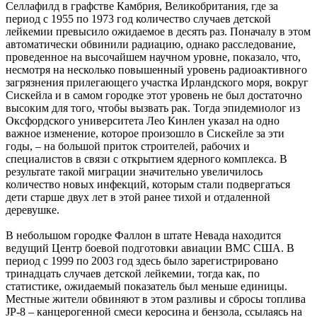
Селлафилд в графстве Камбрия, Великобритания, где за
период с 1955 по 1973 год количество случаев детской
лейкемии превысило ожидаемое в десять раз. Поначалу в этом
автоматически обвинили радиацию, однако расследование,
проведенное на высочайшем научном уровне, показало, что,
несмотря на несколько повышенный уровень радиоактивного
загрязнения прилегающего участка Ирландского моря, вокруг
Сискейла и в самом городке этот уровень не был достаточно
высоким для того, чтобы вызвать рак. Тогда эпидемиолог из
Оксфордского университета Лео Кинлен указал на одно
важное изменение, которое произошло в Сискейле за эти
годы, – на большой приток строителей, рабочих и
специалистов в связи с открытием ядерного комплекса. В
результате такой миграции значительно увеличилось
количество новых инфекций, которым стали подвергаться
дети старше двух лет в этой ранее тихой и отдаленной
деревушке.
В небольшом городке Фаллон в штате Невада находится
ведущий Центр боевой подготовки авиации ВМС США. В
период с 1999 по 2003 год здесь было зарегистрировано
тринадцать случаев детской лейкемии, тогда как, по
статистике, ожидаемый показатель был меньше единицы.
Местные жители обвиняют в этом разливы и сбросы топлива
JP-8 – канцерогенной смеси керосина и бензола, ссылаясь на