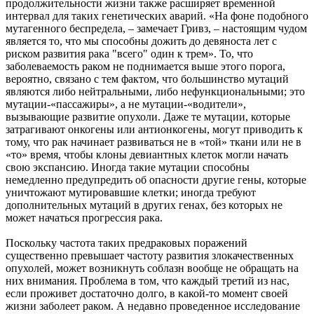
продолжительности жизни также расширяет временной
интервал для таких генетических аварий. «На фоне подобного
мутагенного беспредела, – замечает Гривз, – настоящим чудом
является то, что мы способны дожить до девяноста лет с
риском развития рака "всего" один к трем». То, что
заболеваемость раком не поднимается выше этого порога,
вероятно, связано с тем фактом, что большинство мутаций
являются либо нейтральными, либо нефункциональными; это
мутации-«пассажиры», а не мутации-«водители»,
вызывающие развитие опухоли. Даже те мутации, которые
затрагивают онкогены или антионкогены, могут приводить к
тому, что рак начинает развиваться не в «той» ткани или не в
«то» время, чтобы клоны девиантных клеток могли начать
свою экспансию. Иногда такие мутации способны
немедленно предупредить об опасности другие гены, которые
уничтожают мутировавшие клетки; иногда требуют
дополнительных мутаций в других генах, без которых не
может начаться прогрессия рака.
Поскольку частота таких предраковых поражений
существенно превышает частоту развития злокачественных
опухолей, может возникнуть соблазн вообще не обращать на
них внимания. Проблема в том, что каждый третий из нас,
если проживет достаточно долго, в какой-то момент своей
жизни заболеет раком. А недавно проведенное исследование