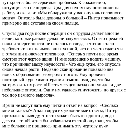
тут кроется более серьезная проблема. К сожалению,
интуиция его не подвела. Два дня спустя ему позвонили на
работу и сказали: «Мы обнаружили у вас опухоль головного
мозга». Опухоль была довольно большой – Питер показывает
примерно два сустава на своем пальце.
Спустя два года после операции он с трудом делает многие
вещи, которые раньше делал не задумываясь. От его прежней
силы и энергичности не осталось и следа, а чтение стало
требовать таких неимоверных усилий, что он часто сдается и
в отчаянии включает телевизор. «Теперь я почти все время
смотрю этот чертов ящик! И мне запрещено водить машину,
что причиняет массу неудобств!» Что еще хуже, его опухоль
снова начала расти. Недавно сканирование показало два
новых образования размером с ноготь. Ему провели
повторный курс химиотерапии темозоломидом, чтобы
затормозить их рост. «Шесть месяцев назад они увидели две
небольшие опухоли. Одну им удалось уничтожить, но другая с
тех пор немного выросла».
Врачи не могут дать ему четкий ответ на вопрос: «Сколько
мне осталось?» Анализируя их уклончивые ответы, Питер
приходит к выводу, что это может быть от одного дня до
десяти лет. «Я хотел бы избавиться от этой опухоли, чтобы
мне больше не пришлось принимать эту чертову кучу