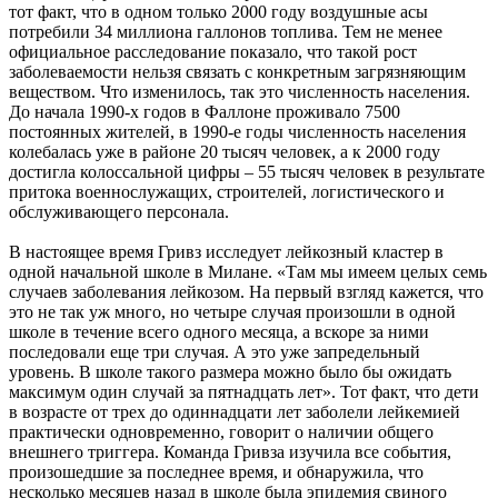
тот факт, что в одном только 2000 году воздушные асы
потребили 34 миллиона галлонов топлива. Тем не менее
официальное расследование показало, что такой рост
заболеваемости нельзя связать с конкретным загрязняющим
веществом. Что изменилось, так это численность населения.
До начала 1990-х годов в Фаллоне проживало 7500
постоянных жителей, в 1990-е годы численность населения
колебалась уже в районе 20 тысяч человек, а к 2000 году
достигла колоссальной цифры – 55 тысяч человек в результате
притока военнослужащих, строителей, логистического и
обслуживающего персонала.
В настоящее время Гривз исследует лейкозный кластер в
одной начальной школе в Милане. «Там мы имеем целых семь
случаев заболевания лейкозом. На первый взгляд кажется, что
это не так уж много, но четыре случая произошли в одной
школе в течение всего одного месяца, а вскоре за ними
последовали еще три случая. А это уже запредельный
уровень. В школе такого размера можно было бы ожидать
максимум один случай за пятнадцать лет». Тот факт, что дети
в возрасте от трех до одиннадцати лет заболели лейкемией
практически одновременно, говорит о наличии общего
внешнего триггера. Команда Гривза изучила все события,
произошедшие за последнее время, и обнаружила, что
несколько месяцев назад в школе была эпидемия свиного