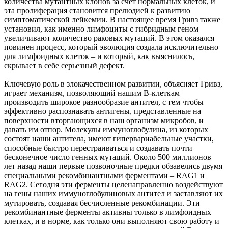
количества мутантных клонов за счет нормальных клеток, и
эта пролиферация становится прелюдией к развитию
симптоматической лейкемии. В настоящее время Гривз также
установил, как именно лимфоциты с гибридным геном
увеличивают количество раковых мутаций. В этом оказался
повинен процесс, который эволюция создала исключительно
для лимфоидных клеток – и который, как выяснилось,
скрывает в себе серьезный дефект.
Ключевую роль в злокачественном развитии, объясняет Гривз,
играет механизм, позволяющий нашим B-клеткам
производить широкое разнообразие антител, с тем чтобы
эффективно распознавать антигены, представленные на
поверхности вторгающихся в наш организм микробов, и
давать им отпор. Молекулы иммуноглобулина, из которых
состоят наши антитела, имеют гипервариабельные участки,
способные быстро перестраиваться и создавать почти
бесконечное число генных мутаций. Около 500 миллионов
лет назад наши первые позвоночные предки обзавелись двумя
специальными рекомбинантными ферментами – RAG1 и
RAG2. Сегодня эти ферменты целенаправленно воздействуют
на гены наших иммуноглобулиновых антител и заставляют их
мутировать, создавая бесчисленные рекомбинации. Эти
рекомбинантные ферменты активны только в лимфоидных
клетках, и в норме, как только они выполняют свою работу и