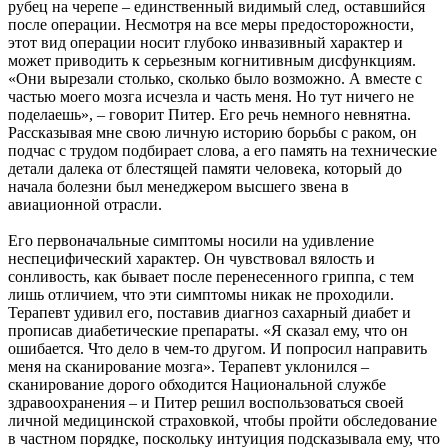
рубец на черепе – единственный видимый след, оставшийся
после операции. Несмотря на все меры предосторожности,
этот вид операции носит глубоко инвазивный характер и
может приводить к серьезным когнитивным дисфункциям.
«Они вырезали столько, сколько было возможно. А вместе с
частью моего мозга исчезла и часть меня. Но тут ничего не
поделаешь», – говорит Питер. Его речь немного невнятна.
Рассказывая мне свою личную историю борьбы с раком, он
подчас с трудом подбирает слова, а его память на технические
детали далека от блестящей памяти человека, который до
начала болезни был менеджером высшего звена в
авиационной отрасли.
Его первоначальные симптомы носили на удивление
неспецифический характер. Он чувствовал вялость и
сонливость, как бывает после перенесенного гриппа, с тем
лишь отличием, что эти симптомы никак не проходили.
Терапевт удивил его, поставив диагноз сахарный диабет и
прописав диабетические препараты. «Я сказал ему, что он
ошибается. Что дело в чем-то другом. И попросил направить
меня на сканирование мозга». Терапевт уклонился –
сканирование дорого обходится Национальной службе
здравоохранения – и Питер решил воспользоваться своей
личной медицинской страховкой, чтобы пройти обследование
в частном порядке, поскольку интуиция подсказывала ему, что