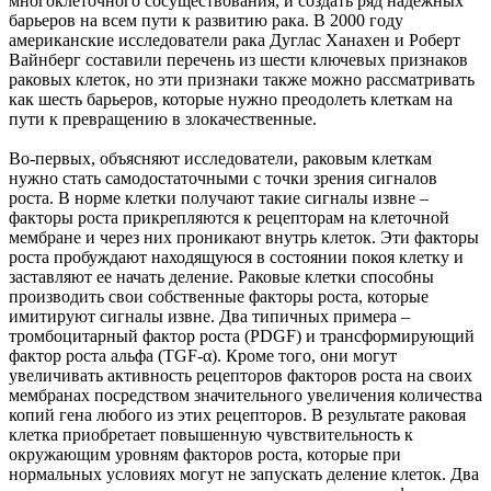
многоклеточного сосуществования, и создать ряд надежных
барьеров на всем пути к развитию рака. В 2000 году
американские исследователи рака Дуглас Ханахен и Роберт
Вайнберг составили перечень из шести ключевых признаков
раковых клеток, но эти признаки также можно рассматривать
как шесть барьеров, которые нужно преодолеть клеткам на
пути к превращению в злокачественные.
Во-первых, объясняют исследователи, раковым клеткам
нужно стать самодостаточными с точки зрения сигналов
роста. В норме клетки получают такие сигналы извне –
факторы роста прикрепляются к рецепторам на клеточной
мембране и через них проникают внутрь клеток. Эти факторы
роста пробуждают находящуюся в состоянии покоя клетку и
заставляют ее начать деление. Раковые клетки способны
производить свои собственные факторы роста, которые
имитируют сигналы извне. Два типичных примера –
тромбоцитарный фактор роста (PDGF) и трансформирующий
фактор роста альфа (TGF-α). Кроме того, они могут
увеличивать активность рецепторов факторов роста на своих
мембранах посредством значительного увеличения количества
копий гена любого из этих рецепторов. В результате раковая
клетка приобретает повышенную чувствительность к
окружающим уровням факторов роста, которые при
нормальных условиях могут не запускать деление клеток. Два