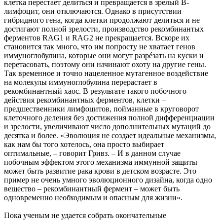
клетка перестает делиться и превращается в зрелый В-
лимфоцит, они отключаются. Однако в присутствии
гибридного гена, когда клетки продолжают делиться и не
достигают полной зрелости, производство рекомбинантых
ферментов RAG1 и RAG2 не прекращается. Вскоре их
становится так много, что им попросту не хватает генов
иммуноглобулина, которые они могут разрéзать на куски и
перетасовать, поэтому они начинают охоту на другие гены.
Так временное и точно нацеленное мутагенное воздействие
на молекулы иммуноглобулина перерастает в
рекомбинантный хаос. В результате такого побочного
действия рекомбинантных ферментов, клетки –
предшественники лимфоцитов, пойманные в круговорот
клеточного деления без достижения полной дифференциации
и зрелости, увеличивают число дополнительных мутаций до
десятка и более. «Эволюция не создает идеальные механизмы,
как нам бы того хотелось, она просто выбирает
оптимальные, – говорит Гривз. – И в данном случае
побочным эффектом этого механизма иммунной защиты
может быть развитие рака крови в детском возрасте. Это
пример не очень умного эволюционного дизайна, когда одно
вещество – рекомбинантный фермент – может быть
одновременно необходимым и опасным для жизни».
Пока ученым не удается собрать окончательные