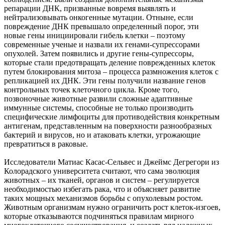
репарации ДНК, призванные вовремя выявлять и
нейтрализовывать онкогенные мутации. Отныне, если
повреждение ДНК превышало определенный порог, эти
новые гены инициировали гибель клетки – поэтому
современные ученые и назвали их генами-супрессорами
опухолей. Затем появились и другие гены-супрессоры,
которые стали предотвращать деление поврежденных клеток
путем блокирования митоза – процесса размножения клеток с
репликацией их ДНК. Эти гены получили название генов
контрольных точек клеточного цикла. Кроме того,
позвоночные животные развили сложные адаптивные
иммунные системы, способные не только производить
специфические лимфоциты для противодействия конкретным
антигенам, представленным на поверхности разнообразных
бактерий и вирусов, но и атаковать клетки, угрожающие
превратиться в раковые.
Исследователи Матиас Касас-Сельвес и Джеймс Дегрегори из
Колорадского университета считают, что сама эволюция
животных – их тканей, органов и систем – регулируется
необходимостью избегать рака, что и объясняет развитие
таких мощных механизмов борьбы с опухолевым ростом.
Животным организмам нужно ограничить рост клеток-изгоев,
которые отказываются подчиняться правилам мирного