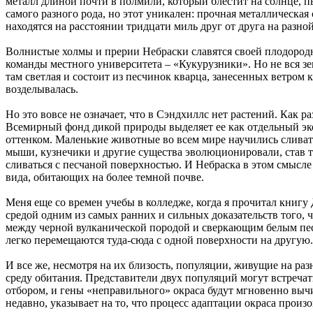
металл длиной почти в полмили, который блестит на солнце, 
самого разного рода, но этот уникален: прочная металлическая
находятся на расстоянии тридцати миль друг от друга на разной
Волнистые холмы и прерии Небраски славятся своей плодородн
команды местного университета – «Кукурузники». Но не вся з
там светлая и состоит из песчинок кварца, занесенных ветром к
возделывалась.
Но это вовсе не означает, что в Сэндхиллс нет растений. Как 
Всемирный фонд дикой природы выделяет ее как отдельный эко
оттенком. Маленькие животные во всем мире научились слива
мыши, кузнечики и другие существа эволюционировали, став те
сливаться с песчаной поверхностью. И Небраска в этом смысле
вида, обитающих на более темной почве.
Меня еще со времен учебы в колледже, когда я прочитал книг
средой одним из самых ранних и сильных доказательств того,
между черной вулканической породой и сверкающим белым песк
легко перемещаются туда-сюда с одной поверхности на другую.
И все же, несмотря на их близость, популяции, живущие на ра
среду обитания. Представители двух популяций могут встречат
отбором, и гены «неправильного» окраса будут мгновенно вычи
недавно, указывает на то, что процесс адаптации окраса произ