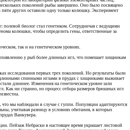
 нескольких поколений рыбы завершено. Оно было посвящено
 пяти других оставили одну только колюшку. Эксперимент
е: полевой биолог стал генетиком. Сотрудничая с ведущими
енома колюшки, чтобы определить гены, ответственные за
ческом, так и на генетическом уровнях.
 появлению у рыб более длинных игл, что помешает хищникам
ках исследования первых трех поколений. Но результаты были
е длинными спинными иглами в прудах с хищниками выживает
стали длиннее. Изменения на генетическом уровне шли
л. Как ни странно, но процесс отбора размеров брюшных игл
известна.
, что мы наблюдали в случае с гуппи. Популяции адаптируются
ьны, учитывая разницу в условиях обитания, в которых
 прудах Ванкувера.
ии. Пейзаж Небраски в настоящее время украшает листовой