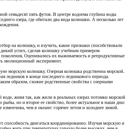
ной семьдесят пять футов. В центре водоема глубина воды
еднего озера, где обитали два вида колюшки. А несколько лет
хождения.
отбор на колюшку, и изучить, какие признаки способствовали
а дикий успех, сделав колюшку учебным примером
ко поколения, Оценивались их выживаемость и репродуктивные
ать эволюционный эксперимент.
гуне морскую колюшку. Озерная колюшка родственна морской.
ния ледников в конце последнего ледникового периода.
таким образом, схожие родственные свойства с озерными
 воде, живя так, как жили в реальных озерах потомки морской
рыбы, но и второе ее свойство, более актуальное в наши дни:
изменчива, чем в океане: горячее летом и холоднее зимой.
ет способность двигаться координированно. Изучая морскую и
обна жить при температурах гораздо более высоких, чем в