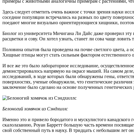
примеры с животными аналогичны примерам с растениями, что 
Здесь следует отметить очень важное с точки зрения науки ис
соседние популяции встречались на разных по цвету поверхно
поедают многие визуально ориентирующиеся хищники, поэтому
Биолог из университета Мичигана Ли Дайс даже проверил эту 
расцветки и сову. Он хотел узнать, станет ли сова чаще ловить
Половина опытов была проведена на почве светлого цвета, а ос
Хищные птицы могут стать сильным фактором естественного о
И все же это было лабораторное исследование, осуществленное
демонстрировалось напрямую на окрасе мышей. На самом деле,
исследований, в ходе которых были обнаружены гены, ответст
поверхностях, ученые обнаружили, что генетические различия 
заключение было сделано на основе полученных генетических р
Белоногий хомячок из Сэндхиллс
Именно это и привело бородатого и мускулистого канадского 
скалолазанию, Роуан Барретт большую часть времени посвяща
свой собственный путь в науку. В тридцать с небольшим лет о