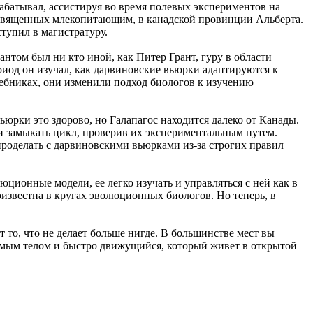
рабатывал, ассистируя во время полевых экспериментов на
освященных млекопитающим, в канадской провинции Альберта.
тупил в магистратуру.
антом был ни кто иной, как Питер Грант, гуру в области
ериод он изучал, как дарвиновские вьюрки адаптируются к
чебниках, они изменили подход биологов к изучению
ьюрки это здорово, но Галапагос находится далеко от Канады.
 и замыкать цикл, проверив их экспериментальным путем.
роделать с дарвиновскими вьюрками из-за строгих правил
ционные модели, ее легко изучать и управляться с ней как в
лоизвестна в кругах эволюционных биологов. Но теперь, в
 то, что не делает больше нигде. В большинстве мест вы
аемым телом и быстро движущийся, который живет в открытой