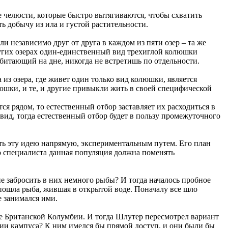
 челюсти, которые быстро вытягиваются, чтобы схватить
ь добычу из ила и густой растительности.
 независимо друг от друга в каждом из пяти озер – та же
угих озерах один-единственный вид трехиглой колюшки
битающий на дне, никогда не встретишь по отдельности.
 из озера, где живет один только вид колюшки, является
олюшки, и те, и другие привыкли жить в своей специфической
ся рядом, то естественный отбор заставляет их расходиться в
 вид, тогда естественный отбор будет в пользу промежуточного
ить эту идею напрямую, экспериментальным путем. Его план
го специалиста данная популяция должна поменять
е забросить в них немного рыбы? И тогда началось пробное
пошла рыба, жившая в открытой воде. Поначалу все шло
е занимался ими.
ете Британской Колумбии. И тогда Шлутер пересмотрел вариант
ории кампуса? К ним имелся бы прямой доступ, и они были бы