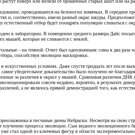
растут поверх или вблизи от брошенных старых шахт или на ра
следование, проводившееся на белоногих хомячках. В середине п
стях и, соответственно, имели разный окрас шкуры. Предположи
 естественный отбор будет поощрять популяции сливаться с ок
идею в лаборатории. В помещении среднего размера Дайс посып
 тех мышей, которые не сливаются с землей.
тальные – на темной. Ответ был однозначным: совы в два раза ч
тбора, способствуя эволюции маскировки.
 в искусственных условиях. Даже спустя тридцать лет после вых
 самое убедительное доказательство было получено не благодар
венные за различия в окрасе у мышей. Сравнивая различия ДНК
эволюционировали совсем недавно, вероятно, в результате дивер
азличий, а не являлось прямой демонстрацией того, как естест
горнолыжника в песчаные дюны Небраски. Несмотря на свою стр
ет изучению процесса эволюции. Сын видного эволюционного би
н уже стал одной из ключевых фигур в области экспериментальн