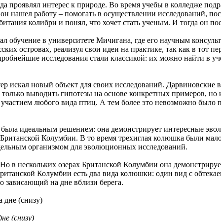
да проявлял интерес к природе. Во время учебы в колледже под
 он нашел работу – помогать в осуществлении исследований, п
ания колибри и понял, что хочет стать ученым. И тогда он пос
ал обучение в университете Мичигана, где его научным консульт
ских островах, реализуя свои идеи на практике, так как в тот п
дробнейшие исследования стали классикой: их можно найти в у
тер искал новый объект для своих исследований. Дарвиновские в
е только выводить гипотезы на основе конкретных примеров, но
частием любого вида птиц. А тем более это невозможно было п
 была идеальным решением: она демонстрирует интересные эволю
рах Британской Колумбии. В то время трехиглая колюшка были ма
модельным организмом для эволюционных исследований.
Но в нескольких озерах Британской Колумбии она демонстрирует
Британской Колумбии есть два вида колюшки: один вид с обтек
во зависающий на дне вблизи берега.
не (снизу)