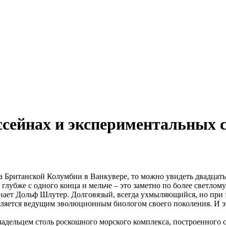
сейнах и экспериментальных 
а Британской Колумбии в Ванкувере, то можно увидеть двадца
 глубже с одного конца и мельче – это заметно по более светлом
т знает Дольф Шлутер. Долговязый, всегда ухмыляющийся, но при
вляется ведущим эволюционным биологом своего поколения. И эт
 владельцем столь роскошного морского комплекса, построенног