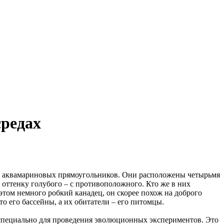
средах
ть аквамариновых прямоугольников. Они расположены четырьмя
у оттенку голубого – с противоположного. Кто же в них
 этом немного робкий канадец, он скорее похож на доброго
о его бассейны, а их обитатели – его питомцы.
о специально для проведения эволюционных экспериментов. Это