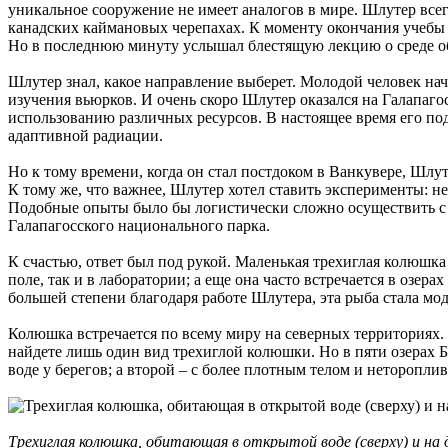
уникальное сооружение не имеет аналогов в мире. Шлутер всег
канадских каймановых черепахах. К моменту окончания учебы
Но в последнюю минуту услышал блестящую лекцию о среде обит
Шлутер знал, какое направление выберет. Молодой человек нач
изучения вьюрков. И очень скоро Шлутер оказался на Галапагос
использованию различных ресурсов. В настоящее время его по
адаптивной радиации.
Но к тому времени, когда он стал постдоком в Ванкувере, Шлу
К тому же, что важнее, Шлутер хотел ставить эксперименты: н
Подобные опыты было бы логистически сложно осуществить с у
Галапагосского национального парка.
К счастью, ответ был под рукой. Маленькая трехиглая колюшка
поле, так и в лаборатории; а еще она часто встречается в озе
большей степени благодаря работе Шлутера, эта рыба стала 
Колюшка встречается по всему миру на северных территориях. 
найдете лишь один вид трехиглой колюшки. Но в пяти озерах 
воде у берегов; а второй – с более плотным телом и неторопли
Трехиглая колюшка, обитающая в открытой воде (сверху) и на д