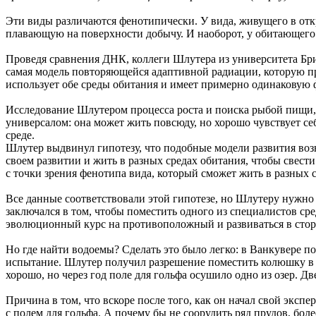
Эти виды различаются фенотипически. У вида, живущего в отк
плавающую на поверхности добычу. И наоборот, у обитающего н
Проведя сравнения ДНК, коллеги Шлутера из университета Брит
самая модель повторяющейся адаптивной радиации, которую п
использует обе среды обитания и имеет примерно одинаковую ф
Исследование Шлутером процесса роста и поиска рыбой пищи, пр
универсалом: она может жить повсюду, но хорошо чувствует себ
среде.
Шлутер выдвинул гипотезу, что подобные модели развития возни
своем развитии и жить в разных средах обитания, чтобы свест
с точки зрения фенотипа вида, который сможет жить в разных с
Все данные соответствовали этой гипотезе, но Шлутеру нужно 
заключался в том, чтобы поместить одного из специалистов сре
эволюционный курс на противоположный и развиваться в стор
Но где найти водоемы? Сделать это было легко: в Ванкувере п
испытание. Шлутер получил разрешение поместить колюшку в д
хорошо, но через год поле для гольфа осушило одно из озер. Д
Причина в том, что вскоре после того, как он начал свой экс
с полем для гольфа. А почему бы не соорудить ряд прудов, бо