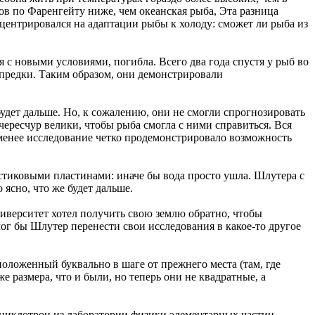
ов по Фаренгейту ниже, чем океанская рыба, Эта разница
нцентрировался на адаптации рыбы к холоду: сможет ли рыба из
 с новыми условиями, погибла. Всего два года спустя у рыб во
 предки. Таким образом, они демонстрировали
удет дальше. Но, к сожалению, они не смогли спрогнозировать
чересчур велики, чтобы рыба смогла с ними справиться. Вся
 менее исследование четко продемонстрировало возможность
астиковыми пластинами: иначе бы вода просто ушла. Шлутера с
 ясно, что же будет дальше.
верситет хотел получить свою землю обратно, чтобы
ог бы Шлутер перенести свои исследования в какое-то другое
оложенный буквально в шаге от прежнего места (там, где
размера, что и были, но теперь они не квадратные, а
а циклотрон из лаборатории физики элементарных частиц,