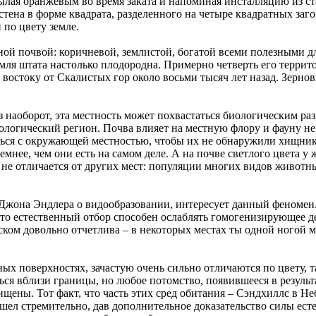
пылая оранжевым во время заката и напоминая инсталляцию из с
 стена в форме квадрата, разделенного на четыре квадратных заг
 по цвету земле.
ой почвой: коричневой, землистой, богатой всеми полезными д
емля штата настолько плодородна. Примерно четверть его терри
 востоку от Скалистых гор около восьми тысяч лет назад. Зернов
раз наоборот, эта местность может похвастаться биологическим р
логический регион. Почва влияет на местную флору и фауну не
ться с окружающей местностью, чтобы их не обнаружили хищник
мнее, чем они есть на самом деле. А на почве светлого цвета 
 не отличается от других мест: популяции многих видов животн
у Джона Эндлера о видообразовании, интересует данный феноме
 что естественный отбор способен ослаблять гомогенизирующее 
ом довольно отчетлива – в некоторых местах ты одной ногой м
зных поверхностях, зачастую очень сильно отличаются по цвету,
ься вблизи границы, но любое потомство, появившееся в результ
щены. Тот факт, что часть этих сред обитания – Сэндхиллс в Не
ошел стремительно, дав дополнительное доказательство силы ест