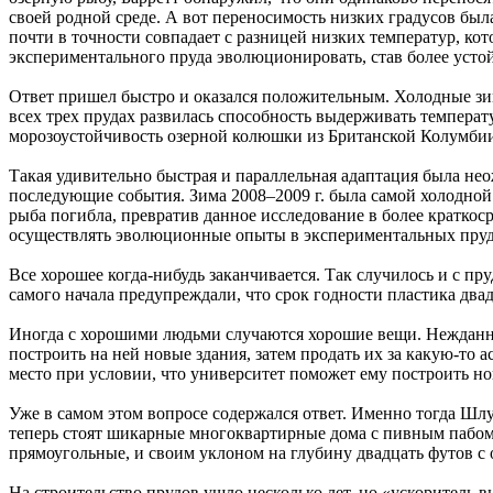
своей родной среде. А вот переносимость низких градусов был
почти в точности совпадает с разницей низких температур, кот
экспериментального пруда эволюционировать, став более усто
Ответ пришел быстро и оказался положительным. Холодные зимы
всех трех прудах развилась способность выдерживать температ
морозоустойчивость озерной колюшки из Британской Колумби
Такая удивительно быстрая и параллельная адаптация была нео
последующие события. Зима 2008–2009 г. была самой холодной 
рыба погибла, превратив данное исследование в более краткос
осуществлять эволюционные опыты в экспериментальных пруд
Все хорошее когда-нибудь заканчивается. Так случилось и с п
самого начала предупреждали, что срок годности пластика двадц
Иногда с хорошими людьми случаются хорошие вещи. Нежданно
построить на ней новые здания, затем продать их за какую-то
место при условии, что университет поможет ему построить н
Уже в самом этом вопросе содержался ответ. Именно тогда Шл
теперь стоят шикарные многоквартирные дома с пивным пабом, 
прямоугольные, и своим уклоном на глубину двадцать футов с
На строительство прудов ушло несколько лет, но «ускоритель 