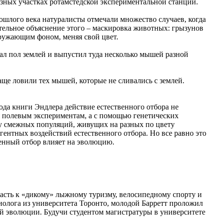
зных участках ротамстедской экспериментальной станции.
рошлого века натуралисты отмечали множество случаев, когда
тельное объяснение этого – маскировка животных: грызунов
ружающим фоном, меняя свой цвет.
ал пол землей и выпустил туда несколько мышей разной
аще ловили тех мышей, которые не сливались с землей.
ода книги Эндлера действие естественного отбора не
я полевым экспериментам, а с помощью генетических
 у смежных популяций, живущих на разных по цвету
гентных воздействий естественного отбора. Но все равно это
венный отбор влияет на эволюцию.
асть к «дикому» лыжному туризму, велосипедному спорту и
олога из университета Торонто, молодой Барретт проложил
ой эволюции. Будучи студентом магистратуры в университете