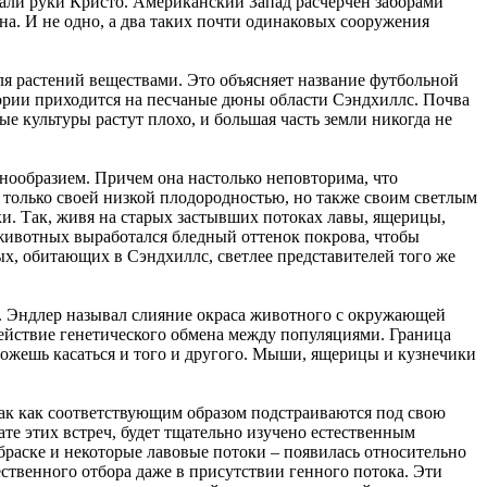
тали руки Кристо. Американский Запад расчерчен заборами
она. И не одно, а два таких почти одинаковых сооружения
ля растений веществами. Это объясняет название футбольной
тории приходится на песчаные дюны области Сэндхиллс. Почва
ые культуры растут плохо, и большая часть земли никогда не
азнообразием. Причем она настолько неповторима, что
 только своей низкой плодородностью, но также своим светлым
и. Так, живя на старых застывших потоках лавы, ящерицы,
у животных выработался бледный оттенок покрова, чтобы
ых, обитающих в Сэндхиллс, светлее представителей того же
н. Эндлер называл слияние окраса животного с окружающей
действие генетического обмена между популяциями. Граница
ожешь касаться и того и другого. Мыши, ящерицы и кузнечики
 так как соответствующим образом подстраиваются под свою
ате этих встреч, будет тщательно изучено естественным
браске и некоторые лавовые потоки – появилась относительно
ественного отбора даже в присутствии генного потока. Эти