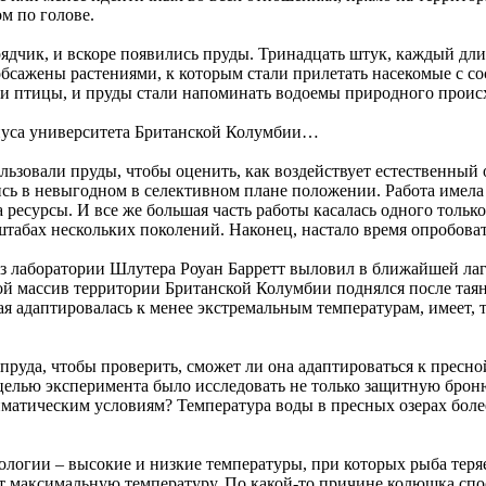
м по голове.
ядчик, и вскоре появились пруды. Тринадцать штук, каждый дли
бсажены растениями, к которым стали прилетать насекомые с сос
али птицы, и пруды стали напоминать водоемы природного проис
мпуса университета Британской Колумбии…
ьзовали пруды, чтобы оценить, как воздействует естественный 
сь в невыгодном в селективном плане положении. Работа имел
ресурсы. И все же большая часть работы касалась одного толь
табах нескольких поколений. Наконец, настало время опробов
из лаборатории Шлутера Роуан Барретт выловил в ближайшей ла
ной массив территории Британской Колумбии поднялся после тая
я адаптировалась к менее экстремальным температурам, имеет, 
уда, чтобы проверить, сможет ли она адаптироваться к пресной
елью эксперимента было исследовать не только защитную броню 
атическим условиям? Температура воды в пресных озерах более 
ологии – высокие и низкие температуры, при которых рыба теря
т максимальную температуру. По какой-то причине колюшка спос