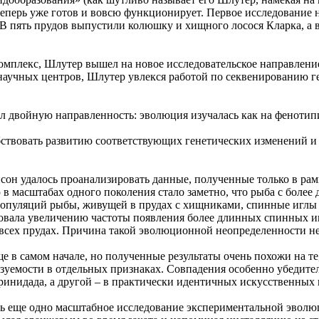
теперь уже готов и вовсю функционирует. Первое исследование
 пять прудов выпустили колюшку и хищного лосося Кларка, а в
комплекс, Шлутер вышел на новое исследовательское направлени
 научных центров, Шлутер увлекся работой по секвенированию г
л двойную направленность: эволюция изучалась как на фенотипи
ствовать развитию соответствующих генетических изменений и
сон удалось проанализировать данные, полученные только в рам
 масштабах одного поколения стало заметно, что рыба с боле
популяций рыбы, живущей в прудах с хищниками, спинные иглы 
вовала увеличению частоты появления более длинных спинных иг
 всех прудах. Причина такой эволюционной неопределенности не
 в самом начале, но полученные результаты очень похожи на те
зуемости в отдельных признаках. Совпадения особенно убедител
Тринидада, а другой – в практически идентичных искусственных
ь еще одно масштабное исследование экспериментальной эволюц