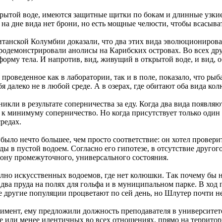
рытой воде, имеются защитные щитки по бокам и длинные узкие
а дне вида нет брони, но есть мощные челюсти, чтобы всасыват
анской Колумбии доказали, что два этих вида эволюционировали
родемонстрировали анолисы на Карибских островах. Во всех др
орму тела. И напротив, вид, живущий в открытой воде, и вид, о
оведенное как в лаборатории, так и в поле, показало, что рыба
я далеко не в любой среде. А в озерах, где обитают оба вида к
кли в результате соперничества за еду. Когда два вида появляют
и к минимуму соперничество. Но когда присутствует только один
редах.
было нечто большее, чем просто соответствие: он хотел провер
ды в пустой водоем. Согласно его гипотезе, в отсутствие друго
ону промежуточного, универсального состояния.
олно искусственных водоемов, где нет колюшки. Так почему бы н
ва пруда на полях для гольфа и в муниципальном парке. В ход 
ве другие популяции процветают по сей день, но Шлутер почти н
перимент, ему предложили должность преподавателя в университ
лее или менее идентичных во всех отношениях, прямо на террит