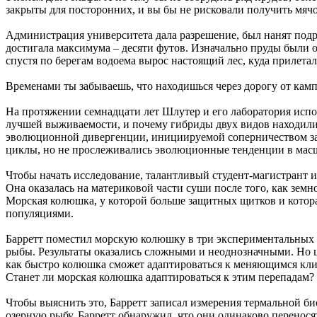
закрыты для посторонних, и вы бы не рисковали получить мячо
Администрация университета дала разрешение, был нанят подр
достигала максимума – десяти футов. Изначально пруды были о
спустя по берегам водоема вырос настоящий лес, куда прилет
Временами ты забываешь, что находишься через дорогу от ка
На протяжении семнадцати лет Шлутер и его лаборатория испол
лучшей выживаемости, и почему гибриды двух видов находили
эволюционной дивергенции, инициируемой соперничеством за 
циклы, но не прослеживались эволюционные тенденции в масш
Чтобы начать исследование, талантливый студент-магистрант 
Она оказалась на материковой части суши после того, как зем
Морская колюшка, у которой больше защитных щитков и котора
популяциями.
Барретт поместил морскую колюшку в три экспериментальных пр
рыбы. Результаты оказались сложными и неоднозначными. Но ц
как быстро колюшка сможет адаптироваться к меняющимся клим
Станет ли морская колюшка адаптироваться к этим перепадам?
Чтобы выяснить это, Барретт записал измерения термальной би
озерную рыбу, Барретт обнаружил, что они одинаково перенося