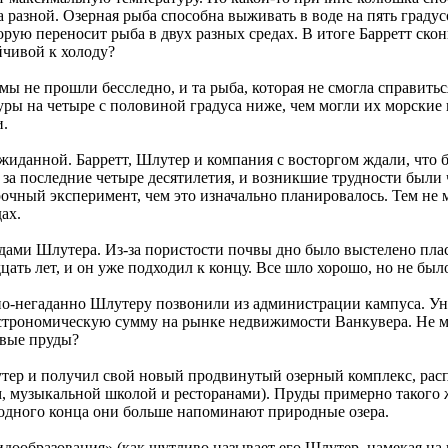
а разной. Озерная рыба способна выживать в воде на пять градус
орую переносит рыба в двух разных средах. В итоге Барретт ско
йчивой к холоду?
 не прошли бесследно, и та рыба, которая не смогла справиться
уры на четыре с половиной градуса ниже, чем могли их морские
и.
жиданной. Барретт, Шлутер и компания с восторгом ждали, что б
за последние четыре десятилетия, и возникшие трудности были 
рочный эксперимент, чем это изначально планировалось. Тем не
ах.
рудами Шлутера. Из-за пористости почвы дно было выстелено пл
ать лет, и он уже подходил к концу. Все шло хорошо, но не было
-негаданно Шлутеру позвонили из администрации кампуса. Уни
 астрономическую сумму на рынке недвижимости Ванкувера. Не м
овые пруды?
утер и получил свой новый продвинутый озерный комплекс, расп
музыкальной школой и ресторанами). Пруды примерно такого же 
 одного конца они больше напоминают природные озера.
видообразования» (как шутливо называет его Шлутер, намекая н