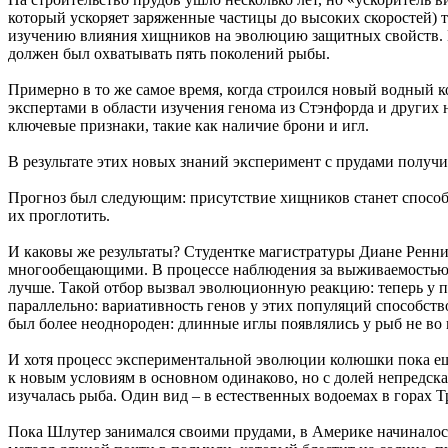
который ускоряет заряженные частицы до высоких скоростей) 
изучению влияния хищников на эволюцию защитных свойств. В
должен был охватывать пять поколений рыбы.
Примерно в то же самое время, когда строился новый водный 
экспертами в области изучения генома из Стэнфорда и других
ключевые признаки, такие как наличие брони и игл.
В результате этих новых знаний эксперимент с прудами получи
Прогноз был следующим: присутствие хищников станет способ
их проглотить.
И каковы же результаты? Студентке магистратуры Диане Ренни
многообещающими. В процессе наблюдения за выживаемостью в
лучше. Такой отбор вызвал эволюционную реакцию: теперь у 
параллельно: вариативность генов у этих популяций способст
был более неоднороден: длинные иглы появлялись у рыб не во
И хотя процесс экспериментальной эволюции колюшки пока еще
к новым условиям в основном одинаково, но с долей непредска
изучалась рыба. Один вид – в естественных водоемах в горах 
Пока Шлутер занимался своими прудами, в Америке начиналос