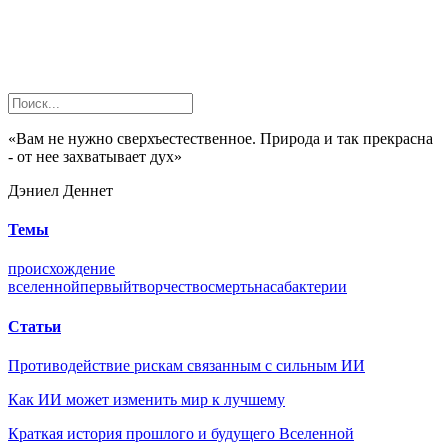
«Вам не нужно сверхъестественное. Природа и так прекрасна
- от нее захватывает дух»
Дэниел Деннет
Темы
происхождение
вселенной
первый
творчество
смерть
наса
бактерии
Статьи
Противодействие рискам связанным с сильным ИИ
Как ИИ может изменить мир к лучшему
Краткая история прошлого и будущего Вселенной