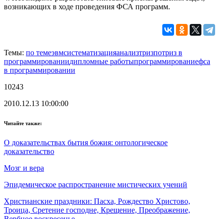
возникающих в ходе проведения ФСА программ.
Темы:
по теме
эвм
систематизация
анализ
триз
по
триз в
программировании
дипломные работы
программирование
фса
в программировании
10243
2010.12.13 10:00:00
Читайте также:
О доказательствах бытия божия: онтологическое
доказательство
Мозг и вера
Эпидемическое распространение мистических учений
Христианские праздники: Пасха, Рождество Христово,
Троица, Сретение господне, Крещение, Преображение,
Вербное воскресенье