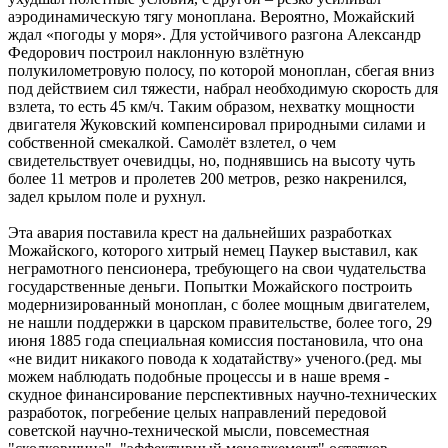
аэродинамическую тягу моноплана. Вероятно, Можайский
ждал «погоды у моря». Для устойчивого разгона Александр
Федорович построил наклонную взлётную
полукилометровую полосу, по которой моноплан, сбегая вниз
под действием сил тяжести, набрал необходимую скорость для
взлета, то есть 45 км/ч. Таким образом, нехватку мощности
двигателя Жуковский компенсировал природными силами и
собственной смекалкой. Самолёт взлетел, о чем
свидетельствует очевидцы, но, поднявшись на высоту чуть
более 11 метров и пролетев 200 метров, резко накренился,
задел крылом поле и рухнул.
Эта авария поставила крест на дальнейших разработках
Можайского, которого хитрый немец Паукер выставил, как
неграмотного пенсионера, требующего на свои чудательства
государственные деньги. Попытки Можайского построить
модернизированный моноплан, с более мощным двигателем,
не нашли поддержки в царском правительстве, более того, 29
июня 1885 года специальная комиссия постановила, что она
«не видит никакого повода к ходатайству» ученого.(ред. мы
можем наблюдать подобные процессы и в наше время -
скудное финансирование перспективных научно-технических
разработок, погребение целых направлений передовой
советской научно-технической мысли, повсеместная