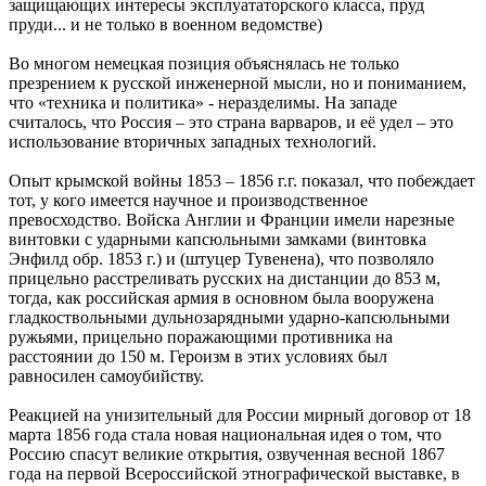
защищающих интересы эксплуататорского класса, пруд
пруди... и не только в военном ведомстве)
Во многом немецкая позиция объяснялась не только
презрением к русской инженерной мысли, но и пониманием,
что «техника и политика» - неразделимы. На западе
считалось, что Россия – это страна варваров, и её удел – это
использование вторичных западных технологий.
Опыт крымской войны 1853 – 1856 г.г. показал, что побеждает
тот, у кого имеется научное и производственное
превосходство. Войска Англии и Франции имели нарезные
винтовки с ударными капсюльными замками (винтовка
Энфилд обр. 1853 г.) и (штуцер Тувенена), что позволяло
прицельно расстреливать русских на дистанции до 853 м,
тогда, как российская армия в основном была вооружена
гладкоствольными дульнозарядными ударно-капсюльными
ружьями, прицельно поражающими противника на
расстоянии до 150 м. Героизм в этих условиях был
равносилен самоубийству.
Реакцией на унизительный для России мирный договор от 18
марта 1856 года стала новая национальная идея о том, что
Россию спасут великие открытия, озвученная весной 1867
года на первой Всероссийской этнографической выставке, в