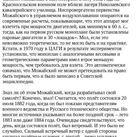
Красносельском военном поле вблизи лагеря Николаевского
кавалерийского училища. Ниспровергатели первенства
Можайского в управляемом воздухоплавании опираются на
современные расчеты, показывающие, что этот аппарат мог
взлететь при мощности двигателей, как минимум в 60 л. с.,
тогда, как на первом русском моноплане были установлены
паровые двигатели в 30 «лошадок». Мол, если это
невозможно теоретически, то не могло быть и на практике.
Кстати, в 1970 году в ЦАГИ в результате экспериментов
установили, что моноплан с аналогичными весовыми и
геометрическими параметрами имел втрое меньшую
мощность, чем требовалось для взлета. Это автоматически
означало, что Можайский не может претендовать на право
быть первым, что и было записано в Советской
энциклопедии.
Знал ли об этом Можайский, когда разрабатывал свой
самолёт? Конечно, знал! Считается, что полёт состоялся 20
июля 1882 года, когда он был показан представителям
военного ведомства и Русского технического общества. Но
многие источники указывают на более поздний срок – лето
1883 или даже 1884 года. Очевидцы свидетельствуют, что
день, когда состоялся полёт, был ветреный. И это было не
случайно. Сильный встречный ветер с одной стороны
ухудшал полётные условия, с другой – резко усиливал