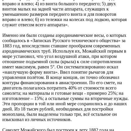
вправо и влево; 4) из винта большого переднего; 5) двух
винтов малых на задней части аппарата, служащих к
уменьшению размеров переднего винта и для поворотов
вправо и влево; 6) из тележки на колесах под лодкою, которая
служит отвесом всего аппарата».
Именно им были созданы аэродинамические весы, о которых
сообщалось в «Записках Русского технического общества» за
1883 год, впоследствии ставшие прообразом современных
аэродинамических труб. Используя их, Можайский первым в
мире установил, что угол воздушной атаки, при котором
отношение подъемной силы (крыла) к силе сопротивления
имеет максимум, равен 5°. Он систематизированно искал
«наилучшую форму винта». Ввел понятие рычагов для
управления полётом. В конце концов, он точно обозначил
контуры финансирования в авиастроении. По его смете, на
двигатель полагалось потратить 40% от стоимости всего
самолета; на материалы и готовые вещи - примерно 25%; на
изготовление – 15%; а остальные суммы на вторичные нужды.
Эти пропорции в той или иной мере сохранились и до наших
дней. Из 18 тысяч рублей, необходимых для постройки
моноплана, были выделены только три, всё остальное он
изыскивал из личных источников.
Самолет Можайского был построен к лету 1882 года на