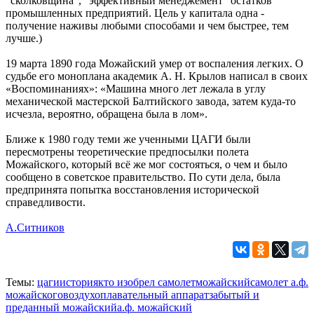
"сколковщина", "эффективный менеджемент" остатков
промышленных предприятий. Цель у капитала одна -
получение наживы любыми способами и чем быстрее, тем
лучше.)
19 марта 1890 года Можайский умер от воспаления легких. О
судьбе его моноплана академик А. Н. Крылов написал в своих
«Воспоминаниях»: «Машина много лет лежала в углу
механической мастерской Балтийского завода, затем куда-то
исчезла, вероятно, обращена была в лом».
Ближе к 1980 году теми же ученными ЦАГИ были
пересмотрены теоретические предпосылки полета
Можайского, который всё же мог состояться, о чем и было
сообщено в советское правительство. По сути дела, была
предпринята попытка восстановления исторической
справедливости.
А.Ситников
Темы:
цаги
история
кто изобрел самолет
можайский
самолет а.ф.
можайского
воздухоплавательный аппарат
забытый и
преданный можайский
а.ф. можайский