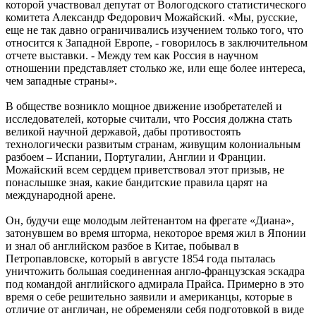
которой участвовал депутат от Вологодского статистического
комитета Александр Федорович Можайский. «Мы, русские,
еще не так давно ограничивались изучением только того, что
относится к Западной Европе, - говорилось в заключительном
отчете выставки. - Между тем как Россия в научном
отношении представляет столько же, или еще более интереса,
чем западные страны».
В обществе возникло мощное движение изобретателей и
исследователей, которые считали, что Россия должна стать
великой научной державой, дабы противостоять
технологически развитым странам, живущим колониальным
разбоем – Испании, Португалии, Англии и Франции.
Можайский всем сердцем приветствовал этот призыв, не
понаслышке зная, какие бандитские правила царят на
международной арене.
Он, будучи еще молодым лейтенантом на фрегате «Диана»,
затонувшем во время шторма, некоторое время жил в Японии
и знал об английском разбое в Китае, побывал в
Петропавловске, который в августе 1854 года пыталась
уничтожить большая соединенная англо-французская эскадра
под командой английского адмирала Прайса. Примерно в это
время о себе решительно заявили и американцы, которые в
отличие от англичан, не обременяли себя подготовкой в виде