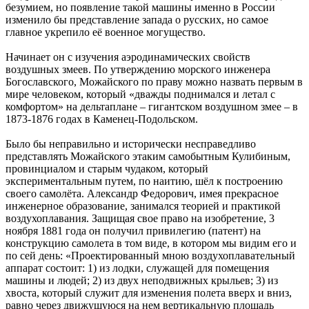
безумием, но появление такой машины именно в России
изменило бы представление запада о русских, но самое
главное укрепило её военное могущество.
Начинает он с изучения аэродинамических свойств
воздушных змеев. По утверждению морского инженера
Богославского, Можайского по праву можно назвать первым в
мире человеком, который «дважды поднимался и летал с
комфортом» на дельтаплане – гигантском воздушном змее – в
1873-1876 годах в Каменец-Подольском.
Было бы неправильно и исторически несправедливо
представлять Можайского этаким самобытным Кулибиным,
провинциалом и старым чудаком, который
экспериментальным путем, по наитию, шёл к построению
своего самолёта. Александр Федорович, имея прекрасное
инженерное образование, занимался теорией и практикой
воздухоплавания. Защищая свое право на изобретение, 3
ноября 1881 года он получил привилегию (патент) на
конструкцию самолета в том виде, в котором мы видим его и
по сей день: «Проектированный мною воздухоплавательный
аппарат состоит: 1) из лодки, служащей для помещения
машины и людей; 2) из двух неподвижных крыльев; 3) из
хвоста, который служит для изменения полета вверх и вниз,
равно через движущуюся на нем вертикальную площадь