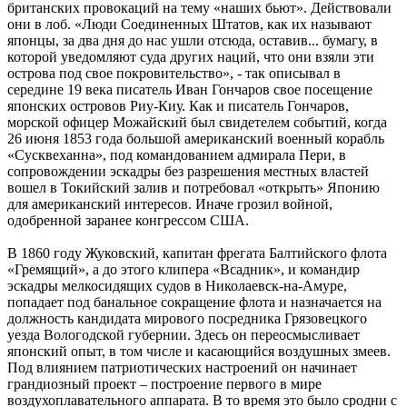
британских провокаций на тему «наших бьют». Действовали
они в лоб. «Люди Соединенных Штатов, как их называют
японцы, за два дня до нас ушли отсюда, оставив... бумагу, в
которой уведомляют суда других наций, что они взяли эти
острова под свое покровительство», - так описывал в
середине 19 века писатель Иван Гончаров свое посещение
японских островов Риу-Киу. Как и писатель Гончаров,
морской офицер Можайский был свидетелем событий, когда
26 июня 1853 года большой американский военный корабль
«Сусквеханна», под командованием адмирала Пери, в
сопровождении эскадры без разрешения местных властей
вошел в Токийский залив и потребовал «открыть» Японию
для американский интересов. Иначе грозил войной,
одобренной заранее конгрессом США.
В 1860 году Жуковский, капитан фрегата Балтийского флота
«Гремящий», а до этого клипера «Всадник», и командир
эскадры мелкосидящих судов в Николаевск-на-Амуре,
попадает под банальное сокращение флота и назначается на
должность кандидата мирового посредника Грязовецкого
уезда Вологодской губернии. Здесь он переосмысливает
японский опыт, в том числе и касающийся воздушных змеев.
Под влиянием патриотических настроений он начинает
грандиозный проект – построение первого в мире
воздухоплавательного аппарата. В то время это было сродни с