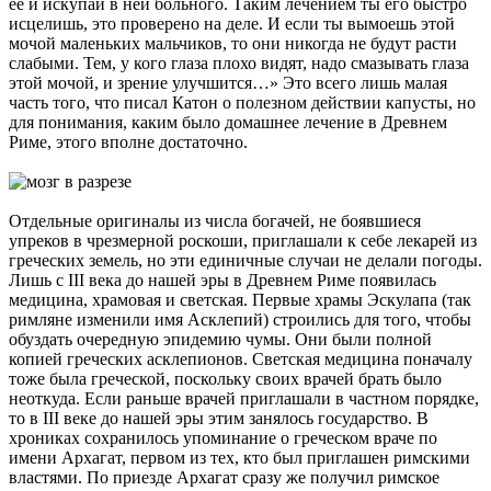
ее и искупай в ней больного. Таким лечением ты его быстро
исцелишь, это проверено на деле. И если ты вымоешь этой
мочой маленьких мальчиков, то они никогда не будут расти
слабыми. Тем, у кого глаза плохо видят, надо смазывать глаза
этой мочой, и зрение улучшится…» Это всего лишь малая
часть того, что писал Катон о полезном действии капусты, но
для понимания, каким было домашнее лечение в Древнем
Риме, этого вполне достаточно.
Отдельные оригиналы из числа богачей, не боявшиеся
упреков в чрезмерной роскоши, приглашали к себе лекарей из
греческих земель, но эти единичные случаи не делали погоды.
Лишь с III века до нашей эры в Древнем Риме появилась
медицина, храмовая и светская. Первые храмы Эскулапа (так
римляне изменили имя Асклепий) строились для того, чтобы
обуздать очередную эпидемию чумы. Они были полной
копией греческих асклепионов. Светская медицина поначалу
тоже была греческой, поскольку своих врачей брать было
неоткуда. Если раньше врачей приглашали в частном порядке,
то в III веке до нашей эры этим занялось государство. В
хрониках сохранилось упоминание о греческом враче по
имени Архагат, первом из тех, кто был приглашен римскими
властями. По приезде Архагат сразу же получил римское