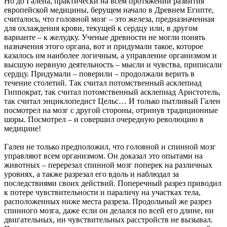
Но до Галена, практически на всем протяжении развития
европейской медицины, берущем начало в Древнем Египте,
считалось, что головной мозг – это железа, предназначенная
для охлаждения крови, текущей к сердцу или, в другом
варианте – к желудку. Ученые древности не могли понять
назначения этого органа, вот и придумали такое, которое
казалось им наиболее логичным, а управление организмом и
высшую нервную деятельность – мысли и чувства, приписали
сердцу. Придумали – поверили – продолжали верить в
течение столетий. Так считал потомственный асклепиад
Гиппократ, так считал потомственный асклепиад Аристотель,
так считал энциклопедист Цельс… И только пытливый Гален
посмотрел на мозг с другой стороны, отринув традиционные
шоры. Посмотрел – и совершил очередную революцию в
медицине!
Гален не только предположил, что головной и спинной мозг
управляют всем организмом. Он доказал это опытами на
животных – перерезал спинной мозг поперек на различных
уровнях, а также разрезал его вдоль и наблюдал за
последствиями своих действий. Поперечный разрез приводил
к потере чувствительности и параличу на участках тела,
расположенных ниже места разреза. Продольный же разрез
спинного мозга, даже если он делался по всей его длине, ни
двигательных, ни чувствительных расстройств не вызывал.