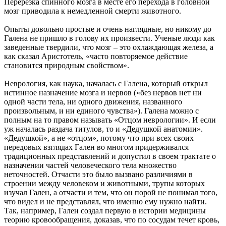
Перерезка спинного мозга в месте его перехода в головной
мозг приводила к немедленной смерти животного.
Опыты довольно простые и очень наглядные, но никому до
Галена не пришло в голову их произвести. Ученые люди как
заведенные твердили, что мозг – это охлаждающая железа, а
как сказал Аристотель, «часто повторяемое действие
становится природным свойством».
Неврология, как наука, началась с Галена, который открыл
истинное назначение мозга и нервов («без нервов нет ни
одной части тела, ни одного движения, названного
произвольным, и ни единого чувства»). Галена можно с
полным на то правом называть «Отцом неврологии». И если
уж началась раздача титулов, то и «Дедушкой анатомии».
«Дедушкой», а не «отцом», потому что при всех своих
передовых взглядах Гален во многом придерживался
традиционных представлений и допустил в своем трактате о
назначении частей человеческого тела множество
неточностей. Отчасти это было вызвано различиями в
строении между человеком и животными, трупы которых
изучал Гален, а отчасти и тем, что он порой не понимал того,
что видел и не представлял, что именно ему нужно найти.
Так, например, Гален создал первую в истории медицины
теорию кровообращения, доказав, что по сосудам течет кровь,