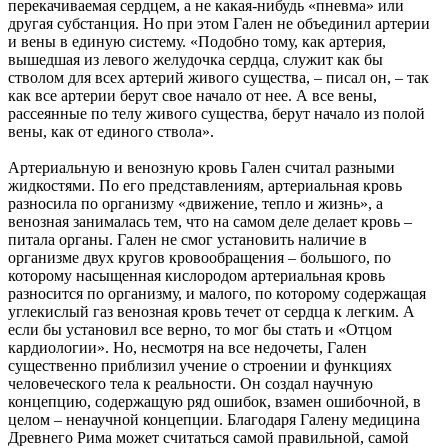
перекачиваемая сердцем, а не какая-нибудь «пневма» или
другая субстанция. Но при этом Гален не объединил артерии
и вены в единую систему. «Подобно тому, как артерия,
вышедшая из левого желудочка сердца, служит как бы
стволом для всех артерий живого существа, – писал он, – так
как все артерии берут свое начало от нее. А все вены,
рассеянные по телу живого существа, берут начало из полой
вены, как от единого ствола».
Артериальную и венозную кровь Гален считал разными
жидкостями. По его представлениям, артериальная кровь
разносила по организму «движение, тепло и жизнь», а
венозная занималась тем, что на самом деле делает кровь –
питала органы. Гален не смог установить наличие в
организме двух кругов кровообращения – большого, по
которому насыщенная кислородом артериальная кровь
разносится по организму, и малого, по которому содержащая
углекислый газ венозная кровь течет от сердца к легким. А
если бы установил все верно, то мог бы стать и «Отцом
кардиологии». Но, несмотря на все недочеты, Гален
существенно приблизил учение о строении и функциях
человеческого тела к реальности. Он создал научную
концепцию, содержащую ряд ошибок, взамен ошибочной, в
целом – ненаучной концепции. Благодаря Галену медицина
Древнего Рима может считаться самой правильной, самой