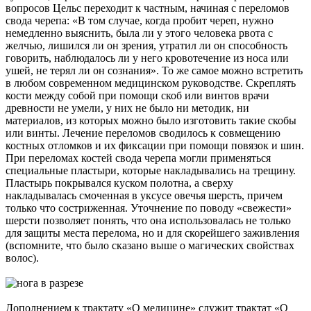
вопросов Цельс переходит к частным, начиная с переломов
свода черепа: «В том случае, когда пробит череп, нужно
немедленно выяснить, была ли у этого человека рвота с
желчью, лишился ли он зрения, утратил ли он способность
говорить, наблюдалось ли у него кровотечение из носа или
ушей, не терял ли он сознания». То же самое можно встретить
в любом современном медицинском руководстве. Скреплять
кости между собой при помощи скоб или винтов врачи
древности не умели, у них не было ни методик, ни
материалов, из которых можно было изготовить такие скобы
или винты. Лечение переломов сводилось к совмещению
костных отломков и их фиксации при помощи повязок и шин.
При переломах костей свода черепа могли применяться
специальные пластыри, которые накладывались на трещину.
Пластырь покрывался куском полотна, а сверху
накладывалась смоченная в уксусе овечья шерсть, причем
только что состриженная. Уточнение по поводу «свежести»
шерсти позволяет понять, что она использовалась не только
для защиты места перелома, но и для скорейшего заживления
(вспомните, что было сказано выше о магических свойствах
волос).
Дополнением к трактату «О медицине» служит трактат «О