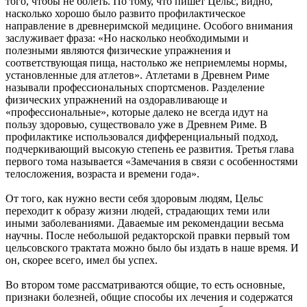
того, чтобы не болеть. По тому, что пишет Цельс, видно,
насколько хорошо было развито профилактическое
направление в древнеримской медицине. Особого внимания
заслуживает фраза: «Но насколько необходимыми и
полезными являются физические упражнения и
соответствующая пища, настолько же неприемлемы нормы,
установленные для атлетов». Атлетами в Древнем Риме
называли профессиональных спортсменов. Разделение
физических упражнений на оздоравливающе и
«профессиональные», которые далеко не всегда идут на
пользу здоровью, существовало уже в Древнем Риме. В
профилактике использовался дифференциальный подход,
подчеркивающий высокую степень ее развития. Третья глава
первого тома называется «Замечания в связи с особенностями
телосложения, возраста и времени года».
От того, как нужно вести себя здоровым людям, Цельс
переходит к образу жизни людей, страдающих теми или
иными заболеваниями. Даваемые им рекомендации весьма
научны. После небольшой редакторской правки первый том
цельсовского трактата можно было бы издать в наше время. И
он, скорее всего, имел бы успех.
Во втором томе рассматриваются общие, то есть основные,
признаки болезней, общие способы их лечения и содержатся