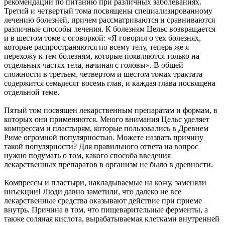
рекомендации по питанию при различных заболеваниях.
Третий и четвертый тома посвящены специализированному
лечению болезней, причем рассматриваются и сравниваются
различные способы лечения. К болезням Цельс возвращается
и в шестом томе с оговоркой: «Я говорил о тех болезнях,
которые распространяются по всему телу, теперь же я
перехожу к тем болезням, которые появляются только на
отдельных частях тела, начиная с головы». В общей
сложности в третьем, четвертом и шестом томах трактата
содержится семьдесят восемь глав, и каждая глава посвящена
отдельной теме.
Пятый том посвящен лекарственным препаратам и формам, в
которых они применяются. Много внимания Цельс уделяет
компрессам и пластырям, которые пользовались в Древнем
Риме огромной популярностью. Можете назвать причину
такой популярности? Для правильного ответа на вопрос
нужно подумать о том, какого способа введения
лекарственных препаратов в организм не было в древности.
Компрессы и пластыри, накладываемые на кожу, заменяли
инъекции! Люди давно заметили, что далеко не все
лекарственные средства оказывают действие при приеме
внутрь. Причина в том, что пищеварительные ферменты, а
также соляная кислота, вырабатываемая клетками внутренней