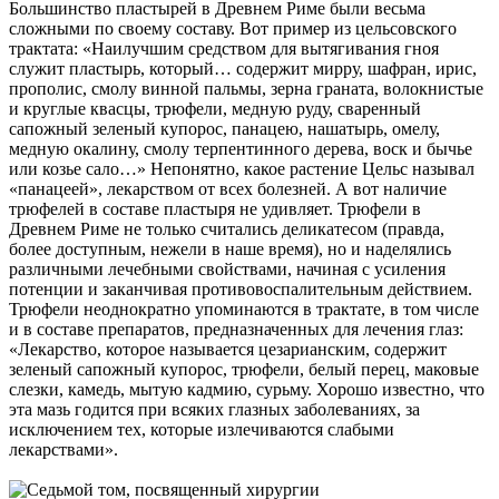
Большинство пластырей в Древнем Риме были весьма
сложными по своему составу. Вот пример из цельсовского
трактата: «Наилучшим средством для вытягивания гноя
служит пластырь, который… содержит мирру, шафран, ирис,
прополис, смолу винной пальмы, зерна граната, волокнистые
и круглые квасцы, трюфели, медную руду, сваренный
сапожный зеленый купорос, панацею, нашатырь, омелу,
медную окалину, смолу терпентинного дерева, воск и бычье
или козье сало…» Непонятно, какое растение Цельс называл
«панацеей», лекарством от всех болезней. А вот наличие
трюфелей в составе пластыря не удивляет. Трюфели в
Древнем Риме не только считались деликатесом (правда,
более доступным, нежели в наше время), но и наделялись
различными лечебными свойствами, начиная с усиления
потенции и заканчивая противовоспалительным действием.
Трюфели неоднократно упоминаются в трактате, в том числе
и в составе препаратов, предназначенных для лечения глаз:
«Лекарство, которое называется цезарианским, содержит
зеленый сапожный купорос, трюфели, белый перец, маковые
слезки, камедь, мытую кадмию, сурьму. Хорошо известно, что
эта мазь годится при всяких глазных заболеваниях, за
исключением тех, которые излечиваются слабыми
лекарствами».