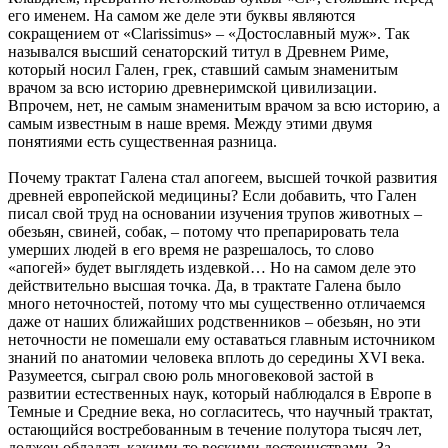
его именем. На самом же деле эти буквы являются
сокращением от «Clarissimus» – «Достославный муж». Так
назывался высший сенаторский титул в Древнем Риме,
который носил Гален, грек, ставший самым знаменитым
врачом за всю историю древнеримской цивилизации.
Впрочем, нет, не самым знаменитым врачом за всю историю, а
самым известным в наше время. Между этими двумя
понятиями есть существенная разница.
Почему трактат Галена стал апогеем, высшей точкой развития
древней европейской медицины? Если добавить, что Гален
писал свой труд на основании изучения трупов животных –
обезьян, свиней, собак, – потому что препарировать тела
умерших людей в его время не разрешалось, то слово
«апогей» будет выглядеть издевкой… Но на самом деле это
действительно высшая точка. Да, в трактате Галена было
много неточностей, потому что мы существенно отличаемся
даже от наших ближайших родственников – обезьян, но эти
неточности не помешали ему оставаться главным источником
знаний по анатомии человека вплоть до середины XVI века.
Разумеется, сыграл свою роль многовековой застой в
развитии естественных наук, который наблюдался в Европе в
Темные и Средние века, но согласитесь, что научный трактат,
остающийся востребованным в течение полутора тысяч лет,
должен обладать какими-то вескими достоинствами. За