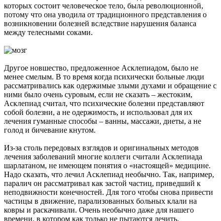
которых состоит человеческое тело, была революционной,
потому что она уводила от традиционного представления о
возникновении болезней вследствие нарушения баланса
между телесными соками.
Другое новшество, предложенное Асклепиадом, было не
менее смелым. В то время когда психически больные люди
рассматривались как одержимые злыми духами и обращение с
ними было очень суровым, если не сказать – жестоким,
Асклепиад считал, что психические болезни представляют
собой болезни, а не одержимость, и использовал для их
лечения гуманные способы – ванны, массажи, диеты, а не
голод и бичевание кнутом.
Из-за столь передовых взглядов и оригинальных методов
лечения заболеваний многие коллеги считали Асклепиада
шарлатаном, не имеющем понятия о «настоящей» медицине.
Надо сказать, что лечил Асклепиад необычно. Так, например,
паралич он рассматривал как застой частиц, приведший к
неподвижности конечностей. Для того чтобы снова привести
частицы в движение, парализованных больных клали на
ковры и раскачивали. Очень необычно даже для нашего
времени, в котором как только не пытаются лечить.