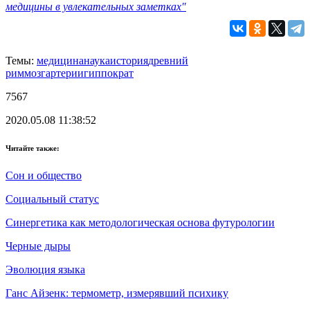
медицины в увлекательных заметках"
Темы:
медицина
наука
история
древний
рим
мозг
артерии
гиппократ
7567
2020.05.08 11:38:52
Читайте также:
Сон и общество
Социальный статус
Синергетика как методологическая основа футурологии
Черные дыры
Эволюция языка
Ганс Айзенк: термометр, измерявший психику