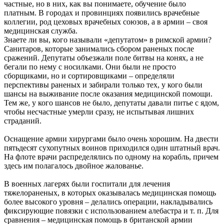
частные, но в них, как вы понимаете, обучение было
платным. В городах и провинциях появились врачебные
коллегии, род цеховых врачебных союзов, а в армии – своя
медицинская служба.
Знаете ли вы, кого называли «депутатом» в римской армии?
Санитаров, которые занимались сбором раненых после
сражений. Депутаты объезжали поле битвы на конях, а не
бегали по нему с носилками. Они были не просто
сборщиками, но и сортировщиками – определяли
перспективы раненых и забирали только тех, у кого были
шансы на выживание после оказания медицинской помощи.
Тем же, у кого шансов не было, депутаты давали питье с ядом,
чтобы несчастные умерли сразу, не испытывая лишних
страданий.
Оснащение армии хирургами было очень хорошим. На двести
пятьдесят сухопутных воинов приходился один штатный врач.
На флоте врачи распределялись по одному на корабль, причем
здесь им полагалось двойное жалованье.
В военных лагерях были госпитали для лечения
тяжелораненых, в которых оказывалась медицинская помощь
более высокого уровня – делались операции, накладывались
фиксирующие повязки с использованием алебастра и т. п. Для
сравнения – медицинская помощь в британской армии