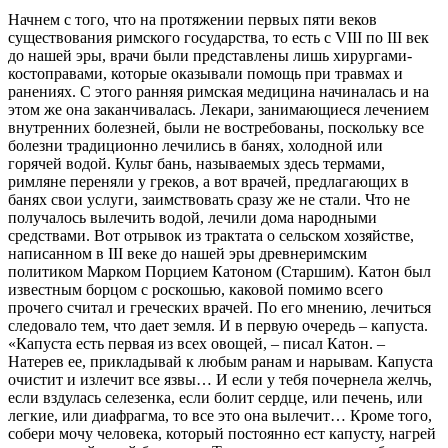
Начнем с того, что на протяжении первых пяти веков
существования римского государства, то есть с VIII по III век
до нашей эры, врачи были представлены лишь хирургами-
костоправами, которые оказывали помощь при травмах и
ранениях. С этого ранняя римская медицина начиналась и на
этом же она заканчивалась. Лекари, занимающиеся лечением
внутренних болезней, были не востребованы, поскольку все
болезни традиционно лечились в банях, холодной или
горячей водой. Культ бань, называемых здесь термами,
римляне переняли у греков, а вот врачей, предлагающих в
банях свои услуги, заимствовать сразу же не стали. Что не
получалось вылечить водой, лечили дома народными
средствами. Вот отрывок из трактата о сельском хозяйстве,
написанном в III веке до нашей эры древнеримским
политиком Марком Порцием Катоном (Старшим). Катон был
известным борцом с роскошью, каковой помимо всего
прочего считал и греческих врачей. По его мнению, лечиться
следовало тем, что дает земля. И в первую очередь – капуста.
«Капуста есть первая из всех овощей, – писал Катон. –
Натерев ее, прикладывай к любым ранам и нарывам. Капуста
очистит и излечит все язвы… И если у тебя почернела желчь,
если вздулась селезенка, если болит сердце, или печень, или
легкие, или диафрагма, то все это она вылечит… Кроме того,
собери мочу человека, который постоянно ест капусту, нагрей