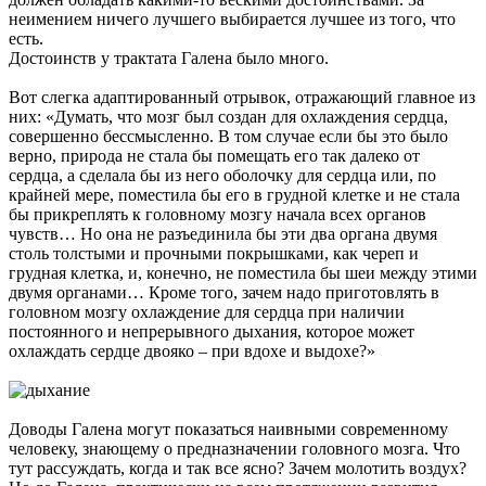
неимением ничего лучшего выбирается лучшее из того, что
есть.
Достоинств у трактата Галена было много.
Вот слегка адаптированный отрывок, отражающий главное из
них: «Думать, что мозг был создан для охлаждения сердца,
совершенно бессмысленно. В том случае если бы это было
верно, природа не стала бы помещать его так далеко от
сердца, а сделала бы из него оболочку для сердца или, по
крайней мере, поместила бы его в грудной клетке и не стала
бы прикреплять к головному мозгу начала всех органов
чувств… Но она не разъединила бы эти два органа двумя
столь толстыми и прочными покрышками, как череп и
грудная клетка, и, конечно, не поместила бы шеи между этими
двумя органами… Кроме того, зачем надо приготовлять в
головном мозгу охлаждение для сердца при наличии
постоянного и непрерывного дыхания, которое может
охлаждать сердце двояко – при вдохе и выдохе?»
Доводы Галена могут показаться наивными современному
человеку, знающему о предназначении головного мозга. Что
тут рассуждать, когда и так все ясно? Зачем молотить воздух?