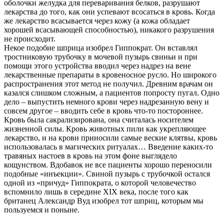
оболочки желудка для переваривания белков, разрушают
лекарства до того, как они успевают всосаться в кровь. Когда
же лекарство всасывается через кожу (а кожа обладает
хорошей всасывающей способностью), никакого разрушения
не происходит.
Некое подобие шприца изобрел Гиппократ. Он вставлял
тростниковую трубочку в мочевой пузырь свиньи и при
помощи этого устройства вводил через надрез на вене
лекарственные препараты в кровеносное русло. Но широкого
распространения этот метод не получил. Древним врачам он
казался слишком сложным, а пациентов попросту пугал. Одно
дело – выпустить немного крови через надрезанную вену и
совсем другое – вводить себе в кровь что-то постороннее.
Кровь была сакрализирована, она считалась носителем
жизненной силы. Кровь животных пили как укрепляющее
лекарство, и на крови приносили самые веские клятвы, кровь
использовалась в магических ритуалах… Введение каких-то
травяных настоев в кровь на этом фоне выглядело
кощунством. Вдобавок не все пациенты хорошо переносили
подобные «инъекции». Свиной пузырь с трубочкой остался
одной из «причуд» Гиппократа, о которой человечество
вспомнило лишь в середине XIX века, после того как
британец Александр Вуд изобрел тот шприц, которым мы
пользуемся и поныне.