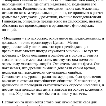
наблюдения, а там, где опыта недоставало, подменяли его
вымыслами. Рационалисты-методики, такие как Асклепиад,
искали во всем материальные причины, не принимая в расчет
домыслы с догадками. Догматики, бывшие последователями
Гиппократа, опирались прежде всего на философию, пытаясь
объяснять все происходящее в организме с философских
позиций.
«Медицина – это искусство, основанное на предположениях и
догадках, – тонко иронизирует Цельс. – Метод
предположений у нее таков, что при преобладающих
правильных ответах иногда случаются ошибки». Но тут же
добавляет: «Если медицина и ошибается в одном случае из
тысячи, это не имеет значения, потому что она помогает
огромному множеству людей». Это очень важная фраза. Она
показывает, что древние римляне доверяли своим врачам,
несмотря на периодически случавшиеся ошибки.
Следовательно, уровень развития медицины был достаточно
высоким и отвечал потребностям общества. К сожалению, в
древности не проводили статистических опросов населения, и
потому нам приходиться делать выводы на основе косвенных
данных. Хорошо, что хотя бы эти данные у нас есть.
Первая книга начинается с того, как нужно вести себя для