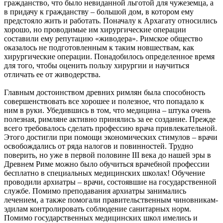
гражданство, что было невиданной льготой для чужеземца, а
в придачу к гражданству – большой дом, в котором ему
предстояло жить и работать. Поначалу к Архагату относились
хорошо, но проводимые им хирургические операции
составили ему репутацию «живодера». Римское общество
оказалось не подготовленным к таким новшествам, как
хирургические операции. Понадобилось определенное время
для того, чтобы оценить пользу хирургии и научиться
отличать ее от живодерства.
Главным достоинством древних римлян была способность
совершенствовать все хорошее и полезное, что попадало к
ним в руки. Убедившись в том, что медицина – штука очень
полезная, римляне активно принялись за ее создание. Прежде
всего требовалось сделать профессию врача привлекательной.
Этого достигли при помощи экономических стимулов – врачи
освобождались от ряда налогов и повинностей. Трудно
поверить, но уже в первой половине III века до нашей эры в
Древнем Риме можно было обучиться врачебной профессии
бесплатно в специальных медицинских школах! Обучение
проводили архиатры – врачи, состоявшие на государственной
службе. Помимо преподавания архиатры занимались
лечением, а также помогали правительственным чиновникам-
эдилам контролировать соблюдение санитарных норм.
Помимо государственных медицинских школ имелись и