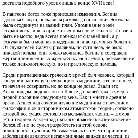
достигла подобного уровня лишь в конце XVII века!
В пантеоне богов тоже произошли изменения. Богиня
здоровья Салута, опекавшая римлян до появления Эскулапа,
была отодвинута на задний план. Упоминание о ней
сохранилось лишь в приветственном слове «салют». Иначе и
быть не могло, ведь всегда побеждает сильнейший, а у
Эскулапа была мощная поддержка в виде храмовых больниц.
От служителей Салуты римлянам, по сути дела, не было
никакой пользы, они только молились богине и совершали
жертвоприношения. А жрецы Эскулапа лечили, оказывали не
только психологическую, но и практическую помощь.
Среди приглашенных греческих врачей был человек, который
совершил настоящую революцию в медицине, а если точнее,
то начал ее совершать, но до конца не довел. Звали его
Асклепиадом, родился он во II веке до нашей эры, а умер в
первой половине следующего века. Как и многие древние
врачи, Асклепиад сочетал изучение медицины с изучением
философии и был сторонником атомистской теории, согласно
которой все сущее состояло из мельчайших частиц – атомов.
Этой теорией Асклепиад пытался объяснить возникновение
болезней, но не сумел разработать на этой основе
полноценного учения. Но сама мысль о том, что причиной
заболеваний являются негармоничные движения частиц, из