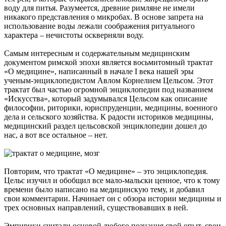
воду для питья. Разумеется, древние римляне не имели
никакого представления о микробах. В основе запрета на
использование воды лежали соображения ритуального
характера – нечистоты оскверняли воду.
Самым интересным и содержательным медицинским
документом римской эпохи является восьмитомный трактат
«О медицине», написанный в начале I века нашей эры
ученым-энциклопедистом Авлом Корнелием Цельсом. Этот
трактат был частью огромной энциклопедии под названием
«Искусства», который задумывался Цельсом как описание
философии, риторики, юриспруденции, медицины, военного
дела и сельского хозяйства. К радости историков медицины,
медицинский раздел цельсовской энциклопедии дошел до
нас, а вот все остальное – нет.
Повторим, что трактат «О медицине» – это энциклопедия.
Цельс изучил и обобщил все мало-мальски ценное, что к тому
времени было написано на медицинскую тему, и добавил
свои комментарии. Начинает он с обзора истории медицины и
трех основных направлений, существовавших в ней.
Эмпирики считали основой любого познания свой опыт, свои