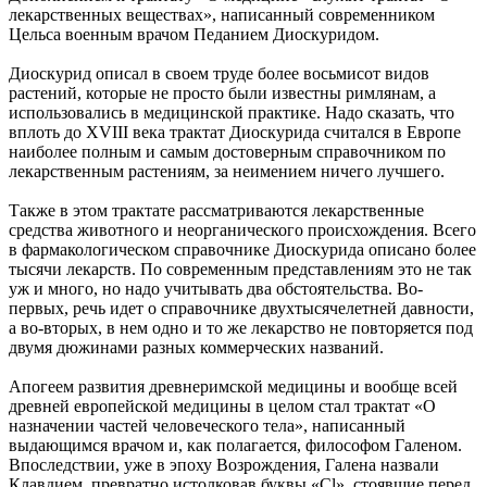
лекарственных веществах», написанный современником
Цельса военным врачом Педанием Диоскуридом.
Диоскурид описал в своем труде более восьмисот видов
растений, которые не просто были известны римлянам, а
использовались в медицинской практике. Надо сказать, что
вплоть до XVIII века трактат Диоскурида считался в Европе
наиболее полным и самым достоверным справочником по
лекарственным растениям, за неимением ничего лучшего.
Также в этом трактате рассматриваются лекарственные
средства животного и неорганического происхождения. Всего
в фармакологическом справочнике Диоскурида описано более
тысячи лекарств. По современным представлениям это не так
уж и много, но надо учитывать два обстоятельства. Во-
первых, речь идет о справочнике двухтысячелетней давности,
а во-вторых, в нем одно и то же лекарство не повторяется под
двумя дюжинами разных коммерческих названий.
Апогеем развития древнеримской медицины и вообще всей
древней европейской медицины в целом стал трактат «О
назначении частей человеческого тела», написанный
выдающимся врачом и, как полагается, философом Галеном.
Впоследствии, уже в эпоху Возрождения, Галена назвали
Клавдием, превратно истолковав буквы «Cl», стоявшие перед