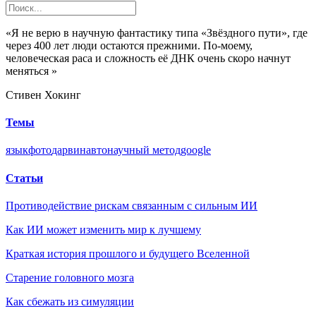
«Я не верю в научную фантастику типа «Звёздного пути», где
через 400 лет люди остаются прежними. По-моему,
человеческая раса и сложность её ДНК очень скоро начнут
меняться »
Стивен Хокинг
Темы
язык
фото
дарвин
авто
научный метод
google
Статьи
Противодействие рискам связанным с сильным ИИ
Как ИИ может изменить мир к лучшему
Краткая история прошлого и будущего Вселенной
Старение головного мозга
Как сбежать из симуляции