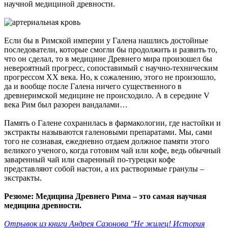
научной медициной древности.
Если бы в Римской империи у Галена нашлись достойные
последователи, которые смогли бы продолжить и развить то,
что он сделал, то в медицине Древнего мира произошел бы
невероятный прогресс, сопоставимый с научно-техническим
прогрессом ХХ века. Но, к сожалению, этого не произошло,
да и вообще после Галена ничего существенного в
древнеримской медицине не происходило. А в середине V
века Рим был разорен вандалами…
Память о Галене сохранилась в фармакологии, где настойки и
экстракты называются галеновыми препаратами. Мы, сами
того не сознавая, ежедневно отдаем должное памяти этого
великого ученого, когда готовим чай или кофе, ведь обычный
заваренный чай или сваренный по-турецки кофе
представляют собой настои, а их растворимые гранулы –
экстракты.
Резюме: Медицина Древнего Рима – это самая научная
медицина древности.
Отрывок из книги Андрея Сазонова "Не жилец! История