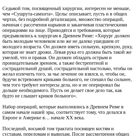
Седьмой том, посвященный хирургии, интересен не меньше,
чем «Сушрута-самхита». Цельс описывает, пусть и в общих
чертах, без подробной детализации, множество операций,
начиная с рассечения нарывов и заканчивая пластическими
операциями на лице. Приводятся и требования, которые
предъявлялись к хирургам в Древнем Риме: «Хирург должен
быть молодым человеком или же не далеко ушедшим от
молодого возраста. Он должен иметь сильную, крепкую, руку,
которая не знает дрожи. Левая рука его должна быть такой же
умелой, что и правая. Он должен обладать острым и
проницательным зрением, а также бестрепетной и
сострадательной душой, сострадательной настолько, чтобы он
желал излечить того, за чье лечение он взялся, и, чтобы он,
будучи встревожен криками больного, не спешил бы сильнее,
чем того требуют интересы дела, но и не оперировал бы
дольше необходимого. Пусть он делает свое дело так, как
будто не слышит криков больного».
Набор операций, которые выполнялись в Древнем Риме в
самом начале нашей эры, соответствует тому, что делался в
Европе и Америке в… начале ХХ века.
Последний, восьмой том трактата посвящен костям и
суставам, переломам и вывихам. После рассмотрения общих