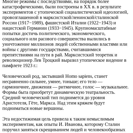
Многие режимы с последствиями, на порядок более
катастрофическими, были построены в XX в. в результате
экспериментов с утопической социалистической идеологией,
провозглашенной в марксистской/ленинской/сталинской
России (1917−1989), фашистской Италии (1922−1943) и
нацистской Германии (1933−1945). Крупномасштабные
попытки достичь политического, экономического,
социального или расового совершенства вылились в
уничтожение миллионов людей собственными властями или
войны с другими государствами, считавшимися
препятствиями на пути в рай. Марксистский теоретик и
революционер Лев Троцкий выразил утопическое видение в
памфлете 1923 г.:
Человеческий род, застывший Homo sapiens, станет
несравненно сильнее, умнее, тоньше; его тело —
гармоничнее, движения — ритмичнее, голос — музыкальнее.
Формы быта приобретут динамическую театральность.
Средний человеческий тип поднимется до уровня
Аристотеля, Гёте, Маркса. Над этим кряжем будут
подниматься новые вершины.
Эта недостижимая цель привела к таким немыслимым
экспериментам, как опыты И. Иванова, которому Сталин
поручил заняться скрещиванием людей и человекообразных