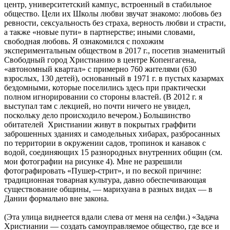
центр, университетский кампус, встроенный в стабильное
общество. Цели их Школы любви звучат знакомо: любовь без
ревности, сексуальность без страха, верность любви и страсти,
а также «новые пути» в партнерстве; иными словами,
свободная любовь. Я ознакомился с похожим
экспериментальным обществом в 2017 г., посетив знаменитый
Свободный город Христианию в центре Копенгагена,
«автономный квартал» с примерно 760 жителями (630
взрослых, 130 детей), основанный в 1971 г. в пустых казармах
бездомными, которые поселились здесь при практически
полном игнорировании со стороны властей. (В 2012 г. я
выступал там с лекцией, но почти ничего не увидел,
поскольку дело происходило вечером.) Большинство
обитателей Христиании живут в покрытых граффити
заброшенных зданиях и самодельных хибарах, разбросанных
по территории в окружении садов, тропинок и канавок с
водой, соединяющих 15 разнородных внутренних общин (см.
мои фотографии на рисунке 4). Мне не разрешили
фотографировать «Пушер-стрит», и по веской причине:
традиционная товарная культура, давно обеспечивающая
существование общины, — марихуана в разных видах — в
Дании формально вне закона.
(Эта улица виднеется вдали слева от меня на селфи.) «Задача
Христиании — создать самоуправляемое общество, где все и