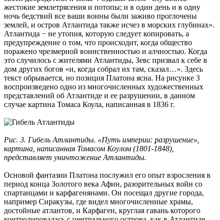
жестокие землетрясения и потопы; и в один день и в одну
ночь бедствий все ваши воины были заживо проглочены
землей, и остров Атлантида также исчез в морских глубинах».
Атлантида − не утопия, которую следует копировать, а
предупреждение о том, что происходит, когда общество
поражено чрезмерной воинственностью и алчностью. Когда
это случилось с жителями Атлантиды, Зевс призвал к себе в
дом других богов «и, когда собрал их там, сказал…». Здесь
текст обрывается, но позиция Платона ясна. На рисунке 3
воспроизведено одно из многочисленных художественных
представлений об Атлантиде и ее разрушении, в данном
случае картина Томаса Коула, написанная в 1836 г.
Рис. 3. Гибель Атлантиды. «Путь империи: разрушение»,
картина, написанная Томасом Коулом (1801-1848),
представляет уничтожение Атлантиды.
Основой фантазии Платона послужил его опыт взросления в
период конца Золотого века Афин, разорительных войн со
спартанцами и карфагенянами. Он посещал другие города,
например Сиракузы, где видел многочисленные храмы,
достойные атлантов, и Карфаген, круглая гавань которого
контролировалась с центрального острова, как в Атлантиде.