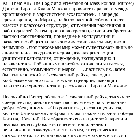
Kill Them All? The Logic and Prevention of Mass Political Murder)
Дэниэл Чирот и Кларк Макколи проводят параллели между
христианской и марксистской эсхатологией. В мире до
грехопадения, по Марксу, не было частной собственности,
классов и классовой структуры, отчуждения работников и
работодателей. Затем произошло грехопадение и изобретение
частной собственности, приведшее к эксплуатации и
разделению общества на экономические классы имущих и
неимущих. Этот греховный мир может существовать лишь до
апокалипсиса, когда «последняя ужасная революция
уничтожит капитализм, отчуждение, эксплуатацию и
неравенство». Избранными в этой эсхатологии являются,
естественно, коммунисты и Маркс — Спаситель их. Затем
был гитлеровский «Тысячелетний рейх», еще один
воображаемый эсхатологический сценарий, имеющий
параллели с христианством, рассуждают Чирот и Макколи:
Неслучайно Гитлер обещал «Тысячелетний рейх», тысячу лет
совершенства, аналогичные тысячелетнему царствованию
добра, обещанному в «Откровении» до возвращения зла,
великой битвы между добром и злом и окончательной победы
Бога над Сатаной. Вся образность его нацистской партии и
режима была глубоко мистической, наполненной
религиозным, зачастую христианским, литургическим
символизмом, и апеллировала к высшему закону, к миссии,