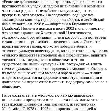
«Решение действовать стало результатом долгих лет моего
противостояния упадку западной цивилизации и осознания,
что только радикальные действия могут замедлить или
прекратить этот упадок». На следующий год Рудольф
заминировал клинику, где проводили аборты, и лесбийский
бар в Атланте, а в 1998 г. — абортарий в Бирмингеме
(Алабама). После его поимки в июне 2003 г. стало известно,
что он член движения Христианской Идентичности,
экстремистской организации, члены которой считают евреев
сатанистами и чернокожих — недочеловеками. Он сказал
представителям закона, что хотел победить аборты и
«гомосексуальную повестку дня», которые считал результатом
«гнилого пиршества материализма и сибаритства», защитить
«целостность американского общества» и «само
существование нашей культуры». Он рассуждал: «Ставить
гомосексуальные отношения вровень с эталоном и объявлять
их всего лишь законным выбором образа жизни — значит
открыто покушаться на здоровье и чистоту цивилизации в
долгосрочной перспективе и ставить под угрозу сами основы
общества».
Готовность отвечать жестокостью на кажущийся крах
цивилизации превратила в террориста гения математики с
гарвардским дипломом Теда Казински, известного как
Унабомбер. С 1978 по 1995 г. он приговаривал людей к