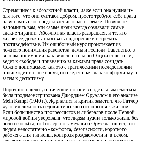
Стремящиеся к абсолютной власти, даже если она нужна им
для того, что они считают добром, просто требуют себе права
навязывать свое представление о рае на земле. Позвольте
напомнить вам, эти самые люди всегда создавали самые
адские тирании. Абсолютная власть развращает, и те, кто
желает ее, должны вызывать подозрение и встречать
противодействие. Их ошибочный курс проистекает из
ложного понимания равенства, дамы и господа. Равенство, в
верном понимании, как видели его наши Отцы-основатели,
ведет к свободе и признанию за каждым права созидать.
Ложно понимаемое, как это с трагическими последствиями
происходит в наше время, оно ведет сначала к конформизму, а
затем к деспотизму.
Порочность цели утопической погони за идеальным счастьем
была продемонстрирована Джорджем Оруэллом в его анализе
Mein Kampf (1940 г.). Журналист и критик заметил, что Гитлер
«уловил ложность гедонистического отношения к жизни».
Если большинство прогрессистов и либералов после Первой
мировой войны уверовали, что людям нужна только жизнь без
боли и борьбы, то Гитлер, по замечанию Оруэлла, понял, что
людям недостаточно «комфорта, безопасности, короткого
рабочего дня, гигиены, контроля рождаемости и, в целом,
здравого смысла; они также, пусть неосознанно, стремятся к