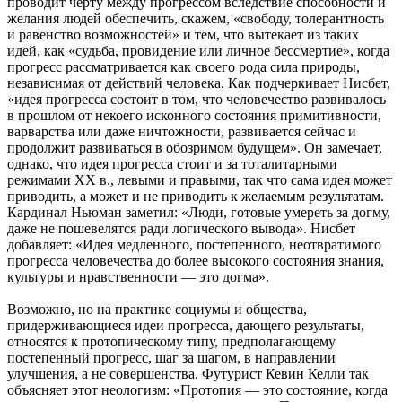
проводит черту между прогрессом вследствие способности и
желания людей обеспечить, скажем, «свободу, толерантность
и равенство возможностей» и тем, что вытекает из таких
идей, как «судьба, провидение или личное бессмертие», когда
прогресс рассматривается как своего рода сила природы,
независимая от действий человека. Как подчеркивает Нисбет,
«идея прогресса состоит в том, что человечество развивалось
в прошлом от некоего исконного состояния примитивности,
варварства или даже ничтожности, развивается сейчас и
продолжит развиваться в обозримом будущем». Он замечает,
однако, что идея прогресса стоит и за тоталитарными
режимами XX в., левыми и правыми, так что сама идея может
приводить, а может и не приводить к желаемым результатам.
Кардинал Ньюман заметил: «Люди, готовые умереть за догму,
даже не пошевелятся ради логического вывода». Нисбет
добавляет: «Идея медленного, постепенного, неотвратимого
прогресса человечества до более высокого состояния знания,
культуры и нравственности — это догма».
Возможно, но на практике социумы и общества,
придерживающиеся идеи прогресса, дающего результаты,
относятся к протопическому типу, предполагающему
постепенный прогресс, шаг за шагом, в направлении
улучшения, а не совершенства. Футурист Кевин Келли так
объясняет этот неологизм: «Протопия — это состояние, когда