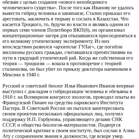
обезьян с целью создания «нового непобедимого
человеческого существа». После того как Иванову не удалось
вывести гибрид человека и шимпанзе, Сталин приказал его
арестовать, заключить в тюрьму и сослать в Казахстан. Что
касается Троцкого, то, будучи во власти и являясь одним из
первых семи членов Политбюро ВКП(б), он организовал
концентрационные лагеря для отказавшихся присоединяться к
его великому утопическому эксперименту. Из них
впоследствии развился «архипелаг ГУЛаг», где погибли
миллионы русских граждан, считавшихся препятствиями на
пути в грядущий утопический рай. Когда же собственная его
теория — троцкизм — вошла в противоречие с теорией
сталинизма, он был убит по приказу диктатора наемником в
Мексике в 1940 г.
Русский и советский биолог Илья Иванович Иванов впервые
выступил с докладом о гибридизации человека и обезьяны в
1910 г. на Всемирном конгрессе зоологов, проводил опыты во
Французской Гвиане на средства парижского Института
Пастера. В Советской России он пытался заинтересовать
своим проектом нескольких официальных лиц, получил
поддержку Н.П. Горбунова, управляющего делами СНК
СССР, и общества биологов-материалистов. Подвергся
политической критике в своем институте, был сослан в Алма-
Ату с сохранением звания и должности, где вскоре умер.