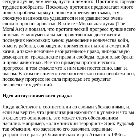
сегодня лучше, чем вчера, пусть и немного. Протопию гораздо
труднее вообразить. Поскольку протопия предполагает много
новых проблем наряду с новыми преимуществами, эту
сложную взаимосвязь удавшегося и не удавшегося очень
сложно прогнозировать». В книге «Моральная дуга» (The
Moral Arc) я показал, что протопический прогресс лучше всего
описывает монументальные нравственные достижения
последних нескольких веков: уменьшение количества войн,
отмену рабства, сокращение применения пыток и смертной
казни, а также всеобщее избирательное право, либеральную
демократию, гражданские права и свободы, однополые браки
и права животных. Все это примеры протопического
прогресса, в том смысле что к ним шли постепенно, шаг за
шагом. В этом нет ничего телеологического или неизбежного,
поскольку прогресс не сила природы; это результат
человеческих действий.
Идея антиутопического упадка
Люди действуют в соответствии со своими убеждениями, и,
если вы верите, что цивилизация находится в упадке и что вы
в силах это остановить, это может стать обоснованием
насилия. Например, «олимпийский террорист» Эрик Рудольф
так объяснил, что заставило его заложить взрывные
устройства в разгар Олимпийских игр в Атланте в 1996 г.: