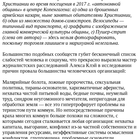
Христиании во время посещения в 2017 г. «автономной
общины» в центре Копенгагена: а) одна из брошенных
армейских казарм, ныне занятых обитателями Христиании,
б) один из множества домов-самостроев. Велосипеды —
типичный вид транспорта, в) граффити с изображением
главной коммерческой культуры общины, г) Пушер-стрит
(слева от автора) — здесь нельзя фотографировать,
поскольку торговля гашишем и марихуаной нелегальна.
Большинство подобных сообществ губит бесконечный список
слабостей человека и социума, что прекрасно выразила мастер
журналистских расследований Алекса Клэй в исследовании
причин провала большинства человеческих организаций:
Малярийные болота, ложные пророчества, сексуальная
политика, тираны-основатели, харизматичные аферисты,
нехватка чистой питьевой воды, бедные почвы, неумелый
труд, синдром неугомонного мечтателя, непригодная для
обработки земля — все это гипертрофирует проблемы на
тернистом пути коммун. Но непосредственные причины
краха многих коммун больше похожи на сложности, с
которыми сегодня сталкивается любая организация: нехватка
капитала, выгорание, конфликт из-за частной собственности и
управления ресурсами, неэффективные системы осмысления
конфликтов, групповщина, проблемные основатели,