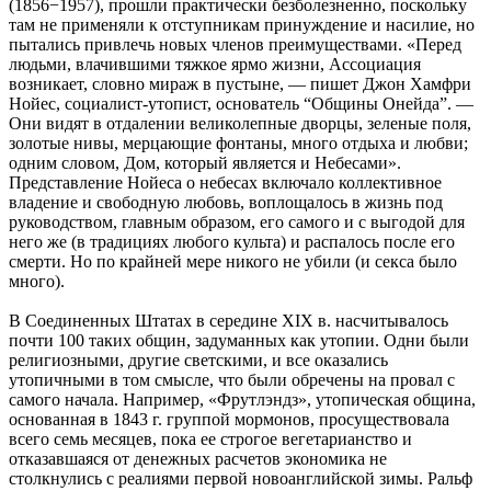
(1856−1957), прошли практически безболезненно, поскольку
там не применяли к отступникам принуждение и насилие, но
пытались привлечь новых членов преимуществами. «Перед
людьми, влачившими тяжкое ярмо жизни, Ассоциация
возникает, словно мираж в пустыне, — пишет Джон Хамфри
Нойес, социалист-утопист, основатель “Общины Онейда”. —
Они видят в отдалении великолепные дворцы, зеленые поля,
золотые нивы, мерцающие фонтаны, много отдыха и любви;
одним словом, Дом, который является и Небесами».
Представление Нойеса о небесах включало коллективное
владение и свободную любовь, воплощалось в жизнь под
руководством, главным образом, его самого и с выгодой для
него же (в традициях любого культа) и распалось после его
смерти. Но по крайней мере никого не убили (и секса было
много).
В Соединенных Штатах в середине XIX в. насчитывалось
почти 100 таких общин, задуманных как утопии. Одни были
религиозными, другие светскими, и все оказались
утопичными в том смысле, что были обречены на провал с
самого начала. Например, «Фрутлэндз», утопическая община,
основанная в 1843 г. группой мормонов, просуществовала
всего семь месяцев, пока ее строгое вегетарианство и
отказавшаяся от денежных расчетов экономика не
столкнулись с реалиями первой новоанглийской зимы. Ральф