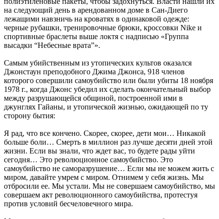
полиэтиленовые пакеты, чтобы задохнуться. Власти нашли их
на следующий день в арендованном доме в Сан-Диего
лежащими навзничь на кроватях в одинаковой одежде:
черные рубашки, тренировочные брюки, кроссовки Nike и
спортивные браслеты выше локтя с надписью «Группа
высадки “Небесные врата”».
Самым убийственным из утопических культов оказался
Джонстаун преподобного Джима Джонса, 918 членов
которого совершили самоубийство или были убиты 18 ноября
1978 г., когда Джонс убедил их сделать окончательный выбор
между разрушающейся общиной, построенной ими в
джунглях Гайаны, и утопической жизнью, ожидающей по ту
сторону бытия:
Я рад, что все кончено. Скорее, скорее, дети мои… Никакой
больше боли… Смерть в миллион раз лучше десяти дней этой
жизни. Если вы знали, что ждет вас, то будете рады уйти
сегодня… Это революционное самоубийство. Это
самоубийство не саморазрушение… Если мы не можем жить с
миром, давайте умрем с миром. Отнимем у себя жизнь. Мы
отбросили ее. Мы устали. Мы не совершаем самоубийство, мы
совершаем акт революционного самоубийства, протестуя
против условий бесчеловечного мира.