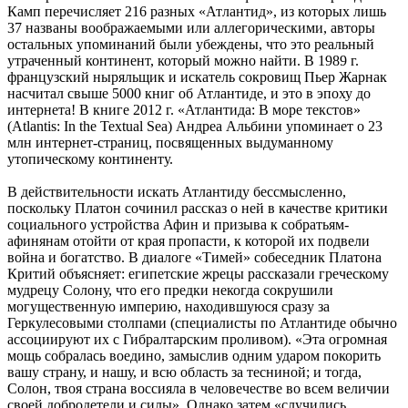
Камп перечисляет 216 разных «Атлантид», из которых лишь
37 названы воображаемыми или аллегорическими, авторы
остальных упоминаний были убеждены, что это реальный
утраченный континент, который можно найти. В 1989 г.
французский ныряльщик и искатель сокровищ Пьер Жарнак
насчитал свыше 5000 книг об Атлантиде, и это в эпоху до
интернета! В книге 2012 г. «Атлантида: В море текстов»
(Atlantis: In the Textual Sea) Андреа Альбини упоминает о 23
млн интернет-страниц, посвященных выдуманному
утопическому континенту.
В действительности искать Атлантиду бессмысленно,
поскольку Платон сочинил рассказ о ней в качестве критики
социального устройства Афин и призыва к собратьям-
афинянам отойти от края пропасти, к которой их подвели
война и богатство. В диалоге «Тимей» собеседник Платона
Критий объясняет: египетские жрецы рассказали греческому
мудрецу Солону, что его предки некогда сокрушили
могущественную империю, находившуюся сразу за
Геркулесовыми столпами (специалисты по Атлантиде обычно
ассоциируют их с Гибралтарским проливом). «Эта огромная
мощь собралась воедино, замыслив одним ударом покорить
вашу страну, и нашу, и всю область за тесниной; и тогда,
Солон, твоя страна воссияла в человечестве во всем величии
своей добродетели и силы». Однако затем «случились