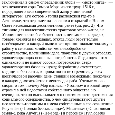
заключенная в самом определении: utopia — «место нигде», —
это неологизм сэра Томаса Мора из его труда 1516 г.,
породившего весь современный жанр утопической
литературы. Его остров Утопия расположен где-то в
Атлантике, что отражает начало эпохи открытий в Новом
Свете несколькими десятилетиями ранее (см. рис. 2). Что
типично для коллективистских трактовок этого жанра, на
Утопии нет частной собственности, нет замков на дверях,
товары хранятся на складах, откуда люди берут только
необходимое, и каждый выполняет принципиально значимую
работу в сельском хозяйстве, металлообработке,
строительстве, плотницком деле, ткачестве и других отраслях,
удовлетворяющих основные потребности. Люди одеваются
одинаково и не имеют особых потребностей сверх
удовлетворения базовых нужд; безработица отсутствует,
медицина бесплатна, к приватности не стремятся, у всех
шестичасовой рабочий день, ставший возможным, поскольку
в каждом домохозяйстве имеются два раба. Ученые много
спорят о том, почему Мор написал «Утопию» и в какой мере
отразил в ней недостатки собственного общества, но
очевидно, что он высказывается о невозможности достижения
социального совершенства, о чем свидетельствуют другие
неологизмы-топонимы и имена собственные в его сочинении:
Polyleritae («Полная бессмыслица»), Macarenses («Счастливая
земля»), река Anydrus («Не-вода») и персонаж Hythlodaeus