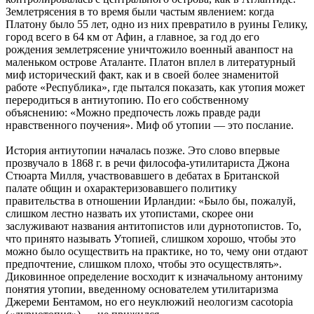
Землетрясения в то время были частым явлением: когда
Платону было 55 лет, одно из них превратило в руины Гелику,
город всего в 64 км от Афин, а главное, за год до его
рождения землетрясение уничтожило военный аванпост на
маленьком острове Аталанте. Платон вплел в литературный
миф исторический факт, как и в своей более знаменитой
работе «Республика», где пытался показать, как утопия может
переродиться в антиутопию. По его собственному
объяснению: «Можно предпочесть ложь правде ради
нравственного поучения». Миф об утопии — это послание.
История антиутопии началась позже. Это слово впервые
прозвучало в 1868 г. в речи философа-утилитариста Джона
Стюарта Милля, участвовавшего в дебатах в Британской
палате общин и охарактеризовавшего политику
правительства в отношении Ирландии: «Было бы, пожалуй,
слишком лестно назвать их утопистами, скорее они
заслуживают названия антитопистов или дурнотопистов. То,
что принято называть Утопией, слишком хорошо, чтобы это
можно было осуществить на практике, но то, чему они отдают
предпочтение, слишком плохо, чтобы это осуществлять».
Диковинное определение восходит к изначальному антониму
понятия утопии, введенному основателем утилитаризма
Джереми Бентамом, но его неуклюжий неологизм cacotopia