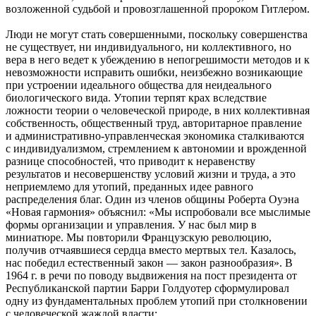
возложенной судьбой и провозглашенной пророком Гитлером.
Люди не могут стать совершенными, поскольку совершенства
не существует, ни индивидуального, ни коллективного, но
вера в него ведет к убеждению в непогрешимости методов и к
невозможности исправить ошибки, неизбежно возникающие
при устроении идеального общества для неидеального
биологического вида. Утопии терпят крах вследствие
ложности теории о человеческой природе, в них коллективная
собственность, общественный труд, авторитарное правление
и административно-управленческая экономика сталкиваются
с индивидуализмом, стремлением к автономии и врожденной
разнице способностей, что приводит к неравенству
результатов и несовершенству условий жизни и труда, а это
неприемлемо для утопий, преданных идее равного
распределения благ. Один из членов общины Роберта Оуэна
«Новая гармония» объяснил: «Мы испробовали все мыслимые
формы организации и управления. У нас был мир в
миниатюре. Мы повторили Французскую революцию,
получив отчаявшиеся сердца вместо мертвых тел. Казалось,
нас победил естественный закон — закон разнообразия». В
1964 г. в речи по поводу выдвижения на пост президента от
Республиканской партии Барри Голдуотер сформулировал
одну из фундаментальных проблем утопий при столкновении
с человеческой жаждой власти: