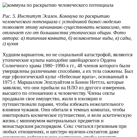
Рис. 5. Институт Эсален. Коммуна по раскрытию
человеческого потенциала с устойчивой бизнес-моделью
позволяет этому начинанию существовать независимо, что
отличает его от большинства утопических общин. Фото
автора: а) типичная комната, б) великолепные виды, в) сады,
г) кухня
Худшим вариантом, но не социальной катастрофой, являются
утопические культы наподобие швейцарского Ордена
Солнечного храма 1980−1990-х гг., 48 членов которого были
умерщвлены различными способами, а их тела сожжены. Был
еще уфологический культ «Небесные врата», основанный в
1975 г. Маршаллом Эпплуайтом и Бонни Неттлз, которые
заявляли, что они прибыли на НЛО из другого измерения,
высшего по отношению к человечеству. Члены секты
продавали свое имущество, жили в изоляции и
путешествовали парами, чтобы избежать нежелательного
влияния чужаков. Они обитали в темных комнатах, чтобы
имитировать космическое путешествие, и вели аскетическую
жизнь с минимумом материальных предметов и
монастырским распорядком. Секс считался греховным при
любых отношениях, и шестеро мужчин-сектантов даже