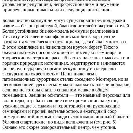
управление репутацией, непрофессионализм и неумение
привлечь новые таланты или следующие поколения.
Большинство коммун не могут существовать без поддержки
извне — без покровителей, благотворителей и жертвователей.
Более устойчивая бизнес-модель коммуны реализована в
Институте Эсален в калифорнийском Биг-Сюр, центре
раскрытия человеческого потенциала, где я бывал много раз.
В этом комплексе на живописном крутом берегу Тихого
океана платежеспособные клиенты посещают семинары и
творческие мастерские, расслабляются на сеансах массажа и в
горячих природных источниках, медитируют и занимаются
йогой, едят здоровую органическую пищу и совершают
экскурсии по окрестностям. Цены ниже, чем в
пятизвездочных курортных отелях соседнего Монтерея, но за
несколько дней здесь легко можно выложить тысячи долларов,
если вы не готовы спать в спальном мешке в общем
помещении. Здешние обитатели — это наемный персонал или
волонтеры, отрабатывающие свое проживание на кухне,
ухаживающие за садами и территорией или руководящие
семинарами и прочей деятельностью, а ежегодный сбор
пожертвований помогает сводить многомиллионный бюджет.
Условия спартанские, но виды великолепны (см. рис. 5).
Однако это скорее оздоровительный центр, чем утопия.