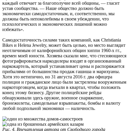
каждый отвечает за благополучие всей общины, — гласит
устав сообщества. — Наше общество должно быть
экономически самодостаточным, и, соответственно, мы
должны быть непоколебимы в своем убеждении, что
психологических и экономических лишений можно
избежать».
Самодостаточность силами таких компаний, как Christiania
Bikes и Helena Jewelry, может быть целью, но место выглядит
неотличимым от калифорнийских общин хиппи 1960-х гг.,
времен моей юности. Хозяева сказали мне, что стесняющиеся
фотографироваться наркодилеры входят в организованный
наркокартель, который устанавливает цены и распоряжается
прибылями от большинства продаж гашиша и марихуаны.
Хотя это нетипично, но 31 августа 2016 г. два офицера
полиции и гражданское лицо были застрелены вооруженным
наркоторговцем, когда въехали в квартал, чтобы положить
конец этому бизнесу. Другие полицейские рейды
обнаруживали здесь оружие, военное снаряжение,
бронежилеты, самодельные взрывпакеты, бомбы и валюту
любой подпольной экономики — наличность.
Рис. 4. Впечатления автора от Свободного города