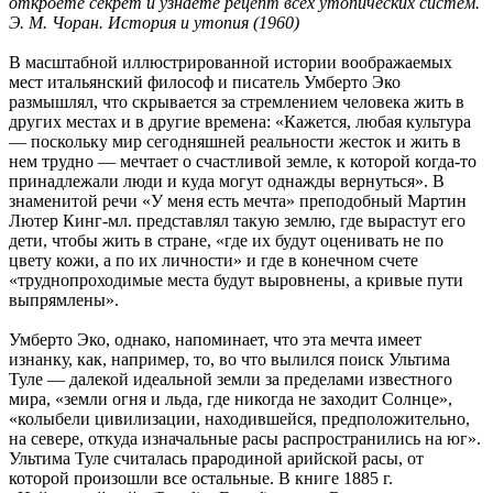
откроете секрет и узнаете рецепт всех утопических систем.
Э. М. Чоран. История и утопия (1960)
В масштабной иллюстрированной истории воображаемых
мест итальянский философ и писатель Умберто Эко
размышлял, что скрывается за стремлением человека жить в
других местах и в другие времена: «Кажется, любая культура
— поскольку мир сегодняшней реальности жесток и жить в
нем трудно — мечтает о счастливой земле, к которой когда-то
принадлежали люди и куда могут однажды вернуться». В
знаменитой речи «У меня есть мечта» преподобный Мартин
Лютер Кинг-мл. представлял такую землю, где вырастут его
дети, чтобы жить в стране, «где их будут оценивать не по
цвету кожи, а по их личности» и где в конечном счете
«труднопроходимые места будут выровнены, а кривые пути
выпрямлены».
Умберто Эко, однако, напоминает, что эта мечта имеет
изнанку, как, например, то, во что вылился поиск Ультима
Туле — далекой идеальной земли за пределами известного
мира, «земли огня и льда, где никогда не заходит Солнце»,
«колыбели цивилизации, находившейся, предположительно,
на севере, откуда изначальные расы распространились на юг».
Ультима Туле считалась прародиной арийской расы, от
которой произошли все остальные. В книге 1885 г.