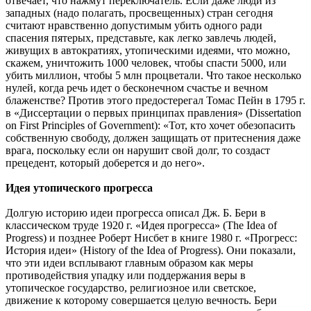
отвечает, что нажмут переключатель. Если даже люди из
западных (надо полагать, просвещенных) стран сегодня
считают нравственно допустимым убить одного ради
спасения пятерых, представьте, как легко завлечь людей,
живущих в автократиях, утопическими идеями, что можно,
скажем, уничтожить 1000 человек, чтобы спасти 5000, или
убить миллион, чтобы 5 млн процветали. Что такое несколько
нулей, когда речь идет о бесконечном счастье и вечном
блаженстве? Против этого предостерегал Томас Пейн в 1795 г.
в «Диссертации о первых принципах правления» (Dissertation
on First Principles of Government): «Тот, кто хочет обезопасить
собственную свободу, должен защищать от притеснения даже
врага, поскольку если он нарушит свой долг, то создаст
прецедент, который доберется и до него».
Идея утопического прогресса
Долгую историю идеи прогресса описал Дж. Б. Бери в
классическом труде 1920 г. «Идея прогресса» (The Idea of
Progress) и позднее Роберт Нисбет в книге 1980 г. «Прогресс:
История идеи» (History of the Idea of Progress). Они показали,
что эти идеи всплывают главным образом как меры
противодействия упадку или поддержания веры в
утопическое государство, религиозное или светское,
движение к которому совершается целую вечность. Бери