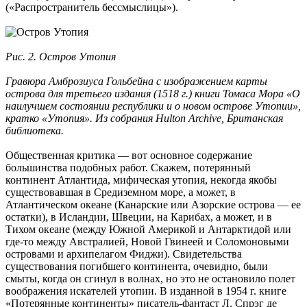
(«Распространитель бессмыслицы»).
Рис. 2. Остров Утопия
Гравюра Амброзиуса Гольбейна с изображением карты
острова для третьего издания (1518 г.) книги Томаса Мора «О
наилучшем состоянии республики и о новом острове Утопии»,
кратко «Утопия». Из собрания Hulton Archive, Британская
библиотека.
Общественная критика — вот основное содержание
большинства подобных работ. Скажем, потерянный
континент Атлантида, мифическая утопия, некогда якобы
существовавшая в Средиземном море, а может, в
Атлантическом океане (Канарские или Азорские острова — ее
остатки), в Исландии, Швеции, на Карибах, а может, и в
Тихом океане (между Южной Америкой и Антарктидой или
где-то между Австралией, Новой Гвинеей и Соломоновыми
островами и архипелагом Фиджи). Свидетельства
существования погибшего континента, очевидно, были
смыты, когда он сгинул в волнах, но это не остановило полет
воображения искателей утопии. В изданной в 1954 г. книге
«Потерянные континенты» писатель-фантаст Л. Спрэг де