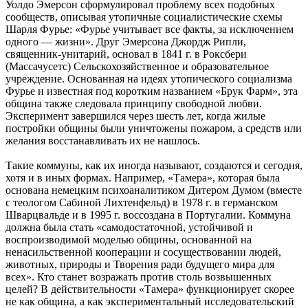
Уолдо Эмерсон сформулировал проблему всех подобных
сообществ, описывая утопичные социалистические схемы
Шарля Фурье: «Фурье учитывает все факты, за исключением
одного — жизни». Друг Эмерсона Джордж Рипли,
священник-унитарий, основал в 1841 г. в Роксбери
(Массачусетс) Сельскохозяйственное и образовательное
учреждение. Основанная на идеях утопического социализма
Фурье и известная под коротким названием «Брук Фарм», эта
община также следовала принципу свободной любви.
Эксперимент завершился через шесть лет, когда жилые
постройки общины были уничтожены пожаром, а средств или
желания восстанавливать их не нашлось.
Такие коммуны, как их иногда называют, создаются и сегодня,
хотя и в иных формах. Например, «Тамера», которая была
основана немецким психоаналитиком Дитером Думом (вместе
с теологом Сабиной Лихтенфельд) в 1978 г. в германском
Шварцвальде и в 1995 г. воссоздана в Португалии. Коммуна
должна была стать «самодостаточной, устойчивой и
воспроизводимой моделью общины, основанной на
ненасильственной кооперации и сосуществовании людей,
животных, природы и Творения ради будущего мира для
всех». Кто станет возражать против столь возвышенных
целей? В действительности «Тамера» функционирует скорее
не как община, а как экспериментальный исследовательский