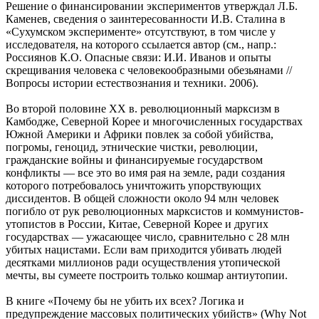
Решение о финансировании экспериментов утверждал Л.Б.
Каменев, сведения о заинтересованности И.В. Сталина в
«Сухумском эксперименте» отсутствуют, в том числе у
исследователя, на которого ссылается автор (см., напр.:
Россиянов К.О. Опасные связи: И.И. Иванов и опыты
скрещивания человека с человекообразными обезьянами //
Вопросы истории естествознания и техники. 2006).
Во второй половине XX в. революционный марксизм в
Камбодже, Северной Корее и многочисленных государствах
Южной Америки и Африки повлек за собой убийства,
погромы, геноцид, этнические чистки, революции,
гражданские войны и финансируемые государством
конфликты — все это во имя рая на земле, ради создания
которого потребовалось уничтожить упорствующих
диссидентов. В общей сложности около 94 млн человек
погибло от рук революционных марксистов и коммунистов-
утопистов в России, Китае, Северной Корее и других
государствах — ужасающее число, сравнительно с 28 млн
убитых нацистами. Если вам приходится убивать людей
десятками миллионов ради осуществления утопической
мечты, вы сумеете построить только кошмар антиутопии.
В книге «Почему бы не убить их всех? Логика и
предупреждение массовых политических убийств» (Why Not