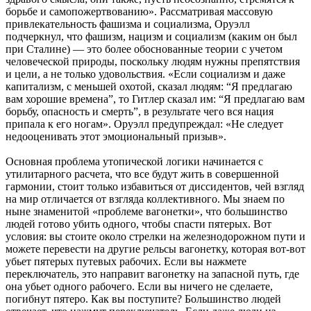
борьбе и самопожертвованию». Рассматривая массовую
привлекательность фашизма и социализма, Оруэлл
подчеркнул, что фашизм, нацизм и социализм (каким он был
при Сталине) — это более обоснованные теории с учетом
человеческой природы, поскольку людям нужны препятствия
и цели, а не только удовольствия. «Если социализм и даже
капитализм, с меньшей охотой, сказал людям: “Я предлагаю
вам хорошие времена”, то Гитлер сказал им: “Я предлагаю вам
борьбу, опасность и смерть”, в результате чего вся нация
припала к его ногам». Оруэлл предупреждал: «Не следует
недооценивать этот эмоциональный призыв».
Основная проблема утопической логики начинается с
утилитарного расчета, что все будут жить в совершенной
гармонии, стоит только избавиться от диссидентов, чей взгляд
на мир отличается от взгляда коллективного. Мы знаем по
ныне знаменитой «проблеме вагонетки», что большинство
людей готово убить одного, чтобы спасти пятерых. Вот
условия: вы стоите около стрелки на железнодорожном пути и
можете перевести на другие рельсы вагонетку, которая вот-вот
убьет пятерых путевых рабочих. Если вы нажмете
переключатель, это направит вагонетку на запасной путь, где
она убьет одного рабочего. Если вы ничего не сделаете,
погибнут пятеро. Как вы поступите? Большинство людей