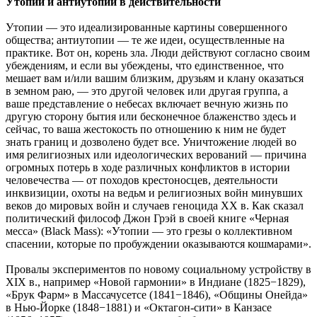
Утопии и антиутопии в действительности
Утопии — это идеализированные картины совершенного
общества; антиутопии — те же идеи, осуществленные на
практике. Вот он, корень зла. Люди действуют согласно своим
убеждениям, и если вы убеждены, что единственное, что
мешает вам и/или вашим близким, друзьям и клану оказаться
в земном раю, — это другой человек или другая группа, а
ваше представление о небесах включает вечную жизнь по
другую сторону бытия или бесконечное блаженство здесь и
сейчас, то ваша жестокость по отношению к ним не будет
знать границ и дозволено будет все. Уничтожение людей во
имя религиозных или идеологических верований — причина
огромных потерь в ходе различных конфликтов в истории
человечества — от походов крестоносцев, деятельности
инквизиции, охоты на ведьм и религиозных войн минувших
веков до мировых войн и случаев геноцида ХХ в. Как сказал
политический философ Джон Грэй в своей книге «Черная
месса» (Black Mass): «Утопии — это грезы о коллективном
спасении, которые по пробуждении оказываются кошмарами».
Провалы экспериментов по новому социальному устройству в
XIX в., например «Новой гармонии» в Индиане (1825−1829),
«Брук Фарм» в Массачусетсе (1841−1846), «Общины Онейда»
в Нью-Йорке (1848−1881) и «Октагон-сити» в Канзасе