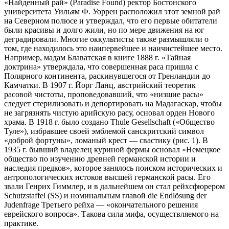
«Найденный рай» (Paradise Found) ректор Бостонского
университета Уильям Ф. Уоррен расположил этот земной рай
на Северном полюсе и утверждал, что его первые обитатели
были красивы и долго жили, но по мере движения на юг
деградировали. Многие оккультисты также размышляли о
том, где находилось это наипервейшее и наичистейшее место.
Например, мадам Блаватская в книге 1888 г. «Тайная
доктрина» утверждала, что совершенная раса пришла с
Полярного континента, раскинувшегося от Гренландии до
Камчатки. В 1907 г. Йорг Ланц, австрийский теоретик
расовой чистоты, проповедовавший, что «низшие расы»
следует стерилизовать и депортировать на Мадагаскар, чтобы
не загрязнять чистую арийскую расу, основал орден Нового
храма. В 1918 г. было создано Thule Gesellschaft («Общество
Туле»), избравшее своей эмблемой санскритский символ
«доброй фортуны», ломаный крест — свастику (рис. 1). В
1935 г. бывший владелец куриной фермы основал «Немецкое
общество по изучению древней германской истории и
наследия предков», которое занялось поиском исторических и
антропологических истоков высшей германской расы. Его
звали Генрих Гиммлер, и в дальнейшем он стал рейхсфюрером
Schutzstaffel (SS) и номинальным главой die Endlösung der
Judenfrage Третьего рейха — «окончательного решения
еврейского вопроса». Такова сила мифа, осуществляемого на
практике.