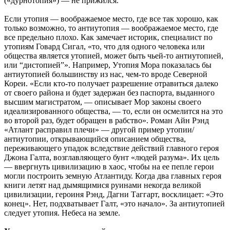
(«дурнотопия») — не прижился.
Если утопия — воображаемое место, где все так хорошо, как
только возможно, то антиутопия — воображаемое место, где
все предельно плохо. Как замечает историк, специалист по
утопиям Говард Сигал, «то, что для одного человека или
общества является утопией, может быть чьей-то антиутопией,
или “дистопией”». Например, Утопия Мора показалась бы
антиутопией большинству из нас, чем-то вроде Северной
Кореи. «Если кто-то получает разрешение отравиться далеко
от своего района и будет задержан без паспорта, выданного
высшим магистратом, — описывает Мор законы своего
идеализированного общества, — то, если он осмелится на это
во второй раз, будет обращен в рабство». Роман Айн Рэнд
«Атлант расправил плечи» — другой пример утопии/
антиутопии, открывающийся описанием общества,
переживающего упадок вследствие действий главного героя
Джона Галта, возглавляющего бунт «людей разума». Их цель
— ввергнуть цивилизацию в хаос, чтобы на ее пепле герои
могли построить земную Атлантиду. Когда два главных героя
книги летят над дымящимися руинами некогда великой
цивилизации, героиня Рэнд, Дагни Таггарт, восклицает: «Это
конец». Нет, подхватывает Галт, «это начало». За антиутопией
следует утопия. Небеса на земле.