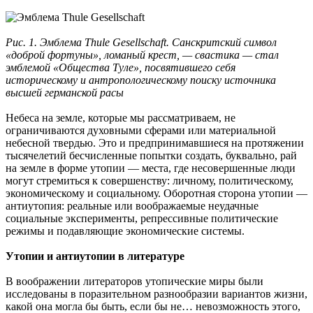
Рис. 1. Эмблема Thule Gesellschaft.
Санскритский символ
«доброй фортуны», ломаный крест, — свастика — стал
эмблемой «Общества Туле», посвятившего себя
историческому и антропологическому поиску источника
высшей германской расы
Небеса на земле, которые мы рассматриваем, не
ограничиваются духовными сферами или материальной
небесной твердью. Это и предпринимавшиеся на протяжении
тысячелетий бесчисленные попытки создать, буквально, рай
на земле в форме утопии — места, где несовершенные люди
могут стремиться к совершенству: личному, политическому,
экономическому и социальному. Оборотная сторона утопии —
антиутопия: реальные или воображаемые неудачные
социальные эксперименты, репрессивные политические
режимы и подавляющие экономические системы.
Утопии и антиутопии в литературе
В воображении литераторов утопические миры были
исследованы в поразительном разнообразии вариантов жизни,
какой она могла бы быть, если бы не… невозможность этого,