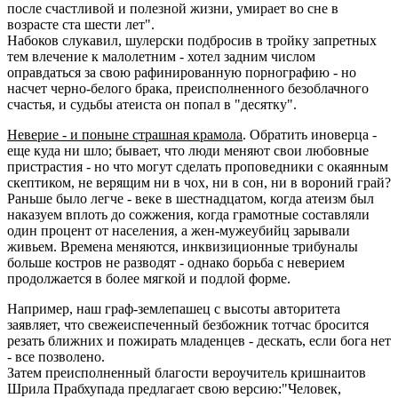
после счастливой и полезной жизни, умирает во сне в
возрасте ста шести лет".
Набоков слукавил, шулерски подбросив в тройку запретных
тем влечение к малолетним - хотел задним числом
оправдаться за свою рафинированную порнографию - но
насчет черно-белого брака, преисполненного безоблачного
счастья, и судьбы атеиста он попал в "десятку".
Неверие - и поныне страшная крамола
. Обратить иноверца -
еще куда ни шло; бывает, что люди меняют свои любовные
пристрастия - но что могут сделать проповедники с окаянным
скептиком, не верящим ни в чох, ни в сон, ни в вороний грай?
Раньше было легче - веке в шестнадцатом, когда атеизм был
наказуем вплоть до сожжения, когда грамотные составляли
один процент от населения, а жен-мужеубийц зарывали
живьем. Времена меняются, инквизиционные трибуналы
больше костров не разводят - однако борьба с неверием
продолжается в более мягкой и подлой форме.
Например, наш граф-землепашец с высоты авторитета
заявляет, что свежеиспеченный безбожник тотчас бросится
резать ближних и пожирать младенцев - дескать, если бога нет
- все позволено.
Затем преисполненный благости вероучитель кришнаитов
Шрила Прабхупада предлагает свою версию:"Человек,