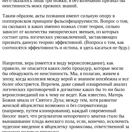
него оказалось лишь три ножки, я без колебаний признал бы
неистинность моих прежних знаний.
Таким образом, акты познания имеют сильную опору в
попперовском принципе фальсифицируемости. Вопрос о том,
на скольких и каких именно ножках стоят теории, сильно
зависит от количества эмпирических звеньев, из которых
состоит цепь логических умозаключений, заставляющих
признать данную теорию эффективной. (Вопроса о том, как
соотносятся эффективность и истина, я здесь касаться не буду.)
Напротив, вера (имеется в виду вероисповедание), как
правило, не опасается каких-либо процедур, которые могли
бы обнаружить ее неистинность. Мы, я полагаю, живем в
эпоху, когда коллизия между верой и знанием неизбежна и все
более обостряется. Впрочем, даже самый изощренный анализ
логических противоречий в догматике каких бы то ни было
вероисповеданий ни к чему не ведет. Как известно, Матерь
Божия зачала от Святого Духа; между тем, хотя развитие
женской яйцеклетки возможно и без сперматозоида
(например, путем клонирования), каждый современный
биолог знает, что результатом непорочного зачатия стало бы
вынашивание плода женского пола, если, конечно, исключить
чудесное введение в яйцеклетку хромосомы, ответственной за
мужские половые признаки.