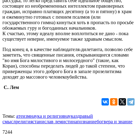
рассудка, то легко представить себе идеальное общество,
состоящее из необремененных интеллектом правоверных
граждан, исправно платящих десятину (а то и пятину) в храм
и ежеминутно готовых с пением псалмов (или
государственного гимна) кинуться хоть в пропасть по просьбе
обожаемых гуру и богоданных начальников.
К счастью, этому идеалу вполне воплотиться не дано - пока
существует неверие, именуемое также здравым смыслом.
Под конец я, в качестве наблюдателя-дилетанта, позволю себе
заметить, что священные писания, открывающиеся словами
"во имя Бога милостивого и милосердного" (такие, как
Коран), способны переделать людей до такой степени, что
приверженцы этого доброго Бога в запале прозелитизма
доходят до массового человекоубийства.
С. Лем
Темы:
атеизм
наука и религия
наука
здравый
смысл
религия
станислав лем
истина
познание
бог
вера и знание
7244