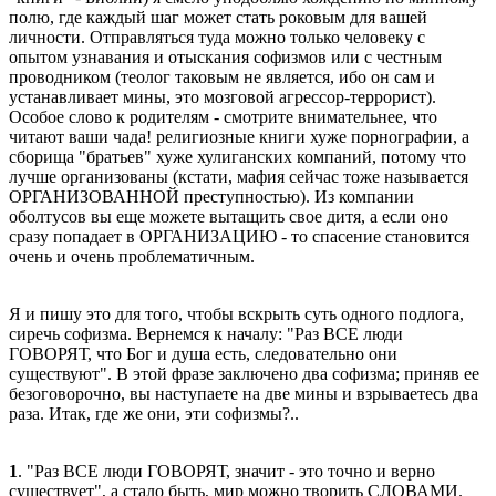
полю, где каждый шаг может стать роковым для вашей
личности. Отправляться туда можно только человеку с
опытом узнавания и отыскания софизмов или с честным
проводником (теолог таковым не является, ибо он сам и
устанавливает мины, это мозговой агрессор-террорист).
Особое слово к родителям - смотрите внимательнее, что
читают ваши чада! религиозные книги хуже порнографии, а
сборища "братьев" хуже хулиганских компаний, потому что
лучше организованы (кстати, мафия сейчас тоже называется
ОРГАНИЗОВАННОЙ преступностью). Из компании
оболтусов вы еще можете вытащить свое дитя, а если оно
сразу попадает в ОРГАНИЗАЦИЮ - то спасение становится
очень и очень проблематичным.
Я и пишу это для того, чтобы вскрыть суть одного подлога,
сиречь софизма. Вернемся к началу: "Раз ВСЕ люди
ГОВОРЯТ, что Бог и душа есть, следовательно они
существуют". В этой фразе заключено два софизма; приняв ее
безоговорочно, вы наступаете на две мины и взрываетесь два
раза. Итак, где же они, эти софизмы?..
1
. "Раз ВСЕ люди ГОВОРЯТ, значит - это точно и верно
существует", а стало быть, мир можно творить СЛОВАМИ.