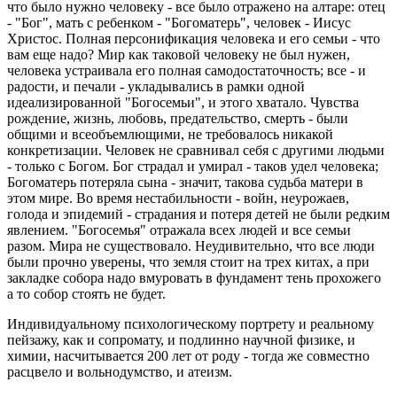
что было нужно человеку - все было отражено на алтаре: отец
- "Бог", мать с ребенком - "Богоматерь", человек - Иисус
Христос. Полная персонификация человека и его семьи - что
вам еще надо? Мир как таковой человеку не был нужен,
человека устраивала его полная самодостаточность; все - и
радости, и печали - укладывались в рамки одной
идеализированной "Богосемьи", и этого хватало. Чувства
рождение, жизнь, любовь, предательство, смерть - были
общими и всеобъемлющими, не требовалось никакой
конкретизации. Человек не сравнивал себя с другими людьми
- только с Богом. Бог страдал и умирал - таков удел человека;
Богоматерь потеряла сына - значит, такова судьба матери в
этом мире. Во время нестабильности - войн, неурожаев,
голода и эпидемий - страдания и потеря детей не были редким
явлением. "Богосемья" отражала всех людей и все семьи
разом. Мира не существовало. Неудивительно, что все люди
были прочно уверены, что земля стоит на трех китах, а при
закладке собора надо вмуровать в фундамент тень прохожего
а то собор стоять не будет.
Индивидуальному психологическому портрету и реальному
пейзажу, как и сопромату, и подлинно научной физике, и
химии, насчитывается 200 лет от роду - тогда же совместно
расцвело и вольнодумство, и атеизм.