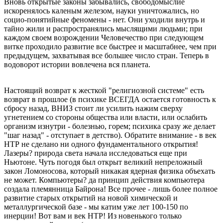
Вновь открытые законы забывались, свободомыслие
искоренялось каленым железом, науки уничтожались, но
социо-понятийные феномены - нет. Они уходили внутрь и
тайно жили и распространялись мыслящими людьми; при
каждом своем возрождении Человечество при следующем
витке проходило развитие все быстрее и масштабнее, чем при
предыдущем, захватывая все большее число стран. Теперь в
водоворот истории вовлечена вся планета.
Настоящий возврат к жесткой "религиозной системе" есть
возврат в прошлое (в психике ВСЕГДА остается готовность к
сбросу назад, ВНИЗ стоит ли усилить нажим сверху
угнетением со стороны общества или власти, или ослабить
организм изнутри - болезнью, горем; психика сразу же делает
"шаг назад" - отступает в детство). Обратите внимание - в век
НТР не сделано ни одного фундаментального открытия!
Лазеры? природа света начала исследоваться еще при
Ньютоне. Чуть погодя был открыт великий непреложный
закон Ломоносова, который никакая ядерная физика объехать
не может. Компьютеры? да принцип действия компьютера
создала племянница Байрона! Все прочее - лишь более полное
развитие старых открытий на новой химической и
металлургической базе - мы катим уже лет 100-150 по
инерции! Вот вам и век НТР! Из новенького только