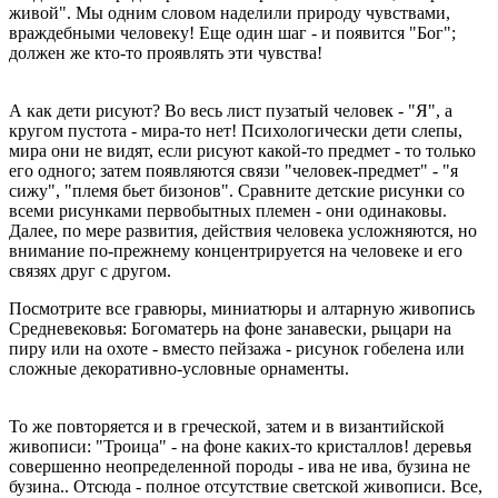
живой". Мы одним словом наделили природу чувствами,
враждебными человеку! Еще один шаг - и появится "Бог";
должен же кто-то проявлять эти чувства!
А как дети рисуют? Во весь лист пузатый человек - "Я", а
кругом пустота - мира-то нет! Психологически дети слепы,
мира они не видят, если рисуют какой-то предмет - то только
его одного; затем появляются связи "человек-предмет" - "я
сижу", "племя бьет бизонов". Сравните детские рисунки со
всеми рисунками первобытных племен - они одинаковы.
Далее, по мере развития, действия человека усложняются, но
внимание по-прежнему концентрируется на человеке и его
связях друг с другом.
Посмотрите все гравюры, миниатюры и алтарную живопись
Средневековья: Богоматерь на фоне занавески, рыцари на
пиру или на охоте - вместо пейзажа - рисунок гобелена или
сложные декоративно-условные орнаменты.
То же повторяется и в греческой, затем и в византийской
живописи: "Троица" - на фоне каких-то кристаллов! деревья
совершенно неопределенной породы - ива не ива, бузина не
бузина.. Отсюда - полное отсутствие светской живописи. Все,