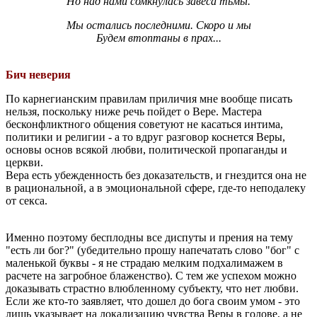
Но над нами сомкнулась завеса тьмы.
Мы остались последними. Скоро и мы
Будем втоптаны в прах...
Бич неверия
По карнегианским правилам приличия мне вообще писать
нельзя, поскольку ниже речь пойдет о Вере. Мастера
бесконфликтного общения советуют не касаться интима,
политики и религии - а то вдруг разговор коснется Веры,
основы основ всякой любви, политической пропаганды и
церкви.
Вера есть убежденность без доказательств, и гнездится она не
в рациональной, а в эмоциональной сфере, где-то неподалеку
от секса.
Именно поэтому бесплодны все диспуты и прения на тему
"есть ли бог?" (убедительно прошу напечатать слово "бог" с
маленькой буквы - я не страдаю мелким подхалимажем в
расчете на загробное блаженство). С тем же успехом можно
доказывать страстно влюбленному субъекту, что нет любви.
Если же кто-то заявляет, что дошел до бога своим умом - это
лишь указывает на локализацию чувства Веры в голове, а не