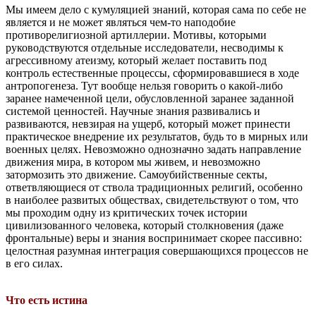
Мы имеем дело с кумуляцией знаний, которая сама по себе не
является и не может являться чем-то наподобие
противорелигиозной артиллерии. Мотивы, которыми
руководствуются отдельные исследователи, несводимы к
агрессивному атеизму, который желает поставить под
контроль естественные процессы, сформировавшиеся в ходе
антропогенеза. Тут вообще нельзя говорить о какой-либо
заранее намеченной цели, обусловленной заранее заданной
системой ценностей. Научные знания развивались и
развиваются, невзирая на ущерб, который может принести
практическое внедрение их результатов, будь то в мирных или
военных целях. Невозможно однозначно задать направление
движения мира, в котором мы живем, и невозможно
затормозить это движение. Самоубийственные секты,
ответвляющиеся от ствола традиционных религий, особенно
в наиболее развитых обществах, свидетельствуют о том, что
мы проходим одну из критических точек истории
цивилизованного человека, который столкновения (даже
фронтальные) веры и знания воспринимает скорее пассивно:
целостная разумная интеграция совершающихся процессов не
в его силах.
Что есть истина