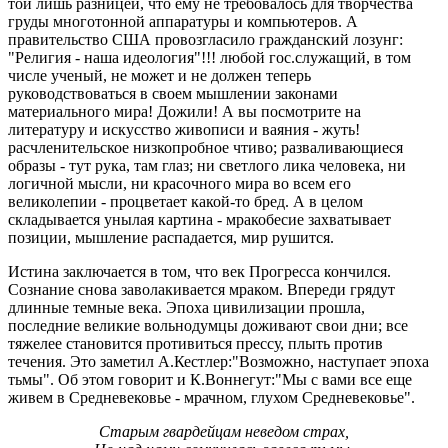
той лишь разницей, что ему не требовалось для творчества
груды многотонной аппаратуры и компьютеров. А
правительство США провозгласило гражданский лозунг:
"Религия - наша идеология"!!! любой гос.служащий, в том
числе ученый, не может и не должен теперь
руководствоваться в своем мышлении законами
материального мира! Дожили! А вы посмотрите на
литературу и искусство живописи и ваяния - жуть!
расчленительское низкопробное чтиво; разваливающиеся
образы - тут рука, там глаз; ни светлого лика человека, ни
логичной мысли, ни красочного мира во всем его
великолепии - процветает какой-то бред. А в целом
складывается унылая картина - мракобесие захватывает
позиции, мышление распадается, мир рушится.
Истина заключается в том, что век Прогресса кончился.
Сознание снова заволакивается мраком. Впереди грядут
длинные темные века. Эпоха цивилизации прошла,
последние великие вольнодумцы доживают свои дни; все
тяжелее становится противиться прессу, плыть против
течения. Это заметил А.Кестлер:"Возможно, наступает эпоха
тьмы". Об этом говорит и К.Воннегут:"Мы с вами все еще
живем в Средневековье - мрачном, глухом Средневековье".
Старым гвардейцам неведом страх,