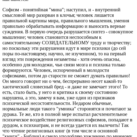
Софизм - понятийная "мина"; наступил, и - внутренний
смысловой мир разорван в клочья; человек лишается
правильной картины мира, правильного мышления, умения
правильно обрабатывать информацию и выносить верные
суждения. В первую очередь разрушается синтез - совокупное
мышление; человек становится неспособным к
самостоятельному СОЗИДАТЕЛЬНОМУ труду и творчеству;
но поскольку эти разрушения идут в мире психики (до сей
поры по-настоящему, научно, не изученном), то на первый
взгляд эти повреждения незаметны - хотя очень опасны,
особенно для молодежи, чьи связи мозга и психика только
формируются. Человек, испорченный в молодости
софизмами, потом до старости не сможет думать правильно!
Он много говорит ни о чем, беспрерывно несет какой-то
хаотический словесный бред - и даже не замечает этого! То
есть, стало быть, у него и критика к своему состоянию
нарушена, а это, замечу я вам, уже один из признаков
психической несостоятельности. Недаром обычные,
нормальные люди такого "умника" сторонятся и почитают за
дурака. Те же, кто в полной мере испытал расчленительное
психическое воздействие религиозных софизмов, попадают в
дурдом, к психиатрам, и не всегда удается их вылечить! Так
что чтение религиозных книг (в том числе и основной
"книги" - Библии) я смело уподобляю хождению по минному