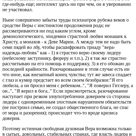
где-нибудь еще; интеллект здесь ни при чем, он в уверовании
не участвовал.
Ныне совершенно забыты труды психиатров рубежа веков о
сродстве Веры с инстинктом продолжения рода; не
рассматриваются ни под каким углом, кроме
демонологического, эпидемии страстной любви монашек к
Христу, а монахов - к Деве Марии. А между тем не надо быть
семи пядей во лбу, чтобы расшифровать триаду "вера-
надежда-любовь" как - 1) я страстно верю своему лидеру
(небесному заступнику, фюреру и т.п.), 2) я так же страстно
рассчитываю на его помощь и поддержку, 3) я его обожаю до
последней крайности. Разочаровыание в этом случае есть ни
что иное, как внезапный конец чувства; тут же завеса спадает
с глаз и кумир предстает во всем своем безобразии:"Я его
любила, а он бросил меня с ребенком..", "Я поверил Гитлеру, а
он..", "Я верил в бога.." Если присмотреться, разочарование
наступает при резком злоупотреблении доверием со стороны
лидера с одновременным злостным нарушением обязательств
(не построил семью, не создал общественного блага, не спас
от мора и разорения); происходит что-то вроде кризиса
доверия.
Поэтому истинная свободная духовная Вера возможна только
в сытых, довольных, стабильных странах, где власть лидера и