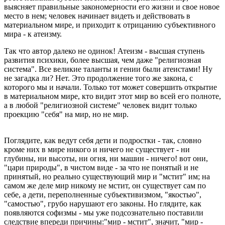
выясняет правильные закономерности его жизни и свое новое
место в нем; человек начинает видеть и действовать в
материальном мире, и приходит к отрицанию субъективного
мира - к атеизму.
Так что автор далеко не одинок! Атеизм - высшая ступень
развития психики, более высшая, чем даже "религиозная
система". Все великие таланты и гении были атеистами! Ну
не загадка ли? Нет. Это продолжение того же закона, с
которого мы и начали. Только тот может совершить открытие
в материальном мире, кто видит этот мир во всей его полноте,
а в любой "религиозной системе" человек видит только
проекцию "себя" на мир, но не мир.
Поглядите, как ведут себя дети и подростки - так, словно
кроме них в мире никого и ничего не существует - ни
глубины, ни высоты, ни огня, ни машин - ничего! вот они,
"цари природы", в чистом виде - за что не понятый и не
принятый, но реально существующий мир и "мстит" им; на
самом же деле мир никому не мстит, он существует сам по
себе, а дети, переполненные субъективизмом, "якостью",
"самостью", грубо нарушают его законы. Но глядите, как
появляются софизмы - мы уже подсознательно поставили
следствие впереди причины:"мир - мстит", значит, "мир -