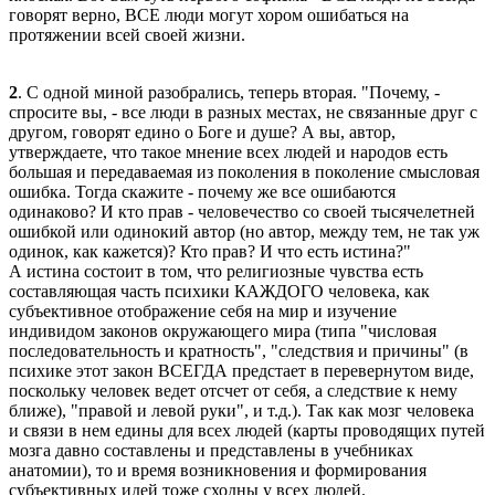
говорят верно, ВСЕ люди могут хором ошибаться на
протяжении всей своей жизни.
2
. С одной миной разобрались, теперь вторая. "Почему, -
спросите вы, - все люди в разных местах, не связанные друг с
другом, говорят едино о Боге и душе? А вы, автор,
утверждаете, что такое мнение всех людей и народов есть
большая и передаваемая из поколения в поколение смысловая
ошибка. Тогда скажите - почему же все ошибаются
одинаково? И кто прав - человечество со своей тысячелетней
ошибкой или одинокий автор (но автор, между тем, не так уж
одинок, как кажется)? Кто прав? И что есть истина?"
А истина состоит в том, что религиозные чувства есть
составляющая часть психики КАЖДОГО человека, как
субъективное отображение себя на мир и изучение
индивидом законов окружающего мира (типа "числовая
последовательность и кратность", "следствия и причины" (в
психике этот закон ВСЕГДА предстает в перевернутом виде,
поскольку человек ведет отсчет от себя, а следствие к нему
ближе), "правой и левой руки", и т.д.). Так как мозг человека
и связи в нем едины для всех людей (карты проводящих путей
мозга давно составлены и представлены в учебниках
анатомии), то и время возникновения и формирования
субъективных идей тоже сходны у всех людей.