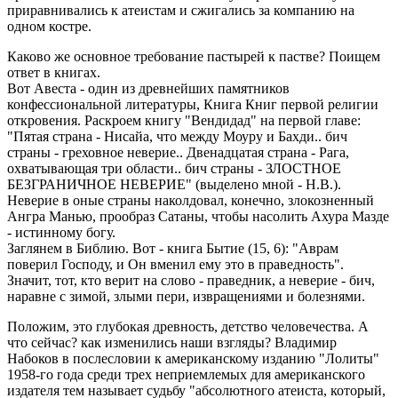
приравнивались к атеистам и сжигались за компанию на
одном костре.
Каково же основное требование пастырей к пастве? Поищем
ответ в книгах.
Вот Авеста - один из древнейших памятников
конфессиональной литературы, Книга Книг первой религии
откровения. Раскроем книгу "Вендидад" на первой главе:
"Пятая страна - Нисайа, что между Моуру и Бахди.. бич
страны - греховное неверие.. Двенадцатая страна - Рага,
охватывающая три области.. бич страны - ЗЛОСТНОЕ
БЕЗГРАНИЧНОЕ НЕВЕРИЕ" (выделено мной - Н.В.).
Неверие в оные страны наколдовал, конечно, злокозненный
Ангра Манью, прообраз Сатаны, чтобы насолить Ахура Мазде
- истинному богу.
Заглянем в Библию. Вот - книга Бытие (15, 6): "Аврам
поверил Господу, и Он вменил ему это в праведность".
Значит, тот, кто верит на слово - праведник, а неверие - бич,
наравне с зимой, злыми пери, извращениями и болезнями.
Положим, это глубокая древность, детство человечества. А
что сейчас? как изменились наши взгляды? Владимир
Набоков в послесловии к американскому изданию "Лолиты"
1958-го года среди трех неприемлемых для американского
издателя тем называет судьбу "абсолютного атеиста, который,