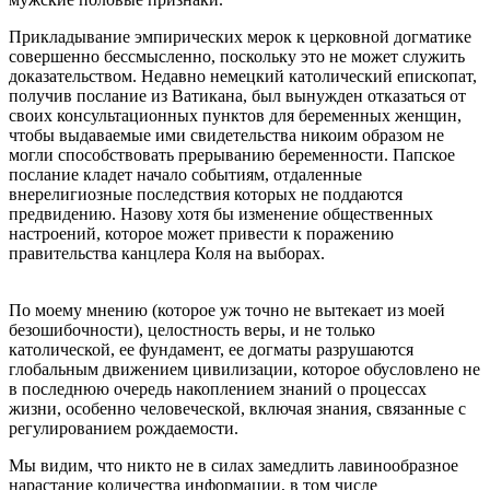
Прикладывание эмпирических мерок к церковной догматике
совершенно бессмысленно, поскольку это не может служить
доказательством. Недавно немецкий католический епископат,
получив послание из Ватикана, был вынужден отказаться от
своих консультационных пунктов для беременных женщин,
чтобы выдаваемые ими свидетельства никоим образом не
могли способствовать прерыванию беременности. Папское
послание кладет начало событиям, отдаленные
внерелигиозные последствия которых не поддаются
предвидению. Назову хотя бы изменение общественных
настроений, которое может привести к поражению
правительства канцлера Коля на выборах.
По моему мнению (которое уж точно не вытекает из моей
безошибочности), целостность веры, и не только
католической, ее фундамент, ее догматы разрушаются
глобальным движением цивилизации, которое обусловлено не
в последнюю очередь накоплением знаний о процессах
жизни, особенно человеческой, включая знания, связанные с
регулированием рождаемости.
Мы видим, что никто не в силах замедлить лавинообразное
нарастание количества информации, в том числе