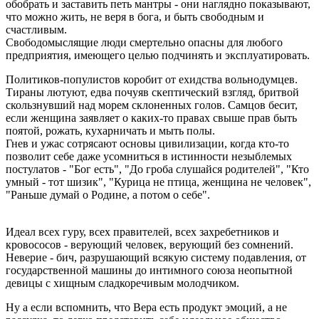
обобрать и заставить петь мантры - они наглядно показывают,
что можно жить, не веря в бога, и быть свободным и
счастливым.
Свободомыслящие люди смертельно опасны для любого
предприятия, имеющего целью подчинять и эксплуатировать.
Политиков-популистов коробит от ехидства вольнодумцев.
Тираны лютуют, едва почуяв скептический взгляд, бритвой
скользнувший над морем склоненных голов. Самцов бесит,
если женщина заявляет о каких-то правах свыше прав быть
поятой, рожать, кухарничать и мыть полы.
Гнев и ужас сотрясают основы цивилизации, когда кто-то
позволит себе даже усомниться в истинности незыблемых
постулатов - "Бог есть", "До гроба слушайся родителей", "Кто
умный - тот шизик", "Курица не птица, женщина не человек",
"Раньше думай о Родине, а потом о себе".
Идеал всех гуру, всех правителей, всех захребетников и
кровососов - верующий человек, верующий без сомнений.
Неверие - бич, разрушающий всякую систему подавления, от
государственной машины до интимного союза неопытной
девицы с хищным сладкоречивым молодчиком.
Ну а если вспомнить, что Вера есть продукт эмоций, а не