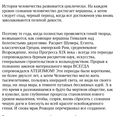
История человечества развивается циклически. На каждом
уровне сознания человечество достигает вершины, а затем
следует спад, черный период, когда все достижения ума вновь
заволакиваются пеленой дикости.
Поэтому те года, когда полностью проявляется гений творца,
возвышаются, как сияющие вершины Гималаев над
болотистыми джунглями. Расцвет Шумера, Египта,
классическая Греция, имперский Рим, средневековое
Возрождение, эпоха Прогресса XIX века - всегда эти периоды
сопровождались бурным расцветом наук, искусства,
генеральным строительством и вольнодумством. Прорыв к
познанию законов материального мира ВСЕГДА
сопровождался АТЕИЗМОМ! Эти периоды были короткими,
не более двухсот лет, а затем Человечество могло жить
тысячелетиями, пользуясь инерцией света, не видя ни своего
лица, ни лица мира, в темноте путаных бессвязных идей. А в
это время в разложившемся и будто бы мертвом обществе, как
в куколке, шли глубинные процессы становления нового
уровня мышления, чтобы, созрев, вновь сбросить с сознания
чешую догм и блеснуть во всей красоте освобожденного
гения. И снова мрак Реакции перечеркивал все созданное.