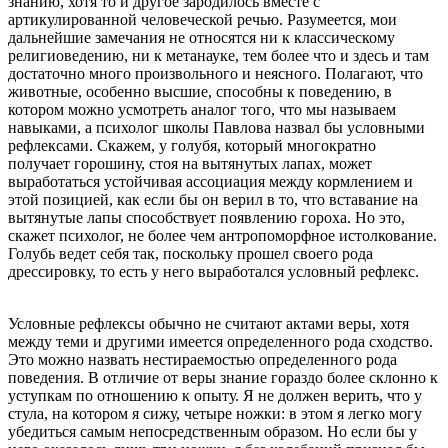
знанию, хотя то и другое зародилось вместе с
артикулированной человеческой речью. Разумеется, мои
дальнейшие замечания не относятся ни к классическому
религиоведению, ни к метанауке, тем более что и здесь и там
достаточно много произвольного и неясного. Полагают, что
животные, особенно высшие, способны к поведению, в
котором можно усмотреть аналог того, что мы называем
навыками, а психолог школы Павлова назвал бы условными
рефлексами. Скажем, у голубя, который многократно
получает горошину, стоя на вытянутых лапах, может
выработаться устойчивая ассоциация между кормлением и
этой позицией, как если бы он верил в то, что вставание на
вытянутые лапы способствует появлению гороха. Но это,
скажет психолог, не более чем антропоморфное истолкование.
Голубь ведет себя так, поскольку прошел своего рода
дрессировку, то есть у него выработался условный рефлекс.
Условные рефлексы обычно не считают актами веры, хотя
между теми и другими имеется определенного рода сходство.
Это можно назвать нестираемостью определенного рода
поведения. В отличие от веры знание гораздо более склонно к
уступкам по отношению к опыту. Я не должен верить, что у
стула, на котором я сижу, четыре ножки: в этом я легко могу
убедиться самым непосредственным образом. Но если бы у