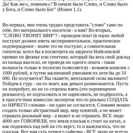
Да! Как же-с, помним-с:"В начале было Слово, и Слово было
у Бога, и Слово было Бог" (Иоанн 1,1).
Во-первых, мне очень трудно представить "слово" само по
себе, без материального носителя - а вам? Во-вторых,
"СЛОВО ТВОРИТ МИР"? - проведем опыт (в науке любой
постулат должен иметь экспериментальное, практическое
подтверждение - иначе это не постулат, а сомнительная
гипотеза; хотел бы я посмотреть на лауреата Нобелевской
премии по физике или генетике, который бы весь свой доклад
из пальца высосал, не проведя ни одного опыта - такая
вольность только в теологии позволяется) - возьмем кошелек с
1000 рублей, и путем заклинаний умножим их хотя бы до 10
000. Не получается? Вы скажете, ментальной силы маловато?
Пойдем к гуру - он-то знает, как деньги размножаются. Пусть
он попробует, но не со стороны взять (это перемещение
реального), не подтасовать и не нарисовать, не подбросить, а
в присутствии комиссии экспертов что-то реально СОЗДАТЬ
из НИЧЕГО словами - ни один не согласится. Словами можно
создать только абстрактный мир, мир понятий, а он может
отражать реальный мир - а может и не отражать. ВСЕ люди
4000 лет ГОВОРИЛИ, что земля плоская и стоит на китах, а
как поднялись над ней на сто верст, то и выяснилось, что не
плоская. Вот вам суть первого софизма - ВСЕ люди не всегда