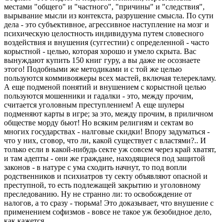
местами "общего" и "частного", "причины" и "следствия",
вырывание мысли из контекста, разрушение смысла. По сути
дела - это субъективное, агрессивное наступление на мозг и
психическую целостность индивидуума путем словесного
воздействия и внушения (суггестии) с определенной - часто
корыстной - целью, которая хорошо и умело скрыта. Вас
вынуждают купить 150 книг гуру, а вы даже не осознаете
этого! Подобными же методиками и с той же целью
пользуются коммивояжеры всех мастей, включая телерекламу.
А еще подменой понятий и внушением с корыстной целью
пользуются мошенники и гадалки - это, между прочим,
считается уголовным преступлением! А еще шулеры
подменяют карты в игре; за это, между прочим, в приличном
обществе морду бьют! Но всяким религиям и сектам во
многих государствах - налговые скидки! Впору задуматься -
что у них, сговор, что ли, какой существует с властями?.. И
только если в какой-нибудь секте уж совсем через край хватят,
и там адепты - они же граждане, находящиеся под защитой
законов - в натуре с ума сходить начнут, то под вопли
родственников и психиатров ту секту объявляют опасной и
преступной, то есть подлежащей закрытию и уголовному
преследованию. Ну не странно ли: то освобождение от
налогов, а то сразу - тюрьма! Это доказывает, что внушение с
применением софизмов - вовсе не такое уж безобидное дело,
как кажется.