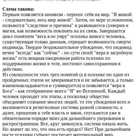
Схема такова:
Первым появляется анимизм - перенос себя на мир. "Я живой
- следовательно, весь мир живой". Затем, по мере усложнения,
познаются "следствие и причина" и развиваются суеверия и
магия, как возможность повлиять на их связь. Завершается
цикл понятием "весь я не умру" психика живого человека,
существующая только данным, отрицает возможность смерти
индивида. Твердое бездоказательное убеждение, что индивид
вечен "всегда" как "сейчас" - по сути своей "вера в загробную
жизнь" есть мощная ежедневная работа психики по
поддержанию жизни в теле, инстинкт самосохранения в
действии.
Из совокупности этих трех понятий (а в психике ни один из
пройденных этапов не зачеркивается и не забывается, а только
взаимонакладывается и суммируется) и появляется "вера в
Бога" - как отображение моего "Я" во Вселенной. Каждый
человек проходит эти этапы, а поскольку общество
объединяет сознание многих людей, то эти убеждения всех и
выливаются в религиозные системы разной сложности, а
далее, прицепив к себе власть и закон, спускаются уже в
обязательном порядке вниз для дальнейшего уверования и
распространения. Все, круг замкнулся, система начала жить.
Но значит ли это, что она есть предел? Нет! При дальнейшем
росте психики субъект постигает материальный мир,