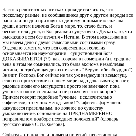
Часто в религиозных агитках приходится читать, что
поскольку разные, не сообщавшиеся друг с другом народы все
рано или поздно приходят к единому пониманию сначала
души, а затем наличия Бога в мире, то, стало быть, и
бессмертная душа, и Бог реально существуют. Дескать, то, что
высказано всем без изъятия - Истина. В этом высказывании
мы имеем дело с двумя смысловыми софизмами сразу.
Отдельно заметим, что вся современная теология
основывается на наукообразии - существования Бога
ДОКАЗЫВАЕТСЯ (?!), как теорема в геометрии (а в средние
века в этом не сомневались, это была аксиома незыблемая
истина, не требующая доказательств - "Верую, ибо абсурдно").
Значит, Господь Бог сейчас не так уж вездесущ и всемогущ,
если его присутствие в нашем мире надо доказывать; значит,
рядовые люди его могущества просто не замечают, пока
ученые-теологи специально не разъяснят этот вопрос?
Причем говорят подобные "ученые" исключительно
софизмами, это у них метод такой! "Софизм - формально
кажущееся правильным, но ложное по существу
умозаключение, основанное на ПРЕДНАМЕРЕННО
неправильном подборе исходных положений" (словарь
русского языка С.И.Ожегова).
Софизм - это подлог и подмена понятий, перестановка