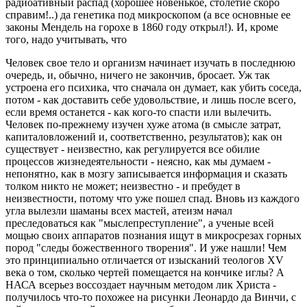
радиоативный распад (хорошее новенькое, столетие скоро
справим!..) да генетика под микроскопом (а все основные ее
законы Мендель на горохе в 1860 году открыл!). И, кроме
того, надо учитывать, что
Человек свое тело и организм начинает изучать в последнюю
очередь, и, обычно, ничего не закончив, бросает. Уж так
устроена его психика, что сначала он думает, как убить соседа,
потом - как доставить себе удовольствие, и лишь после всего,
если время останется - как кого-то спасти или вылечить.
Человек по-прежнему изучен хуже атома (в смысле затрат,
капиталовложений и, соответственно, результатов); как он
существует - неизвестно, как регулируется все обилие
процессов жизнедеятельности - неясно, как мы думаем -
непонятно, как в мозгу записывается информация и сказать
толком никто не может; неизвестно - и пребудет в
неизвестности, потому что уже пошел спад. Вновь из каждого
угла вылезли шаманы всех мастей, атеизм начал
преследоваться как "мыслепреступление", а ученые всей
мощью своих аппаратов познания ищут в микросрезах горных
пород "следы божественного творения". И уже нашли! Чем
это принципиально отличается от изысканий теологов XV
века о том, сколько чертей помещается на кончике иглы? А
НАСА всерьез воссоздает научным методом лик Христа -
получилось что-то похожее на рисунки Леонардо да Винчи, с