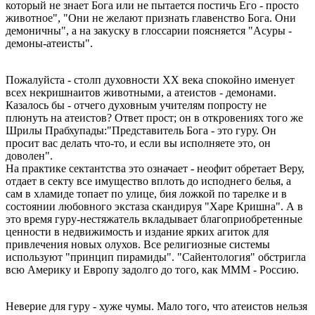
который не знает Бога или не пытается постичь Его - просто
животное", "Они не желают признать главенство Бога. Они
демоничны", а на закуску в глоссарии поясняется "Асуры -
демоны-атеисты".
Пожалуйста - столп духовности XX века спокойно именует
всех некришнаитов животными, а атеистов - демонами.
Казалось бы - отчего духовным учителям попросту не
плюнуть на атеистов? Ответ прост; он в откровениях того же
Шрилы Прабхупады:"Представитель Бога - это гуру. Он
просит вас делать что-то, и если вы исполняете это, он
доволен".
На практике сектантства это означает - неофит обретает Веру,
отдает в секту все имущество вплоть до исподнего белья, а
сам в хламиде топает по улице, бия ложкой по тарелке и в
состоянии любовного экстаза скандируя "Харе Кришна". А в
это время гуру-нестяжатель вкладывает благоприобретенные
ценности в недвижимость и издание ярких агиток для
привлечения новых олухов. Все религиозные системы
используют "принцип пирамиды". "Сайентология" обстригла
всю Америку и Европу задолго до того, как МММ - Россию.
Неверие для гуру - хуже чумы. Мало того, что атеистов нельзя