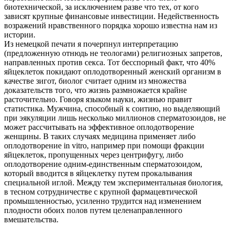
биотехнической, за исключением разве что тех, от кого
зависят крупные финансовые инвестиции. Недейственность
возражений нравственного порядка хорошо известна нам из
истории.
Из немецкой печати я почерпнул интерпретацию
(предложенную отнюдь не теологами) религиозных запретов,
направленных против секса. Тот бесспорный факт, что 40%
яйцеклеток покидают оплодотворенный женский организм в
качестве зигот, биолог считает одним из множества
доказательств того, что жизнь размножается крайне
расточительно. Говоря языком науки, жизнью правит
статистика. Мужчина, способный к соитию, но выделяющий
при эякуляции лишь несколько миллионов сперматозоидов, не
может рассчитывать на эффективное оплодотворение
женщины. В таких случаях медицина применяет либо
оплодотворение in vitro, например при помощи фракции
яйцеклеток, пропущенных через центрифугу, либо
оплодотворение одним-единственным сперматозоидом,
который вводится в яйцеклетку путем прокалывания
специальной иглой. Между тем экспериментальная биология,
в тесном сотрудничестве с крупной фармацевтической
промышленностью, усиленно трудится над изменением
плодности обоих полов путем целенаправленного
вмешательства.