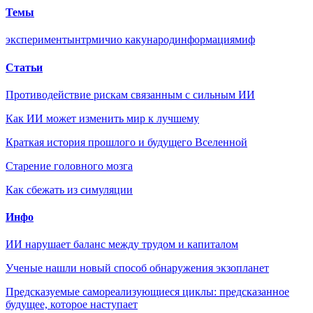
Темы
эксперименты
нтр
мичио каку
народ
информация
миф
Статьи
Противодействие рискам связанным с сильным ИИ
Как ИИ может изменить мир к лучшему
Краткая история прошлого и будущего Вселенной
Старение головного мозга
Как сбежать из симуляции
Инфо
ИИ нарушает баланс между трудом и капиталом
Ученые нашли новый способ обнаружения экзопланет
Предсказуемые самореализующиеся циклы: предсказанное
будущее, которое наступает