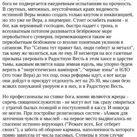
бога не подвергается ежедневным испытаниям на прочность.
В смутных, мятежных, неустойчивых краях видимость
истинной Веры можно создать только кнутом и инквизицией,
но это уже не Вера, а лицемерие. Стоит ослабить нажим - и
бог, как верховный господин, быстро падает с трона, и
всеохватным потопом разливается безбрежное море
первобытного суеверия, перемежающееся таким же
первобытным безбожием со вполне понятным уклоном в
сатанизм. Раз "Сатана тут правит бал, люди гибнут за металл",
так кому же молиться, как не ему. И несмотря на все газетные
призывы уверовать в Радостную Весть в этом хаосе и царстве
тьмы, каковым является наша земная юдоль, мы упорно будем
верить в "энергетических вампиров", "черные зоны" и НЛО
(это тоже Вера) до тех пор, пока реформы идут, а вот когда
они дойдут и присядут отдохнуть лет на 20-30, мы сами безо
всяких понуканий уверуем и в них, и в Радостную Весть.
Но профессионалы на ставке бога, коими являются жрецы -
сиречь священнослужители - не могут вот так сразу смириться
с утратой былых позиций и поступлений в кассу. И никогда
не могли. При постройке религиозных систем - зАмков для
заточения чувств и мыслей - на первое место выдвигалось не
спасение истинно верующих ("Режьте всех, Бог отберет
своих"), а забота об обороне кармана, наполненность которого
прямо зависела от числа пасомых. Суеверы в этом случае