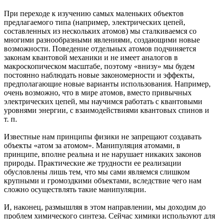
При переходе к изучению самых маленьких объектов
предлагаемого типа (например, электрических цепей,
составленных из нескольких атомов) мы сталкиваемся со
многими разнообразными явлениями, создающими новые
возможности. Поведение отдельных атомов подчиняется
законам квантовой механики и не имеет аналогов в
макроскопическом масштабе, поэтому «внизу» мы будем
постоянно наблюдать новые закономерности и эффекты,
предполагающие новые варианты использования. Например,
очень возможно, что в мире атомов, вместо привычных
электрических цепей, мы научимся работать с квантовыми
уровнями энергии, с взаимодействиями квантовых спинов и
т. п.
Известные нам принципы физики не запрещают создавать
объекты «атом за атомом». Манипуляция атомами, в
принципе, вполне реальна и не нарушает никаких законов
природы. Практические же трудности ее реализации
обусловлены лишь тем, что мы сами являемся слишком
крупными и громоздкими объектами, вследствие чего нам
сложно осуществлять такие манипуляции.
И, наконец, размышляя в этом направлении, мы доходим до
проблем химического синтеза. Сейчас химики используют для