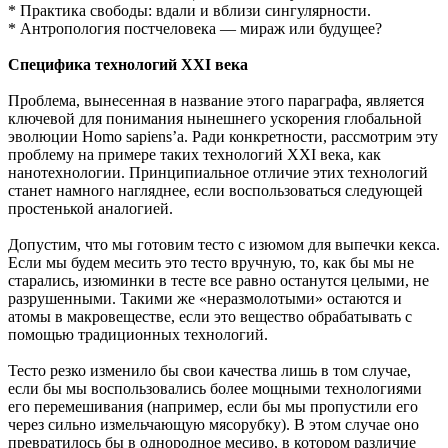
* Практика свободы: вдали и вблизи сингулярности.
* Антропология постчеловека — мираж или будущее?
Специфика технологий XXI века
Проблема, вынесенная в название этого параграфа, является
ключевой для понимания нынешнего ускорения глобальной
эволюции Homo sapiens’a. Ради конкретности, рассмотрим эту
проблему на примере таких технологий XXI века, как
нанотехнологии. Принципиальное отличие этих технологий
станет намного нагляднее, если воспользоваться следующей
простенькой аналогией.
Допустим, что мы готовим тесто с изюмом для выпечки кекса.
Если мы будем месить это тесто вручную, то, как бы мы не
старались, изюминки в тесте все равно останутся целыми, не
разрушенными. Такими же «неразмолотыми» остаются и
атомы в макровеществе, если это вещество обрабатывать с
помощью традиционных технологий.
Тесто резко изменило бы свои качества лишь в том случае,
если бы мы воспользовались более мощными технологиями
его перемешивания (например, если бы мы пропустили его
через сильно измельчающую мясорубку). В этом случае оно
превратилось бы в однородное месиво, в котором различие