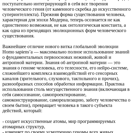
поступательно интегрирующей в себя все творения
человеческого гения (от каменного скребка до искусственного
суперинтеллекта). Прежняя форма существования человека,
характерная для эпохи Модерна, теперь осознается не как
единственно возможная, не как онтологическая константа, а
как одна из преходящих эволюционных форм человеческого
существования.
Важнейшее отличие нового витка глобальной эволюции
Homo sapiens’a — максимально полное использование знаний
о фундаментальных первоосновах неживой, живой и
антропной материи. Знания об антропной материи — это
знания о геноме человека, его телесности, его нейро-системе,
сложнейшего комплекса взаимодействий его сенсорных
каналов (зрительного, слухового, тактильного и прочих),
разнообразных способов обработки информации. Практика
использования столь могущественного знания (включающая в
себя самосознание, самопроектирование,
самоконструирование, самореализацию, заботу человечества о
своем бытии), превращает человека в такого субъекта
действий, который:
- создает искусственные атомы, мир программируемых
атомарных структур,
- изменяет по своему усмотрению геномы всех живых