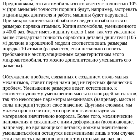
Предположим, что автомобиль изготовляется с точностью 105
м (при меньшей точности поршни будут, например, застревать
в цилиндрах двигателя и работа машины будет нарушена).
При микроскопической обработке следует позаботиться о
размерах порядка атомных. Копия автомобиля, уменьшенного
в 4000 раз, будет иметь в длину около 1 мм, так что указанная
выше стандартная точность обработки деталей двигателя (105
м) должна в крошечной модели соответствовать размерам
порядка 10 атомов (разумеется, если несколько снизить
требования к эксплуатационным характеристикам этого
микроавтомобиля, то можно дополнительно уменьшить его
размеры).
Обсуждение проблем, связанных с созданием столь малых
механизмов, ставит перед нами ряд интересных физических
проблем. Уменьшение размеров ведет, естественно, к
соответствующему уменьшению массы и площадей контактов,
так что некоторые параметры механизмов (например, масса и
силы инерции) теряют свое значение. Другими словами, мы
можем просто считать, что прочность используемых
материалов значительно возросла. Более того, механические
напряжения и связанные с ними деформации (возникающие,
например, во вращающихся деталях) должны значительно
уменьшиться(они останутся неизменными лишь в том случае,
если скорость вращения возрастет во столько же раз, во