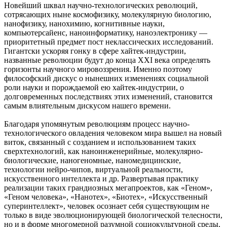
Новейший шквал научно-технологических революций,
сотрясающих ныне космофизику, молекулярную биологию,
нанофизику, нанохимию, когнитивные науки,
компьютерсайенс, наноинформатику, наноэлектронику —
приоритетный предмет пост неклассических исследований.
Гигантски ускоряя гонку в сфере хайтек-индустрии,
названные революции будут до конца ХХІ века определять
горизонты научного мировоззрения. Именно поэтому
философский дискус о нынешних изменениях социальной
роли науки и порождаемой ею хайтек-индустрии, о
долговременных последствиях этих изменений, становится
самым влиятельным дискусом нашего времени.
Благодаря упомянутым революциям процесс научно-
технологического овладения человеком мира вышел на новый
виток, связанный с созданием и использованием таких
сверхтехнологий, как наноинженерийные, молекулярно-
биологические, наногеномные, наномедицинские,
технологии нейро-чипов, виртуальной реальности,
искусственного интеллекта и др. Развертывая практику
реализации таких грандиозных мегапроектов, как «Геном»,
«Геном человека», «Нанотех», «Биотех», «Искусственный
суперинтеллект», человек осознает себя существующим не
только в виде эволюционирующей биологической телесности,
но и в форме многомерной разумной социокультурной среды,