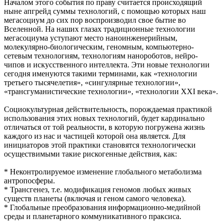
Началом этого события по праву считается происходящий
ныне апгрейд суммы технологий, с помощью которых наш
мегасоциум до сих пор воспроизводил свое бытие во
Вселенной. На наших глазах традиционные технологии
мегасоциума уступают место наноинженерийным,
молекулярно-биологическим, геномным, компьютерно-
сетевым технологиям, технологиям нанороботов, нейро-
чипов и искусственного интеллекта. Эти новые технологии
сегодня именуются такими терминами, как «технологии
третьего тысячелетия», «сингулярные технологии»,
«трансгуманистические технологии», «технологии XXI века».
Социокультурная действительность, порождаемая практикой
использования этих новых технологий, будет кардинально
отличаться от той реальности, в которую погружена жизнь
каждого из нас и частицей которой она является. Для
инициаторов этой практики становятся технологически
осуществимыми такие рискогенные действия, как:
* Неконтролируемое изменение глобального метаболизма
антропосферы.
* Трансгенез, т.е. модификация геномов любых живых
существ планеты (включая и геном самого человека).
* Глобальные преобразования информационно-медийной
среды и планетарного коммуникативного праксиса.