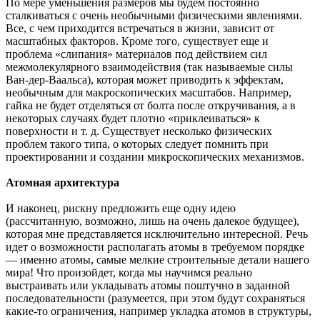
По мере уменьшения размеров мы будем постоянно
сталкиваться с очень необычными физическими явлениями.
Все, с чем приходится встречаться в жизни, зависит от
масштабных факторов. Кроме того, существует еще и
проблема «слипания» материалов под действием сил
межмолекулярного взаимодействия (так называемые силы
Ван-дер-Ваальса), которая может приводить к эффектам,
необычным для макроскопических масштабов. Например,
гайка не будет отделяться от болта после откручивания, а в
некоторых случаях будет плотно «приклеиваться» к
поверхности и т. д. Существует несколько физических
проблем такого типа, о которых следует помнить при
проектировании и создании микроскопических механизмов.
Атомная архитектура
И наконец, рискну предложить еще одну идею
(рассчитанную, возможно, лишь на очень далекое будущее),
которая мне представляется исключительно интересной. Речь
идет о возможности располагать атомы в требуемом порядке
— именно атомы, самые мелкие строительные детали нашего
мира! Что произойдет, когда мы научимся реально
выстраивать или укладывать атомы поштучно в заданной
последовательности (разумеется, при этом будут сохраняться
какие-то ограничения, например укладка атомов в структуры,