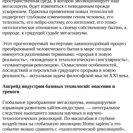
пространственная среда, в которой эволюционирует наш
мегасоциум, будет изменяться с невиданным прежде
ускорением. Практика применения новых технологий
подвергнет глубоким изменениям геном человека, его
телесность, его нейро-систему, его интеллект, его этико-
онтологическое отношение к своему собственному бытию, к
природе, к грядущей судьбе мегасоциума.
Этот прогнозируемый экспертами лавиноподобный процесс
преобразований человеческого бытия в мире сегодня
именуется различными терминами: «прорыв в новую
реальность», «вхождение в технологическую сингулярность»,
«гуманитарная революция». Осмысление особенностей,
последствий и перспектив грядущего прорыва в новую
реальность,– актуальная задача философской мысли XXI века.
Апгрейд индустрии базовых технологий: опасения и
тревоги
Глобальное преображение мегасоциума, инициируемое
взрывным развитием хайтек-индустрии, — интегральное
следствие нынешнего шквала научных и научно-
технологических революций. По масштабам и глубине
воздействия на глобальную эволюцию Homo sapiens’a это
событие можно сравнить с «палеолитической революцией».