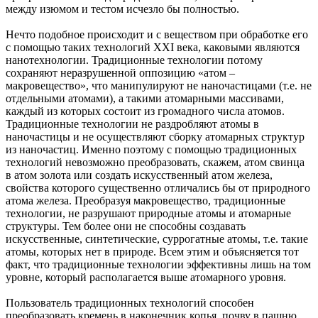
между изюмом и тестом исчезло бы полностью.
Нечто подобное происходит и с веществом при обработке его
с помощью таких технологий ХХІ века, каковыми являются
нанотехнологии. Традиционные технологии потому
сохраняют неразрушенной оппозицию «атом –
макровещество», что манипулируют не наночастицами (т.е. не
отдельными атомами), а такими атомарными массивами,
каждый из которых состоит из громадного числа атомов.
Традиционные технологии не раздробляют атомы в
наночастицы и не осуществляют сборку атомарных структур
из наночастиц. Именно поэтому с помощью традиционных
технологий невозможно преобразовать, скажем, атом свинца
в атом золота или создать искусственный атом железа,
свойства которого существенно отличались бы от природного
атома железа. Преобразуя макровещество, традиционные
технологии, не разрушают природные атомы и атомарные
структуры. Тем более они не способны создавать
искусственные, синтетические, суррогатные атомы, т.е. такие
атомы, которых нет в природе. Всем этим и объясняется тот
факт, что традиционные технологии эффективны лишь на том
уровне, который располагается выше атомарного уровня.
Пользователь традиционных технологий способен
преобразовать кремень в наконечник копья, почву в пашню,