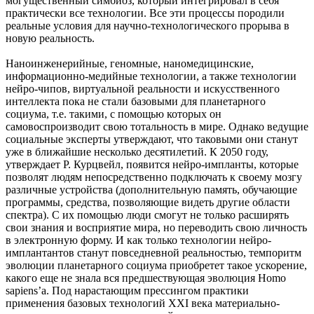
могущественный симбиоз, который интегрировал в себя
практически все технологии. Все эти процессы породили
реальные условия для научно-технологического прорыва в
новую реальность.
Наноинженерийные, геномные, наномедицинские,
информационно-медийные технологии, а также технологии
нейро-чипов, виртуальной реальности и искусственного
интеллекта пока не стали базовыми для планетарного
социума, т.е. такими, с помощью которых он
самовоспроизводит свою тотальность в мире. Однако ведущие
социальные эксперты утверждают, что таковыми они станут
уже в ближайшие несколько десятилетий. К 2050 году,
утверждает Р. Курцвейл, появится нейро-импланты, которые
позволят людям непосредственно подключать к своему мозгу
различные устройства (дополнительную память, обучающие
программы, средства, позволяющие видеть другие области
спектра). С их помощью люди смогут не только расширять
свои знания и восприятие мира, но переводить свою личность
в электронную форму. И как только технологии нейро-
имплантантов станут повседневной реальностью, темпоритм
эволюции планетарного социума приобретет такое ускорение,
какого еще не знала вся предшествующая эволюция Homo
sapiens’a. Под нарастающим прессингом практики
применения базовых технологий XXI века материально-