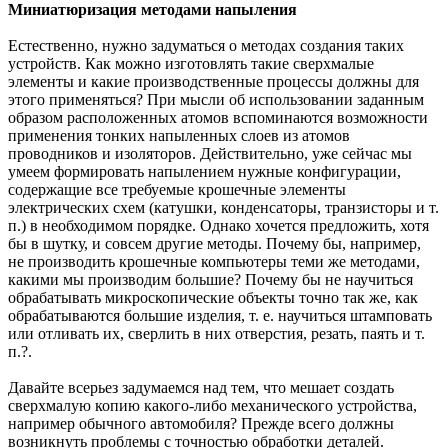
Миниатюризация методами напыления
Естественно, нужно задуматься о методах создания таких
устройств. Как можно изготовлять такие сверхмалые
элементы и какие производственные процессы должны для
этого применяться? При мысли об использовании заданным
образом расположенных атомов вспоминаются возможности
применения тонких напыленных слоев из атомов
проводников и изоляторов. Действительно, уже сейчас мы
умеем формировать напылением нужные конфигурации,
содержащие все требуемые крошечные элементы
электрических схем (катушки, конденсаторы, транзисторы и т.
п.) в необходимом порядке. Однако хочется предложить, хотя
бы в шутку, и совсем другие методы. Почему бы, например,
не производить крошечные компьютеры теми же методами,
какими мы производим большие? Почему бы не научиться
обрабатывать микроскопические объекты точно так же, как
обрабатываются большие изделия, т. е. научиться штамповать
или отливать их, сверлить в них отверстия, резать, паять и т.
п.?.
Давайте всерьез задумаемся над тем, что мешает создать
сверхмалую копию какого-либо механического устройства,
например обычного автомобиля? Прежде всего должны
возникнуть проблемы с точностью обработки деталей.