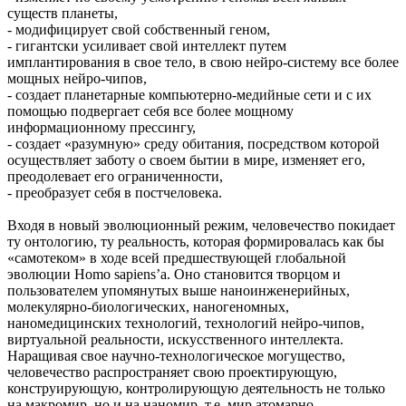
существ планеты,
- модифицирует свой собственный геном,
- гигантски усиливает свой интеллект путем
имплантирования в свое тело, в свою нейро-систему все более
мощных нейро-чипов,
- создает планетарные компьютерно-медийные сети и с их
помощью подвергает себя все более мощному
информационному прессингу,
- создает «разумную» среду обитания, посредством которой
осуществляет заботу о своем бытии в мире, изменяет его,
преодолевает его ограниченности,
- преобразует себя в постчеловека.
Входя в новый эволюционный режим, человечество покидает
ту онтологию, ту реальность, которая формировалась как бы
«самотеком» в ходе всей предшествующей глобальной
эволюции Homo sapiens’a. Оно становится творцом и
пользователем упомянутых выше наноинженерийных,
молекулярно-биологических, наногеномных,
наномедицинских технологий, технологий нейро-чипов,
виртуальной реальности, искусственного интеллекта.
Наращивая свое научно-технологическое могущество,
человечество распространяет свою проектирующую,
конструирующую, контролирующую деятельность не только
на макромир, но и на наномир, т.е. мир атомарно-