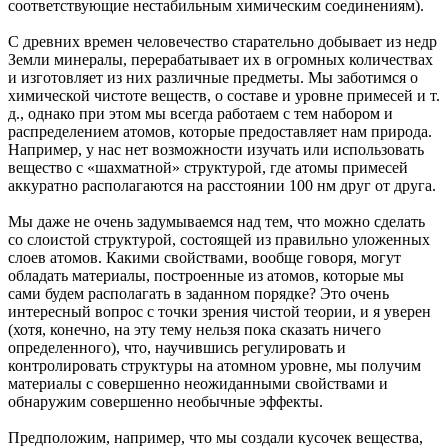
соответствующие нестабильным химическим соединениям).
С древних времен человечество старательно добывает из недр
Земли минералы, перерабатывает их в огромных количествах
и изготовляет из них различные предметы. Мы заботимся о
химической чистоте веществ, о составе и уровне примесей и т.
д., однако при этом мы всегда работаем с тем набором и
распределением атомов, которые предоставляет нам природа.
Например, у нас нет возможности изучать или использовать
вещество с «шахматной» структурой, где атомы примесей
аккуратно располагаются на расстоянии 100 нм друг от друга.
Мы даже не очень задумываемся над тем, что можно сделать
со слоистой структурой, состоящей из правильно уложенных
слоев атомов. Какими свойствами, вообще говоря, могут
обладать материалы, построенные из атомов, которые мы
сами будем располагать в заданном порядке? Это очень
интересный вопрос с точки зрения чистой теории, и я уверен
(хотя, конечно, на эту тему нельзя пока сказать ничего
определенного), что, научившись регулировать и
контролировать структуры на атомном уровне, мы получим
материалы с совершенно неожиданными свойствами и
обнаружим совершенно необычные эффекты.
Предположим, например, что мы создали кусочек вещества,