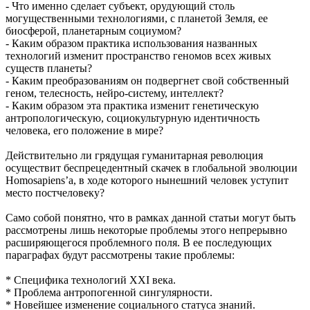
- Что именно сделает субъект, орудующий столь
могущественными технологиями, с планетой Земля, ее
биосферой, планетарным социумом?
- Каким образом практика использования названных
технологий изменит пространство геномов всех живых
существ планеты?
- Каким преобразованиям он подвергнет свой собственный
геном, телесность, нейро-систему, интеллект?
- Каким образом эта практика изменит генетическую
антропологическую, социокультурную идентичность
человека, его положение в мире?
Действительно ли грядущая гуманитарная революция
осуществит беспрецедентный скачек в глобальной эволюции
Homosapiens’a, в ходе которого нынешний человек уступит
место постчеловеку?
Само собой понятно, что в рамках данной статьи могут быть
рассмотрены лишь некоторые проблемы этого непрерывно
расширяющегося проблемного поля. В ее последующих
параграфах будут рассмотрены такие проблемы:
* Специфика технологий XXI века.
* Проблема антропогенной сингулярности.
* Новейшее изменение социального статуса знаний.