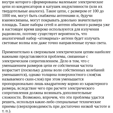
внутри которого сформированы маленькие электрические
цепи из конденсаторов и катушек индуктивности (или их
твердотельные аналоги). Такие цепи, с размером от 100 до
1000 нм, могут быть снабжены антеннами и, будучи
взаимосвязаны, могут покрывать довольно значительную
площадь. Такие наборы сетей и антенн обычного размера уже
в настоящее время широко используются для излучения
радиоволн, поэтому существует вероятность, что
аналогичный набор «атомарных» антенн будет излучать
световые волны или даже точно направленные пучки света.
Применительно к сверхмалым электрическим цепям наиболее
важными представляются проблемы, связанные с
электрическим сопротивлением. Дело в том, что с
уменьшением размеров цепи ее собственная частота
возрастает (поскольку длины волн собственных колебаний
уменьшаются), однако толщина поверхностного слоя(так
называемого скин-слоя) при этом уменьшается
пропорционально лишь квадратному корню из характерного
размера, вследствие чего при расчете электрического
сопротивления должны возникать дополнительные
сложности. Возможно, впрочем, что эти проблемы удастся
решить, используя какие-либо специальные технические
приемы (сверхпроводимость при достаточно низкой частоте и
т. п.).