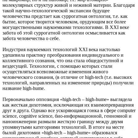
молекулярных структур живой и неживой материи. Благодаря
такой научно-технологической экспансии будущее
человечества предстает как суррогатная онтология, т.е. как
бытие, которое творится человеком, орудующим все более
могущественными наукоемкими технологиями. В XXI веке
забота об этой суррогатной онтологии осмысливается как
забота человечества о себе.
Индустрия наукоемких технологий XXI века настолько
удешевила практику преобразования индивидуального и
коллективного сознания, что она стала общедоступной и
вездесущей. Технологии, с помощью которых стали
осуществляться всевозможные изменения живого
человеческого сознания, (в отличие от high-tech (т.е. высоких
технологий, направленных на изменение природы) получили
название high-hume.
Первоначально оппозиция «high-tech – high-hume» выглядела
как жесткая дихотомия, исключающая их взаимопревращения
друг в друга. Однако все ускоряющаяся гонка в сфере computer
science, cognitive science, био-информационной, генномной и
наноинженерии размыли жесткую границу между двумя
упомянутыми категориями технологий. В итоге на месте
былой дихотомии «high-tech – high-hume» образовался