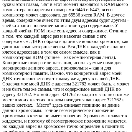
буквы этой главы, "За" в этот момент находятся в RAM моего
компьютера по адресам с номерами 6446 и 6447; всего
компьютер может адресовать до 65536 ячеек RAM. В другое
время, содержимое ячеек по этим двум адресам будет другим –
ячейка хранит последнее записанное туда содержимое. У
каждой ячейки ROM тоже есть адрес и содержимое. Отличие
в том, что каждый адрес раз и навсегда связан с его
содержимым. ДНК собрана в длинные волокна хромосом, как
длинные компьютерные ленты. Вся ДНК в каждой из наших
клеток адресована в том же самом смысле, как и
компьютерная ROM (точнее – как компьютерная лента).
Конкретные номера или названия, используемые нами для
маркировки данного адреса, произвольны – как и для
компьютерной памяти. Важно, что конкретный адрес моей
ДНК точно соответствует такому же адресу в вашей ДНК.
Содержимое моей ДНК с адресом 321762 может быть, а может
и не быть тем же самым, что и содержимое вашей ДНК по
адресу 321762. Но мой адрес 321762 находится в точно том же
месте в моих клетках, в каком находится ваш адрес 321762 в
ваших клетках. "Место" здесь означает позицию на длине
данной хромосомы. Точное геометрическое положение
хромосомы в клетке не имеет значения. Хромосома плавает в
жидкости, и поэтому её геометрическое положение меняется,
но каждый адрес на хромосоме точно определён в понятиях
линейного порядкового номера по длине хромосомы – также,