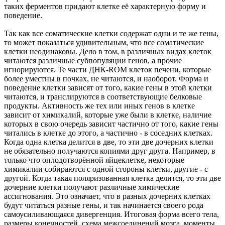
таких ферментов придают клетке её характерную форму и
поведение.
Так как все соматические клетки содержат одни и те же гены,
то может показаться удивительным, что все соматические
клетки неодинаковы. Дело в том, в различных видах клеток
читаются различные субпопуляции генов, а прочие
игнорируются. Те части ДНК-ROM клеток печени, которые
более уместны в почках, не читаются, и наоборот. Форма и
поведение клетки зависят от того, какие гены в этой клетки
читаются, и транслируются в соответствующие белковые
продукты. Активность же тех или иных генов в клетке
зависит от химикалий, которые уже были в клетке, наличие
которых в свою очередь зависит частично от того, какие гены
читались в клетке до этого, а частично - в соседних клетках.
Когда одна клетка делится в две, то эти две дочерних клетки
не обязательно получаются копиями друг друга. Например, в
только что оплодотворённой яйцеклетке, некоторые
химикалии собираются с одной стороны клетки, другие - с
другой. Когда такая поляризованная клетка делится, то эти две
дочерние клетки получают различные химические
ассигнования. Это означает, что в разных дочерних клетках
будут читаться разные гены, и так начинается своего рода
самоусиливающаяся дивергенция. Итоговая форма всего тела,
размеры конечностей, схема межсоединений мозга, моменты