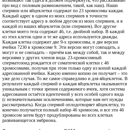
возникают так (здесь я должен подчеркнуть, что рассказываю
про вид с половым размножением, такой, как наш). Наши
спермии или яйцеклетки содержат по 23 хромосомы каждая.
Каждый адрес в одном из моих спермиев в точности
соответствует адресу в любом другом из моих спермиев, и в
каждой из ваших яйцеклеток (или спермиев). Все другие
клетки моего тела содержат 46, т.е. двойной набор. В каждой
из этих клеток одни и те же адреса используются дважды.
Каждая клетка содержит две 9-х хромосомы, и две версии
ячейки 7230 в хромосоме 9. Эти версии могут совпадать, а
могут и не совпадать – причём как между собой, так и между
версиями у других членов вида. 23-хромосомный
сперматозоид рождается от соматической клетки с 46
хромосомами, получая при этом только одну из копий каждой
адресованной ячейки. Какую именно копию он получает – это
уже дело случая. То же самое справедливо и для яйцеклеток. В
результате каждый спермий и каждая яйцеклетка оказываются
уникальным с точки зрения содержимого ячеек, хотя система
адресования остаётся идентичной у всех особей одного вида
(с незначительными исключениями, которые нам нет нужды
рассматривать). Когда спермий оплодотворяет яйцеклетку, то
конечно получается полный набор 46 хромосом, и все эти 46
хромосом затем будут продублированы во всех клетках
развивающегося эмбриона.