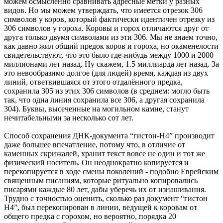
можем осмысленно сравнивать адресные метки у разных
видов. Но мы можем утверждать, что имеется отрезок 306
символов у коров, который фактически идентичен отрезку из
306 символов у гороха. Коровы и горох отличаются друг от
друга только двумя символами из эти 306. Мы не знаем точно,
как давно жил общий предок коров и гороха, но окаменелости
свидетельствуют, что это было где-нибудь между 1000 и 2000
миллионами лет назад. Ну скажем, 1.5 миллиарда лет назад. За
это невообразимо долгое (для людей) время, каждая из двух
линий, ответвившаяся от этого отдалённого предка,
сохранила 305 из этих 306 символов (в среднем: могло быть
так, что одна линия сохранила все 306, а другая сохранила
304). Буквы, высеченные на могильном камне, станут
нечитабельными за несколько сот лет.
Способ сохранения ДНК-документа “гистон-H4” производит
даже большее впечатление, потому что, в отличие от
каменных скрижалей, хранит текст вовсе не один и тот же
физический носитель. Он неоднократно копируется и
перекопируется в ходе смены поколений - подобно Еврейским
священным писаниям, которые ритуально копировались
писарями каждые 80 лет, дабы уберечь их от изнашивания.
Трудно с точностью оценить, сколько раз документ “гистон
H4”, был перекопирован в линии, ведущей к коровам от
общего предка с горохом, но вероятно, порядка 20