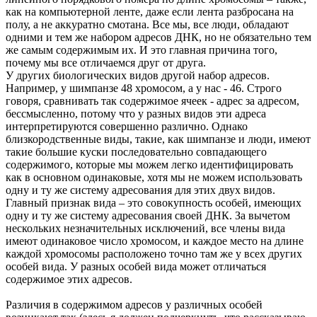
как на компьютерной ленте, даже если лента разбросана на
полу, а не аккуратно смотана. Все мы, все люди, обладают
одними и тем же набором адресов ДНК, но не обязательно тем
же самым содержимым их. И это главная причина того,
почему мы все отличаемся друг от друга.
У других биологических видов другой набор адресов.
Например, у шимпанзе 48 хромосом, а у нас - 46. Строго
говоря, сравнивать так содержимое ячеек - адрес за адресом,
бессмысленно, потому что у разных видов эти адреса
интерпретируются совершенно различно. Однако
близкородственные виды, такие, как шимпанзе и люди, имеют
такие большие куски последовательно совпадающего
содержимого, которые мы можем легко идентифицировать
как в основном одинаковые, хотя мы не можем использовать
одну и ту же систему адресования для этих двух видов.
Главный признак вида – это совокупность особей, имеющих
одну и ту же систему адресования своей ДНК. За вычетом
нескольких незначительных исключений, все члены вида
имеют одинаковое число хромосом, и каждое место на длине
каждой хромосомы расположено точно там же у всех других
особей вида. У разных особей вида может отличаться
содержимое этих адресов.
Различия в содержимом адресов у различных особей