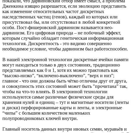
показали, что дарвиновский отбор имеет смысл, а проблема
Дженкина изящно разрешается, если эволюцию представить
как изменение относительных частот дискретных
наследственных частиц (генов), каждый из которых или
присутствовал бы, или отсутствовал в любой конкретной
особи. Пост-фишеровский дарвинизм называется нео-
дарвинизм. Его цифровая природа – не побочный эффект,
которым случайно обладает генетическая информационная
технология. Дискрентность - это видимо совершенно
необходимое условие, чтобы дарвинизм был работоспособен.
В нашей электронной технологии дискретные ячейки памяти
могут находиться только в двух состояниях, традиционно
представляемых как 0 и 1, хотя их можно трактовать как
“высоко-низко”, “включено-выключено”, “верх и низ”;
главное - что они должны быть чётко отличны друг от друга,
и совокупность этих состояний может быть "прочитана” так,
чтобы на что-то влиять. В электронной технологии
используются самые различные физические среды для
хранения нулей и единиц – тут и магнитные носители (ленты
и диски) перфорированные карты и ленты, и электронные
“чипы” с большим количеством маленьких
полупроводниковых ключей внутри.
Главный носитель данных внутри ивовых семян, муравьёв и