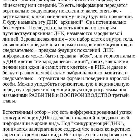
яйцеклетку или спермий. То есть, информация передается
вертикально следующему поколению; далее, опять же -
вертикально, к неограниченному числу будущих поколений.
Я буду называть эту ДНК "архивной". Она потенциально
бессмертна. Последовательность клеток, по которым
путешествует архивная ДНК, называются зародышевой
линией. Зародышевая линия – это набор клеток внутри тела,
являющийся предком для сперматозоидов или яйцеклеток, и
следовательно – предком будущих поколений. ДНК-
информация может быть передана “вбок”, или горизонтально:
в ДНК клеток "не зародышевой линии", таких, как клетки
печени или кожи; а самих этих клетках - в РНК, и далее к
белку и различным эффектам эмбрионального развития, и
следовательно – отразится на форме и поведении взрослой
особи. Можно уподобить горизонтальную и вертикальную
передачу передаче информации двум подпрограммам под
названиями РАЗВИТИЕ и ВОСПРОИЗВОДСТВО третьей
главы.
Естественный отбор – это есть дифференцированный успех
конкурирующих ДНК в деле вертикальной передачи своей
информации в архив вида. Под "конкурирующей ДНК",
понимается альтернативное содержимое неких конкретных
адресов в хромосомах вида. Некоторые гены сохраняются в