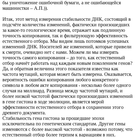
бы уничтожение ошибочной бумаги, а не ошибающейся
машинистки – А.П.)).
Итак, этот метод измерения стабильности ДНК, состоящий в
подсчёте количества изменений, фактически произошедших
за какое-то геологическое время, отражает как подлинную
точность копирования, так и фильтрующую эффективность
естественного отбора. Мы видим лишь потомков успешных
изменений ДНК. Носителей же изменений, которые привели
к смерти, очевидно нет с нами. Можем ли мы измерять
точность самого копирования – до того, как естественный
отбор начнёт работать над каждым новым поколением генов?
Да, и обратная величина этого показателя известна как
частота мутаций, которая может быть измерена. Оказывается,
вероятность ошибки копирования любого конкретного
символа в любом акте копирования - несколько более одного
случая на миллиард. Разница между частотой мутаций, и
более низкой частотой фактически произошедших изменений
в гене гистона в ходе эволюции, является мерой
эффективности естественного отбора в сохранении этого
древнего документа.
Стабильность гена гистона за прошедшие эпохи
исключительна по генетическим стандартам. Другие гены
изменяются с более высокой частотой - возможно потому, что
естественный отбор более терпим к вариациям в них.