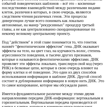
событий поведенческих шаблонов – всё это – косвенные
последствиями взаимодействий между различными видами
клеток, различия в которых, в свою очередь, являются
следствием чтения различных генов. Эти процессы
дивергенции лучше всего понимать как локально
автономные, на манер "рекурсивных" процедур третьей
главы, а не как централизованно скоординированные по
некоему великому центральному проекту.
Под "действием" в этой главе понимается то, что генетик
назовёт "фенотипическим эффектом" гена. ДНК оказывает
эффекты на тело, на цвет глаз, на курчавость волос, степень
агрессивности поведения, и тысячи других признаков,
которые и называются фенотипическими эффектами. ДНК
проявляет эти эффекты локально, транслируя свой код (через
РНК) в белковые цепи, которые в свою очередь влияют на
форму клетки и её поведение. Это один из двух способов
использования информации в шаблоне ДНК. Другой способ
состоит в дублировании информации в новую нить ДНК. Это
то самое копирование, которое мы обсуждали ранее.
Имеется фундаментальное различие между этими двумя
направлениями передачи ДНК-информации: вертикальным и
горизонтальным. Вертикальная передача производится от
клетки к клетке, которые в конечном итоге порождают