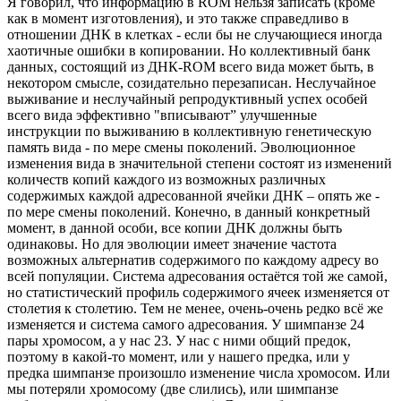
Я говорил, что информацию в ROM нельзя записать (кроме
как в момент изготовления), и это также справедливо в
отношении ДНК в клетках - если бы не случающиеся иногда
хаотичные ошибки в копировании. Но коллективный банк
данных, состоящий из ДНК-ROM всего вида может быть, в
некотором смысле, созидательно перезаписан. Неслучайное
выживание и неслучайный репродуктивный успех особей
всего вида эффективно "вписывают” улучшенные
инструкции по выживанию в коллективную генетическую
память вида - по мере смены поколений. Эволюционное
изменения вида в значительной степени состоят из изменений
количеств копий каждого из возможных различных
содержимых каждой адресованной ячейки ДНК – опять же -
по мере смены поколений. Конечно, в данный конкретный
момент, в данной особи, все копии ДНК должны быть
одинаковы. Но для эволюции имеет значение частота
возможных альтернатив содержимого по каждому адресу во
всей популяции. Система адресования остаётся той же самой,
но статистический профиль содержимого ячеек изменяется от
столетия к столетию. Тем не менее, очень-очень редко всё же
изменяется и система самого адресования. У шимпанзе 24
пары хромосом, а у нас 23. У нас с ними общий предок,
поэтому в какой-то момент, или у нашего предка, или у
предка шимпанзе произошло изменение числа хромосом. Или
мы потеряли хромосому (две слились), или шимпанзе