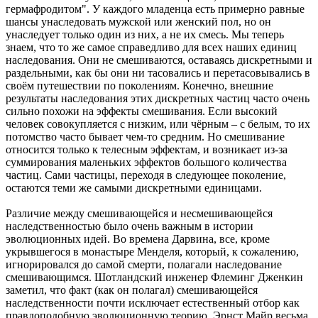
гермафродитом". У каждого младенца есть примерно равные
шансы унаследовать мужской или женский пол, но он
унаследует только один из них, а не их смесь. Мы теперь
знаем, что то же самое справедливо для всех наших единиц
наследования. Они не смешиваются, оставаясь дискретными и
раздельными, как бы они ни тасовались и перетасовывались в
своём путешествии по поколениям. Конечно, внешние
результаты наследования этих дискретных частиц часто очень
сильно похожи на эффекты смешивания. Если высокий
человек совокупляется с низким, или чёрным – с белым, то их
потомство часто бывает чем-то средним. Но смешивание
относится только к телесным эффектам, и возникает из-за
суммирования маленьких эффектов большого количества
частиц. Сами частицы, переходя в следующее поколение,
остаются теми же самыми дискретными единицами.
Различие между смешивающейся и несмешивающейся
наследственностью было очень важным в истории
эволюционных идей. Во времена Дарвина, все, кроме
укрывшегося в монастыре Менделя, который, к сожалению,
игнорировался до самой смерти, полагали наследование
смешивающимся. Шотландский инженер Флеминг Дженкин
заметил, что факт (как он полагал) смешивающейся
наследственности почти исключает естественный отбор как
правдоподобную эволюционную теорию. Эрнст Майр весьма