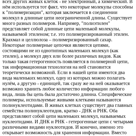
всех других живых клеток - не электронный, а химический. В
нём используется тот факт, что некоторые молекулы способны
к "полимеризации", которая заключается в соединении
молекул в длинные цепи неограниченной длины. Существует
много разных полимеров. Например, "полиэтилен"
представляет собой длинные цепи маленькой молекулы,
называемой этиленом; т.е. это полимеризированный этилен.
Крахмал и целлюлоза – полимеризированный сахар.
Некоторые полимерные цепочки являются цепями,
состоящими не из однотипных маленьких молекул (как
этилен), а молекул двух или более различных видов. Как
только такая гетерогенность появляется в полимерной цепи,
так информационная технология на ней становится
теоретически возможной. Если в нашей цепи имеются два
вида маленьких молекул, одну из которых можно полагать
нулём, а другую - единицей, так сразу же на ней оказывается
возможно хранить любое количество информации любого
вида, лишь бы цепь была достаточно длинна. Специфические
полимеры, используемые живыми клетками называются
полинуклеотидами. В живых клетках существует два главных
семейства полинуклеотидов, кратко - ДНК и РНК. Оба
представляют собой цепи маленьких молекул, называемых
нуклеотидами. И ДНК и РНК - гетерогенные цепи с четырьмя
различными видами нуклеотидов. И конечно, именно это
открывает возможность для хранения информации. Вместо