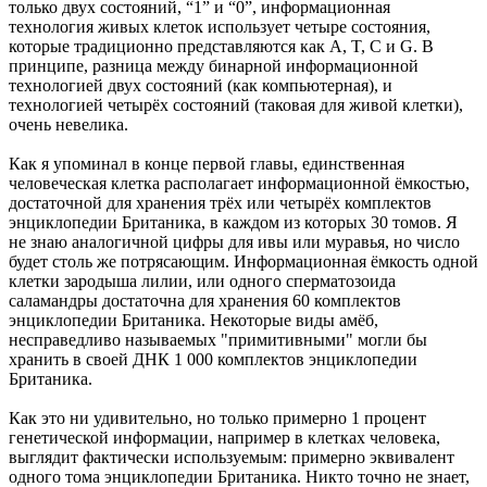
только двух состояний, “1” и “0”, информационная
технология живых клеток использует четыре состояния,
которые традиционно представляются как A, T, C и G. В
принципе, разница между бинарной информационной
технологией двух состояний (как компьютерная), и
технологией четырёх состояний (таковая для живой клетки),
очень невелика.
Как я упоминал в конце первой главы, единственная
человеческая клетка располагает информационной ёмкостью,
достаточной для хранения трёх или четырёх комплектов
энциклопедии Британика, в каждом из которых 30 томов. Я
не знаю аналогичной цифры для ивы или муравья, но число
будет столь же потрясающим. Информационная ёмкость одной
клетки зародыша лилии, или одного сперматозоида
саламандры достаточна для хранения 60 комплектов
энциклопедии Британика. Некоторые виды амёб,
несправедливо называемых "примитивными" могли бы
хранить в своей ДНК 1 000 комплектов энциклопедии
Британика.
Как это ни удивительно, но только примерно 1 процент
генетической информации, например в клетках человека,
выглядит фактически используемым: примерно эквивалент
одного тома энциклопедии Британика. Никто точно не знает,