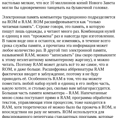
настолько мелкие, что все 10 миллионов копий Нового Завета
могли бы одновременно танцевать на булавочной головке.
Электронная память компьютера традиционно подразделяется
на ROM и RAM. ROM расшифровывается как "только
читаемая память". Строже говоря, это память, в которую
пишут лишь однажды, а читают много раз. Комбинация нулей
и единиц в них “прожжена” раз и навсегда при изготовлении.
В таком виде они и остаются, не изменяясь, в течение всего
срока службы памяти, а прочитана эта информация может
любое количество раз. В другой тип электронной памяти,
называемой RAM, можно “записывать” (вы скоро привыкните
к этому неэлегантному компьютерному жаргону), и можно
читать. Поэтому RAM может делать всё то же самое, что и
ROM, и даже больше. Расшифровка аббревиатуры RAM
фактически вводит в заблуждение, поэтому я не буду
приводить её. Особенность RAM в том, что вы можете
поместить любой набор нулей и единиц в его любую часть,
какую хотите, и столько раз, сколько вам заблагорассудится.
Большая часть памяти компьютера – RAM. Напечатанные
мною слова поступают прямо в RAM; программа обработки
текстов, управляющая этим процессом, тоже находится в
RAM, хотя теоретически её можно было бы прожечь в ROM, и
впоследствии ни разу не менять. ROM используется для
фиксированного репертуара стандартных программ, которые