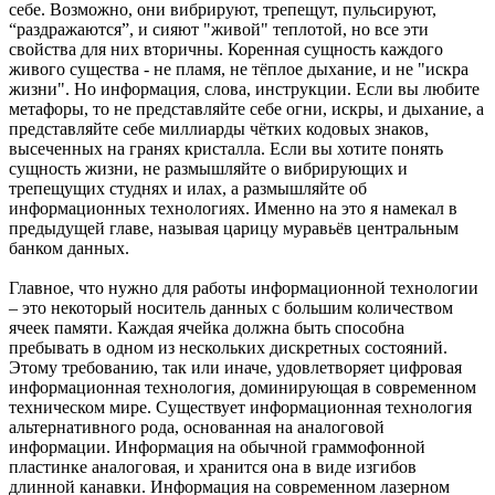
себе. Возможно, они вибрируют, трепещут, пульсируют,
“раздражаются”, и сияют "живой" теплотой, но все эти
свойства для них вторичны. Коренная сущность каждого
живого существа - не пламя, не тёплое дыхание, и не "искра
жизни". Но информация, слова, инструкции. Если вы любите
метафоры, то не представляйте себе огни, искры, и дыхание, а
представляйте себе миллиарды чётких кодовых знаков,
высеченных на гранях кристалла. Если вы хотите понять
сущность жизни, не размышляйте о вибрирующих и
трепещущих студнях и илах, а размышляйте об
информационных технологиях. Именно на это я намекал в
предыдущей главе, называя царицу муравьёв центральным
банком данных.
Главное, что нужно для работы информационной технологии
– это некоторый носитель данных с большим количеством
ячеек памяти. Каждая ячейка должна быть способна
пребывать в одном из нескольких дискретных состояний.
Этому требованию, так или иначе, удовлетворяет цифровая
информационная технология, доминирующая в современном
техническом мире. Существует информационная технология
альтернативного рода, основанная на аналоговой
информации. Информация на обычной граммофонной
пластинке аналоговая, и хранится она в виде изгибов
длинной канавки. Информация на современном лазерном