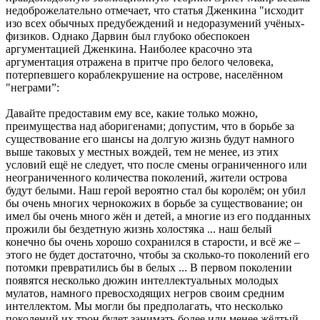
недоброжелательно отмечает, что статья Дженкина "исходит
изо всех обычных предубеждений и недоразумений учёных-
физиков. Однако Дарвин был глубоко обеспокоен
аргументацией Дженкина. Наиболее красочно эта
аргументация отражена в притче про белого человека,
потерпевшего кораблекрушение на острове, населённом
"неграми”:
Давайте предоставим ему все, какие только можно,
преимущества над аборигенами; допустим, что в борьбе за
существование его шансы на долгую жизнь будут намного
выше таковых у местных вождей, тем не менее, из этих
условий ещё не следует, что после смены ограниченного или
неограниченного количества поколений, жители острова
будут белыми. Наш герой вероятно стал бы королём; он убил
бы очень многих чернокожих в борьбе за существование; он
имел бы очень много жён и детей, а многие из его подданных
прожили бы бездетную жизнь холостяка ... наш белый
конечно бы очень хорошо сохранился в старости, и всё же –
этого не будет достаточно, чтобы за сколько-то поколений его
потомки превратились бы в белых ... В первом поколении
появятся несколько дюжин интеллектуальных молодых
мулатов, намного превосходящих негров своим средним
интеллектом. Мы могли бы предполагать, что несколько
поколений их трон будет занимать более или менее жёлтый