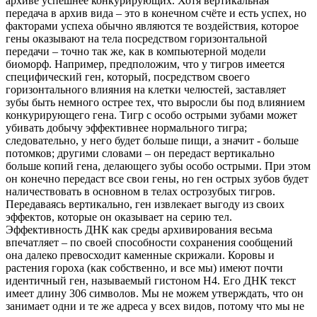
архиве успешнее конкурирующих. Хотя вертикальная
передача в архив вида – это в конечном счёте и есть успех, но
факторами успеха обычно являются те воздействия, которое
гены оказывают на тела посредством горизонтальной
передачи – точно так же, как в компьютерной модели
биоморф. Например, предположим, что у тигров имеется
специфический ген, который, посредством своего
горизонтального влияния на клетки челюстей, заставляет
зубы быть немного острее тех, что выросли бы под влиянием
конкурирующего гена. Тигр с особо острыми зубами может
убивать добычу эффективнее нормального тигра;
следовательно, у него будет больше пищи, а значит - больше
потомков; другими словами – он передаст вертикально
больше копий гена, делающего зубы особо острыми. При этом
он конечно передаст все свои гены, но ген острых зубов будет
наличествовать в основном в телах острозубых тигров.
Передаваясь вертикально, ген извлекает выгоду из своих
эффектов, которые он оказывает на серию тел.
Эффективность ДНК как среды архивирования весьма
впечатляет – по своей способности сохранения сообщений
она далеко превосходит каменные скрижали. Коровы и
растения гороха (как собственно, и все мы) имеют почти
идентичный ген, называемый гистоном H4. Его ДНК текст
имеет длину 306 символов. Мы не можем утверждать, что он
занимает одни и те же адреса у всех видов, потому что мы не