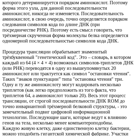
которого детерминируется порядком аминокислот. Поэтому
форма этого узла, для данной последовательности
аминокислот, никогда не изменяется. Последовательность
аминокислот, в свою очередь, точно определяется порядком
следования символов кода по длине ДНК (при
посредничестве РНК). Поэтому есть смысл говорить, что
трёхмерная скрученная форма молекулы белка определяется
одномерной последовательностью символов кода ДНК.
Процедура трансляции обрабатывает знаменитый
трёхбуквенный "генетический код". Это – словарь, в котором
каждый из 64 (4 × 4 × 4) возможных символов-триплетов ДНК
(или РНК) переводятся в одну из вышеупомянутых 20
аминокислот или трактуется как символ "остановки чтения".
Таких “знаков пунктуации” типа "остановка чтения" три.
Одну и ту же аминокислоту могут кодировать несколько
триплетов (как легко предположить из того факта, что
триплетов 64, а аминокислот только 20). Весь этот процесс
трансляции, от строгой последовательности ДНК ROM до
точно инвариантной трёхмерной белковой структуры, - это
замечательный подвиг цифровой информационной
технологии. Последующие шаги, которые ведут к влиянию
генов на тела, несколько менее компьютероподобны.
Каждую живую клетку, даже единственную клетку бактерии,
можно уподобить гигантской химической фабрике. Участки