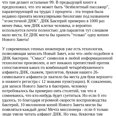
что там делают остальные 99. В предыдущей книге я
предположил, что это может быть “безбилетный пассажир”,
паразитирующий на трудах 1 процента - эта теория была
недавно принята молекулярными биологами под названием
"эгоистичной ДНК". ДНК Бактерий примерно в 1000 раз
менее ёмка, чем ДНК клетки человека, и вероятно
используется почти полностью: для паразитов тут слишком
мало места. Её ДНК могла бы хранить "только" одну копию
Нового Завета!
У современных генных инженеров уже есть технология,
позволяющая записать Новый Завет, или что–либо подобное в
ДНК бактерии. "Смысл" символов в любой информационной
технологии произволен, и нет никаких препятствий против
сопоставления каких-то комбинаций четырёхбуквенного
алфавита ДНК, скажем, триплетов, буквам нашего 26-
символьного алфавита (и хватило бы места для букв верхнего
и нижнего регистра с 12 знаками пунктуации). К сожалению,
для записи Нового Завета в бактерию, человеку
потребовалось бы примерно пять столетий, так что я
сомневаюсь, что кто-нибудь будет суетиться. Но если б это
удалось, то благодаря огромной скорости воспроизводства
бактерий, 10 миллионов копий Нового Завета могли бы
появляться каждый день! Мечта миссионера - если б только
люди умели читать алфавит ДНК. Но увы, буквочки там