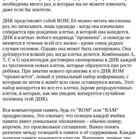
необходимы много раз, и которые вы не можете изменить,
даже если бы захотели.
ДНК представляет собой ROM. Её можно читать миллионы
раз, но записывать лишь однажды - когда она изначально
собирается при рождении клетки, в которой она находится.
ДНК в клетках любого индивида "прожжена", и никогда не
меняется в течение всей его жизни - кроме очень редких
случаев поломок. Однако она может быть скопирована. Она
дублируется всякий раз, когда клетка делится. Комбинации A,
T, C и G нуклеотидов достоверно скопированы в ДНК каждой
из триллионов новых клеток, которые образуются при росте
ребёнка. При зачатии нового организма в его ДНК ROM
“прожигается”, новый и уникальный набор информации, с
которым он затем и живёт всю свою оставшуюся жизнь. Этот
набор копируется во все его клетки, (кроме репродуктивных
клеток, в которые, как мы увидим, копируется случайная
половина этой ДНК).
Вся компьютерная память, будь то "ROM" или "RAM"
проадресована. Это означает, что позиция каждой ячейки
памяти имеет уникальное обозначение – обычно номер;
впрочем, это произвольное соглашение. Важно понять
различие между позицией в памяти и её содержимым. Каждая
позиция памяти называется адресом. Например, первые две