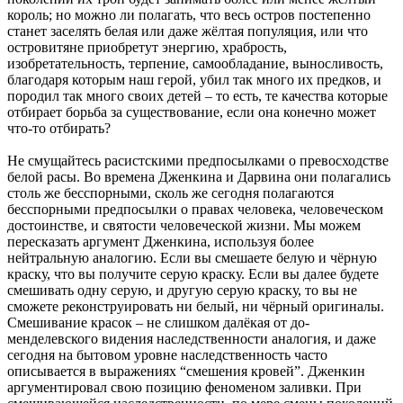
король; но можно ли полагать, что весь остров постепенно
станет заселять белая или даже жёлтая популяция, или что
островитяне приобретут энергию, храбрость,
изобретательность, терпение, самообладание, выносливость,
благодаря которым наш герой, убил так много их предков, и
породил так много своих детей – то есть, те качества которые
отбирает борьба за существование, если она конечно может
что-то отбирать?
Не смущайтесь расистскими предпосылками о превосходстве
белой расы. Во времена Дженкина и Дарвина они полагались
столь же бесспорными, сколь же сегодня полагаются
бесспорными предпосылки о правах человека, человеческом
достоинстве, и святости человеческой жизни. Мы можем
пересказать аргумент Дженкина, используя более
нейтральную аналогию. Если вы смешаете белую и чёрную
краску, что вы получите серую краску. Если вы далее будете
смешивать одну серую, и другую серую краску, то вы не
сможете реконструировать ни белый, ни чёрный оригиналы.
Смешивание красок – не слишком далёкая от до-
менделевского видения наследственности аналогия, и даже
сегодня на бытовом уровне наследственность часто
описывается в выражениях “смешения кровей”. Дженкин
аргументировал свою позицию феноменом заливки. При