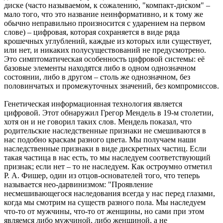
диске (часто называемом, к сожалению, "компакт-диском" –
мало того, что это название неинформативно, и к тому же
обычно неправильно произносится с ударением на первом
слове) – цифровая, которая сохраняется в виде ряда
крошечных углублений, каждые из которых или существует,
или нет, и никаких полусуществований не предусмотрено.
Это симптоматическая особенность цифровой системы: её
базовые элементы находятся либо в одном однозначном
состоянии, либо в другом – столь же однозначном, без
половинчатых и промежуточных значений, без компромиссов.
Генетическая информационная технология является
цифровой. Этот обнаружил Грегор Мендель в 19-м столетии,
хотя он и не говорил таких слов. Мендель показал, что
родительские наследственные признаки не смешиваются в
нас подобно краскам разного цвета. Мы получаем наши
наследственные признаки в виде дискретных частиц. Если
такая частица в нас есть, то мы наследуем соответствующий
признак; если нет – то не наследуем. Как остроумно отметил
Р. A. Фишер, один из отцов-основателей того, что теперь
называется нео-дарвинизмом: "Проявление
несмешивающегося наследования всегда у нас перед глазами,
когда мы смотрим на существ разного пола. Мы наследуем
что-то от мужчины, что-то от женщины, но сами при этом
являемся либо мужчиной, либо женщиной, а не