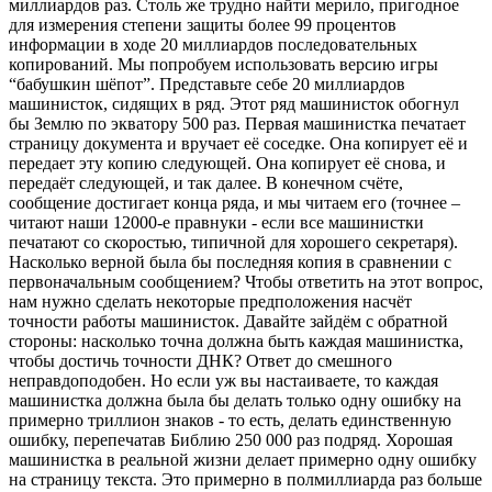
миллиардов раз. Столь же трудно найти мерило, пригодное
для измерения степени защиты более 99 процентов
информации в ходе 20 миллиардов последовательных
копирований. Мы попробуем использовать версию игры
“бабушкин шёпот”. Представьте себе 20 миллиардов
машинисток, сидящих в ряд. Этот ряд машинисток обогнул
бы Землю по экватору 500 раз. Первая машинистка печатает
страницу документа и вручает её соседке. Она копирует её и
передает эту копию следующей. Она копирует её снова, и
передаёт следующей, и так далее. В конечном счёте,
сообщение достигает конца ряда, и мы читаем его (точнее –
читают наши 12000-е правнуки - если все машинистки
печатают со скоростью, типичной для хорошего секретаря).
Насколько верной была бы последняя копия в сравнении с
первоначальным сообщением? Чтобы ответить на этот вопрос,
нам нужно сделать некоторые предположения насчёт
точности работы машинисток. Давайте зайдём с обратной
стороны: насколько точна должна быть каждая машинистка,
чтобы достичь точности ДНК? Ответ до смешного
неправдоподобен. Но если уж вы настаиваете, то каждая
машинистка должна была бы делать только одну ошибку на
примерно триллион знаков - то есть, делать единственную
ошибку, перепечатав Библию 250 000 раз подряд. Хорошая
машинистка в реальной жизни делает примерно одну ошибку
на страницу текста. Это примерно в полмиллиарда раз больше