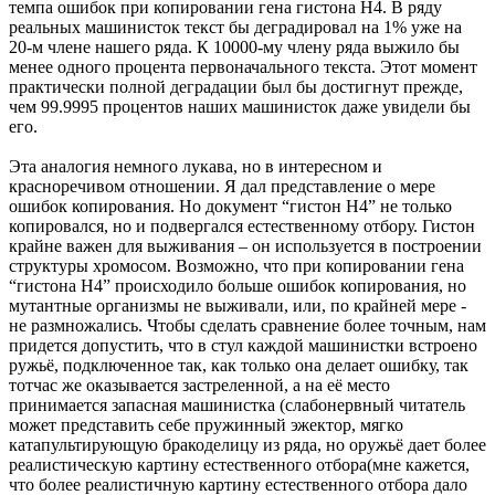
темпа ошибок при копировании гена гистона H4. В ряду
реальных машинисток текст бы деградировал на 1% уже на
20-м члене нашего ряда. К 10000-му члену ряда выжило бы
менее одного процента первоначального текста. Этот момент
практически полной деградации был бы достигнут прежде,
чем 99.9995 процентов наших машинисток даже увидели бы
его.
Эта аналогия немного лукава, но в интересном и
красноречивом отношении. Я дал представление о мере
ошибок копирования. Но документ “гистон H4” не только
копировался, но и подвергался естественному отбору. Гистон
крайне важен для выживания – он используется в построении
структуры хромосом. Возможно, что при копировании гена
“гистона H4” происходило больше ошибок копирования, но
мутантные организмы не выживали, или, по крайней мере -
не размножались. Чтобы сделать сравнение более точным, нам
придется допустить, что в стул каждой машинистки встроено
ружьё, подключенное так, как только она делает ошибку, так
тотчас же оказывается застреленной, а на её место
принимается запасная машинистка (слабонервный читатель
может представить себе пружинный эжектор, мягко
катапультирующую бракоделицу из ряда, но оружьё дает более
реалистическую картину естественного отбора(мне кажется,
что более реалистичную картину естественного отбора дало