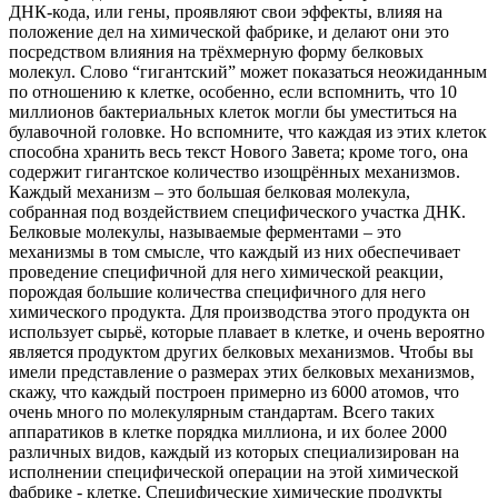
ДНК-кода, или гены, проявляют свои эффекты, влияя на
положение дел на химической фабрике, и делают они это
посредством влияния на трёхмерную форму белковых
молекул. Слово “гигантский” может показаться неожиданным
по отношению к клетке, особенно, если вспомнить, что 10
миллионов бактериальных клеток могли бы уместиться на
булавочной головке. Но вспомните, что каждая из этих клеток
способна хранить весь текст Нового Завета; кроме того, она
содержит гигантское количество изощрённых механизмов.
Каждый механизм – это большая белковая молекула,
собранная под воздействием специфического участка ДНК.
Белковые молекулы, называемые ферментами – это
механизмы в том смысле, что каждый из них обеспечивает
проведение специфичной для него химической реакции,
порождая большие количества специфичного для него
химического продукта. Для производства этого продукта он
использует сырьё, которые плавает в клетке, и очень вероятно
является продуктом других белковых механизмов. Чтобы вы
имели представление о размерах этих белковых механизмов,
скажу, что каждый построен примерно из 6000 атомов, что
очень много по молекулярным стандартам. Всего таких
аппаратиков в клетке порядка миллиона, и их более 2000
различных видов, каждый из которых специализирован на
исполнении специфической операции на этой химической
фабрике - клетке. Специфические химические продукты