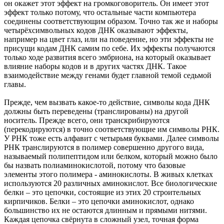
он окажет этот эффект на громкоговоритель. Он имеет этот
эффект только потому, что остальные части компьютера
соединены соответствующим образом. Точно так же и наборы
четырёхсимвольных кодов ДНК оказывают эффекты,
например на цвет глаз, или на поведение, но эти эффекты не
присущи кодам ДНК самим по себе. Их эффекты получаются
только ходе развития всего эмбриона, на который оказывает
влияние наборы кодов и в других частях ДНК. Такое
взаимодействие между генами будет главной темой седьмой
главы.
Прежде, чем вызвать какое-то действие, символы кода ДНК
должны быть переведены (транслированы) на другой
носитель. Прежде всего, они транскрибируются
(перекодируются) в точно соответствующие им символы РНК.
У РНК тоже есть алфавит с четырьмя буквами. Далее символы
РНК транслируются в полимер совершенно другого вида,
называемый полипептидом или белком, который можно было
бы назвать полиаминокислотой, потому что базовые
элементы этого полимера - аминокислоты. В живых клетках
используются 20 различных аминокислот. Все биологические
белки – это цепочки, состоящие из этих 20 строительных
кирпичиков. Белки – это цепочки аминокислот, однако
большинство их не остаются длинным и прямыми нитями.
Каждая цепочка свёрнута в сложный узел, точная форма