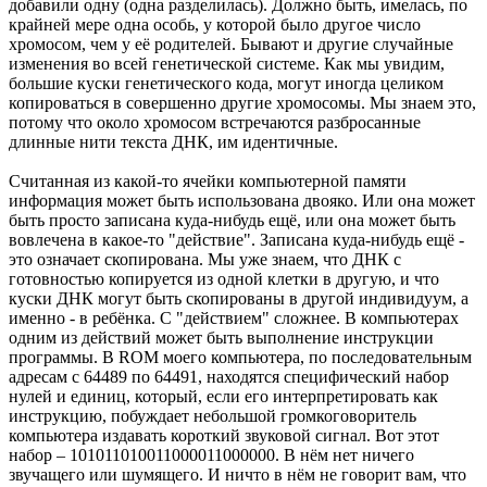
добавили одну (одна разделилась). Должно быть, имелась, по
крайней мере одна особь, у которой было другое число
хромосом, чем у её родителей. Бывают и другие случайные
изменения во всей генетической системе. Как мы увидим,
большие куски генетического кода, могут иногда целиком
копироваться в совершенно другие хромосомы. Мы знаем это,
потому что около хромосом встречаются разбросанные
длинные нити текста ДНК, им идентичные.
Считанная из какой-то ячейки компьютерной памяти
информация может быть использована двояко. Или она может
быть просто записана куда-нибудь ещё, или она может быть
вовлечена в какое-то "действие". Записана куда-нибудь ещё -
это означает скопирована. Мы уже знаем, что ДНК с
готовностью копируется из одной клетки в другую, и что
куски ДНК могут быть скопированы в другой индивидуум, а
именно - в ребёнка. С "действием" сложнее. В компьютерах
одним из действий может быть выполнение инструкции
программы. В ROM моего компьютера, по последовательным
адресам с 64489 по 64491, находятся специфический набор
нулей и единиц, который, если его интерпретировать как
инструкцию, побуждает небольшой громкоговоритель
компьютера издавать короткий звуковой сигнал. Вот этот
набор – 101011010011000011000000. В нём нет ничего
звучащего или шумящего. И ничто в нём не говорит вам, что