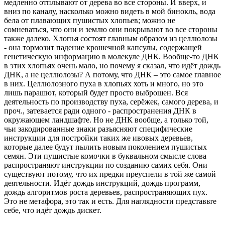
медленно отплывают от дерева во все стороны. И вверх, и
вниз по каналу, насколько можно видеть в мой бинокль, вода
бела от плавающих пушистых хлопьев; можно не
сомневаться, что они и землю они покрывают во все стороны
также далеко. Хлопья состоят главным образом из целлюлозы
- она тормозит падение крошечной капсулы, содержащей
генетическую информацию в молекуле ДНК. Вообще-то ДНК
в этих хлопьях очень мало, но почему я сказал, что идёт дождь
ДНК, а не целлюлозы? А потому, что ДНК – это самое главное
в них. Целлюлозного пуха в хлопьях хоть и много, но это
лишь парашют, который будет просто выброшен. Вся
деятельность по производству пуха, серёжек, самого дерева, и
проч., затевается ради одного - распространения ДНК в
окружающем ландшафте. Но не ДНК вообще, а только той,
чьи закодированные знаки разъясняют специфические
инструкции для постройки таких же ивовых деревьев,
которые далее будут пылить новым поколением пушистых
семян. Эти пушистые комочки в буквальном смысле слова
распространяют инструкции по созданию самих себя. Они
существуют потому, что их предки преуспели в той же самой
деятельности. Идёт дождь инструкций, дождь программ,
дождь алгоритмов роста деревьев, распространяющих пух.
Это не метафора, это так и есть. Для наглядности представьте
себе, что идёт дождь дискет.