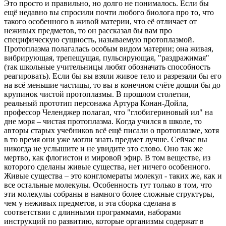
Это просто и правильно, но долго не понималось. Если бы
ещё недавно вы спросили почти любого биолога про то, что
такого особенного в живой материи, что её отличает от
неживых предметов, то он рассказал бы вам про
специфическую сущность, называемую протоплазмой.
Протоплазма полагалась особым видом материи; она живая,
вибрирующая, трепещущая, пульсирующая, "раздражимая"
(так школьные учительницы любят обозначать способность
реагировать). Если бы вы взяли живое тело и разрезали бы его
на всё меньшие частицы, то вы в конечном счёте дошли бы до
крупинок чистой протоплазмы. В прошлом столетии,
реальный прототип персонажа Артура Конан-Дойла,
профессор Челенджер полагал, что "глобигериновый ил" на
дне моря – чистая протоплазма. Когда учился в школе, то
авторы старых учебников всё ещё писали о протоплазме, хотя
в то время они уже могли знать предмет лучше. Сейчас вы
никогда не услышите и не увидите это слово. Оно так же
мертво, как флогистон и мировой эфир. В том веществе, из
которого сделаны живые существа, нет ничего особенного.
Живые существа – это конгломераты молекул - таких же, как и
все остальные молекулы. Особенность тут только в том, что
эти молекулы собраны в намного более сложные структуры,
чем у неживых предметов, и эта сборка сделана в
соответствии с длинными программами, наборами
инструкций по развитию, которые организмы содержат в