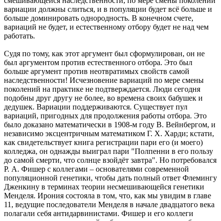
смешивающейся наследственности, по мере смены поколений
вариации должны слиться, и в популяции будет всё больше и
больше доминировать однородность. В конечном счете,
вариаций не будет, и естественному отбору будет не над чем
работать.
Судя по тому, как этот аргумент был сформулирован, он не
был аргументом против естественного отбора. Это был
больше аргумент против неотвратимых свойств самой
наследственности! Исчезновение вариаций по мере смены
поколений на практике не подтверждается. Люди сегодня
подобны друг другу не более, во времена своих бабушек и
дедушек. Вариации поддерживаются. Существует пул
вариаций, пригодных для продолжения работы отбора. Это
было доказано математически в 1908-м году В. Вейнбергом, и
независимо эксцентричным математиком Г. Х. Харди; кстати,
как свидетельствует книга регистрации пари его (и моего)
колледжа, он однажды выиграл пари "Полпенни в его пользу
до самой смерти, что солнце взойдёт завтра". Но потребовался
Р. A. Фишер с коллегами – основателями современной
популяционной генетики, чтобы дать полный ответ Флемингу
Дженкину в терминах теории несмешивающейся генетики
Менделя. Ирония состояла в том, что, как мы увидим в главе
11, ведущие последователи Менделя в начале двадцатого века
полагали себя антидарвинистами. Фишер и его коллеги