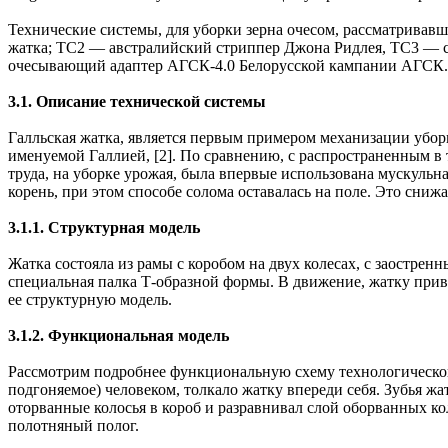
Технические системы, для уборки зерна очесом, рассматрива
жатка; ТС2 — австралийский стриппер Джона Ридлея, ТС3 — 
очесывающий адаптер АГСК-4.0 Белорусской кампании АГСК. 
3.1. Описание технической системы
Галльская жатка, является первым примером механизации уборки
именуемой Галлией, [2]. По сравнению, с распространенным в 
труда, на уборке урожая, была впервые использована мускульна
корень, при этом способе солома оставалась на поле. Это сни
3.1.1. Структурная модель
Жатка состояла из рамы с коробом на двух колесах, с заостре
специальная палка Т-образной формы. В движение, жатку прив
ее структурную модель.
3.1.2. Функциональная модель
Рассмотрим подробнее функциональную схему технологического
подгоняемое) человеком, толкало жатку впереди себя. Зубья ж
оторванные колосья в короб и разравнивал слой оборванных ко
полотняный полог.