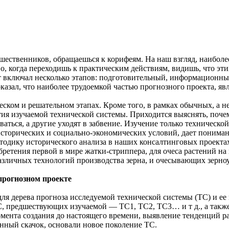
ественников, обращаешься к корифеям. На наш взгляд, наиболее
, когда переходишь к практическим действиям, видишь, что этих
т включал несколько этапов: подготовительный, информационны
зал, что наиболее трудоемкой частью прогнозного проекта, явл
ском и решательном этапах. Кроме того, в рамках обычных, а 
ития изучаемой технической системы. Приходится выяснять, поч
аться, а другие уходят в забвение. Изучение только техническо
сторических и социально-экономических условий, дает пониман
тодику исторического анализа в наших консалтинговых проекта
ретения первой в мире жатки-стриппера, для очеса растений на 
различных технологий производства зерна, и очесывающих зерно
прогнозном проекте
я дерева прогноза исследуемой технической системы (ТС) и ее 
, предшествующих изучаемой — ТС1, ТС2, ТС3… и т д., а также
ента создания до настоящего времени, выявление тенденций раз
енный скачок, основали новое поколение ТС.