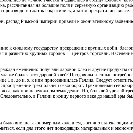
ка, рассчитанная на большие поля и серьезную организацию раб
 производство жаток сократились, а затем прекратились вовсе.
ен, распад Римской империи привели к окончательному забвению
ию к сильному государству, прекращение крупных войн, благоп
ения и развитию крупных городов — центров торговли. Население 
граждан ежедневно получали даровой хлеб и другие продукты от 
да же брался этот даровой хлеб? Продовольственные потребнос
е 1 в. до н. э. к ним присоединилась Галлия. Следует отметить,
аспространение трехпольный севооборот. Трехпольный севооборо
 леса, как при переложном земледелии. Но, большой урожай тре
Следовательно, в Галлии к концу первого века до нашей эры бы
и было вполне закономерным явлением, логично вытекающим из п
оваться, если для этого нет подходящих материальных и эконом