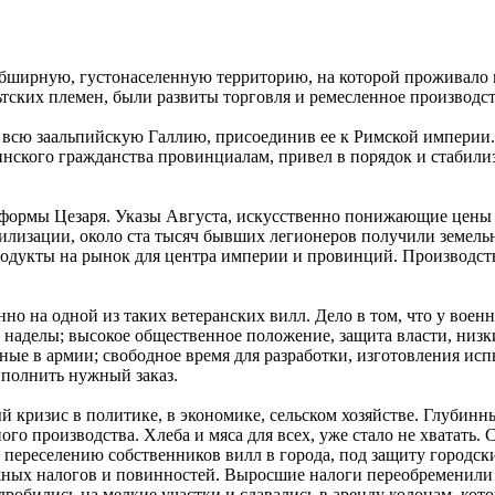
 обширную, густонаселенную территорию, на которой проживало
тских племен, были развиты торговля и ремесленное производств
али всю заальпийскую Галлию, присоединив ее к Римской импери
инского гражданства провинциалам, привел в порядок и стабили
л реформы Цезаря. Указы Августа, искусственно понижающие цены 
билизации, около ста тысяч бывших легионеров получили земель
продукты на рынок для центра империи и провинций. Производс
но на одной из таких ветеранских вилл. Дело в том, что у военн
е наделы; высокое общественное положение, защита власти, низк
ные в армии; свободное время для разработки, изготовления ис
ыполнить нужный заказ.
й кризис в политике, в экономике, сельском хозяйстве. Глубин
о производства. Хлеба и мяса для всех, уже стало не хватать. 
к переселению собственников вилл в города, под защиту городс
ных налогов и повинностей. Выросшие налоги переобременили 
робились на мелкие участки и сдавались в аренду колонам, кот