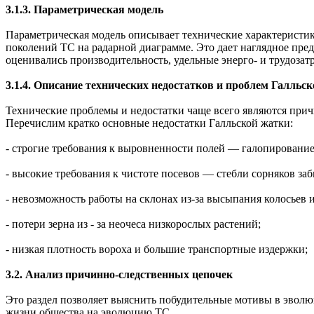
3.1.3. Параметрическая модель
Параметрическая модель описывает технические характерист
поколений ТС на радарной диаграмме. Это дает наглядное пре
оценивались производительность, удельные энерго- и трудоза
3.1.4. Описание технических недостатков и проблем Галльс
Технические проблемы и недостатки чаще всего являются при
Перечислим кратко основные недостатки Галльской жатки:
- строгие требования к выровненности полей — галопирование
- высокие требования к чистоте посевов — стебли сорняков 
- невозможность работы на склонах из-за высыпания колосьев и
- потери зерна из - за неочеса низкорослых растений;
- низкая плотность вороха и большие транспортные издержки;
3.2. Анализ причинно-следственных цепочек
Это раздел позволяет выяснить побудительные мотивы в эволю
жизни общества на эволюцию ТС.