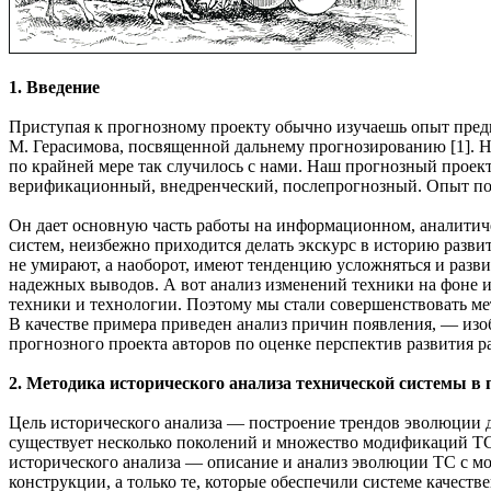
1. Введение
Приступая к прогнозному проекту обычно изучаешь опыт предш
М. Герасимова, посвященной дальнему прогнозированию [1]. Но
по крайней мере так случилось с нами. Наш прогнозный проек
верификационный, внедренческий, послепрогнозный. Опыт пока
Он дает основную часть работы на информационном, аналитиче
систем, неизбежно приходится делать экскурс в историю разв
не умирают, а наоборот, имеют тенденцию усложняться и развив
надежных выводов. А вот анализ изменений техники на фоне и
техники и технологии. Поэтому мы стали совершенствовать ме
В качестве примера приведен анализ причин появления, — изоб
прогнозного проекта авторов по оценке перспектив развития 
2. Методика исторического анализа технической системы в 
Цель исторического анализа — построение трендов эволюции дл
существует несколько поколений и множество модификаций ТС
исторического анализа — описание и анализ эволюции ТС с мом
конструкции, а только те, которые обеспечили системе качеств