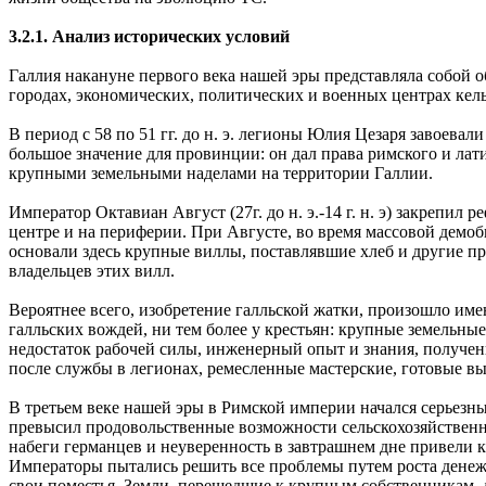
3.2.1. Анализ исторических условий
Галлия накануне первого века нашей эры представляла собой
городах, экономических, политических и военных центрах кель
В период с 58 по 51 гг. до н. э. легионы Юлия Цезаря завоев
большое значение для провинции: он дал права римского и лат
крупными земельными наделами на территории Галлии.
Император Октавиан Август (27г. до н. э.-14 г. н. э) закрепи
центре и на периферии. При Августе, во время массовой демо
основали здесь крупные виллы, поставлявшие хлеб и другие 
владельцев этих вилл.
Вероятнее всего, изобретение галльской жатки, произошло имен
галльских вождей, ни тем более у крестьян: крупные земельны
недостаток рабочей силы, инженерный опыт и знания, получен
после службы в легионах, ремесленные мастерские, готовые в
В третьем веке нашей эры в Римской империи начался серьезны
превысил продовольственные возможности сельскохозяйственног
набеги германцев и неуверенность в завтрашнем дне привели 
Императоры пытались решить все проблемы путем роста денеж
свои поместья. Земли, перешедшие к крупным собственникам, д