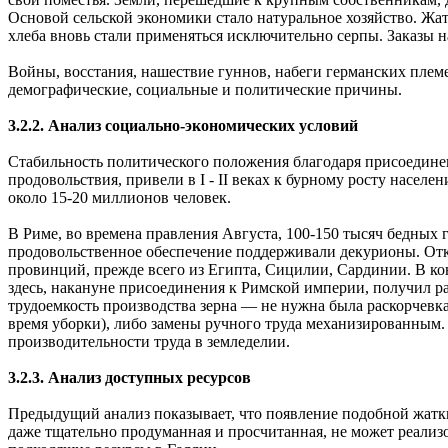
Основой сельской экономики стало натуральное хозяйство. Жат
хлеба вновь стали применяться исключительно серпы. Заказы на
Войны, восстания, нашествие гуннов, набеги германских плем
демографические, социальные и политические причины.
3.2.2. Анализ социально-экономических условий
Стабильность политического положения благодаря присоединен
продовольствия, привели в I - II веках к бурному росту насел
около 15-20 миллионов человек.
В Риме, во времена правления Августа, 100-150 тысяч бедных 
продовольственное обеспечение поддерживали декурионы. Отку
провинций, прежде всего из Египта, Сицилии, Сардинии. В конц
здесь, накануне присоединения к Римской империи, получил р
трудоемкость производства зерна — не нужна была раскорчевка
время уборки), либо замены ручного труда механизированным. 
производительности труда в земледелии.
3.2.3. Анализ доступных ресурсов
Предыдущий анализ показывает, что появление подобной жатк
даже тщательно продуманная и просчитанная, не может реализ