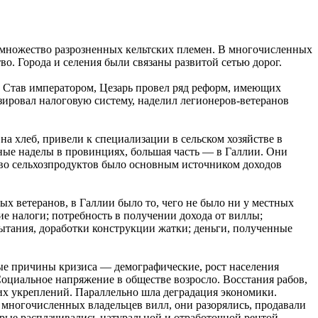
 множество разрозненных кельтских племен. В многочисленных
о. Города и селения были связаны развитой сетью дорог.
и. Став императором, Цезарь провел ряд реформ, имеющих
зировал налоговую систему, наделил легионеров-ветеранов
на хлеб, привели к специализации в сельском хозяйстве в
ные наделы в провинциях, большая часть — в Галлии. Они
тво сельхозпродуктов было основным источником доходов
ых ветеранов, в Галлии было то, чего не было ни у местных
ие налоги; потребность в получении дохода от виллы;
пытания, доработки конструкции жатки; деньги, полученные
ные причины кризиса — демографические, рост населения
Социальное напряжение в обществе возросло. Восстания рабов,
ких укреплений. Параллельно шла деградация экономики.
многочисленных владельцев вилл, они разорялись, продавали
орые расплачивались натуральной и отработочной рентой.