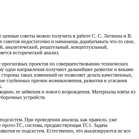
 ценные советы можно получить в работе С. С. Литвина и В.
 советов недостаточно и начинаешь дорабатывать что-то свое,
й, аналитический, решательный, концептуальный,
яется исторический анализ.
не прогнозных проектов по совершенствованию технических
ему одни направления получают дальнейшее развитие и веками
й стороны таких изменений не позволяет делать качественных,
ие глубинных причин возникновения, развития и угасания
х.
корню, ее забвения и нового возрождения. Материалы взяты из
уборочных устройств.
подсистем. При проведении анализа, как правило, уже
 прото-ТС, система, предшествующая ТС1. Задача
вития ее подсистем. Естественно, что анализируются не все