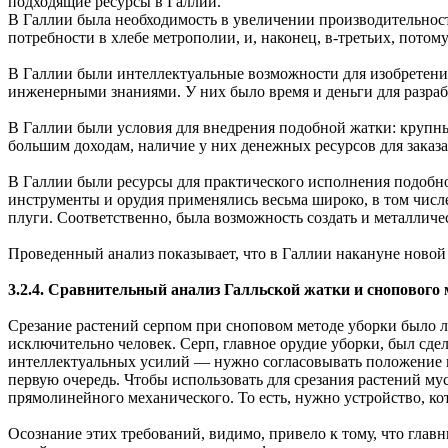
подходящие ресурсы в Галлии.
В Галлии была необходимость в увеличении производительности
потребности в хлебе метрополии, и, наконец, в-третьих, пото
В Галлии были интеллектуальные возможности для изобретения
инженерными знаниями. У них было время и деньги для разраб
В Галлии были условия для внедрения подобной жатки: крупны
большим доходам, наличие у них денежных ресурсов для заказа
В Галлии были ресурсы для практического исполнения подобно
инструменты и орудия применялись весьма широко, в том числе 
плуги. Соответственно, была возможность создать и металличе
Проведенный анализ показывает, что в Галлии накануне новой
3.2.4. Сравнительный анализ Галльской жатки и снопового 
Срезание растений серпом при сноповом методе уборки было
исключительно человек. Серп, главное орудие уборки, был сде
интеллектуальных усилий — нужно согласовывать положение и 
первую очередь. Чтобы использовать для срезания растений м
прямолинейного механического. То есть, нужно устройство, к
Осознание этих требований, видимо, привело к тому, что глав