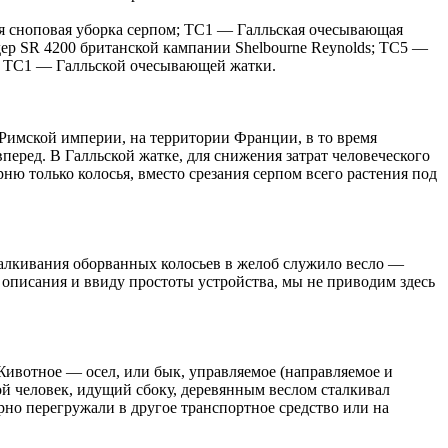
ая сноповая уборка серпом; ТС1 — Галльская очесывающая
р SR 4200 британской кампании Shelbourne Reynolds; ТС5 —
я ТС1 — Галльской очесывающей жатки.
в Римской империи, на территории Франции, в то время
еред. В Галльской жатке, для снижения затрат человеческого
рню только колосья, вместо срезания серпом всего растения под
сталкивания оборванных колосьев в желоб служило весло —
 описания и ввиду простоты устройства, мы не приводим здесь
Животное — осел, или бык, управляемое (направляемое и
рой человек, идущий сбоку, деревянным веслом сталкивал
ерно перегружали в другое транспортное средство или на