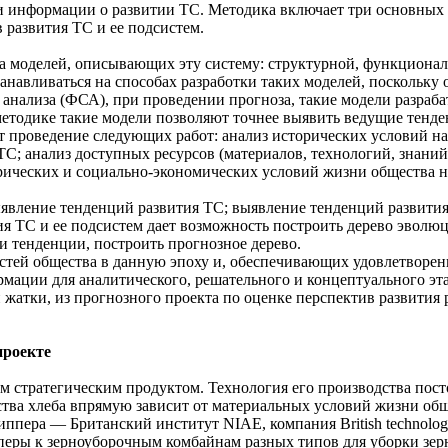
ки информации о развитии ТС. Методика включает три основных 
 развития ТС и ее подсистем.
а моделей, описывающих эту систему: структурной, функционал
анавливаться на способах разработки таких моделей, поскольку
анализа (ФСА), при проведении прогноза, такие модели разраб
методике такие модели позволяют точнее выявить ведущие тенд
 проведение следующих работ: анализ исторических условий на
С; анализ доступных ресурсов (материалов, технологий, знаний
орических и социально-экономических условий жизни общества 
ыявление тенденций развития ТС; выявление тенденций развития
я ТС и ее подсистем дает возможность построить дерево эволюц
и тенденции, построить прогнозное дерево.
тей общества в данную эпоху и, обеспечивающих удовлетворени
мации для аналитического, решательного и концептуального эт
й жатки, из прогнозного проекта по оценке перспектив развития
проекте
 стратегическим продуктом. Технология его производства пост
дства хлеба впрямую зависит от материальных условий жизни общ
ппера — Британский институт NIAE, компания British technology
перы к зерноуборочным комбайнам разных типов для уборки зер