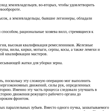
оход землевладельцев, во-вторых, чтобы удовлетворить
евообророте.
ысок, а землевладельцы, бывшие легионеры, обладали
 способом, рациональные хозяева вилл, стремящиеся к
ргия, высокая квалификация ремесленников. Железные
тупы, вилы, кирки, мотыги, серпы, косы, а также лемехи и
кой квалификации мастеров.
чесывающей жатки для уборки зерна.
ть, поскольку эту сложную операцию мог выполнить
, энергоэкономных движений, силы рук, определенных
торию. Именно эту часть процесса следовало улучшать в
екторию движения режущего рабочего органа до
широким фронтом.
ных параллельных зубьев. Вместо одного пучка, захватываемого