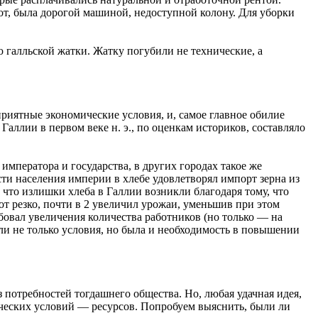
от, была дорогой машиной, недоступной колону. Для уборки
 галльской жатки. Жатку погубили не технические, а
риятные экономические условия, и, самое главное обилие
Галлии в первом веке н. э., по оценкам историков, составляло
императора и государства, в других городах такое же
ти населения империи в хлебе удовлетворял импорт зерна из
 что излишки хлеба в Галлии возникли благодаря тому, что
т резко, почти в 2 увеличил урожаи, уменьшив при этом
бовал увеличения количества работников (но только — на
ли не только условия, но была и необходимость в повышении
отребностей тогдашнего общества. Но, любая удачная идея,
ических условий — ресурсов. Попробуем выяснить, были ли