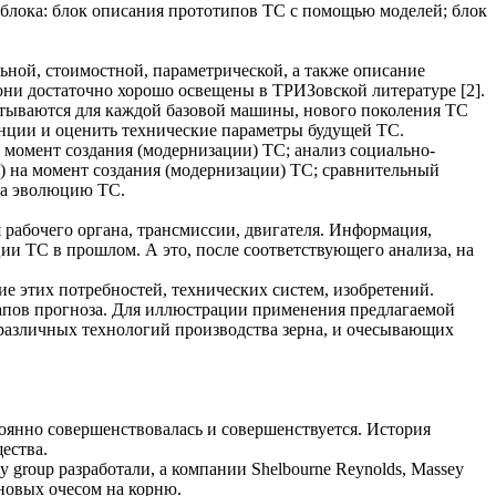
блока: блок описания прототипов ТС с помощью моделей; блок
ьной, стоимостной, параметрической, а также описание
 они достаточно хорошо освещены в ТРИЗовской литературе [2].
атываются для каждой базовой машины, нового поколения ТС
енции и оценить технические параметры будущей ТС.
 момент создания (модернизации) ТС; анализ социально-
) на момент создания (модернизации) ТС; сравнительный
на эволюцию ТС.
 рабочего органа, трансмиссии, двигателя. Информация,
ии ТС в прошлом. А это, после соответствующего анализа, на
е этих потребностей, технических систем, изобретений.
апов прогноза. Для иллюстрации применения предлагаемой
 различных технологий производства зерна, и очесывающих
оянно совершенствовалась и совершенствуется. История
ества.
 group разработали, а компании Shelbourne Reynolds, Massey
новых очесом на корню.