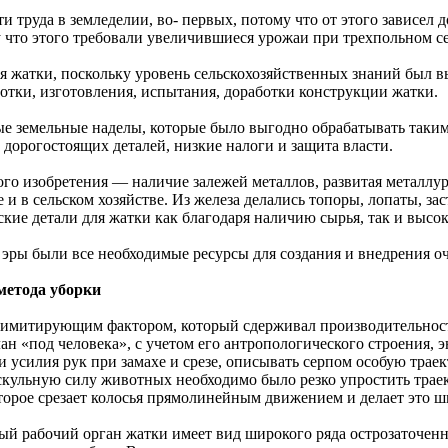
 труда в земледелии, во- первых, потому что от этого зависел д
му что этого требовали увеличившиеся урожаи при трехпольном с
 жатки, поскольку уровень сельскохозяйственных знаний был в
отки, изготовления, испытания, доработки конструкции жатки.
е земельные наделы, которые было выгодно обрабатывать таким
 дорогостоящих деталей, низкие налоги и защита власти.
го изобретения — наличие залежей металлов, развитая металлу
и в сельском хозяйстве. Из железа делались топоры, лопаты, зас
ские детали для жатки как благодаря наличию сырья, так и высо
 эры были все необходимые ресурсы для создания и внедрения о
метода уборки
 лимитирующим фактором, который сдерживал производительнос
лан «под человека», с учетом его антропологического строения
усилия рук при замахе и срезе, описывать серпом особую траек
ускульную силу животных необходимо было резко упростить тра
оторое срезает колосья прямолинейным движением и делает это 
ный рабочий орган жатки имеет вид широкого ряда острозаточен