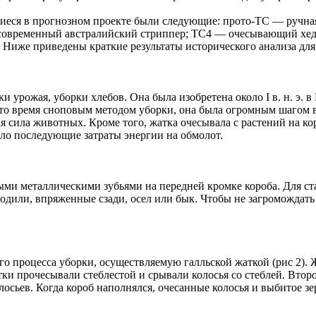
вшиеся в прогнозном проекте были следующие: прото-ТС — ручн
современный австралийский стриппер; ТС4 — очесывающий хеде
Ниже приведены краткие результаты исторического анализа дл
 урожая, уборки хлебов. Она была изобретена около I в. н. э. 
то время сноповым методом уборки, она была огромным шагом вп
я сила животных. Кроме того, жатка очесывала с растений на ко
жало последующие затраты энергии на обмолот.
нными металлическими зубьями на передней кромке короба. Для 
одили, впряженные сзади, осел или бык. Чтобы не загромождать
 процесса уборки, осуществляемую галльской жаткой (рис 2). 
атки прочесывали стеблестой и срывали колосья со стеблей. Вто
лосьев. Когда короб наполнялся, очесанные колосья и выбитое з