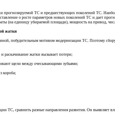
ики прогнозируемой ТС и предшествующих поколений ТС. Наибо
дставление о росте параметров новых поколений ТС и дает прог
траты (на единицу убираемой площади), мощность на привод, чи
кой жатки
чиной, побудительным мотивом модернизации ТС. Поэтому сбору
 и раскачивание жатки вызывает потери;
забивают щели между очесывающими зубьями;
з короба;
ции ТС, сравнить разные направления развития. Он выявляет в