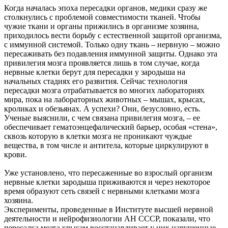
Когда началась эпоха пересадки органов, медики сразу же
столкнулись с проблемой совместимости тканей. Чтобы
чужие ткани и органы прижились в организме хозяина,
приходилось вести борьбу с естественной защитой организма,
с иммунной системой. Только одну ткань – нервную – можно
пересаживать без подавления иммунной защиты. Однако эта
привилегия мозга проявляется лишь в том случае, когда
нервные клетки берут для пересадки у зародыша на
начальных стадиях его развития. Сейчас технология
пересадки мозга отрабатывается во многих лабораториях
мира, пока на лабораторных животных – мышах, крысах,
кроликах и обезьянах. А успехи? Они, безусловно, есть.
Ученые выяснили, с чем связана привилегия мозга, – ее
обеспечивает гематоэнцефалический барьер, особая «стена»,
сквозь которую в клетки мозга не проникают чуждые
вещества, в том числе и антитела, которые циркулируют в
крови.
Уже установлено, что пересаженные во взрослый организм
нервные клетки зародыша приживаются и через некоторое
время образуют сеть связей с нервными клетками мозга
хозяина.
Эксперименты, проведенные в Институте высшей нервной
деятельности и нейрофизиологии АН СССР, показали, что
пересадка мозга крысам восстанавливает у них нарушенные