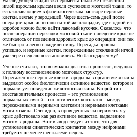
На следующей стадии эксперимента такой же стеклянной
иглой взрослым крысам ввели суспензию мозговой ткани, то
есть «плавающие» в физиологическом растворе нервные
клетки, взятые у зародышей. Через шесть-семь дней после
операции крыс испытали на той же площадке, где в одной из
коробок можно было найти лакомый кусочек. Оказалось, что
после операции пересадки мозговой ткани поведение крыс не
отличалось от поведения здоровых крыс до операции: они так
же быстро и легко находили пищу. Пересадка прошла
успешно, и нервные клетки, поврежденные стеклянной иглой,
уже через неделю восстановились. Но благодаря чему?
Ученые считают, что возможны два типа процессов, ведущих
к полному восстановлению мозговых структур.
Пересаженные нервные клетки зародыша в организме хозяина
выделяют особое биологически активное вещество, которое и
нормализует поведение животного-хозяина. Второй тип
восстановительных процессов – это установление
нормальных связей – синаптических контактов – между
пересаженными нервными клетками и нервными клетками
мозга хозяина. Очевидно, в проведенных экспериментах у
крыс действовало как раз активное вещество, выделенное
мозгом зародыша. Этот вывод следует из того, что для
установления синаптических контактов между нейронами
требуется не менее шести-семи недель.