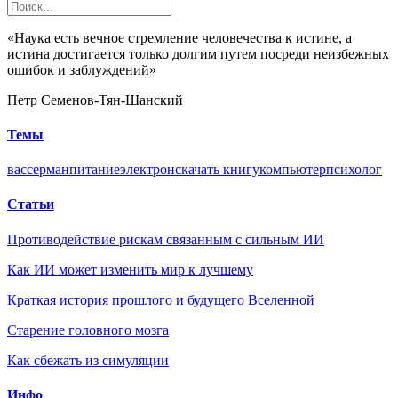
«Наука есть вечное стремление человечества к истине, а
истина достигается только долгим путем посреди неизбежных
ошибок и заблуждений»
Петр Семенов-Тян-Шанский
Темы
вассерман
питание
электрон
скачать книгу
компьютер
психолог
Статьи
Противодействие рискам связанным с сильным ИИ
Как ИИ может изменить мир к лучшему
Краткая история прошлого и будущего Вселенной
Старение головного мозга
Как сбежать из симуляции
Инфо