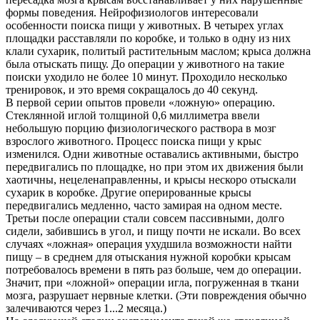
формы поведения. Нейрофизиологов интересовали
особенности поиска пищи у животных. В четырех углах
площадки расставляли по коробке, и только в одну из них
клали сухарик, политый растительным маслом; крыса должна
была отыскать пищу. До операции у животного на такие
поиски уходило не более 10 минут. Проходило несколько
тренировок, и это время сокращалось до 40 секунд.
В первой серии опытов провели «ложную» операцию.
Стеклянной иглой толщиной 0,6 миллиметра ввели
небольшую порцию физиологического раствора в мозг
взрослого животного. Процесс поиска пищи у крыс
изменился. Одни животные оставались активными, быстро
передвигались по площадке, но при этом их движения были
хаотичны, нецеленаправленны, и крысы нескоро отыскали
сухарик в коробке. Другие оперированные крысы
передвигались медленно, часто замирая на одном месте.
Третьи после операции стали совсем пассивными, долго
сидели, забившись в угол, и пищу почти не искали. Во всех
случаях «ложная» операция ухудшила возможности найти
пищу – в среднем для отыскания нужной коробки крысам
потребовалось времени в пять раз больше, чем до операции.
Значит, при «ложной» операции игла, погруженная в ткани
мозга, разрушает нервные клетки. (Эти повреждения обычно
залечиваются через 1...2 месяца.)