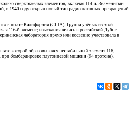
есколько сверхтяжёлых элементов, включая 114-й. Знаменитый
ий, в 1940 году открыл новый тип радиоактивных превращений
что в штате Калифорния (США). Группа учёных из этой
чая 116-й элемент; изыскания велись в российской Дубне.
мериканская лаборатория прямо или косвенно участвовала в
льтате которой образовывался нестабильный элемент 116,
а при бомбардировке плутониевой мишени (94 протона).