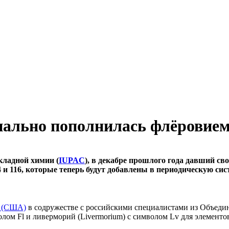
иально пополнилась флёровие
кладной химии (
IUPAC
), в декабре прошлого года давший с
и 116, которые теперь будут добавлены в периодическую сис
а (США)
в содружестве с российскими специалистами из Объедин
лом Fl и ливерморий (Livermorium) с символом Lv для элементов