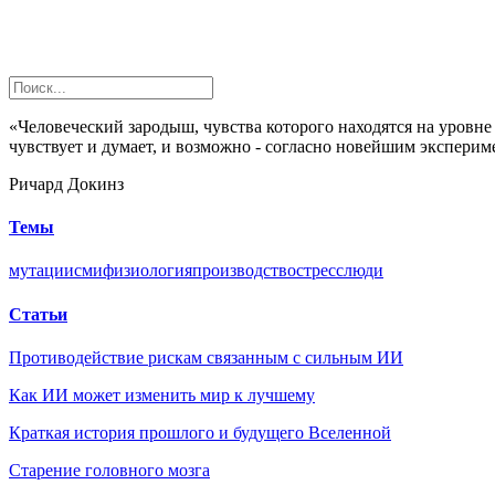
«Человеческий зародыш, чувства которого находятся на уровн
чувствует и думает, и возможно - согласно новейшим экспери
Ричард Докинз
Темы
мутации
сми
физиология
производство
стресс
люди
Статьи
Противодействие рискам связанным с сильным ИИ
Как ИИ может изменить мир к лучшему
Краткая история прошлого и будущего Вселенной
Старение головного мозга