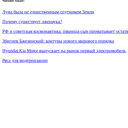
Читайте также:
Луна была не единственным спутником Земли
Почему существует лженаука?
РФ и советская космонавтика: пяьница-сын проматывает остат
Збигнев Бжезинский: контуры нового мирового порядка
Hyundai Kia Motor выпускает на рынок первый электромобиль
Ряса для модернизации