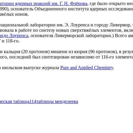
атории ядерных реакций им. Г. Н. Флёрова
, где было открыто н
990), основатель Объединенного института ядерных исследован
яжёлых ионов.
ациональной лаборатории им. Э. Лоуренса и городу Ливермор, 
вовала в работе по синтезу новых сверхтяжёлых элементов, вклю
андо Лоуренса
, основателя Ливерморской лаборатории.) Всего а
 и 118-го.
и кальция (20 протонов) мишени из кюрия (96 протонов), в резу
ого, последний был синтезирован независимо от 116-го элемент
 в июльском выпуске журнала
Pure and Applied Chemistry
.
еская таблица
114
таблицы менделеева