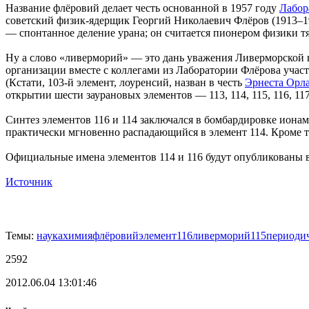
Название флёровий делает честь основанной в 1957 году
Лабор
советский физик-ядерщик Георгий Николаевич Флёров (1913–1
— спонтанное деление урана; он считается пионером физики т
Ну а слово «ливерморий» — это дань уважения Ливерморской н
организации вместе с коллегами из Лаборатории Флёрова участ
(Кстати, 103-й элемент, лоуренсий, назван в честь
Эрнеста Орл
открытии шести заурановых элементов — 113, 114, 115, 116, 117
Синтез элементов 116 и 114 заключался в бомбардировке ионам
практически мгновенно распадающийся в элемент 114. Кроме т
Официальные имена элементов 114 и 116 будут опубликованы
Источник
Темы:
наука
химия
флёровий
элемент
116
ливерморий
115
периодич
2592
2012.06.04 13:01:46