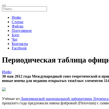
Инфо
Статьи
Файлы
Популярное
Блог
Чат
Контакты
Facebook
Периодическая таблица офиц
Инфо
30 мая 2012 года Международный союз теоретической и при
новые имена для недавно открытых тяжёлых элементов 114 
Учёные из
Ливерморской национальной лаборатории Лоуренс
прошлого года предложили имена флёровий (Flerovium) с симво