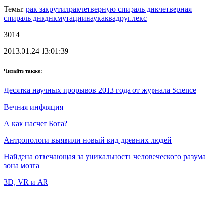
Темы:
рак закрутил
рак
четверную спираль днк
четверная
спираль днк
днк
мутации
наука
квадруплекс
3014
2013.01.24 13:01:39
Читайте также:
Десятка научных прорывов 2013 года от журнала Science
Вечная инфляция
А как насчет Бога?
Антропологи выявили новый вид древних людей
Найдена отвечающая за уникальность человеческого разума
зона мозга
3D, VR и AR