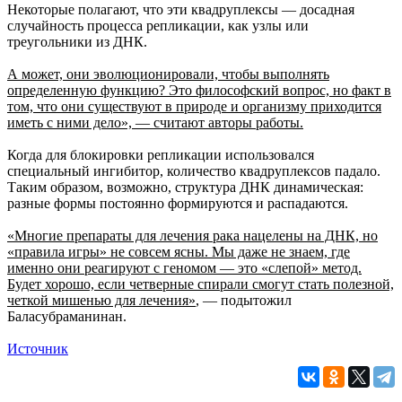
Некоторые полагают, что эти квадруплексы — досадная
случайность процесса репликации, как узлы или
треугольники из ДНК.
А может, они эволюционировали, чтобы выполнять
определенную функцию? Это философский вопрос, но факт в
том, что они существуют в природе и организму приходится
иметь с ними дело», — считают авторы работы.
Когда для блокировки репликации использовался
специальный ингибитор, количество квадруплексов падало.
Таким образом, возможно, структура ДНК динамическая:
разные формы постоянно формируются и распадаются.
«Многие препараты для лечения рака нацелены на ДНК, но
«правила игры» не совсем ясны. Мы даже не знаем, где
именно они реагируют с геномом — это «слепой» метод.
Будет хорошо, если четверные спирали смогут стать полезной,
четкой мишенью для лечения»
, — подытожил
Баласубраманинан.
Источник