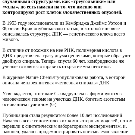
случайными структурами, как «треугольники» или
«узлы», но есть намеки на то, что именно они
контролируют рост клеток злокачественных опухолей.
В 1953 году исследователи из Кембриджа Джеймс Уотсон и
Фрэнсис Крик опубликовали статью, в которой впервые
описывалась структура ДНК — генетического ключа всего
живого.
В отличие от похожих на нее РНК, полимерная кислота в
ДНК представлена сразу двумя цепочками, которые образуют
двойную спираль. Теперь, спустя 60 лет, кембриджские же
ученые готовятся отправить открытие «на пенсию».
В журнале Nature Chemistryопубликована работа, в которой
описана четырехнитевая «четверная спираль» ДНК.
Утверждается, что такие G-квадруплексы формируются в
человеческом геноме на участках ДНК, богатых азотистым
основанием гуанином (G).
Публикация стала результатом более 10 лет исследований.
Началось все с гипотетических компьютерных моделей, потом
перешли к синтетическим лабораторным экспериментам, и,
наконец, удалось продемонстрировать описываемое явление