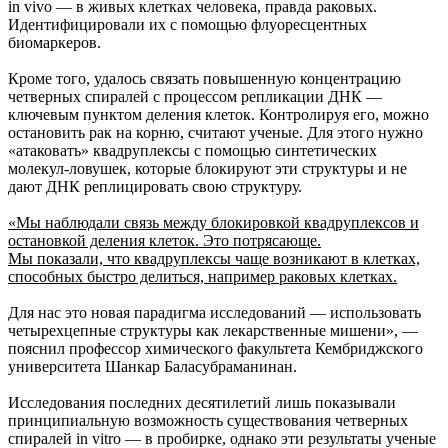
in vivo — в живых клетках человека, правда раковых.
Идентифицировали их с помощью флуоресцентных
биомаркеров.
Кроме того, удалось связать повышенную концентрацию
четверных спиралей с процессом репликации ДНК —
ключевым пунктом деления клеток. Контролируя его, можно
остановить рак на корню, считают ученые. Для этого нужно
«атаковать» квадруплексы с помощью синтетических
молекул-ловушек, которые блокируют эти структуры и не
дают ДНК реплицировать свою структуру.
«Мы наблюдали связь между блокировкой квадруплексов и
остановкой деления клеток. Это потрясающе.
Мы показали, что квадруплексы чаще возникают в клетках,
способных быстро делиться, например раковых клетках.
Для нас это новая парадигма исследований — использовать
четырехцепные структуры как лекарственные мишени», —
пояснил профессор химического факультета Кембриджского
университета Шанкар Баласубраманинан.
Исследования последних десятилетий лишь показывали
принципиальную возможность существования четверных
спиралей in vitro — в пробирке, однако эти результаты ученые