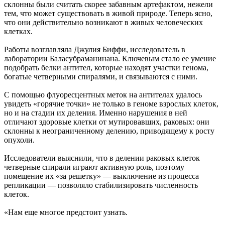
склонны были считать скорее забавным артефактом, нежели
тем, что может существовать в живой природе. Теперь ясно,
что они действительно возникают в живых человеческих
клетках.
Работы возглавляла Джулия Биффи, исследователь в
лаборатории Баласубраманинана. Ключевым стало ее умение
подобрать белки антител, которые находят участки генома,
богатые четверными спиралями, и связываются с ними.
С помощью флуоресцентных меток на антителах удалось
увидеть «горячие точки» не только в геноме взрослых клеток,
но и на стадии их деления. Именно нарушения в ней
отличают здоровые клетки от мутировавших, раковых: они
склонны к неограниченному делению, приводящему к росту
опухоли.
Исследователи выяснили, что в делении раковых клеток
четверные спирали играют активную роль, поэтому
помещение их «за решетку» — выключение из процесса
репликации — позволяло стабилизировать численность
клеток.
«Нам еще многое предстоит узнать.