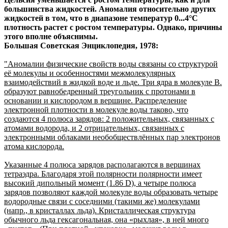
большинства жидкостей. Аномалия относительно других
жидкостей в том, что в диапазоне температур 0...4°C
плотность растет с ростом температуры. Однако, причины
этого вполне объяснимы.
Большая Советская Энциклопедия, 1978:
"Аномалии физические свойств воды связаны со структурой
её молекулы и особенностями межмолекулярных
взаимодействий в жидкой воде и льде. Три ядра в молекуле В.
образуют равнобедренный треугольник с протонами в
основании и кислородом в вершине. Распределение
электронной плотности в молекуле воды таково, что
создаются 4 полюса зарядов: 2 положительных, связанных с
атомами водорода, и 2 отрицательных, связанных с
электронными облаками необобществлённых пар электронов
атома кислорода.
Указанные 4 полюса зарядов располагаются в вершинах
тетраэдра. Благодаря этой полярности полярности имеет
высокий дипольный момент (1.86 D), а четыре полюса
зарядов позволяют каждой молекуле воды образовать четыре
водородные связи с соседними (такими же) молекулами
(напр., в кристаллах льда). Кристаллическая структура
обычного льда гексагональная, она «рыхлая», в ней много