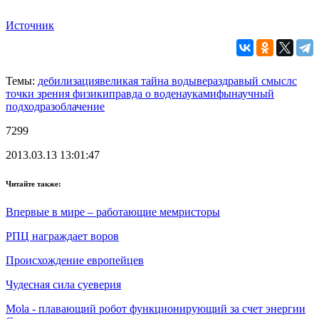
Источник
Темы:
дебилизация
великая тайна воды
вера
здравый смысл
с
точки зрения физики
правда о воде
наука
мифы
научный
подход
разоблачение
7299
2013.03.13 13:01:47
Читайте также:
Впервые в мире – работающие мемристоры
РПЦ награждает воров
Происхождение европейцев
Чудесная сила суеверия
Mola - плавающий робот функционирующий за счет энергии