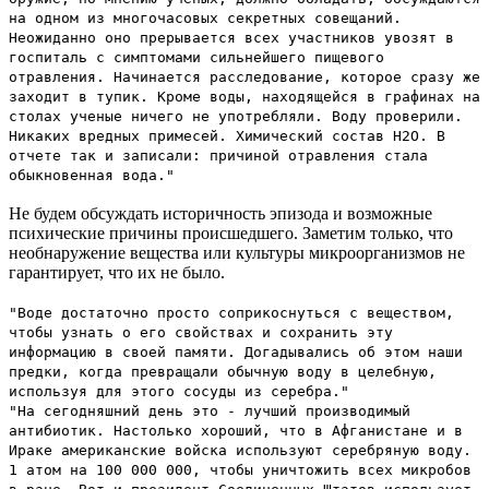
на одном из многочасовых секретных совещаний.
Неожиданно оно прерывается всех участников увозят в
госпиталь с симптомами сильнейшего пищевого
отравления. Начинается расследование, которое сразу же
заходит в тупик. Кроме воды, находящейся в графинах на
столах ученые ничего не употребляли. Воду проверили.
Никаких вредных примесей. Химический состав H2O. В
отчете так и записали: причиной отравления стала
обыкновенная вода."
Не будем обсуждать историчность эпизода и возможные
психические причины происшедшего. Заметим только, что
необнаружение вещества или культуры микроорганизмов не
гарантирует, что их не было.
"Воде достаточно просто соприкоснуться с веществом,
чтобы узнать о его свойствах и сохранить эту
информацию в своей памяти. Догадывались об этом наши
предки, когда превращали обычную воду в целебную,
используя для этого сосуды из серебра."
"На сегодняшний день это - лучший производимый
антибиотик. Настолько хороший, что в Афганистане и в
Ираке американские войска используют серебряную воду.
1 атом на 100 000 000, чтобы уничтожить всех микробов