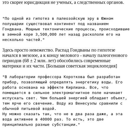
это скорее юрисдикция не ученых, а следственных органов.
"По одной из гипотез в палеозойскую эру в Южном
полушарии существовал континент под названием
Гондвана. Мощные тектонические процессы, происходившие
в земной коре 3,500,000 лет назад раскололи его на
несколько частей."
Здесь просто невежество. Распад Гондваны по гипотезе
начался в мезозое, а к концу мелового - началу палеогенового
периодов (68 ± 2 млн. лет) обособились современные
материки и их части. [Большая советская энциклопедия]
"В лаборатории профессора Короткова был разработан
прибор, позволяющий определять энергетику воды. Его
работа основана на эффекте Кирлиана. Все, что
помещается в сильное электромагнитное поле начинает
испускать свет. Чем большей энергией обладает объект,
тем ярче его свечение. Воду из Венесуэлы сравнили с
обычной питьевой водой.
Ну можно сказать так, что не в два раза даже, а эта
вода активнее в 40000 раз. То есть, это две
принципиально разные субстанции."