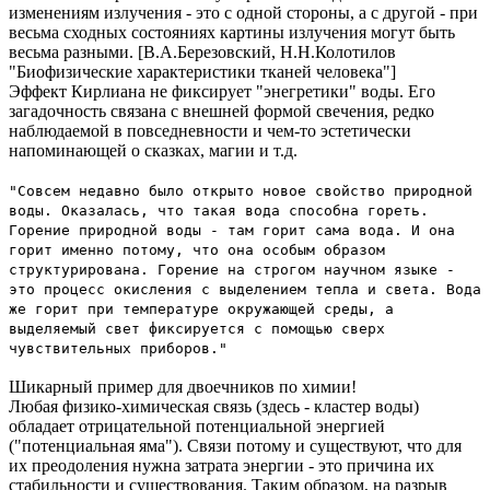
изменениям излучения - это с одной стороны, а с другой - при
весьма сходных состояниях картины излучения могут быть
весьма разными. [В.А.Березовский, Н.Н.Колотилов
"Биофизические характеристики тканей человека"]
Эффект Кирлиана не фиксирует "энегретики" воды. Его
загадочность связана с внешней формой свечения, редко
наблюдаемой в повседневности и чем-то эстетически
напоминающей о сказках, магии и т.д.
"Совсем недавно было открыто новое свойство природной
воды. Оказалась, что такая вода способна гореть.
Горение природной воды - там горит сама вода. И она
горит именно потому, что она особым образом
структурирована. Горение на строгом научном языке -
это процесс окисления с выделением тепла и света. Вода
же горит при температуре окружающей среды, а
выделяемый свет фиксируется с помощью сверх
чувствительных приборов."
Шикарный пример для двоечников по химии!
Любая физико-химическая связь (здесь - кластер воды)
обладает отрицательной потенциальной энергией
("потенциальная яма"). Связи потому и существуют, что для
их преодоления нужна затрата энергии - это причина их
стабильности и существования. Таким образом, на разрыв