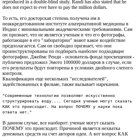
reproduced in a double-blind study. Randi has also stated that he
does not expect to ever have to pay the million dollars.
То есть, его докторская степень получена им в
неаккредитованном институте альтернативной медицины в
Индии с минимальными академическими требованиями. Сам
он признает, что не является ученым и что его фотографы,
работающие в его "лаборатории" знают какое воздействие
предполагается. Сам он свободно признает, что они
проинструктированы по подбирать наиболее подходящие
фотографии. Джеймс Ренди - основатель фонда просвещения -
публично предложил Эмото 1000000 долларов в случае, если
его результаты будут повторены в условиях двойного слепого
контроля.
Квалификации еще нескольких "исследователей",
задействованных в фильме, также вызывает нарекания.
"Современные технологии позволяют искусственно
структурировать воду.... Сегодня ученые могут сказать
КАК это происходит. На вопрос ПОЧЕМУ у науки пока
ответа нет."
В данном случае, все наоборот: ученые могут сказать
ПОЧЕМУ это происходит. Причиной является нехватка
денежных средств на счет авторов идеи. А вот вопрос КАК