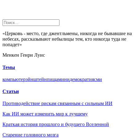
«Церковь - место, где джентльмены, никогда не бывавшие на
небесах, рассказывают небылицы тем, кто никогда туда не
попадет»
Менкен Генри Луис
Темы
компьютер
эйнштейн
пища
мини
демократия
сми
Статьи
Противодействие рискам связанным с сильным ИИ
Как ИИ может изменить мир к лучшему
Краткая история прошлого и будущего Вселенной
Старение головного мозга