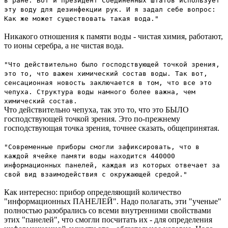
в ране. Вот и президент Соединенных Штатов использует
эту воду для дезинфекции рук. И я задал себе вопрос:
Как же может существовать такая вода."
Никакого отношения к памяти воды - чистая химия, работают,
то ионы серебра, а не чистая вода.
"Что действительно было господствующей точкой зрения,
это то, что важен химический состав воды. Так вот,
сенсационная новость заключается в том, что все это
чепуха. Структура воды намного более важна, чем
химический состав.
Что действительно чепуха, так это то, что это БЫЛО
господствующей точкой зрения. Это по-прежнему
господствующая точка зрения, точнее сказать, общепринятая.
"Современные приборы смогли зафиксировать, что в
каждой ячейке памяти воды находится 440000
информационных панелей, каждая из которых отвечает за
свой вид взаимодействия с окружающей средой."
Как интересно: прибор определяющий количество
"информационных ПАНЕЛЕЙ". Надо полагать, эти "ученые"
полностью разобрались со всеми внутренними свойствами
этих "панелей", что смогли посчитать их - для определения