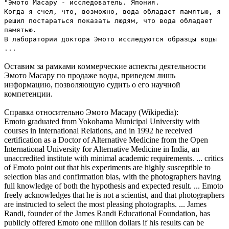
"Эмото Масару - исследователь. Япония.
Когда я счел, что, возможно, вода обладает памятью, я
решил постараться показать людям, что вода обладает
памятью.
В лаборатории доктора Эмото исследуются образцы воды
...
Оставим за рамками коммерческие аспекты деятельности
Эмото Масару по продаже воды, приведем лишь
информацию, позволяющую судить о его научной
компетенции.
Справка относительно Эмото Масару (Wikipedia):
Emoto graduated from Yokohama Municipal University with
courses in International Relations, and in 1992 he received
certification as a Doctor of Alternative Medicine from the Open
International University for Alternative Medicine in India, an
unaccredited institute with minimal academic requirements. ... critics
of Emoto point out that his experiments are highly susceptible to
selection bias and confirmation bias, with the photographers having
full knowledge of both the hypothesis and expected result. ... Emoto
freely acknowledges that he is not a scientist, and that photographers
are instructed to select the most pleasing photographs. ... James
Randi, founder of the James Randi Educational Foundation, has
publicly offered Emoto one million dollars if his results can be