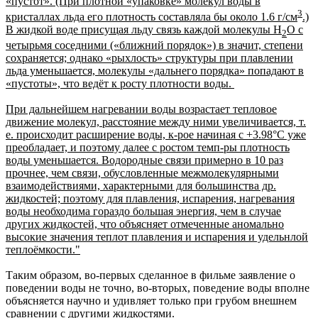
«пустот». (При плотной «упаковке» молекул воды в
3
кристаллах льда его плотность составляла бы около 1.6 г/см
.)
В жидкой воде присущая льду связь каждой молекулы Н
О с
2
четырьмя соседними («ближний порядок») в значит, степени
сохраняется; однако «рыхлость» структуры при плавлении
льда уменьшается, молекулы «дальнего порядка» попадают в
«пустоты», что ведёт к росту плотности воды.
При дальнейшем нагревании воды возрастает тепловое
движение молекул, расстояние между ними увеличивается, т.
е. происходит расширение воды, к-рое начиная с +3.98°С уже
преобладает, и поэтому далее с ростом темп-ры плотность
воды уменьшается. Водородные связи примерно в 10 раз
прочнее, чем связи, обусловленные межмолекулярными
взаимодействиями, характерными для большинства др.
жидкостей; поэтому для плавления, испарения, нагревания
воды необходима гораздо большая энергия, чем в случае
других жидкостей, что объясняет отмеченные аномально
высокие значения теплот плавления и испарения и удельнлой
теплоёмкости."
Таким образом, во-первых сделанное в фильме заявление о
поведении воды не точно, во-вторых, поведение воды вполне
объясняется научно и удивляет только при грубом внешнем
сравнении с другими жидкостями.