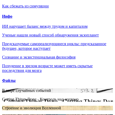
Как сбежать из симуляции
Инфо
ИИ нарушает баланс между трудом и капиталом
Ученые нашли новый способ обнаружения экзопланет
Предсказуемые самореализующиеся циклы: предсказанное
будущее, которое наступает
Сознание и экзистенциальная философия
Похудение в зрелом возрасте может иметь скрытые
последствия для мозга
Файлы
В мире случайных событий
Getting Things Done - Контроль над жизнью
Строение и эволюция Вселенной