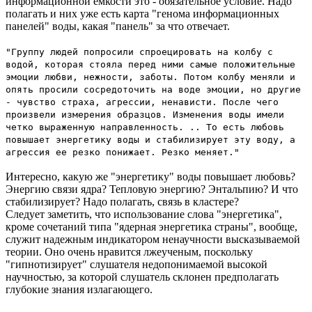
информационной емкости это - обязательное условие. Надо
полагать и них уже есть карта "генома информационных
панелей" воды, какая "панель" за что отвечает.
"Группу людей попросили спроецировать на колбу с
водой, которая стояла перед ними самые положительные
эмоции любви, нежности, заботы. Потом колбу меняли и
опять просили сосредоточить на воде эмоции, но другие
- чувство страха, агрессии, ненависти. После чего
произвели измерения образцов. Изменения воды имели
четко выраженную направленность. .. То есть любовь
повышает энергетику воды и стабилизирует эту воду, а
агрессия ее резко понижает. Резко меняет."
Интересно, какую же "энергетику" воды повышает любовь?
Энергию связи ядра? Тепловую энергию? Энтальпию? И что
стабилизирует? Надо полагать, связь в кластере?
Следует заметить, что использование слова "энергетика",
кроме сочетаний типа "ядерная энергетика страны", вообще,
служит надежным индикатором ненаучности высказываемой
теории. Оно очень нравится лжеученым, поскольку
"гипнотизирует" слушателя недопонимаемой высокой
научностью, за которой слушатель склонен предполагать
глубокие знания излагающего.