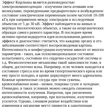
Эффект Кирлиана является разновидностью
электролюминесценции - излучения света атомами или
молекулами, переведенными предварительно в возбужденное
состояние электрическим переменным полем частотой 10-100
кГц при напряжении между электродом и исследуемым
объектом от 5 до 30 кВ. Эффект наблюдается на живых и
мертвых биологических объектах, а также на неорганических
образцах самого разного характера. В последнее время
активно пропагандируется идея использования данного
эффекта в диагностике: считается, что каждому органу и его
заболеваниям соответствует воспроизводимая картина.
Интенсивность и конфигурация излучения зависит от многих
параметров - таких, как психоэмоциональное состояние
испытуемого, состояние его сердечно-сосудистой системы и
т.д. Физиологические механизмы такой зависимости тоже, в
общем, достаточно ясны. Например, если человек находится в
состоянии стресса или во время гипертонического криза или
ему просто холодно, в крови циркулирует много адреналина.
Кожные кровеносные сосуды при этом сужены,
кровоснабжение кожи - низкое, покровы сухие и холодные.
Очевидно, в таких условиях можно ожидать снижения
интенсивности излучения. Напротив, при увеличении
кровоснабжения, например, при воспалении, излучение
усилится. Однако, слишком разные воздействия или
изменения в организме могут привести к однотипным