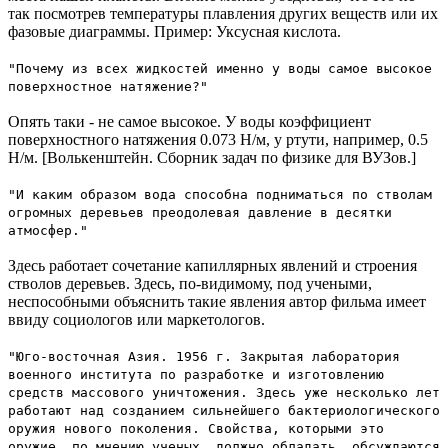
так посмотрев температуры плавления других веществ или их
фазовые диаграммы. Пример: Уксусная кислота.
"Почему из всех жидкостей именно у воды самое высокое
поверхностное натяжение?"
Опять таки - не самое высокое. У воды коэффициент
поверхностного натяжения 0.073 Н/м, у ртути, например, 0.5
Н/м. [Волькенштейн. Сборник задач по физике для ВУЗов.]
"И каким образом вода способна подниматься по стволам
огромных деревьев преодолевая давление в десятки
атмосфер."
Здесь работает сочетание капиллярных явлений и строения
стволов деревьев. Здесь, по-видимому, под учеными,
неспособными объяснить такие явления автор фильма имеет
ввиду социологов или маркетологов.
"Юго-восточная Азия. 1956 г. Закрытая лаборатория
военного института по разработке и изготовлению
средств массового уничтожения. Здесь уже несколько лет
работают над созданием сильнейшего бактериологического
оружия нового поколения. Свойства, которыми это
оружие, по мнению ученых, должно обладать, обсуждаются