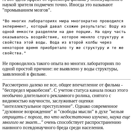
наукой зрителя подмечен точно. Иногда это называют
"промыванием мозгов".
"Во многих лабораториях мира многократно проводился
экперимент, который давал схожие результаты: Воду из
одной емкости разделяли на две порции. На одну часть
оказывалось воздействие, которое меняло структуру и
свойства этой воды. Вода из второй колбы через
некоторое время приобретало ту же структуру и те же
свойства."
Не проводилось такого опыта во многих лабораториях по
одной простой причине: не выявлено у воды структуры,
заявленной в фильме.
Рассмотрено далеко не все, общее впечатление от фильма -
"беспредел мракобесия". С учетом статуса канала показ этого
необычно длительного рекламного ролика, снятого с
видимостью научности, заслуживает оценки
"интеллектуальное преступление". Однако современное
"духовное возрождение" и "свободы мысли" в духе
"нельзя
отрицать с порога, то что недостаточно изучено, наука еще
многого не знает..."
очень способствует распространению
наивного псевдонаучного бреда среди населения.