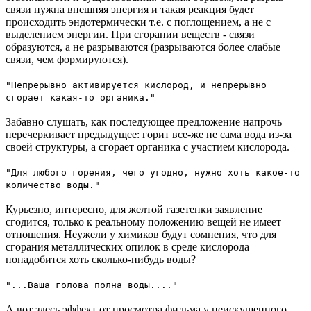
связи нужна внешняя энергия и такая реакция будет
происходить эндотермически т.е. с поглощением, а не с
выделением энергии. При сгорании веществ - связи
образуются, а не разрываются (разрываются более слабые
связи, чем формируются).
"Непрерывно активируется кислород, и непрерывно
сгорает какая-то органика."
Забавно слушать, как последующее предложение напрочь
перечеркивает предыдущее: горит все-же не сама вода из-за
своей структуры, а сгорает органика с участием кислорода.
"Для любого горения, чего угодно, нужно хоть какое-то
количество воды."
Курьезно, интересно, для желтой газетенки заявление
сгодится, только к реальному положению вещей не имеет
отношения. Неужели у химиков будут сомнения, что для
сгорания металлических опилок в среде кислорода
понадобится хоть сколько-нибудь воды?
"...Ваша голова полна воды...."
А вот здесь эффект от просмотра фильма у неискущенного