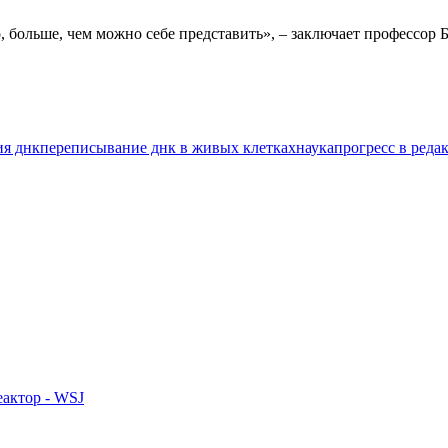
больше, чем можно себе представить», – заключает профессор Б
ия днк
переписывание днк в живых клетках
наука
прогресс в реда
еактор - WSJ