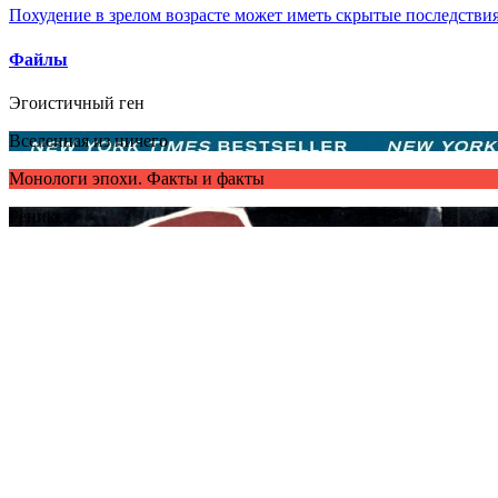
Похудение в зрелом возрасте может иметь скрытые последствия
Файлы
Эгоистичный ген
Вселенная из ничего
Монологи эпохи. Факты и факты
Реникса