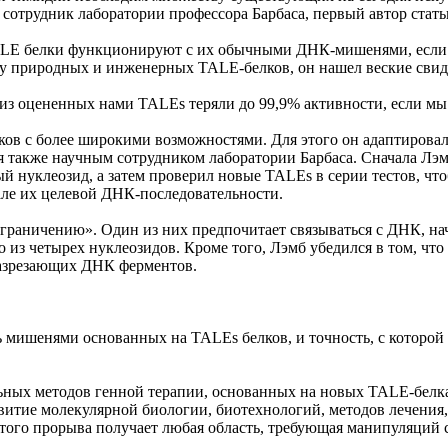
 сотрудник лаборатории профессора Барбаса, первый автор стать
TALE белки функционируют с их обычными ДНК-мишенями, если п
ку природных и инженерных TALE-белков, он нашел веские свиде
из оцененных нами TALEs теряли до 99,9% активности, если мы 
лков с более широкими возможностями. Для этого он адаптиров
мя также научным сотрудником лаборатории Барбаса. Сначала Л
 нуклеозид, а затем проверил новые TALEs в серии тестов, что
чале их целевой ДНК-последовательности.
граничению». Один из них предпочитает связываться с ДНК, на
 из четырех нуклеозидов. Кроме того, Лэмб убедился в том, чт
разрезающих ДНК ферментов.
ть мишенями основанных на TALEs белков, и точность, с которо
ных методов генной терапии, основанных на новых TALE-белках
итие молекулярной биологии, биотехнологий, методов лечения,
того прорыва получает любая область, требующая манипуляций 