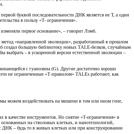
и.
ервой буквой последовательности ДНК является не Т, а один
тельства в пользу «T- ограничения».
изменяли первое основание», – говорит Лэмб.
ал метод «направленной эволюции», разработанный в прошлом
эмб создал большую библиотеку новых TALE-белков, случайным
бы выбрать – в ускоренной версии естественной эволюции –
чинающейся с гуанозина (G). Другие достаточно хорошо
о эти не ограниченные «Т-правилом» TALEs работают, как
й мы можем воздействовать на мишени в том или ином гене,
 в качестве инструментов. Но снятие «T-ограничения» в
 основанных на стволовых клетках, и нанотехнологий,
с ДНК – будь то в живых клетках или при конструировании