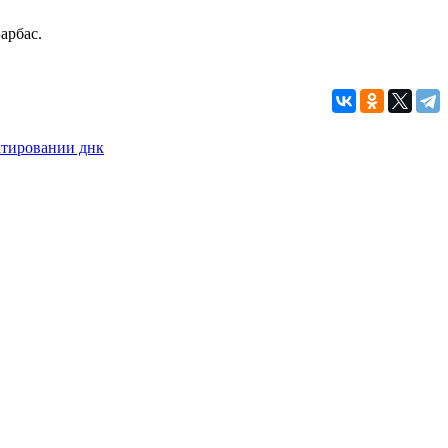
арбас.
ктировании днк