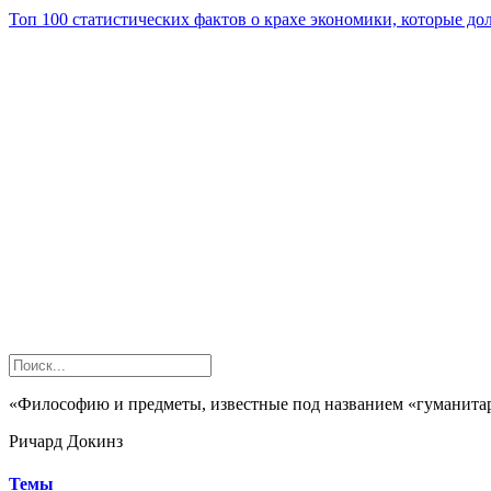
Топ 100 статистических фактов о крахе экономики, которые д
«Философию и предметы, известные под названием «гуманитарн
Ричард Докинз
Темы