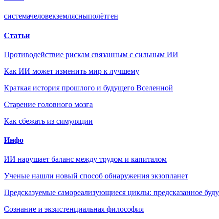
система
человек
земля
сны
полёт
ген
Статьи
Противодействие рискам связанным с сильным ИИ
Как ИИ может изменить мир к лучшему
Краткая история прошлого и будущего Вселенной
Старение головного мозга
Как сбежать из симуляции
Инфо
ИИ нарушает баланс между трудом и капиталом
Ученые нашли новый способ обнаружения экзопланет
Предсказуемые самореализующиеся циклы: предсказанное будущ
Сознание и экзистенциальная философия