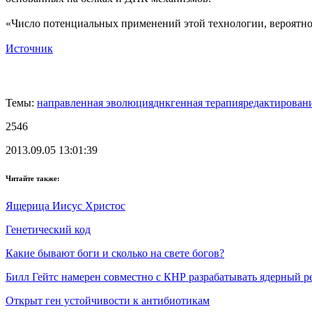
«Число потенциальных применений этой технологии, вероятно, 
Источник
Темы:
направленная эволюция
днк
генная терапия
редактирован
2546
2013.09.05 13:01:39
Читайте также:
Ящерица Иисус Христос
Генетический код
Какие бывают боги и сколько на свете богов?
Билл Гейтс намерен совместно с КНР разрабатывать ядерный р
Открыт ген устойчивости к антибиотикам