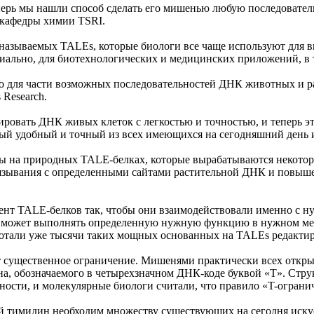
ерь мы нашли способ сделать его мишенью любую последовательно
р кафедры химии TSRI.
азываемых TALEs, которые биологи все чаще используют для в
циально, для биотехнологических и медицинских приложений, в 
для части возможных последовательностей ДНК животных и рас
 Research.
овать ДНК живых клеток с легкостью и точностью, и теперь эт
самый удобный и точный из всех имеющихся на сегодняшний ден
основаны на природных TALE-белках, которые вырабатываются не
язывания с определенными сайтами растительной ДНК и повышен
ент TALE-белков так, чтобы они взаимодействовали именно с 
й может выполнять определенную нужную функцию в нужном мес
аботали уже тысячи таких мощных основанных на TALEs редакт
т существенное ограничение. Мишенями практически всех откр
а, обозначаемого в четырехзначном ДНК-коде буквой «Т». Стру
ельности, и молекулярные биологи считали, что правило «T-огр
ный тимидин необходим множеству существующих на сегодня иск