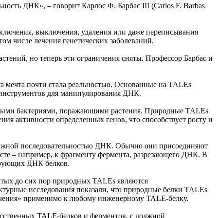
сть ДНК», – говорит Карлос Ф. Барбас III (Carlos F. Barbas
ключения, выключения, удаления или даже переписывания
том числе лечения генетических заболеваний.
тений, но теперь эти ограничения сняты. Профессор Барбас и
а мечта почти стала реальностью. Основанные на TALEs
ь инструментов для манипулирования ДНК.
которыми бактериями, поражающими растения. Природные TALEs
ия активности определенных генов, что способствует росту и
нужной последовательностью ДНК. Обычно они присоединяют
те – например, к фрагменту фермента, разрезающего ДНК. В
ирующих ДНК белков.
ытых до сих пор природных TALEs являются
ктурные исследования показали, что природные белки TALEs
аничения» применимо к любому инженерному TALE-белку.
усственных TALE-белков и ферментов, с должной