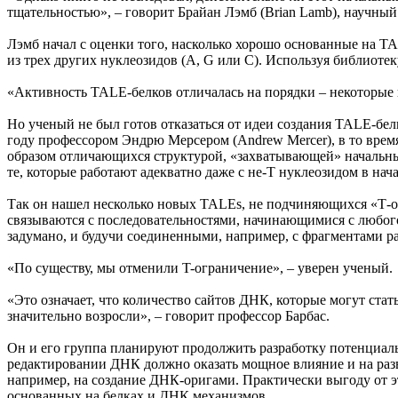
тщательностью», – говорит Брайан Лэмб (Brian Lamb), научный
Лэмб начал с оценки того, насколько хорошо основанные на 
из трех других нуклеозидов (A, G или C). Используя библиоте
«Активность TALE-белков отличалась на порядки – некоторые 
Но ученый не был готов отказаться от идеи создания TALE-бе
году профессором Эндрю Мерсером (Andrew Mercer), в то вре
образом отличающихся структурой, «захватывающей» начальный
те, которые работают адекватно даже с не-T нуклеозидом в на
Так он нашел несколько новых TALEs, не подчиняющихся «Т-о
связываются c последовательностями, начинающимися с любого
задумано, и будучи соединенными, например, с фрагментами 
«По существу, мы отменили T-ограничение», – уверен ученый.
«Это означает, что количество сайтов ДНК, которые могут ста
значительно возросли», – говорит профессор Барбас.
Он и его группа планируют продолжить разработку потенциаль
редактировании ДНК должно оказать мощное влияние и на разв
например, на создание ДНК-оригами. Практически выгоду от э
основанных на белках и ДНК механизмов.