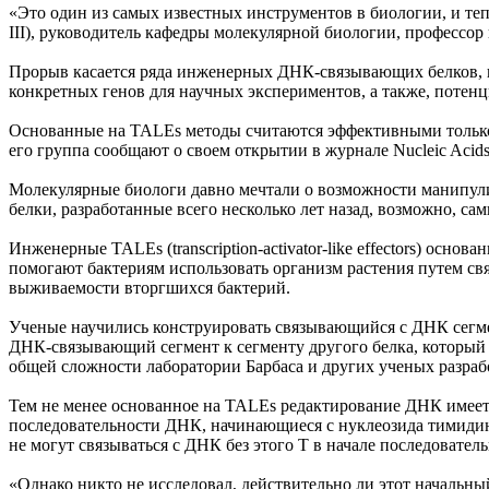
«Это один из самых известных инструментов в биологии, и теп
III), руководитель кафедры молекулярной биологии, профессо
Прорыв касается ряда инженерных ДНК-связывающих белков, н
конкретных генов для научных экспериментов, а также, потен
Основанные на TALEs методы считаются эффективными только 
его группа сообщают о своем открытии в журнале Nucleic Acids
Молекулярные биологи давно мечтали о возможности манипулир
белки, разработанные всего несколько лет назад, возможно, 
Инженерные TALEs (transcription-activator-like effectors) 
помогают бактериям использовать организм растения путем св
выживаемости вторгшихся бактерий.
Ученые научились конструировать связывающийся с ДНК сегм
ДНК-связывающий сегмент к сегменту другого белка, которы
общей сложности лаборатории Барбаса и других ученых разр
Тем не менее основанное на TALEs редактирование ДНК имее
последовательности ДНК, начинающиеся с нуклеозида тимидин
не могут связываться с ДНК без этого Т в начале последоват
«Однако никто не исследовал, действительно ли этот началь