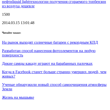
нефти
liquid light
технологии получения сгораемого топ
бензин
из воздуха дешевле
1500
2014.03.15 13:01:48
Читайте также:
На рынок выходят солнечные батареи с рекордным КПД
Разработан способ нанесения фотоэлементов на любую
поверхность
Дикие самцы какаду играют на барабанных палочках
Когда в Facebook станет больше страниц умерших людей, чем
живых?
Ученые обнаружили новый способ самоочищения атмосферы
Земли
Жизнь на мышьяке