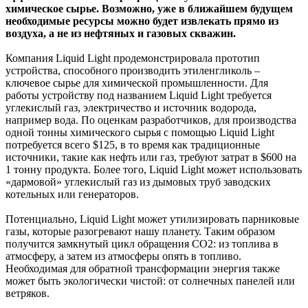
химическое сырье. Возможно, уже в ближайшем будущем
необходимые ресурсы можно будет извлекать прямо из
воздуха, а не из нефтяных и газовых скважин.
Компания Liquid Light продемонстрировала прототип
устройства, способного производить этиленгликоль –
ключевое сырье для химической промышленности. Для
работы устройству под названием Liquid Light требуется
углекислый газ, электричество и источник водорода,
например вода. По оценкам разработчиков, для производства
одной тонны химического сырья с помощью Liquid Light
потребуется всего $125, в то время как традиционные
источники, такие как нефть или газ, требуют затрат в $600 на
1 тонну продукта. Более того, Liquid Light может использовать
«дармовой» углекислый газ из дымовых труб заводских
котельных или генераторов.
Потенциально, Liquid Light может утилизировать парниковые
газы, которые разогревают нашу планету. Таким образом
получится замкнутый цикл обращения СО2: из топлива в
атмосферу, а затем из атмосферы опять в топливо.
Необходимая для обратной трансформации энергия также
может быть экологически чистой: от солнечных панелей или
ветряков.