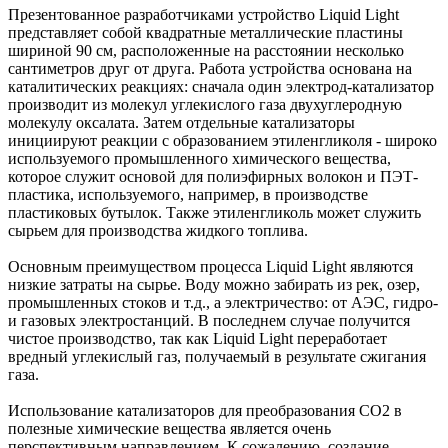
Презентованное разработчиками устройство Liquid Light
представляет собой квадратные металлические пластины
шириной 90 см, расположенные на расстоянии несколько
сантиметров друг от друга. Работа устройства основана на
каталитических реакциях: сначала один электрод-катализатор
производит из молекул углекислого газа двухуглеродную
молекулу оксалата. Затем отдельные катализаторы
инициируют реакции с образованием этиленгликоля - широко
используемого промышленного химического вещества,
которое служит основой для полиэфирных волокон и ПЭТ-
пластика, используемого, например, в производстве
пластиковых бутылок. Также этиленгликоль может служить
сырьем для производства жидкого топлива.
Основным преимуществом процесса Liquid Light являются
низкие затраты на сырье. Воду можно забирать из рек, озер,
промышленных стоков и т.д., а электричество: от АЭС, гидро-
и газовых электростанций. В последнем случае получится
чистое производство, так как Liquid Light переработает
вредный углекислый газ, получаемый в результате сжигания
газа.
Использование катализаторов для преобразования СО2 в
полезные химические вещества является очень
перспективным направлением. К сожалению, создание