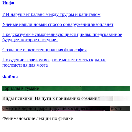
Инфо
ИИ нарушает баланс между трудом и капиталом
Ученые нашли новый способ обнаружения экзопланет
Предсказуемые самореализующиеся циклы: предсказанное
будущее, которое наступает
Сознание и экзистенциальная философия
Похудение в зрелом возрасте может иметь скрытые
последствия для мозга
Файлы
Гориллы в тумане
Виды психики. На пути к пониманию сознания
Смерть в черной дыре и другие космические неприятности
Фейнмановские лекции по физике