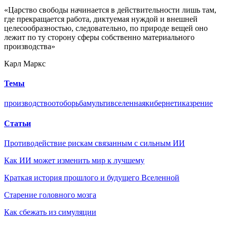
«Царство свободы начинается в действительности лишь там,
где прекращается работа, диктуемая нуждой и внешней
целесообразностью, следовательно, по природе вещей оно
лежит по ту сторону сферы собственно материального
производства»
Карл Маркс
Темы
производство
ото
борьба
мультивселенная
кибернетика
зрение
Статьи
Противодействие рискам связанным с сильным ИИ
Как ИИ может изменить мир к лучшему
Краткая история прошлого и будущего Вселенной
Старение головного мозга
Как сбежать из симуляции