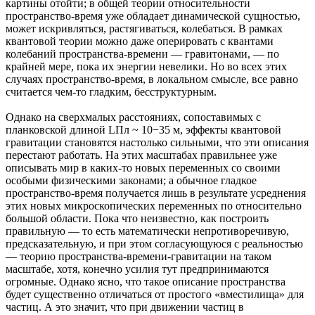
картины отойти; в общей теории относительности
пространство-время уже обладает динамической сущностью,
может искривляться, растягиваться, колебаться. В рамках
квантовой теории можно даже оперировать с квантами
колебаний пространства-времени — гравитонами, — по
крайней мере, пока их энергии невелики. Но во всех этих
случаях пространство-время, в локальном смысле, все равно
считается чем-то гладким, бесструктурным.
Однако на сверхмалых расстояниях, сопоставимых с
планковской длиной LПл ~ 10−35 м, эффекты квантовой
гравитации становятся настолько сильными, что эти описания
перестают работать. На этих масштабах правильнее уже
описывать мир в каких-то новых переменных со своими
особыми физическими законами; а обычное гладкое
пространство-время получается лишь в результате усреднения
этих новых микроскопических переменных по относительно
большой области. Пока что неизвестно, как построить
правильную — то есть математически непротиворечивую,
предсказательную, и при этом согласующуюся с реальностью
— теорию пространства-времени-гравитации на таком
масштабе, хотя, конечно усилия тут предпринимаются
огромные. Однако ясно, что такое описание пространства
будет существенно отличаться от простого «вместилища» для
частиц. А это значит, что при движении частиц в