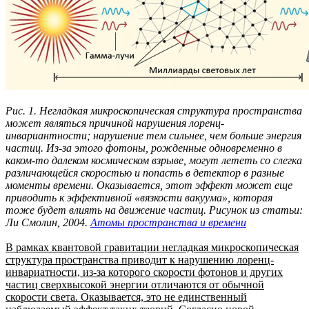
Рис. 1. Негладкая микроскопическая структура пространства
может являться причиной нарушения лоренц-
инвариантности; нарушение тем сильнее, чем больше энергия
частиц. Из-за этого фотоны, рожденные одновременно в
каком-то далеком космическом взрыве, могут лететь со слегка
различающейся скоростью и попасть в детектор в разные
моменты времени. Оказывается, этот эффект может еще
приводить к эффективной «вязкости вакуума», которая
тоже будет влиять на движение частиц. Рисунок из статьи:
Ли Смолин, 2004.
Атомы пространства и времени
В рамках квантовой гравитации негладкая микроскопическая
структура пространства приводит к нарушению лоренц-
инвариатности, из-за которого скорости фотонов и других
частиц сверхвысокой энергии отличаются от обычной
скорости света. Оказывается, это не единственный