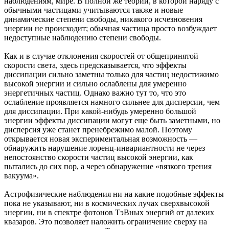
наблюдениям, мире. В полной же теории, в которой наряду с
обычными частицами учитываются также и новые
динамические степени свободы, никакого исчезновения
энергии не происходит; обычная частица просто возбуждает
недоступные наблюдению степени свободы.
Как и в случае отклонения скоростей от общепринятой
скорости света, здесь предсказывается, что эффекты
диссипации сильно заметны только для частиц недостижимо
высокой энергии и сильно ослаблены для умеренно
энергетичных частиц. Однако важно тут то, что это
ослабление проявляется намного сильнее для дисперсии, чем
для диссипации. При какой-нибудь умеренно большой
энергии эффекты диссипации могут еще быть заметными, но
дисперсия уже станет пренебрежимо малой. Поэтому
открывается новая экспериментальная возможность —
обнаружить нарушение лоренц-инвариантности не через
непостоянство скорости частиц высокой энергии, как
пытались до сих пор, а через обнаружение «вязкого трения
вакуума».
Астрофизические наблюдения ни на какие подобные эффекты
пока не указывают, ни в космических лучах сверхвысокой
энергии, ни в спектре фотонов ТэВных энергий от далеких
квазаров. Это позволяет наложить ограничение сверху на