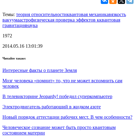
Темы:
теория относительности
квантовая механика
вязкость
вакуума
астрофизическая проверка эффектов к
квантовая
гравитация
наука
1972
2014.05.16 13:01:39
Читайте также:
Интересные факты о планете Земля
Мозг человека «помнит» то, что не может вспомнить сам
человек
В телевикторине Jeopardy! победил суперкомпьютер
Электродвигатель работающий в жидком азоте
Новый порядок аттестации рабочих мест. В чем особенности?
Человеческое сознание может быть просто квантовым
состоянием материи