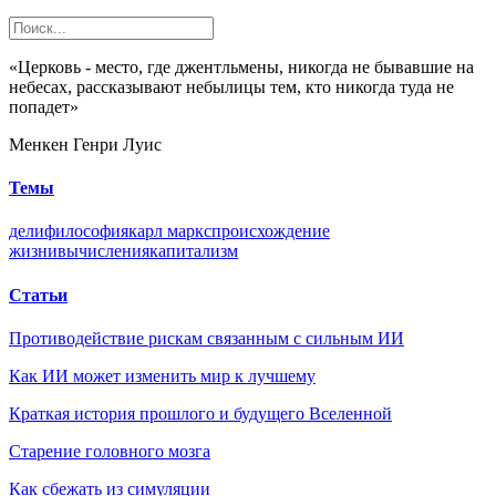
«Церковь - место, где джентльмены, никогда не бывавшие на
небесах, рассказывают небылицы тем, кто никогда туда не
попадет»
Менкен Генри Луис
Темы
дели
философия
карл маркс
происхождение
жизни
вычисления
капитализм
Статьи
Противодействие рискам связанным с сильным ИИ
Как ИИ может изменить мир к лучшему
Краткая история прошлого и будущего Вселенной
Старение головного мозга
Как сбежать из симуляции