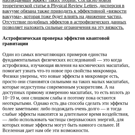
наблюдаемый эффект таких теорий. Согласно новой
теоретической статье в Physical Review Letters, дисперсия в
вакууме обязана также приводить к эффективной «вязкости
вакуума», которая тоже будет влиять на движение частиц.
Отсутствие подобных эффектов в астрофизических данных
позволяет наложить сильные ограничения на эту вязкость.
Астрофизическая проверка эффектов квантовой
гравитации
Один из самых впечатляющих примеров единства
фундаментальных физических исследований — это когда
астрофизика, изучающая явления на космических масштабах,
помогает узнать что-то новое про свойства микромира.
Физики уверены, что новые эффекты в микромире есть,
просто они становятся сильными на таких малых масштабах,
которые недоступны современным ускорителям. А на
доступных прямому измерению масштабах, то есть вплоть до
10−19 м, они слишком слабы и поэтому пока остаются
неоткрытыми. Однако есть два способа сделать эти эффекты
более заметными: либо подождать очень долго — и тогда
слабые эффекты накопятся за длительное время воздействия,
— либо использовать частицы сверхвысоких энергий, для
которых новые эффекты могут быть намного сильнее. И
Вселенная дает нам обе эти возможности.