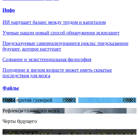
Инфо
ИИ нарушает баланс между трудом и капиталом
Ученые нашли новый способ обнаружения экзопланет
Предсказуемые самореализующиеся циклы: предсказанное
будущее, которое наступает
Сознание и экзистенциальная философия
Похудение в зрелом возрасте может иметь скрытые
последствия для мозга
Файлы
Наука против суеверий
Рефлексы головного мозга
Черты будущего
Бог как иллюзия