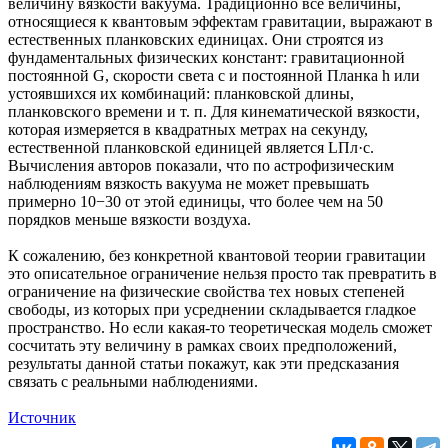
величину вязкости вакуума. Традиционно все величины,
относящиеся к квантовым эффектам гравитации, выражают в
естественных планковских единицах​. Они ​строятся из
фундаментальных физических констант: гравитационной
постоянной G, скорости света c и постоянной Планка h или
устоявшихся их комбинаций: планковской длины,
планковского времени и т. п. Для кинематической вя​​зкости,
которая измеряется в квадратных метрах на секунду,
естественной ​планковской ​единицей ​является ​LПл·c.​​ ​
Вычисления ​авторов показали, что по астрофизическим
наблюдениям вязкость вакуума ​не может ​превышать
примерно 10−30​​ ​от этой единицы, ​что более чем на 50
порядков меньше вязкости воздуха​.​
К сожалению, без конкретной квантовой теории гравитации
это описательное ограничение нельзя просто так превратить в
ограничение на физические свойства тех новых степеней
свободы, из которых при усреднении складывается гладкое
пространство. Но если какая-то теоретическая модель сможет
сосчитать эту величину в рамках своих предположений,
результаты данной статьи покажут, как эти предсказания
связать с реальными наблюдениями.
Источник