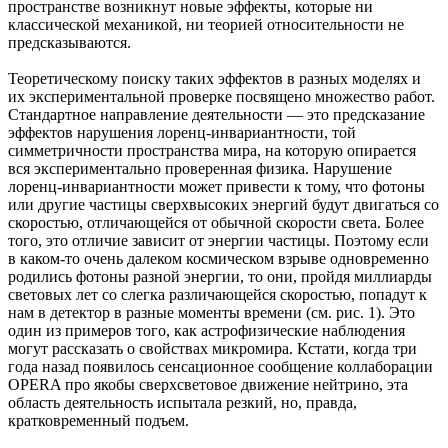
пространстве возникнут новые эффекты, которые ни
классической механикой, ни теорией относительности не
предсказываются.
Теоретическому поиску таких эффектов в разных моделях и
их экспериментальной проверке посвящено множество работ.
Стандартное направление деятельности — это предсказание
эффектов нарушения лоренц-инвариантности, той
симметричности пространства мира, на которую опирается
вся экспериментально проверенная физика. Нарушение
лоренц-инвариантности может привести к тому, что фотоны
или другие частицы сверхвысоких энергий будут двигаться со
скоростью, отличающейся от обычной скорости света. Более
того, это отличие зависит от энергии частицы. Поэтому если
в каком-то очень далеком космическом взрыве одновременно
родились фотоны разной энергии, то они, пройдя миллиарды
световых лет со слегка различающейся скоростью, попадут к
нам в детектор в разные моменты времени (см. рис. 1). Это
один из примеров того, как астрофизические наблюдения
могут рассказать о свойствах микромира. Кстати, когда три
года назад появилось сенсационное сообщение коллаборации
OPERA про якобы сверхсветовое движение нейтрино, эта
область деятельность испытала резкий, но, правда,
кратковременный подъем.