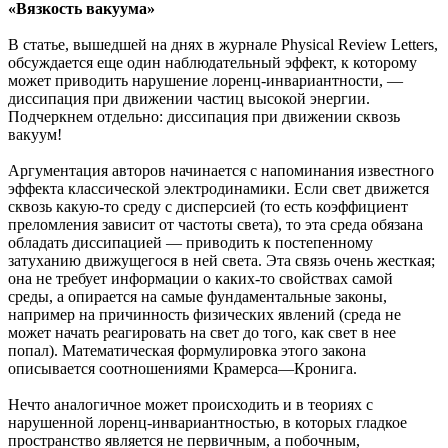
«Вязкость вакуума»
В статье, вышедшей на днях в журнале Physical Review Letters,
обсуждается еще один наблюдательный эффект, к которому
может приводить нарушение лоренц-инвариантности, —
диссипация при движении частиц высокой энергии.
Подчеркнем отдельно: диссипация при движении сквозь
вакуум!
Аргументация авторов начинается с напоминания известного
эффекта классической электродинамики. Если свет движется
сквозь какую-то среду с дисперсией (то есть коэффициент
преломления зависит от частоты света), то эта среда обязана
обладать диссипацией — приводить к постепенному
затуханию движущегося в ней света. Эта связь очень жесткая;
она не требует информации о каких-то свойствах самой
среды, а опирается на самые фундаментальные законы,
например на причинность физических явлений (среда не
может начать реагировать на свет до того, как свет в нее
попал). Математическая формулировка этого закона
описывается соотношениями Крамерса—Кронига.
Нечто аналогичное может происходить и в теориях с
нарушенной лоренц-инвариантностью, в которых гладкое
пространство является не первичным, а побочным,