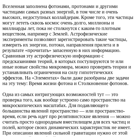
Вселенная заполнена фотонами, протонами и другими
частицами самых разных энергий, в том числе и очень
высоких, недоступных коллайдерам. Кроме того, эти частицы
могут лететь сквозь космос очень долго, миллионы и
миллиарды лет, пока не столкнутся с каким-то плотным
веществом, например с Землей. Астрофизические
эксперименты позволяют зарегистрировать такие частицы,
измерить их энергии, потоки, направления прилета и в
результате «прочитать» запасенную в них информацию.
Сравнивая эту астрофизическую информацию с
предсказаниями теорий, в которых постулируются те или
иные новые свойства микромира, можно проверять теории и
устанавливать ограничения на силу гипотетических
эффектов. На «Элементах» были даже разобраны две задачи
на эту тему: Время жизни фотона и Столкновение фотонов.
Одна из самых интригующих возможностей тут — это
проверка того, как вообще устроено само пространство на
микроскопических масштабах. Для подавляющего
большинства явлений пространство — или пространство-
время, если речь идет про релятивистские явления — можно
считать просто однородным вместилищем для всех частиц и
полей, которое своих динамических характеристик не имеет.
При описании явлений сильной гравитации нужно от этой