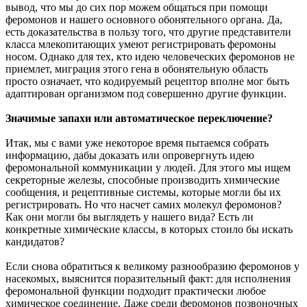
вывод, что мы до сих пор можем общаться при помощи
феромонов и нашего основного обонятельного органа. Да,
есть доказательства в пользу того, что другие представители
класса млекопитающих умеют регистрировать феромоны
носом. Однако для тех, кто идею человеческих феромонов не
приемлет, миграция этого гена в обонятельную область
просто означает, что кодируемый рецептор вполне мог быть
адаптирован организмом под совершенно другие функции.
Значимые запахи или автоматическое переключение?
Итак, мы с вами уже некоторое время пытаемся собрать
информацию, дабы доказать или опровергнуть идею
феромональной коммуникации у людей. Для этого мы ищем
секреторные железы, способные производить химические
сообщения, и рецептивные системы, которые могли бы их
регистрировать. Но что насчет самих молекул феромонов?
Как они могли бы выглядеть у нашего вида? Есть ли
конкретные химические классы, в которых стоило бы искать
кандидатов?
Если снова обратиться к великому разнообразию феромонов у
насекомых, выяснится поразительный факт: для исполнения
феромональной функции подходит практически любое
химическое соединение. Даже среди феромонов позвоночных