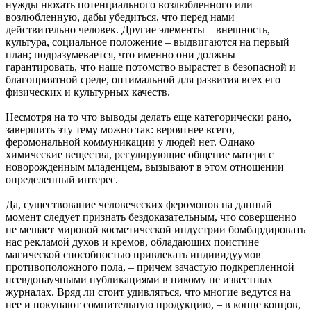
нужды нюхать потенциального возлюбленного или
возлюбленную, дабы убедиться, что перед нами
действительно человек. Другие элементы – внешность,
культура, социальное положение – выдвигаются на первый
план; подразумевается, что именно они должны
гарантировать, что наше потомство вырастет в безопасной и
благоприятной среде, оптимальной для развития всех его
физических и культурных качеств.
Несмотря на то что выводы делать еще категорически рано,
завершить эту тему можно так: вероятнее всего,
феромональной коммуникации у людей нет. Однако
химические вещества, регулирующие общение матери с
новорожденным младенцем, вызывают в этом отношении
определенный интерес.
Да, существование человеческих феромонов на данный
момент следует признать бездоказательным, что совершенно
не мешает мировой косметической индустрии бомбардировать
нас рекламой духов и кремов, обладающих поистине
магической способностью привлекать индивидуумов
противоположного пола, – причем зачастую подкрепленной
псевдонаучными публикациями в никому не известных
журналах. Вряд ли стоит удивляться, что многие ведутся на
нее и покупают сомнительную продукцию, – в конце концов,