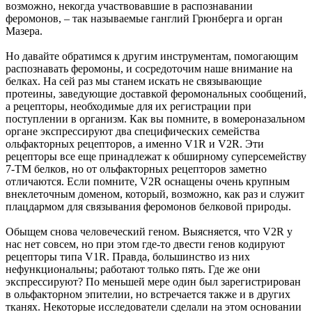
возможно, некогда участвовавшие в распознавании
феромонов, – так называемые ганглий Грюнберга и орган
Мазера.
Но давайте обратимся к другим инструментам, помогающим
распознавать феромоны, и сосредоточим наше внимание на
белках. На сей раз мы станем искать не связывающие
протеины, заведующие доставкой феромональных сообщений,
а рецепторы, необходимые для их регистрации при
поступлении в организм. Как вы помните, в вомероназальном
органе экспрессируют два специфических семейства
ольфакторных рецепторов, а именно V1R и V2R. Эти
рецепторы все еще принадлежат к обширному суперсемейству
7-ТМ белков, но от ольфакторных рецепторов заметно
отличаются. Если помните, V2R оснащены очень крупным
внеклеточным доменом, который, возможно, как раз и служит
плацдармом для связывания феромонов белковой природы.
Обыщем снова человеческий геном. Выясняется, что V2R у
нас нет совсем, но при этом где-то двести генов кодируют
рецепторы типа V1R. Правда, большинство из них
нефункциональны; работают только пять. Где же они
экспрессируют? По меньшей мере один был зарегистрирован
в ольфакторном эпителии, но встречается также и в других
тканях. Некоторые исследователи сделали на этом основании