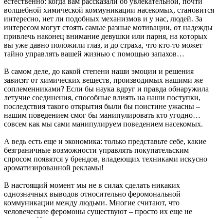
естественно: когда вам рассказали об увлекательной, почти
волшебной химической коммуникации насекомых, становится
интересно, нет ли подобных механизмов и у нас, людей. За
интересом могут стоять самые разные мотивации, от надежды
привлечь наконец внимание девушки или парня, на которых
вы уже давно положили глаз, и до страха, что кто-то может
тайно управлять вашей жизнью с помощью запахов…
В самом деле, до какой степени наши эмоции и решения
зависят от химических веществ, производимых нашими же
соплеменниками? Если бы наука вдруг и правда обнаружила
летучие соединения, способные влиять на наши поступки,
последствия такого открытия были бы поистине ужасны –
нашим поведением смог бы манипулировать кто угодно…
совсем как мы сами манипулируем поведением насекомых.
А ведь есть еще и экономика: только представьте себе, какие
безграничные возможности управлять покупательским
спросом появятся у брендов, владеющих техниками искусно
ароматизированной рекламы!
В настоящий момент мы не в силах сделать никаких
однозначных выводов относительно феромональной
коммуникации между людьми. Многие считают, что
человеческие феромоны существуют – просто их еще не