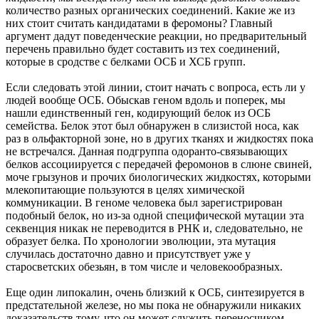
количество разных органических соединений. Какие же из
них стоит считать кандидатами в феромоны? Главный
аргумент дадут поведенческие реакции, но предварительный
перечень правильно будет составить из тех соединений,
которые в сродстве с белками ОСБ и ХСБ групп.
Если следовать этой линии, стоит начать с вопроса, есть ли у
людей вообще ОСБ. Обыскав геном вдоль и поперек, мы
нашли единственный ген, кодирующий белок из ОСБ
семейства. Белок этот был обнаружен в слизистой носа, как
раз в ольфакторной зоне, но в других тканях и жидкостях пока
не встречался. Данная подгруппа одоранто-связывающих
белков ассоциируется с передачей феромонов в слюне свиней,
моче грызунов и прочих биологических жидкостях, которыми
млекопитающие пользуются в целях химической
коммуникации. В геноме человека был зарегистрирован
подобный белок, но из-за одной специфической мутации эта
секвенция никак не переводится в РНК и, следовательно, не
образует белка. По хронологии эволюции, эта мутация
случилась достаточно давно и присутствует уже у
старосветских обезьян, в том числе и человекообразных.
Еще один липокалин, очень близкий к ОСБ, синтезируется в
предстательной железе, но мы пока не обнаружили никаких
доказательств тому, что он может служить переносчиком