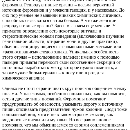
феромона. Репродуктивные органы – весьма вероятный
источник феромонов и у млекопитающих, и у насекомых. До
сих пор ученые не выявили никаких химических лигандов,
способных связываться с этим белком. А что же женские
репродуктивные органы? Здесь мы знаем еще меньше. У
приматов определенно есть некоторые ритуалы и
стереотипические модели поведения (включающие изучение
генитальной области, втирание мочи и другие практики),
обычно ассоциирующиеся с феромональными метками или
«разнюхиванием» следов запаха. Уникальная особенность
этого отряда – использование пальцев: именно с помощью
пальцев приматы переносят свои собственные секреции от
источника выработки к месту, которое нужно пометить, а
также чужие биоматериалы – к носу или в рот, для
химического анализа.
Однако не стоит ограничивать круг поисков общением между
полами. У насекомых, особенно социальных, как вы помните,
есть и другие типы посланий. Феромоны помогают
предупреждать об опасности, указывать дорогу к источнику
пищи, опознавать представителей чужой колонии. Люди тоже
социальный вид, хотя и не в таком строгом смысле, как
медоносные пчелы или муравьи. Но все равно вполне
возможно, что мы обмениваемся со своими соплеменниками