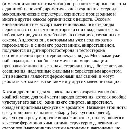
(и млекопитающих в том числе) встречаются жирные кислоты
с длинной цепочкой, ароматические соединения, стероиды,
макроциклические структуры, сернистые производные и
многие другие классы органических веществ. Особым
вниманием в этом ассортименте пользовались стероиды –
вероятно из-за того, что некоторые из них выделяются как
побочные продукты метаболизма в ситуациях, связанных с
сексом. Андростенон, с которым мы уже неоднократно
пересекались, и с ним его родственник, андростадиенон,
получаются из дигидротестостерона и тестостерона
соответственно при потере молекулы воды. Мы с вами уже
наблюдали, как подобные химические модификации
превращают лишенные запаха стероиды в куда более летучие
соединения, наделенные сильным и характерным ароматом.
Эти вещества являются феромонами для свиней и могут
работать в этом качестве также и у других млекопитающих.
Хотя андростенон для человека пахнет отвратительно (по
крайней мере, для той части народонаселения, которая вообще
чувствует его запах), один из его спиртов, андростенол,
обладает приятным мускусным ароматом. Название этой ноты
сразу приводит на память кабаргу (мускусного оленя),
мускусную крысу и прочие виды животных, пользующиеся в
качестве феромонов химикатами, структурно далекими от
стероидов (макроциклическими кетонами и лактонами), но