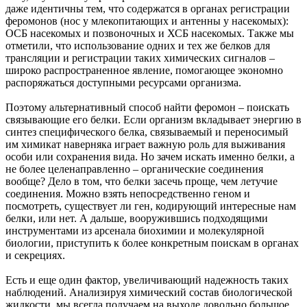
даже идентичны тем, что содержатся в органах регистрации
феромонов (нос у млекопитающих и антенны у насекомых):
ОСБ насекомых и позвоночных и ХСБ насекомых. Также мы
отметили, что использование одних и тех же белков для
трансляции и регистрации таких химических сигналов –
широко распространенное явление, помогающее экономно
распоряжаться доступными ресурсами организма.
Поэтому альтернативный способ найти феромон – поискать
связывающие его белки. Если организм вкладывает энергию в
синтез специфического белка, связываемый и переносимый
им химикат наверняка играет важную роль для выживания
особи или сохранения вида. Но зачем искать именно белки, а
не более целенаправленно – органические соединения
вообще? Дело в том, что белки засечь проще, чем летучие
соединения. Можно взять непосредственно геном и
посмотреть, существует ли ген, кодирующий интересные нам
белки, или нет. А дальше, вооружившись подходящими
инструментами из арсенала биохимии и молекулярной
биологии, приступить к более конкретным поискам в органах
и секрециях.
Есть и еще один фактор, увеличивающий надежность таких
наблюдений. Анализируя химический состав биологической
жидкости, мы всегда получаем на выходе довольно большое