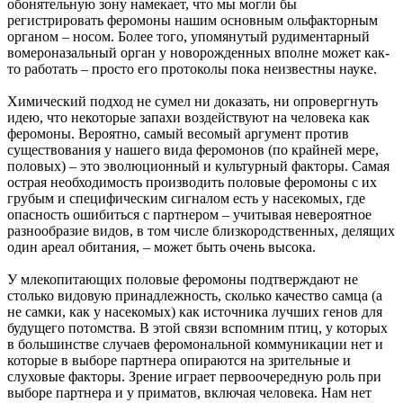
обонятельную зону намекает, что мы могли бы
регистрировать феромоны нашим основным ольфакторным
органом – носом. Более того, упомянутый рудиментарный
вомероназальный орган у новорожденных вполне может как-
то работать – просто его протоколы пока неизвестны науке.
Химический подход не сумел ни доказать, ни опровергнуть
идею, что некоторые запахи воздействуют на человека как
феромоны. Вероятно, самый весомый аргумент против
существования у нашего вида феромонов (по крайней мере,
половых) – это эволюционный и культурный факторы. Самая
острая необходимость производить половые феромоны с их
грубым и специфическим сигналом есть у насекомых, где
опасность ошибиться с партнером – учитывая невероятное
разнообразие видов, в том числе близкородственных, делящих
один ареал обитания, – может быть очень высока.
У млекопитающих половые феромоны подтверждают не
столько видовую принадлежность, сколько качество самца (а
не самки, как у насекомых) как источника лучших генов для
будущего потомства. В этой связи вспомним птиц, у которых
в большинстве случаев феромональной коммуникации нет и
которые в выборе партнера опираются на зрительные и
слуховые факторы. Зрение играет первоочередную роль при
выборе партнера и у приматов, включая человека. Нам нет