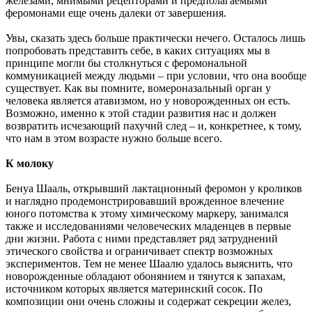
железами, мнимыми рецепторами и предполагаемыми
феромонами еще очень далеки от завершения.
Увы, сказать здесь больше практически нечего. Осталось лишь
попробовать представить себе, в каких ситуациях мы в
принципе могли бы столкнуться с феромональной
коммуникацией между людьми – при условии, что она вообще
существует. Как вы помните, вомероназальный орган у
человека является атавизмом, но у новорожденных он есть.
Возможно, именно к этой стадии развития нас и должен
возвратить исчезающий пахучий след – и, конкретнее, к тому,
что нам в этом возрасте нужно больше всего.
К молоку
Бенуа Шааль, открывший лактационный феромон у кроликов
и наглядно продемонстрировавший врожденное влечение
юного потомства к этому химическому маркеру, занимался
также и исследованиями человеческих младенцев в первые
дни жизни. Работа с ними представляет ряд затруднений
этического свойства и ограничивает спектр возможных
экспериментов. Тем не менее Шаалю удалось выяснить, что
новорожденные обладают обонянием и тянутся к запахам,
источником которых является материнский сосок. По
композиции они очень сложны и содержат секреции желез,