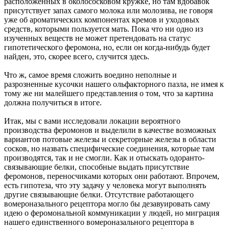
расположенных в околососковом кружке, но там вдобавок
присутствует запах самого молока или молозива, не говоря
уже об ароматических компонентах кремов и уходовых
средств, которыми пользуется мать. Пока что ни одно из
изученных веществ не может претендовать на статус
гипотетического феромона, но, если он когда-нибудь будет
найден, это, скорее всего, случится здесь.
Что ж, самое время сложить воедино неполные и
разрозненные кусочки нашего ольфакторного пазла, не имея к
тому же ни малейшего представления о том, что за картина
должна получиться в итоге.
Итак, мы с вами исследовали локации вероятного
производства феромонов и выделили в качестве возможных
вариантов потовые железы и секреторные железы в области
сосков, но назвать специфические соединения, которые там
производятся, так и не смогли. Как и отыскать одоранто-
связывающие белки, способные выдать присутствие
феромонов, переносчиками которых они работают. Впрочем,
есть гипотеза, что эту задачу у человека могут выполнять
другие связывающие белки. Отсутствие работающего
вомероназального рецептора могло бы дезавуировать саму
идею о феромональной коммуникации у людей, но миграция
нашего единственного вомероназального рецептора в