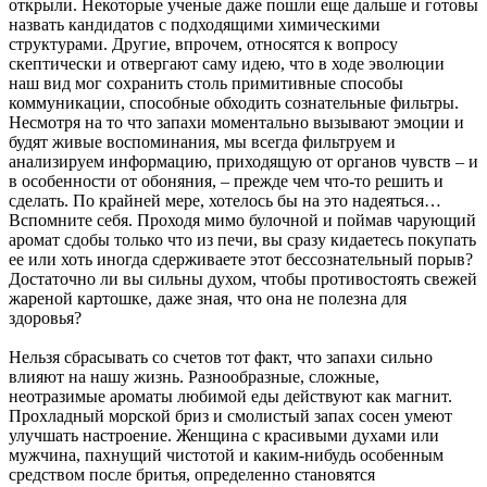
открыли. Некоторые ученые даже пошли еще дальше и готовы
назвать кандидатов с подходящими химическими
структурами. Другие, впрочем, относятся к вопросу
скептически и отвергают саму идею, что в ходе эволюции
наш вид мог сохранить столь примитивные способы
коммуникации, способные обходить сознательные фильтры.
Несмотря на то что запахи моментально вызывают эмоции и
будят живые воспоминания, мы всегда фильтруем и
анализируем информацию, приходящую от органов чувств – и
в особенности от обоняния, – прежде чем что-то решить и
сделать. По крайней мере, хотелось бы на это надеяться…
Вспомните себя. Проходя мимо булочной и поймав чарующий
аромат сдобы только что из печи, вы сразу кидаетесь покупать
ее или хоть иногда сдерживаете этот бессознательный порыв?
Достаточно ли вы сильны духом, чтобы противостоять свежей
жареной картошке, даже зная, что она не полезна для
здоровья?
Нельзя сбрасывать со счетов тот факт, что запахи сильно
влияют на нашу жизнь. Разнообразные, сложные,
неотразимые ароматы любимой еды действуют как магнит.
Прохладный морской бриз и смолистый запах сосен умеют
улучшать настроение. Женщина с красивыми духами или
мужчина, пахнущий чистотой и каким-нибудь особенным
средством после бритья, определенно становятся