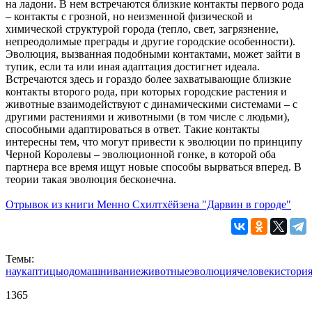
на ладони. В нем встречаются близкие контакты первого рода
– контакты с грозной, но неизменной физической и
химической структурой города (тепло, свет, загрязнение,
непреодолимые преграды и другие городские особенности).
Эволюция, вызванная подобными контактами, может зайти в
тупик, если та или иная адаптация достигнет идеала.
Встречаются здесь и гораздо более захватывающие близкие
контакты второго рода, при которых городские растения и
животные взаимодействуют с динамическими системами – с
другими растениями и животными (в том числе с людьми),
способными адаптироваться в ответ. Такие контакты
интересны тем, что могут привести к эволюции по принципу
Черной Королевы – эволюционной гонке, в которой оба
партнера все время ищут новые способы вырваться вперед. В
теории такая эволюция бесконечна.
Отрывок из книги Менно Схилтхёйзена "Дарвин в городе"
Темы:
наука
птицы
одомашнивание
животные
эволюция
человек
истори
1365