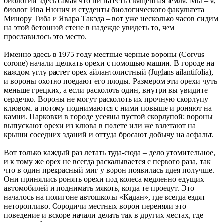
биологии здесь самая что ни на есть священная земля. Мы – я,
биолог Ива Нюнич и студенты биологического факультета
Минору Тиба и Явара Такэда – вот уже несколько часов сидим
на этой бетонной стене в надежде увидеть то, чем
прославилось это место.
Именно здесь в 1975 году местные черные вороны (Corvus
corone) начали щелкать орехи с помощью машин. В городе на
каждом углу растет орех айлантолистный (Juglans ailantifolia),
и вороны охотно поедают его плоды. Размером эти орехи чуть
меньше грецких, а если расколоть один, внутри вы увидите
сердечко. Вороны не могут расколоть их прочную скорлупу
клювом, а потому поднимаются с ними повыше и роняют на
камни. Парковки в городе усеяны пустой скорлупой: вороны
выпускают орехи из клюва в полете или же взлетают на
крыши соседних зданий и оттуда бросают добычу на асфальт.
Вот только каждый раз летать туда-сюда – дело утомительное,
и к тому же орех не всегда раскалывается с первого раза, так
что в один прекрасный миг у ворон появилась идея получше.
Они принялись ронять орехи под колеса медленно едущих
автомобилей и поднимать мякоть, когда те проедут. Это
началось на полигоне автошколы «Кадан», где всегда ездят
неторопливо. Сородичи местных ворон переняли это
поведение и вскоре начали делать так в других местах, где