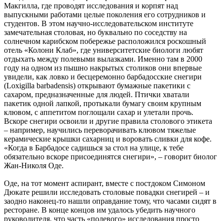
Макгилла, где проводят исследования и корпят над
выпускными работами целые поколения его сотрудников и
студентов. В этом научно-исследовательском институте
замечательная столовая, но буквально по соседству на
солнечном карибском побережье расположился роскошный
отель «Колони Клаб», где университетские биологи любят
отдыхать между полевыми вылазками. Именно там в 2000
году на одном из пышно накрытых столиков они впервые
увидели, как ловко и бесцеремонно барбадосские снегири
(Loxigilla barbadensis) открывают бумажные пакетики с
сахаром, предназначенные для людей. Птички хватали
пакетик одной лапкой, протыкали бумагу своим крупным
клювом, с аппетитом поглощали сахар и улетали прочь.
Вскоре снегири освоили и другие правила столового этикета
– например, научились переворачивать клювом тяжелые
керамические крышки сахарниц и воровать сливки для кофе.
«Когда в Барбадосе садишься за стол на улице, к тебе
обязательно вскоре присоединятся снегири», – говорит биолог
Жан-Николя Оде.
Оде, на тот момент аспирант, вместе с постдоком Симоном
Дюкате решили исследовать столовые повадки снегирей – и
заодно наконец-то нашли оправдание тому, что часами сидят в
ресторане. В конце концов им удалось убедить научного
руководителя, что часть «полевого» исследования просто