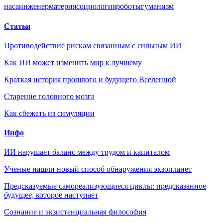
наса
инженер
материя
социология
роботы
гуманизм
Статьи
Противодействие рискам связанным с сильным ИИ
Как ИИ может изменить мир к лучшему
Краткая история прошлого и будущего Вселенной
Старение головного мозга
Как сбежать из симуляции
Инфо
ИИ нарушает баланс между трудом и капиталом
Ученые нашли новый способ обнаружения экзопланет
Предсказуемые самореализующиеся циклы: предсказанное
будущее, которое наступает
Сознание и экзистенциальная философия