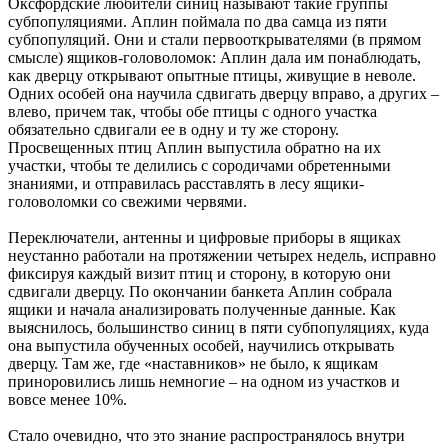
Оксфордские любители синиц называют такие группы
субпопуляциями. Аплин поймала по два самца из пяти
субпопуляций. Они и стали первооткрывателями (в прямом
смысле) ящиков-головоломок: Аплин дала им понаблюдать,
как дверцу открывают опытные птицы, живущие в неволе.
Одних особей она научила сдвигать дверцу вправо, а других –
влево, причем так, чтобы обе птицы с одного участка
обязательно сдвигали ее в одну и ту же сторону.
Просвещенных птиц Аплин выпустила обратно на их
участки, чтобы те делились с сородичами обретенными
знаниями, и отправилась расставлять в лесу ящики-
головоломки со свежими червями.
Переключатели, антенны и цифровые приборы в ящиках
неустанно работали на протяжении четырех недель, исправно
фиксируя каждый визит птиц и сторону, в которую они
сдвигали дверцу. По окончании банкета Аплин собрала
ящики и начала анализировать полученные данные. Как
выяснилось, большинство синиц в пяти субпопуляциях, куда
она выпустила обученных особей, научились открывать
дверцу. Там же, где «наставников» не было, к ящикам
приноровились лишь немногие – на одном из участков и
вовсе менее 10%.
Стало очевидно, что это знание распространялось внутри