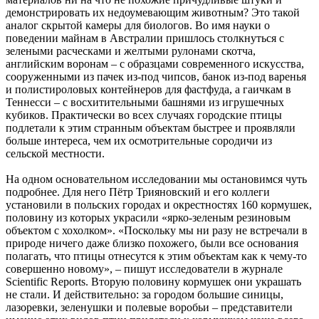
демонстрировать их недоумевающим животным? Это такой
аналог скрытой камеры для биологов. Во имя науки о
поведении майнам в Австралии пришлось столкнуться с
зелеными расческами и желтыми рулонами скотча,
английским воронам – с образцами современного искусства,
сооруженными из пачек из-под чипсов, банок из-под варенья
и полистироловых контейнеров для фастфуда, а гаичкам в
Теннесси – с восхитительными башнями из игрушечных
кубиков. Практически во всех случаях городские птицы
подлетали к этим странным объектам быстрее и проявляли
больше интереса, чем их осмотрительные сородичи из
сельской местности.
На одном основательном исследовании мы остановимся чуть
подробнее. Для него Пётр Трияновский и его коллеги
установили в польских городах и окрестностях 160 кормушек,
половину из которых украсили «ярко-зеленым резиновым
объектом с хохолком». «Поскольку мы ни разу не встречали в
природе ничего даже близко похожего, были все основания
полагать, что птицы отнесутся к этим объектам как к чему-то
совершенно новому», – пишут исследователи в журнале
Scientific Reports. Вторую половину кормушек они украшать
не стали. И действительно: за городом большие синицы,
лазоревки, зеленушки и полевые воробьи – представители