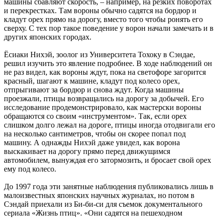
машины сбавляют скорость, – например, на резких поворотах
и перекрестках. Там вороны обычно садятся на бордюр и
кладут орех прямо на дорогу, вместо того чтобы ронять его
сверху. С тех пор такое поведение у ворон начали замечать и в
других японских городах.
Ёсиаки Нихэй, зоолог из Университета Тохоку в Сэндае,
решил изучить это явление подробнее. В ходе наблюдений он
не раз видел, как вороны ждут, пока на светофоре загорится
красный, шагают к машине, кладут под колесо орех,
отпрыгивают за бордюр и снова ждут. Когда машины
проезжали, птицы возвращались на дорогу за добычей. Его
исследование продемонстрировало, как мастерски вороны
обращаются со своим «инструментом». Так, если орех
слишком долго лежал на дороге, птицы иногда отодвигали его
на несколько сантиметров, чтобы он скорее попал под
машину. А однажды Нихэй даже увидел, как ворона
выскакивает на дорогу прямо перед движущимся
автомобилем, вынуждая его затормозить, и бросает свой орех
ему под колесо.
До 1997 года эти занятные наблюдения публиковались лишь в
малоизвестных японских научных журналах, но потом в
Сэндай приехали из Би-би-си для съемок документального
сериала «Жизнь птиц». «Они садятся на пешеходном