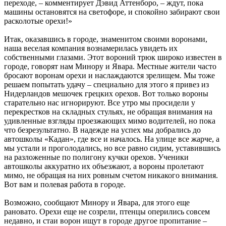
переходе, – комментирует Дэвид Аттенборо, – ждут, пока
машины остановятся на светофоре, и спокойно забирают свои
расколотые орехи!»
Итак, оказавшись в городе, знаменитом своими воронами,
наша веселая компания вознамерилась увидеть их
собственными глазами. Этот вороний трюк широко известен в
городе, говорят нам Минору и Явара. Местные жители часто
бросают воронам орехи и наслаждаются зрелищем. Мы тоже
решаем попытать удачу – специально для этого я привез из
Нидерландов мешочек грецких орехов. Вот только вороны
старательно нас игнорируют. Все утро мы просидели у
перекрестков на складных стульях, не обращая внимания на
удивленные взгляды проезжающих мимо водителей, но пока
что безрезультатно. В надежде на успех мы добрались до
автошколы «Кадан», где все и началось. На улице все жарче, а
мы устали и проголодались, но все равно сидим, уставившись
на разложенные по полигону кучки орехов. Ученики
автошколы аккуратно их объезжают, а вороны пролетают
мимо, не обращая на них ровным счетом никакого внимания.
Вот вам и полевая работа в городе.
Возможно, сообщают Минору и Явара, для этого еще
рановато. Орехи еще не созрели, птенцы оперились совсем
недавно, и стаи ворон ищут в городе другое пропитание –