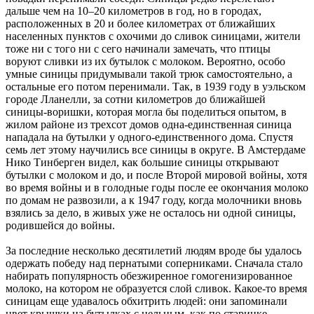
дальше чем на 10–20 километров в год, но в городах,
расположенных в 20 и более километрах от ближайших
населенных пунктов с охочими до сливок синицами, жители
тоже ни с того ни с сего начинали замечать, что птицы
воруют сливки из их бутылок с молоком. Вероятно, особо
умные синицы придумывали такой трюк самостоятельно, а
остальные его потом перенимали. Так, в 1939 году в уэльском
городе Лланелли, за сотни километров до ближайшей
синицы-воришки, которая могла бы поделиться опытом, в
жилом районе из трехсот домов одна-единственная синица
нападала на бутылки у одного-единственного дома. Спустя
семь лет этому научились все синицы в округе. В Амстердаме
Нико Тинберген видел, как большие синицы открывают
бутылки с молоком и до, и после Второй мировой войны, хотя
во время войны и в голодные годы после ее окончания молоко
по домам не развозили, а к 1947 году, когда молочники вновь
взялись за дело, в живых уже не осталось ни одной синицы,
родившейся до войны.
За последние несколько десятилетий людям вроде бы удалось
одержать победу над пернатыми соперниками. Сначала стало
набирать популярность обезжиренное гомогенизированное
молоко, на котором не образуется слой сливок. Какое-то время
синицам еще удавалось обхитрить людей: они запоминали
цвет крышки на бутылках с цельным, как по старинке,