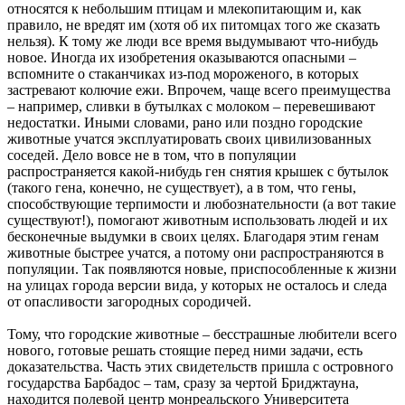
относятся к небольшим птицам и млекопитающим и, как
правило, не вредят им (хотя об их питомцах того же сказать
нельзя). К тому же люди все время выдумывают что-нибудь
новое. Иногда их изобретения оказываются опасными –
вспомните о стаканчиках из-под мороженого, в которых
застревают колючие ежи. Впрочем, чаще всего преимущества
– например, сливки в бутылках с молоком – перевешивают
недостатки. Иными словами, рано или поздно городские
животные учатся эксплуатировать своих цивилизованных
соседей. Дело вовсе не в том, что в популяции
распространяется какой-нибудь ген снятия крышек с бутылок
(такого гена, конечно, не существует), а в том, что гены,
способствующие терпимости и любознательности (а вот такие
существуют!), помогают животным использовать людей и их
бесконечные выдумки в своих целях. Благодаря этим генам
животные быстрее учатся, а потому они распространяются в
популяции. Так появляются новые, приспособленные к жизни
на улицах города версии вида, у которых не осталось и следа
от опасливости загородных сородичей.
Тому, что городские животные – бесстрашные любители всего
нового, готовые решать стоящие перед ними задачи, есть
доказательства. Часть этих свидетельств пришла с островного
государства Барбадос – там, сразу за чертой Бриджтауна,
находится полевой центр монреальского Университета