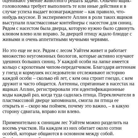
оценивают умение животного решать задачи. Обычно ящик-
головоломка требует выполнить те или иные действия и в
случае успеха выдает вознаграждение – как правило, что-
нибудь вкусное. В эксперименте Аплин в роли таких ящиков
выступали пластмассовые контейнеры с насестом для синиц.
Рядом с насестом была дверца, которую нужно было сдвинуть
клювом влево или вправо. За дверцей птицу ждало блюдце с
живыми и очень аппетитными мучными червями.
Но это еще не все. Рядом с лесом Уайтем живет и работает
множество неугомонных биологов, которые активно изучают
здешних больших синиц. У каждой особи на лапке имеется
кольцо с крохотным чипом-передатчиком. Благодаря антеннам
у гнезд и кормушек исследователи отслеживают историю
каждой особи – сколько ей лет, с кем она строит гнездо, с кем
дружит и часто общается. Антенны, спрятанные в насестах на
ящиках Аплин, регистрировали эти идентификационные
коды каждый раз, когда туда садилась птица. Переключатели в
пластмассовой дверце запоминали, смогла ли птица ее
открыть и – скоро мы поймем, почему это важно, – в какую
сторону сдвигала, вправо или влево.
Применительно к синицам лес Уайтем можно разделить на
восемь участков. На каждом из них обитает около сотни
особей, которые общаются в основном между собой.