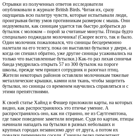
Отрывки из полученных ответов исследователи
опубликовали в журнале British Birds. Читая их, сразу
ощущаешь всю палитру чувств, которые испытывали люди,
проигрывая битву умов противникам размером с мышь. Они
недоумевали, как синицам удается так быстро добраться до
бутылок с молоком – порой за считаные минуты. Птицы будто
специально поджидали молочника! (Скорее всего, так и было.
Один молочник пожаловался, что синицы бесцеремонно
налетали на его телегу, пока он выставлял бутылки у двери, а
когда он спешил обратно, уже другие синицы усаживались на
только что выставленные бутылки.) Как-то раз лихая синичья
банда умудрилась открыть 57 из 300 бутылок на пороге
школы, прежде чем пришел сотрудник и разогнал птиц.
Жители некоторых районов оставляли молочникам тяжелые
металлические крышки, камни или ткань, чтобы защитить
бутылки, но синицы со временем научились справляться и с
этими препятствиями.
К своей статье Хайнд и Фишер приложили карты, на которых
видно, как распространялось это птичье умение. А
распространялось оно, как ни странно, не из Саутгемптона,
где такое поведение заметили впервые. Судя по картам, птицы
начинали нападать на бутылки в разных небольших и
крупных городах независимо друг от друга, а потом их
повадки перенимали соседи. Синицы редко перелетают