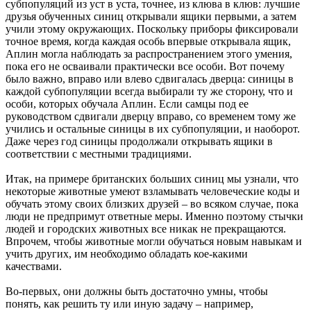
субпопуляций из уст в уста, точнее, из клюва в клюв: лучшие
друзья обученных синиц открывали ящики первыми, а затем
учили этому окружающих. Поскольку приборы фиксировали
точное время, когда каждая особь впервые открывала ящик,
Аплин могла наблюдать за распространением этого умения,
пока его не осваивали практически все особи. Вот почему
было важно, вправо или влево сдвигалась дверца: синицы в
каждой субпопуляции всегда выбирали ту же сторону, что и
особи, которых обучала Аплин. Если самцы под ее
руководством сдвигали дверцу вправо, со временем тому же
учились и остальные синицы в их субпопуляции, и наоборот.
Даже через год синицы продолжали открывать ящики в
соответствии с местными традициями.
Итак, на примере британских больших синиц мы узнали, что
некоторые животные умеют взламывать человеческие коды и
обучать этому своих близких друзей – во всяком случае, пока
люди не предпримут ответные меры. Именно поэтому стычки
людей и городских животных все никак не прекращаются.
Впрочем, чтобы животные могли обучаться новым навыкам и
учить других, им необходимо обладать кое-какими
качествами.
Во-первых, они должны быть достаточно умны, чтобы
понять, как решить ту или иную задачу – например,