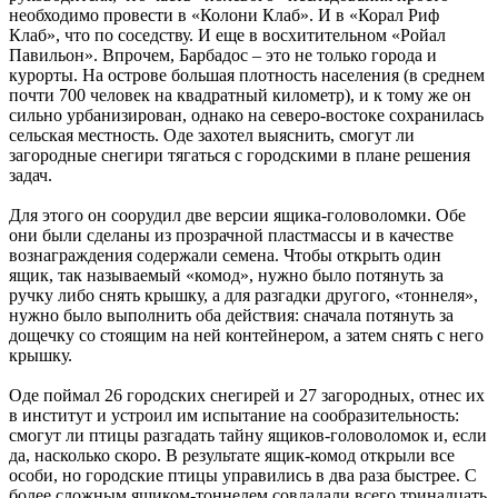
необходимо провести в «Колони Клаб». И в «Корал Риф
Клаб», что по соседству. И еще в восхитительном «Ройал
Павильон». Впрочем, Барбадос – это не только города и
курорты. На острове большая плотность населения (в среднем
почти 700 человек на квадратный километр), и к тому же он
сильно урбанизирован, однако на северо-востоке сохранилась
сельская местность. Оде захотел выяснить, смогут ли
загородные снегири тягаться с городскими в плане решения
задач.
Для этого он соорудил две версии ящика-головоломки. Обе
они были сделаны из прозрачной пластмассы и в качестве
вознаграждения содержали семена. Чтобы открыть один
ящик, так называемый «комод», нужно было потянуть за
ручку либо снять крышку, а для разгадки другого, «тоннеля»,
нужно было выполнить оба действия: сначала потянуть за
дощечку со стоящим на ней контейнером, а затем снять с него
крышку.
Оде поймал 26 городских снегирей и 27 загородных, отнес их
в институт и устроил им испытание на сообразительность:
смогут ли птицы разгадать тайну ящиков-головоломок и, если
да, насколько скоро. В результате ящик-комод открыли все
особи, но городские птицы управились в два раза быстрее. С
более сложным ящиком-тоннелем совладали всего тринадцать