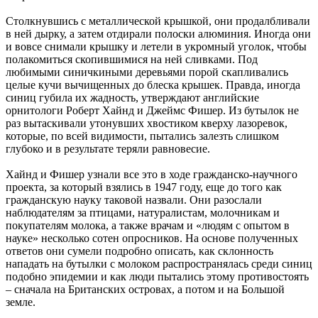
Столкнувшись с металлической крышкой, они продалбливали
в ней дырку, а затем отдирали полоски алюминия. Иногда они
и вовсе снимали крышку и летели в укромный уголок, чтобы
полакомиться скопившимися на ней сливками. Под
любимыми синичкиными деревьями порой скапливались
целые кучи вычищенных до блеска крышек. Правда, иногда
синиц губила их жадность, утверждают английские
орнитологи Роберт Хайнд и Джеймс Фишер. Из бутылок не
раз вытаскивали утонувших хвостиком кверху лазоревок,
которые, по всей видимости, пытались залезть слишком
глубоко и в результате теряли равновесие.
Хайнд и Фишер узнали все это в ходе гражданско-научного
проекта, за который взялись в 1947 году, еще до того как
гражданскую науку таковой назвали. Они разослали
наблюдателям за птицами, натуралистам, молочникам и
покупателям молока, а также врачам и «людям с опытом в
науке» несколько сотен опросников. На основе полученных
ответов они сумели подробно описать, как склонность
нападать на бутылки с молоком распространялась среди синиц
подобно эпидемии и как люди пытались этому противостоять
– сначала на Британских островах, а потом и на Большой
земле.