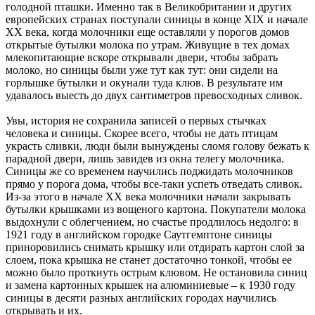
голодной пташки. Именно так в Великобритании и других
европейских странах поступали синицы в конце XIX и начале
XX века, когда молочники еще оставляли у порогов домов
открытые бутылки молока по утрам. Живущие в тех домах
млекопитающие вскоре открывали двери, чтобы забрать
молоко, но синицы были уже тут как тут: они сидели на
горлышке бутылки и окунали туда клюв. В результате им
удавалось выесть до двух сантиметров превосходных сливок.
Увы, история не сохранила записей о первых стычках
человека и синицы. Скорее всего, чтобы не дать птицам
украсть сливки, люди были вынуждены сломя голову бежать к
парадной двери, лишь завидев из окна телегу молочника.
Синицы же со временем научились поджидать молочников
прямо у порога дома, чтобы все-таки успеть отведать сливок.
Из-за этого в начале XX века молочники начали закрывать
бутылки крышками из вощеного картона. Покупатели молока
выдохнули с облегчением, но счастье продлилось недолго: в
1921 году в английском городке Саутгемптоне синицы
приноровились снимать крышку или отдирать картон слой за
слоем, пока крышка не станет достаточно тонкой, чтобы ее
можно было проткнуть острым клювом. Не остановила синиц
и замена картонных крышек на алюминиевые – к 1930 году
синицы в десяти разных английских городах научились
открывать и их.