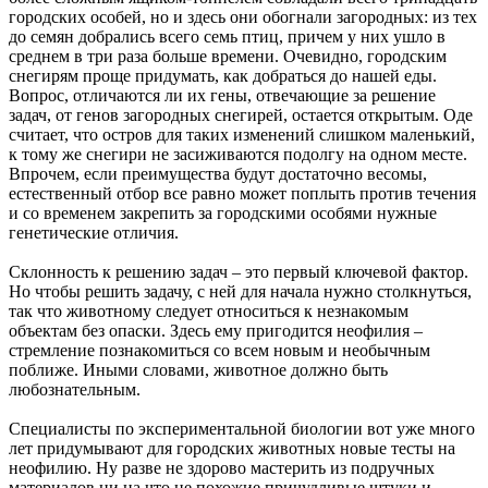
городских особей, но и здесь они обогнали загородных: из тех
до семян добрались всего семь птиц, причем у них ушло в
среднем в три раза больше времени. Очевидно, городским
снегирям проще придумать, как добраться до нашей еды.
Вопрос, отличаются ли их гены, отвечающие за решение
задач, от генов загородных снегирей, остается открытым. Оде
считает, что остров для таких изменений слишком маленький,
к тому же снегири не засиживаются подолгу на одном месте.
Впрочем, если преимущества будут достаточно весомы,
естественный отбор все равно может поплыть против течения
и со временем закрепить за городскими особями нужные
генетические отличия.
Склонность к решению задач – это первый ключевой фактор.
Но чтобы решить задачу, с ней для начала нужно столкнуться,
так что животному следует относиться к незнакомым
объектам без опаски. Здесь ему пригодится неофилия –
стремление познакомиться со всем новым и необычным
поближе. Иными словами, животное должно быть
любознательным.
Специалисты по экспериментальной биологии вот уже много
лет придумывают для городских животных новые тесты на
неофилию. Ну разве не здорово мастерить из подручных
материалов ни на что не похожие причудливые штуки и