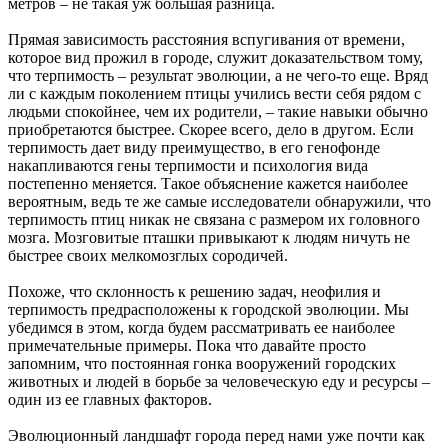
метров – не такая уж большая разница.
Прямая зависимость расстояния вспугивания от времени,
которое вид прожил в городе, служит доказательством тому,
что терпимость – результат эволюции, а не чего-то еще. Вряд
ли с каждым поколением птицы учились вести себя рядом с
людьми спокойнее, чем их родители, – такие навыки обычно
приобретаются быстрее. Скорее всего, дело в другом. Если
терпимость дает виду преимущество, в его генофонде
накапливаются гены терпимости и психология вида
постепенно меняется. Такое объяснение кажется наиболее
вероятным, ведь те же самые исследователи обнаружили, что
терпимость птиц никак не связана с размером их головного
мозга. Мозговитые пташки привыкают к людям ничуть не
быстрее своих мелкомозглых сородичей.
Похоже, что склонность к решению задач, неофилия и
терпимость предрасположены к городской эволюции. Мы
убедимся в этом, когда будем рассматривать ее наиболее
примечательные примеры. Пока что давайте просто
запомним, что постоянная гонка вооружений городских
животных и людей в борьбе за человеческую еду и ресурсы –
один из ее главных факторов.
Эволюционный ландшафт города перед нами уже почти как