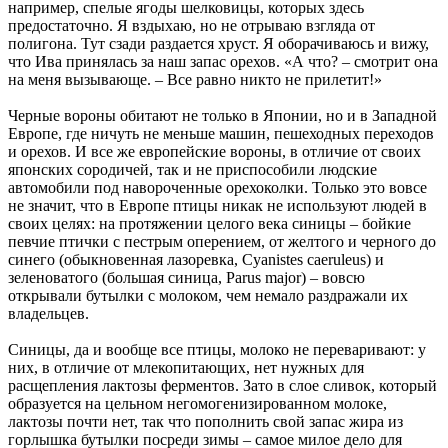
например, спелые ягоды шелковицы, которых здесь
предостаточно. Я вздыхаю, но не отрываю взгляда от
полигона. Тут сзади раздается хруст. Я оборачиваюсь и вижу,
что Ива принялась за наш запас орехов. «А что? – смотрит она
на меня вызывающе. – Все равно никто не прилетит!»
Черные вороны обитают не только в Японии, но и в Западной
Европе, где ничуть не меньше машин, пешеходных переходов
и орехов. И все же европейские вороны, в отличие от своих
японских сородичей, так и не приспособили людские
автомобили под навороченные орехоколки. Только это вовсе
не значит, что в Европе птицы никак не используют людей в
своих целях: на протяжении целого века синицы – бойкие
певчие птички с пестрым оперением, от желтого и черного до
синего (обыкновенная лазоревка, Cyanistes caeruleus) и
зеленоватого (большая синица, Parus major) – вовсю
открывали бутылки с молоком, чем немало раздражали их
владельцев.
Синицы, да и вообще все птицы, молоко не переваривают: у
них, в отличие от млекопитающих, нет нужных для
расщепления лактозы ферментов. Зато в слое сливок, который
образуется на цельном негомогенизированном молоке,
лактозы почти нет, так что пополнить свой запас жира из
горлышка бутылки посреди зимы – самое милое дело для