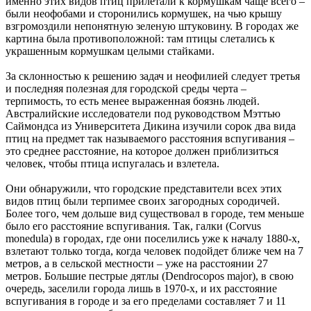
именно этих видов птиц прилетали к кормушкам чаще всего –
были неофобами и сторонились кормушек, на чью крышу
взгромоздили непонятную зеленую штуковину. В городах же
картина была противоположной: там птицы слетались к
украшенным кормушкам целыми стайками.
За склонностью к решению задач и неофилией следует третья
и последняя полезная для городской среды черта –
терпимость, то есть менее выраженная боязнь людей.
Австралийские исследователи под руководством Мэттью
Саймондса из Университета Дикина изучили сорок два вида
птиц на предмет так называемого расстояния вспугивания –
это среднее расстояние, на которое должен приблизиться
человек, чтобы птица испугалась и взлетела.
Они обнаружили, что городские представители всех этих
видов птиц были терпимее своих загородных сородичей.
Более того, чем дольше вид существовал в городе, тем меньше
было его расстояние вспугивания. Так, галки (Corvus
monedula) в городах, где они поселились уже к началу 1880-х,
взлетают только тогда, когда человек подойдет ближе чем на 7
метров, а в сельской местности – уже на расстоянии 27
метров. Большие пестрые дятлы (Dendrocopos major), в свою
очередь, заселили города лишь в 1970-х, и их расстояние
вспугивания в городе и за его пределами составляет 7 и 11