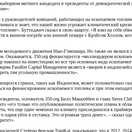
двыборном митинге кандидата в президенты от демократической
иве».
 у руководителей компаний, работающих на ископаемом топливе,
имата и знает, что нашей жизни угрожает климатический кризис,
опливе». Буттиджич сказал в свою защиту: «Я взял на себя обя
едств в винном погребе или винной пещере с Крэйгом Холлом, 
м молодежного движения Нью-Гэмпшира. Но также он являлся о
. Оказывается, 350.org финансируется «миллиардером ископаем
р накопил на инвестициях во все три основных вида ископаемого
фирма Farallon Capital Management является «якорем в индонези
ирить там угольную промышленность».
ающихся странах, таких как Индонезия, может положительно сказ
 на финансирование ископаемого топлива и при этом нападать н
резиденты, основатель 350.org Билл Маккиббен и глава Sierra Cl
, что «его только что опубликованные политические планы в обл
идеть, что еще один чемпион по климату присоединился к прайме
о парня уйти в отставку. Это огромная трата денег», – сказал од
ритет».
зацией Стейера фондом TomKat, показывают, что в 2012, 2014 и 