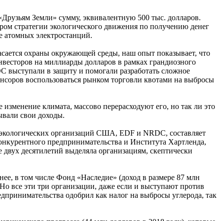
 «Друзьям Земли» сумму, эквивалентную 500 тыс. долларов.
нером стратегии экологического движения по получению денег
е атомных электростанций.
касается охраны окружающей среды, наш опыт показывает, что
инвесторов на миллиарды долларов в рамках грандиозного
DC выступали в защиту и помогали разработать сложное
понсоров воспользоваться рынком торговли квотами на выбросы
изменение климата, массово перерасходуют его, но так ли это
рывали свои доходы.
 экологических организаций США, EDF и NRDC, составляет
конкурентного предпринимательства и Института Хартленда,
ие двух десятилетий выделяла организациям, скептически
ее, в том числе Фонд «Наследие» (доход в размере 87 млн
Но все эти три организации, даже если и выступают против
дпринимательства одобрил как налог на выбросы углерода, так