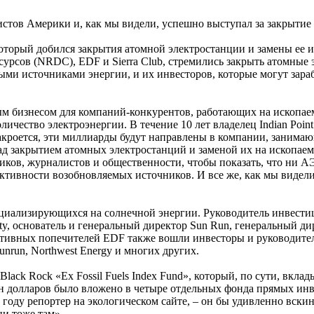
стов Америки и, как мы видели, успешно выступал за закрытие 
который добился закрытия атомной электростанции и замены ее
сурсов (NRDC), EDF и Sierra Club, стремились закрыть атомные
ыми источниками энергии, и их инвесторов, которые могут зара
 бизнесом для компаний-конкурентов, работающих на ископаем
чество электроэнергии. В течение 10 лет владелец Indian Point 
 закроется, эти миллиарды будут направлены в компании, зани
 над закрытием атомных электростанций и заменой их на ископа
иков, журналистов и общественности, чтобы показать, что ни А
ктивности возобновляемых источников. И все же, как мы видели
пециализирующихся на солнечной энергии. Руководитель инвест
y, основатель и генеральный директор Sun Run, генеральный дире
льтативных попечителей EDF также вошли инвесторы и руководит
unrun, Northwest Energy и многих других.
ack Rock «Ex Fossil Fuels Index Fund», который, по сути, вклад
лн долларов было вложено в четыре отдельных фонда прямых ин
оду репортер на экологическом сайте, – он бы удивленно вскинул
они тоже там».