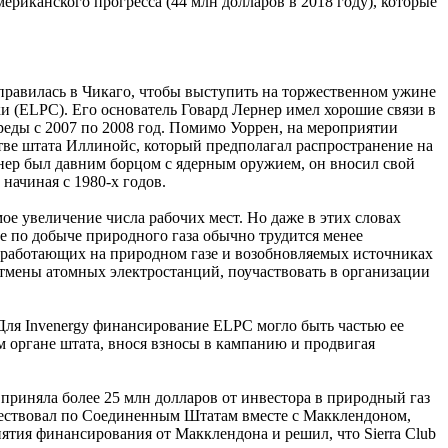
ериканского прогресса (44 млн долларов в 2018 году), которые
тправилась в Чикаго, чтобы выступить на торжественном ужине
и (ELPC). Его основатель Говард Лернер имел хорошие связи в
еды с 2007 по 2008 год. Помимо Уоррен, на мероприятии
тве штата Иллинойс, который предполагал распространение на
нер был давним борцом с ядерным оружием, он вносил свой
начиная с 1980-х годов.
мое увеличение числа рабочих мест. Но даже в этих словах
де по добыче природного газа обычно трудится менее
, работающих на природном газе и возобновляемых источниках
отмены атомных электростанций, поучаствовать в организации
 Для Invenergy финансирование ELPC могло быть частью ее
м органе штата, внося взносы в кампанию и продвигая
 приняла более 25 млн долларов от инвестора в природный газ
шествовал по Соединенным Штатам вместе с Макклендоном,
тия финансирования от Макклендона и решил, что Sierra Club