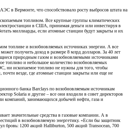
АЭС в Вермонте, что способствовало росту выбросов штата на
 ископаемым топливом. Все крупные группы климатических
 электростанции в США, принимая деньги или инвестируя в
ботать миллиарды, если атомные станции будут закрыты и их
ом топливе и возобновляемых источниках энергии. А все
может получить доход в размере 8 млрд долларов. За 40 лет
мающиеся природным газом и возобновляемыми источниками
емое топливо и небольшое количество возобновляемых
ЭС, ни ископаемое топливо не нужны для того, чтобы
, почти везде, где атомные станции закрыты или еще не
иционного банка Barclays по возобновляемым источникам
ктор Solaria и другие – все они входили в совет директоров
ели компаний, занимающихся добычей нефти, газа и
ывает значительные средства в газовые компании. А в
вестиций в возобновляемую энергетику. «Если бы защитник
 бровь: 1200 акций Halliburton, 500 акций Transocean, 700