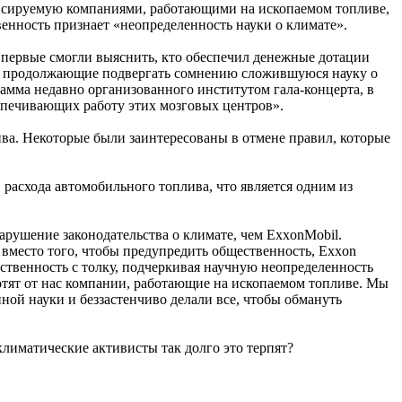
ансируемую компаниями, работающими на ископаемом топливе,
венность признает «неопределенность науки о климате».
впервые смогли выяснить, кто обеспечил денежные дотации
ы, продолжающие подвергать сомнению сложившуюся науку о
рамма недавно организованного институтом гала-концерта, в
спечивающих работу этих мозговых центров».
ва. Некоторые были заинтересованы в отмене правил, которые
расхода автомобильного топлива, что является одним из
арушение законодательства о климате, чем ExxonMobil.
о вместо того, чтобы предупредить общественность, Exxon
твенность с толку, подчеркивая научную неопределенность
хотят от нас компании, работающие на ископаемом топливе. Мы
ой науки и беззастенчиво делали все, чтобы обмануть
климатические активисты так долго это терпят?