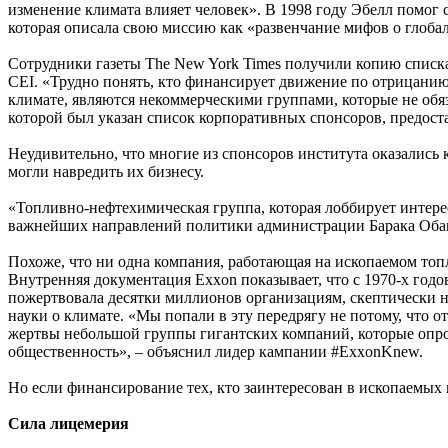
изменение климата влияет человек». В 1998 году Эбелл помо
которая описала свою миссию как «развенчание мифов о глобал
Сотрудники газеты The New York Times получили копию списк
CEI. «Трудно понять, кто финансирует движение по отрицани
климате, являются некоммерческими группами, которые не обяз
которой был указан список корпоративных спонсоров, предост
Неудивительно, что многие из спонсоров института оказалис
могли навредить их бизнесу.
«Топливно-нефтехимическая группа, которая лоббирует интерес
важнейших направлений политики администрации Барака Обамы
Похоже, что ни одна компания, работающая на ископаемом топл
Внутренняя документация Exxon показывает, что с 1970-х годо
пожертвовала десятки миллионов организациям, скептически н
науки о климате. «Мы попали в эту передрягу не потому, что 
жертвы небольшой группы гигантских компаний, которые опром
общественность», – объяснил лидер кампании #ExxonKnew.
Но если финансирование тех, кто заинтересован в ископаемых 
Сила лицемерия