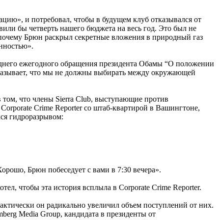
зацию», и потребовал, чтобы в будущем клуб отказывался от
или бы четверть нашего бюджета на весь год. Это был не
 почему Брюн раскрыл секретные вложения в природный газ
енностью».
леднего ежегодного обращения президента Обамы “О положении
 доказывает, что мы не должны выбирать между окружающей
в том, что члены Sierra Club, выступающие против
Corporate Crime Reporter со штаб-квартирой в Вашингтоне,
хся гидроразрывом:
Хорошо, Брюн побеседует с вами в 7:30 вечера».
тел, чтобы эта история всплыла в Corporate Crime Reporter.
Фактически он радикально увеличил объем поступлений от них.
berg Media Group, кандидата в президенты от