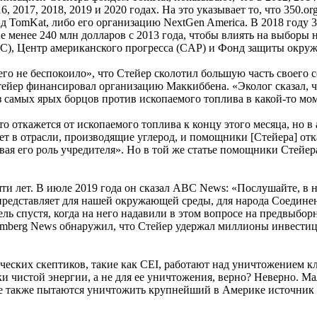
6, 2017, 2018, 2019 и 2020 годах. На это указывает то, что 350.o
TomKat, либо его организацию NextGen America. В 2018 году 35
не менее 240 млн долларов с 2013 года, чтобы влиять на выборы 
RDC), Центр американского прогресса (CAP) и Фонд защиты окру
 «его не беспокоило», что Стейер сколотил большую часть своего
Стейер финансировал организацию Маккиббена. «Эколог сказал, ч
из самых ярых борцов против ископаемого топлива в какой-то мо
то откажется от ископаемого топлива к концу этого месяца, но в
рует в отрасли, производящие углерод, и помощники [Стейера] от
вая его роль учредителя». Но в той же статье помощники Стейер
ти лет. В июле 2019 года он сказал ABC News: «Послушайте, в 
 представляет для нашей окружающей среды, для народа Соедине
дель спустя, когда на него надавили в этом вопросе на предвыбо
mberg News обнаружил, что Стейер удержал миллионы инвестици
ических скептиков, такие как CEI, работают над уничтожением к
 чистой энергии, а не для ее уничтожения, верно? Неверно. Мал
 также пытаются уничтожить крупнейший в Америке источник б