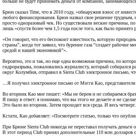
больше не будет принимать деньги от компаний, занимающихс
Брюн сказал Time, что в 2010 году, «обнаружив взнос от инвес
любого финансирования. Брюн назвал свое решение трудным, но
просто одноразовый чек. Но существовали веские причины, по
лишь «спустя более чем 1,5 года после того, как было приня
«Он говорит, что его беспокоит известность, которую природ
страны”, когда тот заявил, что бурение газа “создает рабочие
средой и нашей экономикой”».
Вероятно, это и так, но еще одна возможная причина, по котор
гидроразрыва, пожаловались журналисту, который собирался рас
округ Колумбия, отправил в Sierra Club электронное письмо, 
…Я получил электронное письмо от Мэгги Као, представителя S
Во вторник Као мне пишет: «Мы не берем и не собираемся брат
Я пишу в ответ: я понимаю, что вы этого не делаете и не сдела
Это было во вторник. Затем проходит вся среда. И весь четверг
Кстати, Као добавляет: «Посмотрите статью, только что опублик
При Брюне Sierra Club никогда не переставал получать деньги
В этот период Club принял дополнительные 110 млн долларов 