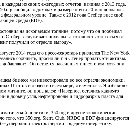
rg в каждом из своих ежегодных отчетов, начиная с 2013 года,
0.org сообщил о доходах в размере почти 20 млн долларов.
на федеральном уровне. Также с 2012 года Стейер внес свой
жающей среды (EDF).
 состояния на ископаемом топливе, потому что он пообещал
то Стейер заслуживает похвалы за готовность отказаться от
мент получили от отрасли выгоду».
 августе 2014 года его пресс-секретарь признался The New York
казались сообщить, просил ли г-н Стейер продать эти активы.
а добавляют: «Он остается пассивным инвестором, хотя они
нашем бизнесе мы инвестировали во все отрасли экономики,
нных Штатов и людей во всем мире, я изменился. Я избавился
рном митинге, он признался: «Наверное, остались какие-то
й в добычу угля, нефтепроводы и гидроразрыв пласта для
лиматической политики, 350.org и другие экологические
о того, что 350.org, Sierra Club, NRDC и EDF финансируются
езуглеродной электроэнергии – ядерную энергетику.