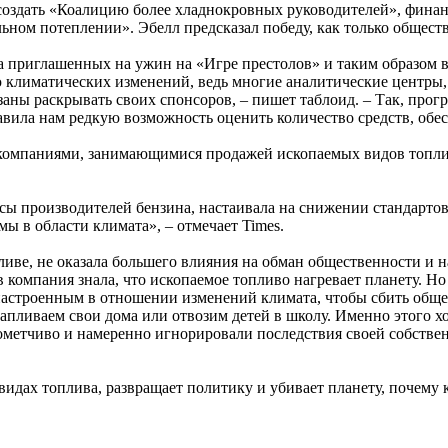
г создать «Коалицию более хладнокровных руководителей», фин
ьном потеплении». Эбелл предсказал победу, как только общест
а приглашенных на ужин на «Игре престолов» и таким образом 
ю климатических изменений, ведь многие аналитические центр
аны раскрывать своих спонсоров, – пишет таблоид. – Так, прог
авила нам редкую возможность оценить количество средств, обе
ь компаниями, занимающимися продажей ископаемых видов топли
ы производителей бензина, настаивала на снижении стандартов 
 в области климата», – отмечает Times.
иве, не оказала большего влияния на обман общественности и н
в компания знала, что ископаемое топливо нагревает планету. Н
астроенным в отношении изменений климата, чтобы сбить общес
отапливаем свои дома или отвозим детей в школу. Именно этого 
етчиво и намеренно игнорировали последствия своей собственн
видах топлива, развращает политику и убивает планету, почему 