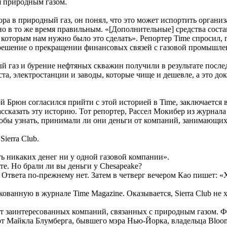
я природным газом.
тора в природный газ, он понял, что это может испортить органи
 в то же время правильным. «[Дополнительные] средства состав
 которым нам нужно было это сделать». Репортер Time спросил,
то решение о прекращении финансовых связей с газовой промышл
ный газ и бурение нефтяных скважин получили в результате пос
 места, электростанции и заводы, которые чище и дешевле, а это
ой Брюн согласился прийти с этой историей в Time, заключается 
сказать эту историю. Тот репортер, Рассел Мокибер из журнала 
чтобы узнать, принимали ли они деньги от компаний, занимающи
ierra Club.
ь никаких денег ни у одной газовой компании».
ете. Но брали ли вы деньги у Chesapeake?
. Ответа по-прежнему нет. Затем в четверг вечером Као пишет: «
ованную в журнале Time Magazine. Оказывается, Sierra Club не хо
 от заинтересованных компаний, связанных с природным газом. 
от Майкла Блумберга, бывшего мэра Нью-Йорка, владельца Bloom