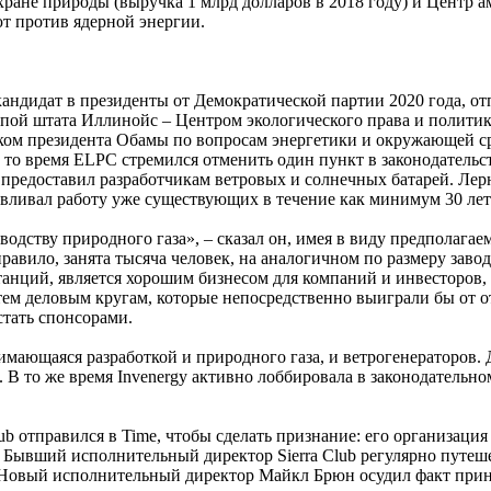
ране природы (выручка 1 млрд долларов в 2018 году) и Центр ам
т против ядерной энергии.
 кандидат в президенты от Демократической партии 2020 года, о
ппой штата Иллинойс – Центром экологического права и политик
ком президента Обамы по вопросам энергетики и окружающей ср
то время ELPC стремился отменить один пункт в законодательс
предоставил разработчикам ветровых и солнечных батарей. Лер
вливал работу уже существующих в течение как минимум 30 лет 
водству природного газа», – сказал он, имея в виду предполагае
правило, занята тысяча человек, на аналогичном по размеру заво
станций, является хорошим бизнесом для компаний и инвесторов
 тем деловым кругам, которые непосредственно выиграли бы от 
стать спонсорами.
имающаяся разработкой и природного газа, и ветрогенераторов.
В то же время Invenergy активно лоббировала в законодательно
b отправился в Time, чтобы сделать признание: его организация
. Бывший исполнительный директор Sierra Club регулярно путе
 Новый исполнительный директор Майкл Брюн осудил факт приня