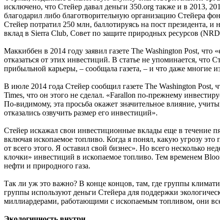
исключено, что Стейер давал деньги 350.org также и в 2013, 201
благодарил либо благотворительную организацию Стейера фонд 
Стейер потратил 250 млн, баллотируясь на пост президента, и 
вклад в Sierra Club, Совет по защите природных ресурсов (N
Маккиббен в 2014 году заявил газете The Washington Post, что
отказаться от этих инвестиций. В статье не упоминается, что 
прибыльной карьеры, – сообщала газета, – и что даже многие 
В июле 2014 года Стейер сообщил газете The Washington Post, ч
Times, что он этого не сделал. «Farallon по-прежнему инвести
По-видимому, эта просьба окажет значительное влияние, учиты
отказались озвучить размер его инвестиций».
Стейер искажал свои инвестиционные вклады еще в течение пя
включая ископаемое топливо. Когда я понял, какую угрозу это
от всего этого. Я оставил свой бизнес». Но всего несколько не
клочки» инвестиций в ископаемое топливо. Тем временем Bloo
нефти и природного газа.
Так ли уж это важно? В конце концов, там, где группы климат
группы используют деньги Стейера для поддержки экологически
миллиардерами, работающими с ископаемым топливом, они все
Экологичность внутри