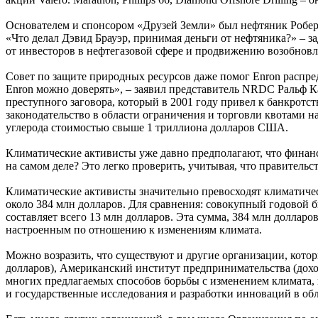
Основателем и спонсором «Друзей Земли» был нефтяник Роберт 
«Что делал Дэвид Брауэр, принимая деньги от нефтяника?» – з
от инвесторов в нефтегазовой сфере и продвижению возобновл
Совет по защите природных ресурсов даже помог Enron распре
Enron можно доверять», – заявил представитель NRDC Ральф К
преступного заговора, который в 2001 году привел к банкрот
законодательство в области ограничения и торговли квотами 
углерода стоимостью свыше 1 триллиона долларов США.
Климатические активисты уже давно предполагают, что финанс
на самом деле? Это легко проверить, учитывая, что правитель
Климатические активисты значительно превосходят климатич
около 384 млн долларов. Для сравнения: совокупный годовой
составляет всего 13 млн долларов. Эта сумма, 384 млн долларо
настроенным по отношению к изменениям климата.
Можно возразить, что существуют и другие организации, котор
долларов), Американский институт предпринимательства (доход
многих предлагаемых способов борьбы с изменением климата, 
и государственные исследования и разработки инноваций в обл