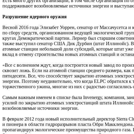
Есть много других организаций, в том числе Организация по ох
поддерживают возобновляемые источники энергии и выступаю
Разрушение ядерного оружия
Весной 2016 года Элизабет Уоррен, сенатор от Массачусетса и
по сбору средств, организованном ведущей экологической гру
кругах Демократической партии. Лернер был старшим советни
также выступил сенатор США Дик Дурбин (штат Иллинойс). В 
атомные станции небольшой доли субсидий, которые штат уже 
вклад в отмену строительства новых атомных станций и остана
«Все с волнением ждут, когда построится новый завод по произ
сквозит ложь. Если на атомной станции среднего размера, как 
пятидесяти. Все, что способствует закрытию атомных электро
энергии. Поэтому неудивительно, что когда ELPC обратился к
торжественного ужина, многие из них с радостью согласились 
Самым важным именем в списке была Invenergy, компания, зан
усилий по закрытию атомных электростанций штата Иллинойс. 
возобновляемые источники энергии.
В феврале 2012 года новый исполнительный директор Sierra Clu
и пионера в области гидроразрывов пласта Обри Макклендона
пропагандируя экологические преимущества природного газа.