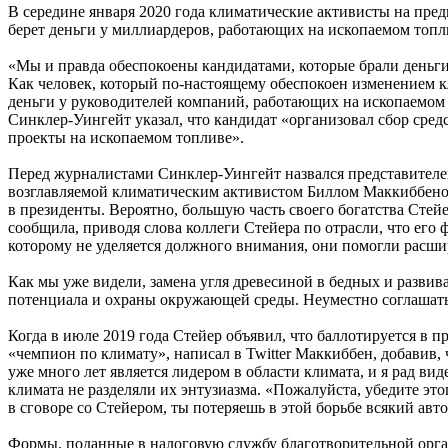
В середине января 2020 года климатические активисты на пре
берет деньги у миллиардеров, работающих на ископаемом топл
«Мы и правда обеспокоены кандидатами, которые брали деньги
Как человек, который по-настоящему обеспокоен изменением кл
деньги у руководителей компаний, работающих на ископаемом т
Синклер-Уингейт указал, что кандидат «организовал сбор ср
проекты на ископаемом топливе».
Перед журналистами Синклер-Уингейт назвался представителе
возглавляемой климатическим активистом Биллом Маккиббеном
в президенты. Вероятно, большую часть своего богатства Стейе
сообщила, приводя слова коллеги Стейера по отрасли, что его 
которому не уделяется должного внимания, они помогли расш
Как мы уже видели, замена угля древесиной в бедных и развив
потенциала и охраны окружающей среды. Неуместно соглашаться
Когда в июле 2019 года Стейер объявил, что баллотируется в п
«чемпион по климату», написал в Twitter Маккиббен, добавив
уже много лет является лидером в области климата, и я рад в
климата не разделяли их энтузиазма. «Пожалуйста, убедите этог
в сговоре со Стейером, ты потеряешь в этой борьбе всякий авто
Формы, поданные в налоговую службу благотворительной органи