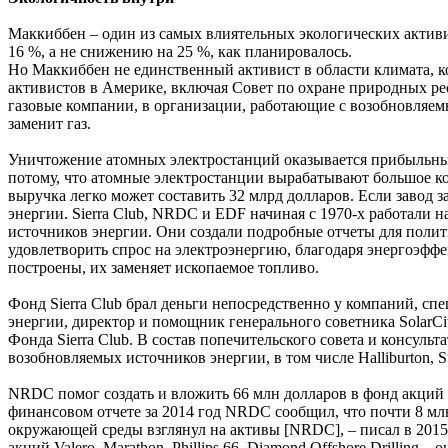
Маккиббен – один из самых влиятельных экологических активи
16 %, а не снижению на 25 %, как планировалось.
Но Маккиббен не единственный активист в области климата, 
активистов в Америке, включая Совет по охране природных ре
газовые компании, в организации, работающие с возобновляем
заменит газ.
Уничтожение атомных электростанций оказывается прибыльным
потому, что атомные электростанции вырабатывают большое коли
выручка легко может составить 32 млрд долларов. Если завод
энергии. Sierra Club, NRDC и EDF начиная с 1970-х работали
источников энергии. Они создали подробные отчеты для полит
удовлетворить спрос на электроэнергию, благодаря энергоэффе
построены, их заменяет ископаемое топливо.
Фонд Sierra Club брал деньги непосредственно у компаний, с
энергии, директор и помощник генерального советника SolarCit
Фонда Sierra Club. В состав попечительского совета и консу
возобновляемых источников энергии, в том числе Halliburton, S
NRDC помог создать и вложить 66 млн долларов в фонд акций Bl
финансовом отчете за 2014 год NRDC сообщил, что почти 8 м
окружающей среды взглянул на активы [NRDC], – писал в 2015 г
акций Valero. Marathon, Phillips 66, Diamond Offshore Drilling – 