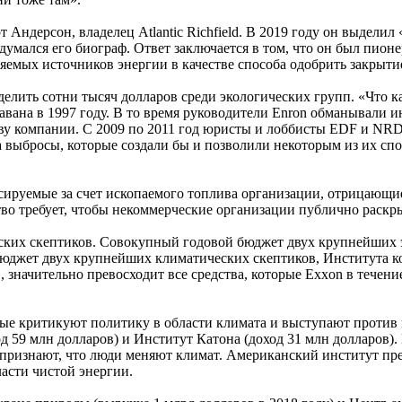
Андерсон, владелец Atlantic Richfield. В 2019 году он выделил
адумался его биограф. Ответ заключается в том, что он был пио
яемых источников энергии в качестве способа одобрить закрыти
делить сотни тысяч долларов среди экологических групп. «Что 
авана в 1997 году. В то время руководители Enron обманывали 
ству компании. С 2009 по 2011 год юристы и лоббисты EDF и NR
на выбросы, которые создали бы и позволили некоторым из их с
ируемые за счет ископаемого топлива организации, отрицающие 
ство требует, чтобы некоммерческие организации публично раск
еских скептиков. Совокупный годовой бюджет двух крупнейших
 бюджет двух крупнейших климатических скептиков, Института 
в, значительно превосходит все средства, которые Exxon в течен
ые критикуют политику в области климата и выступают против н
 59 млн долларов) и Институт Катона (доход 31 млн долларов). 
признают, что люди меняют климат. Американский институт пре
асти чистой энергии.