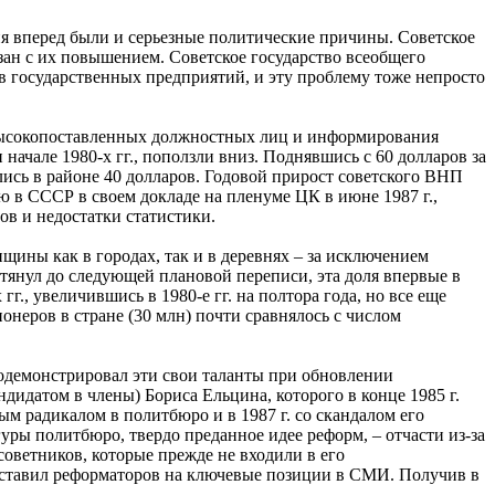
я вперед были и серьезные политические причины. Советское
ан с их повышением. Советское государство всеобщего
ов государственных предприятий, и эту проблему тоже непросто
ес высокопоставленных должностных лиц и информирования
 начале 1980-х гг., поползли вниз. Поднявшись с 60 долларов за
авались в районе 40 долларов. Годовой прирост советского ВНП
ю в СССР в своем докладе на пленуме ЦК в июне 1987 г.,
ов и недостатки статистики.
щины как в городах, так и в деревнях – за исключением
отянул до следующей плановой переписи, эта доля впервые в
, увеличившись в 1980-е гг. на полтора года, но все еще
неров в стране (30 млн) почти сравнялось с числом
родемонстрировал эти свои таланты при обновлении
ндидатом в члены) Бориса Ельцина, которого в конце 1985 г.
ым радикалом в политбюро и в 1987 г. со скандалом его
уры политбюро, твердо преданное идее реформ, – отчасти из-за
советников, которые прежде не входили в его
асставил реформаторов на ключевые позиции в СМИ. Получив в