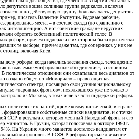
еудивительно для общества, где членство в партии считалось
сло депутатов вошла солидная группа радикалов, включая
 согласованно действующую группу. Бо́льшая часть депутатов-
пример, писатель Валентин Распутин. Рядовые рабочие,
зервировались места, – в составе съезда (по сравнению с
как интеллигенцию. А вот советские граждане нерусских
ачали обретать собственный политический голос. В
ких реформ, причем поддержка с их стороны была критически
авших те выборы, причем даже там, где соперников у них не
х столиц, включая Киев.
елу реформ; когда начались заседания съезда, телевидение
ь так называемые «неформальные объединения», в основном
. В политическом отношении они охватывали весь диапазон от
ыло создано общество «Мемориал» – правозащитная
литического спектра, посвящало свои усилия национальному
мпульс «народных фронтов», появлявшихся уже не только в
 контролю из Москвы, в том числе в части поддержки реформ.
ных политических партий, кроме коммунистической, в стране
, формировавшие собственные списки кандидатов, и с точки
ой ССР, в результате которых местный Народный фронт и его
-министра. В Грузии, которая голосовала в октябре 1990 г.
 54%. На Украине много мандатов досталось кандидатам от
вославный митрополит. В РСФСР реформаторское движение