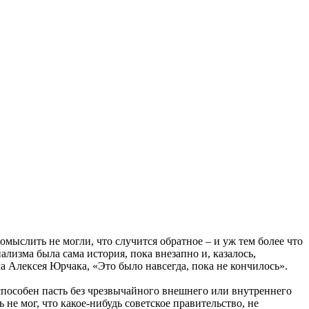
мыслить не могли, что случится обратное – и уж тем более что
лизма была сама история, пока внезапно и, казалось,
а Алексея Юрчака, «Это было навсегда, пока не кончилось».
способен пасть без чрезвычайного внешнего или внутреннего
не мог, что какое-нибудь советское правительство, не