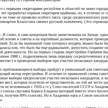
о с первыми секретарями республик и областей он занял гораздо
лет проработал первым секретарем крайкома, он, в отличие от с
 он тоже не проявлял особого такта: среди среднеазиатских ру
омпартии Казахстана сменил русский назначенец. (Это спровоцир
. И слово, и сама концепция были заимствованы на Западе, одна
ой основе в советы и на партийные должности, которые проводил
твий. Если бы нынешний тоже потерпел неудачу, можно было бы
уждалась) или, что было бы еще радикальнее, допустить создан
й деятельности. Но на первых стадиях перестройки Горбачев бы
в июне 1988 г., подразумевала лишь передачу сосредоточенных
оветов») и проведение выборов при участии нескольких кандида
то приближающиеся выборы пройдут в уникальный для советской
дущий мотор перестройки. В отличие от привычной схемы совет
новые выборы предполагали участие нескольких кандидатов, и зн
 мест, которые получили ее представители, но той же чести уд
ти не вспоминали с 1920-х гг.), Союз писателей СССР и Академ
из списка смутьяна Бориса Ельцина (который вместо этого балло
 получив 89% голосов). Но в Академии наук и Союзе писателей
ы.