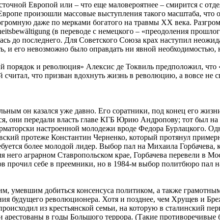
осточной Европой или – что еще маловероятнее – смирится с от
 Европе произошли массовые выступления такого масштаба, что 
 огромную даже по мерками богатого на травмы XX века. Разгро
itsbewältigung (в переводе с немецкого – «преодоления прошлог
ась до последнего. Для Советского Союза крах наступил неожид
ть, и его невозможно было оправдать ни явной необходимостью, 
ый порядок и революция» Алексис де Токвиль предположил, что 
 считал, что призван вдохнуть жизнь в революцию, а вовсе не с
 больным он казался уже давно. Его соратники, под конец его ж
лся, они передали власть главе КГБ Юрию Андропову; тот был на
орматорски настроенной молодежи вроде Федора Бурлацкого. Одн
вский протеже Константин Черненко, который протянул примерно 
ебуется более молодой лидер. Выбор пал на Михаила Горбачева, 
для него аграрном Ставропольском крае, Горбачева перевели в М
пов прочил себе в преемники, но в 1984-м выбор политбюро пал
м, умевшим добиться консенсуса политиком, а также грамотным 
ления будущего революционера. Хотя и позднее, чем Хрущев и Бр
оисходил из крестьянской семьи, на которую в сталинский пери
 были арестованы в годы Большого террора. (Такие противоречивы