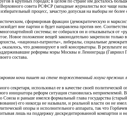
ругов в крупных городах; в целом по стране им досталось боль
 Верховного совета РСФСР (западные журналисты все чаще назы
збирательный процесс, зачастую допуская на выборы не более о
истическим, сформировав фракции (демократическую и марксис
роизойдет вне партии и будет направлена против нее. Соответст
ногопартийной системы; не собирался он и отказываться от «рук
ругое. Новое положение вещей законодательно закрепили только 
архисты, «национал-патриоты», либералы, социальные демократ
 оказалось, что доминируют в ней консерваторы. В результате 
поддерживавшие реформы мэры Москвы и Ленинграда (Гавриил П
своего состава.
 покровом ночи пишет на стене торжественный лозунг прежних 
ого секретаря, использовал ее в качестве своей политической о
 самого инициатора реформ ситуация становилась неприемлемой. 
о Союза и раньше имелся формальный глава государства (старый
ствование) его никогда не называли, и реальной власти он не им
политической опоры и исполнительного аппарата, так что Горбач
считывая лишь на поддержку дискредитированной компартии и н