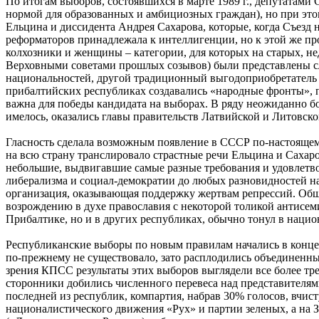
По итогам выборов, состоявшихся в марте 1989 г., депутатами 
нормой для образованных и амбициозных граждан), но при это
Ельцина и диссидента Андрея Сахарова, которые, когда Съезд н
реформаторов принадлежала к интеллигенции, но к этой же пр
колхозники и женщины – категории, для которых на старых, не
Верховными советами прошлых созывов) были представлены сла
национальностей, другой традиционный выгодоприобретатель 
прибалтийских республиках создавались «народные фронты», 
важна для победы кандидата на выборах. В ряду неожиданно б
имелось, оказались главы правительств Латвийской и Литовско
Гласность сделала возможным появление в СССР по-настоящем
на всю страну транслировало страстные речи Ельцина и Сахар
небольшие, выдвигавшие самые разные требования и удовлетв
либерализма и социал-демократии до любых разновидностей н
организация, оказывающая поддержку жертвам репрессий. Общ
возрождению в духе православия с некоторой толикой антисе
Прибалтике, но и в других республиках, обычно тонул в нацио
Республиканские выборы по новым правилам начались в конце 
по-прежнему не существовало, зато расплодились объединенн
зрения КПСС результаты этих выборов выглядели все более т
сторонники добились численного перевеса над представителями
последней из республик, компартия, набрав 30% голосов, вчис
националистического движения «Рух» и партии зеленых, а на