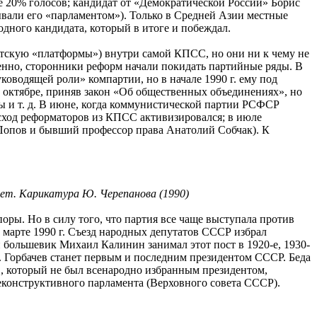
ше 20% голосов; кандидат от «Демократической России» Борис
вали его «парламентом»). Только в Средней Азии местные
дного кандидата, который в итоге и побеждал.
тскую «платформы») внутри самой КПСС, но они ни к чему не
венно, сторонники реформ начали покидать партийные ряды. В
оводящей роли» компартии, но в начале 1990 г. ему под
в октябре, приняв закон «Об общественных объединениях», но
ы и т. д. В июне, когда коммунистической партии РСФСР
исход реформаторов из КПСС активизировался; в июле
опов и бывший профессор права Анатолий Собчак). К
лет. Карикатура Ю. Черепанова (1990)
поры. Но в силу того, что партия все чаще выступала против
В марте 1990 г. Съезд народных депутатов СССР избрал
 большевик Михаил Калинин занимал этот пост в 1920-е, 1930-
ел. Горбачев станет первым и последним президентом СССР. Беда
ев, который не был всенародно избранным президентом,
еконструктивного парламента (Верховного совета СССР).