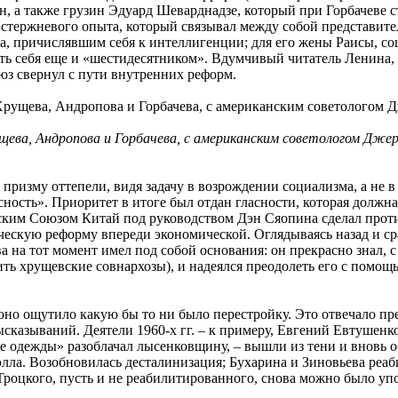
ин, а также грузин Эдуард Шеварднадзе, который при Горбачеве 
о стержневого опыта, который связывал между собой представите
, причислявшим себя к интеллигенции; для его жены Раисы, соц
ать себя еще и «шестидесятником». Вдумчивый читатель Ленина, 
оюз свернул с пути внутренних реформ.
ущева, Андропова и Горбачева, с американским советологом Дж
изму оттепели, видя задачу в возрождении социализма, а не в о
ность». Приоритет в итоге был отдан гласности, которая должна
тским Союзом Китай под руководством Дэн Сяопина сделал прот
ческую реформу впереди экономической. Оглядываясь назад и ср
ва на тот момент имел под собой основания: он прекрасно знал
ить хрущевские совнархозы), и надеялся преодолеть его с помо
к оно ощутило какую бы то ни было перестройку. Это отвечало 
сказываний. Деятели 1960-х гг. – к примеру, Евгений Евтушенк
е одежды» разоблачал лысенковщину, – вышли из тени и вновь 
. Возобновилась десталинизация; Бухарина и Зиновьева реабил
е Троцкого, пусть и не реабилитированного, снова можно было у