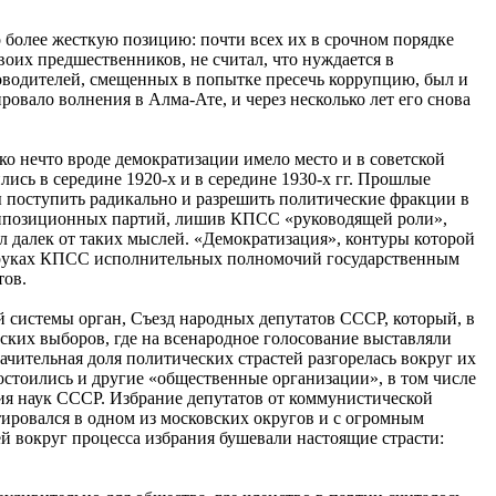
 более жесткую позицию: почти всех их в срочном порядке
воих предшественников, не считал, что нуждается в
ководителей, смещенных в попытке пресечь коррупцию, был и
овало волнения в Алма-Ате, и через несколько лет его снова
ко нечто вроде демократизации имело место и в советской
ись в середине 1920-х и в середине 1930-х гг. Прошлые
 поступить радикально и разрешить политические фракции в
ие оппозиционных партий, лишив КПСС «руководящей роли»,
л далек от таких мыслей. «Демократизация», контуры которой
 в руках КПСС исполнительных полномочий государственным
тов.
 системы орган, Съезд народных депутатов СССР, который, в
ских выборов, где на всенародное голосование выставляли
ачительная доля политических страстей разгорелась вокруг их
остоились и другие «общественные организации», в том числе
ия наук СССР. Избрание депутатов от коммунистической
тировался в одном из московских округов и с огромным
 вокруг процесса избрания бушевали настоящие страсти: