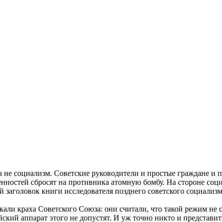
 не социализм. Советские руководители и простые граждане и по
нностей сбросят на противника атомную бомбу. На стороне социа
й заголовок книги исследователя позднего советского социализм
али краха Советского Союза: они считали, что такой режим не 
ский аппарат этого не допустят. И уж точно никто и представить 