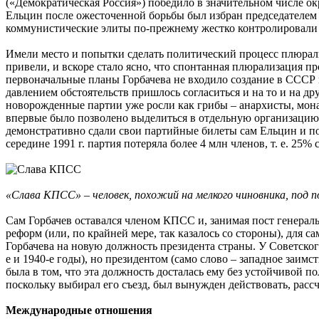
(«Демократическая Россия») победило в значительном числе ок
Ельцин после ожесточенной борьбы был избран председателем
коммунистические элиты по-прежнему жестко контролировали и
Имели место и попытки сделать политический процесс плюрал
привели, и вскоре стало ясно, что спонтанная плюрализация п
первоначальные планы Горбачева не входило создание в СССР м
давлением обстоятельств пришлось согласиться и на то и на д
новорожденные партии уже росли как грибы – анархисты, мон
впервые было позволено выделиться в отдельную организацию,
демонстративно сдали свои партийные билеты сам Ельцин и 
середине 1991 г. партия потеряла более 4 млн членов, т. е. 25% 
«Слава КПСС» – человек, похожий на мелкого чиновника, под
Сам Горбачев оставался членом КПСС и, занимая пост генеральн
реформ (или, по крайней мере, так казалось со стороны), для
Горбачева на новую должность президента страны. У Советског
е и 1940-е годы), но президентом (само слово – западное заим
была в том, что эта должность досталась ему без устойчивой 
поскольку выбирал его съезд, был вынужден действовать, рас
Международные отношения