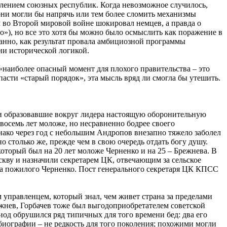
делением союзных республик. Когда невозможное случилось,
они могли бы напрячь или тем более сломить механизмы
м во Второй мировой войне шокировал немцев, а правда о
о»), но все это хотя бы можно было осмыслить как поражение в
анно, как результат провала амбициозной программы
ни исторической логикой.
«наиболее опасный момент для плохого правительства – это
пасти «старый порядок», эта мысль вряд ли смогла бы утешить.
изни образовавшие вокруг лидера настоящую оборонительную
 восемь лет моложе, но несравненно бодрее своего
ако через год с небольшим Андропов внезапно тяжело заболел
столько же, прежде чем в свою очередь отдать богу душу.
который был на 20 лет моложе Черненко и на 25 – Брежнева. В
оскву и назначили секретарем ЦК, отвечающим за сельское
 на пожилого Черненко. Пост генерального секретаря ЦК КПСС
управленцем, который знал, чем живет страна за пределами
ежнев, Горбачев тоже был выгодоприобретателем советской
од обрушился ряд типичных для того времени бед: два его
е биографии – не редкость для того поколения; похожими могли