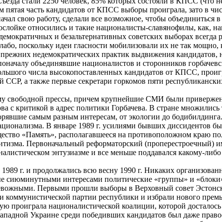
Съезда стали 2250 человек, 85% которых состояли в КПСС (что н
м пятая часть кандидатов от КПСС выборы проиграла, зато в чи
ачал свою работу, сделали все возможное, чтобы объединиться в
ослойке относились и такие националисты-славянофилы, как, на
демократичных и безальтернативных советских выборах всегда ре
бо, поскольку идеи гласности мобилизовали их не так мощно, 
прежних недемократических практик выдвижения кандидатов, н
поначалу объединявшие националистов и сторонников горбачевс
ольшого числа высокопоставленных кандидатов от КПСС, проигр
й ССР, а также первые секретари горкомов пяти республикански
у свободной прессы, причем крупнейшие СМИ были привержены д
ова с критикой в адрес политики Горбачева. В стране множилис
орявшие самым разным интересам, от экологии до бодибилдинга
ационализма. В январе 1989 г. усилиями бывших диссидентов б
ество «Память», располагавшееся на противоположном краю по
митизма. Первоначальный реформаторский (проперестроечный) и
налистическом энтузиазме и все меньше поддавался какому-либо
1989 г. и продолжались всю весну 1990 г. Никаких организован
ые сиюминутными интересами политические «группы» и «блоки»
ревожными. Первыми прошли выборы в Верховный совет Эстонск
 коммунистической партии республики и избрали нового премьер
тую проиграла националистической коалиции, которой досталось
 Западной Украине среди победивших кандидатов был даже пра