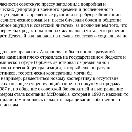
гласности советскую прессу заполонила подробная и
ических депортаций военного времени и послевоенного
и еще недавно запрещенные рукописи и требуя реабилитации
реалистические романы и пьесы бичевали болезни общества,
бное ощущал и советский читатель, за исключением того, что
 переменах редакторы толстых журналов, считал, что решение
орот. Девятый вал нападок на изъяны советского социализма не
недолгого правления Андропова, и было вполне разумной
ая кампания плохо отразилась на государственном бюджете и
мической сфере Горбачев действовал с чрезвычайной
ократической централизации, который еще ни разу не
ботников, теоретически кооперативы могли бы
например, разместиться новому кооперативу в отсутствие
 сохраняющее существующий запрет на покупку и продажу
87 г., но общение с советской бюрократией и выстраивание
ом стала компания McDonald's, которая в 1990 г. наконец-то
специалистам пришлось наладить выращивание собственного
клиентам.