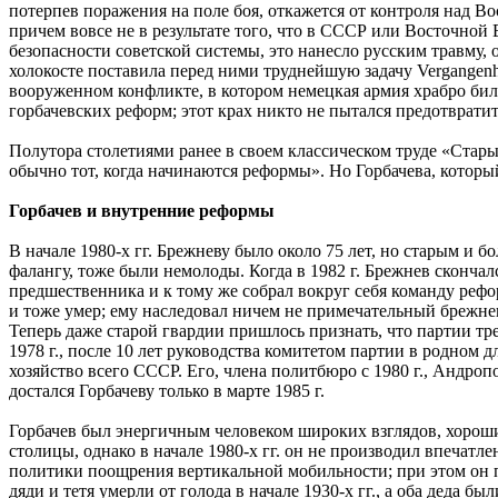
потерпев поражения на поле боя, откажется от контроля над В
причем вовсе не в результате того, что в СССР или Восточной
безопасности советской системы, это нанесло русским травму,
холокосте поставила перед ними труднейшую задачу Vergangenhe
вооруженном конфликте, в котором немецкая армия храбро бил
горбачевских реформ; этот крах никто не пытался предотврати
Полутора столетиями ранее в своем классическом труде «Стар
обычно тот, когда начинаются реформы». Но Горбачева, который
Горбачев и внутренние реформы
В начале 1980-х гг. Брежневу было около 75 лет, но старым и
фалангу, тоже были немолоды. Когда в 1982 г. Брежнев сконча
предшественника и к тому же собрал вокруг себя команду реф
и тоже умер; ему наследовал ничем не примечательный брежне
Теперь даже старой гвардии пришлось признать, что партии тр
1978 г., после 10 лет руководства комитетом партии в родном 
хозяйство всего СССР. Его, члена политбюро с 1980 г., Андро
достался Горбачеву только в марте 1985 г.
Горбачев был энергичным человеком широких взглядов, хороши
столицы, однако в начале 1980-х гг. он не производил впечат
политики поощрения вертикальной мобильности; при этом он пр
дяди и тетя умерли от голода в начале 1930-х гг., а оба деда