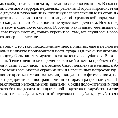
осах свободы слова и печати, внезапно стало возможным. В годы 
ии, Большого террора, неудачных решений Второй мировой, этн
с другом в разоблачениях, публикуя все извлеченные из стола 
деленного возраста и типа – правдолюба хрущевской поры, чьи 
 скандалы, – это было поистине чудесным временем. Нечто подо
ть веру в советскую систему. Горбачев, как и давно мечтавшие о
 советскую систему, только укрепит ее. Увы, все случилось наоб
го доверие к системе.
на водку. Это стало продолжением мер, принятых еще в период 
чин и низкую производительность труда. Однако антиалкогольн
яющему большинству мужчин в славянских республиках. В эконо
чный еще с ленинских времен советский ответ на проблемы бюр
они и сами трудились, – разрешено было привлекать наемных ра
 усложнялось массой ограничений и нерешенных вопросов: где, 
шающее крестьянам заниматься индивидуальным фермерством, но
е предприятия с иностранными инвесторами разрешили уже в 19
рактически непосильными задачами. Ярким положительным пример
стояло больше десяти лет тщательной подготовки: зарубежным 
ров, а также обучить местный персонал не грубить, а улыбаться 