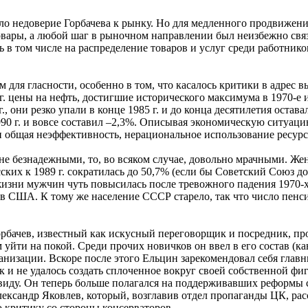
о недоверие Горбачева к рынку. Но для медленного продвижени
вары, а любой шаг в рыночном направлении был неизбежно связ
ь в том числе на распределение товаров и услуг среди работник
ом для гласности, особенно в том, что касалось критики в адр
г. цены на нефть, достигшие исторического максимума в 1970-е и
 г., они резко упали в конце 1985 г. и до конца десятилетия ост
90 г. и вовсе составил –2,3%. Описывая экономическую ситуаци
и общая неэффективность, нерациональное использование ресурс
е безнадежными, то, во всяком случае, довольно мрачными. Жен
ских к 1989 г. сократилась до 50,7% (если бы Советский Союз д
ни мужчин чуть повысилась после тревожного падения 1970-х гг.
 США. К тому же население СССР старело, так что число пенсио
Горбачев, известный как искусный переговорщик и посредник, п
уйти на покой. Среди прочих новичков он ввел в его состав (ка
анизации. Вскоре после этого Ельцин зарекомендовал себя главн
 и не удалось создать сплоченное вокруг своей собственной фиг
 виду. Он теперь больше полагался на поддерживавших реформы 
лександр Яковлев, который, возглавив отдел пропаганды ЦК, р
сю критику со стороны консерваторов.