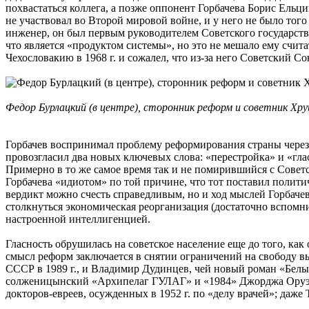
похвастаться коллега, а позже оппонент Горбачева Борис Ельц
не участвовал во Второй мировой войне, и у него не было тог
инженер, он был первым руководителем Советского государства
что является «продуктом системы», но это не мешало ему счит
Чехословакию в 1968 г. и сожалел, что из-за него Советский С
Федор Бурлацкий (в центре), сторонник реформ и советник Хр
Горбачев воспринимал проблему реформирования страны через пр
провозгласил два новых ключевых слова: «перестройка» и «глас
Примерно в то же самое время так и не помирившийся с Сове
Горбачева «идиотом» по той причине, что тот поставил полити
вердикт можно счесть справедливым, но и ход мыслей Горбаче
столкнуться экономическая реорганизация (достаточно вспомн
настроенной интеллигенцией.
Гласность обрушилась на советское население еще до того, ка
смысл реформ заключается в снятии ограничений на свободу вы
СССР в 1989 г., и Владимир Дудинцев, чей новый роман «Белы
солженицынский «Архипелаг ГУЛАГ» и «1984» Джорджа Оруэлла
докторов-евреев, осужденных в 1952 г. по «делу врачей»; даж