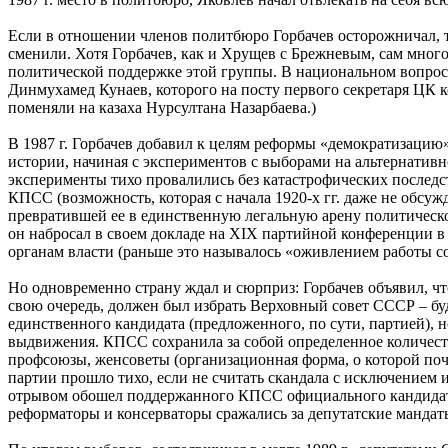
Если в отношении членов политбюро Горбачев осторожничал, т
сменили. Хотя Горбачев, как и Хрущев с Брежневым, сам много 
политической поддержке этой группы. В национальном вопросе
Динмухамед Кунаев, которого на посту первого секретаря ЦК к
поменяли на казаха Нурсултана Назарбаева.)
В 1987 г. Горбачев добавил к целям реформы «демократизацию»
истории, начиная с экспериментов с выборами на альтернативн
эксперименты тихо провалились без катастрофических последс
КПСС (возможность, которая с начала 1920-х гг. даже не обс
превратившей ее в единственную легальную арену политическо
он набросал в своем докладе на XIX партийной конференции 
органам власти (раньше это называлось «оживлением работы с
Но одновременно страну ждал и сюрприз: Горбачев объявил, ч
свою очередь, должен был избрать Верховный совет СССР – бу
единственного кандидата (предложенного, по сути, партией), 
выдвижения. КПСС сохранила за собой определенное количество
профсоюзы, женсоветы (организационная форма, о которой поч
партии прошло тихо, если не считать скандала с исключением 
отрывом обошел поддержанного КПСС официального кандидата,
реформаторы и консерваторы сражались за депутатские мандат