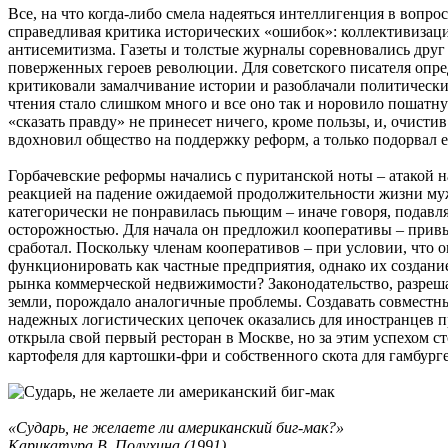
Все, на что когда-либо смела надеяться интеллигенция в вопр
справедливая критика исторических «ошибок»: коллективизац
антисемитизма. Газеты и толстые журналы соревновались друг 
поверженных героев революции. Для советского писателя опре
критиковали замалчивание истории и разоблачали политические
чтения стало слишком много и все оно так и норовило пошатну
«сказать правду» не принесет ничего, кроме пользы, и, очистив
вдохновил общество на поддержку реформ, а только подорвал е
Горбачевские реформы начались с пуританской ноты – атакой 
реакцией на падение ожидаемой продолжительности жизни муж
категорически не понравилась пьющим – иначе говоря, подавл
осторожностью. Для начала он предложил кооперативы – привы
сработал. Поскольку членам кооперативов – при условии, что 
функционировать как частные предприятия, однако их создание
рынка коммерческой недвижимости? Законодательство, разре
земли, порождало аналогичные проблемы. Создавать совместны
надежных логистических цепочек оказались для иностранцев п
открыла свой первый ресторан в Москве, но за этим успехом 
картофеля для картошки-фри и собственного скота для гамбурге
«Сударь, не желаете ли американский биг-мак?»
Карикатура В. Полухина (1991)