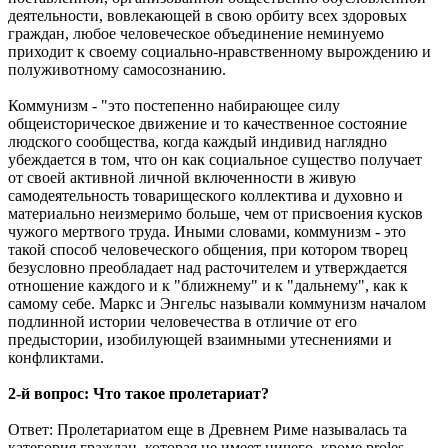
деятельности, вовлекающей в свою орбиту всех здоровых
граждан, любое человеческое объединение неминуемо
приходит к своему социально-нравственному вырождению и
полуживотному самосознанию.
Коммунизм - "это постепенно набирающее силу
общеисторическое движение и то качественное состояние
людского сообщества, когда каждый индивид наглядно
убеждается в том, что он как социальное существо получает
от своей активной личной включенности в живую
самодеятельность товарищеского коллектива и духовно и
материально неизмеримо больше, чем от присвоения кусков
чужого мертвого труда. Иными словами, коммунизм - это
такой способ человеческого общения, при котором творец
безусловно преобладает над расточителем и утверждается
отношение каждого и к "ближнему" и к "дальнему", как к
самому себе. Маркс и Энгельс называли коммунизм началом
подлинной истории человечества в отличие от его
предыстории, изобилующей взаимными утеснениями и
конфликтами.
2-й вопрос: Что такое пролетариат?
Ответ: Пролетариатом еще в Древнем Риме называлась та
категория граждан, которая не имеет ничего, кроме proles -