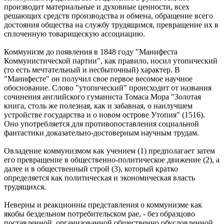
производит материальные и духовные ценности, всех
решающих средств производства и обмена, обращение всего
достояния общества на службу трудящимся, превращение их в
сплоченную товарищескую ассоциацию.
Коммунизм до появления в 1848 году "Манифеста
Коммунистической партии", как правило, носил утопический
(то есть мечтательный и несбыточный) характер. В
"Манифесте" он получил свое первое весомое научное
обоснование. Слово "утопический" происходит от названия
сочинения английского гуманиста Томаса Мора "Золотая
книга, столь же полезная, как и забавная, о наилучшем
устройстве государства и о новом острове Утопия" (1516).
Оно употребляется для противопоставления социальной
фантастики доказательно-достоверным научным трудам.
Овладение коммунизмом как учением (1) предполагает затем
его превращение в общественно-политическое движение (2), а
далее и в общественный строй (3), который кратко
определяется как политическая и экономическая власть
трудящихся.
Неверны и реакционны представления о коммунизме как
якобы бездельном потребительском рае, - без образцово
поставленной, организованной общественно обусловленной