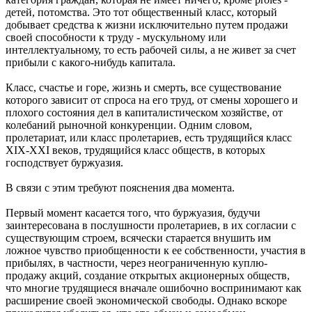
детей, потомства. Это тот общественный класс, который
добывает средства к жизни исключительно путем продажи
своей способности к труду - мускульному или
интеллектуальному, то есть рабочей силы, а не живет за счет
прибыли с какого-нибудь капитала.
Класс, счастье и горе, жизнь и смерть, все существование
которого зависит от спроса на его труд, от смены хорошего и
плохого состояния дел в капиталистическом хозяйстве, от
колебаний рыночной конкуренции. Одним словом,
пролетариат, или класс пролетариев, есть трудящийся класс
XIX-XXI веков, трудящийся класс обществ, в которых
господствует буржуазия.
В связи с этим требуют пояснения два момента.
Первый момент касается того, что буржуазия, будучи
заинтересована в послушности пролетариев, в их согласии с
существующим строем, всячески старается внушить им
ложное чувство приобщенности к ее собственности, участия в
прибылях, в частности, через неограниченную куплю-
продажу акций, создание открытых акционерных обществ,
что многие трудящиеся вначале ошибочно воспринимают как
расширение своей экономической свободы. Однако вскоре