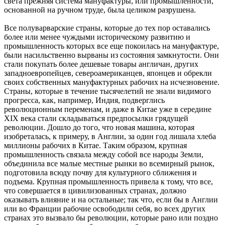
света прежняя система мануфактуры, или промышленности,
основанной на ручном труде, была целиком разрушена.
Все полуварварские страны, которые до тех пор оставались
более или менее чуждыми историческому развитию и
промышленность которых все еще покоилась на мануфактуре,
были насильственно вырваны из состояния замкнутости. Они
стали покупать более дешевые товары англичан, других
западноевропейцев, североамериканцев, японцев и обрекли
своих собственных мануфактурных рабочих на исчезновение.
Страны, которые в течение тысячелетий не знали видимого
прогресса, как, например, Индия, подверглись
революционным переменам, и даже в Китае уже в середине
XIX века стали складываться предпосылки грядущей
революции. Дошло до того, что новая машина, которая
изобреталась, к примеру, в Англии, за один год лишала хлеба
миллионы рабочих в Китае. Таким образом, крупная
промышленность связала между собой все народы Земли,
объединила все малые местные рынки во всемирный рынок,
подготовила всюду почву для культурного сближения и
подъема. Крупная промышленность привела к тому, что все,
что совершается в цивилизованных странах, должно
оказывать влияние и на остальные; так что, если бы в Англии
или во Франции рабочие освободили себя, во всех других
странах это вызвало бы революции, которые рано или поздно