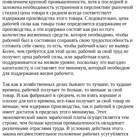
появлением крупной промышленности, хотя в последней и
заложена необходимость устранения в перспективе рыночной
стихии) цена товара в среднем всегда соответствует
издержкам производства этого товара. Следовательно, цена
рабочей силы как товара тоже определяется издержками ее
производства, а эти издержки состоят как раз из того
количества жизненных средств, которое необходимо, чтобы
рабочий был в состоянии сохранять свою трудоспособность и
готовить себе смену, то есть, чтобы рабочий класс не вымер.
Более, чем требуется для этой цели, рабочий за свой труд не
получит; цена рабочей силы, или заработная плата,
поддерживается на низком уровне, поскольку это выгодно
капиталисту, и составляет тот минимум, который необходим
для поддержания жизни рабочего.
Так как в хозяйственных делах бывают то лучшие, то худшие
времена, рабочий получает то больше, то меньше за свой
товар. И как фабрикант в среднем, если взять хорошие и
плохие для него времена, все-таки получает за свой товар не
меньше, чем издержки производства, так и рабочий в среднем
имеет достаток в пределах этого минимума. Этот
экономический закон заработной платы осуществляется тем
строже, чем больше крупная промышленность овладевает
различными отраслями труда. В условиях действия этого
закона несамостоятельное положение рабочих усугубляется