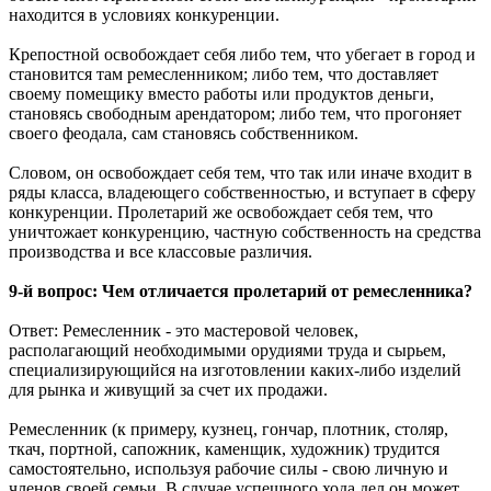
находится в условиях конкуренции.
Крепостной освобождает себя либо тем, что убегает в город и
становится там ремесленником; либо тем, что доставляет
своему помещику вместо работы или продуктов деньги,
становясь свободным арендатором; либо тем, что прогоняет
своего феодала, сам становясь собственником.
Словом, он освобождает себя тем, что так или иначе входит в
ряды класса, владеющего собственностью, и вступает в сферу
конкуренции. Пролетарий же освобождает себя тем, что
уничтожает конкуренцию, частную собственность на средства
производства и все классовые различия.
9-й вопрос: Чем отличается пролетарий от ремесленника?
Ответ: Ремесленник - это мастеровой человек,
располагающий необходимыми орудиями труда и сырьем,
специализирующийся на изготовлении каких-либо изделий
для рынка и живущий за счет их продажи.
Ремесленник (к примеру, кузнец, гончар, плотник, столяр,
ткач, портной, сапожник, каменщик, художник) трудится
самостоятельно, используя рабочие силы - свою личную и
членов своей семьи. В случае успешного хода дел он может