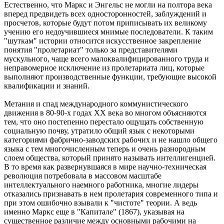
Естественно, что Маркс и Энгельс не могли на полтора века
вперед предвидеть всех односторонностей, заблуждений и
просчетов, которые будут потом приписывать их великому
учению его недоучившиеся мнимые последователи. К таким
"шуткам" истории относится искусственное закрепление
понятия "пролетариат" только за представителями
мускульного, чаще всего малоквалифицированного труда и
неправомерное исключение из пролетариата лиц, которые
выполняют производственные функции, требующие высокой
квалификации и знаний.
Метания и спад международного коммунистического
движения в 80-90-х годах XX века во многом объясняются
тем, что оно постепенно перестало ощущать собственную
социальную почву, утратило общий язык с некоторыми
категориями фабрично-заводских рабочих и не нашло общего
языка с тем многочисленным теперь и очень разнородным
слоем общества, который принято называть интеллигенцией.
В то время как развернувшаяся в мире научно-техническая
революция потребовала в массовом масштабе
интеллектуального наемного работника, многие лидеры
отказались признавать в нем пролетария современного типа и
при этом ошибочно взывали к "чистоте" теории. А ведь
именно Маркс еще в "Капитале" (1867), указывая на
существенное различие между основными рабочими на