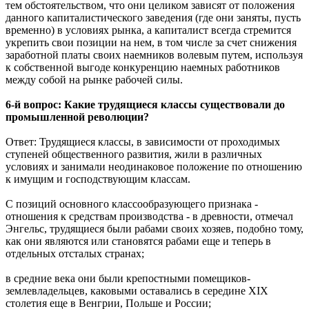
тем обстоятельством, что они целиком зависят от положения
данного капиталистического заведения (где они заняты, пусть
временно) в условиях рынка, а капиталист всегда стремится
укрепить свои позиции на нем, в том числе за счет снижения
заработной платы своих наемников волевым путем, используя
к собственной выгоде конкуренцию наемных работников
между собой на рынке рабочей силы.
6-й вопрос: Какие трудящиеся классы существовали до
промышленной революции?
Ответ: Трудящиеся классы, в зависимости от проходимых
ступеней общественного развития, жили в различных
условиях и занимали неодинаковое положение по отношению
к имущим и господствующим классам.
С позиций основного классообразующего признака -
отношения к средствам производства - в древности, отмечал
Энгельс, трудящиеся были рабами своих хозяев, подобно тому,
как они являются или становятся рабами еще и теперь в
отдельных отсталых странах;
в средние века они были крепостными помещиков-
землевладельцев, каковыми оставались в середине XIX
столетия еще в Венгрии, Польше и России;