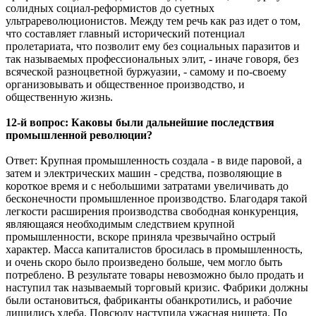
солидных социал-реформистов до суетных
ультрареволюционистов. Между тем речь как раз идет о том,
что составляет главный исторический потенциал
пролетариата, что позволит ему без социальных паразитов и
так называемых профессиональных элит, - иначе говоря, без
всяческой разноцветной буржуазии, - самому и по-своему
организовывать и общественное производство, и
общественную жизнь.
12-й вопрос: Каковы были дальнейшие последствия
промышленной революции?
Ответ: Крупная промышленность создала - в виде паровой, а
затем и электрических машин - средства, позволяющие в
короткое время и с небольшими затратами увеличивать до
бесконечности промышленное производство. Благодаря такой
легкости расширения производства свободная конкуренция,
являющаяся необходимым следствием крупной
промышленности, вскоре приняла чрезвычайно острый
характер. Масса капиталистов бросилась в промышленность,
и очень скоро было произведено больше, чем могло быть
потреблено. В результате товары невозможно было продать и
наступил так называемый торговый кризис. Фабрики должны
были остановиться, фабриканты обанкротились, и рабочие
лишились хлеба. Повсюду наступила ужасная нищета. По