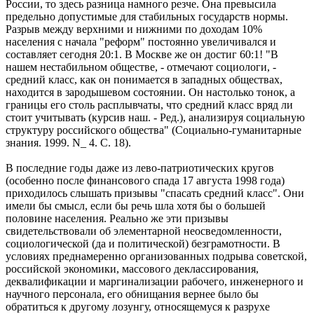
России, то здесь разница намного резче. Она превысила
предельно допустимые для стабильных государств нормы.
Разрыв между верхними и нижними по доходам 10%
населения с начала "реформ" постоянно увеличивался и
составляет сегодня 20:1. В Москве же он достиг 60:1! "В
нашем нестабильном обществе, - отмечают социологи, -
средний класс, как он понимается в западных обществах,
находится в зародышевом состоянии. Он настолько тонок, а
границы его столь расплывчаты, что средний класс вряд ли
стоит учитывать (курсив наш. - Ред.), анализируя социальную
структуру российского общества" (Социально-гуманитарные
знания. 1999. N_ 4. С. 18).
В последние годы даже из лево-патриотических кругов
(особенно после финансового спада 17 августа 1998 года)
приходилось слышать призывы "спасать средний класс". Они
имели бы смысл, если бы речь шла хотя бы о большей
половине населения. Реально же эти призывы
свидетельствовали об элементарной неосведомленности,
социологической (да и политической) безграмотности. В
условиях преднамеренно организованных подрыва советской,
российской экономики, массового деклассирования,
деквалификации и маргинализации рабочего, инженерного и
научного персонала, его обнищания вернее было бы
обратиться к другому лозунгу, относящемуся к разрухе