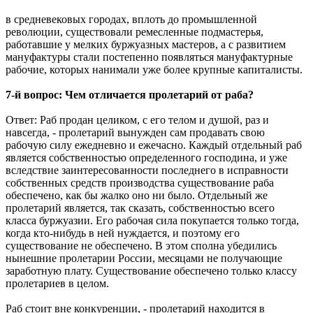
в средневековых городах, вплоть до промышленной
революции, существовали ремесленные подмастерья,
работавшие у мелких буржуазных мастеров, а с развитием
мануфактуры стали постепенно появляться мануфактурные
рабочие, которых нанимали уже более крупные капиталисты.
7-й вопрос: Чем отличается пролетарий от раба?
Ответ: Раб продан целиком, с его телом и душой, раз и
навсегда, - пролетарий вынужден сам продавать свою
рабочую силу ежедневно и ежечасно. Каждый отдельный раб
является собственностью определенного господина, и уже
вследствие заинтересованности последнего в исправности
собственных средств производства существование раба
обеспечено, как бы жалко оно ни было. Отдельный же
пролетарий является, так сказать, собственностью всего
класса буржуазии. Его рабочая сила покупается только тогда,
когда кто-нибудь в ней нуждается, и поэтому его
существование не обеспечено. В этом сполна убедились
нынешние пролетарии России, месяцами не получающие
заработную плату. Существование обеспечено только классу
пролетариев в целом.
Раб стоит вне конкуренции, - пролетарий находится в