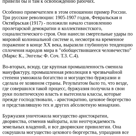
привели бы и там к освобождению рабочих.
Особенно примечателен в этом отношении пример России.
Три русские революции: 1905-1907 годов, Февральская и
Октябрьская (1917) - положили начало становлению
пролетарской демократии и коллективистского,
социалистического строя. Они нанесли смертельные удары по
мировой колониальной системе и, несмотря на временное
поражение в конце XX века, выразили глубинную тенденцию
сплочения народов мира в "обобществившееся человечество"
(Маркс К., Энгельс Ф. Соч. Т.З. С.4).
Во-вторых, всюду, где крупная промышленность сменила
мануфактуру, промышленная революция в чрезвычайной
степени умножила богатство и могущество буржуазии и
сделала ее хозяином страны. Результатом было то, что везде,
где совершился такой процесс, буржуазия получила в свои
руки политическую власть и вытеснила классы, которые
прежде господствовали, - аристократию, цеховое бюргерство
и представлявшую тех и других абсолютную монархию.
Буржуазия уничтожила могущество аристократии,
дворянства, отменив майораты, или неотчуждаемость
земельных владений, и все дворянские привилегии. Она
сокрушила могущество цехового бюргерства, упразднив все