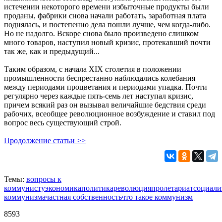
истечении некоторого времени избыточные продукты были
проданы, фабрики снова начали работать, заработная плата
поднялась, и постепенно дела пошли лучше, чем когда-либо.
Но не надолго. Вскоре снова было произведено слишком
много товаров, наступил новый кризис, протекавший почти
так же, как и предыдущий...
Таким образом, с начала XIX столетия в положении
промышленности беспрестанно наблюдались колебания
между периодами процветания и периодами упадка. Почти
регулярно через каждые пять-семь лет наступал кризис,
причем всякий раз он вызывал величайшие бедствия среди
рабочих, всеобщее революционное возбуждение и ставил под
вопрос весь существующий строй.
Продолжение статьи >>
Темы:
вопросы к
коммунисту
экономика
политика
революция
пролетариат
социали
коммунизма
частная собственность
что такое коммунизм
8593