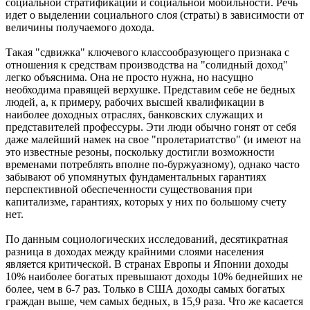
социальной стратификации и социальной мобильности. Речь
идет о выделении социального слоя (страты) в зависимости от
величины получаемого дохода.
Такая "сдвижка" ключевого классообразующего признака с
отношения к средствам производства на "солидный доход"
легко объяснима. Она не просто нужна, но насущно
необходима правящей верхушке. Представим себе не бедных
людей, а, к примеру, рабочих высшей квалификации в
наиболее доходных отраслях, банковских служащих и
представителей профессуры. Эти люди обычно гонят от себя
даже малейший намек на свое "пролетариатство" (и имеют на
это известные резоны, поскольку достигли возможности
временами потреблять вполне по-буржуазному), однако часто
забывают об упомянутых фундаментальных гарантиях
перспективной обеспеченности существования при
капитализме, гарантиях, которых у них по большому счету
нет.
По данным социологических исследований, десятикратная
разница в доходах между крайними слоями населения
является критической. В странах Европы и Японии доходы
10% наиболее богатых превышают доходы 10% беднейших не
более, чем в 6-7 раз. Только в США доходы самых богатых
граждан выше, чем самых бедных, в 15,9 раза. Что же касается