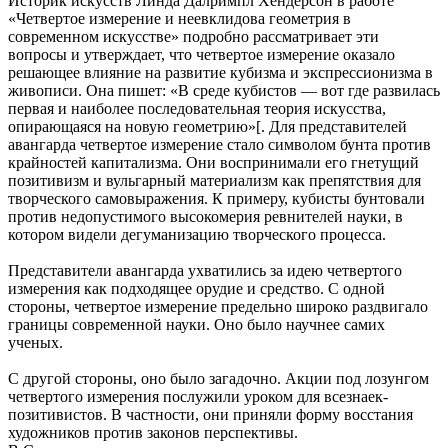
Историк искусств Линда Далримпл Хендерсон в работе
«Четвертое измерение и неевклидова геометрия в
современном искусстве» подробно рассматривает эти
вопросы и утверждает, что четвертое измерение оказало
решающее влияние на развитие кубизма и экспрессионизма в
живописи. Она пишет: «В среде кубистов — вот где развилась
первая и наиболее последовательная теория искусства,
опирающаяся на новую геометрию»[. Для представителей
авангарда четвертое измерение стало символом бунта против
крайностей капитализма. Они воспринимали его гнетущий
позитивизм и вульгарный материализм как препятствия для
творческого самовыражения. К примеру, кубисты бунтовали
против недопустимого высокомерия ревнителей науки, в
котором видели дегуманизацию творческого процесса.
Представители авангарда ухватились за идею четвертого
измерения как подходящее орудие и средство. С одной
стороны, четвертое измерение предельно широко раздвигало
границы современной науки. Оно было научнее самих
ученых.
С другой стороны, оно было загадочно. Акции под лозунгом
четвертого измерения послужили уроком для всезнаек-
позитивистов. В частности, они приняли форму восстания
художников против законов перспективы.