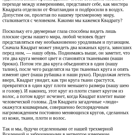
переходе между измерениями, представьте себе, как мистера
Квадрата отделили от Флатландии и подбросили в воздух.
Допустим он, пролетая по нашему трехмерному миру,
сталкивается с человеком. Какими мы кажемся Квадрату?
Поскольку его двумерные глаза способны видеть лишь
плоские срезы нашего мира, любой человек будет
представляться ему необыкновенно уродливым и пугающим.
Сначала Квадрат может увидеть два кожаных круга, зависших
перед ним, — нашу обувь. Поднимаясь выше, он заметит, что
эти два круга меняют цвет и становятся тканевыми (наши
брюки). Потом эти два круга объединятся в один (нашу
талию), после чего разделятся на три тканевых круга и опять
изменят цвет (наша рубашка и наши руки). Продолжая лететь
вверх, Квадрат увидит, как три круга ткани срастутся,
превратятся в один круг плоти меньшего размера (нашу шею
и голову). И наконец, этот круг из плоти станет кругом из
волос, а потом вдруг исчезнет, когда Квадрат взлетит выше
человеческой головы. Для Квадрата загадочные «люди»
окажутся кошмарным, совершенно беспорядочным
нагромождением постоянно меняющихся кругов, сделанных
из кожи, ткани, плоти и волос.
Так и мы, будучи отделенными от нашей трехмерной
Вселенной и заброшенными в четвертое измерение,