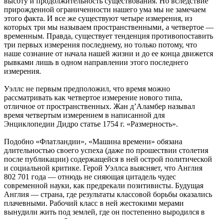
высоту и продолжительность существования. Но вследствие
прирожденной ограниченности нашего ума мы не замечаем
этого факта. И все же существуют четыре измерения, из
которых три мы называем пространственными, а четвертое —
временным. Правда, существует тенденция противопоставить
три первых измерения последнему, но только потому, что
наше сознание от начала нашей жизни и до ее конца движется
рывками лишь в одном направлении этого последнего
измерения.
Уэллс не первым предположил, что время можно
рассматривать как четвертое измерение нового типа,
отличное от пространственных. Жан д’Аламбер называл
время четвертым измерением в написанной для
Энциклопедии Дидро статье 1754 г. «Размерность».
Подобно «Флатландии», «Машина времени» обязана
длительностью своего успеха (даже по прошествии столетия
после публикации) содержащейся в ней острой политической
и социальной критике. Герой Уэллса выясняет, что Англия
802 701 года — отнюдь не сияющая цитадель чудес
современной науки, как предрекали позитивисты. Будущая
Англия — страна, где результаты классовой борьбы оказались
плачевными. Рабочий класс в ней жестокими мерами
вынудили жить под землей, где он постепенно выродился в