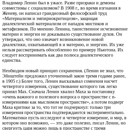
Владимир Ленин был в ужасе. Разве призраки и демоны
совместимы с социализмом? В 1908 г., во время изгнания в
Женеву, он написал грандиозный философский труд
«Материализм и эмпириокритицизм», защищая
диалектический материализм от нападок мистиков и
метафизиков. По мнению Ленина, таинственное исчезновение
материи и энергии не доказывало существование духов. Он
утверждал, что оно означает возникновение новой
диалектики, охватывающей в и материю, и энергию. Их уже
нельзя рассматривать обособленно по примеру Ньютона. Их
следует воспринимать как два полюса диалектического
единства.
Необходим новый принцип сохранения. (Ленин не знал, что
Эйнштейн предложил уточненный закон тремя годами ранее,
в 1905 г.) Более того, Ленин высказывал сомнения насчет
четвертого измерения, существование которого так легко
принял Мах. Сначала Ленин хвалил Маха за постановку
«очень важного и полезного вопроса о пространстве с n-
измерениями как мыслимом пространстве», а потом подверг
Маха критике за то, что тот не подчеркнул: только три
измерения пространства подтверждаются экспериментально.
Математики пусть исследуют и четвертое измерение, и мир, в
котором оно возможно, — это даже полезно, писал Ленин, но
свергнуть царя можно лишь в пространстве с тремя