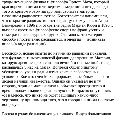
труды немецкого физика и философа Эрнста Маха, который
красноречиво писал о четвертом измерении и незадолго до
того открытом новом загадочном свойстве материи,
названном радиоактивностью. Богостроители напоминали,
что открытие радиоактивности французским ученым Анри
Беккерелем в 1896 г. и открытие радия Марией Кюри в 1896 г.
вызвали яростные философские споры во французских и
немецких литературных кругах. Оказалось, что материя
способна постепенно распадаться, а энергия — возникать
вновь (в виде радиации).
Бесспорно, новые опыты по изучению радиации показали,
что фундамент ньютоновской физики дал трещину. Материя,
которую древние греки считали вечной и неизменной, теперь
распадалась у нас на глазах. Вопреки общепринятому
убеждению, уран и радий изменялись в лабораторных
условиях. Кое-кто счел Маха пророком, способным вывести
людей из чащи невежества. Однако он указывал не в ту
сторону, отрицал материализм и объявлял пространство и
время плодами наших органов чувств. Напрасно он уточнял:
«Я надеюсь, что никто не будет защищать какую-либо
чертовщину при помощи того, что я говорил и писал по этому
вопросу».
Раскол в рядах большевиков усиливался. Лидер большевиков