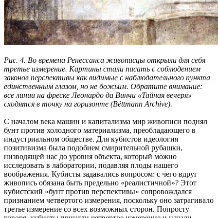
Рис. 4. Во времена Ренессанса живописцы открыли для себя
третье измерение. Картины стали писать с соблюдением
законов перспективы как видимые с наблюдательного пункта
единственным глазом, но не божьим. Обратите внимание:
все линии на фреске Леонардо да Винчи «Тайная вечеря»
сходятся в точку на горизонте (Béttmann Archive).
С началом века машин и капитализма мир живописи поднял
бунт против холодного материализма, преобладающего в
индустриальном обществе. Для кубистов идеология
позитивизма была подобием смирительной рубашки,
низводящей нас до уровня объекта, который можно
исследовать в лаборатории, подавляя плоды нашего
воображения. Кубисты задавались вопросом: с чего вдруг
живопись обязана быть предельно «реалистичной»? Этот
кубистский «бунт против перспективы» сопровождался
признанием четвертого измерения, поскольку оно затрагивало
третье измерение со всех возможных сторон. Попросту
говоря, кубисты приняли четвертое измерение и начали