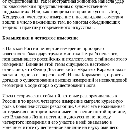
от существования, так и абстрактная живопись нанесла удар
по классическим представлениям о художественном
подражании». Или, как говорила историк искусства Линда
Хендерсон, «четвертое измерение и неевклидова геометрия
вошли в число важнейших тем, во многом объединяющих
теорию и практику современного искусства».
Большевики и четвертое измерение
в Царской России четвертое измерение приобрело
известность благодаря трудам мистика Петра Успенского,
познакомившего российских интеллектуалов с тайнами этого
измерения. Влияние этой темы ощущалось настолько
отчетливо, что Федор Достоевский в «Братьях Карамазовых»
заставил одного из персонажей, Ивана Карамазова, строить
догадки о существовании высших измерений и неевклидовой
геометрии в ходе спора о существовании Бога.
Из-за исторических событий, которые разворачивались в
России в то время, четвертое измерение сыграло курьезную
роль в большевистской революции. Сейчас эта неожиданная
интермедия в истории науки имеет значение по той причине,
что Владимир Ленин вступил в дискуссию по поводу
четвертого измерения и его участие в ней оказывало в
конечном итоге существенное влияние на науку бывшего