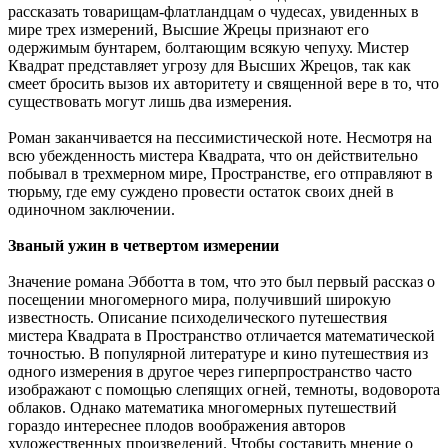
рассказать товарищам-флатландцам о чудесах, увиденных в
мире трех измерений, Высшие Жрецы признают его
одержимым бунтарем, болтающим всякую чепуху. Мистер
Квадрат представляет угрозу для Высших Жрецов, так как
смеет бросить вызов их авторитету и священной вере в то, что
существовать могут лишь два измерения.
Роман заканчивается на пессимистической ноте. Несмотря на
всю убежденность мистера Квадрата, что он действительно
побывал в трехмерном мире, Пространстве, его отправляют в
тюрьму, где ему суждено провести остаток своих дней в
одиночном заключении.
Званый ужин в четвертом измерении
Значение романа Эбботта в том, что это был первый рассказ о
посещении многомерного мира, получивший широкую
известность. Описание психоделического путешествия
мистера Квадрата в Пространство отличается математической
точностью. В популярной литературе и кино путешествия из
одного измерения в другое через гиперпространство часто
изображают с помощью слепящих огней, темноты, водоворота
облаков. Однако математика многомерных путешествий
гораздо интереснее плодов воображения авторов
художественных произведений. Чтобы составить мнение о