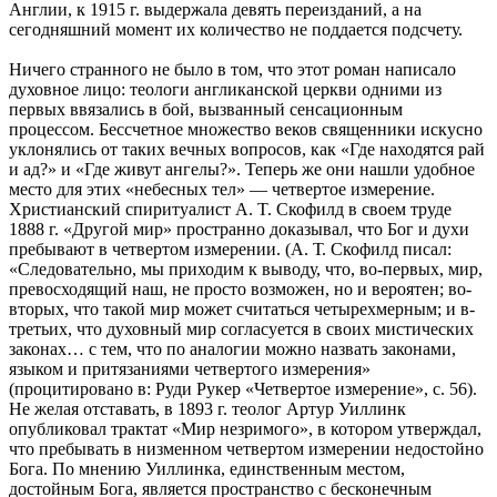
Англии, к 1915 г. выдержала девять переизданий, а на
сегодняшний момент их количество не поддается подсчету.
Ничего странного не было в том, что этот роман написало
духовное лицо: теологи англиканской церкви одними из
первых ввязались в бой, вызванный сенсационным
процессом. Бессчетное множество веков священники искусно
уклонялись от таких вечных вопросов, как «Где находятся рай
и ад?» и «Где живут ангелы?». Теперь же они нашли удобное
место для этих «небесных тел» — четвертое измерение.
Христианский спиритуалист A. T. Скофилд в своем труде
1888 г. «Другой мир» пространно доказывал, что Бог и духи
пребывают в четвертом измерении. (А. Т. Скофилд писал:
«Следовательно, мы приходим к выводу, что, во-первых, мир,
превосходящий наш, не просто возможен, но и вероятен; во-
вторых, что такой мир может считаться четырехмерным; и в-
третьих, что духовный мир согласуется в своих мистических
законах… с тем, что по аналогии можно назвать законами,
языком и притязаниями четвертого измерения»
(процитировано в: Руди Рукер «Четвертое измерение», с. 56).
Не желая отставать, в 1893 г. теолог Артур Уиллинк
опубликовал трактат «Мир незримого», в котором утверждал,
что пребывать в низменном четвертом измерении недостойно
Бога. По мнению Уиллинка, единственным местом,
достойным Бога, является пространство с бесконечным