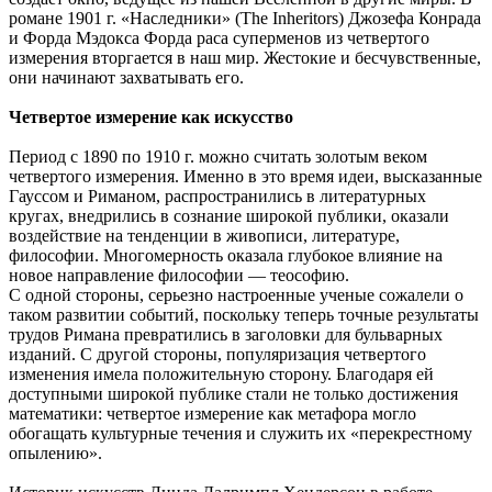
романе 1901 г. «Наследники» (The Inheritors) Джозефа Конрада
и Форда Мэдокса Форда раса суперменов из четвертого
измерения вторгается в наш мир. Жестокие и бесчувственные,
они начинают захватывать его.
Четвертое измерение как искусство
Период с 1890 по 1910 г. можно считать золотым веком
четвертого измерения. Именно в это время идеи, высказанные
Гауссом и Риманом, распространились в литературных
кругах, внедрились в сознание широкой публики, оказали
воздействие на тенденции в живописи, литературе,
философии. Многомерность оказала глубокое влияние на
новое направление философии — теософию.
С одной стороны, серьезно настроенные ученые сожалели о
таком развитии событий, поскольку теперь точные результаты
трудов Римана превратились в заголовки для бульварных
изданий. С другой стороны, популяризация четвертого
изменения имела положительную сторону. Благодаря ей
доступными широкой публике стали не только достижения
математики: четвертое измерение как метафора могло
обогащать культурные течения и служить их «перекрестному
опылению».