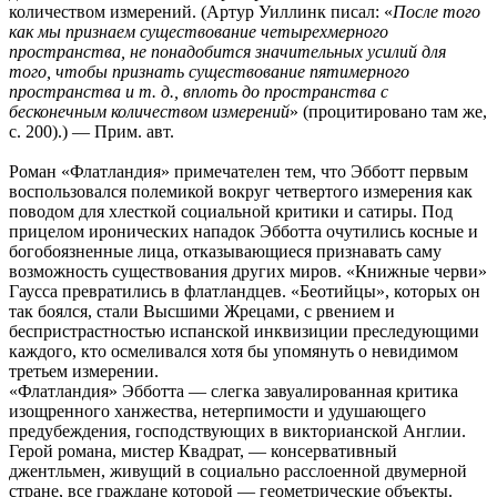
количеством измерений. (Артур Уиллинк писал: «
После того
как мы признаем существование четырехмерного
пространства, не понадобится значительных усилий для
того, чтобы признать существование пятимерного
пространства и т. д., вплоть до пространства с
бесконечным количеством измерений
» (процитировано там же,
с. 200).) — Прим. авт.
Роман «Флатландия» примечателен тем, что Эбботт первым
воспользовался полемикой вокруг четвертого измерения как
поводом для хлесткой социальной критики и сатиры. Под
прицелом иронических нападок Эбботта очутились косные и
богобоязненные лица, отказывающиеся признавать саму
возможность существования других миров. «Книжные черви»
Гаусса превратились в флатландцев. «Беотийцы», которых он
так боялся, стали Высшими Жрецами, с рвением и
беспристрастностью испанской инквизиции преследующими
каждого, кто осмеливался хотя бы упомянуть о невидимом
третьем измерении.
«Флатландия» Эбботта — слегка завуалированная критика
изощренного ханжества, нетерпимости и удушающего
предубеждения, господствующих в викторианской Англии.
Герой романа, мистер Квадрат, — консервативный
джентльмен, живущий в социально расслоенной двумерной
стране, все граждане которой — геометрические объекты.