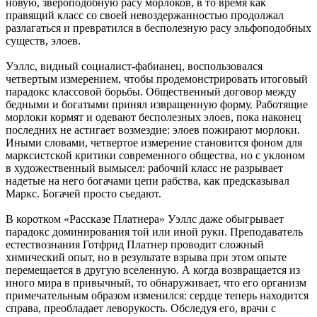
новую, звероподобную расу морлоков, в то время как
правящий класс со своей невоздержанностью продолжал
разлагаться и превратился в бесполезную расу эльфоподобных
существ, элоев.
Уэллс, видный социалист-фабианец, воспользовался
четвертым измерением, чтобы продемонстрировать итоговый
парадокс классовой борьбы. Общественный договор между
бедными и богатыми принял извращенную форму. Работящие
морлоки кормят и одевают бесполезных элоев, пока наконец
последних не астигает возмездие: элоев пожирают морлоки.
Иными словами, четвертое измерение становится фоном для
марксистской критики современного общества, но с уклоном
в художественный вымысел: рабочий класс не разрывает
надетые на него богачами цепи рабства, как предсказывал
Маркс. Богачей просто съедают.
В коротком «Рассказе Платнера» Уэллс даже обыгрывает
парадокс доминирования той или иной руки. Преподаватель
естествознания Готфрид Платнер проводит сложный
химический опыт, но в результате взрыва при этом опыте
перемещается в другую вселенную. А когда возвращается из
иного мира в привычный, то обнаруживает, что его организм
примечательным образом изменился: сердце теперь находится
справа, преобладает леворукость. Обследуя его, врачи с