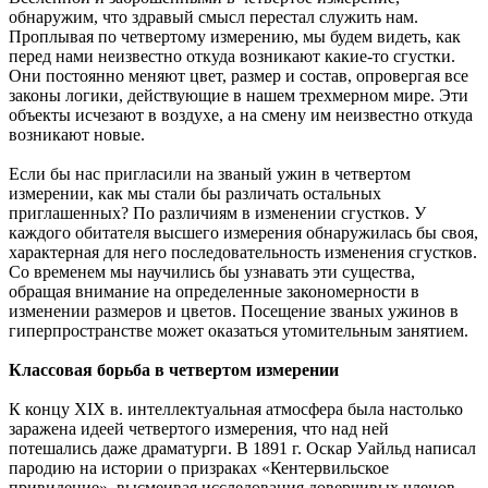
обнаружим, что здравый смысл перестал служить нам.
Проплывая по четвертому измерению, мы будем видеть, как
перед нами неизвестно откуда возникают какие-то сгустки.
Они постоянно меняют цвет, размер и состав, опровергая все
законы логики, действующие в нашем трехмерном мире. Эти
объекты исчезают в воздухе, а на смену им неизвестно откуда
возникают новые.
Если бы нас пригласили на званый ужин в четвертом
измерении, как мы стали бы различать остальных
приглашенных? По различиям в изменении сгустков. У
каждого обитателя высшего измерения обнаружилась бы своя,
характерная для него последовательность изменения сгустков.
Со временем мы научились бы узнавать эти существа,
обращая внимание на определенные закономерности в
изменении размеров и цветов. Посещение званых ужинов в
гиперпространстве может оказаться утомительным занятием.
Классовая борьба в четвертом измерении
К концу XIX в. интеллектуальная атмосфера была настолько
заражена идеей четвертого измерения, что над ней
потешались даже драматурги. В 1891 г. Оскар Уайльд написал
пародию на истории о призраках «Кентервильское
привидение», высмеивая исследования доверчивых членов