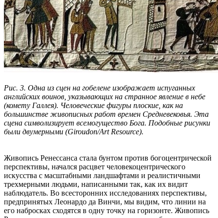
Рис. 3. Одна из сцен на гобелене изображает испуганных
английских воинов, указывающих на странное явление в небе
(комету Галлея). Человеческие фигуры плоские, как на
большинстве живописных работ времен Средневековья. Эта
сцена символизирует всемогущество Бога. Подобные рисунки
были двумерными (Giroudon/Art Resource).
Живопись Ренессанса стала бунтом против богоцентрической
перспективы, начался расцвет человекоцентрического
искусства с масштабными ландшафтами и реалистичными
трехмерными людьми, написанными так, как их видит
наблюдатель. Во всесторонних исследованиях перспективы,
предпринятых Леонардо да Винчи, мы видим, что линии на
его набросках сходятся в одну точку на горизонте. Живопись