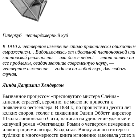
Гиперкуб - четырёхмерный куб
К 1910 г. четвертое измерение стало практически обиходным
выражением… Видоизменяясь от идеальной платоновской или
кантовской реальности — или даже небес! — этот ответ на
все проблемы, озадачивающие современную науку, —
четвертое измерение — годился на любой вкус, для любого
случая.
Линда Далримпл Хендерсон
Вызванное процессом «пресловутого мистера Слейда»
кипение страстей, вероятно, не могло не привести к
появлению бестселлера. В 1884 г., по прошествии десяти лет
колких споров, теолог и священник Эдвин Эбботт, директор
Школы лондонского Сити, написал на удивление удачный и
живучий роман «Флатландия. Роман о четвертом измерении с
иллюстрациями автора, Квадрата». Ввиду живого интереса
публики к многомерности книга мгновенно завоевала успех в