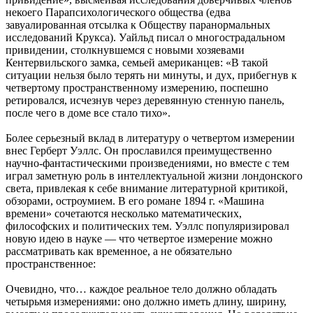
некоего Парапсихологического общества (едва
завуалированная отсылка к Обществу паранормальных
исследований Крукса). Уайльд писал о многострадальном
привидении, столкнувшемся с новыми хозяевами
Кентервильского замка, семьей американцев: «В такой
ситуации нельзя было терять ни минуты, и дух, прибегнув к
четвертому пространственному измерению, поспешно
ретировался, исчезнув через деревянную стенную панель,
после чего в доме все стало тихо».
Более серьезный вклад в литературу о четвертом измерении
внес Герберт Уэллс. Он прославился преимущественно
научно-фантастическими произведениями, но вместе с тем
играл заметную роль в интеллектуальной жизни лондонского
света, привлекая к себе внимание литературной критикой,
обзорами, остроумием. В его романе 1894 г. «Машина
времени» сочетаются несколько математических,
философских и политических тем. Уэллс популяризировал
новую идею в науке — что четвертое измерение можно
рассматривать как временное, а не обязательно
пространственное:
Очевидно, что… каждое реальное тело должно обладать
четырьмя измерениями: оно должно иметь длину, ширину,