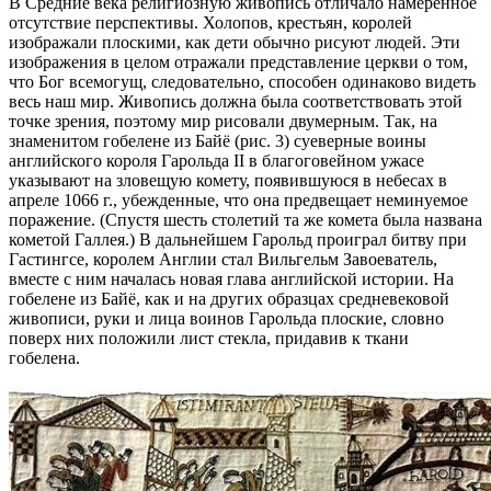
В Средние века религиозную живопись отличало намеренное
отсутствие перспективы. Холопов, крестьян, королей
изображали плоскими, как дети обычно рисуют людей. Эти
изображения в целом отражали представление церкви о том,
что Бог всемогущ, следовательно, способен одинаково видеть
весь наш мир. Живопись должна была соответствовать этой
точке зрения, поэтому мир рисовали двумерным. Так, на
знаменитом гобелене из Байё (рис. 3) суеверные воины
английского короля Гарольда II в благоговейном ужасе
указывают на зловещую комету, появившуюся в небесах в
апреле 1066 г., убежденные, что она предвещает неминуемое
поражение. (Спустя шесть столетий та же комета была названа
кометой Галлея.) В дальнейшем Гарольд проиграл битву при
Гастингсе, королем Англии стал Вильгельм Завоеватель,
вместе с ним началась новая глава английской истории. На
гобелене из Байё, как и на других образцах средневековой
живописи, руки и лица воинов Гарольда плоские, словно
поверх них положили лист стекла, придавив к ткани
гобелена.