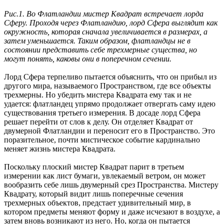
Рис.1. Во Флатландии мистер Квадрат встречает лорда
Сферу. Проходя через Флатландию, лорд Сфера выглядит как
окружность, которая сначала увеличивается в размерах, а
затем уменьшается. Таким образом, флатландцы не в
состоянии представить себе трехмерные существа, но
могут понять, каковы они в поперечном сечении.
Лорд Сфера терпеливо пытается объяснить, что он прибыл из
другого мира, называемого Пространством, где все объекты
трехмерны. Но убедить мистера Квадрата ему так и не
удается: флатландец упрямо продолжает отвергать саму идею
существования третьего измерения. В досаде лорд Сфера
решает перейти от слов к делу. Он отделяет Квадрат от
двумерной Флатландии и переносит его в Пространство. Это
поразительное, почти мистическое событие кардинально
меняет жизнь мистера Квадрата.
Поскольку плоский мистер Квадрат парит в третьем
измерении как лист бумаги, увлекаемый ветром, он может
вообразить себе лишь двумерный срез Пространства. Мистеру
Квадрату, который видит лишь поперечные сечения
трехмерных объектов, предстает удивительный мир, в
котором предметы меняют форму и даже исчезают в воздухе, а
затем вновь возникают из него. Но, когда он пытается