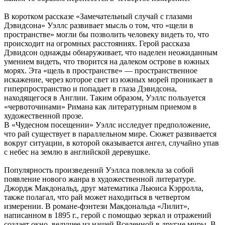
В коротком рассказе «Замечательный случай с глазами
Дэвидсона» Уэллс развивает мысль о том, что «щели в
пространстве» могли бы позволить человеку видеть то, что
происходит на огромных расстояниях. Герой рассказа
Дэвидсон однажды обнаруживает, что наделен неожиданным
умением видеть, что творится на далеком острове в южных
морях. Эта «щель в пространстве» — пространственное
искажение, через которое свет из южных морей проникает в
гиперпространство и попадает в глаза Дэвидсона,
находящегося в Англии. Таким образом, Уэллс пользуется
«червоточинами» Римана как литературным приемом в
художественной прозе.
В «Чудесном посещении» Уэллс исследует предположение,
что рай существует в параллельном мире. Сюжет развивается
вокруг ситуации, в которой оказывается ангел, случайно упав
с небес на землю в английской деревушке.
Популярность произведений Уэллса повлекла за собой
появление нового жанра в художественной литературе.
Джордж Макдональд, друг математика Льюиса Кэрролла,
также полагал, что рай может находиться в четвертом
измерении. В романе-фэнтези Макдональда «Лилит»,
написанном в 1895 г., герой с помощью зеркал и отражений
создает окно, ведущее из нашей Вселенной в другие миры. В