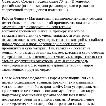
Советского Союза в последующие 70 лет. (И конечно,
российские физики сыграли решающие роли в развитии
современной теории десяти измерений.)
Работа Ленина «Материализм и эмпириокритицизм» сегодня
имеет большое значение по той причине, что она оставила
заметный след в современной советской и
восточноевропейской науке. К примеру, известное
высказывание Ленина о «неисчерпаемости электрона»
отражало диалектическую идею, согласно которой мы найдем
новые уровни и противоречия при любой попытке
проникнуть в суть материи. Так, галактики состоят из
меньших по размеру звездных систем, которые в свою очередь
содержат планеты, состоящие из молекул, которые состоят из
атомов, содержащих электроны, а те, в свою очередь,
«неисчерпаемы». Это один из вариантов теории «миров,
заключенных в других мирах».
После жестокого подавления царем революции 1905 г. в
партии большевиков возникла фракция так называемых
«отзовистов», или «богостроителей». Они утверждали, что
крестьянство не готово к социализму; обеспечивая такую
подготовку, большевики должны обращаться к ним
посредством религии и спиритуализма. В подкрепление
своих еретических взглядов богостроители ссылались на