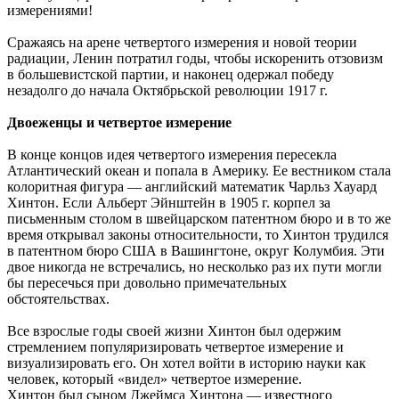
измерениями!
Сражаясь на арене четвертого измерения и новой теории
радиации, Ленин потратил годы, чтобы искоренить отзовизм
в большевистской партии, и наконец одержал победу
незадолго до начала Октябрьской революции 1917 г.
Двоеженцы и четвертое измерение
В конце концов идея четвертого измерения пересекла
Атлантический океан и попала в Америку. Ее вестником стала
колоритная фигура — английский математик Чарльз Хауард
Хинтон. Если Альберт Эйнштейн в 1905 г. корпел за
письменным столом в швейцарском патентном бюро и в то же
время открывал законы относительности, то Хинтон трудился
в патентном бюро США в Вашингтоне, округ Колумбия. Эти
двое никогда не встречались, но несколько раз их пути могли
бы пересечься при довольно примечательных
обстоятельствах.
Все взрослые годы своей жизни Хинтон был одержим
стремлением популяризировать четвертое измерение и
визуализировать его. Он хотел войти в историю науки как
человек, который «видел» четвертое измерение.
Хинтон был сыном Джеймса Хинтона — известного