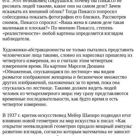
его. Этот незнакомец сокрушался: почему бы Пикассо не
рисовать людей такими, какие они на самом деле? Зачем
искажать их внешний облик? Тогда Пикассо попросил
собеседника показать фотографии его близких. Рассмотрев
снимок, Пикассо спросил: «Ваша жена в самом деле такая
маленькая и плоская?» По мнению Пикассо, степень
«реалистичности» любой картины определяется взглядом
наблюдателя.
Художники-абстракционисты не только пытались представить
человеческие лица такими, словно их нарисовал пришелец из
четвертого измерения, но и считали этим четвертым
измерением время. На картине Марселя Дюшана
«Обнаженная, спускающаяся по лестнице» мы видим
размытое изображение женщины и бесконечное множество
других изображений, наложенных за то время, пока она
спускалась по лестнице. Такими должен видеть людей
человек из четырехмерного мира: ему сразу представляются
временные последовательности, как будто время и есть
четвертое измерение.
В 1937 г. критик-искусствовед Мейер Шапиро подводил итог
влиянию новой геометрии на мир искусства и писал: «Как
открытие неевклидовой геометрии придало мощный импульс
развитию взглядов, согласно которым математика не зависит