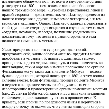
изумлением обнаруживают, что все его внутренние органы
развернуты на 180° — немыслимое явление в биологии
нашего трехмерного мира: «Курьезная перестановка левой и
правой стороны — доказательство, что Платнер перенесся из
нашего измерения в другое, называемое четвертым, а затем
вернулся в наш мир». Однако Платнер отказался предоставить
свой труп после смерти для вскрытия и изучения, тем самым
«отдалив, возможно, навсегда, получение убедительных
доказательств тому, что левая и правая стороны его тела
полностью поменялись местами».
Уэллс прекрасно знал, что существуют два способа
представить себе, каким образом «левые» предметы можно
преобразить в «правые». К примеру, флатландца можно
приподнять над его миром, повернуть и снова поместить во
Флатландию, таким образом изменив положение его органов.
Флатландцы могут также жить на ленте Мебиуса — полосе
бумаги, один конец которой повернут на 180°, а затем концы
склеены вместе. Если флатландец пройдет по ленте Мебиуса
и вернется на прежнее место, то обнаружит, что его
левосторонние и правосторонние органы поменялись местами
(рис. 2). Ленты Мебиуса обладают и другими удивительными
свойствами, привлекавшими ученых в прошлом веке. К
примеру, если пройти по поверхности ленты и вернуться в
исходную точку, то окажется, что у ленты лишь одна сторона.