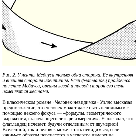
Рис. 2. У ленты Мебиуса только одна сторона. Ее внутренняя
и внешняя стороны идентичны. Если флатландец пройдется
по ленте Мебиуса, органы левой и правой сторон его тела
поменяются местами.
В классическом романе «Человек-невидимка» Уэллс высказал
предположение, что человек может даже стать невидимым с
помощью некоего фокуса — «формулы, геометрического
выражения, включающего четыре измерения». Уэллс знал, что
флатландец исчезает, будучи отделенным от двумерной
Вселенной, так и человек может стать невидимым, если
каким-то образом перенесется в четвертое измерение.