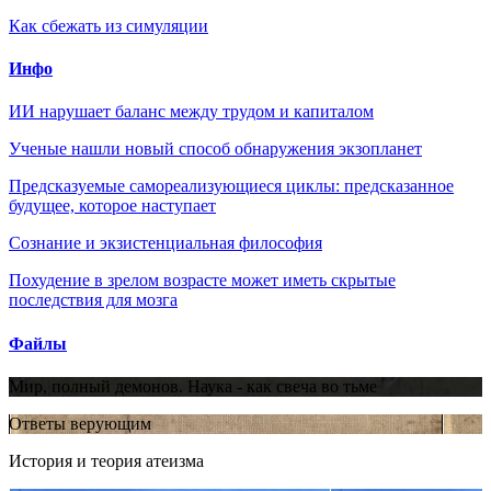
Как сбежать из симуляции
Инфо
ИИ нарушает баланс между трудом и капиталом
Ученые нашли новый способ обнаружения экзопланет
Предсказуемые самореализующиеся циклы: предсказанное
будущее, которое наступает
Сознание и экзистенциальная философия
Похудение в зрелом возрасте может иметь скрытые
последствия для мозга
Файлы
Мир, полный демонов. Наука - как свеча во тьме
Ответы верующим
История и теория атеизма