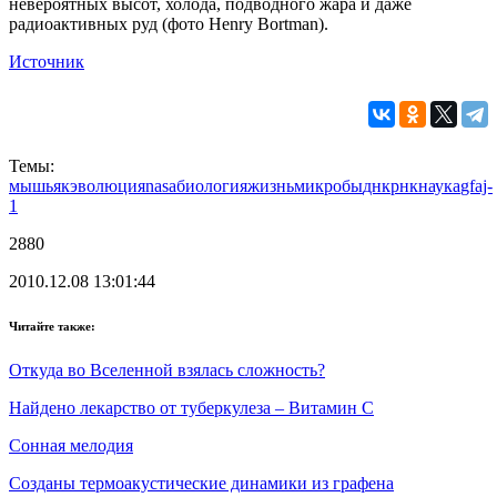
невероятных высот, холода, подводного жара и даже
радиоактивных руд (фото Henry Bortman).
Источник
Темы:
мышьяк
эволюция
nasa
биология
жизнь
микробы
днк
рнк
наука
gfaj-
1
2880
2010.12.08 13:01:44
Читайте также:
Откуда во Вселенной взялась сложность?
Найдено лекарство от туберкулеза – Витамин С
Сонная мелодия
Созданы термоакустические динамики из графена