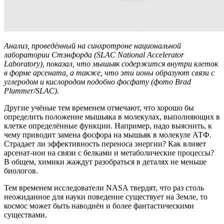
Анализ, проведённый на синхротроне национальной
лаборатории Стэнфорда (SLAC National Accelerator
Laboratory), показал, что мышьяк содержится внутри клеток
в форме арсената, а также, что эти ионы образуют связи с
углеродом и кислородом подобно фосфату (фото Brad
Plummer/SLAC).
Другие учёные тем временем отмечают, что хорошо бы
определить положение мышьяка в молекулах, выполняющих в
клетке определённые функции. Например, надо выяснить, к
чему приводит замена фосфора на мышьяк в молекуле АТФ.
Страдает ли эффективность переноса энергии? Как влияет
арсенат-ион на связи с белками и метаболические процессы?
В общем, химики жаждут разобраться в деталях не меньше
биологов.
Тем временем исследователи NASA твердят, что раз столь
неожиданное для науки поведение существует на Земле, то
космос может быть наводнён и более фантастическими
существами.