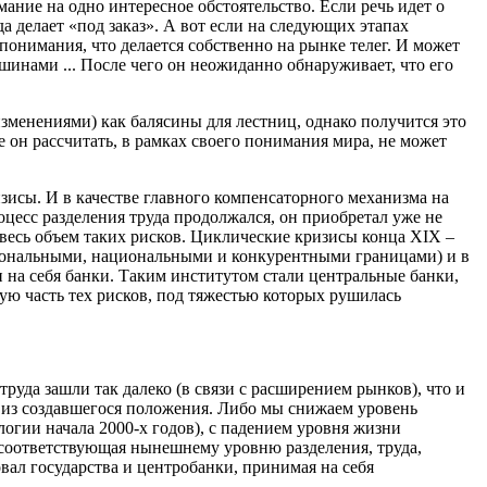
ание на одно интересное обстоятельство. Если речь идет о
да делает «под заказ». А вот если на следующих этапах
 понимания, что делается собственно на рынке телег. И может
шинами ... После чего он неожиданно обнаруживает, что его
зменениями) как балясины для лестниц, однако получится это
е он рассчитать, в рамках своего понимания мира, не может
зисы. И в качестве главного компенсаторного механизма на
цесс разделения труда продолжался, он приобретал уже не
я весь объем таких рисков. Циклические кризисы конца XIX –
ы зональными, национальными и конкурентными границами) и в
и на себя банки. Таким институтом стали центральные банки,
ную часть тех рисков, под тяжестью которых рушилась
руда зашли так далеко (в связи с расширением рынков), что и
да из создавшегося положения. Либо мы снижаем уровень
логии начала 2000-х годов), с падением уровня жизни
, соответствующая нынешнему уровню разделения, труда,
вал государства и центробанки, принимая на себя