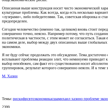
Описанная выше конструкция носит чисто экономический хара
культурные проблемы. Как всегда, когда есть несколько вариан
«лузерами», либо победителями. Так, советская оборонка и ста
предопределен.
Сегодня человечество (именно так, целиком) вновь стоит перед
совершенно точно, неясно. Например потому, что путь созда
политическая в частности, с этим может не согласиться. Такая
на самом деле, выбор между двух описанных выше глобальных с
экономики.
Я не буду сейчас продолжать это обсуждение. Тема достаточно 
всплывают проблемы реакции элит, что неминуемо приводит к 
выбор неизбежен, сам факт его существования носит абсолютно
группировок, результат которого совершенно неясен. И к теме э
М. Хазин
Темы:
риски
фрс
вто
экономика
сша
михаил хазин
о проблеме эко
2399