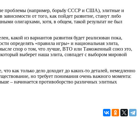
ые проблемы (например, борьбу СССР и США), элитные и
 зависимости от того, как пойдет развитие, станут либо
ными олигархами, хотя, в общем, такой результат не был
лен, какой из вариантов развития будет реализован пока,
сти определять «правила игры» и национальная элита,
м смысле спор о том, что лучше, ВТО или Таможенный союз это,
, который выберет наша элита, совпадет с выбором мировой
, что как только дело доходит до каких-то деталей, немедленно
уществование, но требует понимания очень важного момента:
альше – начинается противоборство различных элитных