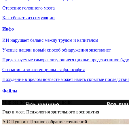
Старение головного мозга
Как сбежать из симуляции
Инфо
ИИ нарушает баланс между трудом и капиталом
Ученые нашли новый способ обнаружения экзопланет
Предсказуемые самореализующиеся циклы: предсказанное будущ
Сознание и экзистенциальная философия
Похудение в зрелом возрасте может иметь скрытые последствия
Файлы
Мир без политики, нищеты и войн
Глаз и мозг. Психология зрительного восприятия
А.С.Пушкин. Полное собрание сочинений