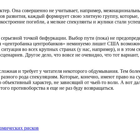
ктер. Она совершенно не учитывает, например, межнациональн
тов развития, каждый формирует свою элитную группу, которые, в
нкостроение погибли, а мелкие спекулянты и жулики стали успеш
 серьезной точкой бифуркации. Выбор пути (пока) не предопреде
ния «центробанка центробанков» неминуемо лишит США возможно
 е ситуация во всех крупных странах (у нас, например), и в это
ценариев. Другое дело, что вовсе не очевидно, что тот вариант
сложная и требует у читателя некоторого обдумывания. Тем более
разного рода спекуляциям. Которые, конечно, имеют право на с
 объективный характер, не зависящий от чьей-то воли. А вот д
того противоборства я еще не раз буду возвращаться.
номических рисков