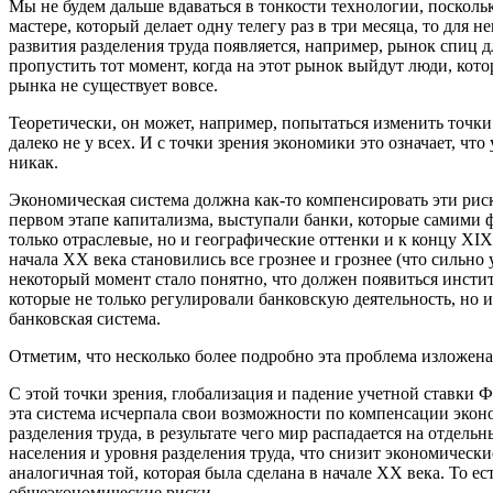
Мы не будем дальше вдаваться в тонкости технологии, поскольк
мастере, который делает одну телегу раз в три месяца, то для 
развития разделения труда появляется, например, рынок спиц дл
пропустить тот момент, когда на этот рынок выйдут люди, кот
рынка не существует вовсе.
Теоретически, он может, например, попытаться изменить точки
далеко не у всех. И с точки зрения экономики это означает, ч
никак.
Экономическая система должна как-то компенсировать эти рис
первом этапе капитализма, выступали банки, которые самими ф
только отраслевые, но и географические оттенки и к концу XIX
начала ХХ века становились все грознее и грознее (что сильн
некоторый момент стало понятно, что должен появиться институ
которые не только регулировали банковскую деятельность, но 
банковская система.
Отметим, что несколько более подробно эта проблема изложена 
С этой точки зрения, глобализация и падение учетной ставки Ф
эта система исчерпала свои возможности по компенсации эконо
разделения труда, в результате чего мир распадается на отдел
населения и уровня разделения труда, что снизит экономическ
аналогичная той, которая была сделана в начале ХХ века. То е
общеэкономические риски.