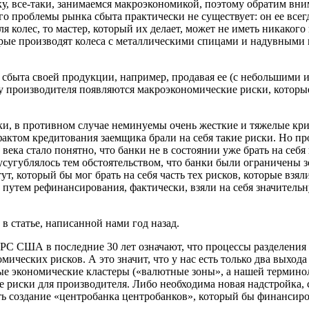
у, все-таки, занимаемся макроэкономикой, поэтому обратим вним
него проблемы рынка сбыта практически не существует: он ее всег
я колес, то мастер, который их делает, может не иметь никакого
орые производят колеса с металлическими спицами и надувными 
 сбыта своей продукции, например, продавая ее (с небольшими и
то у производителя появляются макроэкономические риски, которы
ки, в противном случае неминуемы очень жесткие и тяжелые кри
актом кредитования заемщика брали на себя такие риски. Но про
 века стало понятно, что банки не в состоянии уже брать на себ
о усугублялось тем обстоятельством, что банки были ограничен
т, который бы мог брать на себя часть тех рисков, которые взял
и путем рефинансирования, фактически, взяли на себя значитель
в статье, написанной нами год назад.
РС США в последние 30 лет означают, что процессы разделения т
мических рисков. А это значит, что у нас есть только два выхо
ьные экономические кластеры («валютные зоны», а нашей термино
ие риски для производителя. Либо необходима новая надстройка
сть создание «центробанка центробанков», который бы финансиро