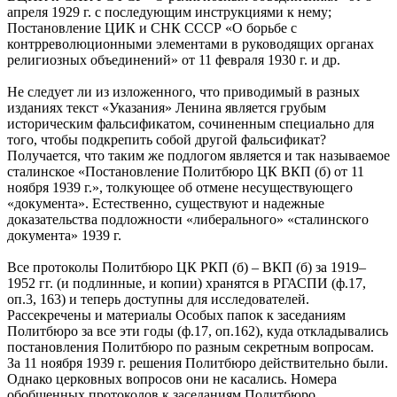
апреля 1929 г. с последующим инструкциями к нему;
Постановление ЦИК и СНК СССР «О борьбе с
контрреволюционными элементами в руководящих органах
религиозных объединений» от 11 февраля 1930 г. и др.
Не следует ли из изложенного, что приводимый в разных
изданиях текст «Указания» Ленина является грубым
историческим фальсификатом, сочиненным специально для
того, чтобы подкрепить собой другой фальсификат?
Получается, что таким же подлогом является и так называемое
сталинское «Постановление Политбюро ЦК ВКП (б) от 11
ноября 1939 г.», толкующее об отмене несуществующего
«документа». Естественно, существуют и надежные
доказательства подложности «либерального» «сталинского
документа» 1939 г.
Все протоколы Политбюро ЦК РКП (б) – ВКП (б) за 1919–
1952 гг. (и подлинные, и копии) хранятся в РГАСПИ (ф.17,
оп.3, 163) и теперь доступны для исследователей.
Рассекречены и материалы Особых папок к заседаниям
Политбюро за все эти годы (ф.17, оп.162), куда откладывались
постановления Политбюро по разным секретным вопросам.
За 11 ноября 1939 г. решения Политбюро действительно были.
Однако церковных вопросов они не касались. Номера
обобщенных протоколов к заседаниям Политбюро