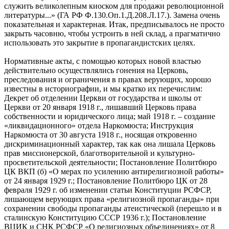
служить великолепным киоском для продажи революционной
литературы...» (ГА РФ Ф.130.Оп.1.Д.208.Л.17.). Замена очень
показательная и характерная. Итак, предписывалось не просто
закрыть часовню, чтобы устроить в ней склад, а прагматично
использовать это закрытие в пропагандистских целях.
Нормативные акты, с помощью которых новой властью
действительно осуществлялись гонения на Церковь,
преследования и ограничения в правах верующих, хорошо
известны в историографии, и мы кратко их перечислим:
Декрет об отделении Церкви от государства и школы от
Церкви от 20 января 1918 г., лишавший Церковь права
собственности и юридического лица; май 1918 г. – создание
«ликвидационного» отдела Наркомюста; Инструкция
Наркомюста от 30 августа 1918 г., носящая откровенно
дискриминационный характер, так как она лишала Церковь
прав миссионерской, благотворительной и культурно-
просветительской деятельности; Постановление Политбюро
ЦК ВКП (б) «О мерах по усилению антирелигиозной работы»
от 24 января 1929 г.; Постановление Политбюро ЦК от 28
февраля 1929 г. об изменении статьи Конституции РСФСР,
лишающем верующих права «религиозной пропаганды» при
сохранении свободы пропаганды атеистической (перешло и в
сталинскую Конституцию СССР 1936 г.); Постановление
ВЦИК и СНК РСФСР «О религиозных объединениях» от 8