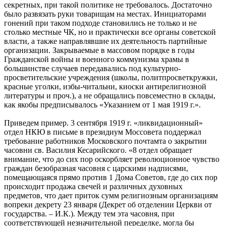
секретных, при такой политике не требовалось. Достаточно
было развязать руки товарищам на местах. Инициаторами
гонений при таком подходе становились не только и не
столько местные ЧК, но и практически все органы советской
власти, а также направлявшие их деятельность партийные
организации. Закрываемые в массовом порядке в годы
Гражданской войны и военного коммунизма храмы в
большинстве случаев передавались под культурно-
просветительские учреждения (школы, политпросветкружки,
красные уголки, избы-читальни, киоски антирелигиозной
литературы и проч.), а не обращались повсеместно в склады,
как якобы предписывалось «Указанием от 1 мая 1919 г.».
Приведем пример. 3 сентября 1919 г. «ликвидационный»
отдел НКЮ в письме в президиум Моссовета поддержал
требование работников Московского почтамта о закрытии
часовни св. Василия Кесарийского. «8 отдел обращает
внимание, что до сих пор оскорбляет революционное чувство
граждан безобразная часовня с царскими надписями,
помещающаяся прямо против 1 Дома Советов, где до сих пор
происходит продажа свечей и различных духовных
предметов, что дает приток сумм религиозным организациям
вопреки декрету 23 января (Декрет об отделении Церкви от
государства. – И.К.). Между тем эта часовня, при
соответствующей незначительной переделке, могла бы