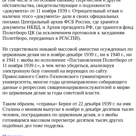
обстоятельства, свидетельствующие о подложности
«документа» от 11 ноября 1939 г. Отрицательный отзыв о
наличии этого «документа» дали в своих официальных
письмах Центральный архив ФСБ России, где хранятся
документы НКВД, и Архив президента РФ, где хранится фонд
Политбюро ЦК (за исключением протоколов к заседаниям
Политбюро, переданных в РГАСПИ).
Не существовало никакой массовой амнистии осужденных по
церковным делам ни в ноябре-декабре 1939 г., ни в 1940 г., ни
в 1941 г. якобы во исполнение «Постановления Политбюро от
11 ноября 1939 г.», в чем легко убедиться, анализируя
электронную базу гонений на верующих по сайту
Православного Свято-Тихоновского гуманитарного
университета, многие годы целенаправленно собирающего
данные о репрессиях священноцерковнослужителей и мирян
по церковным делам за годы советской власти.
Таким образом, «справка» Берии от 22 декабря 1939 г. на имя
Сталина о мнимом выпуске в ноябре и декабре десятков тысяч
человек, пострадавших по церковным делам, и о якобы
готовящемся массовом пересмотре десятков тысяч других
подобных дел тоже подделка.