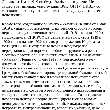
Ленина от 1 мая 1919 г.» будто бы было выпущено. Не
существует никаких «инструкций ВЧК–ОГПУ–НКВД» со
ссылками на это «указание», нет никаких документов о его
исполнении.
Кроме того, содержание мнимого «Указания Ленина от 1 мая
1919 г.» прямо противоречит фактической стороне истории
церковно-государственных отношений 1918 – начала 1920-х
гг. Документы СНК РСФСР свидетельствуют, что в 1919 и
1920 гг. и в начале 1920-х гг. по распоряжению Наркомата
юстиции РСФСР отдельные церкви неоднократно
передавались в распоряжение общин верующих, а решения
местных властей об их закрытии отменялись. При действии
«Указания Ленина от 1 мая 1919 г.» или подобного ему
документа это было бы совершенно невозможно.
Основным механизмом гонений на Церковь и религию в годы
Гражданской войны со стороны центральной большевистской
власти было сознательное и молчаливое попустительство.
Так, местным властям со стороны центра негласно давался
своего рода карт-бланш, они могли более или менее свободно
действовать в духе своего революционного правосознания и
сообразовываясь с конкретной обстановкой. Такая практика
позволяла центру выгодно дистанцироваться от многих
непопулярных антицерковных акций. Никаких директивных,
погромных, централизованных, всеобщих указаний, даже