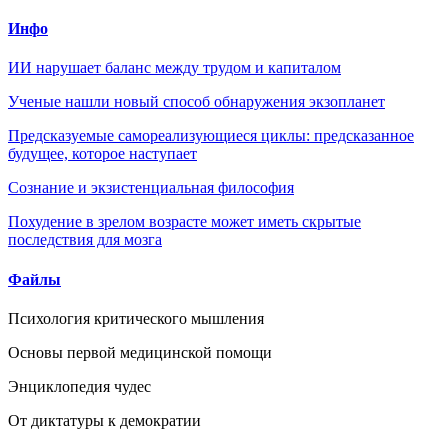
Инфо
ИИ нарушает баланс между трудом и капиталом
Ученые нашли новый способ обнаружения экзопланет
Предсказуемые самореализующиеся циклы: предсказанное
будущее, которое наступает
Сознание и экзистенциальная философия
Похудение в зрелом возрасте может иметь скрытые
последствия для мозга
Файлы
Психология критического мышления
Основы первой медицинской помощи
Энциклопедия чудес
От диктатуры к демократии