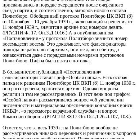
присваивались в порядке очередности после очередного
съезда партии, и соответственно, выборов нового состава
Политбюро. Обобщенный протокол Политбюро ЦК ВКП (б)
от 10 ноября – 10 декабря 1939 г., включающий и решения от
11 ноября 1939 г., значится в архиве под номером девять.
(РГАСПИ.Ф. 17. Оп.3.Д.1016.) А в опубликованном
«Постановлении» у протокола Политбюро значится номер
восемьдесят восемь! Это доказывает, что фальсификаторы
никогда не работали в архивах, они не дали себе труда
ознакомиться даже с порядковыми номерами протоколов
Политбюро. Цифра была взята с потолка.
В большинстве публикаций «Постановления»
фальсификаторы ставят гриф «Особая папка». Есть особая
папка и к решениям Политбюро ЦК ВКП (б) 11 ноября 1939 г.,
она рассекречена, хранится в архиве. Однако вопросы
религии и там не рассматривались. В этот день под грифом
«Особой папки» рассматривался вопрос «об увеличении
численности и материальном обеспечении конвойных войск
НКВД», «о пересмотре караульной службы» и вопрос
Комиссии обороны (РГАСПИ Ф.17.Оп.162.Д.26.Л.107, 108.).
Отметим, что за весь 1939 г. на Политбюро вообще не
рассматривалось никаких церковных и религиозных вопросов
(в том числе и по особым папкам). Перечислим и другие