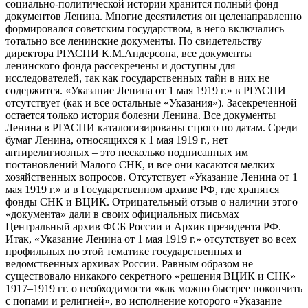
социально-политической истории хранится полный фонд
документов Ленина. Многие десятилетия он целенаправленно
формировался советским государством, в него включались
тотально все ленинские документы. По свидетельству
директора РГАСПИ К.М.Андерсона, все документы
ленинского фонда рассекречены и доступны для
исследователей, так как государственных тайн в них не
содержится. «Указание Ленина от 1 мая 1919 г.» в РГАСПИ
отсутствует (как и все остальные «Указания»). Засекреченной
остается только история болезни Ленина. Все документы
Ленина в РГАСПИ каталогизированы строго по датам. Среди
бумаг Ленина, относящихся к 1 мая 1919 г., нет
антирелигиозных – это несколько подписанных им
постановлений Малого СНК, и все они касаются мелких
хозяйственных вопросов. Отсутствует «Указание Ленина от 1
мая 1919 г.» и в Государственном архиве РФ, где хранятся
фонды СНК и ВЦИК. Отрицательный отзыв о наличии этого
«документа» дали в своих официальных письмах
Центральный архив ФСБ России и Архив президента РФ.
Итак, «Указание Ленина от 1 мая 1919 г.» отсутствует во всех
профильных по этой тематике государственных и
ведомственных архивах России. Равным образом не
существовало никакого секретного «решения ВЦИК и СНК»
1917–1919 гг. о необходимости «как можно быстрее покончить
с попами и религией», во исполнение которого «Указание