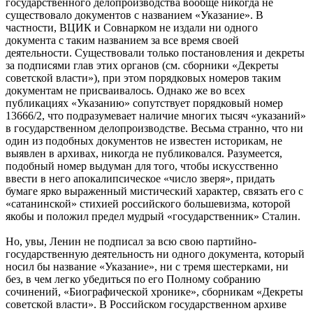
государственного делопроизводства вообще никогда не
существовало документов с названием «Указание». В
частности, ВЦИК и Совнарком не издали ни одного
документа с таким названием за все время своей
деятельности. Существовали только постановления и декреты
за подписями глав этих органов (см. сборники «Декреты
советской власти»), при этом порядковых номеров таким
документам не присваивалось. Однако же во всех
публикациях «Указанию» сопутствует порядковый номер
13666/2, что подразумевает наличие многих тысяч «указаний»
в государственном делопроизводстве. Весьма странно, что ни
один из подобных документов не известен историкам, не
выявлен в архивах, никогда не публиковался. Разумеется,
подобный номер выдуман для того, чтобы искусственно
ввести в него апокалипсическое «число зверя», придать
бумаге ярко выраженный мистический характер, связать его с
«сатанинской» стихией российского большевизма, которой
якобы и положил предел мудрый «государственник» Сталин.
Но, увы, Ленин не подписал за всю свою партийно-
государственную деятельность ни одного документа, который
носил бы название «Указание», ни с тремя шестерками, ни
без, в чем легко убедиться по его Полному собранию
сочинений, «Биографической хронике», сборникам «Декреты
советской власти». В Российском государственном архиве