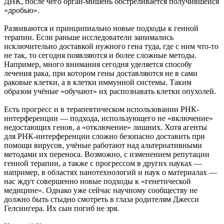
ДНК, после чего орган-мишень обстреливается получившейся
«дробью».
Развиваются и принципиально новые подходы к генной
терапии. Если раньше исследователи занимались
исключительно доставкой нужного гена туда, где с ним что-то
не так, то сегодня появляются и более сложные методы.
Например, много внимания сегодня уделяется способу
лечения рака, при котором гены доставляются не в сами
раковые клетки, а в клетки иммунной системы. Таким
образом учёные «обучают» их распознавать клетки опухолей.
Есть прогресс и в терапевтическом использовании РНК-
интерференции — подхода, использующего не «включение»
недостающих генов, а «отключение» лишних. Хотя агенты
для РНК-интерференции сложно безопасно доставить при
помощи вирусов, учёные работают над альтернативными
методами их переноса. Возможно, с изменением репутации
генной терапии, а также с прогрессом в других науках —
например, в областях нанотехнологий и наук о материалах —
нас ждут совершенно новые подходы к «генетической
медицине». Однако уже сейчас научному сообществу не
должно быть стыдно смотреть в глаза родителям Джесси
Гелсингера. Их сын погиб не зря.