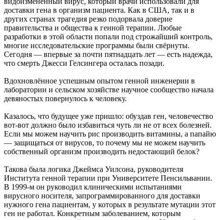
видоизменённый вирус, который врачи использовали для
доставки гена в организм пациента. Как в США, так и в
других странах трагедия резко подорвала доверие
правительства и общества к генной терапии. Любые
разработки в этой области попали под строжайший контроль,
многие исследовательские программы были свёрнуты.
Сегодня — впервые за почти пятнадцать лет — есть надежда,
что смерть Джесси Гелсингера осталась позади.
Вдохновлённое успешным опытом генной инженерии в
лаборатории и сельском хозяйстве научное сообщество начала
девяностых повернулось к человеку.
Казалось, что будущее уже пришло: обуздав ген, человечество
вот-вот должно было избавиться чуть ли не от всех болезней.
Если мы можем научить рис производить витамины, а папайю
— защищаться от вирусов, то почему мы не можем научить
собственный организм производить недостающий белок?
Такова была логика Джеймса Уилсона, руководителя
Института генной терапии при Университете Пенсильвании.
В 1999-м он руководил клиническими испытаниями
вирусного носителя, запрограммированного для доставки
нужного гена пациентам, у которых в результате мутации этот
ген не работал. Конкретным заболеванием, которым