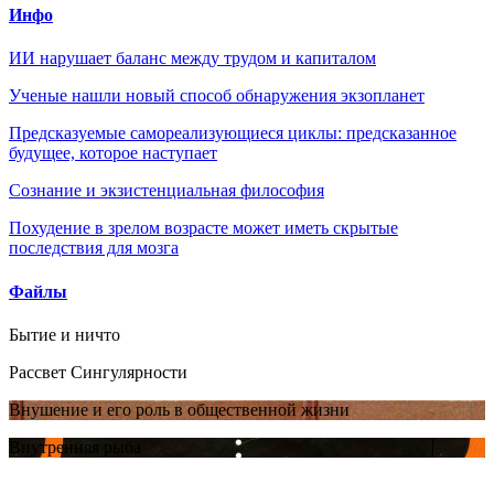
Инфо
ИИ нарушает баланс между трудом и капиталом
Ученые нашли новый способ обнаружения экзопланет
Предсказуемые самореализующиеся циклы: предсказанное
будущее, которое наступает
Сознание и экзистенциальная философия
Похудение в зрелом возрасте может иметь скрытые
последствия для мозга
Файлы
Бытие и ничто
Рассвет Сингулярности
Внушение и его роль в общественной жизни
Внутренняя рыба