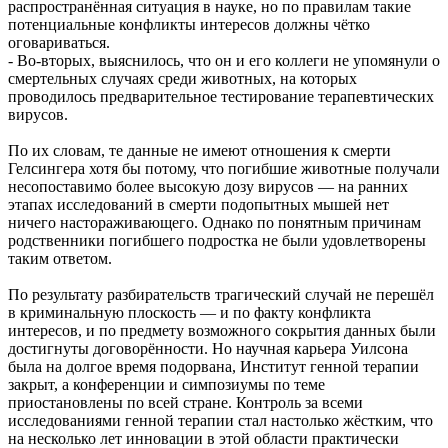
распространённая ситуация в науке, но по правилам такие
потенциальные конфликты интересов должны чётко
оговариваться.
- Во-вторых, выяснилось, что он и его коллеги не упомянули о
смертельных случаях среди животных, на которых
проводилось предварительное тестирование терапевтических
вирусов.
По их словам, те данные не имеют отношения к смерти
Гелсингера хотя бы потому, что погибшие животные получали
несопоставимо более высокую дозу вирусов — на ранних
этапах исследований в смерти подопытных мышей нет
ничего настораживающего. Однако по понятным причинам
родственники погибшего подростка не были удовлетворены
таким ответом.
По результату разбирательств трагический случай не перешёл
в криминальную плоскость — и по факту конфликта
интересов, и по предмету возможного сокрытия данных были
достигнуты договорённости. Но научная карьера Уилсона
была на долгое время подорвана, Институт генной терапии
закрыт, а конференции и симпозиумы по теме
приостановлены по всей стране. Контроль за всеми
исследованиями генной терапии стал настолько жёстким, что
на несколько лет инновации в этой области практически