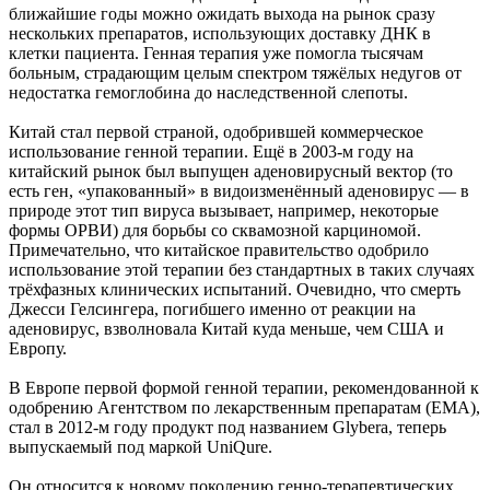
ближайшие годы можно ожидать выхода на рынок сразу
нескольких препаратов, использующих доставку ДНК в
клетки пациента. Генная терапия уже помогла тысячам
больным, страдающим целым спектром тяжёлых недугов от
недостатка гемоглобина до наследственной слепоты.
Китай стал первой страной, одобрившей коммерческое
использование генной терапии. Ещё в 2003-м году на
китайский рынок был выпущен аденовирусный вектор (то
есть ген, «упакованный» в видоизменённый аденовирус — в
природе этот тип вируса вызывает, например, некоторые
формы ОРВИ) для борьбы со сквамозной карциномой.
Примечательно, что китайское правительство одобрило
использование этой терапии без стандартных в таких случаях
трёхфазных клинических испытаний. Очевидно, что смерть
Джесси Гелсингера, погибшего именно от реакции на
аденовирус, взволновала Китай куда меньше, чем США и
Европу.
В Европе первой формой генной терапии, рекомендованной к
одобрению Агентством по лекарственным препаратам (EMA),
стал в 2012-м году продукт под названием Glybera, теперь
выпускаемый под маркой UniQure.
Он относится к новому поколению генно-терапевтических