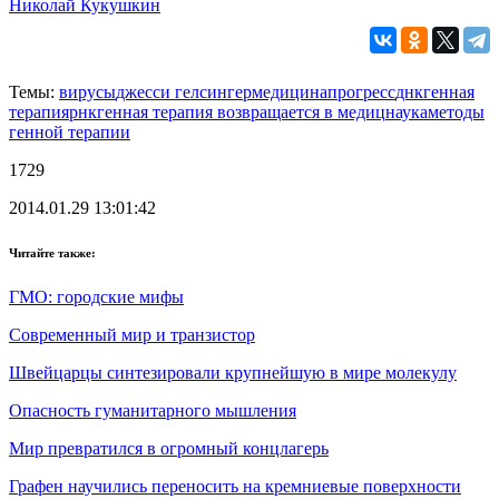
Николай Кукушкин
Темы:
вирусы
джесси гелсингер
медицина
прогресс
днк
генная
терапия
рнк
генная терапия возвращается в медиц
наука
методы
генной терапии
1729
2014.01.29 13:01:42
Читайте также:
ГМО: городские мифы
Современный мир и транзистор
Швейцарцы синтезировали крупнейшую в мире молекулу
Опасность гуманитарного мышления
Мир превратился в огромный концлагерь
Графен научились переносить на кремниевые поверхности