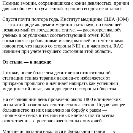
Помимо эмоций, сохранившихся с конца девяностых, причин
для «особого» статуса генной терапии сегодня не осталось.
Спустя почти полтора года, Институт медицины США (IOM)
— что-то вроде академии медицинских наук, но имеющей
независимый от государства статус, — рассмотрел жалобу
учёных и опубликовал соответствующий отчёт. IOM
согласился с требованиями исследователей: в отчёте прямо
говорится, что надзор со стороны NIH и, в частности, RAC
излишен при учёте текущего состояния этой области.
От стыда — к надежде
Похоже, после более чем десятилетия относительной
стагнации генная терапия наконец-то избавляется от
призраков прошлого и начинает набирать как успешный
медицинский опыт, так и доверие со стороны общества.
На сегодняшний день проведено около 1800 клинических
испытаний различных генетических агентов. Подавляющее
большинство из них нацелено на борьбу с раком —
«поломки» генов в тех или иных клетках почти всегда
ответственны за рост злокачественных опухолей.
Многие испытания находятся в финальной стадии — в