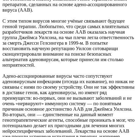
препаратов, сделанных на основе адено-ассоциированного
вируса (ААВ).
С этим типом вирусов многие учёные связывают будущее
генной терапии. Любопытно, что среди самых влиятельных
разработчиков лекарств на основе ААВ оказалась научная
группа Джеймса Уилсона, на чьи плечи легла ответственность
за смерть Джесси Гелсингера в 1999-м. В попытке
восстановить научную репутацию Уилсон сотоварищи
сконцентрировали внимание на поиске безопасных
альтернатив аденовирусам, которые принесли им столько
неприятностей.
Адено-ассоциированные вирусы часто сопутствуют
аденовирусным инфекциям (отсюда их название), но никак не
связаны с ними по своему устройству. Они не так эффективны
в доставке генов, как аденовирусы, но имеют ряд
преимуществ: во-первых, они не вызывают заболеваний и не
очень «нервируют» иммунную систему — по понятным
причинам основное достоинство ААВ для Джеймса Уилсона.
Во-вторых, они — единственные на данный момент
генотерапевтические агенты, способные проникать в мозг, что
потенциально делает их пригодными для лечения многих
нейроспецифичных заболеваний. Лекарства на основе ААВ
уже прошли успешные испытания в терапии, например,