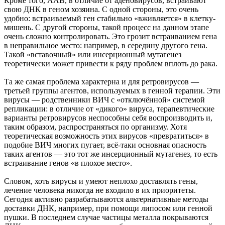
Кроме того, ААВ, в отличие от аденовирусов, встраивают
свою ДНК в геном хозяина. С одной стороны, это очень
удобно: встраиваемый ген стабильно «вживляется» в клетку-
мишень. С другой стороны, такой процесс на данном этапе
очень сложно контролировать. Это грозит встраиванием гена
в неправильное место: например, в середину другого гена.
Такой «вставочный» или инсерционный мутагенез
теоретически может привести к ряду проблем вплоть до рака.
Та же самая проблема характерна и для ретровирусов —
третьей группы агентов, используемых в генной терапии. Эти
вирусы — родственники ВИЧ с «отключённой» системой
репликации: в отличие от «дикого» вируса, терапевтические
варианты ретровирусов неспособны себя воспроизводить и,
таким образом, распространяться по организму. Хотя
теоретическая возможность этих вирусов «превратиться» в
подобие ВИЧ многих пугает, всё-таки основная опасность
таких агентов — это тот же инсерционный мутагенез, то есть
встраивание генов «в плохое место».
Словом, хоть вирусы и умеют неплохо доставлять гены,
лечение человека никогда не входило в их приоритеты.
Сегодня активно разрабатываются альтернативные методы
доставки ДНК, например, при помощи липосом или генной
пушки. В последнем случае частицы металла покрываются