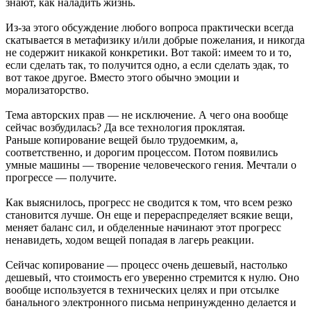
знают, как наладить жизнь.
Из-за этого обсуждение любого вопроса практически всегда
скатывается в метафизику и/или добрые пожелания, и никогда
не содержит никакой конкретики. Вот такой: имеем то и то,
если сделать так, то получится одно, а если сделать эдак, то
вот такое другое. Вместо этого обычно эмоции и
морализаторство.
Тема авторских прав — не исключение. А чего она вообще
сейчас возбудилась? Да все технология проклятая.
Раньше копирование вещей было трудоемким, а,
соответственно, и дорогим процессом. Потом появились
умные машины — творение человеческого гения. Мечтали о
прогрессе — получите.
Как выяснилось, прогресс не сводится к том, что всем резко
становится лучше. Он еще и перераспределяет всякие вещи,
меняет баланс сил, и обделенные начинают этот прогресс
ненавидеть, ходом вещей попадая в лагерь реакции.
Сейчас копирование — процесс очень дешевый, настолько
дешевый, что стоимость его уверенно стремится к нулю. Оно
вообще используется в технических целях и при отсылке
банального электронного письма непринужденно делается и