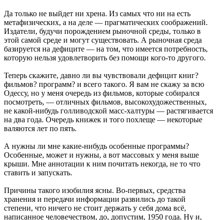
Да только не выйдет ни хрена. Из самых что ни на есть
метафизических, а на деле — прагматических соображений.
Издатели, будучи порождением рыночной среды, только в
этой самой среде и могут существовать. А рыночная среда
базируется на дефиците — на том, что имеется потребность,
которую нельзя удовлетворить без помощи кого-то другого.
Теперь скажите, давно ли вы чувствовали дефицит книг?
фильмов? программ? и всего такого. Я вам не скажу за всю
Одессу, но у меня очередь из фильмов, которые собирался
посмотреть, — отличных фильмов, высокохудожественных,
не какой-нибудь голливодской масс-халтуры — растягивается
на два года. Очередь книжек и того похлеще — некоторые
валяются лет по пять.
А нужны ли мне какие-нибудь особенные программы?
Особенные, может и нужны, а вот массовых у меня выше
крыши. Мне аннотации к ним почитать некогда, не то что
ставить и запускать.
Причины такого изобилия ясны. Во-первых, средства
хранения и передачи информации развились до такой
степени, что ничего не стоит держать у себя дома всё,
написанное человечеством, до, допустим, 1950 года. Ну и,