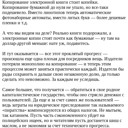
Копирование электронной книги стоит копейки.
Копирование бумажной до нуля не упало, но все-таки
подешевело. Вместо линотипов теперь автоматические
фотонаборные автоматы, вместо литых букв — более дешевые
пленки и т.д.
А что мы видим на деле? Реально книги подорожали, а
электронные копии стоят почти как бумажные — ну там на
доллар-другой меньше: нате уж, подавитесь.
И тут оказывается — все этот проклятый прогресс —
произошла еще одна плохая для посредников вещь. Издатели
потеряли монополию на копирование — и теперь этим
процессом может заняться практически каждый. Издатели бы
рады сохранить и дальше свою незаконную долю, да только
сделать это невозможно. За каждым не уследишь.
Самое большее, что получается — обратиться в свое родное
капиталистическое государство, чтобы оно стрясло денежки с
пользователей. Да еще и за счет самих же пользователей —
ведь затраты на юридическое преследование так называемого
«пиратства» компенсируются из общих налогов. Не мытьем,
так катанием. Пусть часть сэкономленного уйдет на
полицейских ищеек, но и читателям пусть достанется шиш с
маслом, а не экономия за счет технического прогресса.