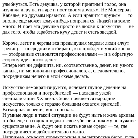
улыбнуться. Есть девушка, у которой приятный голос, она
изучила игру на гитаре и поет своим друзьям. Не Монсеррат
Кабалье, но друзьям нравится. А если нравится друзьям — то
вполне еще может кому-нибудь понравится. Людей на земле
много. И поет эта девушка просто из любви к искусству — не
для того, чтобы заработать кучу денег и стать звездой.
Короче, летит к чертям вся предыдущая модель: люди алчут
зрелищ — посредники отбирают, кто пройдет в узкий канал
— отобранные становятся профессионалами — и в обратную
сторону идет поток денег.
Теперь нет ни дефицита, ни, соответственно, денег, ни узкого
канала, ни монополии профессионалов, а, следовательно,
посредникам нечего в этой схеме делать.
Искусство демократизируется, исчезает глупое деление на
профессионалов и потребителей — наследие узкой
специализации XX века. Снова появляется народное
искусство, только с гораздо большим охватом зрителей.
Всемирная деревня, вона оно как.
И умные люди в такой ситуации не будут ныть и жечь архивы,
чтобы еще на годик продлить свое убогое и никому не нужное
существование. А будут они искать новые сферы — те, где
посредничество действительно нужно.
Например, откроют корректорские и редакторские бюро, куда