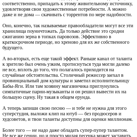
соответственно, припадать к этому живительному источнику,
удовлетворяя свои художественные потребности. А можно
даже и не дома — скачивать с торрентов по мере надобности.
Оно, конечно, так называемые правообладатели могут все эти
хранилища поуничтожать. Да только действие это сродни
сжиганию зерна в топках паровозов. Эффективно в
краткосрочном периоде, но хреново для их же собственного
будущего.
А во-вторых, есть еще такой эффект. Раньше канал от таланта
к зрителю был очень узким, протиснуться туда могли далеко
не все, вплоть до того, что полагалось приходится на
случайные обстоятельства. Столичный режиссер заехал в
провинциальный дом культуры и заметил исполнительницу
Бабы-Яги. Или там хозяину магазинчика приглунулись
симпатичные парни-музыканты и он решил вывести их на
большую сцену. Ну такая в общем ерунда.
А теперь запиши свою песню — и тебе не нужна для этого
суперстудия, выложи клип на ютуб — без продюсеров и
худсоветов, и твои таланты доступны для оценки миллионам.
Более того — не надо даже обладать супер-пупер талантом.
Не все же гении, но и просто милая песенка может заставить