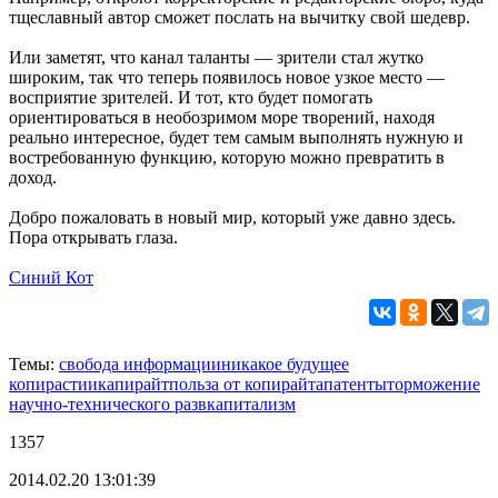
тщеславный автор сможет послать на вычитку свой шедевр.
Или заметят, что канал таланты — зрители стал жутко
широким, так что теперь появилось новое узкое место —
восприятие зрителей. И тот, кто будет помогать
ориентироваться в необозримом море творений, находя
реально интересное, будет тем самым выполнять нужную и
востребованную функцию, которую можно превратить в
доход.
Добро пожаловать в новый мир, который уже давно здесь.
Пора открывать глаза.
Синий Кот
Темы:
свобода информации
никакое будущее
копирастии
капирайт
польза от копирайта
патенты
торможение
научно-технического разв
капитализм
1357
2014.02.20 13:01:39