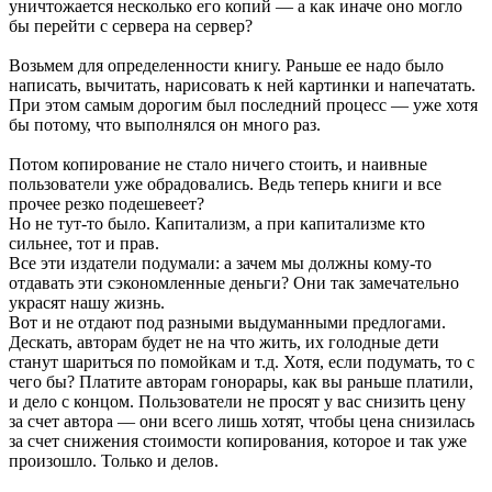
уничтожается несколько его копий — а как иначе оно могло
бы перейти с сервера на сервер?
Возьмем для определенности книгу. Раньше ее надо было
написать, вычитать, нарисовать к ней картинки и напечатать.
При этом самым дорогим был последний процесс — уже хотя
бы потому, что выполнялся он много раз.
Потом копирование не стало ничего стоить, и наивные
пользователи уже обрадовались. Ведь теперь книги и все
прочее резко подешевеет?
Но не тут-то было. Капитализм, а при капитализме кто
сильнее, тот и прав.
Все эти издатели подумали: а зачем мы должны кому-то
отдавать эти сэкономленные деньги? Они так замечательно
украсят нашу жизнь.
Вот и не отдают под разными выдуманными предлогами.
Дескать, авторам будет не на что жить, их голодные дети
станут шариться по помойкам и т.д. Хотя, если подумать, то с
чего бы? Платите авторам гонорары, как вы раньше платили,
и дело с концом. Пользователи не просят у вас снизить цену
за счет автора — они всего лишь хотят, чтобы цена снизилась
за счет снижения стоимости копирования, которое и так уже
произошло. Только и делов.