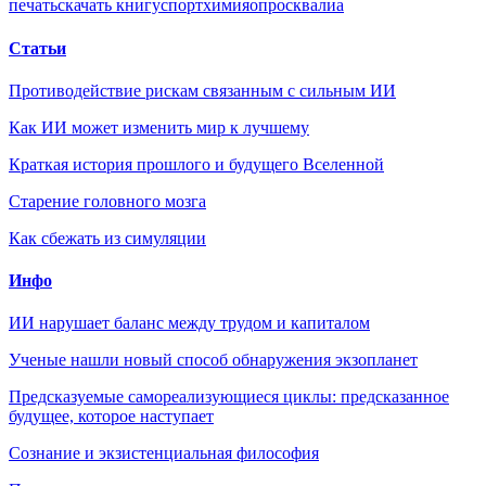
печать
скачать книгу
спорт
химия
опрос
квалиа
Статьи
Противодействие рискам связанным с сильным ИИ
Как ИИ может изменить мир к лучшему
Краткая история прошлого и будущего Вселенной
Старение головного мозга
Как сбежать из симуляции
Инфо
ИИ нарушает баланс между трудом и капиталом
Ученые нашли новый способ обнаружения экзопланет
Предсказуемые самореализующиеся циклы: предсказанное
будущее, которое наступает
Сознание и экзистенциальная философия