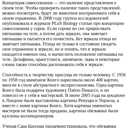
Концепция самосознания — это наличие представления о
своем теле. Чтобы проверить наличие таких представлений,
можно посмотреть, будет ли животное воспринимать себя в
своем отражении. В 2008 году группа исследователей
опубликовала в журнале PLoS Biology статью про концепцию
самосознания у сорок. Если сороке во сне пририсовать
пятнышко на теле, а потом дать зеркало, она замечает
пятнышко и пытается его почистить. Без зеркала птица не
замечает пятнышка. Птица не только в состоянии увидеть
свое отражении в зеркале, но и понять, что в зеркале
находится именно она, и вычислить положение пятнышка на
теле. Дельфины, орангутанги, шимпанзе, львы и некоторые
слоны также способны распознавать себя в зеркале.
Способность к творчеству присуща не только человеку. С 1956
по 1958 год шимпанзе Конго нарисовала около 400 картин,
многие в стиле абстрактного экспрессионизма. Одна картина
Конго была подарена художнику Пабло Пикассо, и он
повесил ее у себя в мастерской. В июне 2005 года на аукционе
в Лондоне были выставлены картины Ренуара и Уорхола, а
вместе с ними картины Конго. Хотя картины именитых
мастеров не были тогда проданы, картины обезьянки были
куплены коллекционером.
Ученая Сара Броснан продемонстрировала, что обезьянки