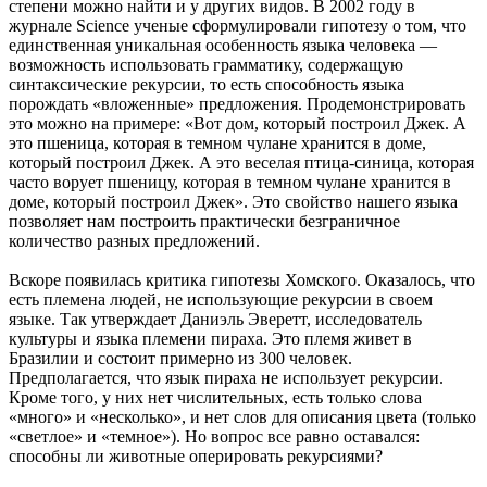
степени можно найти и у других видов. В 2002 году в
журнале Science ученые сформулировали гипотезу о том, что
единственная уникальная особенность языка человека —
возможность использовать грамматику, содержащую
синтаксические рекурсии, то есть способность языка
порождать «вложенные» предложения. Продемонстрировать
это можно на примере: «Вот дом, который построил Джек. А
это пшеница, которая в темном чулане хранится в доме,
который построил Джек. А это веселая птица-синица, которая
часто ворует пшеницу, которая в темном чулане хранится в
доме, который построил Джек». Это свойство нашего языка
позволяет нам построить практически безграничное
количество разных предложений.
Вскоре появилась критика гипотезы Хомского. Оказалось, что
есть племена людей, не использующие рекурсии в своем
языке. Так утверждает Даниэль Эверетт, исследователь
культуры и языка племени пираха. Это племя живет в
Бразилии и состоит примерно из 300 человек.
Предполагается, что язык пираха не использует рекурсии.
Кроме того, у них нет числительных, есть только слова
«много» и «несколько», и нет слов для описания цвета (только
«светлое» и «темное»). Но вопрос все равно оставался:
способны ли животные оперировать рекурсиями?