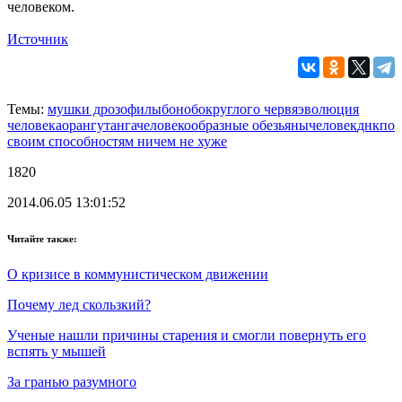
человеком.
Источник
Темы:
мушки дрозофилы
бонобо
круглого червя
эволюция
человека
орангутанга
человекообразные обезьяны
человек
днк
по
своим способностям ничем не хуже
1820
2014.06.05 13:01:52
Читайте также:
О кризисе в коммунистическом движении
Почему лед скользкий?
Ученые нашли причины старения и смогли повернуть его
вспять у мышей
За гранью разумного