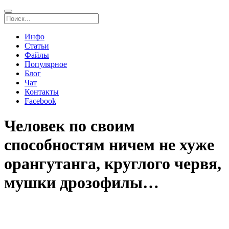
Инфо
Статьи
Файлы
Популярное
Блог
Чат
Контакты
Facebook
Человек по своим
способностям ничем не хуже
орангутанга, круглого червя,
мушки дрозофилы…