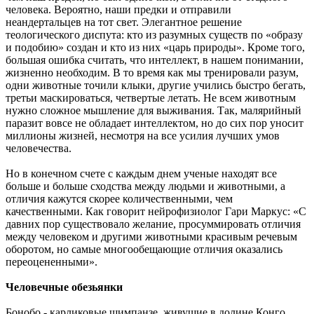
человека. Вероятно, наши предки и отправили
неандертальцев на тот свет. Элегантное решение
теологического диспута: кто из разумных существ по «образу
и подобию» создан и кто из них «царь природы». Кроме того,
большая ошибка считать, что интеллект, в нашем понимании,
жизненно необходим. В то время как мы тренировали разум,
одни животные точили клыки, другие учились быстро бегать,
третьи маскироваться, четвертые летать. Не всем животным
нужно сложное мышление для выживания. Так, малярийный
паразит вовсе не обладает интеллектом, но до сих пор уносит
миллионы жизней, несмотря на все усилия лучших умов
человечества.
Но в конечном счете с каждым днем ученые находят все
больше и больше сходства между людьми и животными, а
отличия кажутся скорее количественными, чем
качественными. Как говорит нейрофизиолог Гари Маркус: «С
давних пор существовало желание, просуммировать отличия
между человеком и другими животными красивым речевым
оборотом, но самые многообещающие отличия оказались
переоцененными».
Человечные обезьянки
Бонобо - карликовые шимпанзе, живущие в долине Конго.