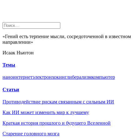
«Гений есть терпение мысли, сосредоточенной в известном
направлении»
Исаак Ньютон
Темы
нано
интернет
электрон
хокинг
либерализм
компьютер
Статьи
Противодействие рискам связанным с сильным ИИ
Как ИИ может изменить мир к лучшему
Краткая история прошлого и будущего Вселенной
Старение головного мозга