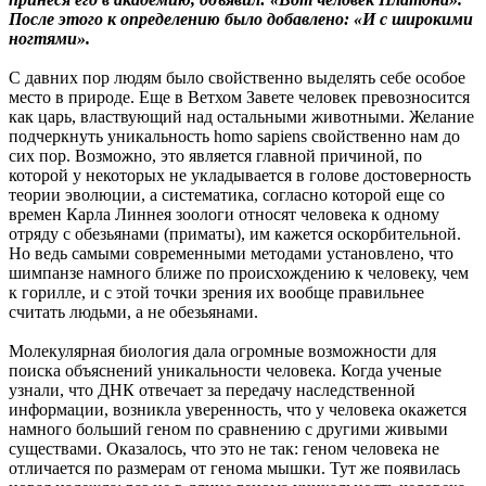
После этого к определению было добавлено: «И с широкими
ногтями».
С давних пор людям было свойственно выделять себе особое
место в природе. Еще в Ветхом Завете человек превозносится
как царь, властвующий над остальными животными. Желание
подчеркнуть уникальность homo sapiens свойственно нам до
сих пор. Возможно, это является главной причиной, по
которой у некоторых не укладывается в голове достоверность
теории эволюции, а систематика, согласно которой еще со
времен Карла Линнея зоологи относят человека к одному
отряду с обезьянами (приматы), им кажется оскорбительной.
Но ведь самыми современными методами установлено, что
шимпанзе намного ближе по происхождению к человеку, чем
к горилле, и с этой точки зрения их вообще правильнее
считать людьми, а не обезьянами.
Молекулярная биология дала огромные возможности для
поиска объяснений уникальности человека. Когда ученые
узнали, что ДНК отвечает за передачу наследственной
информации, возникла уверенность, что у человека окажется
намного больший геном по сравнению с другими живыми
существами. Оказалось, что это не так: геном человека не
отличается по размерам от генома мышки. Тут же появилась