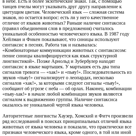
в небе. Есть и более экзотические знаки. Так, с помощью
танцев пчелы могут указывать друг другу направление к
цветущим цветам. Человеческий язык — сложная система
знаков, но остается вопрос: есть ли у него качественное
отличие от языков животных? Раньше наличие синтаксиса
(правил объединения слов в предложения) считалось
уникальной особенностью человеческого языка. В 1987 году
Хейлман и Фикен показывают, что синицы используют
синтаксис в песнях. Работа так и называлась:
«Комбинаторные коммуникации животных с синтаксисом:
пение синицы квалифицируется как язык структурной
лингвистикой». Позже Арнольд и Зубербулер находят
синтаксис в языке мартышек. У мартышек есть два типа
сигналов тревоги — «хак!» и «пьяу!». Последовательность из
звуков «пьяу!» сигнализирует о леопардах, несколько
сигналов «хак!», за которыми следуют сигналы «пьяу!»,
сообщают об угрозе с неба — об орлах. Наконец, комбинации
«пьяу-хак!» в начале любой комбинации звуков являются
сигналом к выдвижению группы. Наличие синтаксиса
оказалось не уникальной чертой языка человека.
Авторитетные лингвисты Хаузер, Хомский и Фитч произвели
ряд исследований в поисках принципиальных отличий языка
животных от языка человека и показали, что практически все
признаки человеческого языка, кроме одного, в той или иной