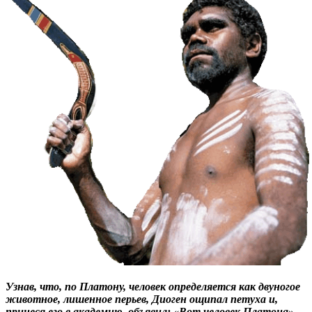
Узнав, что, по Платону, человек определяется как двуногое
животное, лишенное перьев, Диоген ощипал петуха и,
принеся его в академию, объявил: «Вот человек Платона».