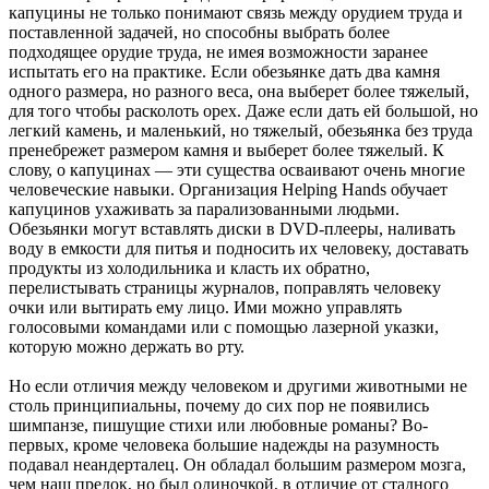
капуцины не только понимают связь между орудием труда и
поставленной задачей, но способны выбрать более
подходящее орудие труда, не имея возможности заранее
испытать его на практике. Если обезьянке дать два камня
одного размера, но разного веса, она выберет более тяжелый,
для того чтобы расколоть орех. Даже если дать ей большой, но
легкий камень, и маленький, но тяжелый, обезьянка без труда
пренебрежет размером камня и выберет более тяжелый. К
слову, о капуцинах — эти существа осваивают очень многие
человеческие навыки. Организация Helping Hands обучает
капуцинов ухаживать за парализованными людьми.
Обезьянки могут вставлять диски в DVD-плееры, наливать
воду в емкости для питья и подносить их человеку, доставать
продукты из холодильника и класть их обратно,
перелистывать страницы журналов, поправлять человеку
очки или вытирать ему лицо. Ими можно управлять
голосовыми командами или с помощью лазерной указки,
которую можно держать во рту.
Но если отличия между человеком и другими животными не
столь принципиальны, почему до сих пор не появились
шимпанзе, пишущие стихи или любовные романы? Во-
первых, кроме человека большие надежды на разумность
подавал неандерталец. Он обладал большим размером мозга,
чем наш предок, но был одиночкой, в отличие от стадного