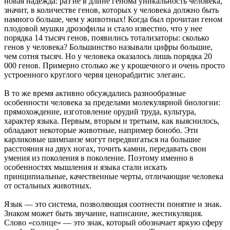
новая надежда: раз не в длине генома уникальность человека,
значит, в количестве генов, которых у человека должно быть
намного больше, чем у животных! Когда был прочитан геном
плодовой мушки дрозофилы и стало известно, что у нее
порядка 14 тысяч генов, появились тотализаторы: сколько
генов у человека? Большинство называли цифры большие,
чем сотня тысяч. Но у человека оказалось лишь порядка 20
000 генов. Примерно столько же у крошечного и очень просто
устроенного круглого червя ценорабдитис элеганс.
В то же время активно обсуждались разнообразные
особенности человека за пределами молекулярной биологии:
прямохождение, изготовление орудий труда, культура,
характер языка. Первым, вторым и третьим, как выяснилось,
обладают некоторые животные, например бонобо. Эти
карликовые шимпанзе могут передвигаться на большие
расстояния на двух ногах, точить камни, передавать свои
умения из поколения в поколение. Поэтому именно в
особенностях мышления и языка стали искать
принципиальные, качественные черты, отличающие человека
от остальных животных.
Язык — это система, позволяющая соотнести понятие и знак.
Знаком может быть звучание, написание, жестикуляция.
Слово «солнце» — это знак, который обозначает яркую сферу