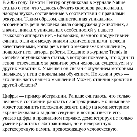
В 2006 году Тимоти Гентер опубликовал в журнале Nature
статью о том, что удалось обучить скворцов распознавать
наборы звуков, составленные в соответствии с правилами
рекурсии. Таким образом, единственная уникальная
особенность речи человека была обнаружена у животных, а
значит, никаких уникальных особенностей у нашего
языкового аппарата нет. «Возможно, намного продуктивней
считать отличия между видами количественными, нежели
качественными, когда речь идет о механизмах мышления», —
подводят итог авторы работы. Недавно в журнале Trends in
Genetics опубликована статья, в которой показано, что один из
генов, отвечающих за развитие речи человека, существует и у
других животных. У мышей он связан с обучением моторным
навыкам, у птиц с вокальным обучением. Но язык и речь —
это лишь часть нашего мышления! Может, отличия кроются в
другой области?
Цифры — пример абстракции. Раньше считалось, что только
человек в состоянии работать с абстракциями. Но шимпанзе
может запомнить положение девяти цифр на компьютерном
экране буквально за долю секунды и воспроизвести его,
указав цифры в правильном порядке, демонстрируя не только
умение работать с абстракциями, но и невероятную
краткосрочную память, превосходящую человеческую.