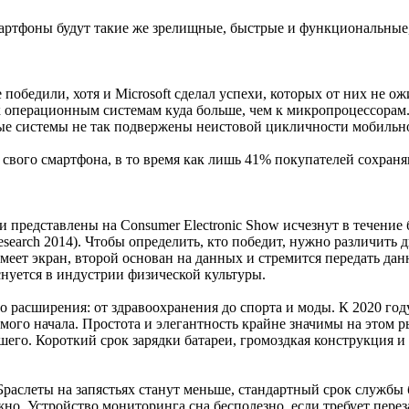
мартфоны будут такие же зрелищные, быстрые и функциональные, 
победили, хотя и Microsoft сделал успехи, которых от них не ожи
ы к операционным системам куда больше, чем к микропроцессор
ые системы не так подвержены неистовой цикличности мобильн
свого смартфона, в то время как лишь 41% покупателей сохраня
представлены на Consumer Electronic Show исчезнут в течение 
search 2014). Чтобы определить, кто победит, нужно различить 
ет экран, второй основан на данных и стремится передать данн
снуется в индустрии физической культуры.
о расширения: от здравоохранения до спорта и моды. К 2020 го
 самого начала. Простота и элегантность крайне значимы на этом
шего. Короткий срок зарядки батареи, громоздкая конструкция 
 Браслеты на запястьях станут меньше, стандартный срок службы 
но. Устройство мониторинга сна бесполезно, если требует пере