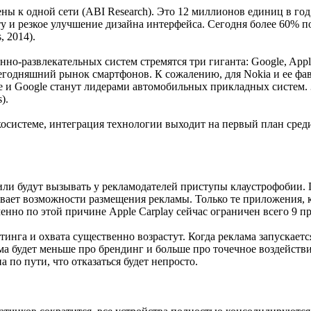
ы к одной сети (ABI Research). Это 12 миллионов единиц в год
 и резкое улучшение дизайна интерфейса. Сегодня более 60% п
, 2014).
о-развлекательных систем стремятся три гиганта: Google, Appl
одняшний рынок смартфонов. К сожалению, для Nokia и ее фаво
ple и Google станут лидерами автомобильных прикладных систем
).
осистеме, интеграция технологии выходит на первый план среди
и будут вызывать у рекламодателей приступы клаустрофобии. 
ает возможности размещения рекламы. Только те приложения, к
енно по этой причине Apple Carplay сейчас ограничен всего 9 
инга и охвата существенно возрастут. Когда реклама запускаетс
а будет меньше про брендинг и больше про точечное воздействие.
 по пути, что отказаться будет непросто.