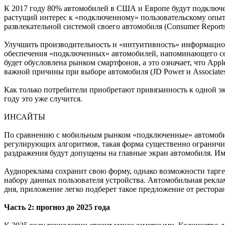
К 2017 году 80% автомобилей в США и Европе будут подключен
растущий интерес к «подключенному» пользовательскому опыту
развлекательной системой своего автомобиля (Consumer Reports
Улучшить производительность и «интуитивность» информационн
обеспечения «подключенных» автомобилей, напоминающего сег
будет обусловлена рынком смартфонов, а это означает, что Ap
важной причины при выборе автомобиля (JD Power и Associates
Как только потребители приобретают привязанность к одной эк
году это уже случится.
ИНСАЙТЫ
По сравнению с мобильным рынком «подключенные» автомобил
регулирующих алгоритмов, такая форма существенно ограничив
раздражения будут допущены на главные экран автомобиля. Им
Аудиореклама сохранит свою форму, однако возможности таргет
набору данных пользователя устройства. Автомобильная реклам
дня, приложение легко подберет такое предложение от ресторана
Часть 2: прогноз до 2025 года