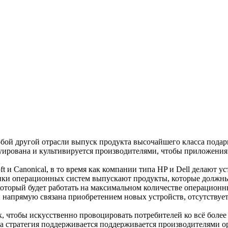
бой другой отрасли выпуск продукта высочайшего класса подари
уирована и культивируется производителями, чтобы приложения 
t и Canonical, в то время как компании типа HP и Dell делают 
ики операционных систем выпускают продукты, которые должны
торый будет работать на максимальном количестве операционных
напрямую связана приобретением новых устройств, отсутствует
 чтобы искусственно провоцировать потребителей ко всё более 
а стратегия поддерживается поддерживается производителями о