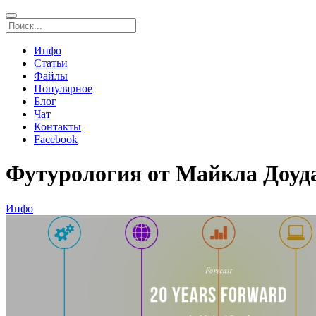
Инфо
Статьи
Файлы
Популярное
Блог
Чат
Контакты
Facebook
Футурология от Майкла Доуда:
Инфо