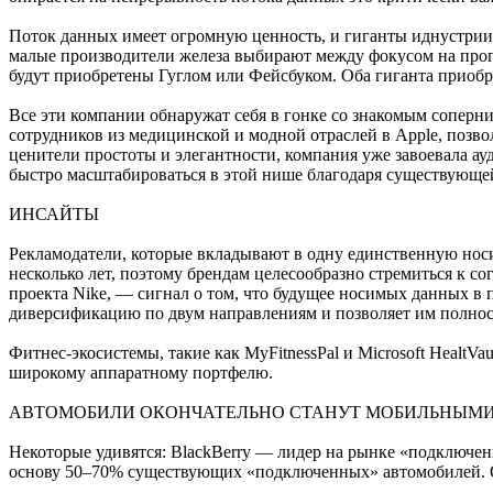
Поток данных имеет огромную ценность, и гиганты иднустрии 
малые производители железа выбирают между фокусом на прогр
будут приобретены Гуглом или Фейсбуком. Оба гиганта приобр
Все эти компании обнаружат себя в гонке со знакомым соперни
сотрудников из медицинской и модной отраслей в Apple, позвол
ценители простоты и элегантности, компания уже завоевала ау
быстро масштабироваться в этой нише благодаря существующе
ИНСАЙТЫ
Рекламодатели, которые вкладывают в одну единственную нос
несколько лет, поэтому брендам целесообразно стремиться к с
проекта Nike, — сигнал о том, что будущее носимых данных в
диверсификацию по двум направлениям и позволяет им полнос
Фитнес-экосистемы, такие как MyFitnessPal и Microsoft HealtVa
широкому аппаратному портфелю.
АВТОМОБИЛИ ОКОНЧАТЕЛЬНО СТАНУТ МОБИЛЬНЫМ
Некоторые удивятся: BlackBerry — лидер на рынке «подключенн
основу 50–70% существующих «подключенных» автомобилей. Од