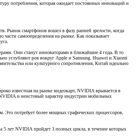
ультуру потребления, которая ожидает постоянных инноваций и
. Рынок смартфонов вошел в фазу ранней зрелости, когда
о части самоопределения на рынке. Как показывает
уга.
дерами. Они станут инноваторами в ближайшие 4 года. В то
ьно углубляют ров вокруг Apple и Samsung. Huawei и Xiaomi
авительства или культурного сопротивления, Китай идеально
роко известная на рынке видеокарт, NVIDIA врывается в
» NVIDIA и неистовый характер индустрии мобильных
м. Это потребует более мощных графических процессоров,
За 5 лет NVIDIA пройдет 3 полных цикла, в течение которых