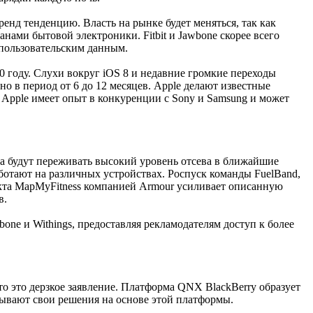
нд тенденцию. Власть на рынке будет меняться, так как
ами бытовой электроники. Fitbit и Jawbone скорее всего
 пользовательским данным.
0 году. Слухи вокруг iOS 8 и недавние громкие переходы
о в период от 6 до 12 месяцев. Apple делают известные
 Apple имеет опыт в конкуренции с Sony и Samsung и может
а будут переживать высокий уровень отсева в ближайшие
аботают на различных устройствах. Роспуск команды FuelBand,
екта MapMyFitness компанией Armour усиливает описанную
в.
bone и Withings, предоставляя рекламодателям доступ к более
то это дерзкое заявление. Платформа QNX BlackBerry образует
ывают свои решения на основе этой платформы.