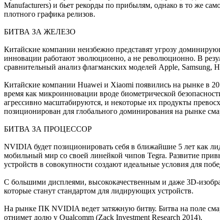
Manufacturers) и бьет рекорды по прибылям, однако в то же са
плотного графика релизов.
БИТВА ЗА ЖЕЛЕЗО
Китайские компании неизбежно представят угрозу доминирующе
инновации работают эволюционно, а не революционно. В резул
сравнительный анализ флагманских моделей Apple, Samsung, Hu
Китайские компании Huawei и Xiaomi появились на рынке в 201
время как микроинновации вроде биометрической безопасности
агрессивно масштабируются, и некоторые их продукты превосх
позиционирован для глобального доминирования на рынке сма
БИТВА ЗА ПРОЦЕССОР
NVIDIA будет позиционировать себя в ближайшие 5 лет как ли
мобильный мир со своей линейкой чипов Tegra. Развитие при
устройств в совокупности создают идеальные условия для побе
С большими дисплеями, высококачественным и даже 3D-изобра
которые станут стандартом для лидирующих устройств.
На рынке ПК NVIDIA ведет затяжную битву. Битва на поле смар
отнимет долю у Qualcomm (Zack Investment Research 2014).