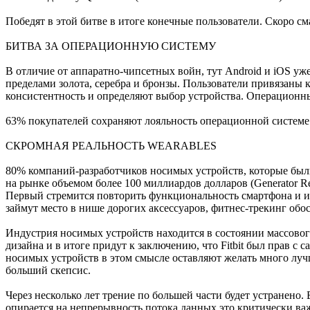
Победят в этой битве в итоге конечные пользователи. Скоро с
БИТВА ЗА ОПЕРАЦИОННУЮ СИСТЕМУ
В отличие от аппаратно-чипсетных войн, тут Android и iOS уже 
пределами золота, серебра и бронзы. Пользователи привязан
консистентность и определяют выбор устройства. Операционн
63% покупателей сохраняют лояльность операционной системе 
СКРОМНАЯ РЕАЛЬНОСТЬ WEARABLES
80% компаний-разработчиков носимых устройств, которые были 
на рынке объемом более 100 миллиардов долларов (Generator Re
Первый стремится повторить функциональность смартфона и име
займут место в нише дорогих аксессуаров, фитнес-трекинг обо
Индустрия носимых устройств находится в состоянии массовог
дизайна и в итоге придут к заключению, что Fitbit был прав с
носимых устройств в этом смысле оставляют желать много луч
больший скепсис.
Через несколько лет трение по большей части будет устранено.
опирается на непрерывность потока данных это критически важ