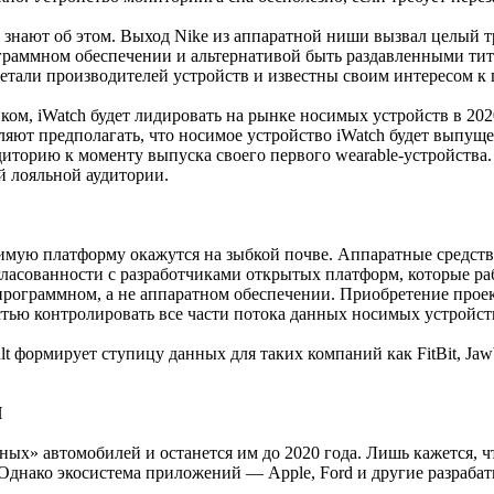
знают об этом. Выход Nike из аппаратной ниши вызвал целый тре
аммном обеспечении и альтернативой быть раздавленными титан
етали производителей устройств и известны своим интересом к
ком, iWatch будет лидировать на рынке носимых устройств в 202
яют предполагать, что носимое устройство iWatch будет выпущен
диторию к моменту выпуска своего первого wearable-устройства.
й лояльной аудитории.
имую платформу окажутся на зыбкой почве. Аппаратные средств
огласованности с разработчиками открытых платформ, которые р
 программном, а не аппаратном обеспечении. Приобретение про
тью контролировать все части потока данных носимых устройст
ult формирует ступицу данных для таких компаний как FitBit, Jaw
И
ых» автомобилей и останется им до 2020 года. Лишь кажется, ч
нако экосистема приложений — Apple, Ford и другие разрабат