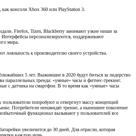
как консоли Xbox 360 или PlayStation 3.
дали. Firefox, Tizen, Blackberry занимают узкие ниши за
ам. Интерфейсы персонализируются, поддерживают
ого мира.
ют лояльность к производителю своего устройства.
ближайших 5 лет. Выжившие в 2020 будут биться за лидерство
два параллельных тренда: «умные» часы и фитнес-трекинг.
ые с датчика на смартфон. В то время как «умные» часы
ду пользователи попробуют и отвергнут массу концепций
 рынке. Потребители ненавидят трение, а нынешнее поколение
и избыточный функционал вызывают у пользователей все
батарейки увеличится до 30 дней. Для отрасли, которая
зарядки каждую ночь.