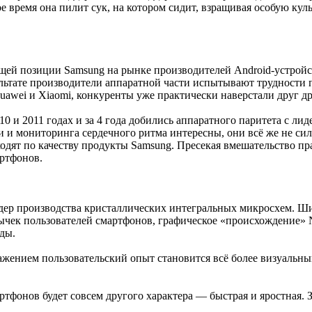
мое время она пилит сук, на котором сидит, взращивая особую к
й позиции Samsung на рынке производителей Android-устройств
ьтате производители аппаратной части испытывают трудности п
awei и Xiaomi, конкуренты уже практически наверстали друг др
0 и 2011 годах и за 4 года добились аппаратного паритета с ли
 и мониторинга сердечного ритма интересны, они всё же не сил
одят по качеству продукты Samsung. Пресекая вмешательство пр
ртфонов.
дер производства кристаллических интегральных микросхем. Ши
вычек пользователей смартфонов, графическое «происхождение
ды.
жением пользовательский опыт становится всё более визуальны
тфонов будет совсем другого характера — быстрая и яростная. 