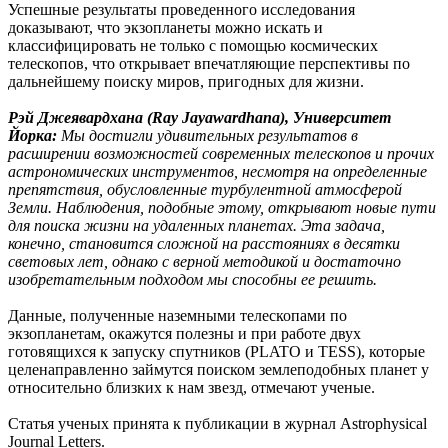
Успешные результаты проведенного исследования
доказывают, что экзопланеты можно искать и
классифицировать не только с помощью космических
телескопов, что открывает впечатляющие перспективы по
дальнейшему поиску миров, пригодных для жизни.
Рэй Джеявардхана (Ray Jayawardhana), Университет
Йорка:
Мы достигли удивительных результатов в
расширении возможностей современных телескопов и прочих
астрономических инструментов, несмотря на определенные
препятствия, обусловленные турбулентной атмосферой
Земли. Наблюдения, подобные этому, открывают новые пути
для поиска жизни на удаленных планетах. Эта задача,
конечно, становится сложной на расстояниях в десятки
световых лет, однако с верной методикой и достаточно
изобретательным подходом мы способны ее решить.
Данные, полученные наземными телескопами по
экзопланетам, окажутся полезны и при работе двух
готовящихся к запуску спутников (PLATO и TESS), которые
целенаправленно займутся поиском землеподобных планет у
относительно близких к нам звезд, отмечают ученые.
Статья ученых принята к публикации в журнал Astrophysical
Journal Letters.