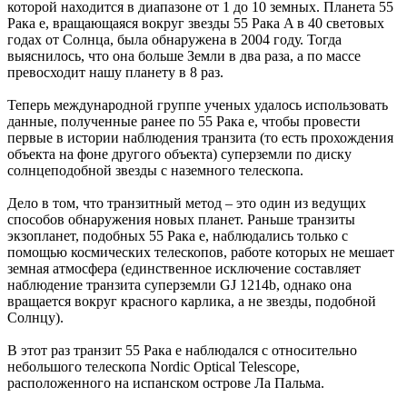
которой находится в диапазоне от 1 до 10 земных. Планета 55
Рака e, вращающаяся вокруг звезды 55 Рака A в 40 световых
годах от Солнца, была обнаружена в 2004 году. Тогда
выяснилось, что она больше Земли в два раза, а по массе
превосходит нашу планету в 8 раз.
Теперь международной группе ученых удалось использовать
данные, полученные ранее по 55 Рака e, чтобы провести
первые в истории наблюдения транзита (то есть прохождения
объекта на фоне другого объекта) суперземли по диску
солнцеподобной звезды с наземного телескопа.
Дело в том, что транзитный метод – это один из ведущих
способов обнаружения новых планет. Раньше транзиты
экзопланет, подобных 55 Рака e, наблюдались только с
помощью космических телескопов, работе которых не мешает
земная атмосфера (единственное исключение составляет
наблюдение транзита суперземли GJ 1214b, однако она
вращается вокруг красного карлика, а не звезды, подобной
Солнцу).
В этот раз транзит 55 Рака e наблюдался с относительно
небольшого телескопа Nordic Optical Telescope,
расположенного на испанском острове Ла Пальма.