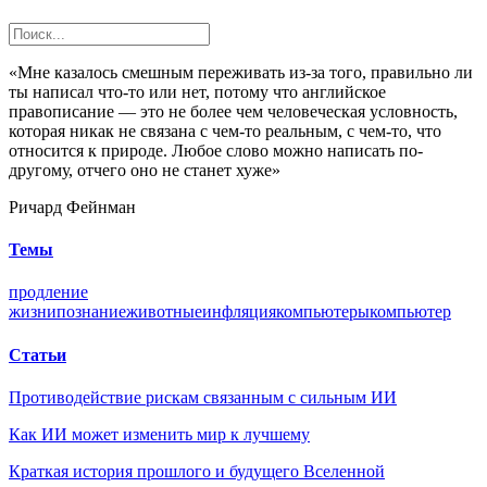
«Мне казалось смешным переживать из-за того, правильно ли
ты написал что-то или нет, потому что английское
правописание — это не более чем человеческая условность,
которая никак не связана с чем-то реальным, с чем-то, что
относится к природе. Любое слово можно написать по-
другому, отчего оно не станет хуже»
Ричард Фейнман
Темы
продление
жизни
познание
животные
инфляция
компьютеры
компьютер
Статьи
Противодействие рискам связанным с сильным ИИ
Как ИИ может изменить мир к лучшему
Краткая история прошлого и будущего Вселенной