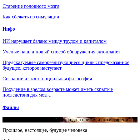
Старение головного мозга
Как сбежать из симуляции
Инфо
ИИ нарушает баланс между трудом и капиталом
Ученые нашли новый способ обнаружения экзопланет
Предсказуемые самореализующиеся циклы: предсказанное
будущее, которое наступает
Сознание и экзистенциальная философия
Похудение в зрелом возрасте может иметь скрытые
последствия для мозга
Файлы
Научные основы качественного долголетия и антистарения
Прошлое, настоящее, будущее человека