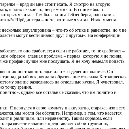
тарелке – вряд ли мне стоит ехать. Я смотрю на вторую
ыть, я идиот какой-то, неграмотный! В списке были
 которых я читал. Там была книга Гейзенберга, одна книга
знь?» Шрёдингера – не те, которые я читал. Итак, у меня
.
несколько завуалирована – что-то об этике и равенстве, но я не
ластей могут вести диалог друг с другом». На конференции
тает, то оно сработает; а если не работает, то не сработает –
ким образом, главная проблема – первая, которую я не понял.
 я же профан; лучше мне послушать. Я не хочу немедля попасть
вященник постоянно талдычил о «разделении знания». Он
 тринадцатый век, когда за образование отвечала Католическая
Поэтому знание разделилось на отдельные куски. Я чувствовал,
ою точку зрения.
 понятно», однако все остальные сказали, что им понятно и
ки. Я вернулся в свою комнату и аккуратно, стараясь изо всех
жется, мы могли бы обсудить. Например, в том, что касается
одит к различиям, или неравенству. Таким образом, если
что «разделение знания» представляет собой трудность,
области этой темы, я не вижу никакой связи между разделением