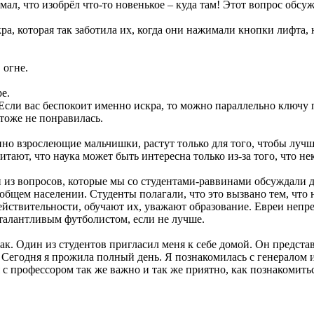
мал, что изобрёл что-то новенькое – куда там! Этот вопрос обсу
ра, которая так заботила их, когда они нажимали кнопки лифта, н
 огне.
е.
ли вас беспокоит именно искра, то можно параллельно ключу по
 тоже не понравилась.
но взрослеющие мальчишки, растут только для того, чтобы лучше
читают, что наука может быть интересна только из-за того, что 
н из вопросов, которые мы со студентами-раввинами обсуждали д
 общем населении. Студенты полагали, что это вызвано тем, что
действительности, обучают их, уважают образование. Евреи непр
 талантливым футболистом, если не лучше.
 так. Один из студентов пригласил меня к себе домой. Он предста
! Сегодня я прожила полный день. Я познакомилась с генералом 
 с профессором так же важно и так же приятно, как познакомиться