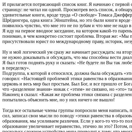
И прилагается потрясающий список книг. Я начинаю с первой ст
страницу: не читал ни одной. Просмотрев весь список, я обна
удивительные книги, вроде труда «О свободе» Томаса Джефферсо
Шрёдингера, одна книга Эйнштейна, но это были книги вроде «
появилось чувство, что мне это не по зубам и что мне не надо 
Я иду на первое вводное заседание, на котором какой-то парень
понимаю, в чем конкретно состоит проблема. Вторая же: «Мы 
присутствовали юрист по международному праву, историк, иезу
Ну и мой логический ум сразу же начинает рассуждать: на втору
не нужно доказывать и обсуждать, что мы способны вести диало
Я был готов поднять руку и сказать: «Не будете ли Вы так люб
в переделку».
Подгруппа, к которой я относился, должна была обсуждать «эт
говорил: «Настоящей проблемой этики равенства в образовании
церковь и весь мир был простым. Был Бог, и все пришло от Бога
что «разделение знания» никак с «этим» не связано, но «это» т
Наконец я сказал: «Какая же проблема этики связана с разделе
попытались объяснить мне, но у них ничего не вышло!
Тогда все остальные члены группы попросили меня написать, по
сил, записал свои мысли по поводу «этики равенства в образов
образования, мы усиливаем различия. Если у кого-то что-то по
образование увеличивает неравенство, этично ли это? Потом, п
поскольку сложное устройство мира приводит к тому, что мног