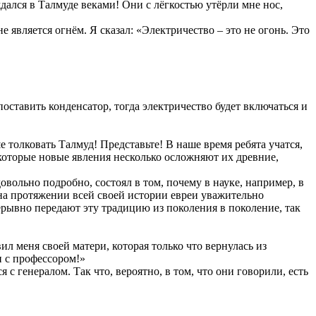
ждался в Талмуде веками! Они с лёгкостью утёрли мне нос,
е является огнём. Я сказал: «Электричество – это не огонь. Это
ставить конденсатор, тогда электричество будет включаться и
 толковать Талмуд! Представьте! В наше время ребята учатся,
некоторые новые явления несколько осложняют их древние,
овольно подробно, состоял в том, почему в науке, например, в
 на протяжении всей своей истории евреи уважительно
ерывно передают эту традицию из поколения в поколение, так
вил меня своей матери, которая только что вернулась из
и с профессором!»
 с генералом. Так что, вероятно, в том, что они говорили, есть