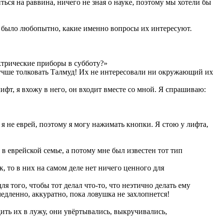
ся на раввина, ничего не зная о науке, поэтому мы хотели бы
не было любопытно, какие именно вопросы их интересуют.
ектрические приборы в субботу?»
 лучше толковать Талмуд! Их не интересовали ни окружающий их
лифт, я вхожу в него, он входит вместе со мной. Я спрашиваю:
 я не еврей, поэтому я могу нажимать кнопки. Я стою у лифта,
в еврейской семье, а потому мне был известен тот тип
, то в них на самом деле нет ничего ценного для
 того, чтобы тот делал что-то, что неэтично делать ему
медленно, аккуратно, пока ловушка не захлопнется!
дить их в лужу, они увёртывались, выкручивались,