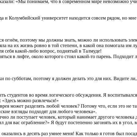
азали: «Мы понимаем, что в современном мире невозможно учить
, да и Колумбийский университет находится совсем рядом, но м
ться огнём, поэтому мы должны знать, можно ли использовать эл
яла на их жизнь ровно в той степени, в какой она помогала им
я себя какой-либо вопрос, поднятый в Талмуде!
яться в лифте, около которого стоял какой-то парень. Подходит 
и по субботам, поэтому я должен делать это для них. Видите ли,
ть студентов во время логического обсуждения. Я воспитывался 
: «Здесь можно развлечься!»
врея может разделять любой человек? Потому что, если это не так
йские взгляды подходят для любого человека».
но ли поступает человек, который нанимает другого человека для
л для вас ограбление?» Я будут постепенно загонять их в угол, 
оказались в десять раз умнее меня! Как только я готов был поса