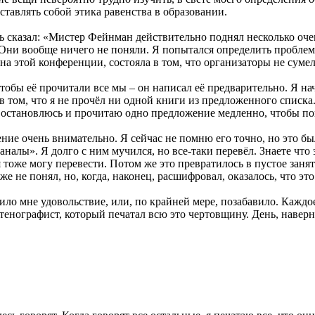
ставлять собой этика равенства в образовании.
нь сказал: «Мистер Фейнман действительно поднял несколько оч
ни вообще ничего не поняли. Я попытался определить проблему 
а этой конференции, состояла в том, что организаторы не сумел
обы её прочитали все мы – он написал её предварительно. Я нач
а в том, что я не прочёл ни одной книги из предложенного спис
«Я остановлюсь и прочитаю одно предложение медленно, чтобы пон
ение очень внимательно. Я сейчас не помню его точно, но это 
налы». Я долго с ним мучился, но все-таки перевёл. Знаете что 
 тоже могу перевести. Потом же это превратилось в пустое заня
аже не понял, но, когда, наконец, расшифровал, оказалось, что э
вило мне удовольствие, или, по крайней мере, позабавило. Каж
тенографист, который печатал всю это чертовщину. День, наверн