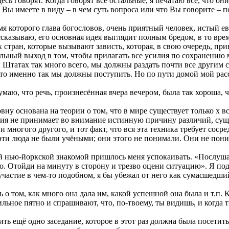
десь говорят. Когда говорят все остальные, я печатаю все, что он
о Вы имеете в виду – в чем суть вопроса или что Вы говорите – 
я которого глава богословов, очень приятный человек, истый ев
рассказываю, его основная идея выглядит полным бредом, в то в
стран, которые вызывают зависть, которая, в свою очередь, прив
ильный выход в том, чтобы прилагать все усилия по сохранению
Штатах так много всего, мы должны раздать почти все другим ст
то именно так мы должны поступить. Но по пути домой мой расс
маю, что речь, произнесённая вчера вечером, была так хороша, 
вну основана на теории о том, что в мире существует только x вс
ория не принимает во внимание истинную причину различий, су
ногого другого, и тот факт, что вся эта техника требует сосре
 эти люда не были учёными; они этого не понимали. Они не пон
 нью-йоркской знакомой пришлось меня успокаивать. «Послушай, 
о. Отойди на минуту в сторону и трезво оцени ситуацию». Я поду
участие в чем-то подобном, я бы убежал от него как сумасшедший
 о том, как много она дала им, какой успешной она была и т.п. 
ильное пятно и спрашивают, что, по-твоему, ты видишь, и когда 
ь ещё одно заседание, которое в этот раз должна была посетить