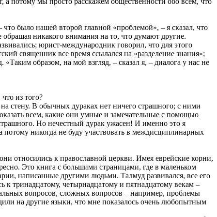
ит, а потому мы просто расскажем общественности обо всем, что
 что было нашей второй главной «проблемой», – я сказал, что
е обращая никакого внимания на то, что думают другие.
азвивались; юрист-международник говорил, что для этого
тский священник все время ссылался на «разделение знания»;
«Таким образом, на мой взгляд, – сказал я, – диалога у нас не
 что из того?
на стену. В обычных дураках нет ничего страшного; с ними
оказать всем, какие они умные и замечательные с помощью
ашного. Но нечестный дурак ужасен! И именно это я
, а потому никогда не буду участвовать в междисциплинарных
они относились к православной церкви. Имея еврейские корни,
тересно. Это книга с большими страницами, где в маленьком
арии, написанные другими людьми. Талмуд развивался, все его
ись к тринадцатому, четырнадцатому и пятнадцатому векам –
иальных вопросов, сложных вопросов – например, проблемы
водили на другие языки, что мне показалось очень любопытным