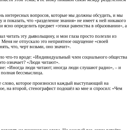
ень интересных вопросов, которые мы должны обсудить, и мы
и показать, что «разделение знания» не имеет к ней никакого
и ясно определить предмет «этики равенства в образовании», а
ал читать эту дьявольщину, и мои глаза просто полезли из
ка. Меня не отпускало это неприятное ощущение «своей
ять, что, черт возьми, оно значит».
было что-то вроде: «Индивидуальный член социального общества
это означает? «Люди читают».
тие: «Иногда люди читают; иногда люди слушают радио», – и
то полная бессмыслица.
дое слово, которое произносил каждый выступающий на
ое, на второй, стенографист подошёл ко мне и спросил: «Чем