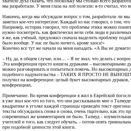
хватило духа сказать, что поскольку мы столько всего разрабо
мы разработали. У меня глаза на лоб полезли: я-то считал, что 
Наконец, когда мы обсуждали вопрос о том, разработали ли мы
заметил кое-что интересное. Каждый из нас говорил, о том, чт
Например, историк говорил, что проблемы этики можно понять,
нужно посмотреть, как фактически вели себя люди в различных
я же, как учёный, предложил сначала выделить проблему подобно
было вообще. У нас не было ничего, кроме хаоса!»
Конечно все тут же начали на меня нападать. «А Вы не думаете
– Ну, да, в общем случае, или… – Я не знал, что делать с вопро
Эта конференция просто кишела дураками – высокопарными дур
можно разговаривать и попытаться помочь. Но высокопарных д
подобного надувательства – ТАКИХ Я ПРОСТО НЕ ВЫНОШУ! Обы
получил на конференции: целый букет высокопарных дураков, ч
конференциях.
Примечание. Во время конференции я жил в Еврейской богосло
я уже знал кое-что из того, что они рассказывали мне о Талмуд
квадратике в уголке каждой страницы приведён текст оригина
тексты обсуждались снова и снова, очень тщательно, как это 
современных же комментариев не было. Талмуд – изумительна
учителей и того, как следует обучать, – потом опять тривиаль
при подобной ценности этой книги.