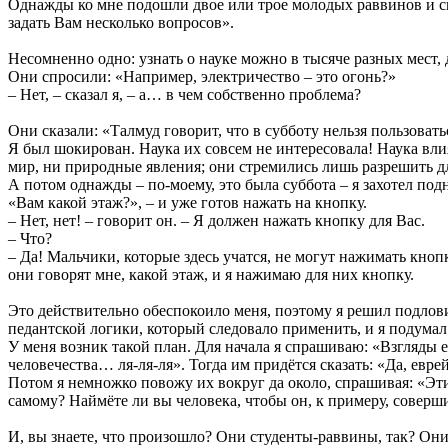
Однажды ко мне подошли двое или трое молодых раввинов и ск
задать Вам несколько вопросов».
Несомненно одно: узнать о науке можно в тысяче разных мест
Они спросили: «Например, электричество – это огонь?»
– Нет, – сказал я, – а… в чем собственно проблема?
Они сказали: «Талмуд говорит, что в субботу нельзя пользова
Я был шокирован. Наука их совсем не интересовала! Наука вли
мир, ни природные явления; они стремились лишь разрешить дл
А потом однажды – по-моему, это была суббота – я захотел подн
«Вам какой этаж?», – и уже готов нажать на кнопку.
– Нет, нет! – говорит он. – Я должен нажать кнопку для Вас.
– Что?
– Да! Мальчики, которые здесь учатся, не могут нажимать кнопк
они говорят мне, какой этаж, и я нажимаю для них кнопку.
Это действительно обеспокоило меня, поэтому я решил подлови
педантской логики, который следовало применить, и я подумал
У меня возник такой план. Для начала я спрашиваю: «Взгляды е
человечества… ля-ля-ля». Тогда им придётся сказать: «Да, евре
Потом я немножко повожу их вокруг да около, спрашивая: «Этич
самому? Наймёте ли вы человека, чтобы он, к примеру, соверши
И, вы знаете, что произошло? Они студенты-раввины, так? Они 