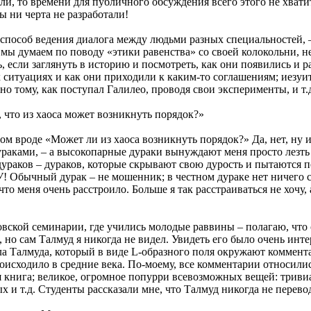
тали, то времени для публичного обсуждения всего этого не хват
мы ни черта не разработали!
 способ ведения диалога между людьми разных специальностей, –
о мы думаем по поводу «этики равенства» со своей колокольни, н
 если заглянуть в историю и посмотреть, как они появились и р
 ситуациях и как они приходили к каким-то соглашениям; иезуи
 тому, как поступал Галилео, проводя свои эксперименты, и т.д. 
, что из хаоса может возникнуть порядок?»
сом вроде «Может ли из хаоса возникнуть порядок?» Да, нет, ну и
аками, – а высокопарные дураки вынуждают меня просто лезть 
ураков – дураков, которые скрывают свою дурость и пытаются п
чный дурак – не мошенник; в честном дураке нет ничего стр
то меня очень расстроило. Больше я так расстраиваться не хочу
вской семинарии, где учились молодые раввины – полагаю, что 
е, но сам Талмуд я никогда не видел. Увидеть его было очень ин
ла Талмуда, который в виде L-образного поля окружают коммент
происходило в средние века. По-моему, все комментарии относил
я книга; великое, огромное попурри всевозможных вещей: трив
ных и т.д. Студенты рассказали мне, что Талмуд никогда не пере