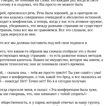
и говорят, не понимая ни слова. Но каждый раз, когда встаёте
поэтому я и подумал, что Вы просто не можете быть
рей, произносил речь. Речь была хорошей, да и оратором он
ремя она казалась совершенно очевидной и абсолютно истинной.
одит к конфликтам, а теперь, когда у нас есть атомное оружие,
 мира, убедившись, что между разными странами не существует
ранам, пока все мы не сравняемся. Все это слушали, все
удок вернулся ко мне.
что все мы должны поставить под ней свои подписи и
его, что каким-то образом мы сначала отобрали это у более
ществующих между странами – то есть развитие новых методов
доточения капитала. Важно не имущество, которое мы имеем, а
имали технологии; они не понимали своего времени.
– сказала она, – тебя же просто трясёт! Ты уже сошёл с ума!
мал о конференции, о том, какой это бред, и все оказалось не
 – никогда! Нет! Точно нет! Но я и сегодня получаю
Когда спросили меня, я сказал: «Эта конференция была хуже,
ты им говоришь, что, они начинают с тобой спорить!»
 общественность, и у парня, который отвечал за нашу группу,