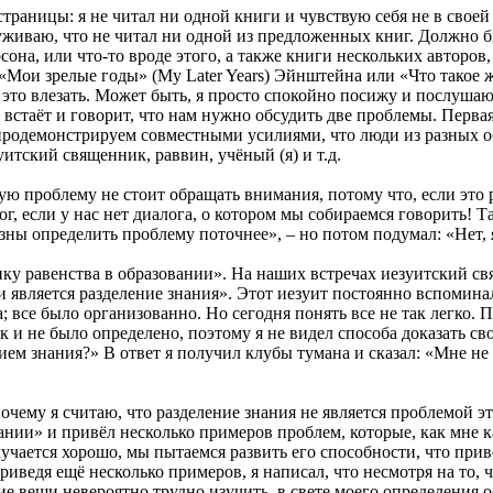
раницы: я не читал ни одной книги и чувствую себя не в своей 
руживаю, что не читал ни одной из предложенных книг. Должно б
на, или что-то вроде этого, а также книги нескольких авторов,
Мои зрелые годы» (My Later Years) Эйнштейна или «Что такое жи
в это влезать. Может быть, я просто спокойно посижу и послушаю
 встаёт и говорит, что нам нужно обсудить две проблемы. Первая 
продемонстрируем совместными усилиями, что люди из разных об
итский священник, раввин, учёный (я) и т.д.
ю проблему не стоит обращать внимания, потому что, если это рабо
г, если у нас нет диалога, о котором мы собираемся говорить! Та
езны определить проблему поточнее», – но потом подумал: «Нет,
ику равенства в образовании». На наших встречах иезуитский с
 является разделение знания». Этот иезуит постоянно вспоминал
; все было организованно. Но сегодня понять все не так легко. 
ак и не было определено, поэтому я не видел способа доказать св
нием знания?» В ответ я получил клубы тумана и сказал: «Мне не
чему я считаю, что разделение знания не является проблемой эти
ании» и привёл несколько примеров проблем, которые, как мне ка
лучается хорошо, мы пытаемся развить его способности, что прив
риведя ещё несколько примеров, я написал, что несмотря на то, 
ие вещи невероятно трудно изучить, в свете моего определения 