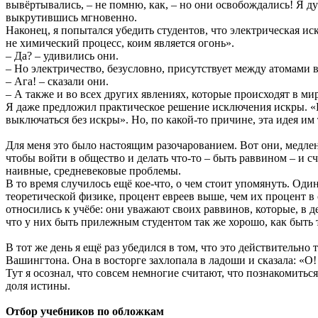
вывёртывались, – не помню, как, – но они освобождались! Я ду
выкрутившись мгновенно.
Наконец, я попытался убедить студентов, что электрическая иск
не химический процесс, коим является огонь».
– Да? – удивились они.
– Но электричество, безусловно, присутствует между атомами в
– Ага! – сказали они.
– А также и во всех других явлениях, которые происходят в мир
Я даже предложил практическое решение исключения искры. «Ес
выключаться без искры». Но, по какой-то причине, эта идея им
Для меня это было настоящим разочарованием. Вот они, медлен
чтобы войти в общество и делать что-то – быть раввином – и с
наивные, средневековые проблемы.
В то время случилось ещё кое-что, о чем стоит упомянуть. Оди
теоретической физике, процент евреев выше, чем их процент в
относились к учёбе: они уважают своих раввинов, которые, в 
что у них быть прилежным студентом так же хорошо, как быть
В тот же день я ещё раз убедился в том, что это действительно
Вашингтона. Она в восторге захлопала в ладоши и сказала: «О
Тут я осознал, что совсем немногие считают, что познакомиться
доля истины.
Отбор учебников по обложкам