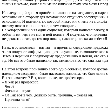
знания и чем-то, более или менее близким тому, что может пред
На следующий день я принёс написанное на заседание, и паре
отложим их в сторону для возможного будущего обсуждения». О
отношения. И причина, по которой никто ни к чему не пришёл н
потому никто точно не знал, о чем говорить.
На конференции был один социолог, который написал работу, чт
орбит: я ни черта не мог в ней понять! Я подумал, что причин
неадекватности», до тех пор пока я, наконец, не сказал себе: 
Итак, я остановился – наугад – и прочитал следующее предлож
часто получает информацию чрез визуальные, символические ка
Затем я перешёл к следующему предложению и понял, что его я
т.д. Но все это было написано так замысловато, что сначала я д
На этой встрече произошло всего одно событие, которое доста
пленарном заседании, было настолько важным, что был нанят с
Вы занимаетесь? Вы, конечно же, не профессор».
– Я как раз профессор.
– Чего?
– Физики – науки.
– О! Так вот в чем, должно быть, причина, – сказал он.
– Причина чего?