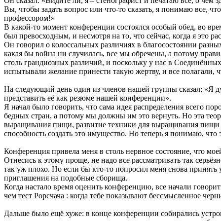
Он сказал: «Видите ли, я – стенографист и печатаю все, о чем з
Вы, чтобы задать вопрос или что-то сказать, я понимаю все, чт
профессором!»
В какой-то момент конференции состоялся особый обед, во врем
был превосходным, и несмотря на то, что сейчас, когда я это 
Он говорил о колоссальных различиях в благосостоянии разных 
какая бы война ни случилась, все мы обречены, а потому прав
столь грандиозных различий, и поскольку у нас в Соединённых 
испытывали желание принести такую жертву, и все полагали, ч
На следующий день один из членов нашей группы сказал: «Я ду
представить её как резюме нашей конференции».
Я начал было говорить, что сама идея распределения всего поро
бедных стран, а потому мы должны им это вернуть. Но эта те
выращивания пищи, развитие техники для выращивания пищи и м
способность создать это имущество. Но теперь я понимаю, что
Конференция привела меня в столь нервное состояние, что моей
Отнесись к этому проще, не надо все рассматривать так серьёзн
так уж плохо. Но если бы кто-то попросил меня снова принять 
приглашения на подобные сборища.
Когда настало время оценить конференцию, все начали говорить
чем тест Рорсчача : когда тебе показывают бессмысленное черн
Дальше было ещё хуже: в конце конференции собирались устроит