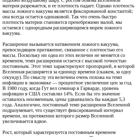
подобно воздушному шару. С ростом объема Вселенной
материя разрежается, и ее плотность падает. Однако плотность
массы ложного вакуума является фиксированной константой;
она всегда остается одинаковой. Так что очень быстро
плотность материи становится пренебрежимо малой, мы
остаемся с однородным расширяющимся морем ложного
вакуума.
Расширение вызывается натяжением ложного вакуума,
превосходящим притяжение, связанное с плотностью его
массы. Поскольку ни одна из этих величин не меняется со
временем, темп расширения остается с высокой точностью
постоянным. Этот темп характеризуют пропорцией, в которой
Вселенная расширяется за единицу времени (скажем, за одну
секунду). По смыслу эта величина очень похожа на темп
инфляции в экономике — процентное увеличение цен за год.
В 1980 году, когда Гут вел семинар в Гарварде, уровень
инфляции в США составлял 14%. Если бы это значение
оставалось неизменным, цены удваивались бы каждые 5,3
года. Аналогично, постоянный темп расширения Вселенной
подразумевает, что существует фиксированный интервал
времени, на протяжении которого размер Вселенной
увеличивается вдвое.
Рост, который характеризуется постоянным временем