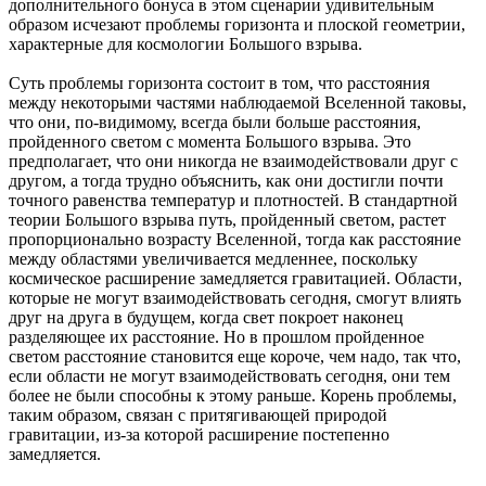
дополнительного бонуса в этом сценарии удивительным
образом исчезают проблемы горизонта и плоской геометрии,
характерные для космологии Большого взрыва.
Суть проблемы горизонта состоит в том, что расстояния
между некоторыми частями наблюдаемой Вселенной таковы,
что они, по-видимому, всегда были больше расстояния,
пройденного светом с момента Большого взрыва. Это
предполагает, что они никогда не взаимодействовали друг с
другом, а тогда трудно объяснить, как они достигли почти
точного равенства температур и плотностей. В стандартной
теории Большого взрыва путь, пройденный светом, растет
пропорционально возрасту Вселенной, тогда как расстояние
между областями увеличивается медленнее, поскольку
космическое расширение замедляется гравитацией. Области,
которые не могут взаимодействовать сегодня, смогут влиять
друг на друга в будущем, когда свет покроет наконец
разделяющее их расстояние. Но в прошлом пройденное
светом расстояние становится еще короче, чем надо, так что,
если области не могут взаимодействовать сегодня, они тем
более не были способны к этому раньше. Корень проблемы,
таким образом, связан с притягивающей природой
гравитации, из-за которой расширение постепенно
замедляется.