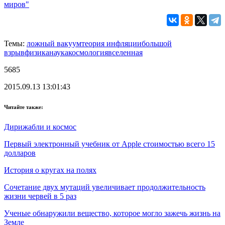
миров"
Темы:
ложный вакуум
теория инфляции
большой
взрыв
физика
наука
космология
вселенная
5685
2015.09.13 13:01:43
Читайте также:
Дирижабли и космос
Первый электронный учебник от Apple стоимостью всего 15
долларов
История о кругах на полях
Сочетание двух мутаций увеличивает продолжительность
жизни червей в 5 раз
Ученые обнаружили вещество, которое могло зажечь жизнь на
Земле