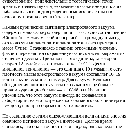
существование, привлекательны с теоретической точки
зрения, но задействуют чрезвычайно высокие энергии, а их
наблюдательные подтверждения немногочисленны и в
основном носят косвенный характер.
Каждый кубический сантиметр электрослабого вакуума
содержит колоссальную энергию и — согласно соотношению
Эйнштейна между массой и энергией — громадную массу,
около десяти миллионов триллионов тонн (это примерно
масса Луны). Сталкиваясь с такими огромными числами,
физики переходят на сокращенную запись чисел, выражая их
степенями десятки. Триллион — это единица, за которой
следует 12 нулей; его записывают как 10^12. Десять
миллионов триллионов — это единица с 19 нулями; то есть
плотность массы электрослабого вакуума составляет 10^19
тонн на кубический сантиметр. Для вакуума Великого
объединения плотность массы оказывается еще больше,
причем чудовищно больше — в 10^48 раз. Излишне
упоминать, что этот вакуум никогда не создавался в
лаборатории: на это потребовалось бы много больше энергии,
чем доступно при современных технологиях.
По сравнению с этими ошеломляющими величинами энергия
обычного истинного вакуума ничтожна. Долгое время
считалось, что она в точности равна нулю, однако недавние