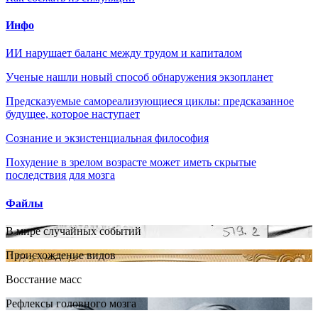
Инфо
ИИ нарушает баланс между трудом и капиталом
Ученые нашли новый способ обнаружения экзопланет
Предсказуемые самореализующиеся циклы: предсказанное
будущее, которое наступает
Сознание и экзистенциальная философия
Похудение в зрелом возрасте может иметь скрытые
последствия для мозга
Файлы
В мире случайных событий
Происхождение видов
Восстание масс
Рефлексы головного мозга