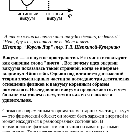
"А ты можешь из ничего что-нибудь сделать, дяденька?" —
"Нет, дружок, из ничего не выйдет ничего".
Шекспир, "Король Лир" (пер. Т.Л. Щепкиной-Куперник)
Вакуум — это пустое пространство. Его часто используют
как синоним слова "ничто". Вот почему идея энергии
вакуума показалась такой странной, когда ее впервые
выдвинул Эйнштейн. Однако под влиянием достижений
теории элементарных частиц за последние три десятилетия
отношение физиков к вакууму коренным образом
поменялось. Исследования вакуума продолжаются, и чем
больше мы узнаем о нем, тем он кажется сложнее и
удивительнее.
Согласно современным теориям элементарных частиц, вакуум
— это физический объект; он может быть заряжен энергией и
может находиться в разнообразных состояниях. В
терминологии физиков эти состояния называют разными
вакуумами. Типы элементарных частиц, их массы и