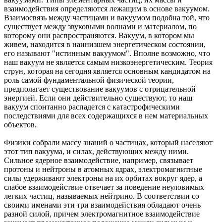
взаимодействия определяются лежащим в основе вакуумом.
Взаимосвязь между частицами и вакуумом подобна той, что
существует между звуковыми волнами и материалом, по
которому они распространяются. Вакуум, в котором мы
живем, находится в наинизшем энергетическом состоянии,
его называют "истинным вакуумом". Вполне возможно, что
наш вакуум не является самым низкоэнергетическим. Теория
струн, которая на сегодня является основным кандидатом на
роль самой фундаментальной физической теории,
предполагает существование вакуумов с отрицательной
энергией. Если они действительно существуют, то наш
вакуум спонтанно распадется с катастрофическими
последствиями для всех содержащихся в нем материальных
объектов.
Физики собрали массу знаний о частицах, который населяют
этот тип вакуума, и силах, действующих между ними.
Сильное ядерное взаимодействие, например, связывает
протоны и нейтроны в атомных ядрах, электромагнитные
силы удерживают электроны на их орбитах вокруг ядер, а
слабое взаимодействие отвечает за поведение неуловимых
легких частиц, называемых нейтрино. В соответствии со
своими именами эти три взаимодействия обладают очень
разной силой, причем электромагнитное взаимодействие