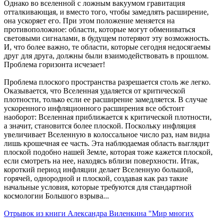
Однако во вселенной с ложным вакуумом гравитация
отталкивающая, и вместо того, чтобы замедлять расширение,
она ускоряет его. При этом положение меняется на
противоположное: области, которые могут обмениваться
световыми сигналами, в будущем потеряют эту возможность.
И, что более важно, те области, которые сегодня недосягаемы
друг для друга, должны были взаимодействовать в прошлом.
Проблема горизонта исчезает!
Проблема плоского пространства разрешается столь же легко.
Оказывается, что Вселенная удаляется от критической
плотности, только если ее расширение замедляется. В случае
ускоренного инфляционного расширения все обстоит
наоборот: Вселенная приближается к критической плотности,
а значит, становится более плоской. Поскольку инфляция
увеличивает Вселенную в колоссальное число раз, нам видна
лишь крошечная ее часть. Эта наблюдаемая область выглядит
плоской подобно нашей Земле, которая тоже кажется плоской,
если смотреть на нее, находясь вблизи поверхности. Итак,
короткий период инфляции делает Вселенную большой,
горячей, однородной и плоской, создавая как раз такие
начальные условия, которые требуются для стандартной
космологии Большого взрыва...
Отрывок из книги Александра Виленкина "Мир многих