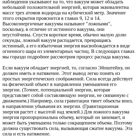
наблюдения указывают на то, что вакуум может обладать
небольшой положительной энергией, которая эквивалентна
массе трех атомов водорода на кубический метр. Значение
этого открытия прояснится в главах 9, 12 и 14.
Высокоэнергичные вакуумы называют "ложными",
поскольку, в отличие от истинного вакуума, они
неустойчивы. Спустя короткое время, обычно малую долю
секунды, ложный вакуум распадается, превращаясь
истинный, а его избыточная энергия высвобождается в виде
огненного шара из элементарных частиц. В следующих главах
мы гораздо подробнее рассмотрим процесс распада вакуума.
Если вакуум обладает энергией, то, согласно Эйнштейну, он
должен иметь и натяжение. Этот вывод легко понять из
простых энергетических соображений. Сила всегда действует
на физический объект в направлении уменьшения его
энергии. (Точнее, потенциальной энергии, которая
представляет собой составляющую энергии, не связанную с
движением.) Например, сила гравитации тянет объекты вниз,
в направлении убывания их энергии. (Гравитационная
энергия растет с высотой над землей.) Для ложного вакуума
энергия пропорциональна объему, который он занимает, и
может быть уменьшена только сокращением объема. Поэтому
должна существовать сила, вызывающая сжатие вакуума. Эта
сила и есть натяжение.