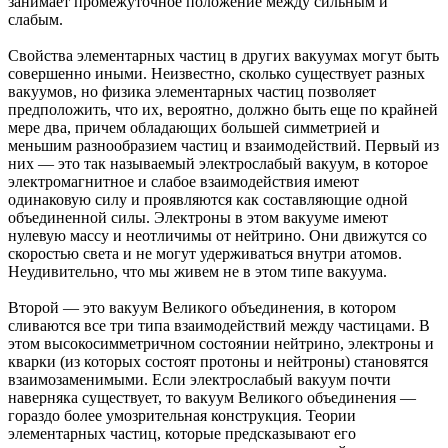
занимает промежуточное положение между сильным и
слабым.
Свойства элементарных частиц в других вакуумах могут быть
совершенно иными. Неизвестно, сколько существует разных
вакуумов, но физика элементарных частиц позволяет
предположить, что их, вероятно, должно быть еще по крайней
мере два, причем обладающих большей симметрией и
меньшим разнообразием частиц и взаимодействий. Первый из
них — это так называемый электрослабый вакуум, в которое
электромагнитное и слабое взаимодействия имеют
одинаковую силу и проявляются как составляющие одной
объединенной силы. Электроны в этом вакууме имеют
нулевую массу и неотличимы от нейтрино. Они движутся со
скоростью света и не могут удерживаться внутри атомов.
Неудивительно, что мы живем не в этом типе вакуума.
Второй — это вакуум Великого объединения, в котором
сливаются все три типа взаимодействий между частицами. В
этом высокосимметричном состоянии нейтрино, электроны и
кварки (из которых состоят протоны и нейтроны) становятся
взаимозаменимыми. Если электрослабый вакуум почти
наверняка существует, то вакуум Великого объединения —
гораздо более умозрительная конструкция. Теории
элементарных частиц, которые предсказывают его