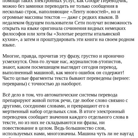
помощи таких электронных услуг, как Google Переводчик,
можно без заминки переводить не только сообщения в
несколько строк, наполняющие «Ленту новостей», но и
огромные массивы текстов — даже с редких языков. В
недалеком будущем пользователи Сети получат возможность
открыть на языке оригинала сочинения видных немецких
философов или хотя бы «Золотые рецепты итальянской
кухни», а затем и проштудировать эти книги на своем родном
языке.
Многие, правда, прочитав эту фразу, грустно и иронично
усмехнутся. Они-то лучше нас, журналистов-утопистов,
знают, каким посмешищем выглядит сегодня перевод,
выполненный машиной, как много ошибок он содержит!
Часто целые фрагменты текста бывают переведены (вернее:
перевраны) с точностью до наоборот.
Всё дело в том, что автоматические системы перевода
препарируют живой поток речи, где любое слово связано с
другими, соседними словами, и превращают его в
мертвенный набор отдельных слов. В итоге электронный
переводчик сообщает значения каждого отдельного слова в
тексте, но из них не складываются ни фразы, ни
повествование в целом. Ведь большинство слов,
используемых нами, многозначны. Машина чуть ли не наугад