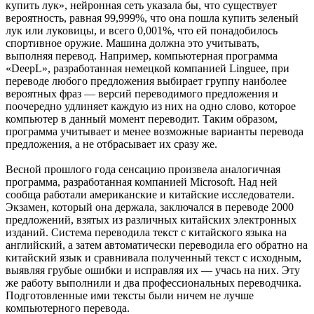
купить лук», нейронная сеть указала бы, что существует
вероятность, равная 99,999%, что она пошла купить зеленый
лук или луковицы, и всего 0,001%, что ей понадобилось
спортивное оружие. Машина должна это учитывать,
выполняя перевод. Например, компьютерная программа
«DeepL», разработанная немецкой компанией Linguee, при
переводе любого предложения выбирает группу наиболее
вероятных фраз — версий переводимого предложения и
поочередно удлиняет каждую из них на одно слово, которое
компьютер в данный момент переводит. Таким образом,
программа учитывает и менее возможные варианты перевода
предложения, а не отбрасывает их сразу же.
Весной прошлого года сенсацию произвела аналогичная
программа, разработанная компанией Microsoft. Над ней
сообща работали американские и китайские исследователи.
Экзамен, который она держала, заключался в переводе 2000
предложений, взятых из различных китайских электронных
изданий. Система переводила текст с китайского языка на
английский, а затем автоматически переводила его обратно на
китайский язык и сравнивала полученный текст с исходным,
выявляя грубые ошибки и исправляя их — учась на них. Эту
же работу выполнили и два профессиональных переводчика.
Подготовленные ими тексты были ничем не лучше
компьютерного перевода.