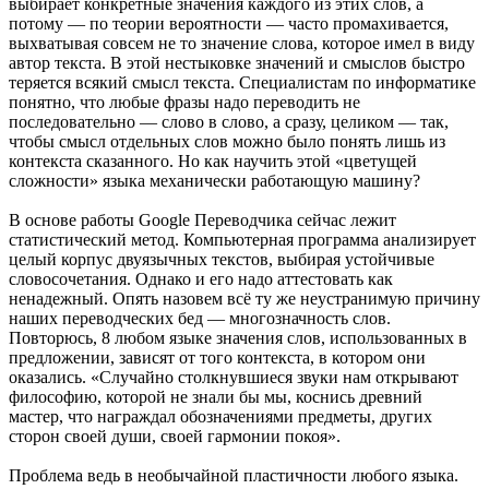
выбирает конкретные значения каждого из этих слов, а
потому — по теории вероятности — часто промахивается,
выхватывая совсем не то значение слова, которое имел в виду
автор текста. В этой нестыковке значений и смыслов быстро
теряется всякий смысл текста. Специалистам по информатике
понятно, что любые фразы надо переводить не
последовательно — слово в слово, а сразу, целиком — так,
чтобы смысл отдельных слов можно было понять лишь из
контекста сказанного. Но как научить этой «цветущей
сложности» языка механически работающую машину?
В основе работы Google Переводчика сейчас лежит
статистический метод. Компьютерная программа анализирует
целый корпус двуязычных текстов, выбирая устойчивые
словосочетания. Однако и его надо аттестовать как
ненадежный. Опять назовем всё ту же неустранимую причину
наших переводческих бед — многозначность слов.
Повторюсь, 8 любом языке значения слов, использованных в
предложении, зависят от того контекста, в котором они
оказались. «Случайно столкнувшиеся звуки нам открывают
философию, которой не знали бы мы, коснись древний
мастер, что награждал обозначениями предметы, других
сторон своей души, своей гармонии покоя».
Проблема ведь в необычайной пластичности любого языка.