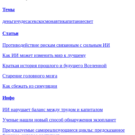
Темы
деньги
чудеса
секс
космонавтика
питание
свет
Статьи
Противодействие рискам связанным с сильным ИИ
Как ИИ может изменить мир к лучшему
Краткая история прошлого и будущего Вселенной
Старение головного мозга
Как сбежать из симуляции
Инфо
ИИ нарушает баланс между трудом и капиталом
Ученые нашли новый способ обнаружения экзопланет
Предсказуемые самореализующиеся циклы: предсказанное