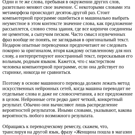
Одни и те же слова, пребывая в окружении других слов,
разительно меняют свое значение. С некоторыми словами эта
метаморфоза происходит десяток-другой раз. Стоит
компьютерной программе ошибиться и машинально выбрать
неуместное в этом контексте значение слова, как предложение
рассыплется, словно стена здания, где все кирпичи соединены
не цементом, а сыпучим песком. Часто смысл изувеченных
фраз вообще не понять, не заглядывая в оригинальный текст.
Недаром опытные переводчики предпочитают не следовать
покорно за оригиналом, вторя каждому оставленному для них
слову, а интерпретируют иностранный текст, пересказывая его
вольным, родным языком. Кажется, что с мастерством
человека компьютерной программе, если она действует по
старинке, никогда не сравниться.
Поэтому в основе машинного перевода должен лежать метод
искусственных нейронных сетей, когда машина переводит не
отдельные слова и даже не словосочетания, а все предложение
в целом. Нейронные сети редко дают четкий, конкретный
результат. Обычно они вычисляют лишь распределение
вероятностей результатов. Иными словами, указывают, какова
вероятность любого возможного результата.
Обращаясь к переводческому ремеслу, скажем, что,
транслируя на другой язык, фразу «Женщина пошла в магазин