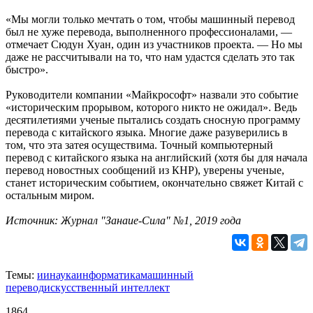
«Мы могли только мечтать о том, чтобы машинный перевод
был не хуже перевода, выполненного профессионалами, —
отмечает Сюдун Хуан, один из участников проекта. — Но мы
даже не рассчитывали на то, что нам удастся сделать это так
быстро».
Руководители компании «Майкрософт» назвали это событие
«историческим прорывом, которого никто не ожидал». Ведь
десятилетиями ученые пытались создать сносную программу
перевода с китайского языка. Многие даже разуверились в
том, что эта затея осуществима. Точный компьютерный
перевод с китайского языка на английский (хотя бы для начала
перевод новостных сообщений из КНР), уверены ученые,
станет историческим событием, окончательно свяжет Китай с
остальным миром.
Источник: Журнал "Занаие-Сила" №1, 2019 года
Темы:
ии
наука
информатика
машинный
перевод
искусственный интеллект
1864