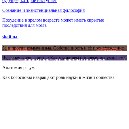
будущее, которое наступает
Сознание и экзистенциальная философия
Похудение в зрелом возрасте может иметь скрытые
последствия для мозга
Файлы
За и против коммунизма. Собственность и её происхождение
Чудесная жизнь клеток: Как мы живем и почему мы умираем?
Анатомия разума
Как богословы извращают роль науки в жизни общества