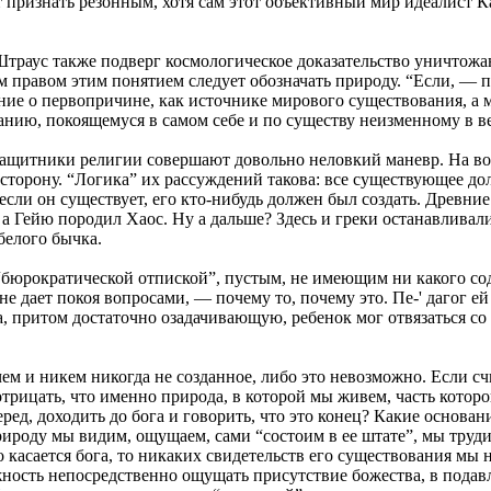
т признать резонным, хотя сам этот объективный мир идеалист 
раус также подверг космологическое доказательство уничтожаю
 правом этим понятием следует обозначать природу. “Если, — пи
ение о первопричине, как источнике мирового существования, 
анию, покоящемуся в самом себе и по существу неизменному в ве
защитники религии совершают довольно неловкий маневр. На вопр
сторону. “Логика” их рассуждений такова: все существующее дол
если он существует, его кто-нибудь должен был создать. Древние
, а Гейю породил Хаос. Ну а дальше? Здесь и греки останавливал
белого бычка.
о “бюрократической отпиской”, пустым, не имеющим ни какого со
 не дает покоя вопросами, — почему то, почему это. Пе-' дагог 
а, притом достаточно озадачивающую, ребенок мог отвязаться с
ем и никем никогда не созданное, либо это невозможно. Если сч
отрицать, что именно природа, в которой мы живем, часть котор
ред, доходить до бога и говорить, что это конец? Какие основ
ироду мы видим, ощущаем, сами “состоим в ее штате”, мы труди
касается бога, то никаких свидетельств его существования мы 
жность непосредственно ощущать присутствие божества, в пода