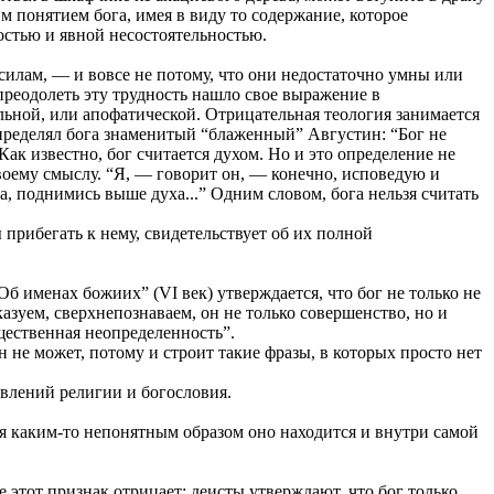
им понятием бога, имея в виду то содержание, которое
остью и явной несостоятельностью.
 силам, — и вовсе не потому, что они недостаточно умны или
 преодолеть эту трудность нашло свое выражение в
льной, или апофатической. Отрицательная теология занимается
к определял бога знаменитый “блаженный” Августин: “Бог не
. Как известно, бог считается духом. Но и это определение не
воему смыслу. “Я, — говорит он, — конечно, исповедую и
а, поднимись выше духа...” Одним словом, бога нельзя считать
прибегать к нему, свидетельствует об их полной
именах божиих” (VI век) утверждается, что бог не только не
казуем, сверхнепознаваем, он не только совершенство, но и
ущественная неопределенность”.
н не может, потому и строит такие фразы, в которых просто нет
влений религии и богословия.
емя каким-то непонятным образом оно находится и внутри самой
е этот признак отрицает; деисты утверждают, что бог только