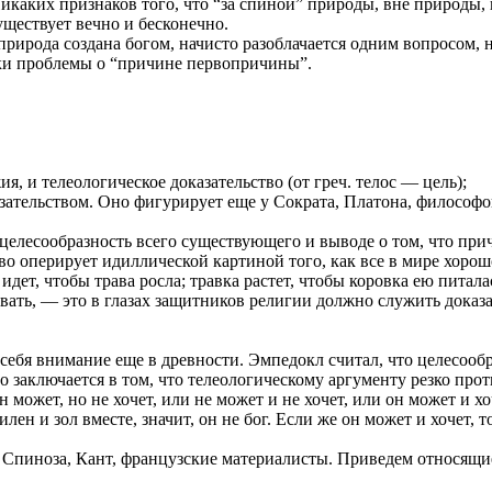
каких признаков того, что “за спиной” природы, вне природы, 
уществует вечно и бесконечно.
 природа создана богом, начисто разоблачается одним вопросом,
овки проблемы о “причине первопричины”.
я, и телеологическое доказательство (от греч. телос — цель);
зательством. Оно фигурирует еще у Сократа, Платона, философо
а целесообразность всего существующего и выводе о том, что пр
во оперирует идиллической картиной того, как все в мире хорошо
дет, чтобы трава росла; травка растет, чтобы коровка ею питала
вать, — это в глазах защитников религии должно служить доказат
себя внимание еще в древности. Эмпедокл считал, что целесообр
заключается в том, что телеологическому аргументу резко проти
н может, но не хочет, или не может и не хочет, или он может и хо
силен и зол вместе, значит, он не бог. Если же он может и хочет,
, Спиноза, Кант, французские материалисты. Приведем относящи