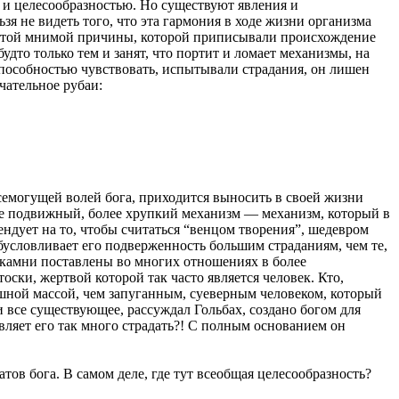
 и целесообразностью. Но существуют явления и
я не видеть того, что эта гармония в ходе жизни организма
ость той мнимой причины, которой приписывали происхождение
удто только тем и занят, что портит и ломает механизмы, на
способностью чувствовать, испытывали страдания, он лишен
чательное рубаи:
всемогущей волей бога, приходится выносить в своей жизни
ее подвижный, более хрупкий механизм — механизм, который в
ендует на то, чтобы считаться “венцом творения”, шедевром
бусловливает его подверженность большим страданиям, чем те,
камни поставлены во многих отношениях в более
оски, жертвой которой так часто является человек. Кто,
шной массой, чем запуганным, суеверным человеком, который
и все существующее, рассуждал Гольбах, создано богом для
авляет его так много страдать?! С полным основанием он
ов бога. В самом деле, где тут всеобщая целесообразность?