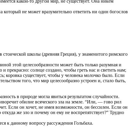
имеется какой-то другой мир, не существует. Она никем
 на который не может вразумительно ответить ни один богослов
в стоической школы (древняя Греция), у знаменитого римского
ичиной этой целесообразности может быть только разумная и
 и прекрасно: солнце создано, чтобы греть нас и светить нам;
сь; коровка существует, чтобы у человека молочко было. Если
ельством того, что мир целесообразно устроен и, стало быть,
азность в природе могла явиться результатом случайности.
воречит обилие всяческого зла на земле. “Или, — гово рил
чет. Если он хочет, не имея возможности, он бессилен. Если он
 то откуда же зло и почему он ему не воспрепятствует?” Трудно
еся к данному вопросу рассуждения Гольбаха.