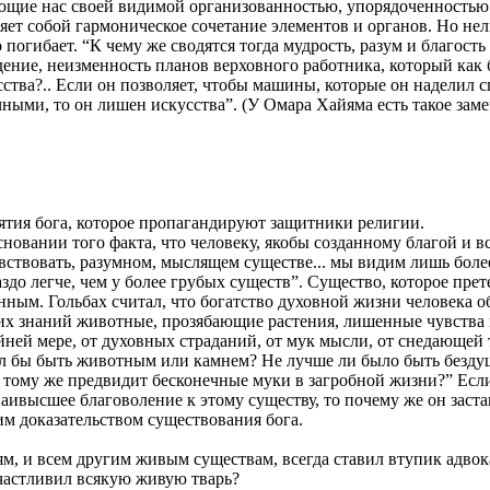
ающие нас своей видимой организованностью, упорядоченностью
т собой гармоническое сочетание элементов и органов. Но нельз
о погибает. “К чему же сводятся тогда мудрость, разум и благ
ение, неизменность планов верховного работника, который как б
ства?.. Если он позволяет, чтобы машины, которые он наделил 
чными, то он лишен искусства”. (У Омара Хайяма есть такое заме
нятия бога, которое пропагандируют защитники религии.
сновании того факта, что человеку, якобы созданному благой и 
вствовать, разумном, мыслящем существе... мы видим лишь бол
до легче, чем у более грубых существ”. Существо, которое прет
нным. Гольбах считал, что богатство духовной жизни человека о
х знаний животные, прозябающие растения, лишенные чувства 
ней мере, от духовных страданий, от мук мысли, от снедающей т
ел бы быть животным или камнем? Не лучше ли было быть безду
 к тому же предвидит бесконечные муки в загробной жизни?” Есл
наивысшее благоволение к этому существу, то почему же он заст
им доказательством существования бога.
, и всем другим живым существам, всегда ставил втупик адвокат
счастливил всякую живую тварь?