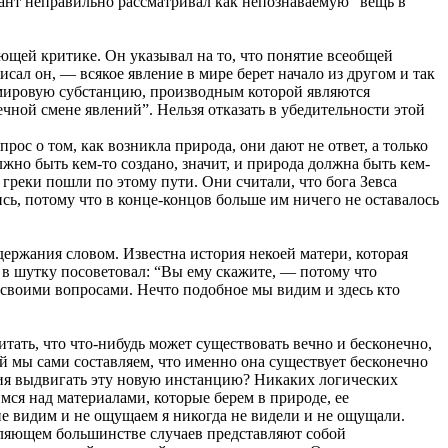
Кант неправильно рассматривал как непознаваемую “вещь в
щей критике. Он указывал на то, что понятие всеобщей
сал он, — всякое явление в мире берет начало из другом и так
а мировую субстанцию, производным которой являются
чной смене явлений”. Нельзя отказать в убедительности этой
ос о том, как возникла природа, они дают не ответ, а только
жно быть кем-то создано, значит, и природа должна быть кем-
 греки пошли по этому пути. Они считали, что бога Зевса
ись, потому что в конце-концов больше им ничего не оставалось
держания словом. Известна история некоей матери, которая
ей в шутку посоветовал: “Вы ему скажите, — потому что
о своими вопросами. Нечто подобное мы видим и здесь кто
итать, что что-нибудь может существовать вечно и бесконечно,
ой мы сами составляем, что именно она существует бесконечно
ания выдвигать эту новую инстанцию? Никаких логических
мся над материалами, которые берем в природе, ее
не видим и не ощущаем я никогда не видели и не ощущали.
вляющем большинстве случаев представляют собой