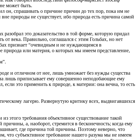
 не может быть.
л он, спрашивать о причине причин до тех пор, пока им не
вне природы не существует, ибо природа есть причина самой
 разобрал это доказательство в той форме, которую придал
 от века. Правильно, соглашался с этим Гольбах, но нет
льбах признает “очевидным и не нуждающимся в
рее природа или материя, о которых мы имеем представление,
м”.
ироде и отличном от нее, лишь умножает без нужды существа
 она лишь приписывает ему совершенно неподобающие ему
, если это применить к природе, к материи: она вечна, то есть
тическому лагерю. Развернутую критику всех, выдвигавшихся
ли из этого требования объективное существование такой
 причины, а, наоборот, стремится в бесконечность; когда ему
рашивает, где причина той причины. Поэтому неверно, что
том, что субъективное требование нашего разума мы не имеем