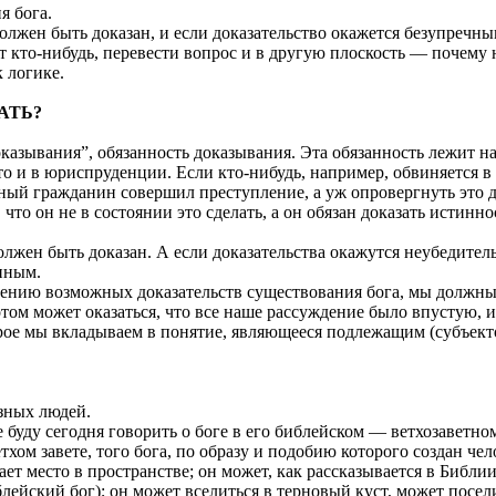
я бога.
должен быть доказан, и если доказательство окажется безупречным
т кто-нибудь, перевести вопрос и в другую плоскость — почему 
к логике.
АТЬ?
зывания”, обязанность доказывания. Эта обязанность лежит на то
то и в юриспруденции. Если кто-нибудь, например, обвиняется в
нный гражданин совершил преступление, а уж опровергнуть это до
 что он не в состоянии это сделать, а он обязан доказать истинн
должен быть доказан. А если доказательства окажутся неубедитель
нным.
рению возможных доказательств существования бога, мы должны 
отом может оказаться, что все наше рассуждение было впустую, и
орое мы вкладываем в понятие, являющееся подлежащим (субъект
зных людей.
не буду сегодня говорить о боге в его библейском — ветхозавет
етхом завете, того бога, по образу и подобию которого создан че
ает место в пространстве; он может, как рассказывается в Библии
иблейский бог); он может вселиться в терновый куст, может посел