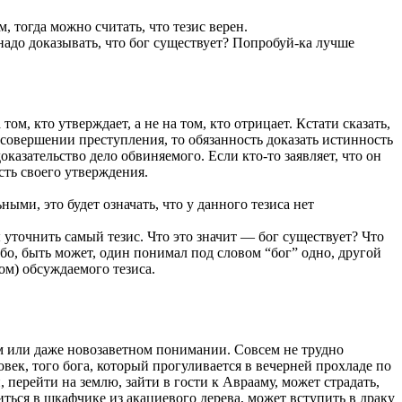
, тогда можно считать, что тезис верен.
надо доказывать, что бог существует? Попробуй-ка лучше
м, кто утверждает, а не на том, кто отрицает. Кстати сказать,
 совершении преступления, то обязанность доказать истинность
казательство дело обвиняемого. Если кто-то заявляет, что он
ость своего утверждения.
ными, это будет означать, что у данного тезиса нет
уточнить самый тезис. Что это значит — бог существует? Что
бо, быть может, один понимал под словом “бог” одно, другой
ом) обсуждаемого тезиса.
ном или даже новозаветном понимании. Совсем не трудно
ловек, того бога, который прогуливается в вечерней прохладе по
, перейти на землю, зайти в гости к Аврааму, может страдать,
иться в шкафчике из акациевого дерева, может вступить в драку