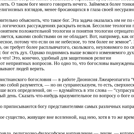
олеть. О таком боге много говорить нечего. Займемся более тонк
лигиозных взглядов, менее бросающихся в глаза своей несуразн
тельно объяснить, что такое бог. Эта задача оказалась им не по
ых логических рассуждениях раскрыть нельзя. Бессилие теологии
 понятием положительной теологии и понятия теологии отрицате
е является, какими свойствами он не обладает. Вот, например, ка
телесное, потому что если он не небесное, то тем более не земное”
 он требует более расплывчатого, скользкого, неуловимого по с
: бог есть дух. Однако поднимись выше всякого изменяемого дух
тно что! Это, конечно, удобный для защитников религии
 от неприятных вопросов. Но одно то, что богословы вынуждены 
изывают людей верить.
тианского богословия — в работе Дионисия Лжеареопагита “Об 
амо собой разумеется, — но он супранесказуем, то есть, сверхнес
 выше всех определений, он — вдумайтесь в эти слова — “супрас
ый день. Сказать что-нибудь вразумительное по вопросу о боге о
но приписываются богу представителями самых различных напра
ное существо, живущее вне вселенной, над нею, хотя в то же вр
 правда, религиозно-философское направление — деизм, — которо