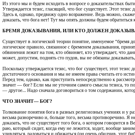
Из этого мы и будем исходить в вопросе о доказательствах быти
Утверждается тезис, гласящий, что бог существует. Этот тезис 
Здесь я, однако, предвижу одно возражение. Ведь можно, скаже
доказать, что бога нет! Тут мы опять должны будем обратиться 
БРЕМЯ ДОКАЗЫВАНИЯ, ИЛИ КТО ДОЛЖЕН ДОКАЗЫВ
Существует в логической теории понятие, именуемое “бремя дока
логическое правило, связанное с бременем доказывания, приня
обвинения лежит на том, кто обвиняет, кто утверждает, что да
может, допустим, поднять сто пудов, вы не обязаны доказывать,
Поскольку утверждается тезис, что бог существует, этот тезис 
достаточного основания и мы не имеем права считать его исти
Перед тем, однако, как приступить непосредственно к рассмот
значит — бог? Если мы не уточним самого смысла тезиса, то п
— другое... Надо сначала договориться о том содержании, кот
ЧТО ЗНАЧИТ— БОГ?
Толкование понятия бога в разных религиозных учениях и у ра
весьма разноречиво и, больше того, весьма противоречиво. Я 
доказать, что не существует того бога, о котором говорится в В
раю, который сидит, когда ему не лежится, ходит, вообще заним
удивляться, радоваться и обижаться (он очень обидчив, этот б