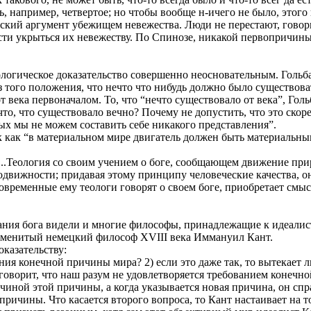
сть, например, четвертое; но чтобы вообще н-ичего не было, этого
кий аргумент убежищем невежества. Люди не перестают, говори
и укрыться их невежеству. По Спинозе, никакой первопричины 
огическое доказательство совершенно неосновательным. Гольбах
того положения, что нечто что нибудь должно было существовать
 века первоначалом. То, что “нечто существовало от века”, Го
что, что существовало вечно? Почему не допустить, что это ско
рых мы не можем составить себе никакого представления”.
 как “в материальном мире двигатель должен быть материальны
“...Теология со своим учением о боге, сообщающем движение пр
одвижности; придавая этому принципу человеческие качества,
современные ему теологи говорят о своем боге, приобретает смысл
ания бога видели и многие философы, принадлежащие к идеалис
 знаменитый немецкий философ XVIII века Иммануил Кант.
оказательству:
ния конечной причины мира? 2) если это даже так, то вытекает 
оворит, что наш разум не удовлетворяется требованием конечной
чиной этой причины, а когда указывается новая причина, он сп
причины. Что касается второго вопроса, то Кант настаивает на 