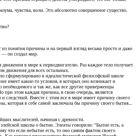
азума, чувства, воли. Это абсолютно совершенное существо.
ство?
из понятия причины и на первый взгляд весьма просто и даже
ы — он создал мир.
 движения в мире к перводвигателю. Раз каждое тело получает
ком движения для всех остальных.
ыло сформулировано в идеалистической философской школе
е имеет какие-то условия, в которых оно возникает и
ю необходимого и так же, как все другие приверженцы
о при этом каждая причина, в свою очередь, является
и следствий. Вместе с этим все в мире имеет причину своего
ы, которая в себе самой заключала бы причину своего бытия...
ейших мыслителей, начиная с древности.
элейской школы о бытии. Элеаты говорили: “Бытие есть, а
ому что если небытие есть, то оно самим фактом своего
есть. Как говорил впоследствии философ-марксист Иосиф