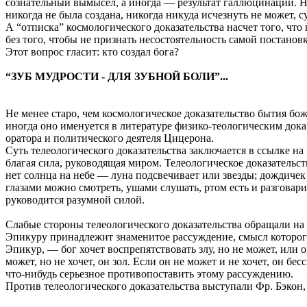
сознательный вымысел, а иногда — результат галлюцинаций. Ни
никогда не была создана, никогда никуда исчезнуть не может, с
А “отписка” космологического доказательства насчет того, что
без того, чтобы не признать несостоятельность самой постан
Этот вопрос гласит: кто создал бога?
“ЗУБ МУДРОСТИ - ДЛЯ ЗУБНОЙ БОЛИ”...
Не менее старо, чем космологическое доказательство бытия божи
иногда оно именуется в литературе физико-теологическим дока
оратора и политического деятеля Цицерона.
Суть телеологического доказательства заключается в ссылке н
благая сила, руководящая миром. Телеологическое доказательст
нет солнца на небе — луна подсвечивает или звезды; дождичек и
глазами можно смотреть, ушами слушать, ртом есть и разговари
руководится разумной силой.
Слабые стороны телеологического доказательства обращали на 
Эпикуру принадлежит знаменитое рассуждение, смысл которого 
Эпикур, — бог хочет воспрепятствовать злу, но не может, или о
может, но не хочет, он зол. Если он не может и не хочет, он бес
что-нибудь серьезное противопоставить этому рассуждению.
Против телеологического доказательства выступали Фр. Бэкон