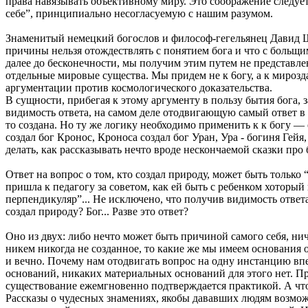
права навязывать объективному миру. Это соображение следуе
себе”, принципиально несогласуемую с нашим разумом.
Знаменитый немецкий богослов и философ-гегельянец Давид Шт
причины нельзя отождествлять с понятием бога и что с больщим
далее до бесконечности, мы получим этим путем не представл
отдельные мировые существа. Мы придем не к 6oгу, a к мирозд
аргументации против космологического доказательства.
В сущности, прибегая к этому аргументу в пользу бытия бога, 
видимость ответа, на самом деле отодвигающую самый ответ в 
то создана. Но ту же логику необходимо применить к к богу — 
создал бог Кронос, Кроноса создал бог Уран, Ура - богиня Гейя
делать, как рассказывать нечто вроде нескончаемой сказки про 
Ответ на вопрос о том, кто создал природу, может быть тольк
пришла к педагогу за советом, как ей быть с ребенком хоторый
перпендикуляр”... Не исключено, что получив видимость ответ
создал природу? Бог... Разве это ответ?
Оно из двух: либо нечто может быть причиной самого себя, нич
никем никогда не созданное, то какие же мы имеем основания 
и вечно. Почему нам отодвигать вопрос на одну инстанцию впе
оснований, никаких материальных оснований для этого нет. Пр
существование ежемгновенно подтверждается практикой. А что 
Рассказы о чудесных знамениях, якобы дававших людям возмо