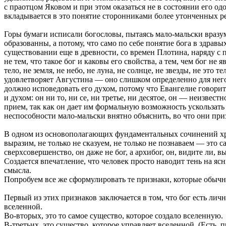
с праотцом Яковом и при этом оказаться не в состоянии его од
вкладывается в это понятие сторонниками более утонченных ре
Горы бумаги исписали богословы, пытаясь мало-мальски вразуми
образованны, а потому, что само по себе понятие бога в здрав
существовании еще в древности, со времен Плотина, наряду с
не тем, что такое бог и каковы его свойства, а тем, чем бог н
тело, не земля, не небо, не луна, не солнце, не звезды, не это 
удовлетворяет Августина — оно слишком определенно для него,
должно исповедовать его духом, потому что Евангелие говорит
и духом: он ни то, ни се, ни третье, ни десятое, он — неизвес
прием, так как он дает им формальную возможность ускользать
неспособности мало-мальски внятно объяснить, во что они пр
В одном из основополагающих фундаментальных сочинений хрис
выразим, не только не сказуем, не только не познаваем — это с
сверхсовершенство, он даже не бог, а архибог, он, видите ли,
Создается впечатление, что человек просто наводит тень на ясн
смысла.
Попробуем все же сформулировать те признаки, которые обыч
Первый из этих признаков заключается в том, что бог есть лич
вселенной.
Во-вторых, это то самое существо, которое создало вселенную.
В-третьих, это существо, которое управляет вселенной. (Есть,