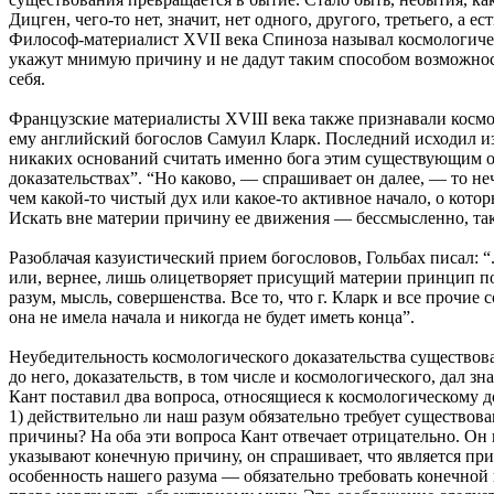
Дицген, чего-то нет, значит, нет одного, другого, третьего, а е
Философ-материалист XVII века Спиноза называл космологичес
укажут мнимую причину и не дадут таким способом возможност
себя.
Французские материалисты XVIII века также признавали космол
ему английский богослов Самуил Кларк. Последний исходил из 
никаких оснований считать именно бога этим существующим от
доказательствах”. “Но каково, — спрашивает он далее, — то не
чем какой-то чистый дух или какое-то активное начало, о кото
Искать вне материи причину ее движения — бессмысленно, так
Разоблачая казуистический прием богословов, Гольбах писал: 
или, вернее, лишь олицетворяет присущий материи принцип п
разум, мысль, совершенства. Все то, что г. Кларк и все прочие 
она не имела начала и никогда не будет иметь конца”.
Неубедительность космологического доказательства существов
до него, доказательств, в том числе и космологического, дал
Кант поставил два вопроса, относящиеся к космологическому д
1) действительно ли наш разум обязательно требует существова
причины? На оба эти вопроса Кант отвечает отрицательно. Он г
указывают конечную причину, он спрашивает, что является при
особенность нашего разума — обязательно требовать конечной 