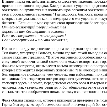
В мире, писал он, действительно, существуют явления, пораж
противоположного порядка. Каждое живое существо представляе
обязательно нарушается и в конце-концов организм обязательн
этой прославленной гармонии? Где мудрость, благость, предвид
которые нам указывают как на шедевры его могущества и искус
благости. Если он не мог сделать свои произведения более про
Отчего всемогущий творец наших тел
Даровать нам бессмертие не захотел?
Если мы совершенны – зачем умираем?
Если несовершенны – то кто бракодел?
)
Но ни то, ни другое решение вопроса не подходит для того по
Тем более, утверждал Гольбах, можно сделать такой вывод на о
самые тяжелые страдания. “В этом одаренном способностью чу
силу своей исключительной сложности может испортиться гораз
божьего мастерства, оказывается весьма несовершенно построе
которые приходится переживать животным. “Не имеющие наши
благоприятное положение, чем человек; они избавлены, по край
вспоминая безвозвратную потерю дорогого существа, не захот
трепещет здесь, на земле, перед гневом своего бога и который
человека, как утверждает религия, и бог обнаружил этим свое 
считал, что эти соображения никак не вяжутся с телеологическ
Факт обилия страданий, которые приходится претерпевать людям
Где та благодать, которой всемилостивый и всемогущий бог о