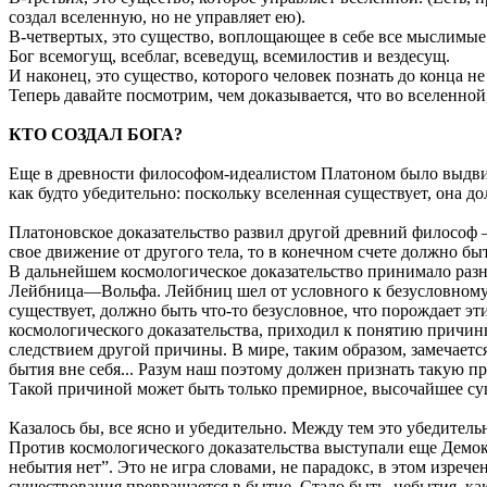
создал вселенную, но не управляет ею).
В-четвертых, это существо, воплощающее в себе все мыслимые
Бог всемогущ, всеблаг, всеведущ, всемилостив и вездесущ.
И наконец, это существо, которого человек познать до конца не
Теперь давайте посмотрим, чем доказывается, что во вселенной
КТО СОЗДАЛ БОГА?
Еще в древности философом-идеалистом Платоном было выдвину
как будто убедительно: поскольку вселенная существует, она 
Платоновское доказательство развил другой древний философ 
свое движение от другого тела, то в конечном счете должно быт
В дальнейшем космологическое доказательство принимало разн
Лейбница—Вольфа. Лейбниц шел от условного к безусловному. 
существует, должно быть что-то безусловное, что порождает э
космологического доказательства, приходил к понятию причины
следствием другой причины. В мире, таким образом, замечаетс
бытия вне себя... Разум наш поэтому должен признать такую пр
Такой причиной может быть только премирное, высочайшее су
Казалось бы, все ясно и убедительно. Между тем это убедител
Против космологического доказательства выступали еще Демок
небытия нет”. Это не игра словами, не парадокс, в этом изреч
существования превращается в бытие. Стало быть, небытия, как