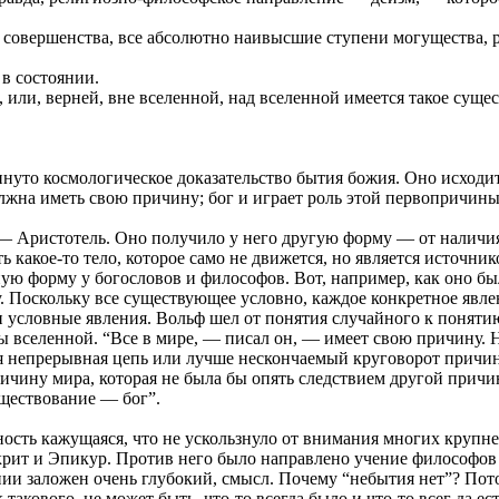
 совершенства, все абсолютно наивысшие ступени могущества, р
 в состоянии.
, или, верней, вне вселенной, над вселенной имеется такое суще
то космологическое доказательство бытия божия. Оно исходит 
должна иметь свою причину; бог и играет роль этой первопричин
— Аристотель. Оно получило у него другую форму — от наличия
ь какое-то тело, которое само не движется, но является источни
ую форму у богословов и философов. Вот, например, как оно б
Поскольку все существующее условно, каждое конкретное явлени
ти условные явления. Вольф шел от понятия случайного к поняти
 вселенной. “Все в мире, — писал он, — имеет свою причину. Н
я непрерывная цепь или лучше нескончаемый круговорот причин 
ичину мира, которая не была бы опять следствием другой причин
ществование — бог”.
ьность кажущаяся, что не ускользнуло от внимания многих крупн
рит и Эпикур. Против него было направлено учение философов 
ении заложен очень глубокий, смысл. Почему “небытия нет”? Пот
 такового, не может быть, что-то всегда было и что-то всег да 