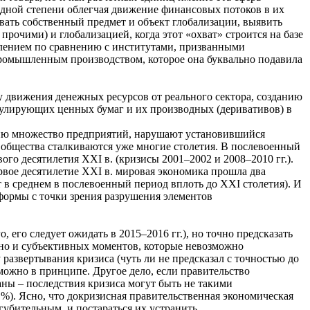
адной степени облегчая движение финансовых потоков в их
ть собственный предмет и объект глобализации, выявить
очими) и глобализацией, когда этот «охват» строится на базе
влением по сравнению с институтами, призванными
ромышленным производством, которое она буквально подавила
 движения денежных ресурсов от реального сектора, созданию
ркулирующих ценных бумаг и их производных (деривативов) в
ению множество предприятий, нарушают установившийся
 общества сталкиваются уже многие столетия. В послевоенный
ого десятилетия XXI в. (кризисы 2001–2002 и 2008–2010 гг.).
ервое десятилетие XXI в. мировая экономика прошла два
т в среднем в послевоенный период вплоть до XXI столетия). И
 формы с точки зрения разрушения элементов
 его следует ожидать в 2015–2016 гг.), но точно предсказать
, но и субъективных моментов, которые невозможно
развертывания кризиса (чуть ли не предсказал с точностью до
зможно в принципе. Другое дело, если правительство
ны – последствия кризиса могут быть не такими
 %). Ясно, что докризисная правительственная экономическая
убительным, и постараться их устранить.