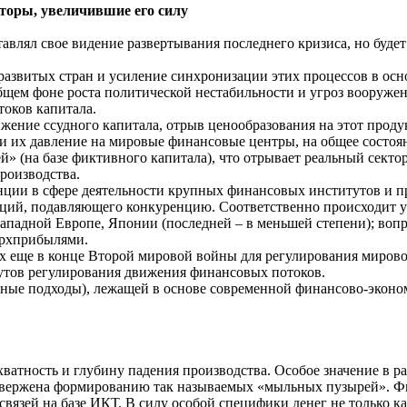
кторы, увеличившие его силу
тавлял свое видение развертывания последнего кризиса, но буд
азвитых стран и усиление синхронизации этих процессов в осн
щем фоне роста политической нестабильности и угроз вооружен
оков капитала.
жение ссудного капитала, отрыв ценообразования на этот проду
и их давление на мировые финансовые центры, на общее состо
 (на базе фиктивного капитала), что отрывает реальный секто
роизводства.
нции в сфере деятельности крупных финансовых институтов и 
ций, подавляющего конкуренцию. Соответственно происходит ув
ападной Европе, Японии (последней – в меньшей степени); воп
ерхприбылями.
х еще в конце Второй мировой войны для регулирования миров
утов регулирования движения финансовых потоков.
рные подходы), лежащей в основе современной финансово-эконо
хватность и глубину падения производства. Особое значение в р
подвержена формированию так называемых «мыльных пузырей». Ф
зей на базе ИКТ. В силу особой специфики денег не только как