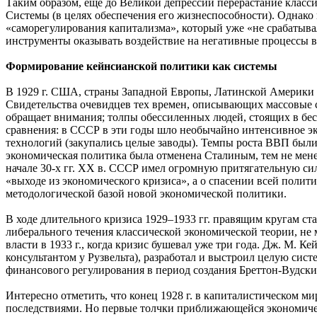
Таким образом, еще до Великой депрессии перерастание класс
Системы (в целях обеспечения его жизнеспособности). Однако
«саморегулирования капитализма», который уже «не срабатыва
инструменты оказывать воздействие на негативные процессы в 
Формирование кейнсианской политики как системы
В 1929 г. США, страны Западной Европы, Латинской Америки и
Свидетельства очевидцев тех времен, описывающих массовые ст
обращает внимания; толпы обессиленных людей, стоящих в бес
сравнения: в СССР в эти годы шло необычайно интенсивное эк
технологий (закупались целые заводы). Темпы роста ВВП были 
экономическая политика была отменена Сталиным, тем не менее
начале 30-х гг. XX в. СССР имел огромную притягательную сил
«выходе из экономического кризиса», а о спасении всей полит
методологической базой новой экономической политики.
В ходе длительного кризиса 1929–1933 гг. правящим кругам с
либерального течения классической экономической теории, не
власти в 1933 г., когда кризис бушевал уже три года. Дж. М. 
консультантом у Рузвельта), разработал и выстроил целую си
финансового регулирования в период создания Бреттон-Вудски
Интересно отметить, что конец 1928 г. в капиталистическом 
последствиями. Но первые толчки приближающейся экономическо