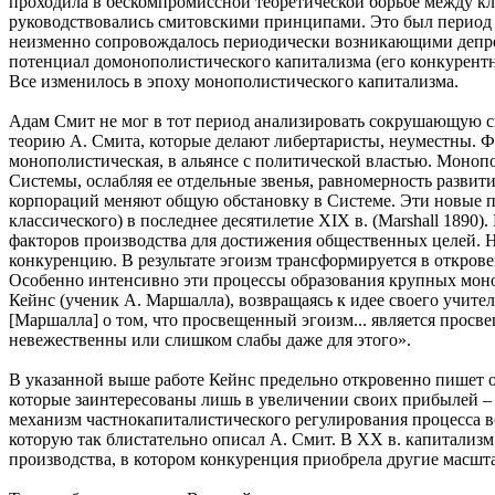
проходила в бескомпромиссной теоретической борьбе между кл
руководствовались смитовскими принципами. Это был период в
неизменно сопровождалось периодически возникающими депрес
потенциал домонополистического капитализма (его конкурентн
Все изменилось в эпоху монополистического капитализма.
Адам Смит не мог в тот период анализировать сокрушающую с
теорию А. Смита, которые делают либертаристы, неуместны. Фа
монополистическая, в альянсе с политической властью. Моно
Системы, ослабляя ее отдельные звенья, равномерность разви
корпораций меняют общую обстановку в Системе. Эти новые п
классического) в последнее десятилетие XIX в. (Marshall 189
факторов производства для достижения общественных целей. Н
конкуренцию. В результате эгоизм трансформируется в откров
Особенно интенсивно эти процессы образования крупных монопо
Кейнс (ученик А. Маршалла), возвращаясь к идее своего учите
[Маршалла] о том, что просвещенный эгоизм... является прос
невежественны или слишком слабы даже для этого».
В указанной выше работе Кейнс предельно откровенно пишет 
которые заинтересованы лишь в увеличении своих прибылей – 
механизм частнокапиталистического регулирования процесса во
которую так блистательно описал А. Смит. В XX в. капитализм
производства, в котором конкуренция приобрела другие масшт