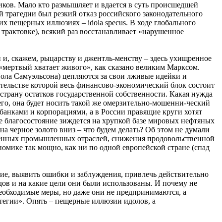
иков. Мало кто размышляет и вдается в суть происшедшей
й трагедии был резкий отказ российского законодательного
 пещерных иллюзиях – idolа specus. В ходе глобального
трактовке), всякий раз восстанавливает «нарушенное
и и, скажем, рыцарству и джентль-менству – здесь ухищренное
«мертвый хватает живого», как сказано великим Марксом.
ола Самуэльсона) цепляются за свои лживые идейки и
ительстве которой весь финансово-экономический блок состоит
страну остатков государственной собственности. Какая нужда
го, она будет носить такой же омерзительно-мошенни-ческий
банками и корпорациями, а в России правящие круги хотят
ое благосостояние зиждется на хрупкой базе мировых нефтяных
а черное золото вниз – что будем делать? Об этом не думали
ременных промышленных отраслей, снижения продовольственной
номике так мощно, как ни по одной европейской стране (спад
тие, выявить ошибки и заблуждения, привлечь действительно
дов и на какие цели они были использованы. И почему не
еобходимые меры, но даже они не предпринимаются, а
тегии». Опять – пещерные иллюзии идолов, а