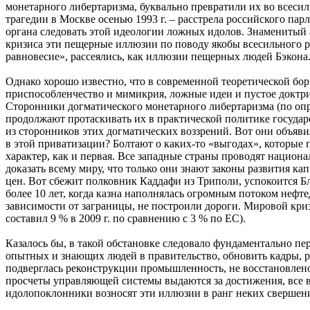
монетарного либертаризма, буквально превратили их во всесил
трагедии в Москве осенью 1993 г. – расстрела российского па
органа следовать этой идеологии ложных идолов. Знаменитый 
кризиса эти пещерные иллюзии по поводу якобы всесильного ры
равновесие», рассеялись, как иллюзии пещерных людей Бэкона
Однако хорошо известно, что в современной теоретической бор
приспособленчество и мимикрия, ложные идеи и пустое доктри
Сторонники догматического монетарного либертаризма (по оп
продолжают протаскивать их в практической политике государс
из сторонников этих догматических воззрений. Вот они объяви
в этой приватизации? Болтают о каких-то «выгодах», которые 
характер, как и первая. Все западные страны проводят национ
доказать всему миру, что только они знают законы развития к
цен. Вот сбежит полковник Каддафи из Триполи, успокоится Бл
более 10 лет, когда казна наполнялась огромным потоком неф
зависимости от заграницы, не построили дороги. Мировой криз
составил 9 % в 2009 г. по сравнению с 3 % по ЕС).
Казалось бы, в такой обстановке следовало фундаментально п
опытных и знающих людей в правительство, обновить кадры, ра
подверглась реконструкции промышленность, не восстановлено
просчеты управляющей системы выдаются за достижения, все в
идолопоклонники возносят эти иллюзии в ранг неких свершен