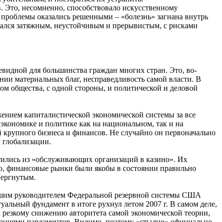
. Это, несомненно, способствовало искусственному
е проблемы оказались решенными – «болезнь» загнана внутрь
зался затяжным, неустойчивым и прерывистым, с рисками
видной для большинства граждан многих стран. Это, во-
ении материальных благ, несправедливость самой власти. В
ом общества, с одной стороны, и политической и деловой
ением капиталистической экономической системы за все
экономике и политике как на национальном, так и на
крупного бизнеса и финансов. Не случайно он первоначально
 глобализации.
атились из «обслуживающих организаций в казино». Их
ю, финансовые рынки были якобы в состоянии правильно
вергнутым.
бывшим руководителем Федеральной резервной системы США
альный фундамент в итоге рухнул летом 2007 г. В самом деле,
к резкому снижению авторитета самой экономической теории,
ндациями парламентов. Видимо, поэтому «стыдно» официально