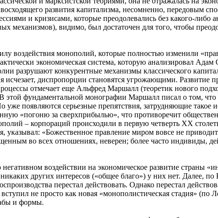
ассической и марксистской теориями, она не отражалась на эко
осходящего развития капитализма, несомненно, передовым спос
сиями и кризисами, которые преодолевались без какого-либо а
ых механизмов), видимо, был достаточен для того, чтобы прео
илу воздействия монополий, которые полностью изменили «прав
ктически экономическая система, которую анализировал Адам Сми
полии разрушают конкурентные механизмы классического капита
тия исчезает, диспропорции становятся угрожающими. Развитие
роцессы отмечает еще Альфред Маршалл (теоретик нового подх
0). В этой фундаментальной монографии Маршалл писал о том, ч
о уже появляются серьезные препятствия, затрудняющие такое 
енную «погоню за сверхприбылью», что противоречит обществен
лий – корпораций происходили в первую четверть XX столетия. 
ля, указывал: «Божественное правление миром вовсе не приводи
вещенным во всех отношениях, неверен; более часто индивиды, 
о негативном воздействии на экономическое развитие страны «
никаких других интересов («общее благо») у них нет. Далее, п
спроизводства перестал действовать. Однако перестал действова
 вступил не просто как новая «монополистическая стадия» (по 
абы и формы.