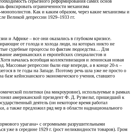
еобходимость серьезного реформирования самих основ
лишь фиксировать ограниченности механизма
монополистов. Как и каким образом, через какие механизмы и
ле Великой депрессии 1929–1933 гг.
ии и Африке – все они оказались в глубоком кризисе.
ирающие от голода и холода люди, на которых никто не
астые судебные процессы по фактам людоедства… Для
ование американских и европейских специалистов и
 Хотя началась всеобщая коллективизация и ленинская новая
д. Массовые репрессии были еще впереди, а в конце 20-х –
гося в те годы на Западе. Поэтому речь шла уже не просто о
на базе кейнсианского экономического учения, ставшего
номической политики (на микроуровне), используемые в рамках
 понял американский президент Ф. Д. Рузвельт, пришедший к
осударственный деятель (он некоторое время работал
ки, а также предложил ряд мер в области наднационального
«штормового урагана» с огромными разрушительными
 уже в середине 1929 г. (рост неликвидности товаров). Гром