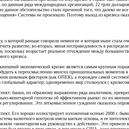
, по данным ряда международных организаций, 22 трлн долларов
 данное обстоятельство стало причиной того, что далеко не вс
чищения» Системы не произошло. Поэтому выход из кризиса ока
 о которой раньше говорили немногие и которая ныне стала оче
ечить развитие, во-вторых, явная несправедливость в распредел
м, поскольку возрастает реальное отчуждение между большинств
ового кризиса.
нынешний экономический кризис является самым крупным пораж
побудить к переосмыслению многих принципиальных моментов в 
ним шоковым фактором (как ОПЕК), а порожден самой системой 
 глобальный характер; одновременно мир столкнулся с кризисом
спект: банки, по образному выражению ряда аналитиков, превр
льно-монетарной гипотезы об эффективном рынке: по их мнени
м регулировании. Это легкомысленное суждение оказалось опро
 аспект. Его хорошо иллюстрирует изложенная осенью 2008 г. 
тема валютного контроля имела шаткие основы, и ее интеллекту
авляли «монетаризм как руководство к действию». Это привело 
изм был введен в ряде стран, в том числе в США, даже рекоме