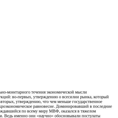
льно-монетарного течения экономической мысли
рукций: во-первых, утверждению о всесилии рынка, который
-вторых, утверждению, что чем меньше государственное
акроэкономическое равновесие. Доминировавший в последние
аждавшийся по всему миру МВФ, оказался в тяжелом
ти. Ведь именно они «научно» обосновывали постулаты