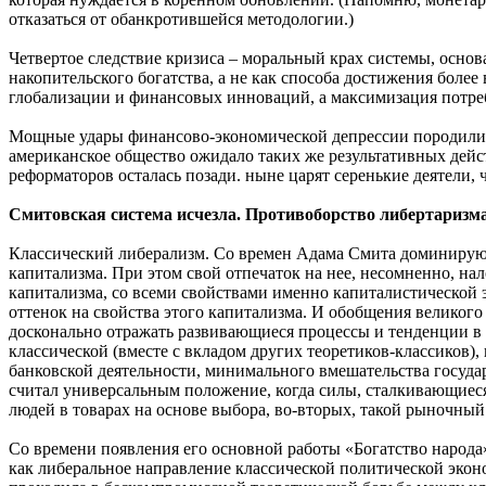
отказаться от обанкротившейся методологии.)
Четвертое следствие кризиса – моральный крах системы, осно
накопительского богатства, а не как способа достижения боле
глобализации и финансовых инноваций, а максимизация потре
Мощные удары финансово-экономической депрессии породили в
американское общество ожидало таких же результативных дейст
реформаторов осталась позади. ныне царят серенькие деятели, 
Смитовская система исчезла. Противоборство либертаризма
Классический либерализм. Со времен Адама Смита доминирующ
капитализма. При этом свой отпечаток на нее, несомненно, нал
капитализма, со всеми свойствами именно капиталистической
оттенок на свойства этого капитализма. И обобщения великого
досконально отражать развивающиеся процессы и тенденции в 
классической (вместе с вкладом других теоретиков-классиков)
банковской деятельности, минимального вмешательства госуд
считал универсальным положение, когда силы, сталкивающиеся
людей в товарах на основе выбора, во-вторых, такой рыночны
Со времени появления его основной работы «Богатство народа
как либеральное направление классической политической эконо