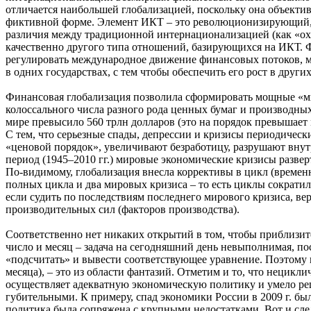
отличается наибольшей глобализацией, поскольку она объекти
фиктивной форме. Элемент ИКТ – это революционизирующий, 
различия между традиционной интернационализацией (как «охв
качественно другого типа отношений, базирующихся на ИКТ. 
регулировать международное движение финансовых потоков, м
в одних государствах, с тем чтобы обеспечить его рост в друг
Финансовая глобализация позволила сформировать мощные «мы
колоссального числа разного рода ценных бумаг и производны
мире превысило 560 трлн долларов (это на порядок превышает
С тем, что серьезные спады, депрессии и кризисы периодичес
«ценовой порядок», увеличивают безработицу, разрушают вну
период (1945–2010 гг.) мировые экономические кризисы разверт
По-видимому, глобализация внесла коррективы в цикл (временн
полных цикла и два мировых кризиса – то есть циклы сократили
если судить по последствиям последнего мирового кризиса, в
производительных сил (факторов производства).
Соответственно нет никаких открытий в том, чтобы приблизител
число и месяц – задача на сегодняшний день невыполнимая, п
«подсчитать» и вывести соответствующее уравнение. Поэтому вс
месяца), – это из области фантазий. Отметим и то, что нецикл
осуществляет адекватную экономическую политику и умело ре
губительными. К примеру, спад экономики России в 2009 г. бы
политика была сопряжена с крупными недостатками. Вот и след