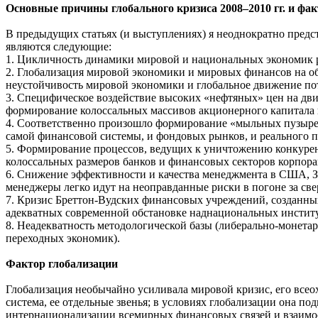
Основные причины глобального кризиса 2008–2010 гг. и фа
В предыдущих статьях (и выступлениях) я неоднократно предс
являются следующие:
1. Цикличность динамики мировой и национальных экономик р
2. Глобализация мировой экономики и мировых финансов на об
неустойчивость мировой экономики и глобальное движение пот
3. Специфическое воздействие высоких «нефтяных» цен на дви
формирование колоссальных массивов акционерного капитала 
4. Соответственно произошло формирование «мыльных пузырей»
самой финансовой системы, и фондовых рынков, и реального п
5. Формирование процессов, ведущих к уничтожению конкуре
колоссальных размеров банков и финансовых секторов корпора
6. Снижение эффективности и качества менеджмента в США, З
менеджеры легко идут на неоправданные риски в погоне за св
7. Кризис Бреттон-Вудских финансовых учреждений, созданны
адекватных современной обстановке наднациональных инстит
8. Неадекватность методологической базы (либерально-монета
переходных экономик).
Фактор глобализации
Глобализация необычайно усиливала мировой кризис, его всео
система, ее отдельные звенья; в условиях глобализации она 
интернационализации всемирных финансовых связей и взаимосвя