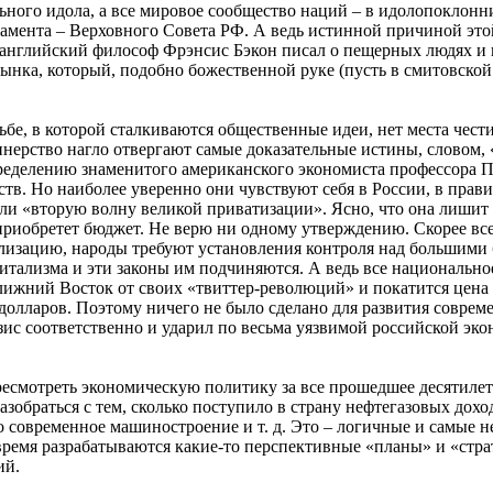
ьного идола, а все мировое сообщество наций – в идолопоклонн
рламента – Верховного Совета РФ. А ведь истинной причиной это
английский философ Фрэнсис Бэкон писал о пещерных людях и их
нка, который, подобно божественной руке (пусть в смитовской 
.
ьбе, в которой сталкиваются общественные идеи, нет места чест
нерство нагло отвергают самые доказательные истины, словом, 
ределению знаменитого американского экономиста профессора П
тв. Но наиболее уверенно они чувствуют себя в России, в прав
ли «вторую волну великой приватизации». Ясно, что она лишит 
приобретет бюджет. Не верю ни одному утверждению. Скорее все
ализацию, народы требуют установления контроля над большими 
апитализма и эти законы им подчиняются. А ведь все национальн
ижний Восток от своих «твиттер-революций» и покатится цена н
тедолларов. Поэтому ничего не было сделано для развития сов
ис соответственно и ударил по весьма уязвимой российской эко
ересмотреть экономическую политику за все прошедшее десятиле
зобраться с тем, сколько поступило в страну нефтегазовых дохо
 современное машиностроение и т. д. Это – логичные и самые н
ремя разрабатываются какие-то перспективные «планы» и «стра
ий.