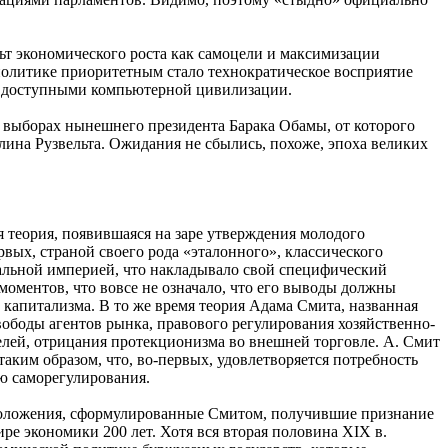
ьт экономического роста как самоцели и максимизации
 политике приоритетным стало технократическое восприятие
, доступными компьютерной цивилизации.
выборах нынешнего президента Барака Обамы, от которого
лина Рузвельта. Ожидания не сбылись, похоже, эпоха великих
теория, появившаяся на заре утверждения молодого
рвых, страной своего рода «эталонного», классического
альной империей, что накладывало свой специфический
моментов, что вовсе не означало, что его выводы должны
 капитализма. В то же время теория Адама Смита, названная
вободы агентов рынка, правового регулирования хозяйственно-
лей, отрицания протекционизма во внешней торговле. А. Смит
аким образом, что, во-первых, удовлетворяется потребность
ю саморегулирования.
е положения, сформулированные Смитом, получившие признание
ре экономики 200 лет. Хотя вся вторая половина ХIХ в.