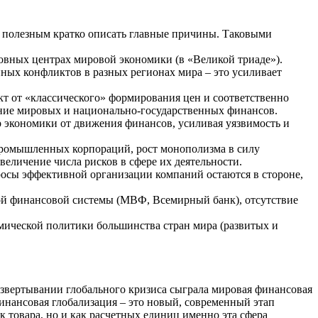
ет полезным кратко описать главные причины. Таковыми
овных центрах мировой экономики (в «Великой триаде»).
ных конфликтов в разных регионах мира – это усиливает
кт от «классического» формирования цен и соответственно
яние мировых и национально-государственных финансов.
р экономики от движения финансов, усиливая уязвимость и
промышленных корпораций, рост монополизма в силу
еличение числа рисков в сфере их деятельности.
росы эффективной организации компаний остаются в стороне,
ой финансовой системы (МВФ, Всемирный банк), отсутствие
мической политики большинства стран мира (развитых и
азвертывании глобального кризиса сыграла мировая финансовая
инансовая глобализация – это новый, современный этап
 товара, но и как расчетных единиц именно эта сфера