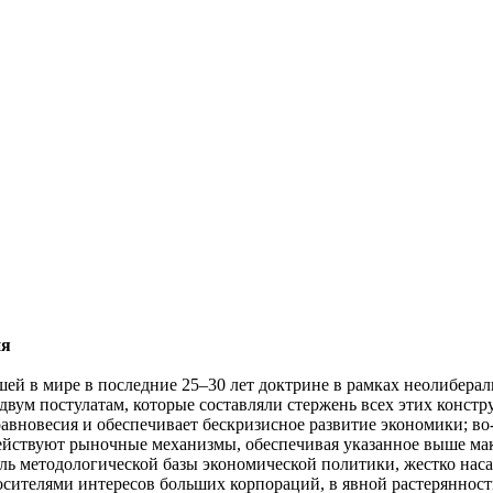
ия
ей в мире в последние 25–30 лет доктрине в рамках неолибера
 двум постулатам, которые составляли стержень всех этих конст
авновесия и обеспечивает бескризисное развитие экономики; во
действуют рыночные механизмы, обеспечивая указанное выше м
оль методологической базы экономической политики, жестко нас
носителями интересов больших корпораций, в явной растеряннос