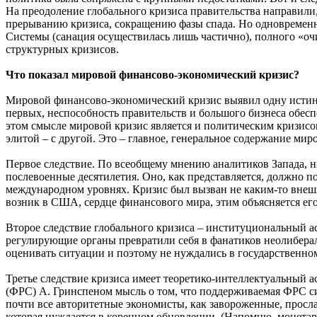
На преодоление глобального кризиса правительства направили
прерыванию кризиса, сокращению фазы спада. Но одновременно
Системы (санация осуществилась лишь частично), полного «о
структурных кризисов.
Что показал мировой финансово-экономический кризис?
Мировой финансово-экономический кризис выявил одну истину,
первых, неспособность правительств и большого бизнеса обесп
этом смысле мировой кризис является и политическим кризисо
элитой – с другой. Это – главное, генеральное содержание мир
Первое следствие. По всеобщему мнению аналитиков Запада, 
послевоенные десятилетия. Оно, как представляется, должно 
международном уровнях. Кризис был вызван не каким-то внеш
возник в США, сердце финансового мира, этим объясняется его
Второе следствие глобального кризиса – институциональный а
регулирующие органы превратили себя в фанатиков неолибера
оценивать ситуации и поэтому не нуждались в государственно
Третье следствие кризиса имеет теоретико-интеллектуальный
(ФРС) А. Гринспеном мысль о том, что поддерживаемая ФРС сис
почти все авторитетные экономисты, как завороженные, просл
которая нуждается в коренном обновлении. (Напомню, монетар