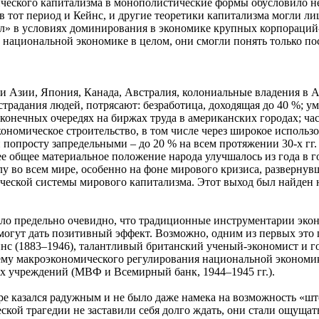
ического капитализма в монополистические формы обусловило н
 в тот период и Кейнс, и другие теоретики капитализма могли 
л» в условиях доминирования в экономике крупных корпораций-
национальной экономике в целом, они смогли понять только пос
 Азии, Япония, Канада, Австралия, колониальные владения в Аз
радания людей, потрясают: безработица, доходящая до 40 %; ум
конечных очередях на биржах труда в американских городах; ч
ономическое строительство, в том числе через широкое использ
попросту запредельными – до 20 % на всем протяжении 30-х гг.
 общее материальное положение народа улучшалось из года в го
у во всем мире, особенно на фоне мирового кризиса, развернувше
ической системы мирового капитализма. Этот выход был найден 
тало предельно очевидно, что традиционные инструментарии эко
 могут дать позитивный эффект. Возможно, одним из первых это
Кейнс (1883–1946), талантливый британский ученый-экономист и г
стему макроэкономического регулирования национальной экономи
х учреждений (МВФ и Всемирный банк, 1944–1945 гг.).
мире казался радужным и не было даже намека на возможность 
й трагедии не заставили себя долго ждать, они стали ощущаться