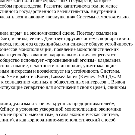
номической политике буржуазных государств, которые
обом производства. Развитие капитализма тем не менее
ктивного государственного вмешательства. Внутренний
долевать возникающие «возмущения» Системы самостоятельно.
ила игры» на экономической сцене. Поэтому ссылки на
т, исчезла, ее нет. Действует другая система, корпоративно-
лизма, погоня за сверхприбылями снижает общую устойчивость
 процессов монополизации, появление монополистических
ода к ценообразованию, кардинально отличающегося от
то общество использует «просвещенный эгоизм» владельцев
использование, в частности олигополии, уничтожающие
ным интересам и воздействует на устойчивость Системы.
Уже в работе «Конец Laissez-faire» (Keynes 1926) Дж. М.
т к совпадению частных и общественных интересов... Вывод
действующие сепаратно для достижения своих целей, слишком
индивидуализма и эгоизма крупных предпринимателей»,
о Кейнсу, в условиях ускоренной монополизации экономики
ть не просто «механизм», а сама экономическая система,
Ленину), а как корпоративно-монополистический способ