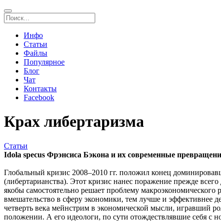
Инфо
Статьи
Файлы
Популярное
Блог
Чат
Контакты
Facebook
Крах либертаризма
Статьи
Idolа specus Фрэнсиса Бэкона и их современные превращен
Глобальный кризис 2008–2010 гг. положил конец доминировавш
(либертарианства). Этот кризис нанес поражение прежде всего
якобы самостоятельно решает проблему макроэкономического р
вмешательство в сферу экономики, тем лучше и эффективнее 
четверть века мейнстрим в экономической мысли, игравший р
положении. А его идеологи, по сути отождествлявшие себя с 