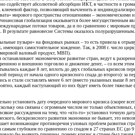
вно содействует абсолютной абсорбции ИКТ, в частности в гром
ключевой фактор, позволяющий вычленить и индивидуализирова
ата» мирового пространства отношениями – экономическими и пр
Финансовая глобализация оказывается более могущественным я
еждународные потоки товаров, да и по сравнению с мировым п
их. В результате равновесие Системы оказалось полуразрушенным.
льные пузыри» на фондовых рынках – то есть привела к отрыву
х, имеющих самостоятельное хождение. Так, в 2008 г. число ци
 мировой валовый продукт, МВП).
ки останавливают экономическое развитие стран, ведут к разор
треннюю и внешнюю торговлю и движение денег, – со всем этим
ывались каждые 8 лет, вплоть до двух глобальных кризисов перв
ой период от начала одного кризисного спада до второго): за п
сь и стали составлять менее 6 лет (вместо указанных выше 8 ле
ероятно, каждый наступающий из них будет иметь более тяжелые
ьно установить дату очередного мирового кризиса (скорее всего,
оскольку она связана с огромным числом не только объективных
якие рассуждения на тему, что «кто-то» установил точную дату 
ического, бескризисного развития экономики не бывает, это нево
шает возникающие противоречия узловых проблем развития стра
л самым глубоким по сравнению со спадом в 27 странах ЕС (до 9
овало бы выявить причины, почему кризис в стране был таким г