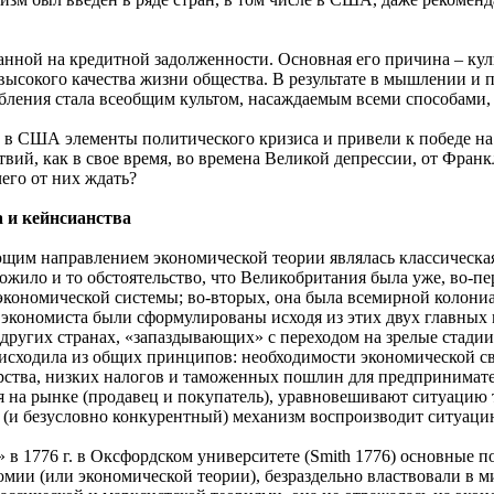
ванной на кредитной задолженности. Основная его причина – кул
е высокого качества жизни общества. В результате в мышлении и
бления стала всеобщим культом, насаждаемым всеми способами
 США элементы политического кризиса и привели к победе на 
вий, как в свое время, во времена Великой депрессии, от Франк
чего от них ждать?
 и кейнсианства
им направлением экономической теории являлась классическая 
ожило и то обстоятельство, что Великобритания была уже, во-пе
 экономической системы; во-вторых, она была всемирной колони
 экономиста были сформулированы исходя из этих двух главных 
других странах, «запаздывающих» с переходом на зрелые стадии
, исходила из общих принципов: необходимости экономической с
арства, низких налогов и таможенных пошлин для предпринимате
 на рынке (продавец и покупатель), уравновешивают ситуацию т
й (и безусловно конкурентный) механизм воспроизводит ситуаци
» в 1776 г. в Оксфордском университете (Smith 1776) основны
мии (или экономической теории), безраздельно властвовали в ми