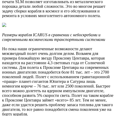
печати SLM позволяет изготавливать из металлического
порошка детали любой сложности. Это во многом решает
задачу сборки корабля в космосе и его обслуживания и
ремонта в условиях многолетнего автономного полета.
Размеры корабля ICARUS в сравнении с небоскребами и
современными космическими транспортными системами
Но пока наши ограниченные возможности делают
межзвездный полет очень долгим делом. Возьмем для
примера ближайшую звезду Проксиму Центавра, которая
находится на расстоянии 4,3 световых года от Солнечной
системы. Для полета к Проксиме Центавра на современных
ионных двигателях понадобится боле 81 тыс. лет – это 2700
поколений людей. Полет с использованием гравитационной
«пращи» планет-гигантов Юпитера и Сатурна лишь
немногим короче – 76 тыс. лет или 2500 поколений. Быстрее
всего можно долететь на ядерном импульсном двигателе,
способном развить 5% скорости света. Полет на таком корабле
к Проксиме Центавра займет «всего» 85 лет. Тем не менее,
даже если удастся решить проблему запаса топлива для такого
двигателя, то все равно понадобится смена поколения уже на
борту корабля.