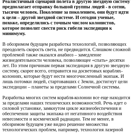
Реалистичный сценарий полета в другую звездную систему
предполагает отправку большой группы людей - в сотни,
тысячи человек. Поколение за поколением, они будут идти
к цели – другой звездной системе. И сегодня ученые,
похоже, определились с точным числом колонистов,
которое позволит свести риск гибели экспедиции к
минимуму.
В обозримом будущем разработка технологий, позволяющих
преодолеть скорость света, не предвидится. Слишком сложной
проблемой также оказался анабиоз – замедление
жизнедеятельности человека, позволяющее «спать» десятки
лет. По этим причинам первая экспедиция в другую звездную
систему, скорее всего, отправится на досветовых кораблях-
колониях, которые будут нести многочисленный экипаж. И
лишь потомки людей, стартовавших с Земли, достигнут цели
экспедиции – планеты за пределами Солнечной системы.
Разработка многих систем корабля-колонии все еще находится
за пределами наших технических возможностей. Речь идет о
силовой установке, замкнутом цикле жизнеобеспечения и
обеспечении защиты экипажа от негативного воздействия
невесомости и космической радиации. Тем не менее, в
обозримом будущем уже видно решение множества
технологических проблем, например, технология лазерной