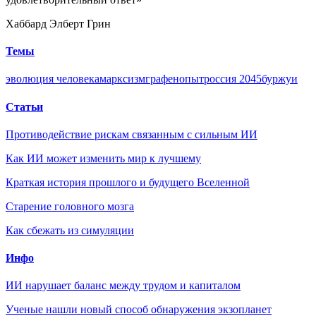
Хаббард Элберт Грин
Темы
эволюция человека
марксизм
графен
опыт
россия 2045
буржуи
Статьи
Противодействие рискам связанным с сильным ИИ
Как ИИ может изменить мир к лучшему
Краткая история прошлого и будущего Вселенной
Старение головного мозга
Как сбежать из симуляции
Инфо
ИИ нарушает баланс между трудом и капиталом
Ученые нашли новый способ обнаружения экзопланет