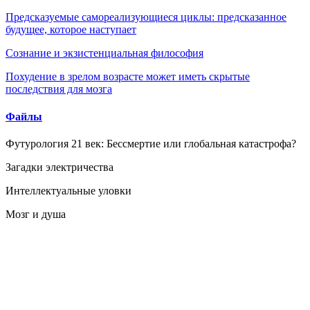
Предсказуемые самореализующиеся циклы: предсказанное
будущее, которое наступает
Сознание и экзистенциальная философия
Похудение в зрелом возрасте может иметь скрытые
последствия для мозга
Файлы
Футурология 21 век: Бессмертие или глобальная катастрофа?
Загадки электричества
Интеллектуальные уловки
Мозг и душа