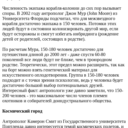
Численность экипажа корабля-колонии до сих пор вызывает
споры. В 2002 году антрополог Джон Мур (John Moore) из
Университета Флориды подсчитал, что для межзвездного
корабля достаточно экипажа в 150 человек. Потомки этих
людей будут в состоянии колонизировать другой мир, если
будут осторожны и смогут избегать инбридинга (рождение
детей от родителей, состоящих в родстве).
По расчетам Мура, 150-180 человек достаточно для
путешествия длиной до 2000 лет - даже спустя 60-80
поколений все люди будут не ближе, чем в троюродном
родстве. Теоретически, этот предел можно расширить, так как
на борт можно взять генетический материал для
искусственного оплодотворения. Группа в 150-180 человек
подходит и с точки зрения психологии, ведь у человека будет
достаточно большой выбор потенциальных друзей.
Интересный факт: антропологи уже давно заметили, что 150-
200 человек - это максимальное число членов племен
охотников и собирателей доиндустриального общества.
Космический город
Антрополог Камерон Смит из Государственного университета
Портленда давно интересуется темой космических полетов, и