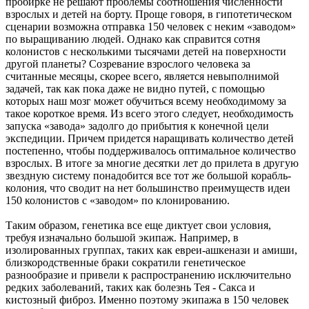
пробирке не решают проблемы соотношения численности
взрослых и детей на борту. Проще говоря, в гипотетическом
сценарии возможна отправка 150 человек с неким «заводом»
по выращиванию людей. Однако как справится сотня
колонистов с несколькими тысячами детей на поверхности
другой планеты? Созревание взрослого человека за
считанные месяцы, скорее всего, является невыполнимой
задачей, так как пока даже не видно путей, с помощью
которых наш мозг может обучиться всему необходимому за
такое короткое время. Из всего этого следует, необходимость
запуска «завода» задолго до прибытия к конечной цели
экспедиции. Причем придется наращивать количество детей
постепенно, чтобы поддерживалось оптимальное количество
взрослых. В итоге за многие десятки лет до прилета в другую
звездную систему понадобится все тот же большой корабль-
колония, что сводит на нет большинство преимуществ идеи
150 колонистов с «заводом» по клонированию.
Таким образом, генетика все еще диктует свои условия,
требуя изначально большой экипаж. Например, в
изолированных группах, таких как евреи-ашкенази и амиши,
близкородственные браки сократили генетическое
разнообразие и привели к распространению исключительно
редких заболеваний, таких как болезнь Тея - Сакса и
кистозный фиброз. Именно поэтому экипажа в 150 человек