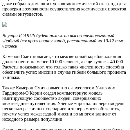
даже собрал в домашних условиях космический скафандр для
проверки возможности осуществления космических проектов
силами энтузиастов.
Внутри ICARUS будет похож на высокотехнологичный
удобный для проживания город, рассчитанный на 10-12 тыс.
человек
Камерон Смит полагает, что межзвездный корабль-колония
должен нести не менее 10 000 человек, а еще лучше – 40 000.
Расчеты показывают, что только такая численность способна
обеспечить успех миссии в случае гибели большого процента
экипажа.
Также Камерон Смит совместно с археологом Уильямом
Гарднером-O'Керни создал компьютерную модель,
имитирующую сообщество людей, совершающих
межзвездные путешествия. Ученые «прогнали» через модель
несколько различных сценариев и теперь могут объяснить,
почему успех межзвездной миссии во многом зависит от
исходного размера популяции.
Исследователи смоделировали полет протяженностью более