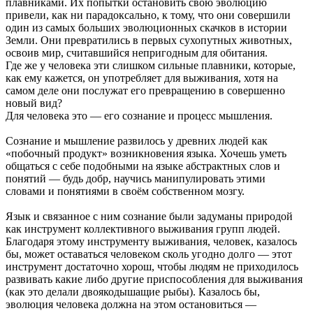
плавниками. Их попытки остановить свою эволюцию
привели, как ни парадоксально, к тому, что они совершили
один из самых больших эволюционных скачков в истории
Земли. Они превратились в первых сухопутных животных,
освоив мир, считавшийся непригодным для обитания.
Где же у человека эти слишком сильные плавники, которые,
как ему кажется, он употребляет для выживания, хотя на
самом деле они послужат его превращению в совершенно
новый вид?
Для человека это — его сознание и процесс мышления.
Сознание и мышление развилось у древних людей как
«побочный продукт» возникновения языка. Хочешь уметь
общаться с себе подобными на языке абстрактных слов и
понятий — будь добр, научись манипулировать этими
словами и понятиями в своём собственном мозгу.
Язык и связанное с ним сознание были задуманы природой
как инструмент коллективного выживания групп людей.
Благодаря этому инструменту выживания, человек, казалось
бы, может оставаться человеком сколь угодно долго — этот
инструмент достаточно хорош, чтобы людям не приходилось
развивать какие либо другие приспособления для выживания
(как это делали двоякодышащие рыбы). Казалось бы,
эволюция человека должна на этом остановиться —