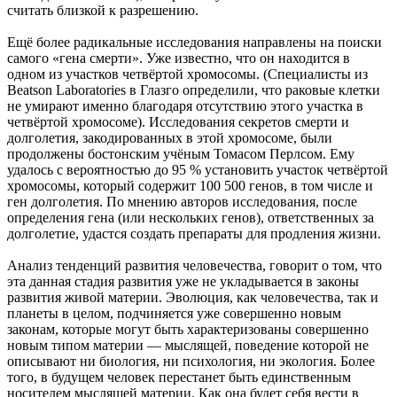
считать близкой к разрешению.
Ещё более радикальные исследования направлены на поиски
самого «гена смерти». Уже известно, что он находится в
одном из участков четвёртой хромосомы. (Специалисты из
Beatson Laboratories в Глазго определили, что раковые клетки
не умирают именно благодаря отсутствию этого участка в
четвёртой хромосоме). Исследования секретов смерти и
долголетия, закодированных в этой хромосоме, были
продолжены бостонским учёным Томасом Перлсом. Ему
удалось с вероятностью до 95 % установить участок четвёртой
хромосомы, который содержит 100 500 генов, в том числе и
ген долголетия. По мнению авторов исследования, после
определения гена (или нескольких генов), ответственных за
долголетие, удастся создать препараты для продления жизни.
Анализ тенденций развития человечества, говорит о том, что
эта данная стадия развития уже не укладывается в законы
развития живой материи. Эволюция, как человечества, так и
планеты в целом, подчиняется уже совершенно новым
законам, которые могут быть характеризованы совершенно
новым типом материи — мыслящей, поведение которой не
описывают ни биология, ни психология, ни экология. Более
того, в будущем человек перестанет быть единственным
носителем мыслящей материи. Как она будет себя вести в