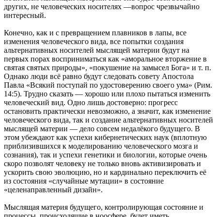
других, не человеческих носителях —вопрос чрезвычайно
интересный.
Конечно, как и с превращением плавников в лапы, все
изменения человеческого вида, все попытки создания
альтернативных носителей мыслящей материи будут на
первых порах восприниматься как «аморальное вторжение в
святая святых природы», «покушение на замысел Бога» и т. п.
Однако люди всё равно будут следовать совету Апостола
Павла «Всякий поступай по удостоверению своего ума» (Рим.
14:5). Трудно сказать — хорошо или плохо пытаться изменить
человеческий вид. Одно лишь достоверно: прогресс
остановить практически невозможно, а значит, как изменение
человеческого вида, так и создание альтернативных носителей
мыслящей материи — дело совсем недалёкого будущего. В
этом убеждают как успехи кибернетических наук (вплотную
приблизившихся к моделированию человеческого мозга и
сознания), так и успехи генетики и биологии, которые очень
скоро позволят человеку не только вновь активизировать и
ускорить свою эволюцию, но и кардинально переключить её
из состояния «случайные мутации» в состояние
«целенаправленный дизайн».
Мыслящая материя будущего, контролирующая состояние и
процессы, происходящие в ноосфере, будет иметь