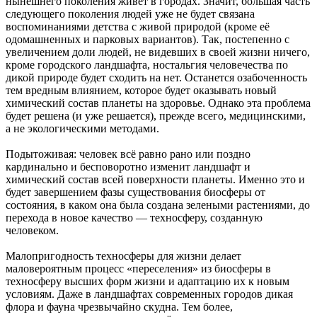
нынешнего поколения живёт в городах. Значит, большая часть
следующего поколения людей уже не будет связана
воспоминаниями детства с живой природой (кроме её
одомашненных и парковых вариантов). Так, постепенно с
увеличением доли людей, не видевших в своей жизни ничего,
кроме городского ландшафта, ностальгия человечества по
дикой природе будет сходить на нет. Останется озабоченность
тем вредным влиянием, которое будет оказывать новый
химический состав планеты на здоровье. Однако эта проблема
будет решена (и уже решается), прежде всего, медицинскими,
а не экологическими методами.
Подытоживая: человек всё равно рано или поздно
кардинально и бесповоротно изменит ландшафт и
химический состав всей поверхности планеты. Именно это и
будет завершением фазы существования биосферы от
состояния, в каком она была создана зелеными растениями, до
перехода в новое качество — техносферу, созданную
человеком.
Малопригодность техносферы для жизни делает
маловероятным процесс «переселения» из биосферы в
техносферу высших форм жизни и адаптацию их к новым
условиям. Даже в ландшафтах современных городов дикая
флора и фауна чрезвычайно скудна. Тем более,