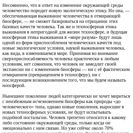
Несомненно, что в ответ на изменение окружающей среды
человечество породит новую экологическую этику. Но она, —
обеспечивающая выживание человечества в отмирающей
биосфере, — не сможет базироваться на отрицании этих
базовых качеств человека. Так же и техносферная этика
выживания в непригодной для жизни техносфере, и будущая
ноосферная этика выживания в «мире разума» будут лишь
одной из форм приспособления человеческих качеств под
новые экологические условия, наукой выживания человека,
как вида, в изменившемся мире. Принимая во внимание
сверхприспосабляемость человека практически к любым
условиям, нет сомнения, что человек не замедлит своей
экспансии ни с изменением биосферы — ни с её фактическим
отмиранием (превращением в техносферу), ни с
последующим возникновением того, что мы будем называть
ноосферой.
Нынешнее поколение людей категорически не хочет мириться
с неизбежным исчезновением биосферы как природы «до
человеческого» типа, однако новые поколения, выросшие в
новых техносферных условиях, не будут испытывать
подобной ностальгии. Человек трепетно относится к какому
либо состоянию окружающей среды, только когда он
эмоционально с ним связан. Но уже сейчас около 70%