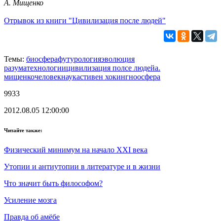
А. Мищенко
Отрывок из книги "Цивилизация после людей"
Темы:
биосфера
футурология
эволюция
разума
технологии
цивилизация полсе людей
а.
мищенко
человек
наука
стивен хокинг
ноосфера
9933
2012.08.05 12:00:00
Читайте также:
Физический минимум на начало XXI века
Утопии и антиутопии в литературе и в жизни
Что значит быть философом?
Усиление мозга
Правда об амёбе