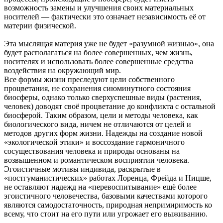
возможность замены и улучшения своих материальных
носителей — фактически это означает независимость её от
материи физической.
Эта мыслящая материя уже не будет «разумной жизнью», она
будет располагаться на более совершенных, чем жизнь,
носителях и использовать более совершенные средства
воздействия на окружающий мир.
Все формы жизни преследуют цели собственного
процветания, не сохранения сиюминутного состояния
биосферы, однако только сверхуспешные виды (растения,
человек) доводят своё процветание до конфликта с остальной
биосферой. Таким образом, цели и методы человека, как
биологического вида, ничем не отличаются от целей и
методов других форм жизни. Надежды на создание новой
«экологической этики» и воссоздание гармоничного
сосуществования человека и природы основаны на
возвышенном и романтическом восприятии человека.
Эгоистичные мотивы индивида, раскрытые в
«постгуманистических» работах Лоренца, Фрейда и Ницше,
не оставляют надежд на «перевоспитывание» ещё более
эгоистичного человечества, базовыми качествами которого
являются самодостаточность, природная непримиримость ко
всему, что стоит на его пути или угрожает его выживанию.