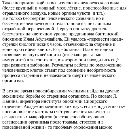
Такое неприятие ждёт и все изменения человеческого вида
(более крупный и мощный мозг, лёгкие, приспособленные для
отравленного воздуха, новые органы чувств, и т.п.).
Не только бессмертие человеческого сознания, но и
бессмертие человеческого тела становится не слишком
отдалённой перспективой. Первую попытку достичь
бессмертия на клеточном уровне предприняла британский
биохимик Илам Абульядайель. Ей удалось «перевести назад»
стрелки биологических часов, отвечающих за старение и
конечную гибель клеток. Разработанная Илам методика
позволяет вернуть лейкоциты (отвечающие за наш
иммунитет) в то состояние, в котором они находились ещё
при развитии эмбриона. Результаты работы по омоложению
человеческих клеток ставят под сомнение необратимость
процесса старения и неизбежность смерти человеческого
организма.
В это же время новосибирскими учеными найдены другие
механизмы борьбы со старением организма. По словам Л.
Панина, директора института биохимии Сибирского
отделения Академии медицинских наук, если «подстёгивать»
восстановление клеток за счёт увеличения количества
резидентных макрофагов (клеток, способствующих
регенерации организма после травмы, стрессов и в
повседневной жизни), то проблему омоложения можно