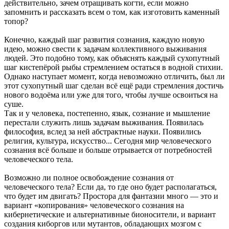
действительно, зачем отращивать когти, если можно
запомнить и рассказать всем о том, как изготовить каменный
топор?
Конечно, каждый шаг развития сознания, каждую новую
идею, можно свести к задачам коллективного выживания
людей. Это подобно тому, как объяснять каждый сухопутный
шаг кистепёрой рыбы стремлением остаться в водной стихии.
Однако наступает момент, когда невозможно отличить, был ли
этот сухопутный шаг сделан всё ещё ради стремления достичь
нового водоёма или уже для того, чтобы лучше освоиться на
суше.
Так и у человека, постепенно, язык, сознание и мышление
перестали служить лишь задачам выживания. Появилась
философия, вслед за ней абстрактные науки. Появились
религия, культура, искусство... Сегодня мир человеческого
сознания всё больше и больше отрывается от потребностей
человеческого тела.
Возможно ли полное освобождение сознания от
человеческого тела? Если да, то где оно будет располагаться,
что будет им двигать? Простора для фантазии много — это и
вариант «копирования» человеческого сознания на
кибернетические и альтернативные бионосители, и вариант
создания киборгов или мутантов, обладающих мозгом с