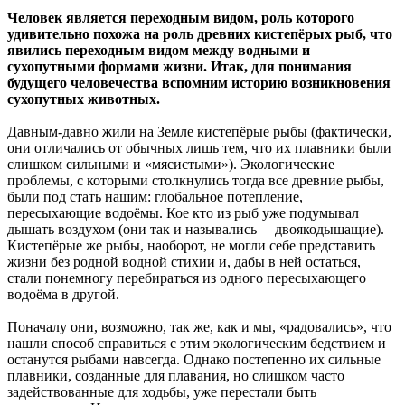
Человек является переходным видом, роль которого
удивительно похожа на роль древних кистепёрых рыб, что
явились переходным видом между водными и
сухопутными формами жизни. Итак, для понимания
будущего человечества вспомним историю возникновения
сухопутных животных.
Давным-давно жили на Земле кистепёрые рыбы (фактически,
они отличались от обычных лишь тем, что их плавники были
слишком сильными и «мясистыми»). Экологические
проблемы, с которыми столкнулись тогда все древние рыбы,
были под стать нашим: глобальное потепление,
пересыхающие водоёмы. Кое кто из рыб уже подумывал
дышать воздухом (они так и назывались —двоякодышащие).
Кистепёрые же рыбы, наоборот, не могли себе представить
жизни без родной водной стихии и, дабы в ней остаться,
стали понемногу перебираться из одного пересыхающего
водоёма в другой.
Поначалу они, возможно, так же, как и мы, «радовались», что
нашли способ справиться с этим экологическим бедствием и
останутся рыбами навсегда. Однако постепенно их сильные
плавники, созданные для плавания, но слишком часто
задействованные для ходьбы, уже перестали быть