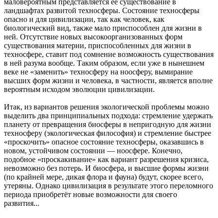
маловероятным представляется её существование в
ландшафтах развитой техносферы. Состояние техносферы
опасно и для цивилизации, так как человек, как
биологический вид, также мало приспособлен для жизни в
ней. Отсутствие новых высокоорганизованных форм
существования материи, приспособленных для жизни в
техносфере, ставит под сомнение возможность существования
в ней разума вообще. Таким образом, если уже в нынешнем
веке не «заменить» техносферу на ноосферу, вымирание
высших форм жизни и человека, в частности, является вполне
вероятным исходом эволюции цивилизации.
Итак, из вариантов решения экологической проблемы можно
выделить два принципиальных подхода: стремление удержать
планету от превращения биосферы в непригодную для жизни
техносферу (экологическая философия) и стремление быстрее
«проскочить» опасное состояние техносферы, оказавшись в
новом, устойчивом состоянии — ноосфере. Конечно,
подобное «проскакивание» как вариант разрешения кризиса,
невозможно без потерь. И биосфера, и высшие формы жизни
(по крайней мере, дикая флора и фауна) будут, скорее всего,
утеряны. Однако цивилизация в результате этого переломного
периода приобретёт новые возможности для своего
развития...