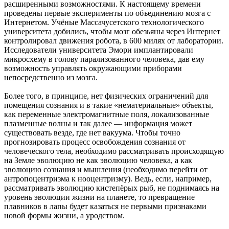
расширенными возможностями. К настоящему времени
проведены первые эксперименты по объединению мозга с
Интернетом. Учёные Массачусетского технологического
университета добились, чтобы мозг обезьяны через Интернет
контролировал движения робота, в 600 милях от лаборатории.
Исследователи университета Эмори имплантировали
микросхему в голову парализованного человека, дав ему
возможность управлять окружающими приборами
непосредственно из мозга.
Более того, в принципе, нет физических ограничений для
помещения сознания и в такие «нематериальные» объекты,
как переменные электромагнитные поля, локализованные
плазменные волны и так далее — информация может
существовать везде, где нет вакуума. Чтобы точно
прогнозировать процесс освобождения сознания от
человеческого тела, необходимо рассматривать происходящую
на Земле эволюцию не как эволюцию человека, а как
эволюцию сознания и мышления (необходимо перейти от
антропоцентризма к нооцентризму). Ведь, если, например,
рассматривать эволюцию кистепёрых рыб, не поднимаясь на
уровень эволюции жизни на планете, то превращение
плавников в лапы будет казаться не первыми признаками
новой формы жизни, а уродством.