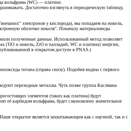
ида вольфрама (WC) — платине.
разовывать. Достаточно взглянуть в периодическую таблицу,
"внешних" электронов у кислорода), мы попадаем на никель,
ектронную оболочке никеля". Поначалу материаловеды
авнили полученные данные. Использованный метод позволяет
ах (TiO и никель, ZrO и палладий, WC и платина) энергии,
опубликованной в открытом доступе в PNAS.)
нооксида титана (справа снизу). Подобия видны с первого
следуют переходные металлы. Чуть позже группа Каслмана
орогостоящих элементов (таких как платина) будут
нят её карбидом вольфрама, будет сэкономлено значительное
"Наше открытие является захватывающим как с научной, так и с