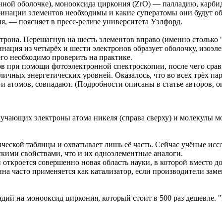
онной оболочке), монооксида циркония (ZrO) — палладию, карб
бинации элементов необходимы и какие суператомы они будут об
ля, — поясняет в пресс-релизе университета Уэлфорд.
трона. Перешагнув на шесть элементов вправо (именно столько 
ация из четырёх и шести электронов образует оболочку, изоэл
его необходимо проверить на практике.
лов при помощи фотоэлектронной спектроскопии, после чего ср
ичных энергетических уровней. Оказалось, что во всех трёх пар
и атомов, совпадают. (Подробности описаны в статье авторов, 
учающих электроны атома никеля (справа сверху) и молекулы мо
ической таблицы и охватывает лишь её часть. Сейчас учёные ис
кими свойствами, что и их одноэлементные аналоги.
 откроется совершенно новая область науки, в которой вместо д
на часто применяется как катализатор, если производители заме
дий на монооксид циркония, который стоит в 500 раз дешевле. 