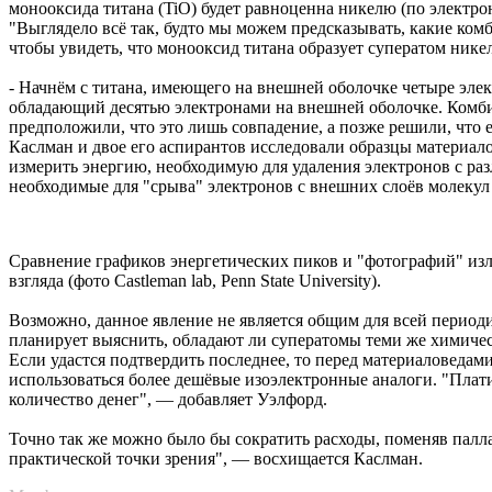
монооксида титана (TiO) будет равноценна никелю (по электр
"Выглядело всё так, будто мы можем предсказывать, какие ком
чтобы увидеть, что монооксид титана образует суператом нике
- Начнём с титана, имеющего на внешней оболочке четыре элек
обладающий десятью электронами на внешней оболочке. Комбин
предположили, что это лишь совпадение, а позже решили, что 
Каслман и двое его аспирантов исследовали образцы материа
измерить энергию, необходимую для удаления электронов с разл
необходимые для "срыва" электронов с внешних слоёв молекул 
Сравнение графиков энергетических пиков и "фотографий" изл
взгляда (фото Castleman lab, Penn State University).
Возможно, данное явление не является общим для всей период
планирует выяснить, обладают ли суператомы теми же химичес
Если удастся подтвердить последнее, то перед материаловедами
использоваться более дешёвые изоэлектронные аналоги. "Плати
количество денег", — добавляет Уэлфорд.
Точно так же можно было бы сократить расходы, поменяв палла
практической точки зрения", — восхищается Каслман.