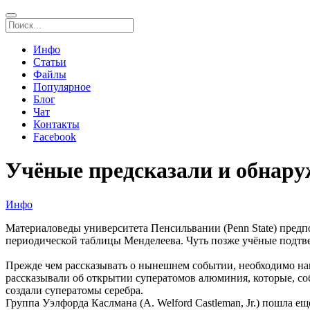
Инфо
Статьи
Файлы
Популярное
Блог
Чат
Контакты
Facebook
Учёные предсказали и обнар
Инфо
Материаловеды университета Пенсильвании (Penn State) предп
периодической таблицы Менделеева. Чуть позже учёные подтв
Прежде чем рассказывать о нынешнем событии, необходимо нап
рассказывали об открытии суператомов алюминия, которые, соб
создали суператомы серебра.
Группа Уэлфорда Каслмана (A. Welford Castleman, Jr.) пошла 