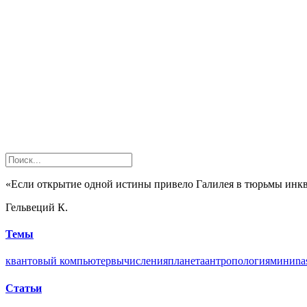
«Если открытие одной истины привело Галилея в тюрьмы инкви
Гельвеций К.
Темы
квантовый компьютер
вычисления
планета
антропология
мини
na
Статьи