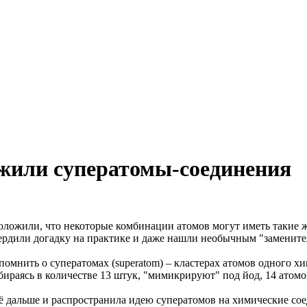
ужили суператомы-соединения
оложили, что некоторые комбинации атомов могут иметь такие ж
ердили догадку на практике и даже нашли необычным "замените
омнить о суператомах (superatom) – кластерах атомов одного х
ираясь в количестве 13 штук, "мимикрируют" под йод, 14 атомов
ещё дальше и распространила идею суператомов на химические с